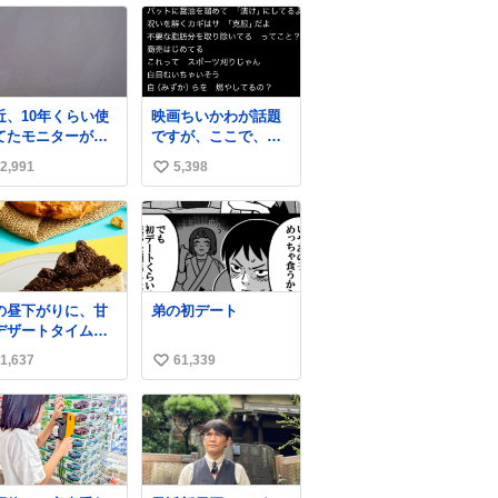
近、10年くらい使
映画ちいかわが話題
てたモニターが流
ですが、ここで、ハ
に焼き付き始めた
チワレが【実際に】
2,991
5,398
い
ですけど、あ
作品内で言ったあり
……
えないセリフを見て
い
みましょう （未アニ
ね
メ化部分ふくむ）
数
の昼下がりに、甘
弟の初デート
デザートタイムを
️ サクサク食感が楽
1,637
61,339
い
めるデザート2品が
場しています✨ ど
い
らの”サクッ”から
ね
しみたいですか😊
数
→ #キャラメルオ
ルドファッション
ーナツ 外はさっく