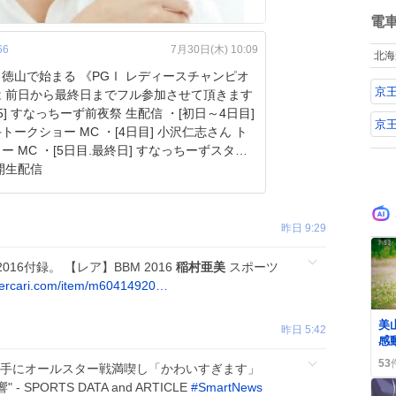
ね
数
電
66
7月30日(木) 10:09
北海
徳山で始まる 《PGⅠ レディースチャンピオ
京
は 前日から最終日までフル参加させて頂きます
京
トークショー MC ・[4日目] 小沢仁志さん ト
ー MC ・[5日目.最終日] すなっちーずスタジ
開生配信
昨日 9:29
16付録。 【レア】BBM 2016
稲村亜美
スポーツ
mercari.com/item/m60414920…
0
美
昨日 5:42
感
薫
53
手にオールスター戦満喫し「かわいすぎます」
題
PORTS DATA and ARTICLE
#
SmartNews