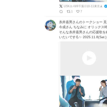
USK⚓️⚡️8/9千葉⚾️10-11東京🗼
1
7
糸井嘉男さんのトークショー 見てた
今成さん ちなみに オリックス
そんな糸井嘉男さんの応援歌を
いたいです💪✨ 2025.11.8(Sa