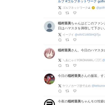
ルフ
#
ゴルフネットワーク
golf
ゴルフネットワーク⛳
@
golf
稲村亜美
ちゃんはどこのファン
日はハマスタを満喫して下さい
イーブイ
@
o9VCU6f3iHQiTju
稲村亜美
さん、今日のハマスタ
＼あにゃ☆YOKOHAMA／🇯🇵
@
今日の
稲村亜美
さんの服装、す
ケツノカープ@寸止め
@
ketsuno
今夜の
稲村亜美
ちゃんモロ性癖