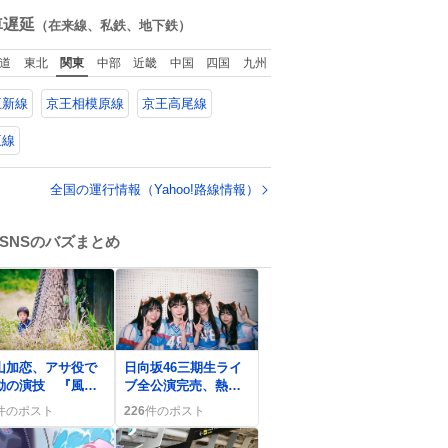
ルを強化する。
ね
数
車遅延
（在来線、私鉄、地下鉄）
道
東北
関東
中部
近畿
中国
四国
九州
王新線
京王相模原線
京王高尾線
王線
全国の運行情報（Yahoo!路線情報）
SNSのバズまとめ
0
山加恋、アサ役で
日向坂46三期生ライ
動の演技 『風、
ブ全公演完売、熱狂
る』で母親姿が話
の初日がZepp大阪で
件のポスト
226
件のポスト
に
幕開け ファン熱狂
の声が止まらない