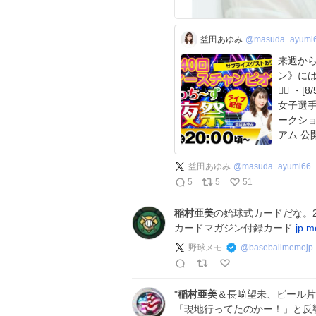
益田あゆみ
@masuda_ayumi
来週から
ン》に
🙋‍♀️ ・[8/5] すなっちーず前夜祭 生配信 ・[初日～4日目]
女子選手
ークショ
アム 公
益田あゆみ
@
masuda_ayumi66
5
5
51
稲村亜美
の始球式カードだな。20
カードマガジン付録カード
jp.
野球メモ
@
baseballmemojp
"
稲村亜美
＆長﨑望未、ビール片
「現地行ってたのかー！」と反響" - S