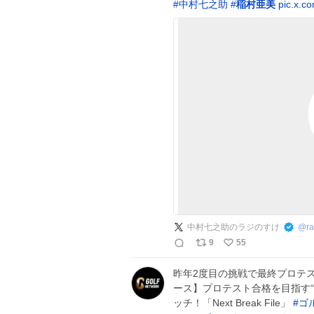
#
中村七之助
#
稲村亜美
pic.x.c
中村七之助のラジのすけ
@
r
9
55
昨年2度目の挑戦で最終プロテ
ース】プロテスト合格を目指す“
ッチ！「Next Break File」
#
ゴ