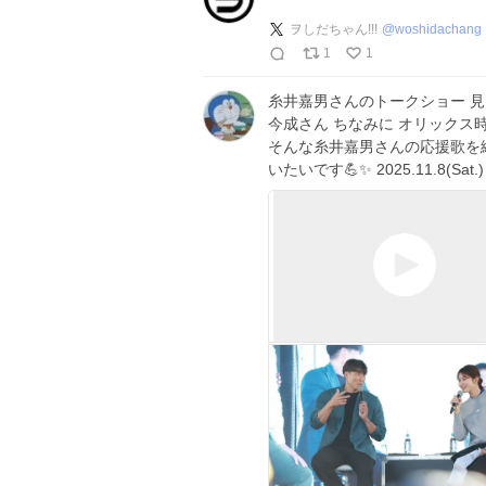
ヲしだちゃん!!!
@
woshidachang
1
1
糸井嘉男さんのトークショー 見てた
今成さん ちなみに オリックス
そんな糸井嘉男さんの応援歌を
いたいです💪✨ 2025.11.8(Sa