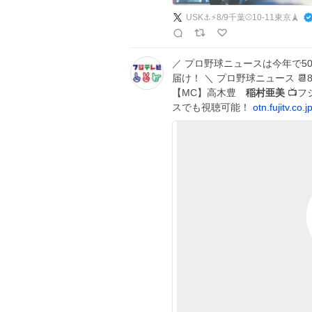
USK⚓️⚡️8/9千葉⚾️10-11東京🗼
／ プロ野球ニュースは今年で
届け！ ＼ プロ野球ニュース 📆8
【MC】高木豊
稲村亜美
📺フ
スでも視聴可能！
otn.fujitv.co.