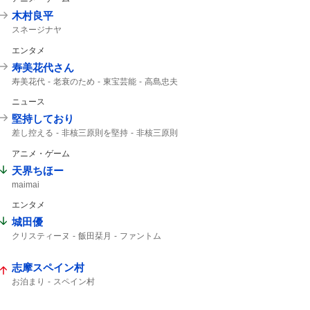
木村良平
スネージナヤ
エンタメ
寿美花代さん
寿美花代
老衰のため
東宝芸能
高島忠夫
94歳
高嶋政宏
髙嶋政宏
ニュース
最期の最期まで...
最期まで
堅持しており
差し控える
非核三原則を堅持
非核三原則
唯一の戦争被爆国
被爆国として
アニメ・ゲーム
天界ちほー
maimai
エンタメ
城田優
クリスティーヌ
飯田栞月
ファントム
加藤和樹
栞月
天使の歌声
全身全霊
me:I
志摩スペイン村
お泊まり
スペイン村