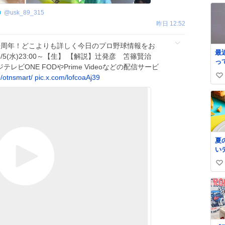
@
usk_89_315
昨日 12:52
50周年！どこよりも詳しく今日のプロ野球情報をお
最
/5(水)23:00～【生】 【解説】辻発彦 笘篠賢治
っ
ジテレビONE FODやPrime Videoなどの配信サービ
石
jp/otnsmart/
pic.x.com/lofcoaAj39
い
ん
の
い
ね
数
夏
い
☀
い
し
登
い
ち
ね
楽
数

ー
ド