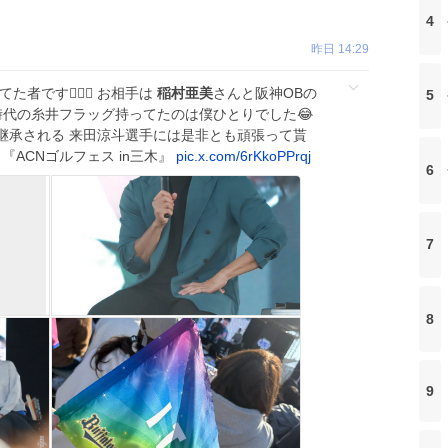
4
昨日 14:29
者です🙋🏻‍♂️ お相手は
稲村亜美
さんと阪神OBの
5
時代の糸井フラッグ持ってたのは僕ひとりでした😂
継承される 来田涼斗選手には是非とも頑張って貰
t.) 『ACNゴルフェス in三木』
pic.x.com/6rKkoPPrqj
6
7
8
9