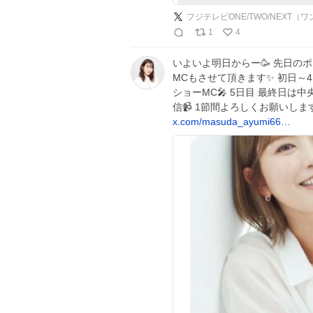
フジテレビONE/TWO/NEXT（
1
4
いよいよ明日からー🥳 先日のポス
MCもさせて頂きます✨️ 初日
ショーMC🎤 5日目 最終日は
信📹 1節間よろしくお願いしま
x.com/masuda_ayumi66…