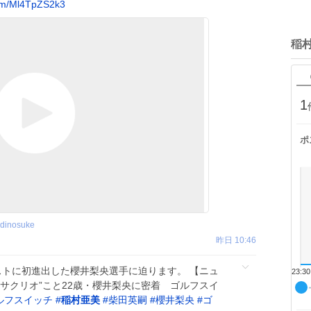
om/Ml4TpZS2k3
稲
1
ポ
adinosuke
昨日 10:46
ストに初進出した櫻井梨央選手に迫ります。 【ニュ
23:30
サクリオ”こと22歳・櫻井梨央に密着 ゴルフスイ
ルフスイッチ
#
稲村亜美
#
柴田英嗣
#
櫻井梨央
#
ゴ