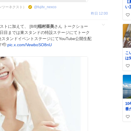
【
り
い
ワンツーネクスト）
@
fujitv_nexco
キ
い
昨日 12:00
な
い
え
娘
い
トに加えて、 [8/8]
稲村亜美
さん トークショー
言
ね
～4日目までは東スタンドの特設ステージにてトーク
く
数
中央スタンドイベントステージにてYouTube公開生配
ソ
て
す🫡
pic.x.com/VewboSO8nU
た
こ
は
史
い
𝑩
い
ね
数
1
番
プ
い
い