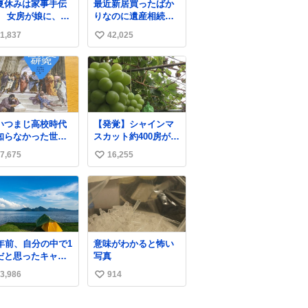
夏休みは家事手伝
最近新居買ったばか
、中はしっとり。
】 女房が娘に、働
りなのに遺産相続で
ャラメルのビター
たらバイト代もら
家もらっちゃった長
味わいに包まれた
1,837
42,025
い
ば？と言ったら、
男
ドーナツ🍩 🖤→
は、いらない、と
い
って黙々と働いて
ね
れました。 あとで
数
フトクリーム買っ
やろうと思いまし
。
いつまじ高校時代
【発覚】シャインマ
知らなかった世界
スカット約400房が果
が溢れすぎてて
樹園から盗まれる 栃
7,675
16,255
い
𝑮 𝑳𝑶𝑽𝑬＿＿
木・佐野市
news.livedoor.com/
い
article/detail… 被害
ね
に遭った果樹園には
数
防犯カメラなどはな
く、シャインマスカ
ットが盗まれた木に
0年前、自分の中で1
意味がわかると怖い
は刃物などで切られ
だと思ったキャン
写真
た跡が。市内で今年
場は今はもうない
に入って同様の被害
3,986
914
い
は確認されておら
い
ず、警察はパトロー