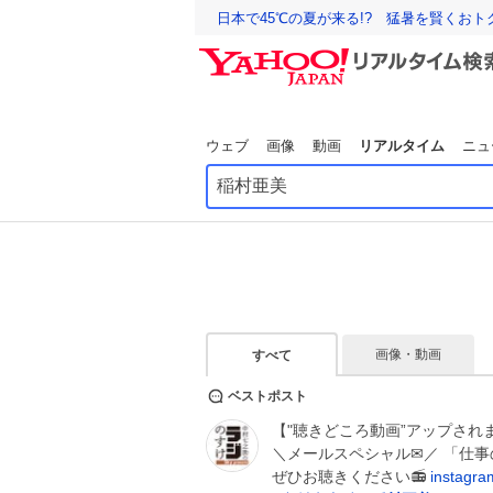
日本で45℃の夏が来る!? 猛暑を賢くお
ウェブ
画像
動画
リアルタイム
ニュ
画像・動画
すべて
ベストポスト
【"聴きどころ動画”アップされ
＼メールスペシャル✉／ 「仕
ぜひお聴きください📻
instagr