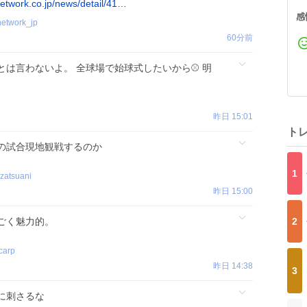
network.co.jp/news/detail/41…
感
network_jp
60分前
とは言わないよ。 全球場で始球式したいから⚾ 明
。
昨日 15:01
ト
の試合現地観戦するのか
1
zatsuani
昨日 15:00
2
ごく魅力的。
carp
昨日 14:38
3
に刺さるな