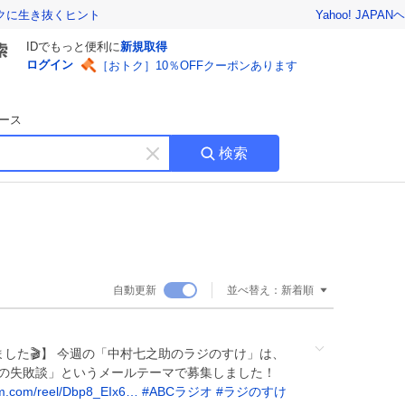
Yahoo! JAPAN
ヘ
トクに生き抜くヒント
IDでもっと便利に
新規取得
ログイン
［おトク］10％OFFクーポンあります
ース
検索
キ
ー
ワ
ー
ド
を
消
自動更新
並べ替え：
新着順
す
ました🎬】 今週の「中村七之助のラジのすけ」は、
事の失敗談」というメールテーマで募集しました！
am.com/reel/Dbp8_EIx6…
#
ABCラジオ
#
ラジのすけ