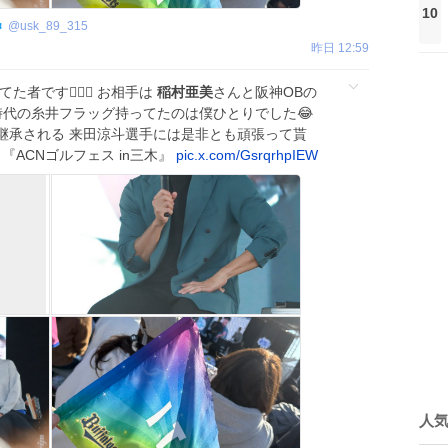
10
@
usk_89_315
昨日 12:59
者です🙋🏻‍♂️ お相手は
稲村亜美
さんと阪神OBの
時代の糸井フラッグ持ってたのは僕ひとりでした😂
継承される 来田涼斗選手には是非とも頑張って貰
t.) 『ACNゴルフェス in三木』
pic.x.com/GsrqrhpIEW
人