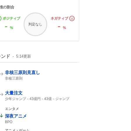
情の割合
ポジティブ
ネガティブ
-
-
判定なし
%
%
レンド
5:14
更新
非核三原則見直し
非核三原則
大量注文
少年ジャンプ
43億円
43億
ジャンプ
ジャンプ+
エンタメ
深夜アニメ
BPO
アニメ・ゲーム