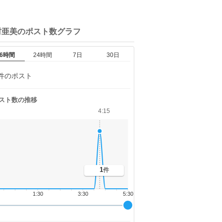
村亜美の
ポスト数グラフ
6時間
24時間
7日
30日
件のポスト
スト数の推移
4:15
1
件
1:30
3:30
5:30