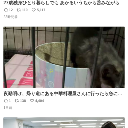
27歳独身ひとり暮らしでも あかるいうちから呑みながらキ
ッチンでひとり焼肉できてしあわせだもん՞ o̴̶̷̥ ̫ o̴̶̷̥ ՞
12
110
5,117
返
リ
い
23時間前
信
ポ
い
数
ス
ね
ト
数
数
夜勤明け、帰り道にある中華料理屋さんに行ったら急に
「トイレニネコチャンイルヨ！ドウブツスキデショ！」と
1
138
4,404
返
リ
い
言われ(好きだけどさ……)とトイレ行ったらまじで可愛い
1日前
信
ポ
い
猫ちゃんがいた最大級のありがとうありがとうありがとう
数
ス
ね
ね〜〜〜！
ト
数
数