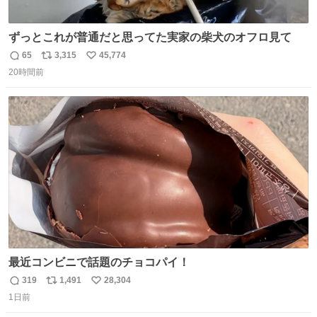
ずっとこれが普通だと思ってた実家の柴犬のオフロ見て
65
3,315
45,774
返
リ
い
20時間前
信
ポ
い
数
ス
ね
ト
数
数
最近コンビニで話題のチョコパイ！
319
1,491
28,304
返
リ
い
1日前
信
ポ
い
数
ス
ね