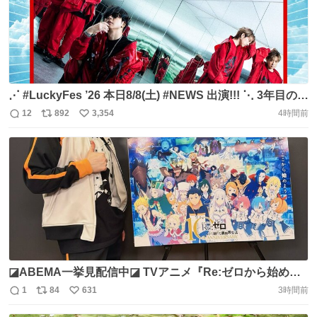
⋰ #LuckyFes ’26 本日8/8(土) #NEWS 出演!!! ⋱ 3年目の
LuckyFesも みなさんと最高の時間に👊🔥 おうちからは
12
892
3,354
4時間前
返
リ
い
ABEMA配信でお楽しみください！ 出演前トークもお見逃
信
ポ
い
しなく🗣️ ▶️https://t.co/7bLZKiW8jO @luckyfm_fes
数
ス
ね
https://t.co/Q5mprakc8r
ト
数
数
◪ABEMA一挙見配信中◪ TVアニメ『Re:ゼロから始める
異世界生活』 全話一挙配信中✨ https://t.co/izKIkpxgdq こ
1
84
631
3時間前
返
リ
い
のあと14:30〜 名場面投票1st season第3位 👑第7話「ナツ
信
ポ
い