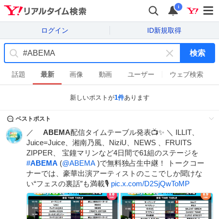
i
ログイン
ID新規取得
検索
キ
ー
話題
最新
画像
動画
ユーザー
ウェブ検索
ワ
ー
新しいポストが
1
件
あります
ド
を
ベストポスト
消
／
ABEMA
配信タイムテーブル発表📺✨ ＼ ILLIT、
す
Juice=Juice、湘南乃風、NiziU、NEWS 、FRUITS
ZIPPER、 宝鐘マリンなど4日間で61組のステージを
#
ABEMA
(
@ABEMA
)で無料独占生中継！ トークコー
ナーでは、豪華出演アーティストのここでしか聞けな
い“フェスの裏話”も満載🎙
pic.x.com/D2SjQwToMP