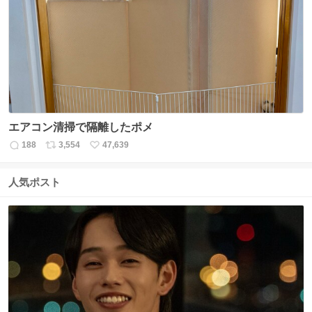
数
ス
ね
ト
数
数
エアコン清掃で隔離したポメ
188
3,554
47,639
返
リ
い
信
ポ
い
数
ス
ね
人気ポスト
ト
数
数