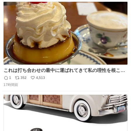
ト
数
数
これは打ち合わせの最中に運ばれてきて私の理性を根こそ
ぎ奪い去ったプリンの写真です。
1
352
4,513
返
リ
い
17時間前
信
ポ
い
数
ス
ね
ト
数
数