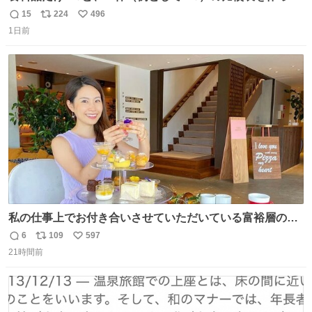
みました。 参考になるかと思います。
15
224
496
返
リ
い
1日前
信
ポ
い
数
ス
ね
ト
数
数
私の仕事上でお付き合いさせていただいている富裕層の社
長さん達は、こんな事しない。 こんな自慢は一切しない
6
109
597
返
リ
い
し、なんなら表に出てこない。 自分に自信がない半端モン
21時間前
信
ポ
い
はブランドで自分を飾りキラキラ自慢をする。 #折田楓
数
ス
ね
#merchu
ト
数
数