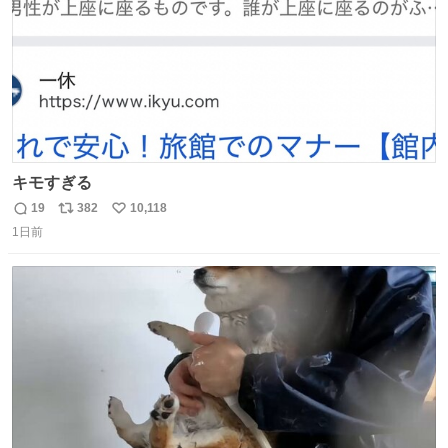
キモすぎる
19
382
10,118
返
リ
い
1日前
信
ポ
い
数
ス
ね
ト
数
数