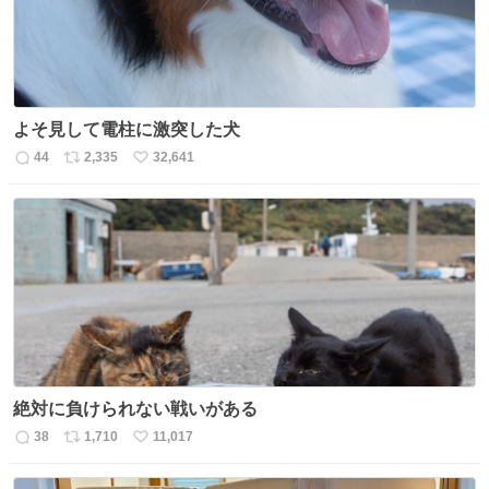
よそ見して電柱に激突した犬
44
2,335
32,641
返
リ
い
信
ポ
い
数
ス
ね
ト
数
数
絶対に負けられない戦いがある
38
1,710
11,017
返
リ
い
信
ポ
い