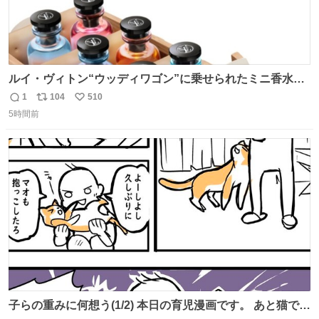
ルイ・ヴィトン“ウッディワゴン”に乗せられたミニ香水コ
フレ、グラデカラーのフレグランスケースも - fashion-
1
104
510
返
リ
い
press.net/news/149472
5時間前
信
ポ
い
数
ス
ね
ト
数
数
子らの重みに何想う(1/2) 本日の育児漫画です。 あと猫で