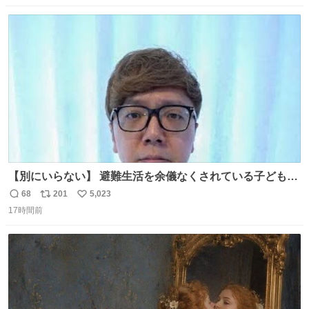
数
ス
ね
ト
数
数
【別にいらない】 避難生活を余儀なくされている子どもた
ちのためにヒカキンボックス1000個を寄付させていただき
68
201
5,023
返
リ
い
ました
17時間前
信
ポ
い
数
ス
ね
ト
数
数