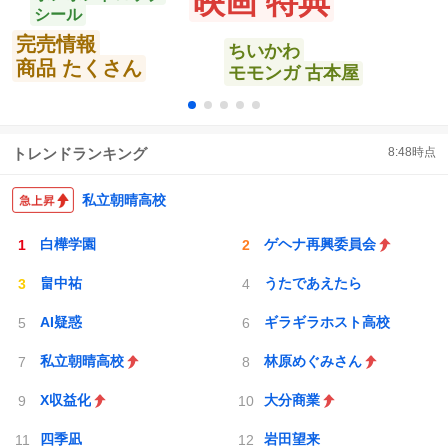
映画 特典
シール
完売情報
ちいかわ
商品 たくさん
モモンガ 古本屋
トレンドランキング
8:48
時点
私立朝晴高校
白樺学園
ゲヘナ再興委員会
畠中祐
うたであえたら
AI疑惑
ギラギラホスト高校
私立朝晴高校
林原めぐみさん
X収益化
大分商業
四季凪
岩田望来