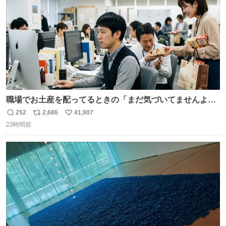
職場でお土産を配ってるときの「まだ気づいてませんよ」
的な演技が毎回シンドい。
252
2,686
41,907
返
リ
い
23時間前
信
ポ
い
数
ス
ね
ト
数
数