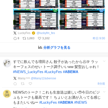
LuckyFes
@
luckyfm_fes
8
1,083
3,102
昨日 9:00
分析グラフを見る
すでに飲んでる増田さん 餃子があったから🥟🍺 ラッ
キーフェスのせい トーク調子いいww 髪型おしゃれ！
#
NEWS_LuckyFes
#
LuckyFes
#
ABEMA
Maisy ᵏᵐᵏ
@
Maisy11tuberose
8分前
NEWSのトーク！これも生放送は嬉しい🥹今日のビジ
ュもトークも最高です！ ちょいとお酒が入ってる感じ
もまたいいねー
#
LuckyFes
#
ABEMA
#
NEWS