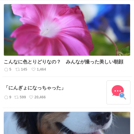
こんなに色とりどりなの？ みんなが撮った美しい朝顔
5
145
1,464
返
リ
い
信
ポ
い
数
ス
ね
「にんぎょになっちゃった」
ト
数
数
9
599
20,466
返
リ
い
信
ポ
い
数
ス
ね
ト
数
数