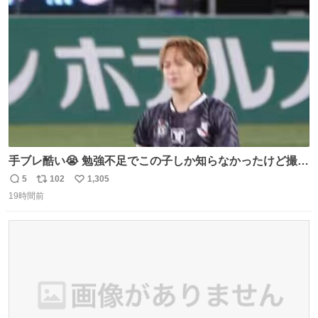
ト
数
数
手ブレ酷い😭 勉強不足でこの子しか知らなかったけど撮っ
てみた😓😓 #TravisJapan #Jリーグ #松倉海斗
5
102
1,305
返
リ
い
19時間前
信
ポ
い
数
ス
ね
ト
数
数