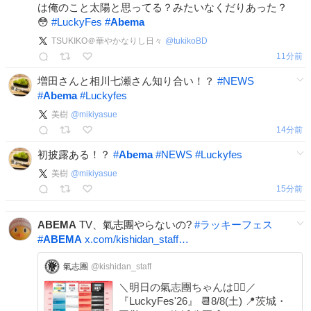
は俺のこと太陽と思ってる？みたいなくだりあった？
😳
#
LuckyFes
#
Abema
TSUKIKO＠華やかなりし日々
@
tukikoBD
11分前
増田さんと相川七瀬さん知り合い！？
#
NEWS
#
Abema
#
Luckyfes
美樹
@
mikiyasue
14分前
初披露ある！？
#
Abema
#
NEWS
#
Luckyfes
美樹
@
mikiyasue
15分前
ABEMA
TV、氣志團やらないの?
#
ラッキーフェス
#
ABEMA
x.com/kishidan_staff…
氣志團
@kishidan_staff
＼明日の氣志團ちゃんは💁‍♀️／
『LuckyFes'26』 📆8/8(土) 📍茨城・