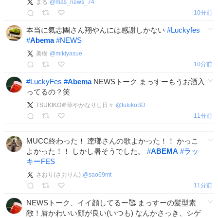
まる
@
mas_news_74
10分前
本当に氣志團さん翔やんには感謝しかない
#
Luckyfes
#
Abema
#
NEWS
美樹
@
mikiyasue
10分前
#
LuckyFes
#
Abema
NEWSトーク まっすーもうお酒入
ってるの？笑
TSUKIKO＠華やかなりし日々
@
tukikoBD
11分前
MUCC終わった！ 逹瑯さんの歌よかった！！ かっこ
よかった！！ しかし暑そうでした。
#
ABEMA
#
ラッ
キーFES
さおり(さおりん)
@
sao69mt
11分前
NEWSトーク、イイ顔してるー🥰 まっすーの髪型素
敵！唇かわいい顔が良い(いつも) なんかさっき、シゲ