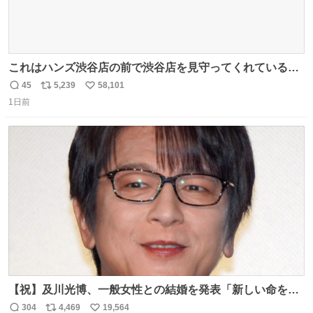
これはハンズ渋谷店の前で渋谷店を見守ってくれている
「くつろ木」。
45
5,239
58,101
返
リ
い
1日前
信
ポ
い
数
ス
ね
ト
数
数
【祝】及川光博、一般女性との結婚を発表「新しい命を授
かっております」 news.livedoor.com/lite/article_d…
304
4,469
19,564