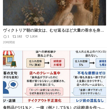
ヴィクトリア朝の淑女は、むせ返るほど大量の香水を身に
つけるものではないとされていた。それでも香水は、髪や
1
182
1,934
返
リ
い
肌の手入れと同じくらい、ヴィクトリア朝の女性達の美容
20時間前
信
ポ
い
習慣に欠かせないものだった。 当時の香水は、現在私たち
数
ス
ね
が知る香水よりも単純な組成で、その大部分は薔薇、菫、
ト
数
数
ベルガモット、
食料品だけ1％と、一律（例として5％）の比較表を作って