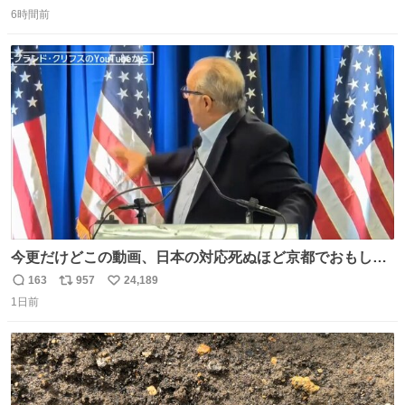
返
リ
い
「私、及川光博はこの度、交際しておりました方と入籍い
6時間前
信
ポ
い
たしました。また、新しい命を授かっております」「今後
数
ス
ね
も変わらず俳優として、ミッチーとして、努力し精進して
ト
数
数
参ります」とつづった。
今更だけどこの動画、日本の対応死ぬほど京都でおもしろ
い。 なんなら敬語で丁寧に煽りまくってるの好き。笑
163
957
24,189
返
リ
い
1日前
信
ポ
い
数
ス
ね
ト
数
数