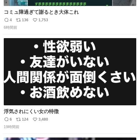
コミュ障過ぎて謝るとき大体これ
4
136
1,753
返
リ
い
6時間前
信
ポ
い
数
ス
ね
ト
数
数
浮気されにくい女の特徴
6
124
3,480
返
リ
い
19時間前
信
ポ
い
数
ス
ね