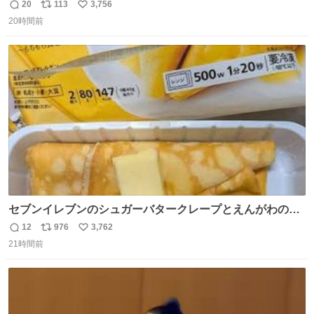
す。
20
113
3,756
返
リ
い
20時間前
信
ポ
い
数
ス
ね
ト
数
数
セブンイレブンのシュガーバタークレープとえんがわの寿
司を探している人へ！ シュガーバタークレープは目黒、品
12
976
3,762
返
リ
い
川、蒲田、渋谷、川崎、横浜、鶴見、九州の一部エリア限
21時間前
信
ポ
い
定商品で8月5日に発注が終了したため店舗に置いてあると
数
ス
ね
ころ少ないですが見つけたら即買いです🤩❣️
ト
数
数