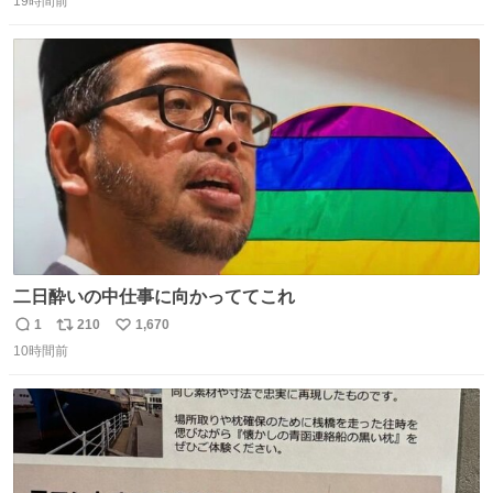
19時間前
信
ポ
い
数
ス
ね
ト
数
数
二日酔いの中仕事に向かっててこれ
1
210
1,670
返
リ
い
10時間前
信
ポ
い
数
ス
ね
ト
数
数