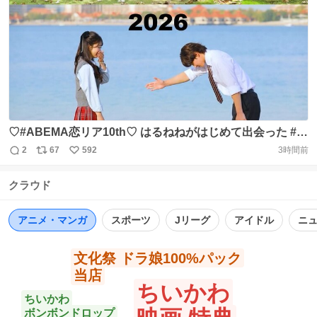
キ・スバルのリスタート」 #小林裕介 #新井里美 キャスト
数
ス
ね
コメンタリー付きでお届け! #リゼロ #rezero で感想投稿下
ト
数
数
さい✨ https://t.co/z1dje4Jp88 https://t.co/uyA46NFgrI
♡#ABEMA恋リア10th♡ はるねねがはじめて出会った #今
日好き💘 マクタン編 8/8 8/9限定！全話無料配信 初々しい2
2
67
592
3時間前
返
リ
い
人が見られるかも👀💕？ 無料で見る▶
信
ポ
い
https://t.co/bw4MSExYGq https://t.co/WJpvVqflXt
クラウド
数
ス
ね
ト
数
数
アニメ・マンガ
スポーツ
Jリーグ
アイドル
ニ
文化祭 ドラ娘100%パック
当店
ちいかわ
ちいかわ
ボンボンドロップ