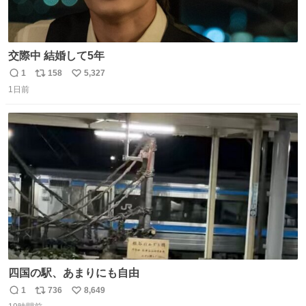
交際中 結婚して5年
1
158
5,327
返
リ
い
1日前
信
ポ
い
数
ス
ね
ト
数
数
四国の駅、あまりにも自由
1
736
8,649
返
リ
い