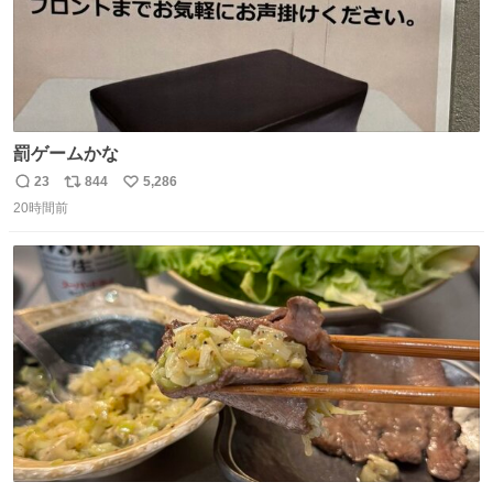
罰ゲームかな
23
844
5,286
返
リ
い
20時間前
信
ポ
い
数
ス
ね
ト
数
数