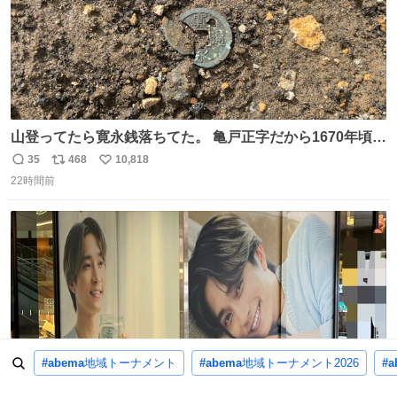
山登ってたら寛永銭落ちてた。 亀戸正字だから1670年頃に
鋳造されたもの。
35
468
10,818
返
リ
い
22時間前
信
ポ
い
数
ス
ね
ト
数
数
#abema
地域トーナメント
#abema
地域トーナメント2026
#a