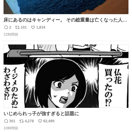
床にあるのはキャンディー。 その総重量は亡くなった人と
同等の重さだそうです。 鑑賞者は一つ持ち帰れますが、亡
2
101
1,834
返
リ
い
くなった人の一部を持ち帰っているような感覚になりまし
22時間前
信
ポ
い
た。 勇気を出して口に入れたら、ハッカ味😳✨ #ポーラ美
数
ス
ね
術館
ト
数
数
いじめられっ子が強すぎると話題に
301
4,278
82,490
返
リ
い
10時間前
信
ポ
い