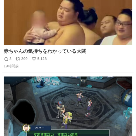
赤ちゃんの気持ちをわかっている大関
3
209
5,128
返
リ
い
19時間前
信
ポ
い
数
ス
ね
ト
数
数