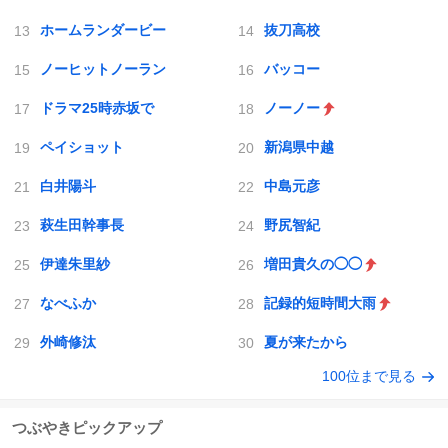
ホームランダービー
抜刀高校
ノーヒットノーラン
バッコー
ドラマ25時赤坂で
ノーノー
ペイショット
新潟県中越
白井陽斗
中島元彦
萩生田幹事長
野尻智紀
伊達朱里紗
増田貴久の◯◯
なべふか
記録的短時間大雨
外崎修汰
夏が来たから
100位まで見る
つぶやきピックアップ