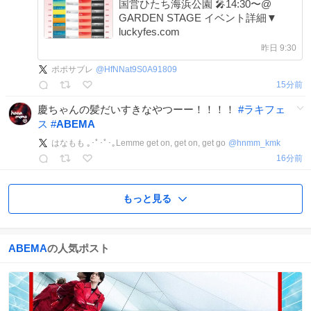
国営ひたち海浜公園 🎤14:30〜@
GARDEN STAGE イベント詳細▼
luckyfes.com
昨日 9:30
ポポサブレ
@
HfNNat9S0A91809
15分前
慶ちゃんの髪だいすきなやつーー！！！！
#
ラキフェ
ス
#
ABEMA
はなもも ｡･ﾟ･ﾟ･｡Lemme get on, get on, get go
@
hnmm_kmk
16分前
もっと見る
ABEMA
の人気ポスト