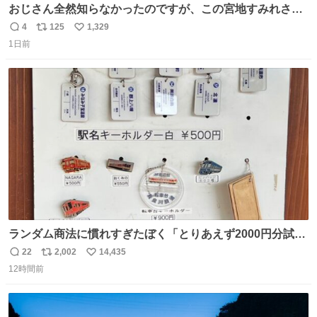
おじさん全然知らなかったのですが、この宮地すみれさん
（日向坂46）はマリサポだったのですね。 カメラ目線でに
4
125
1,329
返
リ
い
っこりしていただいたので撮影したものの、全然誰だか知
1日前
信
ポ
い
りませんでした。 マリサポらしいのでこれからは名前覚え
数
ス
ね
ます！！
ト
数
数
ランダム商法に慣れすぎたぼく「とりあえず2000円分試し
てみるか…」 駅員さん「どれが欲しいの？」 ぼく「えっ
22
2,002
14,435
返
リ
い
良いんですか？」 駅員さん「何が…？？」 やっぱランダム
12時間前
信
ポ
い
って悪い文化だ
数
ス
ね
わ！！！！！！！！！！！！！！！！！！！！
ト
数