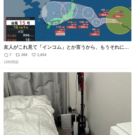
友人がこれ見て「インコム」とか言うから、もうそれにし
か見えなくなっちゃった。
7
369
1,454
返
リ
い
18時間前
信
ポ
い
数
ス
ね
ト
数
数