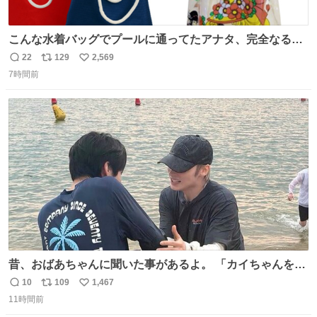
こんな水着バッグでプールに通ってたアナタ、完全なる同
世代（笑） #70年代 #80年代 #昭和レトロ
22
129
2,569
返
リ
い
7時間前
信
ポ
い
数
ス
ね
ト
数
数
昔、おばあちゃんに聞いた事があるよ。 「カイちゃんをい
じめると、アイツが海から上がって来るぞ。」って。
10
109
1,467
返
リ
い
11時間前
信
ポ
い