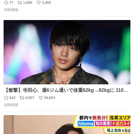
77
1,006
3,460
返
リ
い
20時間前
信
ポ
い
数
ス
ね
ト
数
数
【衝撃】寺田心、週6ジム通いで体重62kg→82kgに 110kg
のベンチプレス持ち上げる姿披露
642
4,907
56,663
返
リ
い
news.livedoor.com/article/detail… 元々自重のみだった
18時間前
信
ポ
い
が、更に筋肉を大きくするためジム通いを開始。筋肉増量
数
ス
ね
のためおにぎり10個、ゼリー飲料3～4本、パスタと毎日4
ト
数
数
千kcalオーバーの食事を摂取し、増量したという。