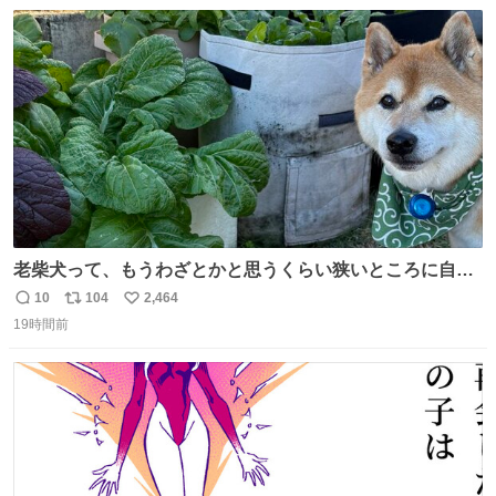
数
ス
ね
ト
数
数
老柴犬って、もうわざとかと思うくらい狭いところに自ら
はまりにいくじゃないですか？ 今朝ガーデニングしてる飼
10
104
2,464
返
リ
い
い主の間にはまってきて、最高に可愛かった♥️
19時間前
信
ポ
い
数
ス
ね
ト
数
数