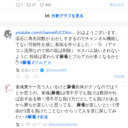
ってます🚶‍♀️
7
27
460
昨日 9:21
docs.google.com/forms/d/e/1FAI…
分析グラフを見る
youtube.com/channel/UCDkis…
おはようございます。
流石に再生回数が おかしすぎるのでチャンネル機能し
てない可能性を感じ 新垢を作りました・・💦 （アイ
コン流用なので前の垢は削除） ※スパム扱いされない
ように 投稿は変わらず
麻雀
とブルアカが多くなるかと
✋
#
麻雀
#
ブルアカ
双葉かなで
@
2kanade69
16分前
雀魂糞ゲー言う人いるけど
麻雀
自体がクソなのでは？
とか思うの。雀魂(
麻雀
)は理不尽でも負けは数回やれ
ば必ずある物！理不尽な負け方だとしても負けがある
から勝ちが楽しいと思ってる。
麻雀
が楽しいという理
由が1度も負けたことないからって人を逆に探してみ
たい
#
麻雀
#
雀魂
エブPヽ(=´▽`=)ﾉ
@
watasihaatamaii