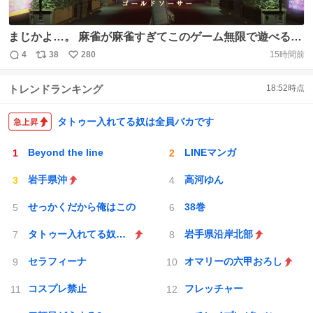
まじかよ…。 麻雀が麻雀すぎてこのゲーム無限で遊べるん
だけど…🀄 #FF14 https://t.co/H1DkDNb1RM
4
38
280
15時間前
返
リ
い
信
ポ
い
トレンドランキング
18:52
時点
数
ス
ね
ト
数
数
タトゥー入れてる奴は全員バカです
Beyond the line
LINEマンガ
岩手県沖
高河ゆん
せっかくだから俺はこの
38巻
タトゥー入れてる奴は全員バカです
岩手県沿岸北部
セラフィーナ
オマリーの六甲おろし
コスプレ禁止
フレッチャー