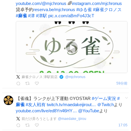
youtube.com/@mjchronus
🌈
instagram.com/mjchronus
貸卓予約
reserva.be/mjchronus
#
ゆる雀
#
麻雀クロノス
#
麻雀
#
津
#
津駅
pic.x.com/aBmFo4J3cT
麻雀クロノス 津駅前店
@
mjchronus
59分前
【雀魂】ランクが上下運動 ©YOSTAR
#
ゲーム実況
#
麻雀
#
友人戦有
twitch.tv/maedakeijirout…
＠Twitch
より
youtube.com/live/ed8Yn46HY…
@YouTube
より
前だけ弄ろうとします
@
maedake_ijirou
17:05