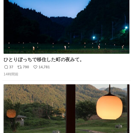
数
ひとりぼっちで移住した町の夜みて。
37
790
14,781
返
リ
い
14時間前
信
ポ
い
数
ス
ね
ト
数
数