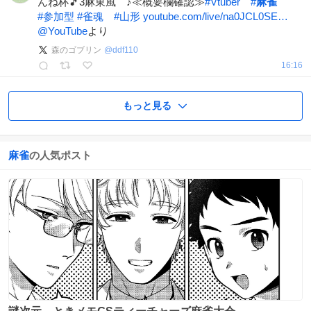
んね杯🎵3麻東風 ♪≪概要欄確認≫
#
Vtuber
#
麻雀
#
参加型
#
雀魂
#
山形
youtube.com/live/na0JCL0SE…
@YouTube
より
森のゴブリン
@
ddf110
16:16
もっと見る
麻雀
の人気ポスト