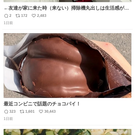
←友達が家に来た時（来ない）掃除機丸出しは生活感が出
てかっこ悪いなぁ →せや
2
172
2,483
返
リ
い
1日前
信
ポ
い
数
ス
ね
ト
数
数
最近コンビニで話題のチョコパイ！
323
1,601
30,443
返
リ
い
1日前
信
ポ
い
数
ス
ね
ト
数