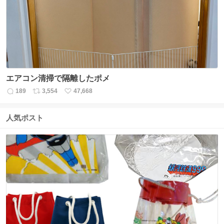
数
エアコン清掃で隔離したポメ
189
3,554
47,668
返
リ
い
信
ポ
い
数
ス
ね
人気ポスト
ト
数
数