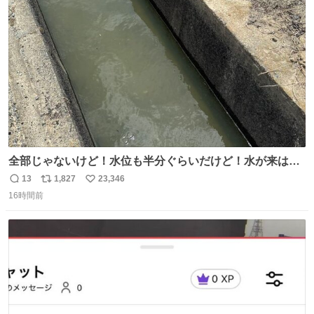
ト
数
数
全部じゃないけど！水位も半分ぐらいだけど！水が来はじ
めたよ！！！ 作業してくれた方々ありがとーーー
13
1,827
23,346
返
リ
い
ー！！！！！！！！！！！！！！！！！！！！！！！！！
16時間前
信
ポ
い
！
数
ス
ね
ト
数
数