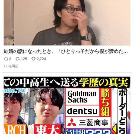
結婚の話になったとき、「ひとりっ子だから僕が諦めた瞬
間に一族が潰える」「死ぬとき1人とか嫌」だから結婚願
8
125
2,724
返
リ
い
望は"ある"って答えたものの、結局「（結婚は）向いてね
17時間前
信
ポ
い
ぇのかもしれない」で締める北山くん、きっといろいろ考
数
ス
ね
えて言葉を選んで、まるく収めてくれたんだなと思った
ト
数
数