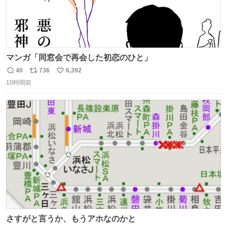
マンガ「同窓会で再会した初恋のひと」
40
736
6,392
返
リ
い
10時間前
信
ポ
い
数
ス
ね
ト
数
数
さすがと言うか、もうアホなのかと