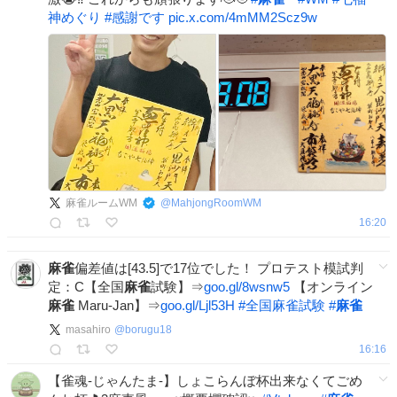
神めぐり
#
感謝です
pic.x.com/4mMM2Scz9w
麻雀ルームWM
@
MahjongRoomWM
16:20
麻雀
偏差値は[43.5]で17位でした！ プロテスト模試判
定：C【全国
麻雀
試験】⇒
goo.gl/8wsnw5
【オンライン
麻雀
Maru-Jan】⇒
goo.gl/Ljl53H
#
全国麻雀試験
#
麻雀
masahiro
@
borugu18
16:16
【雀魂-じゃんたま-】しょこらんぼ杯出来なくてごめ