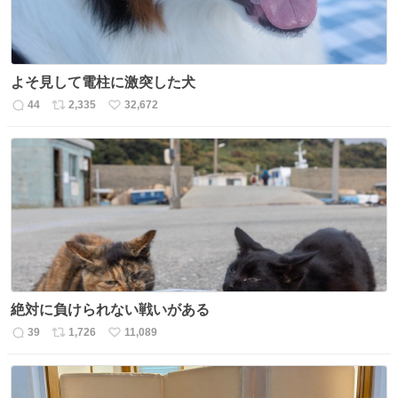
よそ見して電柱に激突した犬
44
2,335
32,672
返
リ
い
信
ポ
い
数
ス
ね
ト
数
数
絶対に負けられない戦いがある
39
1,726
11,089
返
リ
い
信
ポ
い
数
ス
ね
ト
数