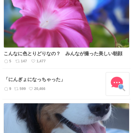
こんなに色とりどりなの？ みんなが撮った美しい朝顔
5
147
1,477
返
リ
い
信
ポ
い
数
ス
ね
「にんぎょになっちゃった」
ト
数
数
9
599
20,466
返
リ
い
信
ポ
い
数
ス
ね
ト
数
数