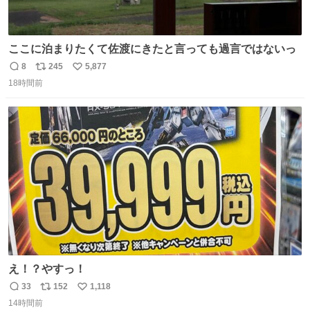
ここに泊まりたくて佐渡にきたと言っても過言ではないっ
8
245
5,877
返
リ
い
18時間前
信
ポ
い
数
ス
ね
ト
数
数
え！？やすっ！
33
152
1,118
返
リ
い
14時間前
信
ポ
い