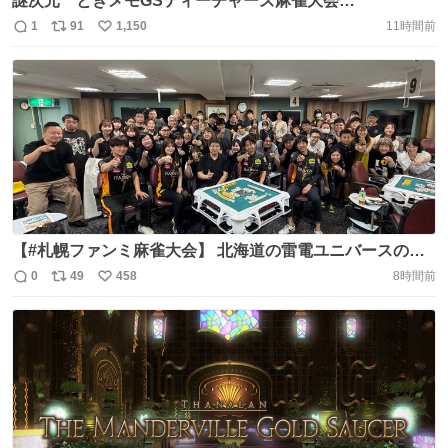
謎次元 ときメモGSティーチャーズ麻雀大会
https://t.co/0CfZGf2oIC https://t.co/neYUK9E85a
1
91
1,150
11時間前
返
リ
い
信
ポ
い
数
ス
ね
ト
数
数
【#札幌ファンミ麻雀大会】 北海道の雷電ユニバースの皆
さまと念願の麻雀大会ありがとうございました‼️ 選手一同
0
49
458
8時間前
返
リ
い
北海道が好きなので、また来たいと思いました🍦 運営をし
信
ポ
い
てくださりました日本プロ麻雀連盟北海道本部の皆さま、
数
ス
ね
会場の夢道場さまありがとうございました☺️ 雷電の麻雀
ト
数
数
は！ https://t.co/68DCsfmSV3 https://t.co/MmocVVJzvx