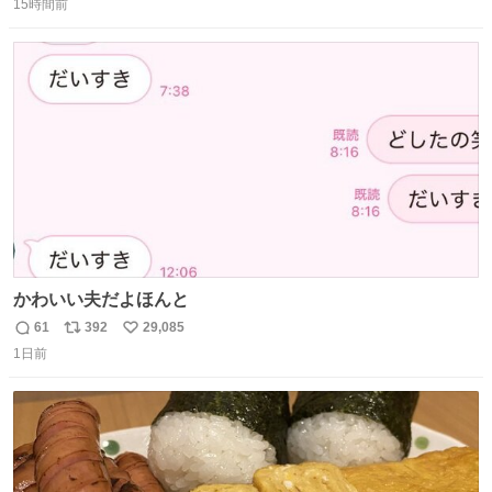
15時間前
信
ポ
い
数
ス
ね
ト
数
数
かわいい夫だよほんと
61
392
29,085
返
リ
い
1日前
信
ポ
い
数
ス
ね
ト
数
数