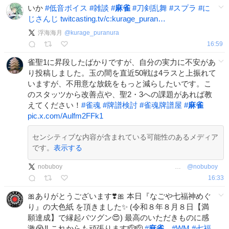
いか
#
低音ボイス
#
雑談
#
麻雀
#
刀剣乱舞
#
スプラ
#
に
じさんじ
twitcasting.tv/c:kurage_puran…
浮海海月
@
kurage_puranura
16:59
雀聖1に昇段したばかりですが、自分の実力に不安があ
り投稿しました。玉の間を直近50戦は4ラスと上振れて
いますが、不用意な放銃をもっと減らしたいです。こ
のスタッツから改善点や、聖2・3への課題があれば教
えてください！
#
雀魂
#
牌譜検討
#
雀魂牌譜屋
#
麻雀
pic.x.com/Aulfm2FFk1
センシティブな内容が含まれている可能性のあるメディア
です。
表示する
nobuboyᅠᅠᅠᅠᅠᅠᅠᅠᅠᅠᅠᅠᅠᅠᅠᅠᅠᅠᅠᅠᅠᅠᅠᅠᅠᅠ
@
nobuboy
16:33
🎀ありがとうございます❣️🎀 本日『なごや七福神めぐ
り』の大色紙 を頂きました✨ (令和８年８月８日【満
願達成】で縁起バツグン😍) 最高のいただきものに感
激😭‼️ これからも頑張ります🫡🫡
#
麻雀
#
WM
#
七福