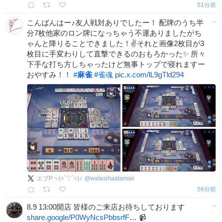
51分前
こんばんはー♪友人戦対ありでしたー！ 配牌のうち半
分7枚他家のロン牌になっちゃう不運ありましたがち
ゃんと降りることできました！✌️それと画像2枚目が3
枚目に手変わりして直撃できるのおもろかった✨ 所々
下手な打ち方しちゃったけど無事トップで寝れますー
おやすみ！！
#
麻雀
#
雀魂
pic.x.com/lL9gTld294
エブPヽ(=´▽`=)ﾉ
@
watasihaatamaii
56分前
8.9 13:00開店 皆様のご来店お待ちしております
share.google/P0WyNcsPbbsrfF
… 📹