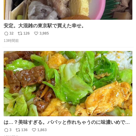
安定。大混雑の東京駅で買えた幸せ。
32
126
3,985
返
リ
い
13時間前
信
ポ
い
数
ス
ね
ト
数
数
は…？美味すぎる。パパッと作れちゃうのに味濃いめで満
足感エグいの天才だろ🥹
3
136
1,863
返
リ
い