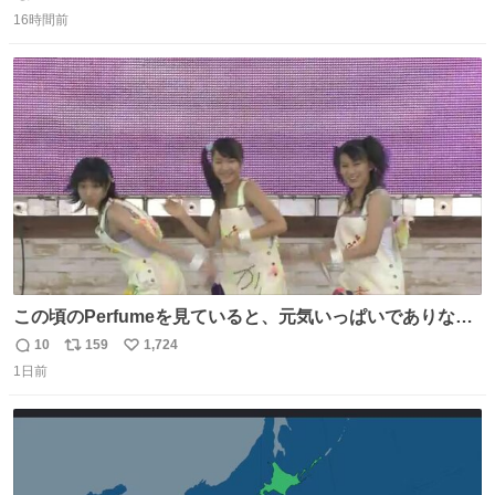
返
リ
い
16時間前
信
ポ
い
数
ス
ね
ト
数
数
この頃のPerfumeを見ていると、元気いっぱいでありなが
ら決して感情に任せすぎることなく、しっかりと制御され
10
159
1,724
返
リ
い
たダンスであることに新鮮に驚く。3人のあげた足の向き
1日前
信
ポ
い
や角度とか本当に細かな部分まできっちりと揃っていてそ
数
ス
ね
こから積み重ねてきた努力や練習量が見て取れる…
ト
数
数