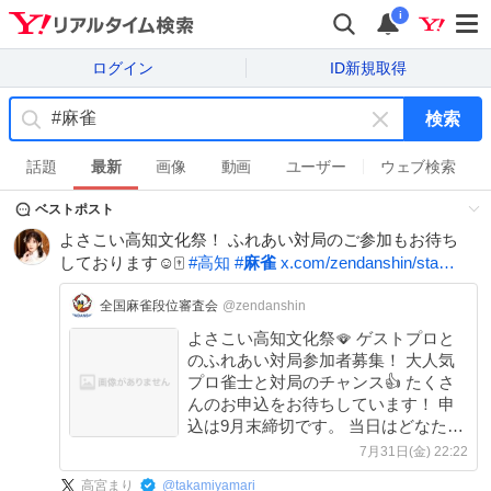
i
ログイン
ID新規取得
検索
キ
ー
話題
最新
画像
動画
ユーザー
ウェブ検索
ワ
ベストポスト
ー
ド
よさこい高知文化祭！ ふれあい対局のご参加もお待ち
を
しております☺️🀄️
#
高知
#
麻雀
x.com/zendanshin/sta…
消
す
全国麻雀段位審査会
@zendanshin
よさこい高知文化祭🪭 ゲストプロと
のふれあい対局参加者募集！ 大人気
プロ雀士と対局のチャンス👍 たくさ
んのお申込をお待ちしています！ 申
込は9月末締切です。 当日はどなたで
もご来場できます。 入場無料！観覧
7月31日(金) 22:22
自由！ ※カルコレ対象イベントにな
高宮まり
@
takamiyamari