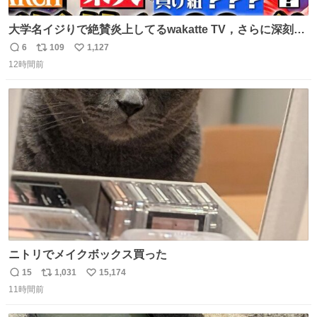
大学名イジりで絶賛炎上してるwakatte TV，さらに深刻な
問題はこっちでは？ ・都内の特定企業に入るのを極度に推
6
109
1,127
返
リ
い
奨し，それ以外の地域で堅実に生きるのを周縁化する ・恋
12時間前
信
ポ
い
愛にかまけ，「陽キャラ」として振る舞うのを極端に中心
数
ス
ね
化する ・院生が研究環境を求め他大学に移るのを批判する
ト
数
数
過去例↓
ニトリでメイクボックス買った
15
1,031
15,174
返
リ
い
11時間前
信
ポ
い
数
ス
ね