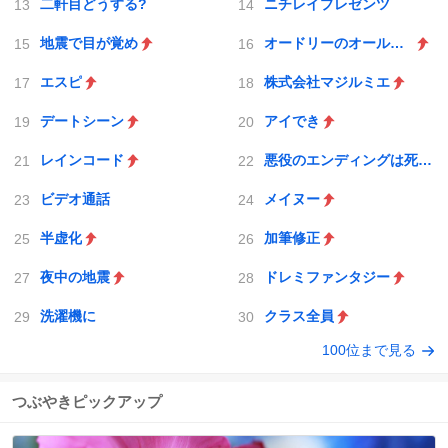
二軒目どうする?
ニチレイプレゼンツ
地震で目が覚め
オードリーのオールナイトニッポン
エスピ
株式会社マジルミエ
デートシーン
アイでき
レインコード
悪役のエンディングは死のみ
ビデオ通話
メイヌー
半虚化
加筆修正
夜中の地震
ドレミファンタジー
洗濯機に
クラス全員
100位まで見る
つぶやきピックアップ