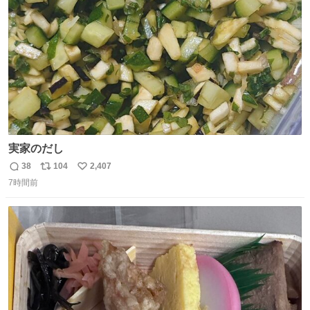
数
実家のだし
38
104
2,407
返
リ
い
7時間前
信
ポ
い
数
ス
ね
ト
数
数