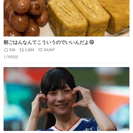
朝ごはんなんてこういうのでいいんだよ🤤
526
1,504
24,047
返
リ
い
17時間前
信
ポ
い
数
ス
ね
ト
数
数