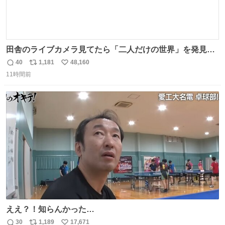
田舎のライブカメラ見てたら「二人だけの世界」を発見し
た
40
1,181
48,160
返
リ
い
11時間前
信
ポ
い
数
ス
ね
ト
数
数
ええ？！知らんかった…
30
1,189
17,671