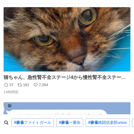
数
ス
ね
ト
数
数
猫ちゃん、急性腎不全ステージ4から慢性腎不全ステージ2
になりました😭点滴も週一で大丈夫になった… このままだ
37
181
7,364
返
リ
い
と2、3日持たないって言われたのが嘘みたい…本当に嬉し
14時間前
信
ポ
い
い😭😭😭頑張ってくれてありがとう😭😭😭 嬉しくて帰り
数
ス
ね
道泣きながら歩いてたら向こうから来た人にすごい顔され
ト
数
数
た🫠
#麻雀
ファイトガール
#麻雀
一番街
#麻雀
格闘倶楽部union