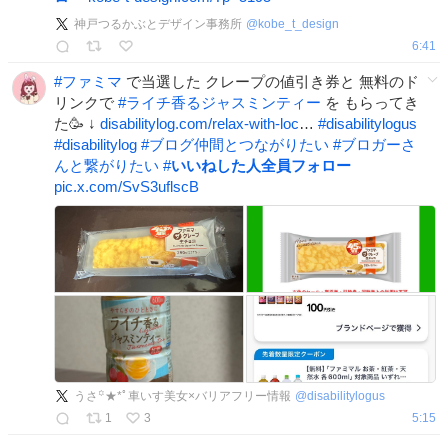
神戸つるかぶとデザイン事務所
@
kobe_t_design
6:41
#
ファミマ
で当選した クレープの値引き券と 無料のド
リンクで
#
ライチ香るジャスミンティー
を もらってき
た🥳 ↓
disabilitylog.com/relax-with-loc
…
#
disabilitylogus
#
disabilitylog
#
ブログ仲間とつながりたい
#
ブロガーさ
んと繋がりたい
#
いいねした人全員フォロー
pic.x.com/SvS3uflscB
うさ꙳★*ﾟ車いす美女×バリアフリー情報
@
disabilitylogus
1
3
5:15