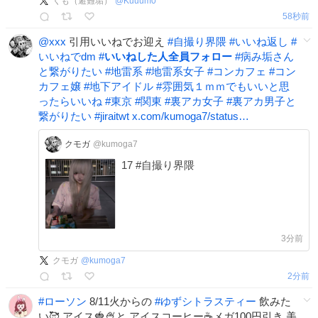
くも（避難垢）
@
Kuuum0
1分前
@xxx
引用いいねでお迎え
#
自撮り界隈
#
いいね返し
#
いいねでdm
#
いいねした人全員フォロー
#
病み垢さん
と繋がりたい
#
地雷系
#
地雷系女子
#
コンカフェ
#
コン
カフェ嬢
#
地下アイドル
#
雰囲気１ｍｍでもいいと思
ったらいいね
#
東京
#
関東
#
裏アカ女子
#
裏アカ男子と
繋がりたい
#
jiraitwt
x.com/kumoga7/status…
クモガ
@kumoga7
17 #自撮り界隈
3分前
クモガ
@
kumoga7
2分前
#
ローソン
8/11火からの
#
ゆずシトラスティー
飲みた
い🥰 アイス🍓🍨と アイスコーヒー☕️メガ100円引き 美