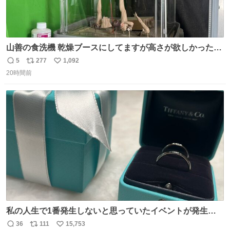
山善の食洗機 乾燥ブースにしてますが高さが欲しかったの
でコレクションケースを置くだけのツルセコ改造 扉が手前
5
277
1,092
返
リ
い
に開き天井の温度もしっかり上がるのでかなり使いやすく
20時間前
信
ポ
い
なりました😎
数
ス
ね
ト
数
数
私の人生で1番発生しないと思っていたイベントが発生し
ました
36
111
15,753
返
リ
い