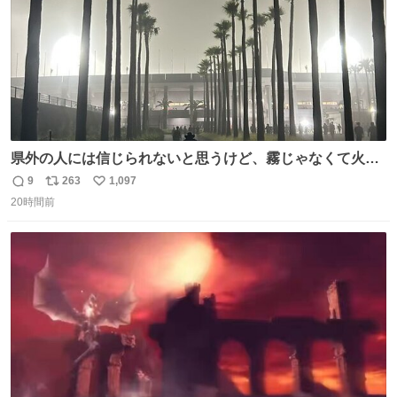
県外の人には信じられないと思うけど、霧じゃなくて火山
灰です🌋 #桜島
9
263
1,097
返
リ
い
20時間前
信
ポ
い
数
ス
ね
ト
数
数