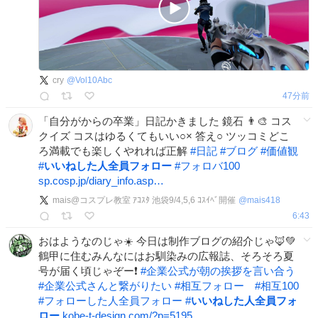
cry
@
Vol10Abc
47分前
「自分がからの卒業」日記かきました 鏡石 👨‍🎨 コス
クイズ コスはゆるくてもいい○× 答え○ ツッコミどこ
ろ満載でも楽しくやれれば正解
#
日記
#
ブログ
#
価値観
#
いいねした人全員フォロー
#
フォロバ100
sp.cosp.jp/diary_info.asp…
mais@コスプレ教室 ｱｺｽﾀ 池袋9/4,5,6 ｺｽｲﾍﾞ開催
@
mais418
6:43
おはようなのじゃ☀️ 今日は制作ブログの紹介じゃ🦊💚
鶴甲に住むみんなにはお馴染みの広報誌、そろそろ夏
号が届く頃じゃぞー❗️
#
企業公式が朝の挨拶を言い合う
#
企業公式さんと繋がりたい
#
相互フォロー
#
相互100
#
フォローした人全員フォロー
#
いいねした人全員フォ
ロー
kobe-t-design.com/?p=5195