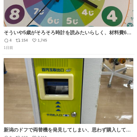
そういや5歳がそろそろ時計を読みたいらしく、材料費600
円で作れる知育時計作ってみた！ めっちゃ簡単！ ありがと
4
154
1,745
返
リ
い
う先人！
1日前
信
ポ
い
数
ス
ね
ト
数
数
新潟のドフで両替機を発見してしまい、思わず購入してし