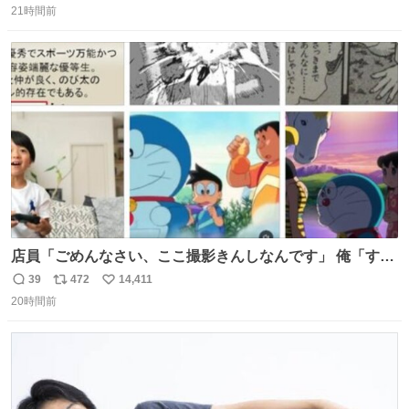
21時間前
信
ポ
い
数
ス
ね
ト
数
数
店員「ごめんなさい、ここ撮影きんしなんです」 俺「すみ
ません！すぐ消します」 店員「念のためフォルダから消し
39
472
14,411
返
リ
い
てるところ見せて頂けますか？」 俺「はい…」
20時間前
信
ポ
い
数
ス
ね
ト
数
数