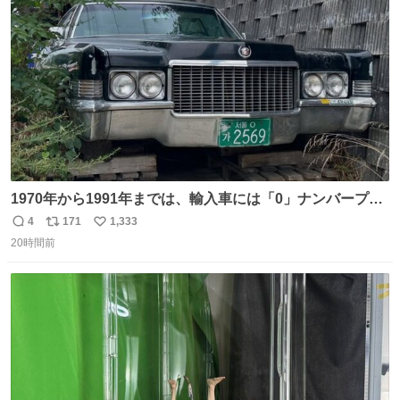
ト
数
数
1970年から1991年までは、輸入車には「0」ナンバープレ
ートが使用されていました。 その後、この制度は廃止さ
4
171
1,333
返
リ
い
れ、すべての「0」ナンバープレートは抹消・無効化され
20時間前
信
ポ
い
ました。 ところが最近、その「0」ナンバープレートを装
数
ス
ね
着した車両が発見されました。 今でも残っていること自体
ト
数
数
が奇跡です……。