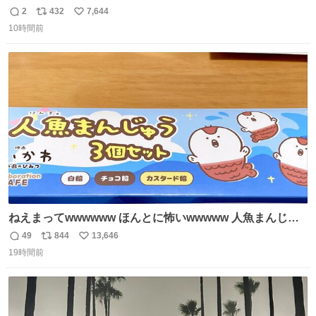
2
432
7,644
返
リ
い
10時間前
信
ポ
い
数
ス
ね
ト
数
数
ねえまってwwwwww ほんとに怖いwwwww 人魚まんじゅ
う買ってきたから私も永遠のいのちを…ぐへへ…と思いな
49
844
13,646
返
リ
い
がら1つ食べたら 奥歯欠けたんだけど！！！！？？？ しか
19時間前
信
ポ
い
もガッツリ😭 まんじゅうだよ？？？？？？ ガリッて言っ
数
ス
ね
たから何？と思って口から出したら自分の歯wwwwww セ
ト
数
数
イレーンの呪いじゃん😭