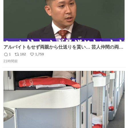
アルバイトもせず両親から仕送りを貰い… 芸人仲間の両親
のスネまでかじる!? ドンデコルテ銀次⚡️ 無料見逃し配信は
1
182
1,759
返
リ
い
こちらから ▶︎abema.go.link/gBLVb ◤しくじり先生
21時間前
信
ポ
い
ABEMAにて毎週最新話無料配信中◢ @10000nabe
数
ス
ね
@akmllube0617
ト
数
数