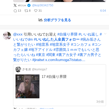
♠️kou♠️
@
koji36342750
13
8
31
6:04
分析グラフを見る
@xxx
引用いいねでお迎え
#
自撮り界隈
#
いいね返し
#
いいねでdm
#
いいねした人全員フォロー
#
病み垢さん
と繋がりたい
#
地雷系
#
地雷系女子
#
コンカフェ
#
コン
カフェ嬢
#
地下アイドル
#
雰囲気１ｍｍでもいいと思
ったらいいね
#
東京
#
関東
#
裏アカ女子
#
裏アカ男子と
繋がりたい
#
jiraitwt
x.com/kumoga7/status…
クモガ
@kumoga7
17 #自撮り界隈
3分前