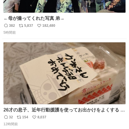
←母が撮ってくれた写真 弟→
382
5,837
182,480
返
リ
い
5時間前
信
ポ
い
数
ス
ね
ト
数
数
26才の息子、近年行動援護を使ってお出かけをよくする 親
との外出はもう嫌らしい。 中身は小学生位なのに小癪な😅
32
154
8,037
返
リ
い
昨日は夜のショッピングモールに行った 先に寝といてよ❗
12時間前
信
ポ
い