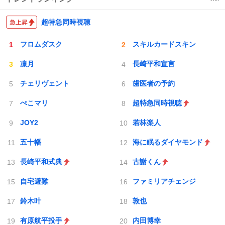
超特急同時視聴
フロムダスク
スキルカードスキン
凛月
長崎平和宣言
チェリヴェント
歯医者の予約
ぺこマリ
超特急同時視聴
JOY2
若林楽人
五十幡
海に眠るダイヤモンド
長崎平和式典
古謝くん
自宅避難
ファミリアチェンジ
鈴木叶
敦也
有原航平投手
内田博幸