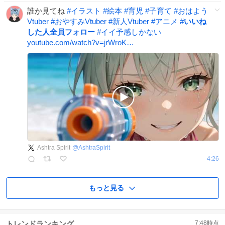
誰か見てね
#
イラスト
#
絵本
#
育児
#
子育て
#
おはよう
Vtuber
#
おやすみVtuber
#
新人Vtuber
#
アニメ
#
いいね
した人全員フォロー
#
イイ予感しかない
youtube.com/watch?v=jrWroK…
Ashtra Spirit
@
AshtraSpirit
4:26
もっと見る
トレンドランキング
7:48
時点