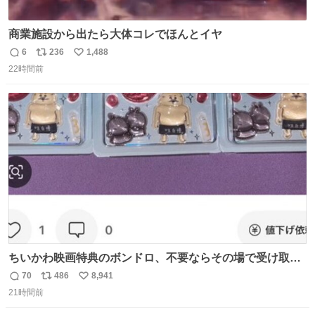
商業施設から出たら大体コレでほんとイヤ
6
236
1,488
返
リ
い
22時間前
信
ポ
い
数
ス
ね
ト
数
数
ちいかわ映画特典のボンドロ、不要ならその場で受け取り
辞退すれば良いのに白々しい
70
486
8,941
返
リ
い
21時間前
信
ポ
い
数
ス
ね