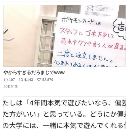
と何度も何度も言い残して。 起きたら冷蔵庫に… ああ、こ
数
ス
ね
れ買いに行ってくれたんだ…😭
ト
数
数
やからすぎるだろまじでwww
107
4,143
52,870
返
リ
い
20時間前
信
ポ
い
数
ス
ね
ト
数
数