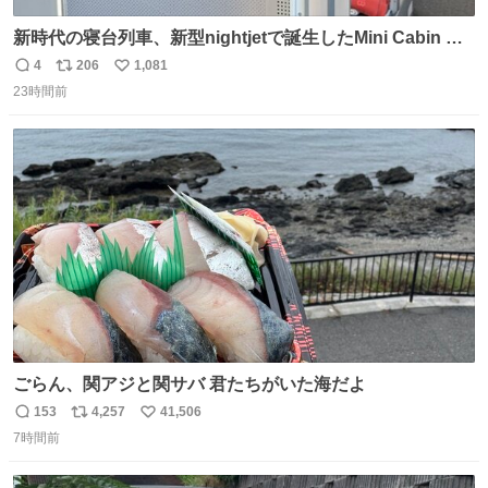
新時代の寝台列車、新型nightjetで誕生したMini Cabin ま
さに走るカプセルホテルといった感じで、一人旅で利用す
4
206
1,081
返
リ
い
るのにはちょうどいい設備。 他の人も言ってましたが、サ
23時間前
信
ポ
い
ンライズの後継に欲しい…
数
ス
ね
ト
数
数
ごらん、関アジと関サバ 君たちがいた海だよ
153
4,257
41,506
返
リ
い
7時間前
信
ポ
い
数
ス
ね