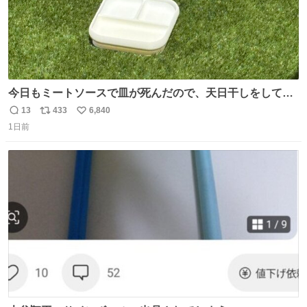
今日もミートソースで皿が死んだので、天日干しをしてい
ます🍝 ありがとう先人の知恵
13
433
6,840
返
リ
い
1日前
信
ポ
い
数
ス
ね
ト
数
数