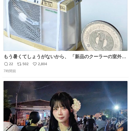
もう暑くてしょうがないから、 「新品のクーラーの室外機
のミニチュア」 でも見ていってよ
22
502
2,804
返
リ
い
7時間前
信
ポ
い
数
ス
ね
ト
数
数