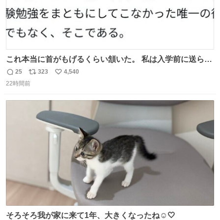
これ本当に首がもげるくらい頷いた。 私は入学前に送られ
てきた、大学のサークル紹介冊子を見た時点で終わりを感
25
323
4,540
返
リ
い
じたので、女子大でもないくせに偏差値の高い大学のイン
22時間前
信
ポ
い
カレサークルに突撃して所属するという奇行で事なきを得
数
ス
ね
た。 高偏差値に行けないならせめてそれくらいした方が予
ト
数
数
後がいいです。 https://t.co/9nMHIrETkw
そろそろ我が家に来て1年、大きくなったね☺️🤍