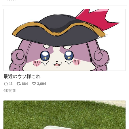
信
ポ
い
数
ス
ね
ト
数
数
最近のウソ様これ
11
664
3,694
返
リ
い
6時間前
信
ポ
い
数
ス
ね
ト
数
数