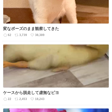
変なポーズのまま観察してきた
62
3,739
38,389
返
リ
い
信
ポ
い
数
ス
ね
ト
数
数
ケースから脱走して虚無なピヨ
22
2,453
18,243
返
リ
い
信
ポ
い
数
ス
ね