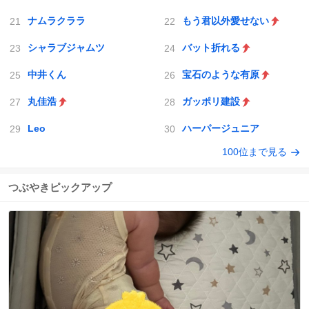
ナムラクララ
もう君以外愛せない
シャラブジャムツ
バット折れる
中井くん
宝石のような有原
丸佳浩
ガッポリ建設
Leo
ハーパージュニア
100位まで見る
つぶやきピックアップ