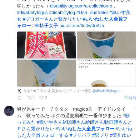
味しかった☺️ ↓
disabilitylog.com/a-collection-o
…
#
disabilitylogus
#
disabilitylog
#
Usa_illustrator
#
車いす美
女
#
ブロガーさんと繋がりたい
#
いいねした人全員フ
ォロー
#
車椅子女子
pic.x.com/ttc0w0rbUh
うさ꙳★*ﾟ車いす美女×バリアフリー情報
@
disabilitylogus
1
2
25分前
男が原キーで チクタク・magicaる・アイドルタイ
ム 歌ってみた ボクの過去動画で一番伸びました
#
歌
ってみた
#
歌い手さんMIX師さん絵師さん動画師さんと
Ｐさん繋がりたい
#
いいねした人全員フォロー
#
いいね
した人全員フォローする
#
プリパラ
#
男プリ
#
夢川ゆい