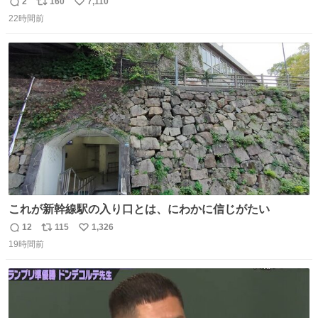
まい大阪に発送するイベントが発生
2
160
7,110
返
リ
い
22時間前
信
ポ
い
数
ス
ね
ト
数
数
これが新幹線駅の入り口とは、にわかに信じがたい
12
115
1,326
返
リ
い
19時間前
信
ポ
い
数
ス
ね
ト
数
数