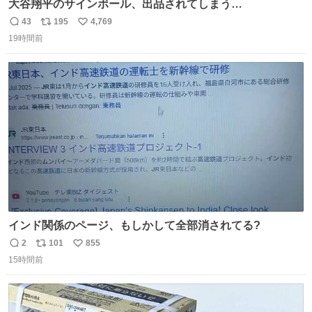
大谷翔平のサインボール、出品されてしまう…
43
195
4,769
返
リ
い
19時間前
信
ポ
い
数
ス
ね
ト
数
数
インド関係のページ、もしかして全部消されてる?
2
101
855
返
リ
い
15時間前
信
ポ
い
数
ス
ね
ト
数
数