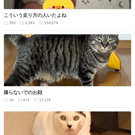
こういう走り方の人いたよね
393
5,363
154,674
返
リ
い
信
ポ
い
数
ス
ね
ト
数
数
撮らないでのお顔
10
674
17,139
返
リ
い
信
ポ
い
数
ス
ね
ト
数
数