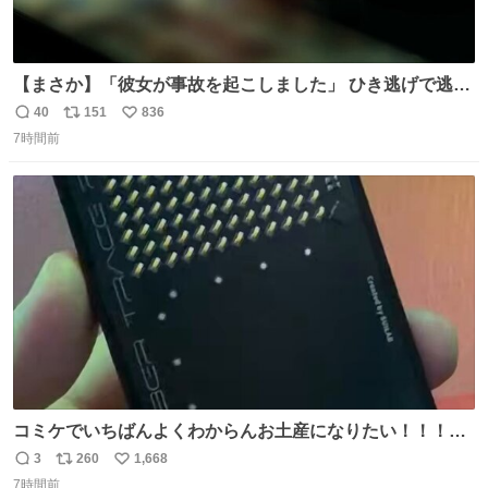
【まさか】「彼女が事故を起こしました」 ひき逃げで逃走
した男、AIの相談履歴で“ウソ発覚” 警察が男のスマホを押
40
151
836
返
リ
い
収して解析すると、出頭する前に事故の詳しい状況やどう
7時間前
信
ポ
い
対応すればいいかをAIに相談していたことがわかった。し
数
ス
ね
かし、AIの回答は「正直に警察に話すように」だった。
ト
数
数
コミケでいちばんよくわからんお土産になりたい！！！！
#C108
3
260
1,668
返
リ
い
7時間前