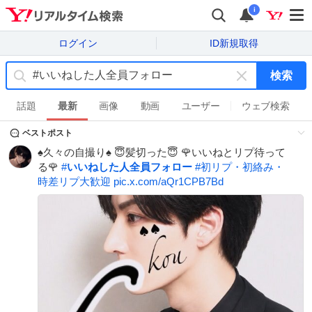
i
ログイン
ID新規取得
検索
キ
ー
話題
最新
画像
動画
ユーザー
ウェブ検索
ワ
ベストポスト
ー
ド
♠︎久々の自撮り♠︎ 😇髪切った😇 🌹いいねとリプ待って
を
る🌹
#
いいねした人全員フォロー
#
初リプ・初絡み・
消
時差リプ大歓迎
pic.x.com/aQr1CPB7Bd
す