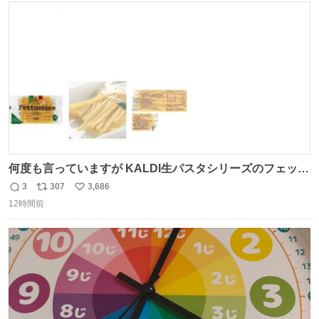
ト
数
数
何度も言っていますが KALDI生パスタシリーズのフェット
チーネは 真剣(ガチ)で美味いぞ
3
307
3,686
返
リ
い
12時間前
信
ポ
い
数
ス
ね
ト
数
数