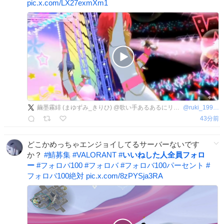
pic.x.com/LX27exmXm1
繭墨霧緋 (まゆずみ_きりひ) @歌い手あるあるにリプしたら万バス(再生数)しました。
@
ruki_19970628
43分前
どこかめっちゃエンジョイしてるサーバーないです
か？
#
鯖募集
#
VALORANT
#
いいねした人全員フォロ
ー
#
フォロバ100
#
フォロバ
#
フォロバ100パーセント
#
フォロバ100絶対
pic.x.com/8zPYSja3RA