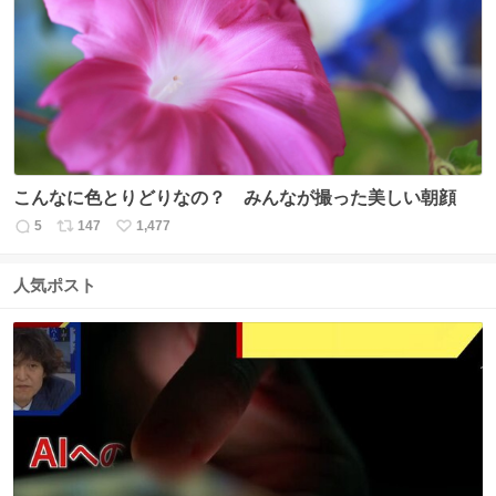
ト
数
数
こんなに色とりどりなの？ みんなが撮った美しい朝顔
5
147
1,477
返
リ
い
信
ポ
い
数
ス
ね
人気ポスト
ト
数
数