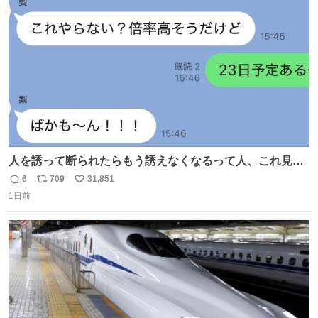
ト
数
数
人を誘って断られたらもう誘えなくなるって人、これ見て
元気出してほしい
6
709
31,851
返
リ
い
1日前
信
ポ
い
数
ス
ね
ト
数
数