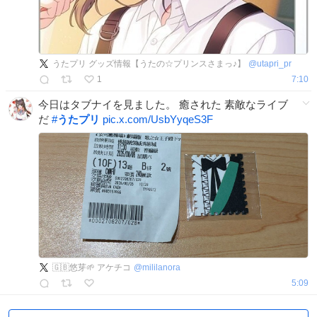
うたプリ グッズ情報【うたの☆プリンスさまっ♪】
@
utapri_pr
1
7:10
今日はタブナイを見ました。 癒された 素敵なライブ
だ
#
うたプリ
pic.x.com/UsbYyqeS3F
🇬🇧悠芽🌱 アケチコ
@
mililanora
5:09