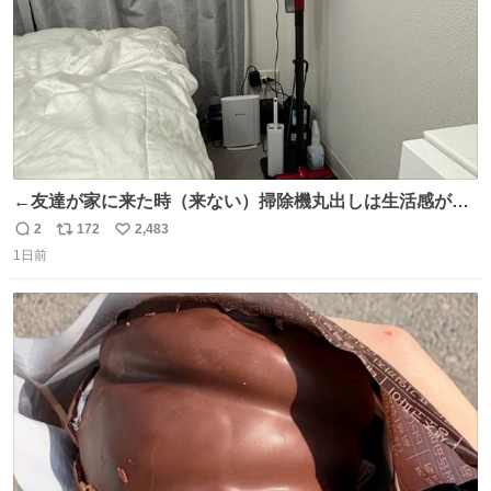
←友達が家に来た時（来ない）掃除機丸出しは生活感が出
てかっこ悪いなぁ →せや
2
172
2,483
返
リ
い
1日前
信
ポ
い
数
ス
ね
ト
数
数