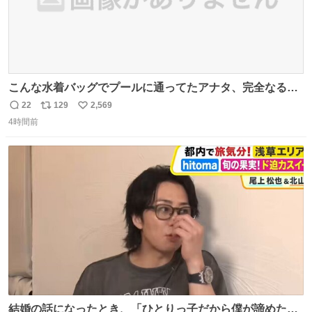
こんな水着バッグでプールに通ってたアナタ、完全なる同
世代（笑） #70年代 #80年代 #昭和レトロ
22
129
2,569
返
リ
い
4時間前
信
ポ
い
数
ス
ね
ト
数
数
結婚の話になったとき、「ひとりっ子だから僕が諦めた瞬