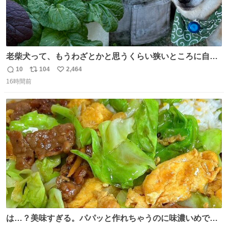
老柴犬って、もうわざとかと思うくらい狭いところに自ら
はまりにいくじゃないですか？ 今朝ガーデニングしてる飼
10
104
2,464
返
リ
い
い主の間にはまってきて、最高に可愛かった♥️
16時間前
信
ポ
い
数
ス
ね
ト
数
数
は…？美味すぎる。パパッと作れちゃうのに味濃いめで満