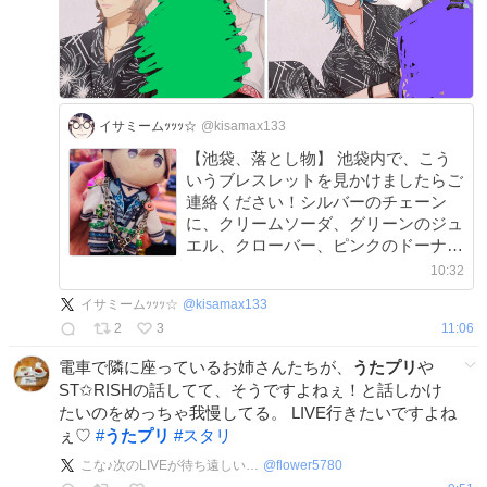
イサミームｯｯｯ☆
@kisamax133
【池袋、落とし物】 池袋内で、こう
いうブレスレットを見かけましたらご
連絡ください！シルバーのチェーン
に、クリームソーダ、グリーンのジュ
エル、クローバー、ピンクのドーナ
ツ、ピンクの花、緑の車のパーツがチ
10:32
ェーンについてます！！見かけました
イサミームｯｯｯ☆
@
kisamax133
らご連絡をお願いします！ #落とし
2
3
11:06
物 #池袋
電車で隣に座っているお姉さんたちが、
うたプリ
や
ST✩RISHの話してて、そうですよねぇ！と話しかけ
たいのをめっちゃ我慢してる。 LIVE行きたいですよね
ぇ♡
#
うたプリ
#
スタリ
こな♪次のLIVEが待ち遠しい…
@
flower5780