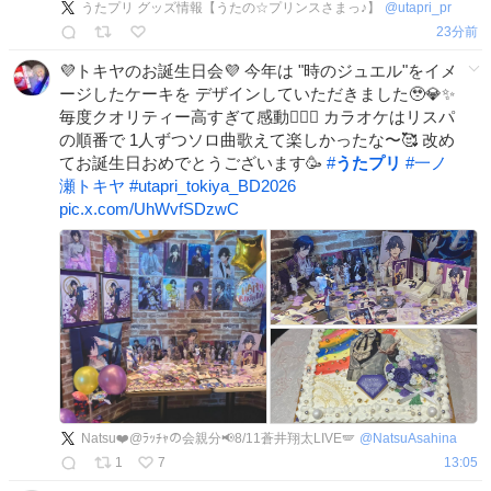
うたプリ グッズ情報【うたの☆プリンスさまっ♪】
@
utapri_pr
24分前
💜トキヤのお誕生日会💜 今年は "時のジュエル"をイメ
ージしたケーキを デザインしていただきました🥹💎✨
毎度クオリティー高すぎて感動🤦🏻‍♀️ カラオケはリスパ
の順番で 1人ずつソロ曲歌えて楽しかったな〜🥰 改め
てお誕生日おめでとうございます🥳
#
うたプリ
#
一ノ
瀬トキヤ
#
utapri_tokiya_BD2026
pic.x.com/UhWvfSDzwC
Natsu❤️@ﾗｯﾁｬの会親分📢8/11蒼井翔太LIVE🪽
@
NatsuAsahina
1
7
13:05