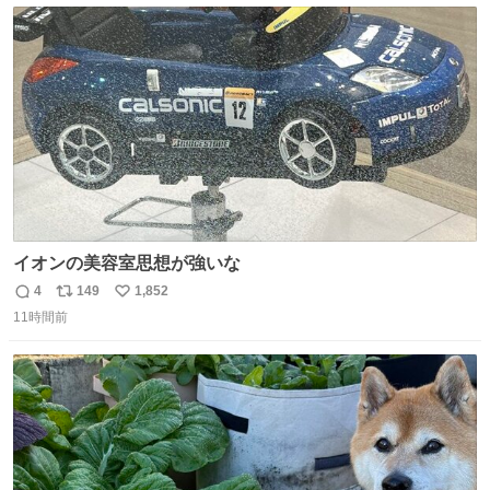
ト
数
数
イオンの美容室思想が強いな
4
149
1,852
返
リ
い
11時間前
信
ポ
い
数
ス
ね
ト
数
数