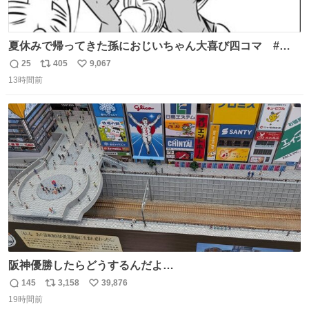
夏休みで帰ってきた孫におじいちゃん大喜び四コマ #四
コマ漫画 #Web漫画 #漫画が読めるハッシュタグ
25
405
9,067
返
リ
い
13時間前
信
ポ
い
数
ス
ね
ト
数
数
阪神優勝したらどうするんだよ…
145
3,158
39,876
返
リ
い
19時間前
信
ポ
い