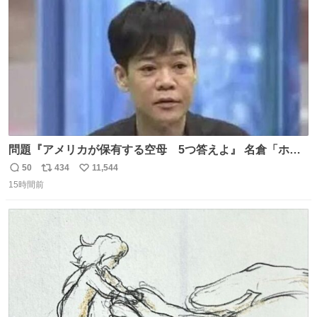
数
問題『アメリカが保有する空母 5つ答えよ』 名倉「ホン
マごめん、日本」
50
434
11,544
返
リ
い
15時間前
信
ポ
い
数
ス
ね
ト
数
数