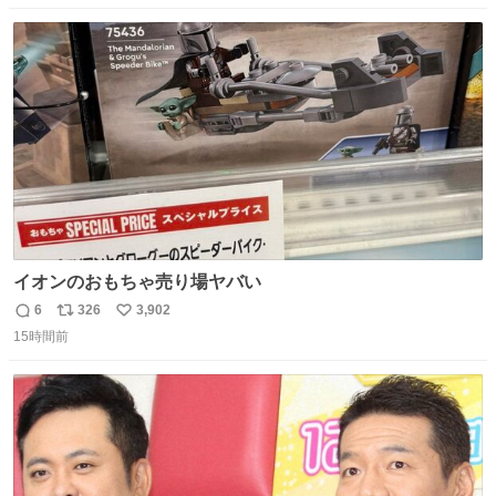
数
ス
ね
ト
数
数
イオンのおもちゃ売り場ヤバい
6
326
3,902
返
リ
い
15時間前
信
ポ
い
数
ス
ね
ト
数
数