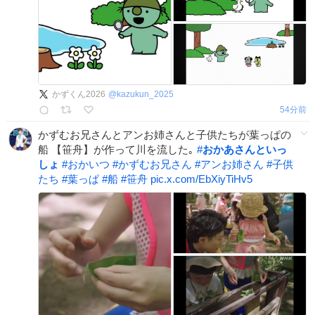
かずくん2026
@
kazukun_2025
54分前
かずむお兄さんとアンお姉さんと子供たちが葉っぱの
船 【笹舟】が作って川を流した｡
#
おかあさんといっ
しょ
#
おかいつ
#
かずむお兄さん
#
アンお姉さん
#
子供
たち
#
葉っぱ
#
船
#
笹舟
pic.x.com/EbXiyTiHv5