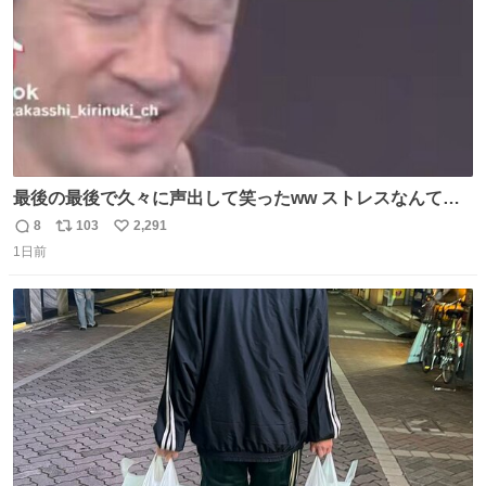
最後の最後で久々に声出して笑ったww ストレスなんて笑
って吹き飛ばせ！！ #水曜日のダウンタウン #大友康平
8
103
2,291
返
リ
い
1日前
信
ポ
い
数
ス
ね
ト
数
数