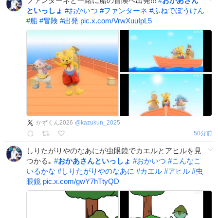
ファンターネと一緒に船の冒険へ出発!!!
#
おかあさん
といっしょ
#
おかいつ
#
ファンターネ
#
ふねでぼうけん
#
船
#
冒険
#
出発
pic.x.com/VrwXuuIpL5
かずくん2026
@
kazukun_2025
50分前
しりたがりやのなあにが虫眼鏡でカエルとアヒルを見
つかる｡
#
おかあさんといっしょ
#
おかいつ
#
こんなこ
いるかな
#
しりたがりやのなあに
#
カエル
#
アヒル
#
虫
眼鏡
pic.x.com/gwY7hTtyQD