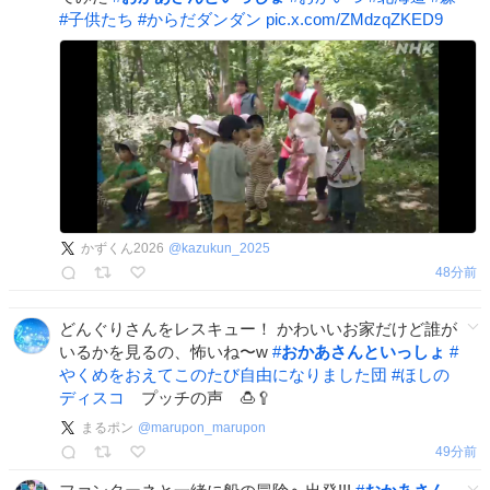
#
子供たち
#
からだダンダン
pic.x.com/ZMdzqZKED9
かずくん2026
@
kazukun_2025
48分前
どんぐりさんをレスキュー！ かわいいお家だけど誰が
いるかを見るの、怖いね〜w
#
おかあさんといっしょ
#
やくめをおえてこのたび自由になりました団
#
ほしの
ディスコ
プッチの声 🍮🥄
まるポン
@
marupon_marupon
49分前