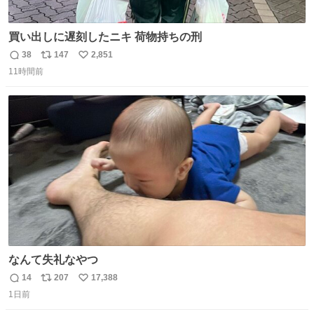
買い出しに遅刻したニキ 荷物持ちの刑
38
147
2,851
返
リ
い
11時間前
信
ポ
い
数
ス
ね
ト
数
数
なんて失礼なやつ
14
207
17,388
返
リ
い
1日前
信
ポ
い
数
ス
ね