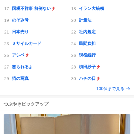
国税不祥事 前例ない
イラン大統領
のぞみ号
計量法
日本売り
社内規定
ミサイルカード
民間負担
アシベ
現役続行
怒られるよ
槙田紗子
猫の写真
ハチの日
100位まで見る
つぶやきピックアップ