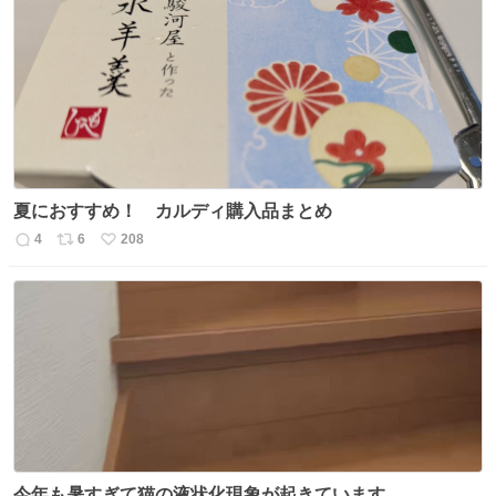
数
ス
ね
ト
数
数
夏におすすめ！ カルディ購入品まとめ
4
6
208
返
リ
い
信
ポ
い
数
ス
ね
ト
数
数
今年も暑すぎて猫の液状化現象が起きています