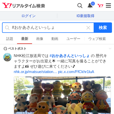
i
ログイン
ID新規取得
検索
キ
ー
話題
最新
画像
動画
ユーザー
ウェブ検索
ワ
ベストポスト
ー
ド
NHK松江放送局では
#
おかあさんといっしょ
の 歴代キ
を
ャラクターがお出迎え🌟 一緒に写真を撮ることができ
消
ますよ📸 ぜひ遊びに来てください🎵
す
nhk.or.jp/matsue/station…
pic.x.com/FfCkhr1luA