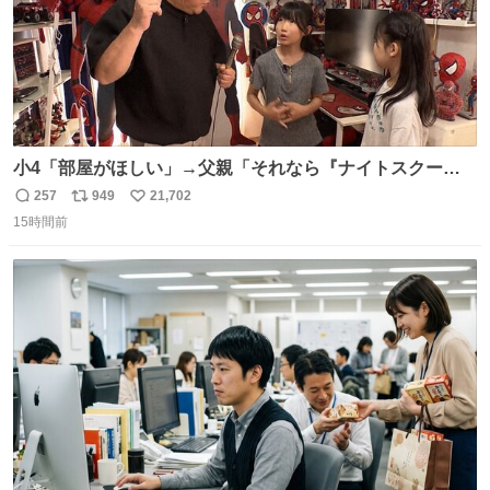
小4「部屋がほしい」→父親「それなら『ナイトスクー
プ』に言え！無理やろけどな…」
257
949
21,702
返
リ
い
oricon.co.jp/news/2472553/f… ⠀ 「父の部屋を奪いたい」
15時間前
信
ポ
い
小学4年生と妹が登場。自宅の2階には部屋が4つあるの
数
ス
ね
に、父が2部屋使い、姉妹は1部屋。文句を言うと「ナイト
ト
数
数
スクープに改造してもらえ！無理やろけどな」と