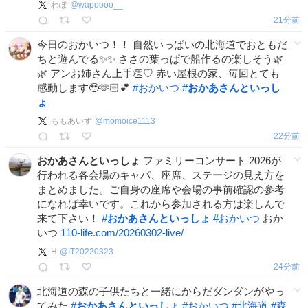
わぽ
@
wapoooo__
21分前
今日のおかいつ！！ 自然いっぱいの北海道でおともだ
ちと遊んでる✨️✨️ ささの葉っぱで船作るの楽しそう🌿
🌿 アンお姉さん上手👏♡ 赤い屋根の家、毎回とても
感動します🥹🫶🏻💕
#
おかいつ
#
おかあさんといっし
ょ
ももあいす
@
momoice1113
22分前
おかあさんといっしょ
ファミリーコンサート 2026が
行われる各会場のキャパ、座席、ステージの見え方を
まとめました。ご自身の座席や会場の事前確認の参考
になれば幸いです。これから参加される方は楽しんで
来て下さい！
#
おかあさんといっしょ
#
おかいつ
おか
いつ
110-life.com/20260302-live/
H
@
IT20220323
24分前
北海道の森の子供たちと一緒にからだダンダンがやっ
てみた
#
おかあさんといっしょ
#
おかいつ
#
北海道
#
森