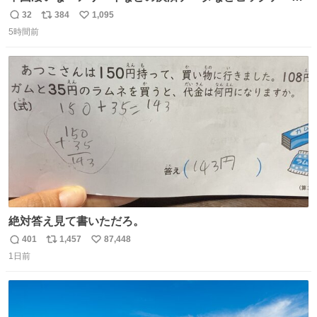
で海外にいる中国人の監視をはじめ、多額の資金決済など
32
384
1,095
返
リ
い
があれば帰国命令を出しはじめたらしい。そして、パスポ
5時間前
信
ポ
い
ート取上げで二度と出国できないと、、
数
ス
ね
ト
数
数
絶対答え見て書いただろ。
401
1,457
87,448
返
リ
い
1日前
信
ポ
い
数
ス
ね
ト
数
数