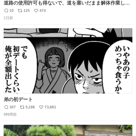
道路の使用許可も得ないで、道を塞いだまま解体作業して
る。 写真を撮ろうとしたら「勝手に写真撮るな馬鹿野郎」
10
125
474
返
リ
い
と罵倒されるなど。
1日前
信
ポ
い
数
ス
ね
ト
数
数
弟の初デート
307
5,186
73,881
返
リ
い
8時間前
信
ポ
い
数
ス
ね
ト
数
数