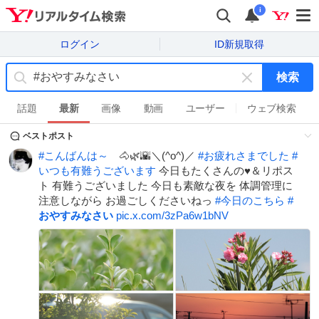
i
ログイン
ID新規取得
検索
キ
ー
話題
最新
画像
動画
ユーザー
ウェブ検索
ワ
ベストポスト
ー
ド
#
こんばんは～
🐴🌿🌇＼(^o^)／
#
お疲れさまでした
#
を
いつも有難うございます
今日もたくさんの♥＆リポス
消
ト 有難うございました 今日も素敵な夜を 体調管理に
す
注意しながら お過ごしくださいねっ
#
今日のこちら
#
おやすみなさい
pic.x.com/3zPa6w1bNV