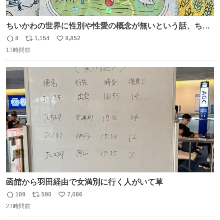
ちいかわの世界に性別や性愛の概念が無いという話、ちい
かわタロットでも恋人・女帝・女教皇あたりは性別を意識
8
1,154
8,852
返
リ
い
させないように描かれてるんだよね。かなり徹底している
13時間前
信
ポ
い
印象。
数
ス
ね
ト
数
数
函館から羽田経由で女満別に行く人がいて草
109
590
7,086
返
リ
い
23時間前
信
ポ
い
数
ス
ね