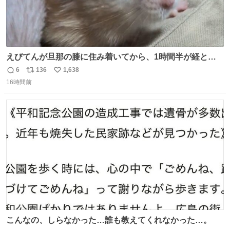
えびてんが旦那の膝に住み着いてから、1時間半が経とう
としている。 えびてんはもう永住の意を固めており、持ち
6
136
1,638
返
リ
い
込んだおやつを所定の場所に置くなどしている。
16時間前
信
ポ
い
数
ス
ね
ト
数
数
こんなの、しらなかった…誰も教えてくれなかった…。