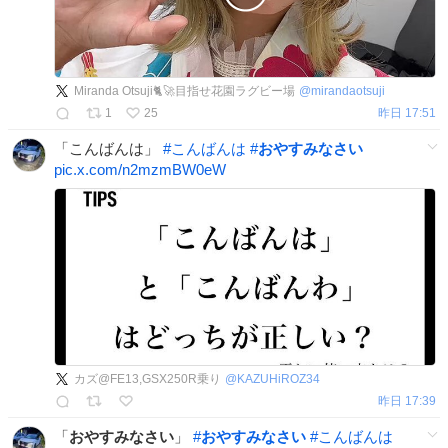
Miranda Otsuji🐈🚀目指せ花園ラグビー場
@
mirandaotsuji
1
25
昨日 17:51
「こんばんは」
#
こんばんは
#
おやすみなさい
pic.x.com/n2mzmBW0eW
カズ@FE13,GSX250R乗り
@
KAZUHiROZ34
昨日 17:39
「
おやすみなさい
」
#
おやすみなさい
#
こんばんは