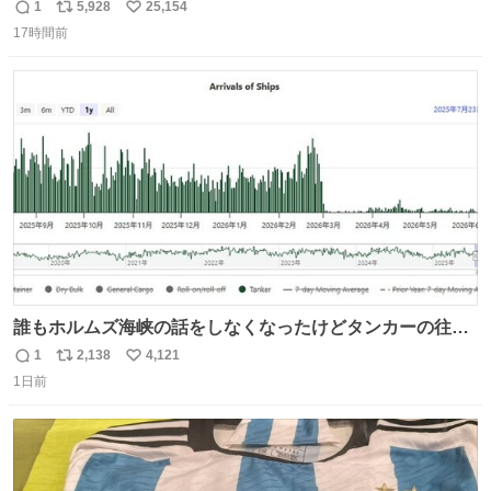
1
5,928
25,154
返
リ
い
17時間前
信
ポ
い
数
ス
ね
ト
数
数
誰もホルムズ海峡の話をしなくなったけどタンカーの往来
は消滅したままですねと
1
2,138
4,121
返
リ
い
1日前
信
ポ
い
数
ス
ね
ト
数
数