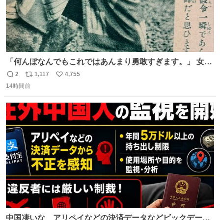
「何んぼなんでもこれではあんまり勇敢すぎます。」 女性
の立ち振る舞い指南コーナーで、大股を「下品」や「はし
2
1,117
4,755
返
リ
い
たない」という言葉を使わず「勇敢すぎます」と洒落っ気
14時間前
信
ポ
い
たっぷりにたしなめる当時の言葉選びよ 勇敢すぎます、使
数
ス
ね
っていきたい… （昭和4年婦人倶楽部新年号より）
ト
数
数
中国凄いな アリペイなどの決済データなどビックデータ