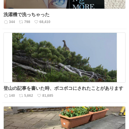
洗濯機で洗っちゃった
344
798
68,410
返
リ
い
信
ポ
い
数
ス
ね
ト
数
数
登山の記事を書いた時、ボコボコにされたことがあります
140
5,662
81,685
返
リ
い
信
ポ
い
数
ス
ね
ト
数
数