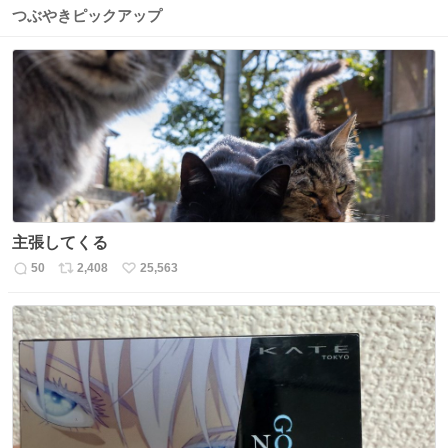
つぶやきピックアップ
主張してくる
50
2,408
25,563
返
リ
い
信
ポ
い
数
ス
ね
ト
数
数