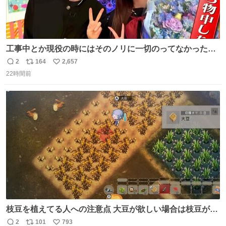
工事中とか現役の時にはそのノリに一切のってなかった1
番の「設楽の女」が卒業して頭角を現しはじめてて大好き
2
164
2,657
返
リ
い
🥲🥲 設楽さんの返しも良い🥲 #梅澤美波
22時間前
信
ポ
い
数
ス
ね
ト
数
数
枝豆を植えてる人への注意点 大豆が欲しい場合は枝豆が収
穫できる状態で秋を迎えましょう。 気になって一部だけ収
2
101
793