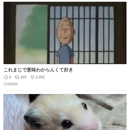
ト
数
数
これまじで意味わからんくて好き
4
325
2,352
返
リ
い
21時間前
信
ポ
い
数
ス
ね
ト
数
数