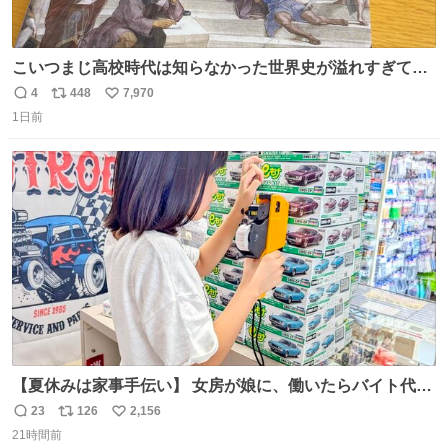
こいつまじ高校時代は知らなかった世界史が溢れすぎてて
𝑩𝑰𝑮 𝑳𝑶𝑽𝑬＿＿
4
448
7,970
返
リ
い
1日前
信
ポ
い
数
ス
ね
ト
数
数
【夏休みは家事手伝い】 女房が娘に、働いたらバイト代も
らえば？と言ったら、娘は、いらない、と言って黙々と働
23
126
2,156
返
リ
い
いてくれました。 あとでソフトクリーム買ってやろうと思
21時間前
信
ポ
い