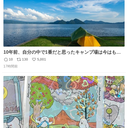
10年前、自分の中で1番だと思ったキャンプ場は今はもう
ない
10
130
5,001
返
リ
い
17時間前
信
ポ
い
数
ス
ね
ト
数
数