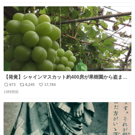
いました。
数
ス
ね
ト
数
数
【発覚】シャインマスカット約400房が果樹園から盗まれ
る 栃木・佐野市 news.livedoor.com/article/detail… 被害
673
6,245
17,784
返
リ
い
に遭った果樹園には防犯カメラなどはなく、シャインマス
18時間前
信
ポ
い
カットが盗まれた木には刃物などで切られた跡が。市内で
数
ス
ね
今年に入って同様の被害は確認されておらず、警察はパト
ト
数
数
ロールを強化する。