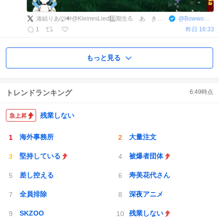
湊結りあ🐺🔊@KleinesLied0️⃣期生💪 あゝきっとﾆﾎﾝｵｵｶﾐVtuber‼️🐺
@
BowwowMyuLia
1
昨日 16:33
もっと見る
トレンドランキング
6:49
時点
残業しない
海外事務所
大量注文
堅持している
被爆者団体
差し控える
寿美花代さん
全員排除
深夜アニメ
SKZOO
残業しない