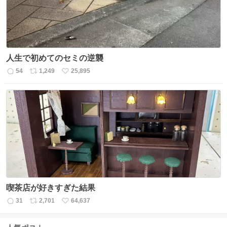
人生で初めてのセミの逆襲
54
1,249
25,895
返
リ
い
信
ポ
い
数
ス
ね
ト
数
数
喫茶店が好きすぎた結果
31
2,701
64,637
返
リ
い
信
ポ
い
数
ス
ね