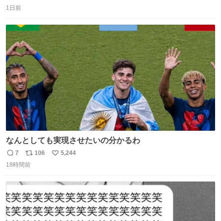
返
リ
い
穫したら普通に枯れてた… #ほの暮しの庭
1日前
信
ポ
い
数
ス
ね
ト
数
数
なんとしても実現させたいの分かるわ
7
106
5,244
返
リ
い
18時間前
信
ポ
い
数
ス
ね
ト
数
数