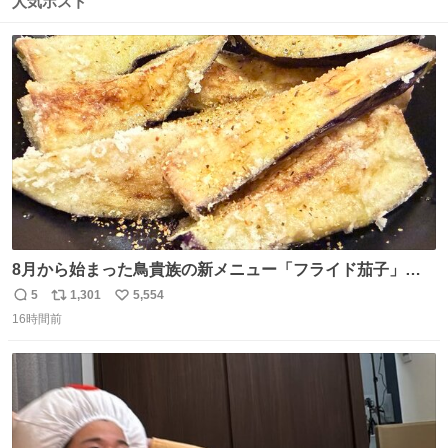
人気ポスト
ト
数
数
8月から始まった鳥貴族の新メニュー「フライド茄子」が
うますぎでした 信じて……
5
1,301
5,554
返
リ
い
16時間前
信
ポ
い
数
ス
ね
ト
数
数