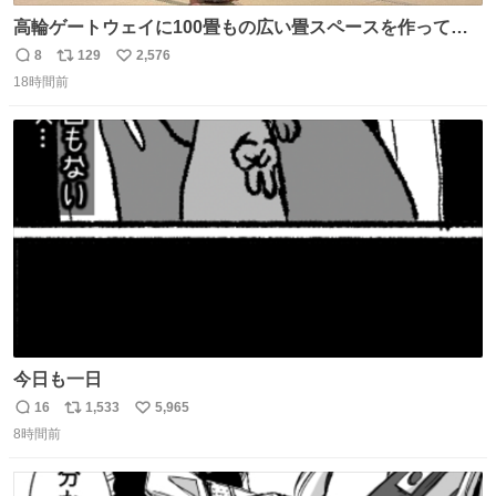
高輪ゲートウェイに100畳もの広い畳スペースを作ってく
れた人本当にありがとう🥹🙏 おかげで遠くから一生懸命ず
8
129
2,576
返
リ
い
り這いで私めがけて来てくれる娘を、思う存分眺められま
18時間前
信
ポ
い
した🤣💖 📍MoN Takanawa 4F
数
ス
ね
ト
数
数
今日も一日
16
1,533
5,965
返
リ
い
8時間前
信
ポ
い
数
ス
ね
ト
数