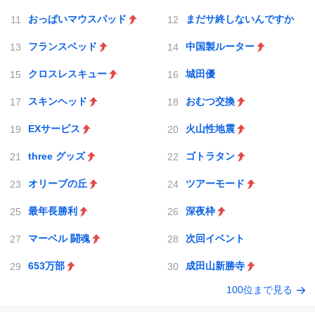
おっぱいマウスパッド
まだサ終しないんですか
フランスベッド
中国製ルーター
クロスレスキュー
城田優
スキンヘッド
おむつ交換
EXサービス
火山性地震
three グッズ
ゴトラタン
オリーブの丘
ツアーモード
最年長勝利
深夜枠
マーベル 闘魂
次回イベント
653万部
成田山新勝寺
100位まで見る