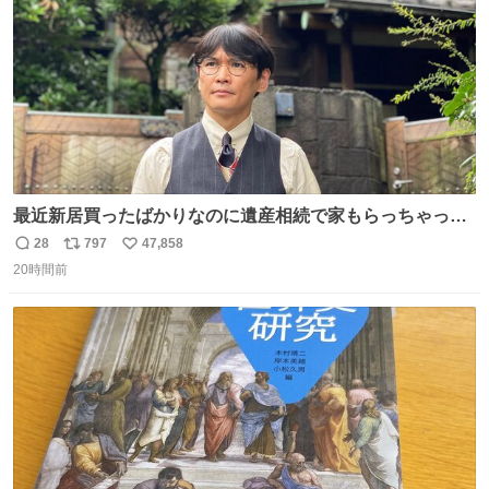
最近新居買ったばかりなのに遺産相続で家もらっちゃった
長男
28
797
47,858
返
リ
い
20時間前
信
ポ
い
数
ス
ね
ト
数
数