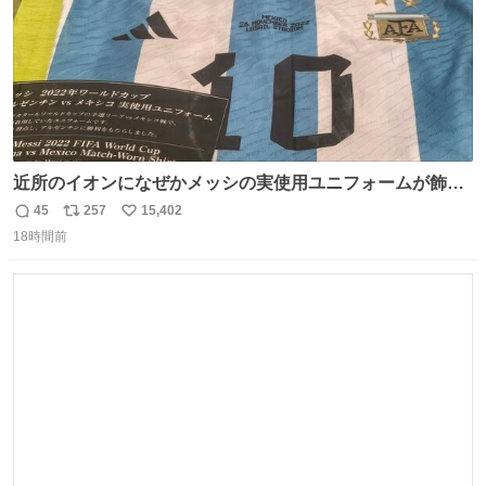
近所のイオンになぜかメッシの実使用ユニフォームが飾っ
てあっておもろい
45
257
15,402
返
リ
い
18時間前
信
ポ
い
数
ス
ね
ト
数
数