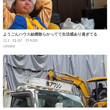
ようごんハウス結構散らかってて生活感あり過ぎてる
1
117
8,323
返
リ
い
18時間前
信
ポ
い
数
ス
ね
ト
数
数