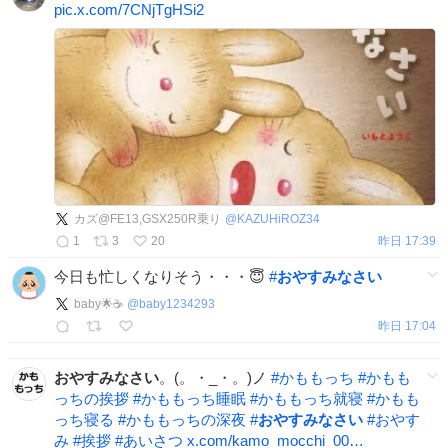
pic.x.com/7CNjTgHSi2
カズ@FE13,GSX250R乗り
@
KAZUHiROZ34
1
3
20
昨日 17:39
今日も忙しくなりそう・・・😇
#
おやすみなさい
baby🌟☕
@
baby1234293
昨日 17:04
おやすみなさい
。(。・_・。)ノ
#
かももっち
#
かもも
っちの挨拶
#
かももっち睡眠
#
かももっち就寝
#
かもも
っち寝る
#
かももっちの深夜
#
おやすみなさい
#
おやす
み
#
挨拶
#
あいさつ
x.com/kamo_mocchi_00…