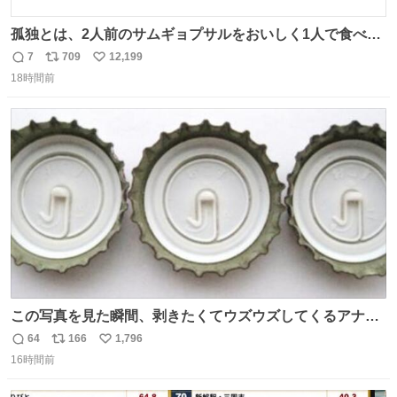
孤独とは、2人前のサムギョプサルをおいしく1人で食べる
ことである←好きすぎる
7
709
12,199
返
リ
い
18時間前
信
ポ
い
数
ス
ね
ト
数
数
この写真を見た瞬間、剥きたくてウズウズしてくるアナ
タ、完全なる同世代（笑） #70年代 #80年代 #昭和レト
64
166
1,796
返
リ
い
ロ
16時間前
信
ポ
い
数
ス
ね