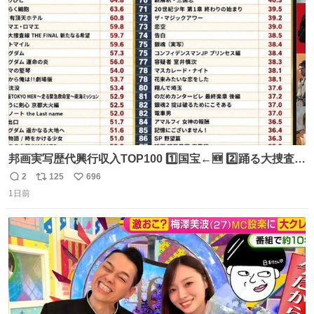
ト
数
数
邦画実写歴代興行収入TOP100 1️⃣国宝←🆕 2️⃣踊る大捜査線
THE MOVIE2 3️⃣南極物語 4️⃣踊る大捜査線 THE MOVIE 5️⃣
2
125
696
返
リ
い
子猫物語 6️⃣劇場版コード・ブルー 7️⃣天と地と 8️⃣永遠の0
1日前
信
ポ
い
9️⃣ROOKIES-卒業- 🔟世界の中心で、愛をさけぶ … 44位 ほ
数
ス
ね
どなく、お別れです←🆕 … 60位 キングダム 魂の決戦←🆕
ト
数
数