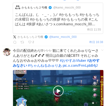
かも＆もっち２号機
@kamo_mocchi_000
こんばんは。(。・_・。)ノ #かももっち #かももっち
の水曜日 #かももっちの挨拶 #かももっちの夜 #こん
ばんは #挨拶 #あいさつ x.com/kamo_mocchi_00…
昨日 11:55
かも＆もっち２号機
@
kamo_mocchi_000
2
昨日 16:38
今日の配信終わり‼✨✨✨ 観に来てくれたみゅりなーさ
んありがとね💕💕💕 明日は白銀の城CBT‼ それじゃみ
んなおやみゅおやみゅ💛💛💛
#
おやすみVtuber
#
おやす
みなさい
#
ちゃんねるみゅりあ
pic.x.com/FrmLpbB4jJ