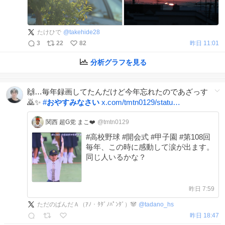
たけひで
@
takehide28
3
22
82
昨日 11:01
分析グラフを見る
🙌…毎年録画してたんだけど今年忘れたのであざっす
🙇✨
#
おやすみなさい
x.com/tmtn0129/statu…
関西 超G党 まこ❤️
@tmtn0129
#高校野球 #開会式 #甲子園 #第108回
毎年、この時に感動して涙が出ます。
同じ人いるかな？
昨日 7:59
ただのぱんだＡ（ｱﾉ・ﾀﾀﾞﾉﾊﾟﾝﾀﾞ）🐼
@
tadano_hs
昨日 18:47