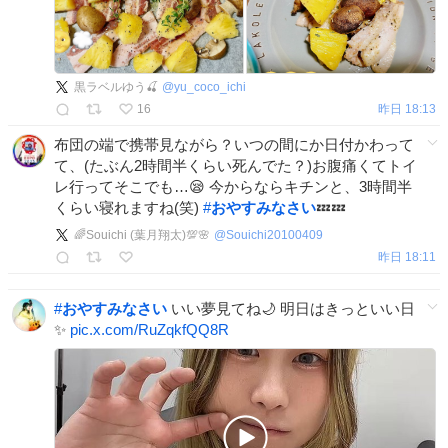
黒ラベルゆう🍒
@
yu_coco_ichi
16
昨日 18:13
布団の端で携帯見ながら？いつの間にか日付かわって
て、(たぶん2時間半くらい死んでた？)お腹痛くてトイ
レ行ってそこでも…😪 今からならキチンと、3時間半
くらい寝れますね(笑)
#
おやすみなさい
💤💤
🌈Souichi (葉月翔太)💯🌸
@
Souichi20100409
昨日 18:11
#
おやすみなさい
いい夢見てね🌙 明日はきっといい日
✨
pic.x.com/RuZqkfQQ8R