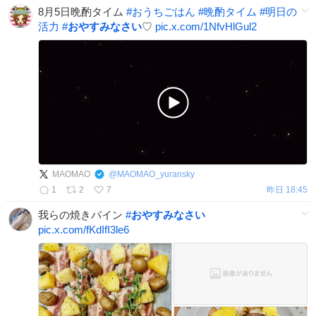
8月5日晩酌タイム
#
おうちごはん
#
晩酌タイム
#
明日の
活力
#
おやすみなさい
♡
pic.x.com/1NfvHlGul2
MAOMAO
@
MAOMAO_yuransky
1
2
7
昨日 18:45
我らの焼きパイン
#
おやすみなさい
pic.x.com/fKdIfI3le6