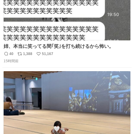
姉、本当に笑ってる間｢笑｣を打ち続けるから怖い。
40
1,388
51,167
返
リ
い
15時間前
信
ポ
い
数
ス
ね
ト
数
数