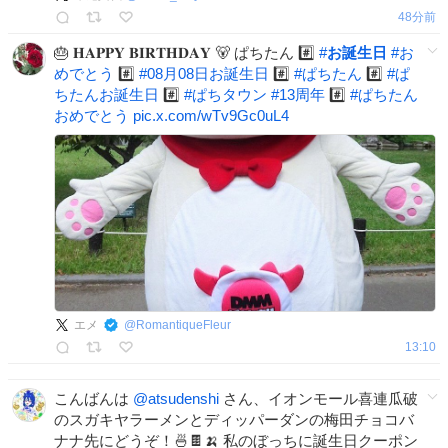
48分前
🎂 𝐇𝐀𝐏𝐏𝐘 𝐁𝐈𝐑𝐓𝐇𝐃𝐀𝐘 🐻 ぱちたん #️⃣
#
お誕生日
#
お
めでとう
#️⃣
#
08月08日お誕生日
#️⃣
#
ぱちたん
#️⃣
#
ぱ
ちたんお誕生日
#️⃣
#
ぱちタウン
#
13周年
#️⃣
#
ぱちたん
おめでとう
pic.x.com/wTv9Gc0uL4
エメ
@
RomantiqueFleur
13:10
こんばんは
@atsudenshi
さん、イオンモール喜連瓜破
のスガキヤラーメンとディッパーダンの梅田チョコバ
ナナ先にどうぞ！🍜🍫🍌 私のぼっちに誕生日クーポン