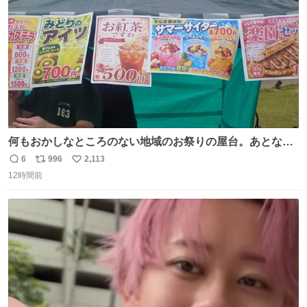
数
何もおかしなところのない地域のお祭りの屋台。あとなん
か割と聞き馴染みのあるBGMが流れてます #関広見まつり
6
996
2,113
返
リ
い
#関広見まつり2026
12時間前
信
ポ
い
数
ス
ね
ト
数
数