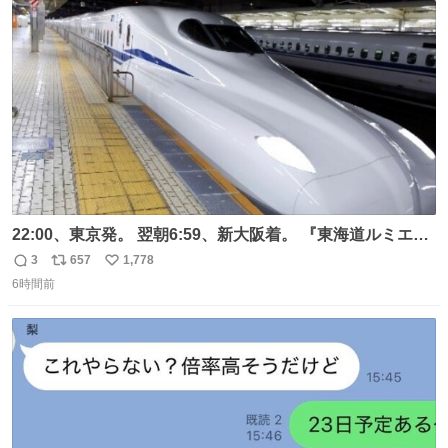
ト
数
数
22:00、東京発。 翌朝6:59、新大阪着。 『東海道ルミエー
ルエクスプレス』が今夜、初運行！ 岐阜羽島駅で夜を越す
3
657
1,778
返
リ
い
東海道新幹線。寝台列車じゃないのに、朝まで新幹線とい
6時間前
信
ポ
い
う、なんだか特別体験😉 #TRAINTRIP #東海道ルミエール
数
ス
ね
エクスプレス
ト
数
数