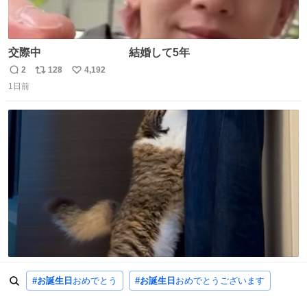
交際中 結婚して5年
2
128
4,192
返
リ
い
1日前
信
ポ
い
数
ス
ね
ト
数
数
お出迎えの時ハグしてくれる猫 中身人間すぎる
#お誕生日
おめでとう
#お誕生日
おめでとうございます
19
1,558
29,064
返
リ
い
10時間前