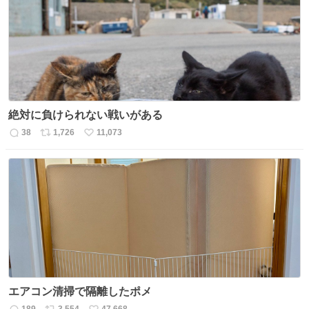
ト
数
数
絶対に負けられない戦いがある
38
1,726
11,073
返
リ
い
信
ポ
い
数
ス
ね
ト
数
数
エアコン清掃で隔離したポメ