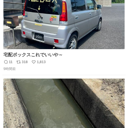
宅配ボックスこれでいいや～
11
318
1,813
返
リ
い
9時間前
信
ポ
い
数
ス
ね
ト
数
数