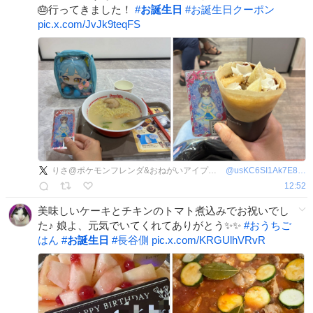
🎂行ってきました！
#
お誕生日
#
お誕生日クーポン
pic.x.com/JvJk9teqFS
りさ@ポケモンフレンダ&おねがいアイプリ💙
@
usKC6SI1Ak7E89g
12:52
美味しいケーキとチキンのトマト煮込みでお祝いでし
た♪ 娘よ、元気でいてくれてありがとう✨✨
#
おうちご
はん
#
お誕生日
#
長谷側
pic.x.com/KRGUlhVRvR