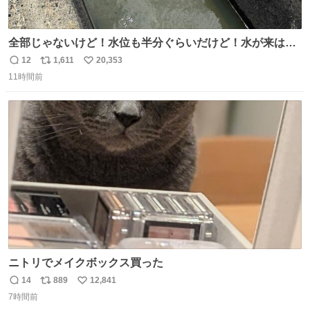
全部じゃないけど！水位も半分ぐらいだけど！水が来はじ
めたよ！！！ 作業してくれた方々ありがとーーー
12
1,611
20,353
返
リ
い
ー！！！！！！！！！！！！！！！！！！！！！！！！！
11時間前
信
ポ
い
！
数
ス
ね
ト
数
数
ニトリでメイクボックス買った
14
889
12,841
返
リ
い
7時間前
信
ポ
い