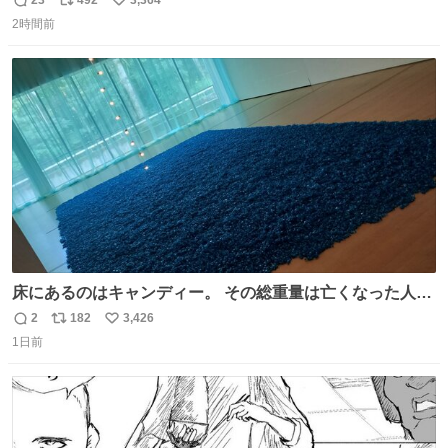
23
492
3,364
返
リ
い
されていた高齢の女性に、「どうぞ遠慮なく、何でも話し
2時間前
信
ポ
い
てください」と声をかけました。
数
ス
ね
ト
数
数
床にあるのはキャンディー。 その総重量は亡くなった人と
同等の重さだそうです。 鑑賞者は一つ持ち帰れますが、亡
2
182
3,426
返
リ
い
くなった人の一部を持ち帰っているような感覚になりまし
1日前
信
ポ
い
た。 勇気を出して口に入れたら、ハッカ味😳✨ #ポーラ美
数
ス
ね
術館
ト
数
数