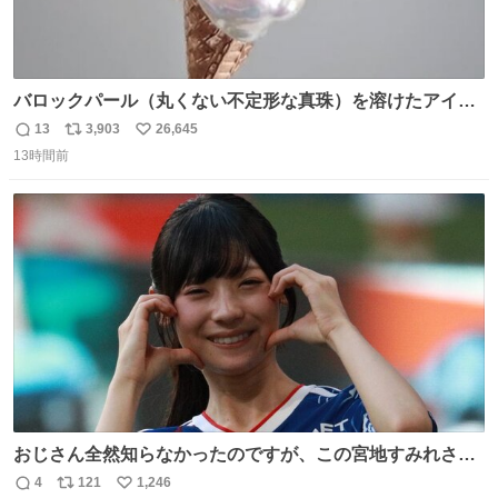
バロックパール（丸くない不定形な真珠）を溶けたアイス
や飴玉、雲、アヒルに見立ててジュエリーデザイナー、
13
3,903
26,645
返
リ
い
Ben Choi 蔡俊文さんの作品。
13時間前
信
ポ
い
instagram.com/bcjoaillerie/
数
ス
ね
ト
数
数
おじさん全然知らなかったのですが、この宮地すみれさん
（日向坂46）はマリサポだったのですね。 カメラ目線でに
4
121
1,246
返
リ
い