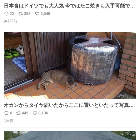
日本食はドイツでも大人気 今ではたこ焼きも入手可能です
が、🥑や🌽、ウィンナーや枝豆などが入っているオリジナ
22
395
2,045
返
リ
い
ルたこ焼きへと進化 大使館の広報課長ハインリッヒは、日
9時間前
信
ポ
い
本でたこ焼きに心奪われ、ベルリンにいたときには出店で
数
ス
ね
焼いてました👏（ええ笑顔や） #たこ焼きの日
ト
数
数
オカンからタイヤ届いたからここに置いといたって写真送
られてきたけど明らかに猫が邪魔くさそうな顔してて草
4
449
8,136
返
リ
い
1日前
信
ポ
い
数
ス
ね
ト
数