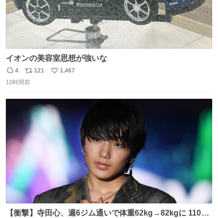
イオンの美容室思想が強いな
4
121
1,467
返
リ
い
10時間前
信
ポ
い
数
ス
ね
ト
数
数
【衝撃】寺田心、週6ジム通いで体重62kg→82kgに 110kg