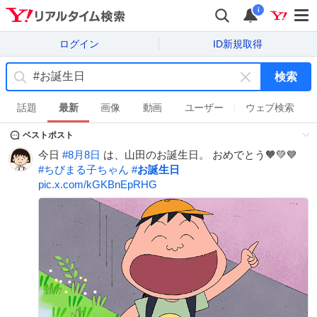
i
ログイン
ID新規取得
検索
キ
ー
話題
最新
画像
動画
ユーザー
ウェブ検索
ワ
ベストポスト
ー
ド
今日
#
8月8日
は、山田のお誕生日。 おめでとう🧡💚💙
を
#
ちびまる子ちゃん
#
お誕生日
消
pic.x.com/kGKBnEpRHG
す