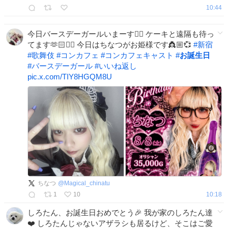
10:44
今日バースデーガールいまーす🙋‍♀️ ケーキと遠隔も待っ
てます🫶🏻❤️‍🔥 今日はちなつがお姫様です👸🏼💞
#
新宿
#
歌舞伎
#
コンカフェ
#
コンカフェキャスト
#
お誕生日
#
バースデーガール
#
いいね返し
pic.x.com/TIY8HGQM8U
ちなつ
@
Magical_chinatu
1
10
10:18
しろたん、お誕生日おめでとう🎉 我が家のしろたん達
❤️ しろたんじゃないアザラシも居るけど、そこはご愛