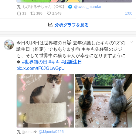
ちびまる子ちゃん【公式】
@
tweet_maruko
33
380
2,548
1:00
分析グラフを見る
今日8月8日は世界猫の日😸 去年保護したキキの1才の
誕生日（推定）でもあります🎂 キキも先住猫のジジ
も、そして世界中の猫ちゃんが幸せになりますように
🍀
#
世界猫の日
#
キキ
#
お誕生日
pic.x.com/tF6JGLwGpU
jjponta🍀
@
JJponta0426