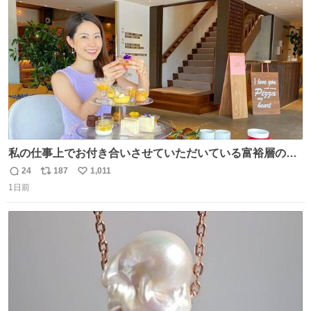
ト
数
数
私の仕事上でお付き合いさせていただいている富裕層の社
長さん達は、こんな事しない。 こんな自慢は一切しない
24
187
1,011
返
リ
い
し、なんなら表に出てこない。 自分に自信がない半端モン
1日前
信
ポ
い
はブランドで自分を飾りキラキラ自慢をする。 #折田楓
数
ス
ね
#merchu
ト
数
数