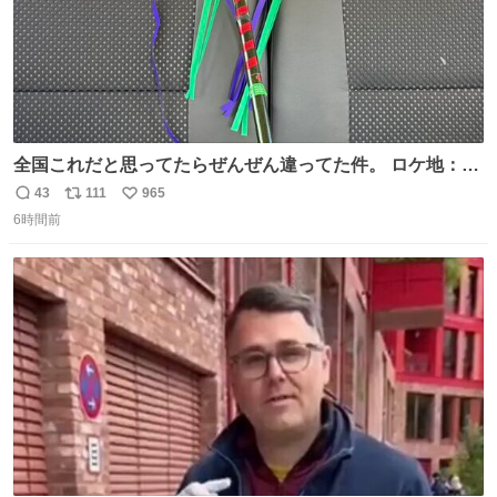
全国これだと思ってたらぜんぜん違ってた件。 ロケ地：広
島
43
111
965
返
リ
い
6時間前
信
ポ
い
数
ス
ね
ト
数
数