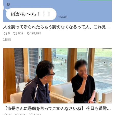
人を誘って断られたらもう誘えなくなるって人、これ見て
元気出してほしい
6
652
28,828
返
リ
い
1日前
信
ポ
い
数
ス
ね
ト
数
数
【市長さんに愚痴を言ってごめんなさいね】 今日も避難所
を回り、皆さんのお話を伺いました。 少し辛そうな表情を