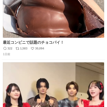
最近コンビニで話題のチョコパイ！
322
1,583
30,094
返
リ
い
1日前
信
ポ
い
数
ス
ね
ト
数
数