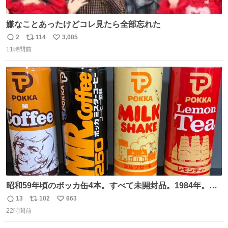
嫌なことあったけどコレ見たら全部忘れた
2
114
3,085
返
リ
い
11時間前
信
ポ
い
数
ス
ね
ト
数
数
昭和59年頃のポッカ缶4本。すべて未開封品。1984年。P
マーク。昭和レトロ！
13
102
663
返
リ
い
22時間前
信
ポ
い
数
ス
ね