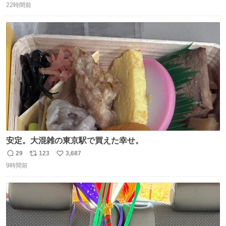
っこりしていただいたので撮影したものの、全然誰だか知
22時間前
信
ポ
い
りませんでした。 マリサポらしいのでこれからは名前覚え
数
ス
ね
ます！！
ト
数
数
安定。大混雑の東京駅で買えた幸せ。
29
123
3,687
返
リ
い
9時間前
信
ポ
い
数
ス
ね
ト
数
数