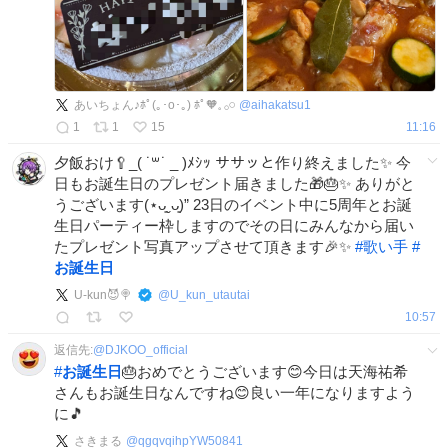
あいちょん♪︎ﾎﾟ(｡･о･｡) ﾎﾟ🧡𓈒 𓂂𓏸
@
aihakatsu1
1
1
15
11:16
夕飯おけ🥄_( ˙꒳​˙ _ )ﾒｼｯ ササッと作り終えました✨️ 今
日もお誕生日のプレゼント届きました🎁🎂✨️ ありがと
うございます(⋆ᴗ͈ˬᴗ͈)” 23日のイベント中に5周年とお誕
生日パーティー枠しますのでその日にみんなから届い
たプレゼント写真アップさせて頂きます🎉✨️
#
歌い手
#
お誕生日
U-kun😈🍭
@
U_kun_utautai
10:57
返信先:
@
DJKOO_official
#
お誕生日
🎂おめでとうございます😊今日は天海祐希
さんもお誕生日なんですね😊良い一年になりますよう
に🎵
さきまる
@
qgqvqihpYW50841