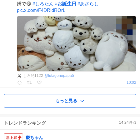
嬌で😅
#
しろたん
#
お誕生日
#
あざらし
pic.x.com/F4DRIdROrL
しろ兄1122
@
futagonopapa5
10:02
もっと見る
トレンドランキング
14:24
時点
慶ちゃん