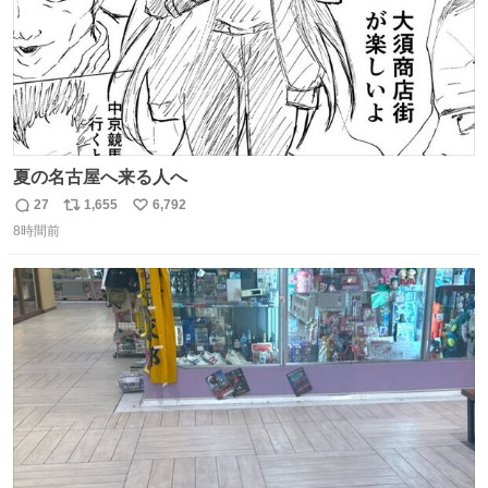
夏の名古屋へ来る人へ
27
1,655
6,792
返
リ
い
8時間前
信
ポ
い
数
ス
ね
ト
数
数