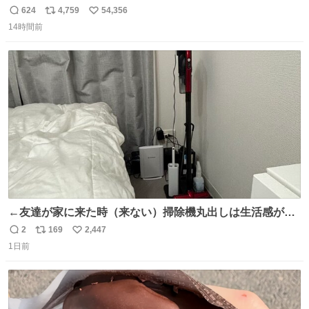
のベンチプレス持ち上げる姿披露
624
4,759
54,356
返
リ
い
news.livedoor.com/article/detail… 元々自重のみだった
14時間前
信
ポ
い
が、更に筋肉を大きくするためジム通いを開始。筋肉増量
数
ス
ね
のためおにぎり10個、ゼリー飲料3～4本、パスタと毎日4
ト
数
数
千kcalオーバーの食事を摂取し、増量したという。
←友達が家に来た時（来ない）掃除機丸出しは生活感が出
てかっこ悪いなぁ →せや
2
169
2,447
返
リ
い
1日前
信
ポ
い
数
ス
ね
ト
数
数