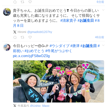
6分前
貴子ちゃん、お誕生日おめでとう❣️ 今日からの新しい
歳も充実した歳になりますように。 そして怪我なくサ
ッカーを楽しめますように。
#
清家貴子
#
お誕生日
#
８
月８日
Hiromi
@
gmadlobt1207hy
47分前
今日もハッピー🎂🥳🎉
#
ウシダイブ
#
唐津
#
お誕生日
#
前祝い
#
おめでとう
#
牛尾がつぶやく
pic.x.com/yjFS8wOZ0g
牛尾真代
@
Ushio_Mayo