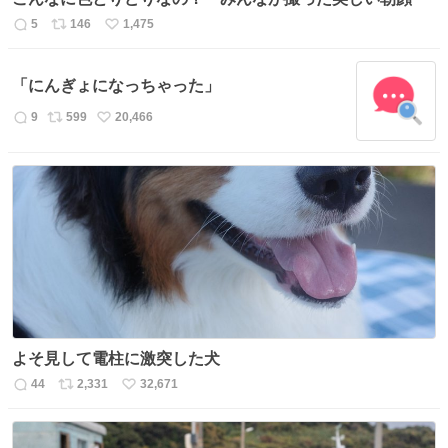
5
146
1,475
返
リ
い
信
ポ
い
数
ス
ね
「にんぎょになっちゃった」
ト
数
数
9
599
20,466
返
リ
い
信
ポ
い
数
ス
ね
ト
数
数
よそ見して電柱に激突した犬
44
2,331
32,671
返
リ
い
信
ポ
い
数
ス
ね