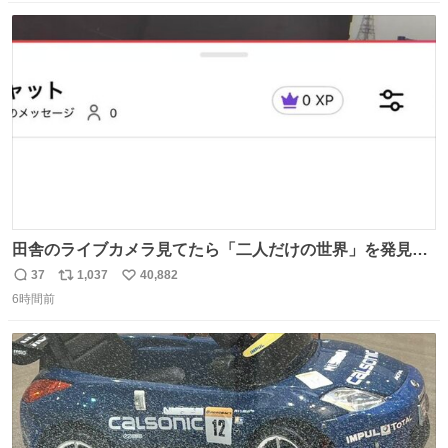
数
ス
ね
ト
数
数
田舎のライブカメラ見てたら「二人だけの世界」を発見し
た
37
1,037
40,882
返
リ
い
6時間前
信
ポ
い
数
ス
ね
ト
数
数