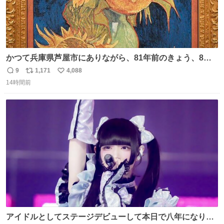
かつて兵庫県芦屋市にありながら、81年前のきょう、8月6
日の阪神大空襲の折に残念ながら焼失した、 #ゴッホ の幻
9
1,171
4,088
返
リ
い
の「 #ヒマワリ 」。 当館は、東京都にある武者小路実篤記
14時間前
信
ポ
い
念館にご協力いただき、当時発行されたカラー印刷画集よ
数
ス
ね
り陶板で原寸大に再現し、2014年より展示しています。 #
ト
数
数
大塚国際美術館
アイドルとしてステージデビューして本日で八年になりま