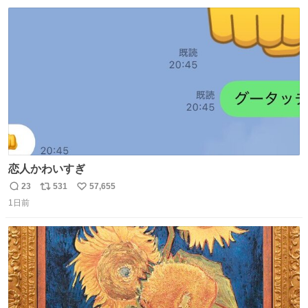
数
ス
ね
ト
数
数
恋人かわいすぎ
23
531
57,655
返
リ
い
1日前
信
ポ
い
数
ス
ね
ト
数
数