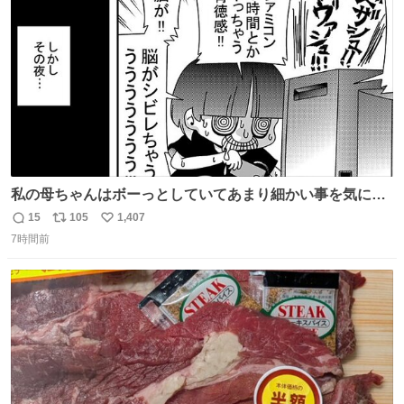
数
私の母ちゃんはボーっとしていてあまり細かい事を気にし
ません。優秀な人の多い現代の価値観から見ると、あまり
15
105
1,407
返
リ
い
優秀な母親ではないかもしれません。でも、だからこそ、
7時間前
信
ポ
い
私はそういう母親が大好きです。今も昔もすごくリラック
数
ス
ね
スします。「優秀」と「良い」は別なんですよね。 1/2
ト
数
数