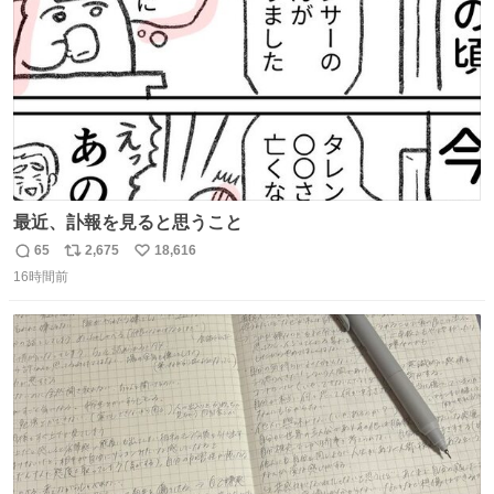
数
最近、訃報を見ると思うこと
65
2,675
18,616
返
リ
い
16時間前
信
ポ
い
数
ス
ね
ト
数
数