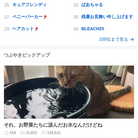
キュアフレンディ
ばあちゃる
ペニーパーカー
残暑お見舞い申し上げます
ヘアカット
BLEACH25
100位まで見る
つぶやきピックアップ
それ、お野菜たちに汲んだお水なんだけどね
418
11,021
142,611
返
リ
い