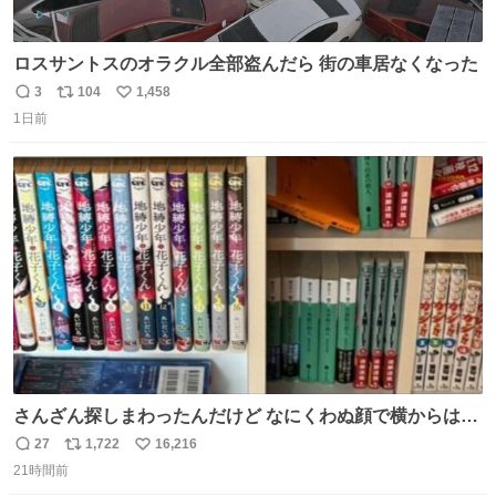
ロスサントスのオラクル全部盗んだら 街の車居なくなった
3
104
1,458
返
リ
い
1日前
信
ポ
い
数
ス
ね
ト
数
数
さんざん探しまわったんだけど なにくわぬ顔で横からはえ
てた
27
1,722
16,216
返
リ
い
21時間前
信
ポ
い