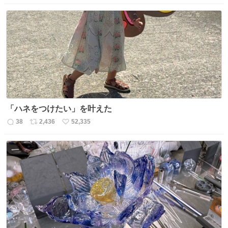
信
ポ
い
数
ス
ね
ト
数
数
「ハネをつけたい」を叶えた
38
2,436
52,335
返
リ
い
信
ポ
い
数
ス
ね
ト
数
数