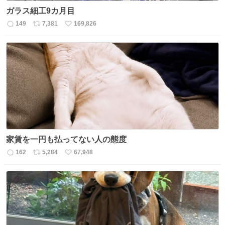
ガラス細工9カ月目
149
7,381
169,826
返
リ
い
信
ポ
い
数
ス
ね
ト
数
数
家賃を一円も払ってない人の態度
162
5,284
67,948
返
リ
い
信
ポ
い
数
ス
ね
ト
数
数