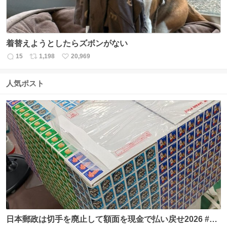
着替えようとしたらズボンがない
15
1,198
20,969
返
リ
い
信
ポ
い
数
ス
ね
人気ポスト
ト
数
数
日本郵政は切手を廃止して額面を現金で払い戻せ2026 #日