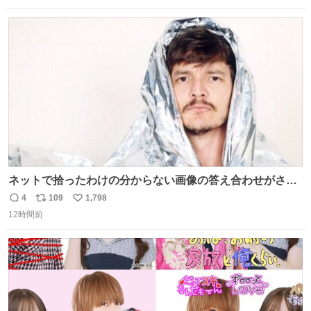
数
ス
ね
ト
数
数
ネットで拾ったわけの分からない画像の答え合わせがされ
ていくw
4
109
1,798
返
リ
い
12時間前
信
ポ
い
数
ス
ね
ト
数
数