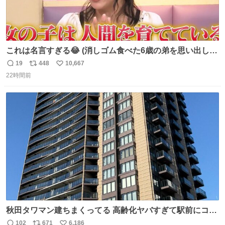
これは名言すぎる😂 (消しゴム食べた6歳の弟を思い出しな
がら)
19
448
10,667
返
リ
い
22時間前
信
ポ
い
数
ス
ね
ト
数
数
秋田タワマン建ちまくってる 高齢化ヤバすぎて駅前にコン
パクトシティつくって高齢者を住ませる考えらしい 病院も
102
671
6,186