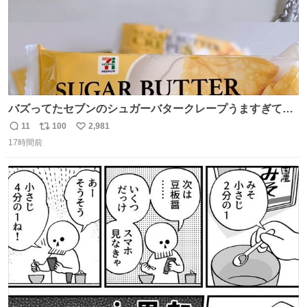
バズってたセブンのシュガーバタークレープうますぎて
7NOWで買い溜め🛒💭
11
100
2,981
返
リ
い
17時間前
信
ポ
い
数
ス
ね
ト
数
数