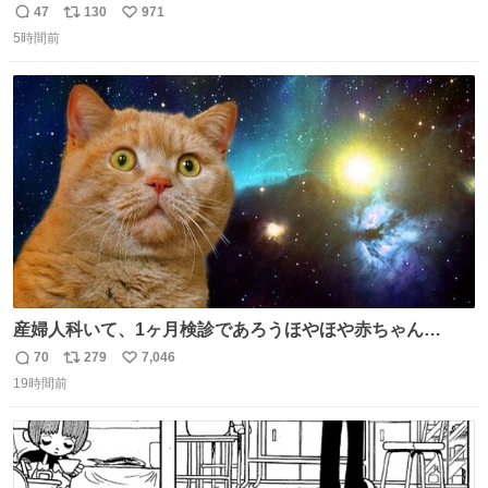
した。これからもここに居続けられますように❤︎
47
130
971
返
リ
い
5時間前
信
ポ
い
数
ス
ね
ト
数
数
産婦人科いて、1ヶ月検診であろうほやほや赤ちゃん👩‍🍼
と推定2,3歳の女の子👧🏻をワンオペで連れてるママがいる
70
279
7,046
返
リ
い
のだけども 女の子ずっとママの側から離れない…⁉️ 手を繋
19時間前
信
ポ
い
がなくてもうろちょろしないしママが歩いたらピクミンみ
数
ス
ね
たいにﾄﾃﾄﾃついてってるし逃走しないし脱走しないし逃げ
ト
数
数
ないし走ら文字数