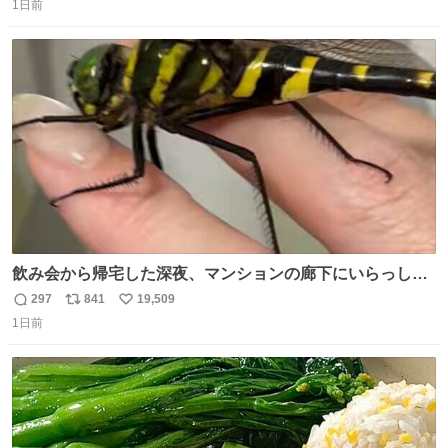
1日前
信
ポ
い
数
ス
ね
ト
数
数
飲み会から帰宅した深夜、マンションの廊下にいらっしゃ
ったオニヤンマ様 まさかこんな都会でお会いできるなんて
297
841
19,509
返
リ
い
思っておらず大興奮しております かっこよすぎる 指を差し
1日前
信
ポ
い
伸べると乗ってきてくれたのでひとまず一緒に帰宅しまし
数
ス
ね
たが、飛ばないということは弱っていらっしゃるのでしょ
ト
数
数
うか…素敵すぎる