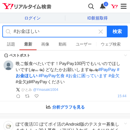
i
ログイン
ID新規取得
検索
キ
ー
話題
最新
画像
動画
ユーザー
ウェブ検索
ワ
ベストポスト
ー
ド
晩ご飯食べたいです！PayPay100円でもいいのでほし
を
いです(𓈒ʚ̴̶̷̷̥ ⩊ ɞ̴̶̷𓈒) どなたかお願いしますɞ̴̶̷̥⩊ɞ̴̶̷̥
#
PayPay
#
消
お金ほしい
#
PayPay乞食
#
お金に困っています
#
金欠
す
#金欠jd#PayPayください
ひとみ
@
Ymasaki1004
15:44
分析グラフを見る
ぽて復活❤️‍🔥 ぽてポイ活のAndroid版のテスター募集し