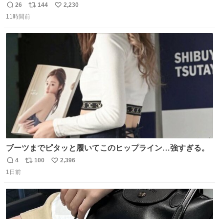
本郵政 @JapanPostHD_PR
26
144
2,230
返
リ
い
11時間前
信
ポ
い
数
ス
ね
ト
数
数
ブーツまでピタッと履いてこのヒップライン…強すぎる。
4
100
2,396
返
リ
い
1日前
信
ポ
い
数
ス
ね
ト
数
数