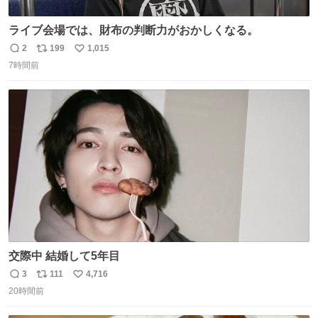
ライブ会場では、財布の判断力がおかしくなる。
2
199
1,015
返
リ
い
7時間前
信
ポ
い
数
ス
ね
ト
数
数
交際中 結婚して5年目
3
111
4,716
返
リ
い
20時間前
信
ポ
い
数
ス
ね