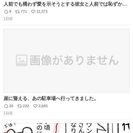
人前でも構わず愛を示そうとする彼女と人前では恥ずかし
いけど彼女を死ぬほど愛している彼氏 同士いませんか✋️
9
771
11,373
返
リ
い
1日前
信
ポ
い
数
ス
ね
ト
数
数
崖に聳える、あの駐車場へ行ってきました。
26
222
2,685
返
リ
い
1日前
信
ポ
い
数
ス
ね
ト
数