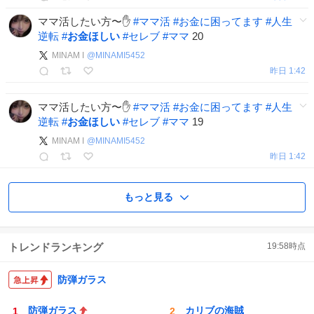
ママ活したい方〜✋
#
ママ活
#
お金に困ってます
#
人生
逆転
#
お金ほしい
#
セレブ
#
ママ
20
MINAM I
@
MINAMI5452
昨日 1:42
ママ活したい方〜✋
#
ママ活
#
お金に困ってます
#
人生
逆転
#
お金ほしい
#
セレブ
#
ママ
19
MINAM I
@
MINAMI5452
昨日 1:42
もっと見る
トレンドランキング
19:58
時点
防弾ガラス
防弾ガラス
カリブの海賊