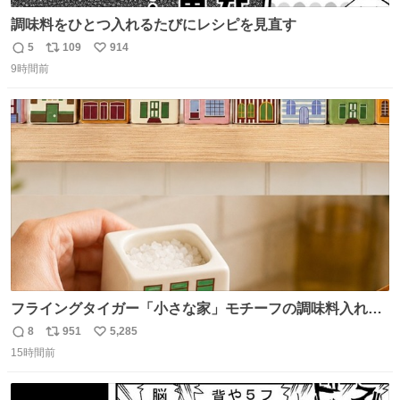
調味料をひとつ入れるたびにレシピを見直す
5
109
914
返
リ
い
9時間前
信
ポ
い
数
ス
ね
ト
数
数
フライングタイガー「小さな家」モチーフの調味料入れ、
並べれば“デンマークの街並み”に ピンク・グリーン・テラ
8
951
5,285
返
リ
い
コッタの全9種 - fashion-press.net/news/149552
15時間前
信
ポ
い
数
ス
ね
ト
数