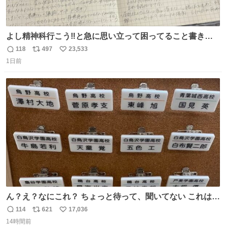
よし精神科行こう‼️と急に思い立って困ってること書き出
してたらペン止まらなくなってすごい勢いで埋まってワロ
118
497
23,533
返
リ
い
タ
1日前
信
ポ
い
数
ス
ね
ト
数
数
ん？え？なにこれ？ ちょっと待って、聞いてない これは販
売されているのもですか？
114
621
17,036
返
リ
い
14時間前
信
ポ
い