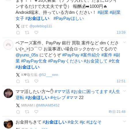
ます！！ 🔸20人募集 （アプリ入れて、たまにログイ
ンするだけで大丈夫です👌） 報酬💰➡️1000円🔥
Android端末、持っている方dmください！
#
副業
#
副業
女子
#
お金ほしい
#
PayPayほしい
ぽて
@
poteblog111
13:39
ペアーズ案件、PayPay 銀行 買取 案件など dmくださ
い(>_>)⊃⌒♡ お返事遅い場合ロックかかってるので
@yuno_05s
にてどうぞ
#
PayPay
#
案件紹介
#
案件
#
副
業
#
PayPay乞食
#
PayPayください
#
お金貸して
#
乞食
#
お金ほしい
K🧡取引垢
@
52___nnn
12:51
ママ活したい方〜✋
#
ママ活
#
お金に困ってます
#
人生
逆転
#
お金ほしい
#
セレブ
#
ママ
22
MINAM I
@
MINAMI5452
昨日 21:48
お金持ちきて
#
お金ほしい
#
金欠
#
jc
#
はなそ