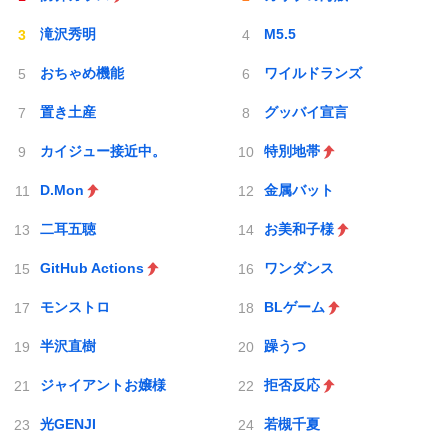
滝沢秀明
M5.5
おちゃめ機能
ワイルドランズ
置き土産
グッバイ宣言
カイジュー接近中。
特別地帯
D.Mon
金属バット
二耳五聴
お美和子様
GitHub Actions
ワンダンス
モンストロ
BLゲーム
半沢直樹
躁うつ
ジャイアントお嬢様
拒否反応
光GENJI
若槻千夏