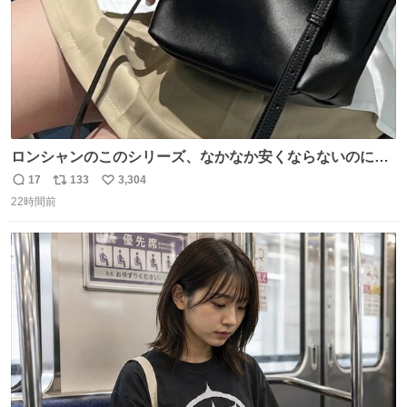
ロンシャンのこのシリーズ、なかなか安くならないのにセ
ール価格になってる🖤✨レザーなのが反則級にかわいい。
17
133
3,304
返
リ
い
持ってるだけでコーデが格上げされる。
22時間前
信
ポ
い
数
ス
ね
ト
数
数