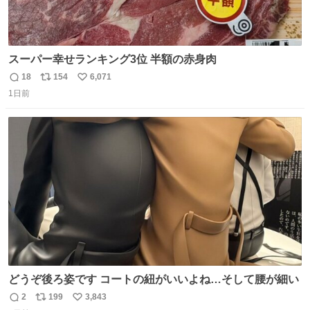
スーパー幸せランキング3位 半額の赤身肉
18
154
6,071
返
リ
い
1日前
信
ポ
い
数
ス
ね
ト
数
数
どうぞ後ろ姿です コートの紐がいいよね…そして腰が細い
2
199
3,843
返
リ
い