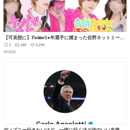
【可哀想に】𝑻𝒘𝒊𝒕𝒕𝒆𝒓1●年選手に捕まった佐野ネットミーム
勇斗さんのコラボプリ
2
188
5,294
返
リ
い
8時間前
信
ポ
い
数
ス
ね
ト
数
数
ディズニー行きたいけど、一緒に行くほど仲のいい友達が