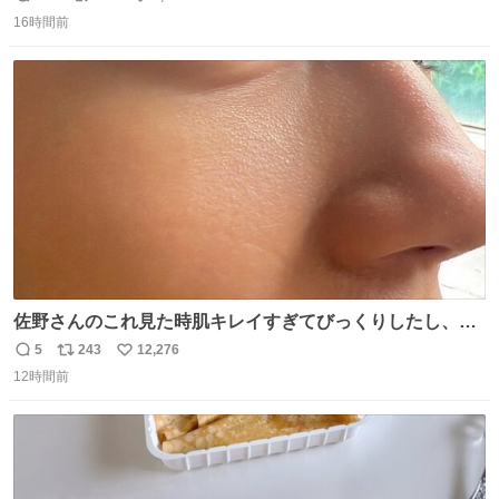
返
リ
い
全部駅前にある
16時間前
信
ポ
い
数
ス
ね
ト
数
数
佐野さんのこれ見た時肌キレイすぎてびっくりしたし、や
はりアイドルって体型･肌管理すごすぎる
5
243
12,276
返
リ
い
12時間前
信
ポ
い
数
ス
ね
ト
数
数