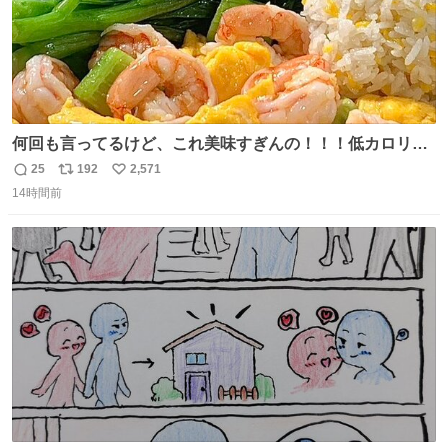
何回も言ってるけど、これ美味すぎんの！！！低カロリー
で満足感エグいから一生食べてる😭
25
192
2,571
返
リ
い
14時間前
信
ポ
い
数
ス
ね
ト
数
数