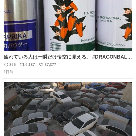
疲れている人は一瞬だけ悟空に見える。 #DRAGONBALL
#ドラゴンボール
355
6,187
37,377
返
リ
い
1日前
信
ポ
い
数
ス
ね
ト
数
数