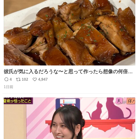
ト
数
数
彼氏が気に入るだろうな〜と思って作ったら想像の何倍も
美味しい美味しい言ってくれて嬉しい
4
102
4,947
返
リ
い
1日前
信
ポ
い
数
ス
ね
ト
数
数