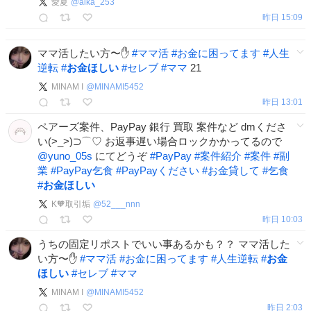
愛夏
@
aika_253
昨日 15:09
ママ活したい方〜✋
#
ママ活
#
お金に困ってます
#
人生
逆転
#
お金ほしい
#
セレブ
#
ママ
21
MINAM I
@
MINAMI5452
昨日 13:01
ペアーズ案件、PayPay 銀行 買取 案件など dmくださ
い(>_>)⊃⌒♡ お返事遅い場合ロックかかってるので
@yuno_05s
にてどうぞ
#
PayPay
#
案件紹介
#
案件
#
副
業
#
PayPay乞食
#
PayPayください
#
お金貸して
#
乞食
#
お金ほしい
K🧡取引垢
@
52___nnn
昨日 10:03
うちの固定リポストでいい事あるかも？？ ママ活した
い方〜✋
#
ママ活
#
お金に困ってます
#
人生逆転
#
お金
ほしい
#
セレブ
#
ママ
MINAM I
@
MINAMI5452
昨日 2:03