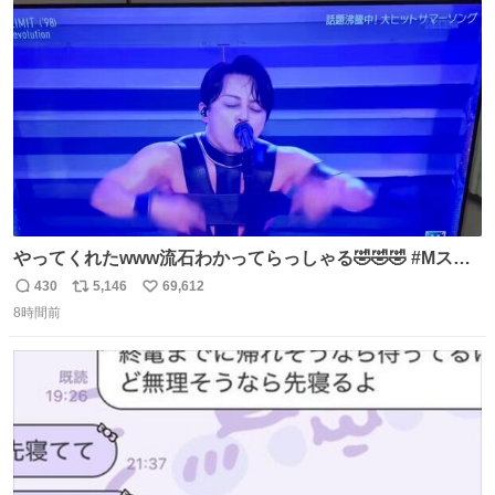
ト
数
数
やってくれたwww流石わかってらっしゃる🤣🤣🤣 #Mステ
#西川貴教
430
5,146
69,612
返
リ
い
8時間前
信
ポ
い
数
ス
ね
ト
数
数