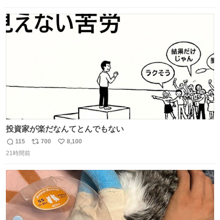
信
ポ
い
数
ス
ね
ト
数
数
投資家が楽だなんてとんでもない
115
700
8,100
返
リ
い
21時間前
信
ポ
い
数
ス
ね
ト
数
数