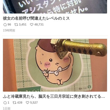
彼女の名前呼び間違えたレベルのミス
96
3,451
48,731
返
リ
い
15時間前
信
ポ
い
数
ス
ね
ト
数
数
ふと冷蔵庫見たら、脳天を三日月宗近に突き刺されてるく
りまんじゅうパイセンが
1
439
5,527
返
リ
い
1日前