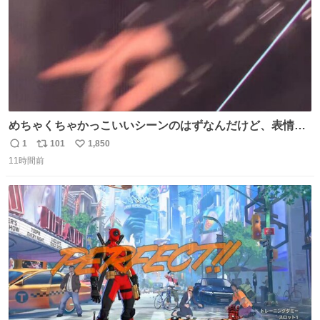
めちゃくちゃかっこいいシーンのはずなんだけど、表情が
猫の威嚇みたいに見える。あと首の血管浮き出てるのガチ
1
101
1,850
返
リ
い
で神。
11時間前
信
ポ
い
数
ス
ね
ト
数
数