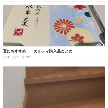
信
ポ
い
数
ス
ね
ト
数
数
夏におすすめ！ カルディ購入品まとめ
4
6
208
返
リ
い
信
ポ
い
数
ス
ね
ト
数
数