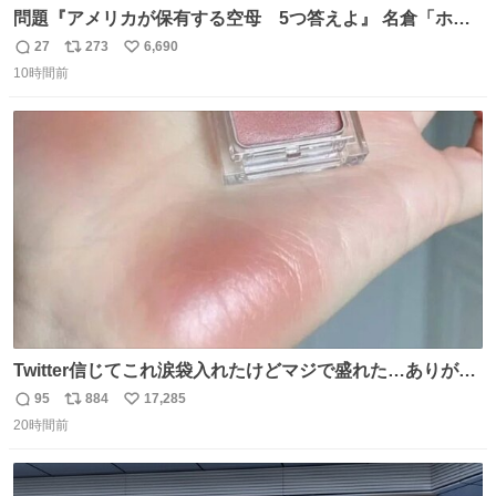
問題『アメリカが保有する空母 5つ答えよ』 名倉「ホン
マごめん、日本」
27
273
6,690
返
リ
い
10時間前
信
ポ
い
数
ス
ね
ト
数
数
Twitter信じてこれ涙袋入れたけどマジで盛れた…ありがと
う…
95
884
17,285
返
リ
い
20時間前
信
ポ
い
数
ス
ね
ト
数