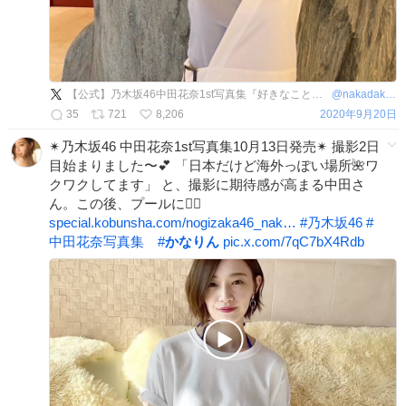
【公式】乃木坂46中田花奈1st写真集『好きなことだけをしていたい』10月13日発売
@
nakadakana_1st
35
721
8,206
2020年9月20日
✴︎乃木坂46 中田花奈1st写真集10月13日発売✴︎ 撮影2日
目始まりました〜💕 「日本だけど海外っぽい場所🌺ワ
クワクしてます」 と、撮影に期待感が高まる中田さ
ん。この後、プールに🏊‍♀️
special.kobunsha.com/nogizaka46_nak…
#
乃木坂46
#
中田花奈写真集
#
かなりん
pic.x.com/7qC7bX4Rdb