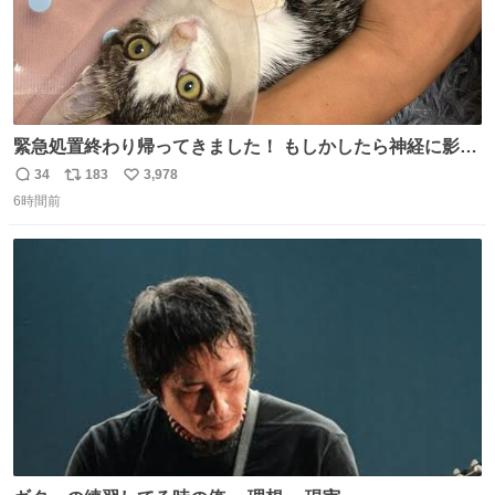
緊急処置終わり帰ってきました！ もしかしたら神経に影響
も出ているのかもと、、その影響で出にくいのもあるかも
34
183
3,978
返
リ
い
との事 内臓エコーもしてみると少し動きが弱いのかもなぁ
6時間前
信
ポ
い
と先生が言っておりました。 明日また病院です！ 帰ってき
数
ス
ね
て弟にぐるぐる言いながら甘えん坊してました☺️
ト
数
数