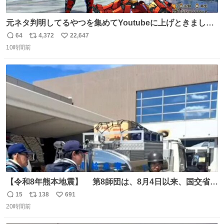
元ネタ判明してるやつを集めてYoutubeに上げときまし
た。youtube.com/watch?v=rCsM9A… #MarvelTokon #
64
4,372
22,647
返
リ
い
マーベル闘魂
10時間前
信
ポ
い
数
ス
ね
ト
数
数
【令和8年熊本地震】 第8師団は、8月4日以来、国交省と
連携して、被災者に寄り添った支援を継続しています。 #
15
138
691
返
リ
い
災害派遣 #命を守る #給水
20時間前
信
ポ
い
数
ス
ね