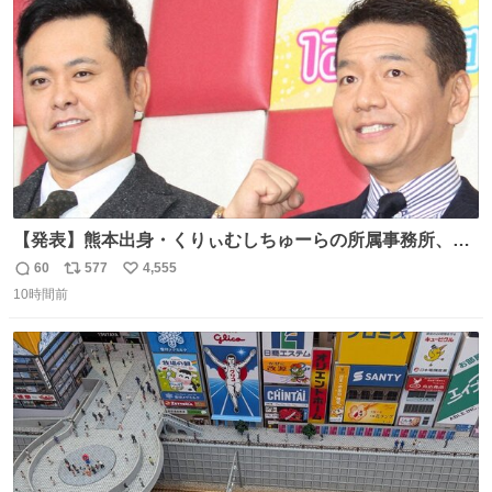
数
めてもろて とか言う
【発表】熊本出身・くりぃむしちゅーらの所属事務所、被
災地に義援金寄付 news.livedoor.com/article/detail… くり
60
577
4,555
返
リ
い
ぃむしちゅーやマツコ、有働由美子らが所属する芸能事務
10時間前
信
ポ
い
所「チャッターボックス」が7日、公式サイトを更新。熊
数
ス
ね
本地震の被災地支援のため義援金を寄付したことを公表し
ト
数
数
た。