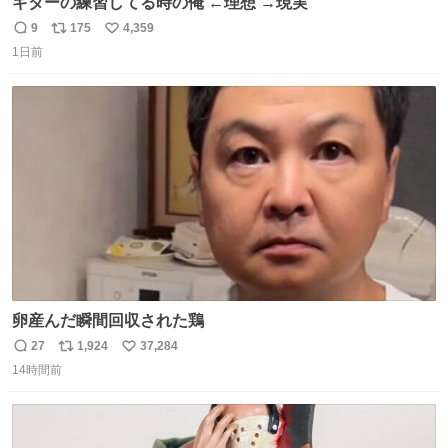
ギターの練習してる時の俺 ←理想 →現実
9
175
4,359
返
リ
い
1日前
信
ポ
い
数
ス
ね
ト
数
数
卵産んだ瞬間回収された鶏
27
1,924
37,284
返
リ
い
14時間前
信
ポ
い
数
ス
ね
ト
数
数