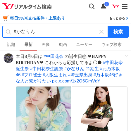
i
毎日5%※支払条件・上限あり
もっとみる
検索
キ
ー
話題
最新
画像
動画
ユーザー
ウェブ検索
ワ
本日8月6日は
#
中田花奈
の誕生日🎂 ❤︎𝐇𝐀𝐏𝐏𝐘
ー
𝐁𝐈𝐑𝐓𝐇𝐃𝐀𝐘❤︎ これからも応援してるよ⚪️⚫
#
中田花奈
ド
誕生祭
#
中田花奈生誕祭
#
かなりん
#
1期生
#
元乃木坂
を
46
#
プロ雀士
#
大阪生まれ
#
埼玉県出身
#
乃木坂46好き
消
な人と繋がりたい
pic.x.com/1x2O6GmVgY
す