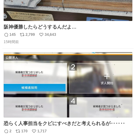
阪神優勝したらどうするんだよ…
145
2,799
34,643
返
リ
い
15時間前
信
ポ
い
数
ス
ね
ト
数
数
恐らく人事担当をクビにすべきだと考えられるが‥‥‥
2
170
1,717
返
リ
い