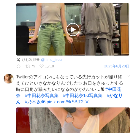
ひむ次郎🐸
@
himu_jirou
79
1,710
2025年6月20日
Twitterのアイコンにもなっている先行カットが撮り終
えてひといきなかなりんでした✨ お口をきゅっとする
時に口角が猫みたいになるのがかわいい…🐈
#
中田花
奈
#
中田花奈写真集
#
中田花奈1st写真集
#
かなり
ん
#
乃木坂46
pic.x.com/5kSBjT2LVl