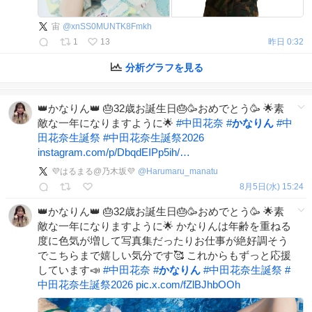
宙
@
xnSS0MUNTK8Fmkh
1
13
昨日 0:32
分析グラフを見る
👑かなりん👑 🎂32歳お誕生日🎂🥳おめでとう🥳 🌟素
敵な一年になりますように🌟
#
中田花奈
#
かなりん
#
中
田花奈生誕祭
#
中田花奈生誕祭2026
instagram.com/p/DbqdEIPp5ih/…
💜はるまる@乃木坂💜
@
Harumaru_manatu
8月5日(水) 15:24
👑かなりん👑 🎂32歳お誕生日🎂🥳おめでとう🥳 🌟素
敵な一年になりますように🌟 かなりんは年齢を重ねる
度に色気が増して写真集だったりお仕事が絶好調そう
でこちらまで嬉しい気分です🥰 これからもずっと応援
しています📣
#
中田花奈
#
かなりん
#
中田花奈生誕祭
#
中田花奈生誕祭2026
pic.x.com/fZlBJhbOOh