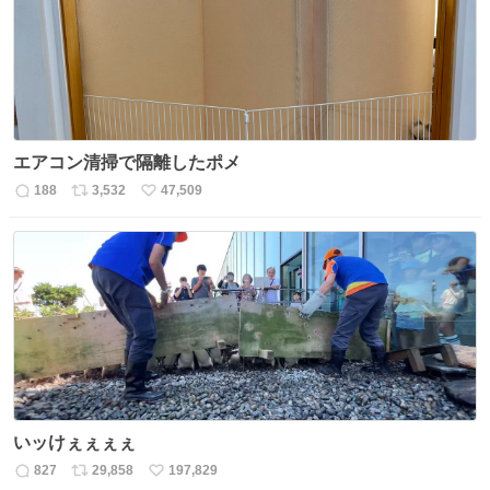
エアコン清掃で隔離したポメ
188
3,532
47,509
返
リ
い
信
ポ
い
数
ス
ね
ト
数
数
いッけぇぇぇぇ
827
29,858
197,829
返
リ
い