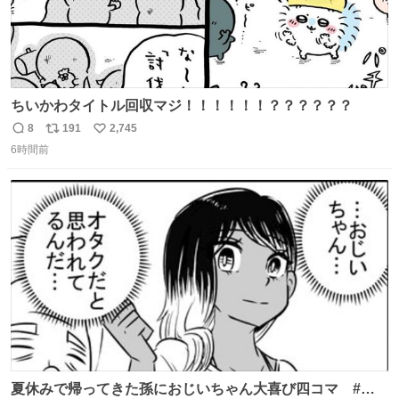
ちいかわタイトル回収マジ！！！！！！？？？？？？
8
191
2,745
返
リ
い
6時間前
信
ポ
い
数
ス
ね
ト
数
数
夏休みで帰ってきた孫におじいちゃん大喜び四コマ #四