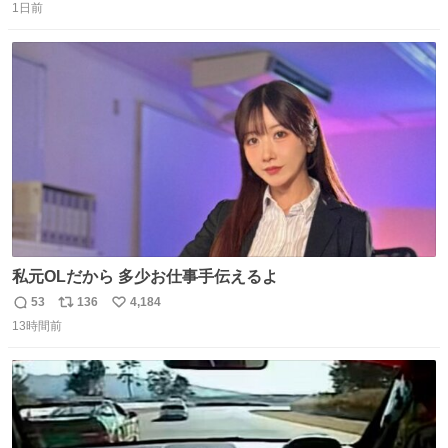
1日前
信
ポ
い
数
ス
ね
ト
数
数
私元OLだから 多少お仕事手伝えるよ
53
136
4,184
返
リ
い
13時間前
信
ポ
い
数
ス
ね
ト
数
数