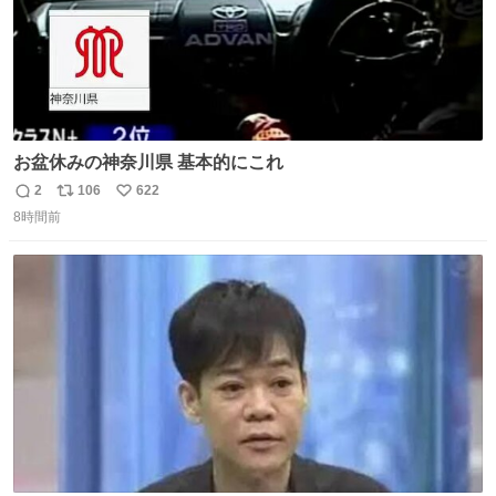
お盆休みの神奈川県 基本的にこれ
2
106
622
返
リ
い
8時間前
信
ポ
い
数
ス
ね
ト
数
数