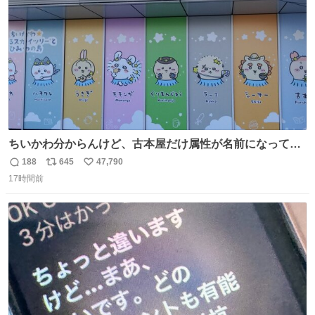
数
ちいかわ分からんけど、古本屋だけ属性が名前になってる
のはどういうこと？
188
645
47,790
返
リ
い
17時間前
信
ポ
い
数
ス
ね
ト
数
数