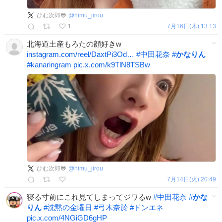
ひむ次郎🐸
@
himu_jirou
1
7月16日(木) 13:13
北海道土産もろたの顔好きw
instagram.com/reel/DaxtPi3Od…
#
中田花奈
#
かなりん
#
kanaringram
pic.x.com/k9TlN8TSBw
ひむ次郎🐸
@
himu_jirou
7月14日(火) 20:49
寝る寸前にこれ見てしまってジワるw
#
中田花奈
#
かな
りん
#
沈黙の金曜日
#
弓木奈於
#
ドンエネ
pic.x.com/4NGiGD6gHP