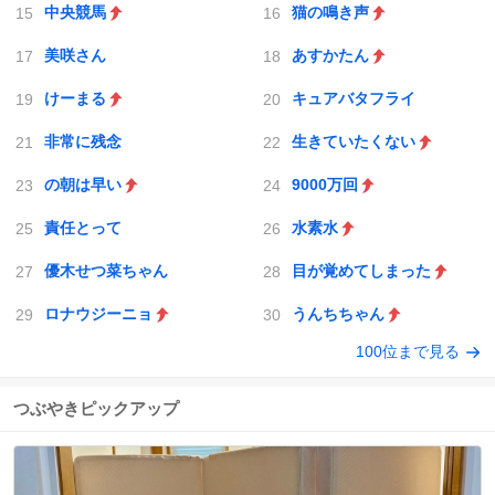
中央競馬
猫の鳴き声
美咲さん
あすかたん
けーまる
キュアバタフライ
非常に残念
生きていたくない
の朝は早い
9000万回
責任とって
水素水
優木せつ菜ちゃん
目が覚めてしまった
ロナウジーニョ
うんちちゃん
100位まで見る
つぶやきピックアップ