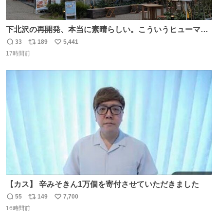
下北沢の再開発、本当に素晴らしい。こういうヒューマン
スケールの開発がいいんだよ。
33
189
5,441
返
リ
い
17時間前
信
ポ
い
数
ス
ね
ト
数
数
【カス】 辛みそきん1万個を寄付させていただきました
55
149
7,700
返
リ
い
16時間前
信
ポ
い