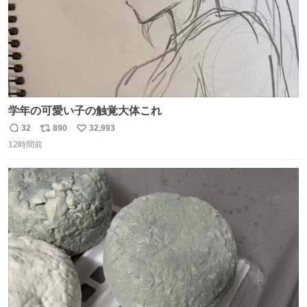
学年の可愛い子の触覚大体これ
32
890
32,993
返
リ
い
12時間前
信
ポ
い
数
ス
ね
ト
数
数