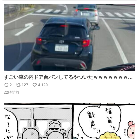
数
ス
ね
ト
数
数
すごい車の内ドア台パンしてるやついたｗｗｗｗｗｗｗｗ
ｗｗｗｗｗｗ
2
127
4,120
返
リ
い
22時間前
信
ポ
い
数
ス
ね
ト
数
数