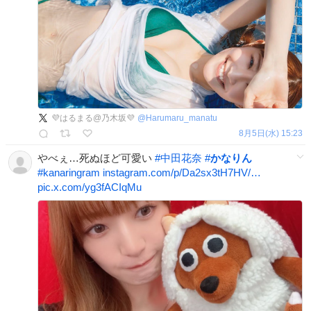
💜はるまる@乃木坂💜
@
Harumaru_manatu
8月5日(水) 15:23
やべぇ…死ぬほど可愛い
#
中田花奈
#
かなりん
#
kanaringram
instagram.com/p/Da2sx3tH7HV/…
pic.x.com/yg3fACIqMu