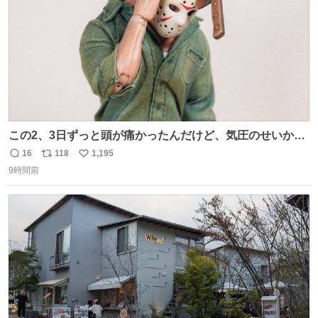
この2、3日ずっと頭が痛かったんだけど、気圧のせいかし
ら…
16
118
1,195
返
リ
い
9時間前
信
ポ
い
数
ス
ね
ト
数
数