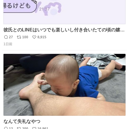
彼氏とのLINEはいつでも楽しいし付き合いたての頃の嬉し
かったLINEは無限にあるけど(同棲前は1日で各50通くらい
27
100
8,915
返
リ
い
送りあってたし)最近嬉しかったのはこれ
1日前
信
ポ
い
数
ス
ね
ト
数
数
なんて失礼なやつ
12
200
16,961