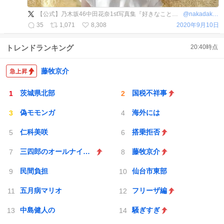
【公式】乃木坂46中田花奈1st写真集『好きなことだけをしていたい』10月13日発売
@
nakadakana_1st
35
1,071
8,308
2020年9月10日
トレンドランキング
20:40
時点
藤牧京介
茨城県北部
国税不祥事
偽モモンガ
海外には
仁科美咲
搭乗拒否
三四郎のオールナイトニッポン0
藤牧京介
民間負担
仙台市東部
五月病マリオ
フリーザ編
中島健人の
騒ぎすぎ