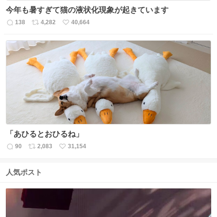
今年も暑すぎて猫の液状化現象が起きています
138
4,282
40,664
返
リ
い
信
ポ
い
数
ス
ね
ト
数
数
「あひるとおひるね」
90
2,083
31,154
返
リ
い
信
ポ
い
数
ス
ね
人気ポスト
ト
数
数