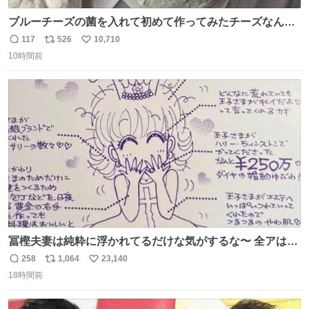
ブルーチーズの菌を入れて初めて作ってみたチーズなんだ
けど 本能でちょっとヤバいと思っちゃう見た目だな
117
526
10,710
返
リ
い
10時間前
信
ポ
い
数
ス
ね
ト
数
数
冨樫夫妻は純粋に浮かれてるだけな気がするな〜 全アはこ
こに自分の市場価値的なものを上乗せするので、 すっぴん
258
1,064
23,140
返
リ
い
＆寝起きのボサボサ頭でも「今日も可愛いね」が止まらな
18時間前
信
ポ
い
い。放っておくと永遠に髪撫でてきて作業進まない()
数
ス
ね
156cm40kg、年中日焼け止めとお友達の私より綺麗な手や
ト
数