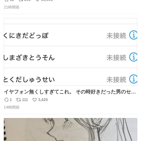
返
リ
い
21時間前
信
ポ
い
数
ス
ね
ト
数
数
イヤフォン無くしすぎてこれ。 その時好きだった男のセコ
ムの名前にしてる
1
111
3,420
返
リ
い
14時間前
信
ポ
い
数
ス
ね
ト
数
数