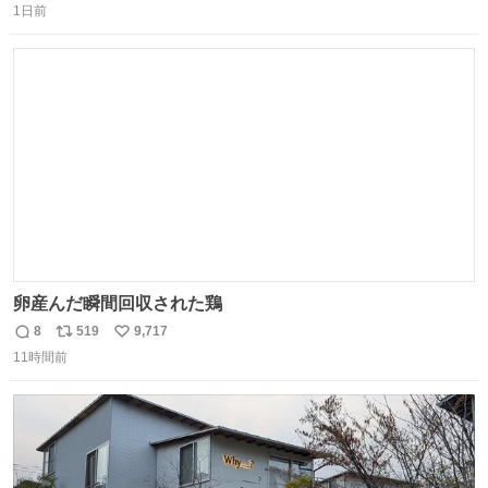
1日前
信
ポ
い
数
ス
ね
ト
数
数
卵産んだ瞬間回収された鶏
8
519
9,717
返
リ
い
11時間前
信
ポ
い
数
ス
ね
ト
数
数