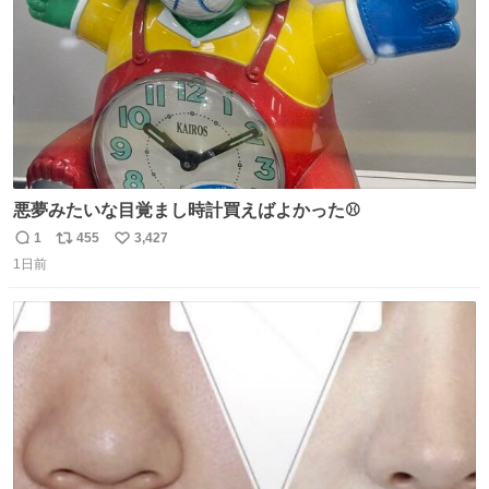
悪夢みたいな目覚まし時計買えばよかった⚾
1
455
3,427
返
リ
い
1日前
信
ポ
い
数
ス
ね
ト
数
数