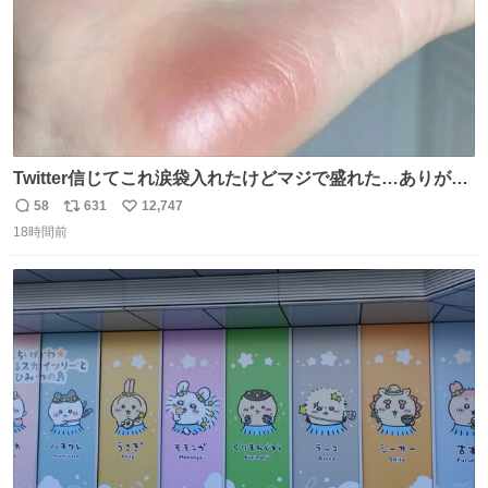
Twitter信じてこれ涙袋入れたけどマジで盛れた…ありがと
う…
58
631
12,747
返
リ
い
18時間前
信
ポ
い
数
ス
ね
ト
数
数