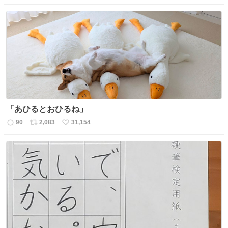
信
ポ
い
数
ス
ね
ト
数
数
「あひるとおひるね」
90
2,083
31,154
返
リ
い
信
ポ
い
数
ス
ね
ト
数
数