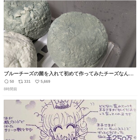
ト
数
数
ブルーチーズの菌を入れて初めて作ってみたチーズなんだ
けど 本能でちょっとヤバいと思っちゃう見た目だな
50
331
5,669
返
リ
い
8時間前
信
ポ
い
数
ス
ね
ト
数
数