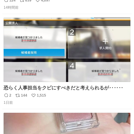
124
639
4,097
返
リ
い
に西鉄福岡（天神）駅および薬院駅で発生した駅構内放送
14時間前
信
ポ
い
事案について声明を公表した。「第三者によって駅構内放
数
ス
ね
送設備に外部から不正に音声が流された可能性も含めて確
ト
数
数
認を実施」と説明した。
恐らく人事担当をクビにすべきだと考えられるが‥‥‥
2
144
1,515
返
リ
い
1日前
信
ポ
い
数
ス
ね
ト
数
数