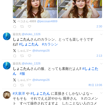
ペコさん-4869
@
pecosan4869
2:30
返信先:
@
shoko_1326
しょこたん
さんのカラシン、とっても楽しそうです
ね‼︎
#
しょこたん
#
カラシン
しゅんゴー
@
shunngo26
2:13
返信先:
@
shoko_1326
しょこたん
さんの服、とっても素敵だよん‼︎
#
しょこた
ん
#
服
しゅんゴー
@
shunngo26
昨日 13:06
#
大泉洋
や
#
しょこたん
に直接きくしかないよな～
そもそも それでええ訳やから 堀井さん Ｘのコメン
ト すべて操作されてますよ したことない人のコメ