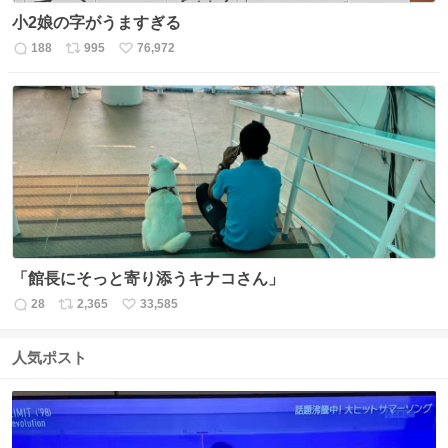
小2娘の字がうますぎる
188
995
76,972
返
リ
い
信
ポ
い
数
ス
ね
ト
数
数
「館長にそっと寄り添うキナコさん」
28
2,365
33,585
返
リ
い
信
ポ
い
数
ス
ね
人気ポスト
ト
数
数