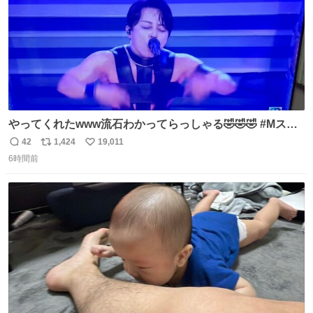
やってくれたwww流石わかってらっしゃる🤣🤣🤣 #Mステ
#西川貴教
42
1,424
19,011
返
リ
い
6時間前
信
ポ
い
数
ス
ね
ト
数
数