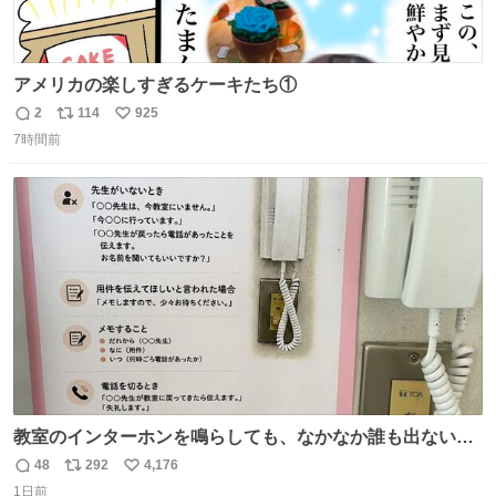
アメリカの楽しすぎるケーキたち①
2
114
925
返
リ
い
7時間前
信
ポ
い
数
ス
ね
ト
数
数
教室のインターホンを鳴らしても、なかなか誰も出ないこ
とがあります…。 もしかすると「電話の出方」に困ってい
48
292
4,176
返
リ
い
るのかもしれません。 そこで「何を話せばいいか」が見え
1日前