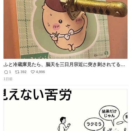
ト
数
数
ふと冷蔵庫見たら、脳天を三日月宗近に突き刺されてるく
りまんじゅうパイセンが
1
392
4,996
返
リ
い
1日前
信
ポ
い
数
ス
ね
ト
数
数