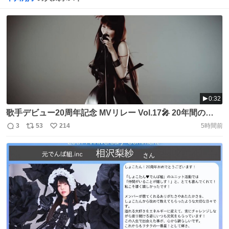
0:32
歌手デビュー20周年記念 MVリレー Vol.17🎤 20年間の
Music Videoをデビュー曲から順番にお届け✨️ 第17回 2013
3
53
214
5時間前
返
リ
い
年リリース16thシングル 🎬「続 混沌」 オンラインゲーム
信
ポ
い
「千年勇者～時渡りのトモシビト～」のイメージソング #
数
ス
ね
しょこたん20周年 #続混沌 #TwilightMagic
ト
数
数
https://t.co/ffjlUzNdMp