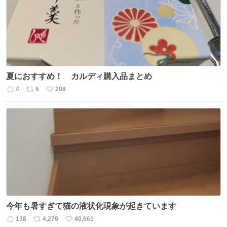
夏におすすめ！ カルディ購入品まとめ
4
6
208
返
リ
い
信
ポ
い
数
ス
ね
ト
数
数
今年も暑すぎて猫の液状化現象が起きています
138
4,279
40,661
返
リ
い