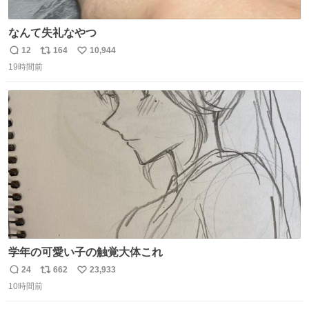
なんて失礼なやつ
12
164
10,944
返
リ
い
19時間前
信
ポ
い
数
ス
ね
ト
数
数
学年の可愛い子の触覚大体これ
24
662
23,933
返
リ
い
10時間前
信
ポ
い
数
ス
ね