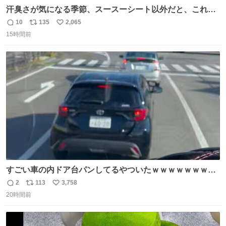
汗臭さが気になる季節、スースーシート以外だと、これが
とにかくスッキリする。2年くらい前に #生活は踊る で紹
10
135
2,065
返
リ
い
介したやつ。おじさんにもおばさんにもオススメだ。ドラ
15時間前
信
ポ
い
ストに売ってるぞ。ドライシャンプーって書いてあるけど
数
ス
ね
汗拭きシートみたいなもの。耳裏襟足首筋がんがん拭いて
ト
数
数
汗臭不安を解消。
すごい車の内ドア台パンしてるやついたｗｗｗｗｗｗｗｗ
ｗｗｗｗｗｗ
2
113
3,758
返
リ
い
20時間前
信
ポ
い
数
ス
ね
ト
数