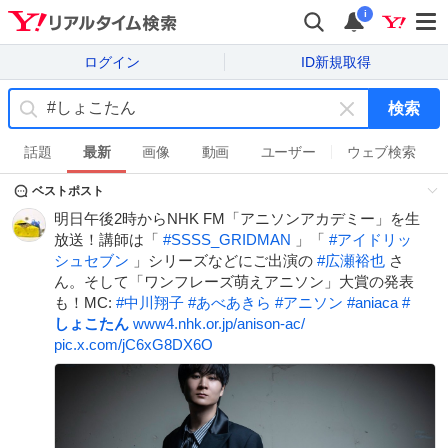
i
ログイン
ID新規取得
検索
キ
ー
話題
最新
画像
動画
ユーザー
ウェブ検索
ワ
ベストポスト
ー
ド
明日午後2時からNHK FM「アニソンアカデミー」を生
を
放送！講師は「
#
SSSS_GRIDMAN
」「
#
アイドリッ
消
シュセブン
」シリーズなどにご出演の
#
広瀬裕也
さ
す
ん。そして「ワンフレーズ萌えアニソン」大賞の発表
も！MC:
#
中川翔子
#
あべあきら
#
アニソン
#
aniaca
#
しょこたん
www4.nhk.or.jp/anison-ac/
pic.x.com/jC6xG8DX6O