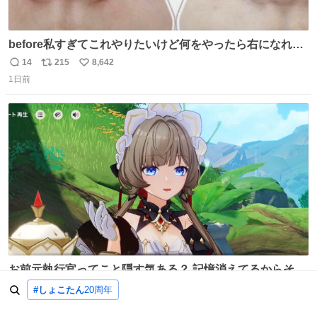
before私すぎてこれやりたいけど何をやったら右になれる
の
14
215
8,642
返
リ
い
1日前
信
ポ
い
数
ス
ね
ト
数
数
お前元執行官ってこと隠す気ある？ 記憶消えてるからそん
な考えに至らないだろうけどさ…
3
100
4,134
#しょこたん
20周年
返
リ
い
1日前
信
ポ
い