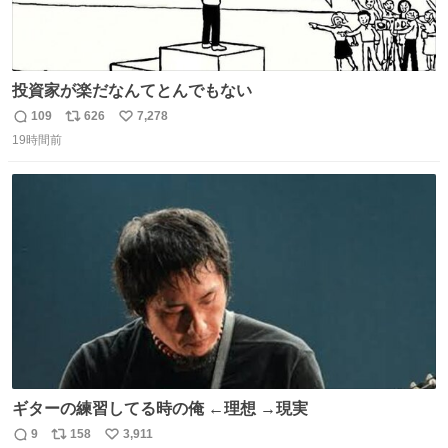
投資家が楽だなんてとんでもない
109
626
7,278
返
リ
い
19時間前
信
ポ
い
数
ス
ね
ト
数
数
ギターの練習してる時の俺 ←理想 →現実
9
158
3,911
返
リ
い