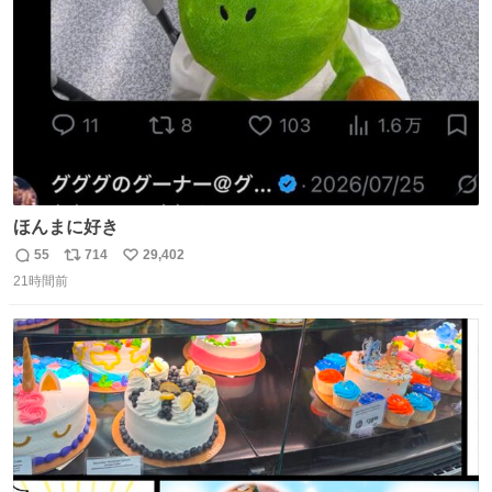
数
ほんまに好き
55
714
29,402
返
リ
い
21時間前
信
ポ
い
数
ス
ね
ト
数
数