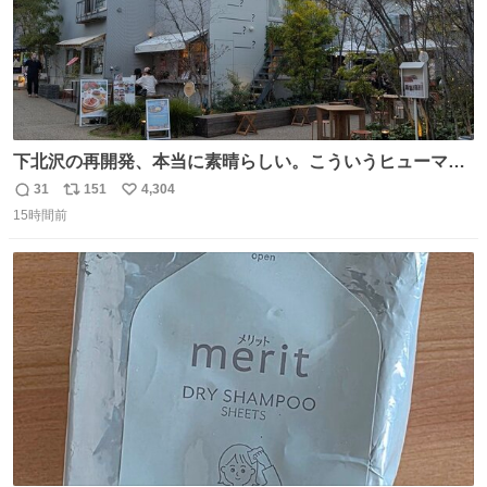
下北沢の再開発、本当に素晴らしい。こういうヒューマン
スケールの開発がいいんだよ。
31
151
4,304
返
リ
い
15時間前
信
ポ
い
数
ス
ね
ト
数
数