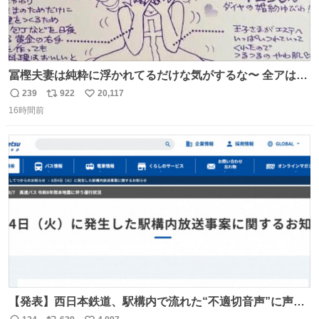
冨樫夫妻は純粋に浮かれてるだけな気がするな〜 全アはこ
こに自分の市場価値的なものを上乗せするので、 すっぴん
239
922
20,117
返
リ
い
＆寝起きのボサボサ頭でも「今日も可愛いね」が止まらな
16時間前
信
ポ
い
い。放っておくと永遠に髪撫でてきて作業進まない()
数
ス
ね
156cm40kg、年中日焼け止めとお友達の私より綺麗な手や
ト
数
数
めてもろて とか言う
【発表】西日本鉄道、駅構内で流れた“不適切音声”に声明
「被害届も検討」 news.livedoor.com/article/detail… 4日