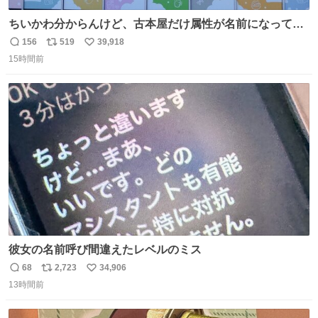
ちいかわ分からんけど、古本屋だけ属性が名前になってる
のはどういうこと？
156
519
39,918
返
リ
い
15時間前
信
ポ
い
数
ス
ね
ト
数
数
彼女の名前呼び間違えたレベルのミス
68
2,723
34,906
返
リ
い
13時間前
信
ポ
い
数
ス
ね