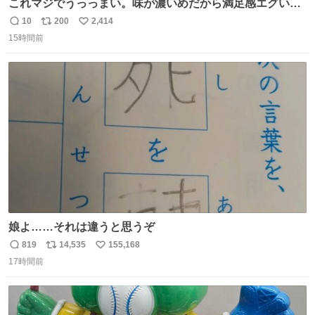
これマジでうっっまい。味が濃いめだから満足感エグいし
1週間で3キロ痩せた😭
10
200
2,414
返
リ
い
15時間前
信
ポ
い
数
ス
ね
ト
数
数
娘よ……それは違うと思うぞ
819
14,535
155,168
返
リ
い
17時間前
信
ポ
い
数
ス
ね
ト
数
数