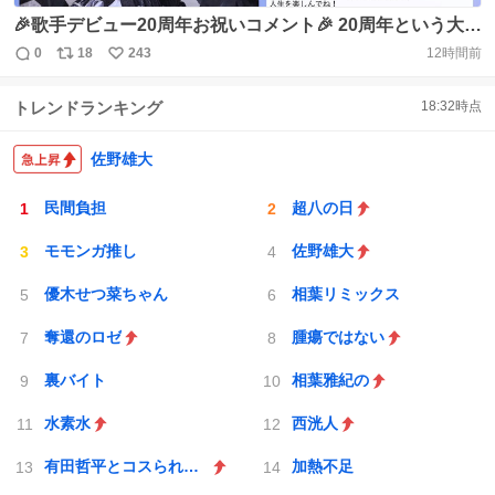
🎉歌手デビュー20周年お祝いコメント🎉 20周年という大切
な節目に、日頃からお世話になっている皆さまより温かい
0
18
243
12時間前
返
リ
い
お祝いのメッセージをいただきました✨ 相沢梨紗さん
信
ポ
い
@RISA_memesama ありがとうございます💐 #しょこたん
トレンドランキング
18:32
時点
数
ス
ね
20周年 #TwilightMagic https://t.co/YBb5XP60aF
ト
数
数
佐野雄大
民間負担
超八の日
モモンガ推し
佐野雄大
優木せつ菜ちゃん
相葉リミックス
奪還のロゼ
腫瘍ではない
裏バイト
相葉雅紀の
水素水
西洸人
有田哲平とコスられない街
加熱不足