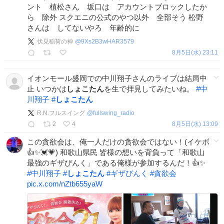
ント 植松さん 坂口は アカウントブロックしたか
ら 除外 スクエニの公式のやつ以外 全部そう 松野
さんは してないやろ 年齢的に
伏見稲荷の神
@
9Xs2B3wHAR3579
8月5日(水) 23:11
イオンモール盛岡での中川翔子さんのライブは結局中
止 いつかは
しょこたん
を生で拝見してみたいね。
#
中
川翔子
#
しょこたん
R.N.フルスイング
@
fullswing_radio
2
4
8月5日(水) 13:09
この貪欲会は、俺一人だけの貪欲会ではない！(イケボ
👍✨💓💗) 和歌山県民 皆様の想いを背負って「和歌山
最強のギザぴんく」である俺様が参加するんだ！👍✨
#
中川翔子
#
しょこたん
#
ギザぴんく
#
貪欲会
pic.x.com/nZtb655yaW