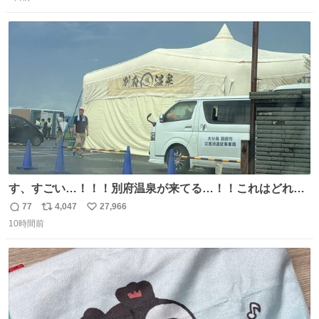
信
ポ
い
る手引きを用意して、安心して電話に出られるようにしま
数
ス
ね
す。 インターホンの応対も大切なコミュニケーションの学
ト
数
数
びです。
す、すごい…！！！別府温泉が来てる…！！これはどれぐ
らい待つんだろう…
77
4,047
27,966
返
リ
い
10時間前
信
ポ
い
数
ス
ね
ト
数
数