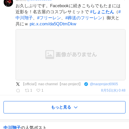
お久しぶりです。Facebookに続きこちらでもたまには
近影を！名古屋のコスプレサミットで
#
しょこたん
（
#
中川翔子
、
#
フリーレン
、
#
葬送のフリーレン
）御大と
共にｗ
pic.x.com/da5QDtmDkw
【official】nao channel【nao project】
@
naoproject0905
1
1
8月5日(水) 0:48
もっと見る
中川翔子
の人気ポスト