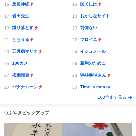
反射神経
国民には
岩田先生
おかしなサイト
蹴り落とす
前例ない
ともりる
フロイニ
五月病マリオ
イシュメール
100カメ
勝利のために
搭乗拒否
WANIMAさん
バナナムーン
Time is money
100位まで見る
つぶやきピックアップ