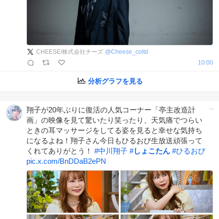
CHEESE/株式会社チーズ
@
Cheese_coltd
10:00
分析グラフを見る
翔子が20年ぶりに復活の人気コーナー「亭主改造計
画」の映像を見て驚いたり笑ったり、天気痛でつらい
ときの耳マッサージをしてる姿を見ると幸せな気持ち
になるよね！翔子さん今日もひるおび生放送頑張って
くれてありがとう！
#
中川翔子
#
しょこたん
#
ひるおび
pic.x.com/BnDDaB2ePN