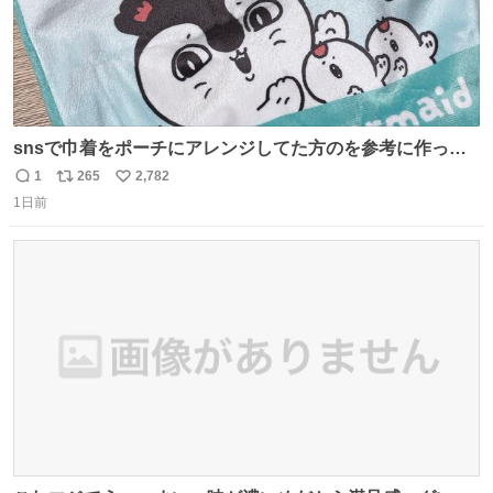
snsで巾着をポーチにアレンジしてた方のを参考に作って
みました🧵 裁縫は得意でないので、ザクザクの目測で縫い
1
265
2,782
返
リ
い
ましたので悪しからず🙏🏻 裏地は人魚のウロコ風な柄にし
1日前
信
ポ
い
てみたらめっちゃ良き☺️ 島二郎とちいかわチャームもお気
数
ス
ね
に入り⭐️
ト
数
数