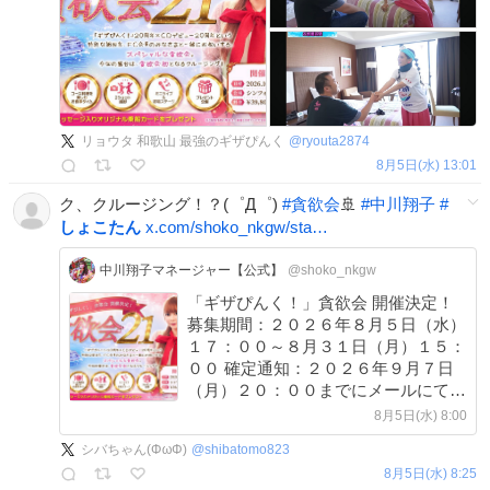
リョウタ 和歌山 最強のギザぴんく
@
ryouta2874
8月5日(水) 13:01
ク、クルージング！？(゜Д゜)
#
貪欲会
🚢
#
中川翔子
#
しょこたん
x.com/shoko_nkgw/sta…
中川翔子マネージャー【公式】
@shoko_nkgw
「ギザぴんく！」貪欲会 開催決定！
募集期間：２０２６年８月５日（水）
１７：００～８月３１日（月）１５：
００ 確定通知：２０２６年９月７日
（月）２０：００までにメールにて配
信いたします 入金期限：２０２６年
8月5日(水) 8:00
９月１４日（月）１５：００まで 詳
シバちゃん(ΦωΦ)
@
shibatomo823
細はこちらから⬇️
8月5日(水) 8:25
shokotan.jp/news/CRbF3qW4K…