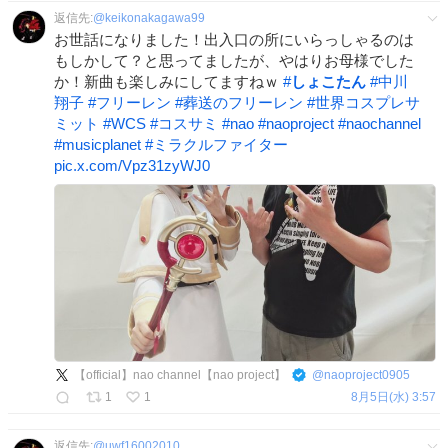
返信先:
@
keikonakagawa99
お世話になりました！出入口の所にいらっしゃるのは
もしかして？と思ってましたが、やはりお母様でした
か！新曲も楽しみにしてますねｗ
#
しょこたん
#
中川
翔子
#
フリーレン
#
葬送のフリーレン
#
世界コスプレサ
ミット
#
WCS
#
コスサミ
#
nao
#
naoproject
#
naochannel
#
musicplanet
#
ミラクルファイター
pic.x.com/Vpz31zyWJ0
【official】nao channel【nao project】
@
naoproject0905
1
1
8月5日(水) 3:57
返信先:
@
uwf16002010