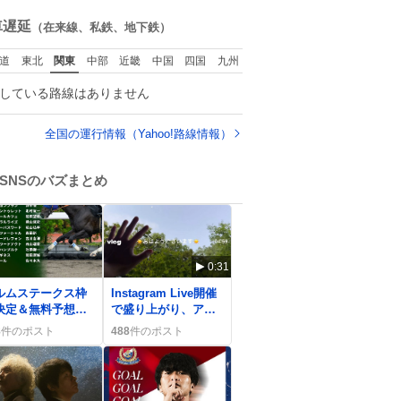
ね
数
車遅延
（在来線、私鉄、地下鉄）
道
東北
関東
中部
近畿
中国
四国
九州
している路線はありません
全国の運行情報（Yahoo!路線情報）
SNSのバズまとめ
0:31
ルムステークス枠
Instagram Live開催
決定＆無料予想が
で盛り上がり、アー
々投稿、ファン熱
カイブ公開にファン
8
件のポスト
488
件のポスト
で話題に
歓喜の声