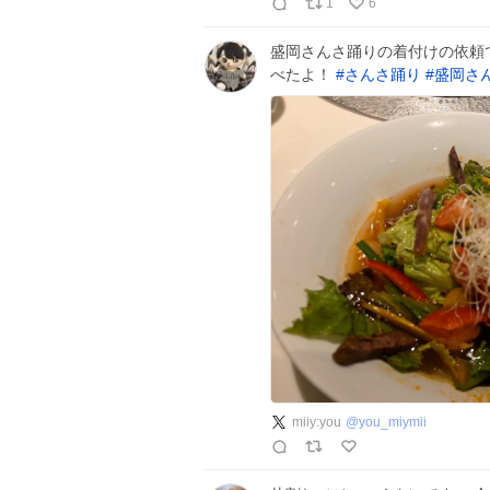
1
6
盛岡さんさ踊りの着付けの依頼
べたよ！
#
さんさ踊り
#
盛岡さ
miiy:you
@
you_miymii