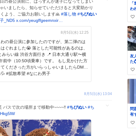
今日の昼公演前に、はっすんが迷子になってしまい
「
しゃいましたら、知らせていただけると大変助かり
わ
方に届くよう、ご協力お願いします🙏
#
落し物
#
ちびぬい
時
い
の
子_ND5
x.com/yeugffgeemnxir…
す
い
人
ね
8月5日(水) 12:25
数
にわの昼公演に参加したのですが、第二弾のは
はぐれました😭 落とした可能性があるのは、
なとみらい線 渋谷方面行き 📍 日本大通り駅〜横
友
 午前中（10:50頃乗車）です。 もし見かけた方
た
し
してくださった方がいらっしゃいましたらDMく
い
③
ださい🙇💦 #拡散希望 #なにわ男子
ま
い
マ
ね
の
数
8月5日(水) 13:04
ま
笑 バスで次の場所まで移動中~~~~‼️
#
ちびぬい
#
ち
問
rIHkg5lW
有
よ』 名倉「
い
め
い