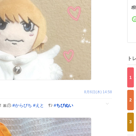
感
ト
1
8月6日(木) 14:58
2
🎀🫠
#
からぴち
#
えと
ｻﾝ
#
ちびぬい
3