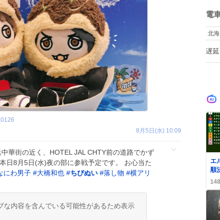
ね
数
電
北海
遅延
_0126
8月5日(水) 10:09
中華街の近く、HOTEL JAL CHTY前の道路でかず
0
エ
本日8月5日(水)夜の部に参戦予定です。 お心当た
順
なにわ男子
#
大橋和也
#
ちびぬい
#
落し物
#
横アリ
続
14
狂
ブな内容を含んでいる可能性があるため表示