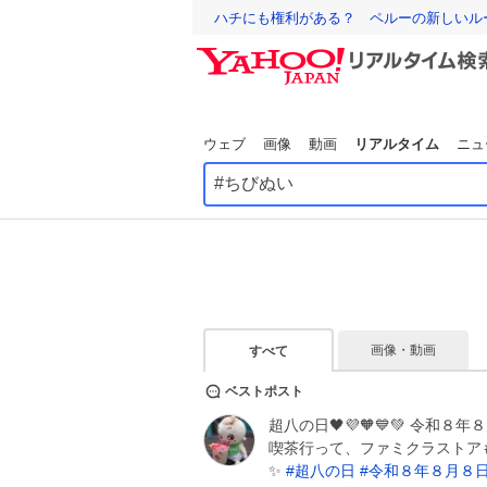
ハチにも権利がある？ ペルーの新しいル
ウェブ
画像
動画
リアルタイム
ニュ
画像・動画
すべて
ベストポスト
超八の日🖤💜🧡💙💚 令和
喫茶行って、ファミクラストアも
✨
#
超八の日
#
令和８年８月８