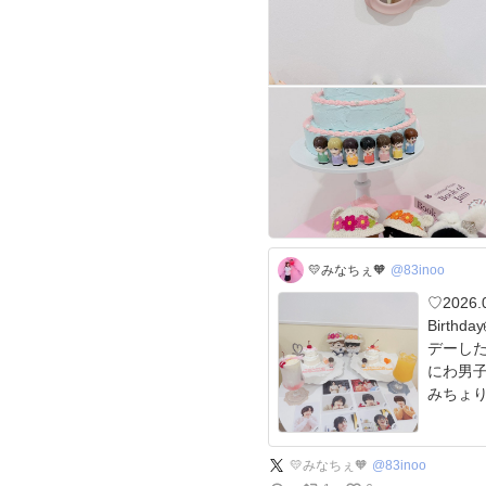
💛みなちぇ🧡
@83inoo
♡2026.0
Birthday🎂🎉🧡🩷
デーしたよ
にわ男子
みちょり
💛みなちぇ🧡
@
83inoo