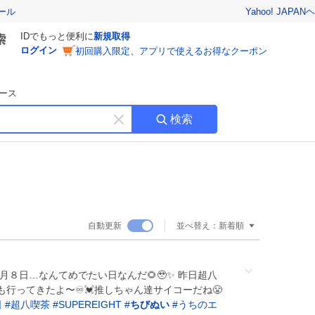
Yahoo! JAPAN
ヘ
ール
IDでもっと便利に
新規取得
ログイン
初回購入限定、アプリで使えるお得なクーポン
ース
検索
キ
ー
ワ
ー
ド
を
消
自動更新
並べ替え：
新着順
す
８年８月８日…なんてめでたい日なんだ🌻🥹✨ 昨日超八
行ってきたよ〜♾️💓推しちゃん達サイコーだね😤
日
#
超八喫茶
#
SUPEREIGHT
#
ちびぬい
#
うちのエ