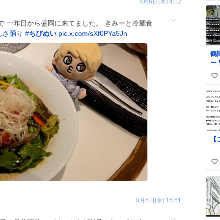
8月6日(木) 4:12
で 一昨日から盛岡に来てました。 きみーと冷麺食
んさ踊り
#
ちびぬい
pic.x.com/sXf0PYa5Jn
鶴
ー
人
い
を
内
い
ま
ね
覚
数
さ
【
い
い
ね
数
8月5日(水) 15:51