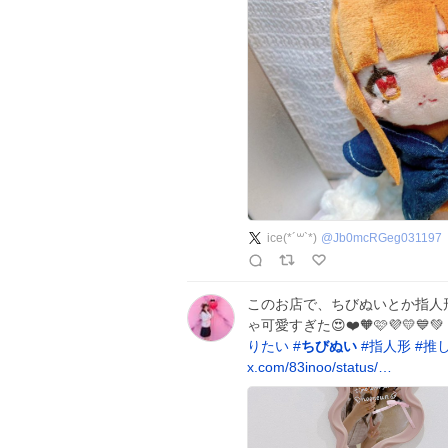
ice(*´꒳`*)
@
Jb0mcRGeg031197
このお店で、ちびぬいとか指人形
ゃ可愛すぎた😍❤️🧡🩷💜💛💙💚
りたい
#
ちびぬい
#
指人形
#
推
x.com/83inoo/status/…