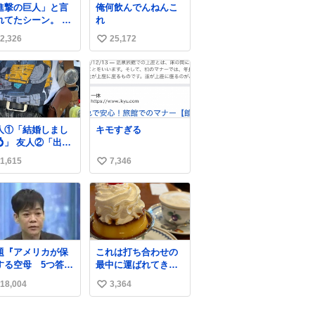
進撃の巨人」と言
俺何飲んでんねんこ
れてたシーン。 当
れ
僕は知らなかった
2,326
25,172
い
ですが、今見ると
ごく「進撃の巨
い
」ですね。。
ね
数
人①「結婚しまし
キモすぎる
💍」 友人②「出産
ました👼🏻」 友人
1,615
7,346
い
「マイホーム建て
した🏡」 私「どハ
い
りしたヴィズラ家
ね
末裔に心狂わされ
数
した」
題『アメリカが保
これは打ち合わせの
する空母 5つ答え
最中に運ばれてきて
ホンマご
私の理性を根こそぎ
18,004
3,364
い
ん、日本」
奪い去ったプリンの
写真です。
い