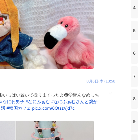
4
5
6
7
8月6日(木) 13:58
いっぱい置いて撮りまくったよ📷🤭皆んなめっち
8
#
なにわ男子
#
なにふぁむ
#
なにふぁむさんと繋が
し活
#
韓国カフェ
pic.x.com/8OtszVjd7c
9