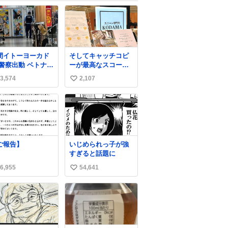
間イトーヨーカド
そしてキャッチコピ
 警察出動 ベトナム
ーが最高なスコーン
の身分証チェック
屋さんを見つけてし
3,574
2,107
い
開店前に実施、店
まったので思わず買
まで見張りにきて
い込んでしまった。
い
す。不法滞在者は
スコーンなんてパッ
ね
悟してお越しくだ
サパサなほどええで
数
い。
すからね。
ご報告】
いじめられっ子が強
すぎると話題に
6,955
54,641
い
い
ね
数