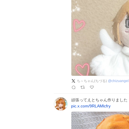
ち～ちゃん(ちづる)
@
chizuangel
頑張ってえとちゃん作りました！
pic.x.com/9RLAMlcfry