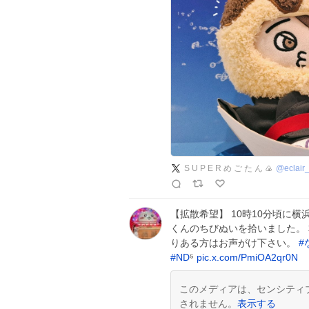
S U P E R め ご た ん 🍙
@
eclair
【拡散希望】 10時10分頃に横浜
くんのちびぬいを拾いました。 
りある方はお声がけ下さい。
#
#
ND
⁵
pic.x.com/PmiOA2qr0N
このメディアは、センシティ
されません。
表示する