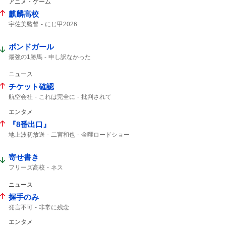
アニメ・ゲーム
麒麟高校
宇佐美監督
にじ甲2026
ボンドガール
最強の1勝馬
申し訳なかった
ニュース
チケット確認
航空会社
これは完全に
批判されて
中国人は
22人
チケット
エンタメ
『8番出口』
地上波初放送
二宮和也
金曜ロードショー
8番出口
8年8月8日
コメント全文
映画8番出口
ゲーム
映画「8番出口」
寄せ書き
フリーズ高校
ネス
ニュース
握手のみ
発言不可
非常に残念
エンタメ