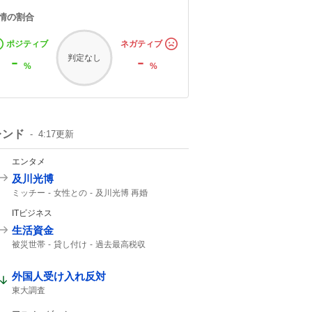
情の割合
ポジティブ
ネガティブ
-
-
判定なし
%
%
レンド
4:17
更新
エンタメ
及川光博
ミッチー
女性との
及川光博 再婚
一般女性
一般の方と
精進して参ります
ITビジネス
俳優として
57歳
56歳
生活資金
被災世帯
貸し付け
過去最高税収
夏のボーナス
外国人受け入れ反対
東大調査