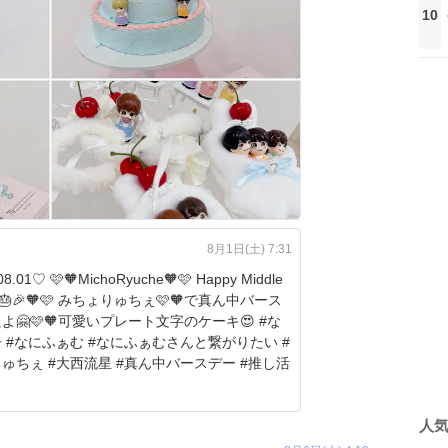
10
8月1日(土) 7:31
8.01♡ 🩷🧡MichoRyuche🧡🩷 Happy Middle
 みちょりゅちぇ🩷🧡で真ん中バース
🤗🩷🧡可愛いプレート文字のケーキ😍 #な
 #なにふぁむ #なにふぁむさんと繋がりたい #
ゅちぇ #大西流星 #真ん中バースデー #推し活
人