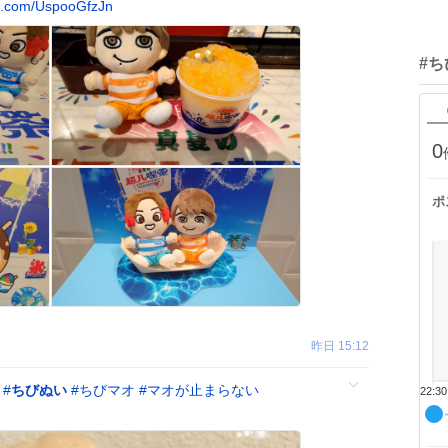
x.com/UspooGfzJn
#
0
ポ
昨日 15:12
？
#
ちびぬい
#
ちびマオ
#
マオが止まらない
22:30