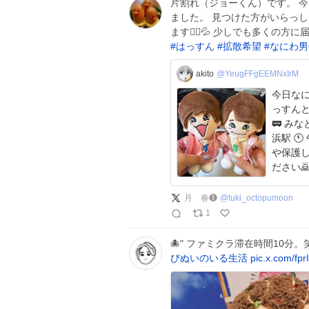
片割れ（ジョーくん）です。 
ました。 見つけた方がいらっ
ます🙇‍♀️💦 少しでも多くの
#
はっすん
#
拡散希望
#
なにわ男
akito
@YeugFFgEEMNxIrM
今日な
っすんと
🚃 み
浜駅 
や保護
月 春❶
@
tuki_octopumoon
1
🐙" ファミクラ滞在時間10分。
びぬいのいる生活
pic.x.com/fp