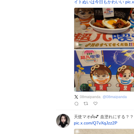
イトぬいは今日もかわいい
pic.
08maipanda.
@
08maipanda
天使マオ👼💕 血塗れにする？
pic.x.com/Q7vXqJzz2P