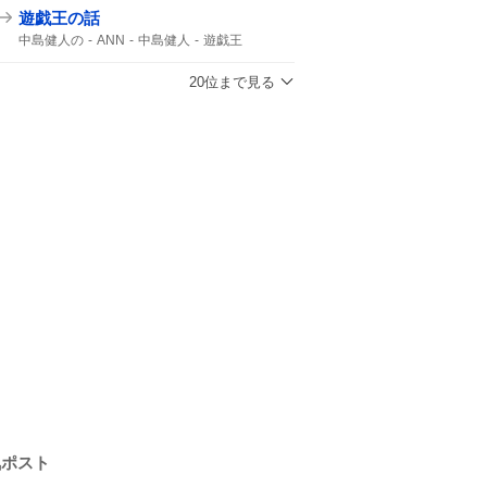
遊戯王の話
中島健人の
ANN
中島健人
遊戯王
20位まで見る
気ポスト