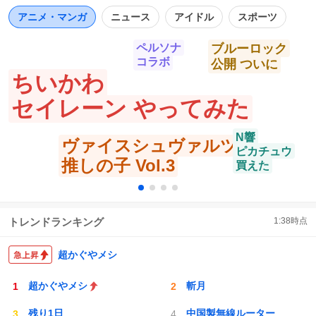
数
https://t.co/zQx6zwLnPc
アニメ・マンガ
ニュース
アイドル
スポーツ
ペルソナ
ブルーロック
コラボ
公開 ついに
ちいかわ
セイレーン やってみた
N響
ヴァイスシュヴァルツ
ピカチュウ
推しの子 Vol.3
買えた
トレンドランキング
1:38
時点
超かぐやメシ
超かぐやメシ
斬月
残り1日
中国製無線ルーター