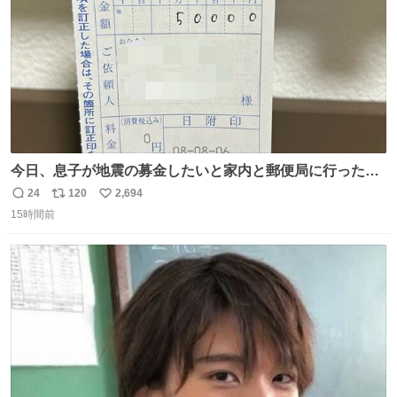
今日、息子が地震の募金したいと家内と郵便局に行ったみ
たいです。おもちゃとか買う選択肢もあったと思うけど、
24
120
2,694
返
リ
い
自分で貯めてた2万円を役に立てて欲しい、みんなも元気
15時間前
信
ポ
い
になって欲しいと。家内も一緒に募金したので、自分も何
数
ス
ね
かできたらなぁと思いました。
ト
数
数