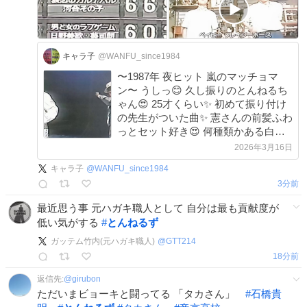
キャラ子
@WANFU_since1984
〜1987年 夜ヒット 嵐のマッチョマ
ン〜 うしっ😊 久し振りのとんねるち
ゃん😍 25才くらい✨ 初めて振り付け
の先生がついた曲✨ 憲さんの前髪ふわ
っとセット好き😍 何種類かある白衣
装好きだった❤️ 歌詞飛んだり「Ride
2026年3月16日
on!」の後に 笑ってる貴さんが可愛い
キャラ子
@
WANFU_since1984
😍 五木さんこの時40前！😱 ＃とんね
3分前
るず
最近思う事 元ハガキ職人として 自分は最も貢献度が
低い気がする
#
とんねるず
ガッテム竹内(元ハガキ職人)
@
GTT214
18分前
返信先:
@
girubon
ただいまビョーキと闘ってる 「タカさん」
#
石橋貴