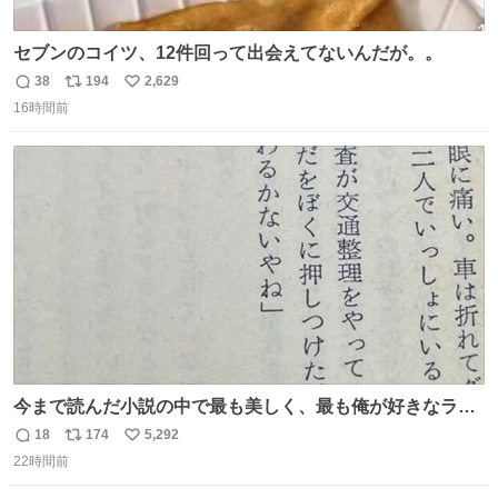
セブンのコイツ、12件回って出会えてないんだが。。
38
194
2,629
返
リ
い
16時間前
信
ポ
い
数
ス
ね
ト
数
数
今まで読んだ小説の中で最も美しく、最も俺が好きなラス
トシーン
18
174
5,292
返
リ
い
22時間前
信
ポ
い
数
ス
ね