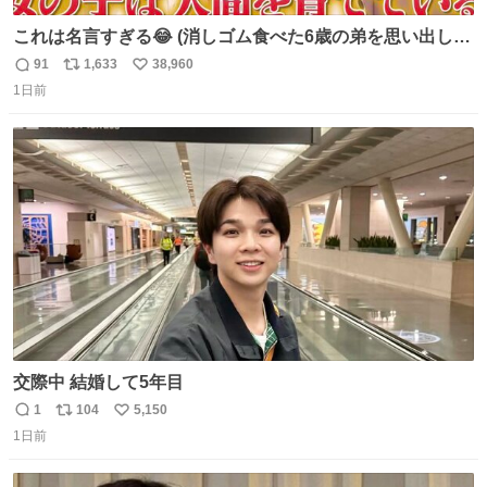
これは名言すぎる😂 (消しゴム食べた6歳の弟を思い出しな
がら)
91
1,633
38,960
返
リ
い
1日前
信
ポ
い
数
ス
ね
ト
数
数
交際中 結婚して5年目
1
104
5,150
返
リ
い
1日前
信
ポ
い
数
ス
ね