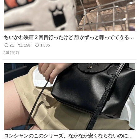
ちいかわ映画２回目行ったけど 誰かずっと喋っててうるさ
かった 許せねえ
21
158
1,805
返
リ
い
10時間前
信
ポ
い
数
ス
ね
ト
数
数
ロンシャンのこのシリーズ、なかなか安くならないのにセ