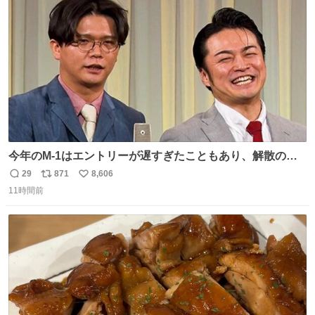
ト
数
数
今年のM-1はエントリーが遅すぎたこともあり、解散の可
能性を作り出してからのスタート！！ 遅くなって申し訳な
29
871
8,606
返
リ
い
い🙏 エントリーナンバーは「GO!無策!」でかなり覚えやす
11時間前
信
ポ
い
い！応援をお願いすることになりそう！！
数
ス
ね
ト
数
数