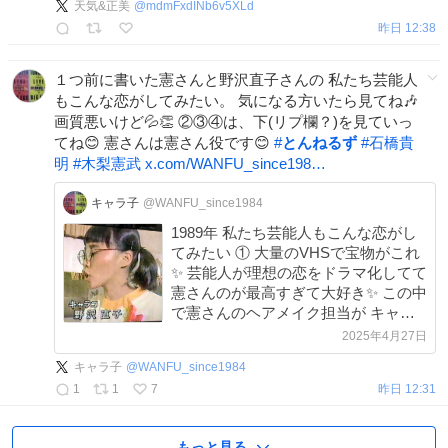
天気&正美
@
mdmFxdINb6v5XLd
昨日 12:38
１つ前に書いた憲さんと野沢直子さんの 私たち芸能人
もこんな恋がしてみたい。 気になる方いたら見てね🎶
画質悪いけど💦👏 ②③④は、下(リプ欄？)を見ていっ
てね😊 憲さんは憲さん役です😊
#
とんねるず
#
石橋貴
明
#
木梨憲武
x.com/WANFU_since198…
キャラ子
@WANFU_since1984
1989年 私たち芸能人もこんな恋がし
てみたい ① 大量のVHSで宝物がこれ
✨ 芸能人が理想の恋をドラマ化してて
憲さんのが最高すぎて大好き✨ この中
で憲さんのヘアメイク担当が キャラ
コ(野沢直子)😊 そう！ 私のＸのアカ
2025年4月27日
ウント名は、 ここから😄✨ 2人はバカ
キャラ子
@
WANFU_since1984
バカ言い合う仲😊 →②へ ＃とんねる
1
1
7
昨日 12:31
ず
もっと見る