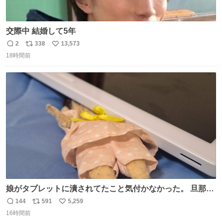
交際中 結婚して5年
2
338
13,573
返
リ
い
18時間前
信
ポ
い
数
ス
ね
ト
数
数
娘がタブレットに潰されてたこと気付かなかった。 旦那だ
けは娘の波長を感じ取れるから声出せずともSOSが伝わっ
144
591
5,259
返
リ
い
たらしい。 急いで旦那が救出して、泣きじゃくる娘に自分
16時間前
信
ポ
い