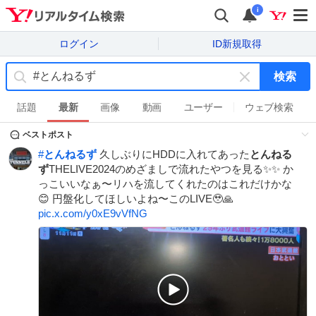
i
ログイン
ID新規取得
検索
キ
ー
話題
最新
画像
動画
ユーザー
ウェブ検索
ワ
ベストポスト
ー
ド
#
とんねるず
久しぶりにHDDに入れてあった
とんねる
を
ず
THELIVE2024のめざましで流れたやつを見る✨✨ か
消
っこいいなぁ〜リハを流してくれたのはこれだけかな
す
😊 円盤化してほしいよね〜このLIVE🥹🙏
pic.x.com/y0xE9vVfNG