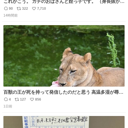
これがこう。 ガチのおばさんと姪っ子です。 （身長抜かさ
れててしぬ笑） #ヤツルギ12 #家族でヒロイン
90
322
7,710
返
リ
い
14時間前
信
ポ
い
数
ス
ね
ト
数
数
百獣の王が死を持って発信したのだと思う 高温多湿が尋常
でない日本の夏 どうか早急に飼育の環境を見直して 動物の
4
127
856
返
リ
い
命を護ってください…と 治療中のライオンが助かりますよ
1日前
信
ポ
い
うに すべての動物の命が護られますように 2026.7.3📷多摩
数
ス
ね
動物公園にて 残念ながら個体の識別は出来ません
ト
数
数