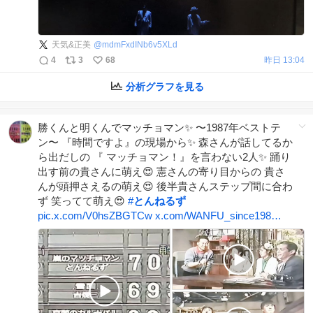
天気&正美
@
mdmFxdINb6v5XLd
4
3
68
昨日 13:04
分析グラフを見る
勝くんと明くんでマッチョマン✨ 〜1987年ベストテ
ン〜 『時間ですよ』の現場から✨ 森さんが話してるか
ら出だしの 『 マッチョマン！』を言わない2人✨ 踊り
出す前の貴さんに萌え😍 憲さんの寄り目からの 貴さ
んが頭押さえるの萌え😍 後半貴さんステップ間に合わ
ず 笑ってて萌え😍
#
とんねるず
pic.x.com/V0hsZBGTCw
x.com/WANFU_since198…