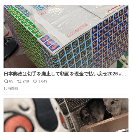
も謝って抱きしめようとしたら、ビンタされてしまった。
数
ス
ね
3回ほど。 小さい手だけど、地味に痛い。 その後、娘は旦
ト
数
数
那に泣きついてた。
日本郵政は切手を廃止して額面を現金で払い戻せ2026 #日
本郵政 @JapanPostHD_PR
65
248
3,649
返
リ
い
16時間前
信
ポ
い
数
ス
ね
ト
数
数