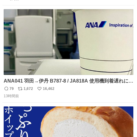
信
ポ
い
news.web.nhk/newsweb/na/nb-…
数
ス
ね
ト
数
数
ANA041 羽田→伊丹 B787-8 / JA818A 使用機到着遅れにつ
き 「安全に支障ない範囲で1分1秒でも遅延回復に努めてお
79
1,672
16,462
返
リ
い
ります」と機長の気合い十分！ が、フライトは順調に進み
13時間前
信
ポ
い
すぎ… 「飛ばしすぎたせいか現在奈良県上空での待機を命
数
ス
ね
じられております」 でコンソメスープ吹き出しそうになり
ト
数
数
ましたw