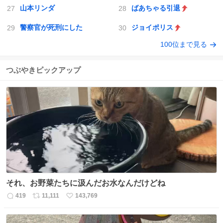
山本リンダ
ばあちゃる引退
警察官が死刑にした
ジョイポリス
100位まで見る
つぶやきピックアップ
それ、お野菜たちに汲んだお水なんだけどね
419
11,111
143,769
返
リ
い
信
ポ
い
数
ス
ね