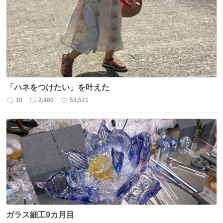
ト
数
数
「ハネをつけたい」を叶えた
39
2,480
53,521
返
リ
い
信
ポ
い
数
ス
ね
ト
数
数
ガラス細工9カ月目