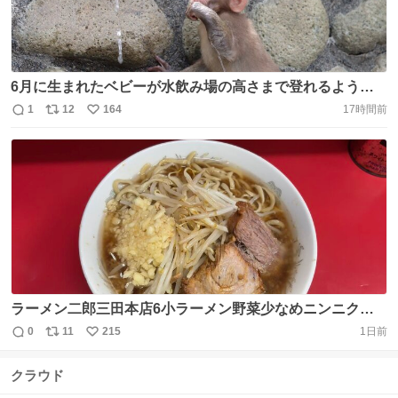
6月に生まれたベビーが水飲み場の高さまで登れるように
なりました✨蛇口から出ている水が気になっていました。
1
12
164
17時間前
返
リ
い
初めて水を飲めたようで誇らしげな顔をしていてとても可
信
ポ
い
愛かったです💕 #ニホンザル #野猿公園 #サル #南伊豆町
数
ス
ね
#japanesemonkey https://t.co/JcyegCwB30
ト
数
数
ラーメン二郎三田本店6小ラーメン野菜少なめニンニクカ
ラメ藤沢助手フルオペ野猿R君サポ。4ヶ月振りの訪問ギリ
0
11
215
1日前
返
リ
い
鉄管水投入前の非乳化スープは旨味充分、液油程よく細め
信
ポ
い
のツルモチ麺に絡んで超旨。豚も柔らかい。総帥不在も変
クラウド
数
ス
ね
わらない三田本店の味わい大満足です。
ト
数