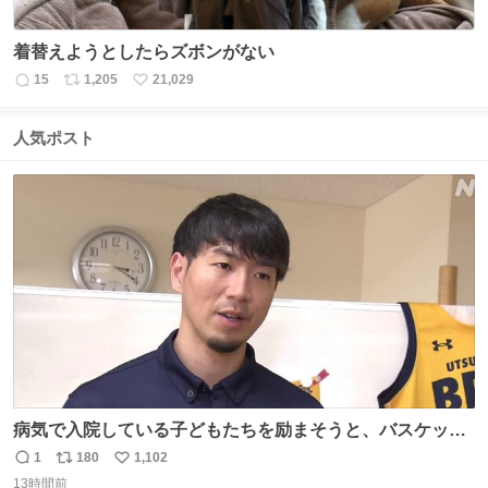
着替えようとしたらズボンがない
15
1,205
21,029
返
リ
い
信
ポ
い
数
ス
ね
人気ポスト
ト
数
数
病気で入院している子どもたちを励まそうと、バスケット
ボール・宇都宮ブレックスに所属する比江島慎選手が下野
1
180
1,102
返
リ
い
市の病院を訪問して交流しました。
13時間前