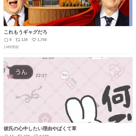
これもうギャグだろ
9
129
1,759
返
リ
い
14時間前
信
ポ
い
数
ス
ね
ト
数
数
彼氏の心中したい理由やばくて草