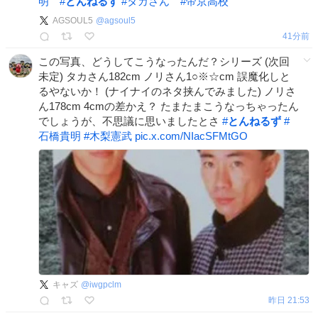
明
#
とんねるず
#
タカさん
#
帝京高校
AGSOUL5
@
agsoul5
41分前
この写真、どうしてこうなったんだ？シリーズ (次回
未定) タカさん182cm ノリさん1○※☆cm 誤魔化しと
るやないか！ (ナイナイのネタ挟んでみました) ノリさ
ん178cm 4cmの差かえ？ たまたまこうなっちゃったん
でしょうが、不思議に思いましたとさ
#
とんねるず
#
石橋貴明
#
木梨憲武
pic.x.com/NIacSFMtGO
キャズ
@
iwgpclm
昨日 21:53