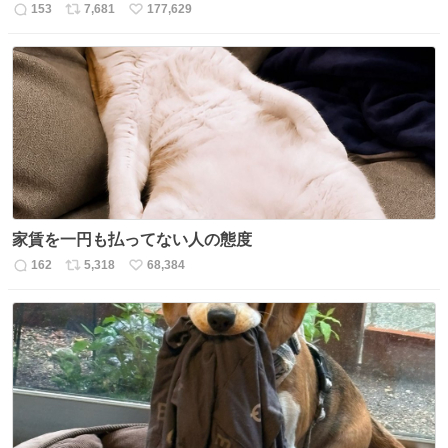
153
7,681
177,629
返
リ
い
信
ポ
い
数
ス
ね
ト
数
数
家賃を一円も払ってない人の態度
162
5,318
68,384
返
リ
い
信
ポ
い
数
ス
ね
ト
数
数