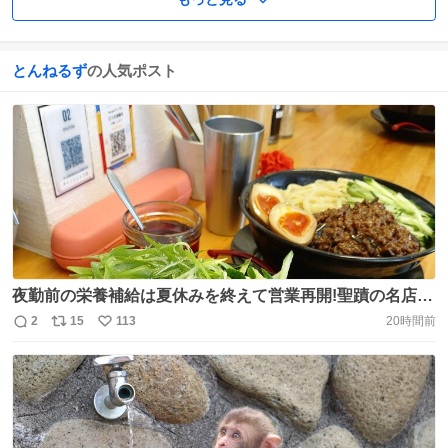
とんねるず
の人気ポスト
夜勤前の栄養補給は夏休みを終えて営業再開!聖蹟の名店
GYUTONさんへ🚃💨限定のジャージャー麺を求めて💕師匠
2
15
113
20時間前
返
リ
い
と共に部長の到着を待っていると、「野猿で食べてきたー
信
ポ
い
😆」と元気な部長さん登場✨しっかり大盛ジャージャー
数
ス
ね
麺、ダイブ飯×2に餃子をペロリと👍すごっ🤣もう既に食べ
ト
数
数
たいくらいウマかったー❤️ https://t.co/2JPsopWLZa