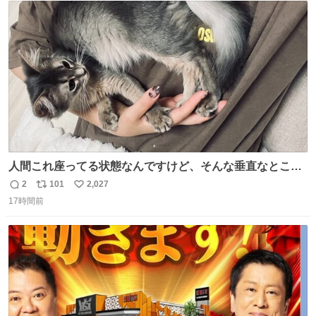
ト
数
数
人間これ座ってる状態なんですけど、そんな垂直なところ
でいきなり天地無用のごろんをかますのは、それは、あま
2
101
2,027
返
リ
い
りに人間を信用しすぎではないか、、、？？？
17時間前
信
ポ
い
数
ス
ね
ト
数
数