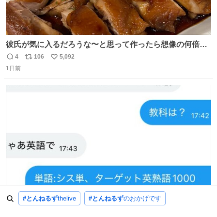
彼氏が気に入るだろうな〜と思って作ったら想像の何倍も
美味しい美味しい言ってくれて嬉しい
4
106
5,092
返
リ
い
1日前
信
ポ
い
数
ス
ね
ト
数
数
こいつガチか(笑)
#とんねるず
thelive
#とんねるず
のおかげです
90
257
20,352
返
リ
い