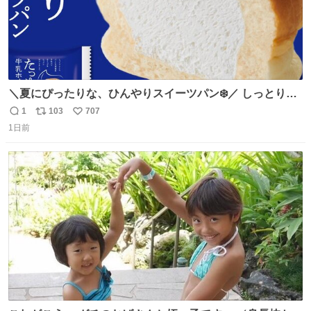
＼夏にぴったりな、ひんやりスイーツパン❄️／ しっとり生
地に牛乳入りホイップをたっぷり注入した「たっぷり牛乳
1
103
707
返
リ
い
ホイップパン」✨ ひんやりとした口あたりで、暑い夏でも
1日前
信
ポ
い
ペロリと食べられる美味しさです☺️ お店のチルドコーナー
数
ス
ね
で探してくださいね！
ト
数
数