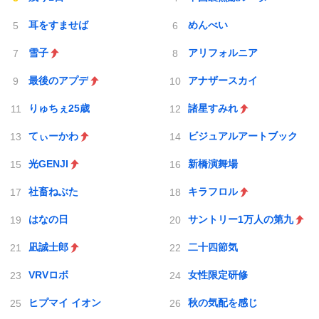
耳をすませば
めんべい
雪子
アリフォルニア
最後のアプデ
アナザースカイ
りゅちぇ25歳
諸星すみれ
てぃーかわ
ビジュアルアートブック
光GENJI
新橋演舞場
社畜ねぶた
キラフロル
はなの日
サントリー1万人の第九
凪誠士郎
二十四節気
VRVロボ
女性限定研修
ヒプマイ イオン
秋の気配を感じ