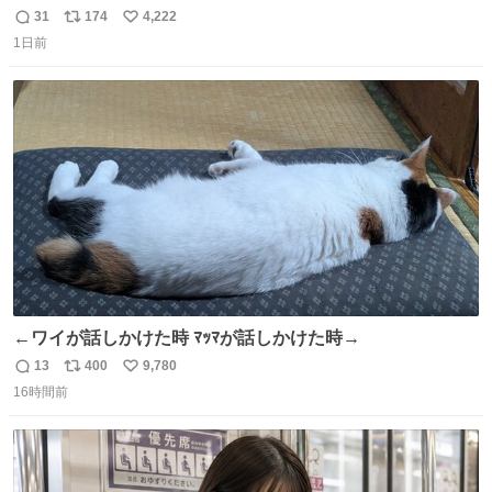
ール価格になってる🖤✨レザーなのが反則級にかわいい。
31
174
4,222
返
リ
い
持ってるだけでコーデが格上げされる。
1日前
信
ポ
い
数
ス
ね
ト
数
数
←ワイが話しかけた時 ﾏｯﾏが話しかけた時→
13
400
9,780
返
リ
い
16時間前
信
ポ
い
数
ス
ね
ト
数
数