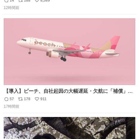
14
188
8,589
返
リ
い
12時間前
信
ポ
い
数
ス
ね
ト
数
数
【導入】ピーチ、自社起因の大幅遅延・欠航に「補償」開
始へ news.livedoor.com/article/detail… 同社に起因する理
57
178
911
返
リ
い
由によって大幅遅延や欠航が発生した場合、乗客が負担し
17時間前
信
ポ
い
た宿泊費や交通費を、領収書の事後申請に基づき、国内線
数
ス
ね
は1人あたり上限1万円、国際線は上限2万円まで支払う。
ト
数
数