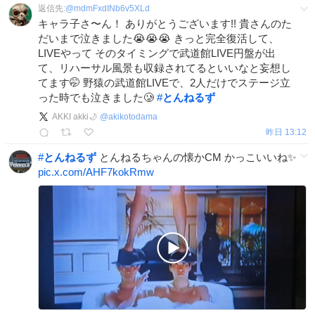
返信先:
@
mdmFxdINb6v5XLd
キャラ子さ〜ん！ ありがとうございます!! 貴さんのた
だいまで泣きました😭😭😭 きっと完全復活して、
LIVEやって そのタイミングで武道館LIVE円盤が出
て、リハーサル風景も収録されてるといいなと妄想し
てます🤭 野猿の武道館LIVEで、2人だけでステージ立
った時でも泣きました🥲
#
とんねるず
AKKI akki🌙
@
akikotodama
昨日 13:12
#
とんねるず
とんねるちゃんの懐かCM かっこいいね✨
pic.x.com/AHF7kokRmw