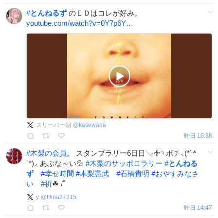
#
とんねるず
のＥＤはコレが好み。
youtube.com/watch?v=0Y7p6Y…
スリーパー朝
@
kasewada
昨日 16:38
#
木梨の会員
。 スタンプラリー6日目𓂅𖧷𓄹 ポチ⸜(*˙꒳
˙*)⸝ あぶな～い💦
#
木梨のサッポロラリー
#
とんねる
ず
#
幸せ時間
#
木梨憲武
#
石橋貴明
#
おやすみなさ
い
#
祈
☘︎ ݁˖˚
y
@
Hina37315
昨日 14:47