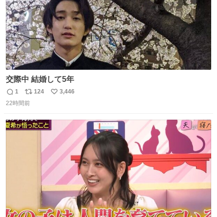
交際中 結婚して5年
1
124
3,446
返
リ
い
22時間前
信
ポ
い
数
ス
ね
ト
数
数