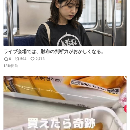
ライブ会場では、財布の判断力がおかしくなる。
6
504
2,713
返
リ
い
13時間前
信
ポ
い
数
ス
ね
ト
数
数