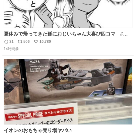
夏休みで帰ってきた孫におじいちゃん大喜び四コマ #四
コマ漫画 #Web漫画 #漫画が読めるハッシュタグ
31
506
10,780
返
リ
い
14時間前
信
ポ
い
数
ス
ね
ト
数
数
イオンのおもちゃ売り場ヤバい