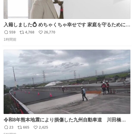
入籍しました💍 めちゃくちゃ幸せです 家庭を守るためにも
頑張ります！
559
4,768
26,770
返
リ
い
1時間前
信
ポ
い
数
ス
ね
ト
数
数
令和8年熊本地震により損傷した九州自動車道 川田橋
（下り線）の復旧作業を行っています。 タイムラプス動画
23
665
2,425
返
リ
い