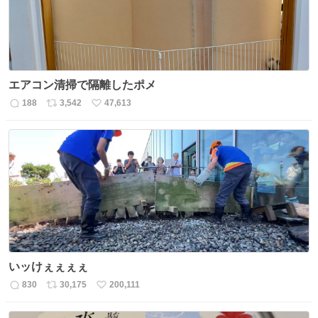
エアコン清掃で隔離したポメ
188
3,542
47,613
返
リ
い
信
ポ
い
数
ス
ね
ト
数
数
いッけぇぇぇぇ
830
30,175
200,111
返
リ
い
信
ポ
い