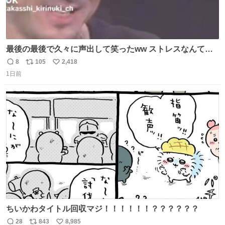
最後の最後で久々に声出して笑ったww ストレスなんて笑
って吹き飛ばせ！！ #水曜日のダウンタウン #大友康平
8
105
2,418
返
リ
い
1日前
信
ポ
い
数
ス
ね
ト
数
数
ちいかわタイトル回収マジ！！！！！！？？？？？？
28
843
8,985