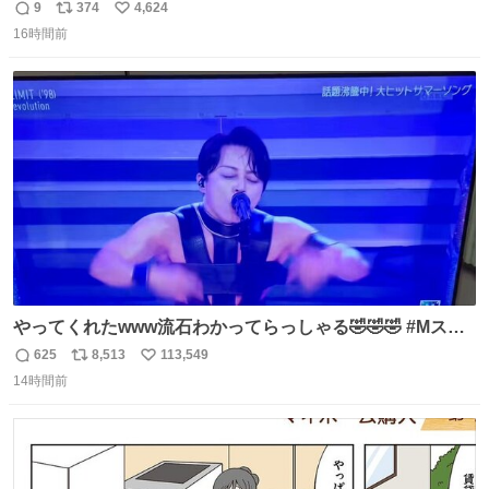
9
374
4,624
返
リ
い
16時間前
信
ポ
い
数
ス
ね
ト
数
数
やってくれたwww流石わかってらっしゃる🤣🤣🤣 #Mステ
#西川貴教
625
8,513
113,549
返
リ
い
14時間前
信
ポ
い
数
ス
ね
ト
数
数