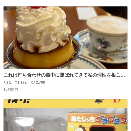
があったのは奇跡」と当時の状況を語った。
数
ス
ね
ト
数
数
これは打ち合わせの最中に運ばれてきて私の理性を根こそ
ぎ奪い去ったプリンの写真です。
1
172
2,799
返
リ
い
10時間前
信
ポ
い
数
ス
ね
ト
数
数