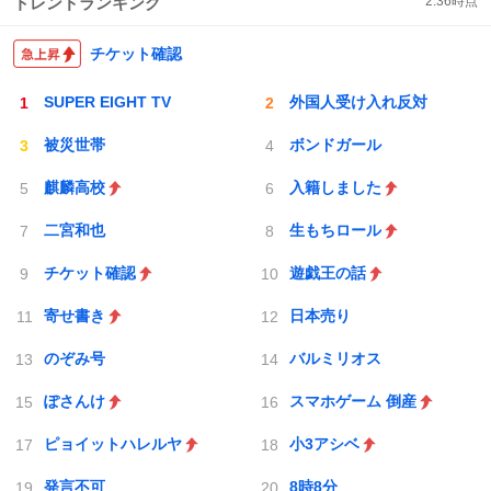
トレンドランキング
2:36
時点
チケット確認
SUPER EIGHT TV
外国人受け入れ反対
被災世帯
ボンドガール
麒麟高校
入籍しました
二宮和也
生もちロール
チケット確認
遊戯王の話
寄せ書き
日本売り
のぞみ号
バルミリオス
ぽさんけ
スマホゲーム 倒産
ピョイットハレルヤ
小3アシベ
発言不可
8時8分