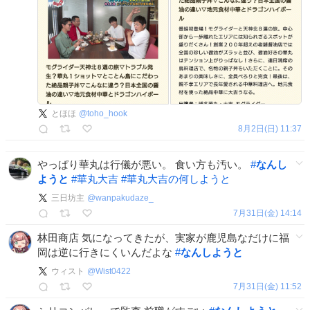
とほほ
@
toho_hook
8月2日(日) 11:37
やっぱり華丸は行儀が悪い。 食い方も汚い。
#
なんし
ようと
#
華丸大吉
#
華丸大吉の何しようと
三日坊主
@
wanpakudaze_
7月31日(金) 14:14
林田商店 気になってきたが、実家が鹿児島なだけに福
岡は逆に行きにくいんだよな
#
なんしようと
ウィスト
@
Wist0422
7月31日(金) 11:52