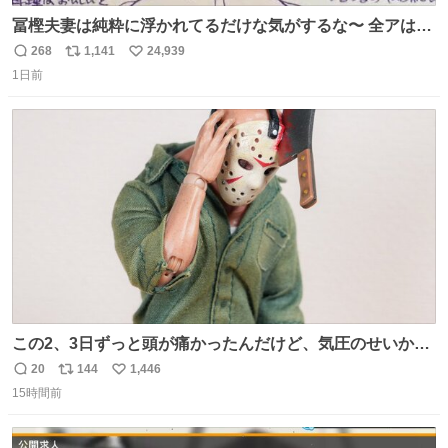
冨樫夫妻は純粋に浮かれてるだけな気がするな〜 全アはこ
こに自分の市場価値的なものを上乗せするので、 すっぴん
268
1,141
24,939
返
リ
い
＆寝起きのボサボサ頭でも「今日も可愛いね」が止まらな
1日前
信
ポ
い
い。放っておくと永遠に髪撫でてきて作業進まない()
数
ス
ね
156cm40kg、年中日焼け止めとお友達の私より綺麗な手や
ト
数
数
めてもろて とか言う
この2、3日ずっと頭が痛かったんだけど、気圧のせいかし
ら…
20
144
1,446
返
リ
い
15時間前
信
ポ
い
数
ス
ね
ト
数