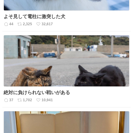
よそ見して電柱に激突した犬
44
2,325
32,617
返
リ
い
信
ポ
い
数
ス
ね
ト
数
数
絶対に負けられない戦いがある
37
1,702
10,941
返
リ
い
信
ポ
い
数
ス
ね
ト
数
数