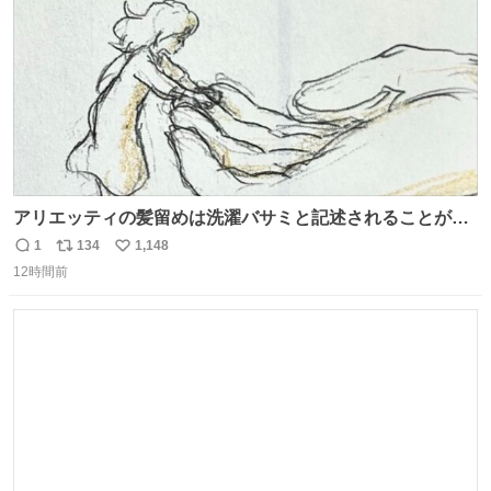
アリエッティの髪留めは洗濯バサミと記述されることが多
いですが、もっと小さいプラスチックのクリップです。 バ
1
134
1,148
返
リ
い
ネは使いやすいように強度を調整してあるはず。
12時間前
信
ポ
い
数
ス
ね
ト
数
数