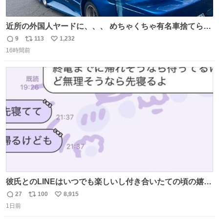
近所の外国人ヤードに、、、 めちゃくちゃ有名車捨てられ
てました😭 外装ぼろぼろだし、、 中も何にも残ってない
9
113
1,232
返
リ
い
し、、 可哀想に😢😢 今まで数十年お疲れ様でした、、 #バ
16時間前
信
ポ
い
ニング #当時 #廃車 #勿体無い
数
ス
ね
ト
数
数
彼氏とのLINEはいつでも楽しいし付き合いたての頃の嬉し
かったLINEは無限にあるけど(同棲前は1日で各50通くらい
27
100
8,915
返
リ
い
送りあってたし)最近嬉しかったのはこれ
1日前
信
ポ
い