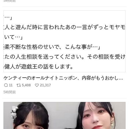
で、橋りょうと盛土部との段差を舗装にてすりつけを行っ
5時間前
信
ポ
い
ている様子をご紹介します。 早期復旧に向けて着実に工事
数
ス
ね
を進めてまいります。 #NEXCO西日本 #熊本地震
ト
数
数
ケンティーのオールナイトニッポン、内容がもうおかしい
#中島健人ANN
11
5,408
21,317
返
リ
い
5時間前
信
ポ
い
数
ス
ね
ト
数
数