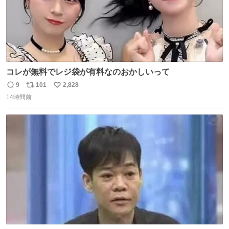
コレが無料でレジ袋が有料なのおかしいって
9
101
2,828
返
リ
い
14時間前
信
ポ
い
数
ス
ね
ト
数
数