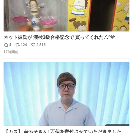
ネット彼氏が 漢検3級合格記念で 買ってくれた.ᐟ.ᐟ🩵
4
124
2,515
返
リ
い
17時間前
信
ポ
い
数
ス
ね
ト
数
数
【カス】 辛みそきん1万個を寄付させていただきました