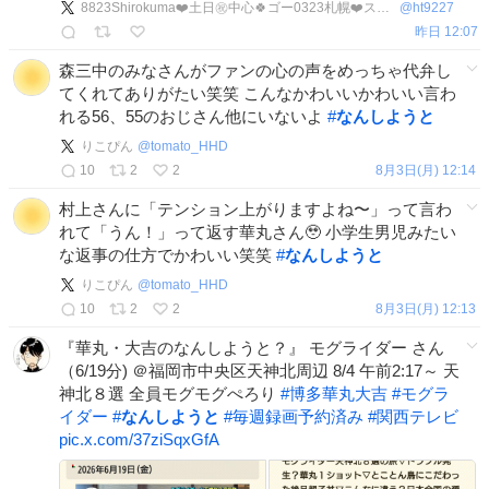
8823Shirokuma❤️土日㊗️中心🍀ゴー0323札幌❤️ス👻🎸福岡北九神戸瀬戸内❤️✨
@
ht9227
昨日 12:07
森三中のみなさんがファンの心の声をめっちゃ代弁し
てくれてありがたい笑笑 こんなかわいいかわいい言わ
れる56、55のおじさん他にいないよ
#
なんしようと
りこぴん
@
tomato_HHD
10
2
2
8月3日(月) 12:14
村上さんに「テンション上がりますよね〜」って言わ
れて「うん！」って返す華丸さん🥹 小学生男児みたい
な返事の仕方でかわいい笑笑
#
なんしようと
りこぴん
@
tomato_HHD
10
2
2
8月3日(月) 12:13
『華丸・大吉のなんしようと？』 モグライダー さん
（6/19分) ＠福岡市中央区天神北周辺 8/4 午前2:17～ 天
神北８選 全員モグモグぺろり
#
博多華丸大吉
#
モグラ
イダー
#
なんしようと
#
毎週録画予約済み
#
関西テレビ
pic.x.com/37ziSqxGfA