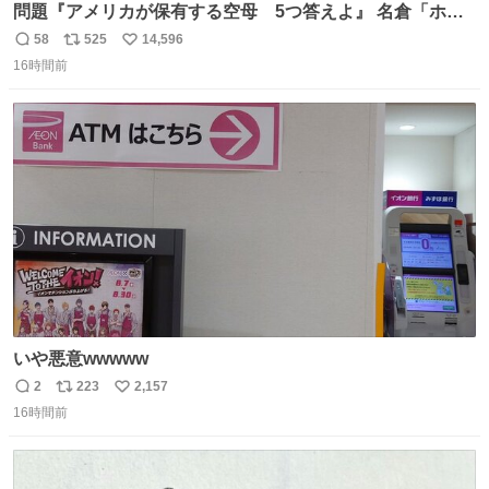
問題『アメリカが保有する空母 5つ答えよ』 名倉「ホン
マごめん、日本」
58
525
14,596
返
リ
い
16時間前
信
ポ
い
数
ス
ね
ト
数
数
いや悪意wwwww
2
223
2,157
返
リ
い
16時間前
信
ポ
い
数
ス
ね
ト
数
数