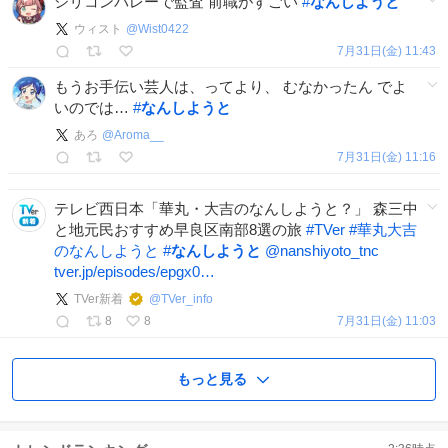
シリコンバレーで監査 前職がすごい
#
なんしようと
ウィスト
@
Wist0422
7月31日(金) 11:43
もうお手伝い芸人は、ってより、 むなかったん でよ
いのでは…
#
なんしようと
あろ
@
Aroma__
7月31日(金) 11:16
テレビ西日本「華丸・大吉のなんしようと？」 森三中
と地元民おすすめ早良区南部8選の旅
#
TVer
#
華丸大吉
のなんしようと
#
なんしようと
@nanshiyoto_tnc
tver.jp/episodes/epgx0…
TVer新着
@
TVer_info
8
8
7月31日(金) 11:03
もっと見る