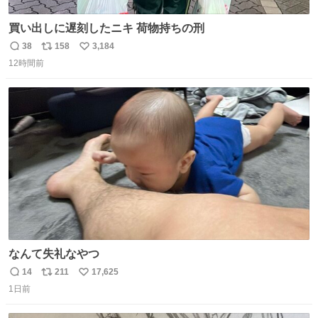
買い出しに遅刻したニキ 荷物持ちの刑
38
158
3,184
返
リ
い
12時間前
信
ポ
い
数
ス
ね
ト
数
数
なんて失礼なやつ
14
211
17,625
返
リ
い
1日前
信
ポ
い
数
ス
ね