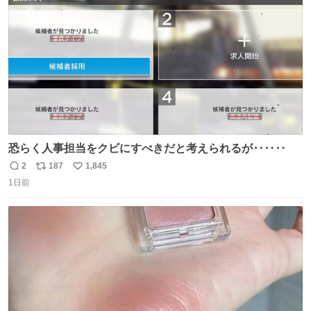
数
恐らく人事担当をクビにすべきだと考えられるが‥‥‥
2
187
1,845
返
リ
い
1日前
信
ポ
い
数
ス
ね
ト
数
数