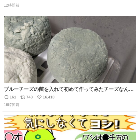
返
リ
い
12時間前
信
ポ
い
数
ス
ね
ト
数
数
ブルーチーズの菌を入れて初めて作ってみたチーズなんだ
けど 本能でちょっとヤバいと思っちゃう見た目だな
161
743
16,410
返
リ
い
16時間前
信
ポ
い
数
ス
ね
ト
数
数