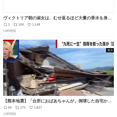
ヴィクトリア朝の淑女は、むせ返るほど大量の香水を身に
つけるものではないとされていた。それでも香水は、髪や
1
104
1,149
返
リ
い
肌の手入れと同じくらい、ヴィクトリア朝の女性達の美容
14時間前
信
ポ
い
習慣に欠かせないものだった。 当時の香水は、現在私たち
数
ス
ね
が知る香水よりも単純な組成で、その大部分は薔薇、菫、
ト
数
数
ベルガモット、
【熊本地震】「台所におばあちゃんが」倒壊した自宅から
孫が救出 地震発生時、台所で夕食の準備をしていた祖母の
65
175
1,627
返
リ
い
「助けて」という声。祖母を背負い、助け出した孫が「命
13時間前
信
ポ
い