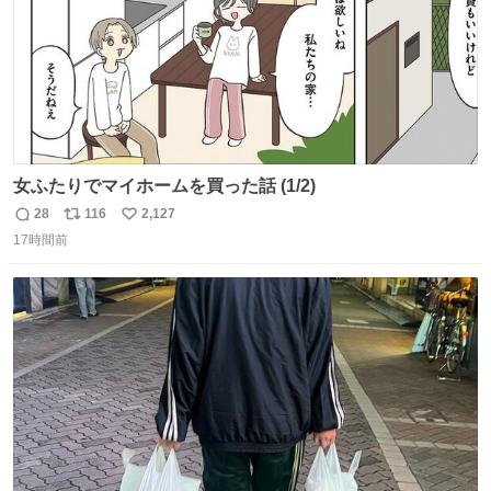
女ふたりでマイホームを買った話 (1/2)
28
116
2,127
返
リ
い
17時間前
信
ポ
い
数
ス
ね
ト
数
数