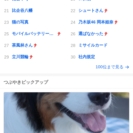
比企谷八幡
シュートさん
猫の写真
乃木坂46 岡本姫奈
モバイルバッテリー発火
選ばなかった
茶風林さん
ミサイルカード
立川競輪
社内規定
100位まで見る
つぶやきピックアップ