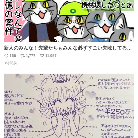
新人のみんな！先輩たちもみんな必ずすごい失敗してるか
ら、ちいさいことは気にしなくてヨシ！ #現場猫
166
1,777
11,057
返
リ
い
3時間前
信
ポ
い
数
ス
ね
ト
数
数