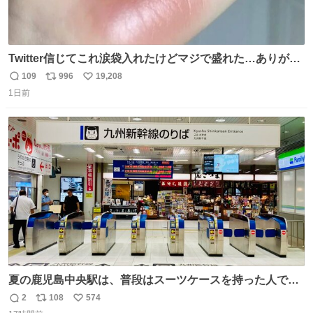
Twitter信じてこれ涙袋入れたけどマジで盛れた…ありがと
う…
109
996
19,208
返
リ
い
1日前
信
ポ
い
数
ス
ね
ト
数
数
夏の鹿児島中央駅は、普段はスーツケースを持った人で溢
れています。 しかし、今日の夕方では、1〜2人しか見ませ
2
108
574
返
リ
い