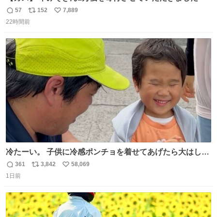
57
152
7,889
返
リ
い
22時間前
信
ポ
い
数
ス
ね
ト
数
数
冷たーい。 子供に冷感ポンチョを着せてあげたら大はしゃ
ぎで喜んでくれました。 こんな素敵な代物を提供してくれ
361
3,842
58,069
返
リ
い
た山口県の恩師に感謝。
1日前
信
ポ
い
数
ス
ね
ト
数
数