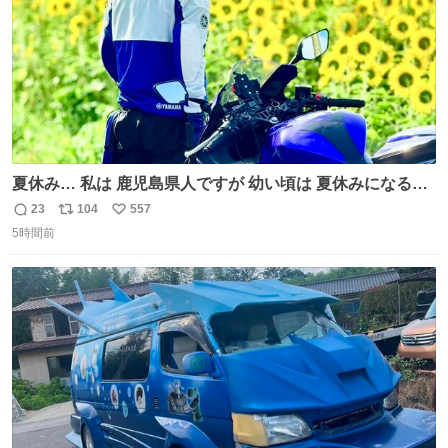
夏休み… 私は 鹿児島県人ですが 幼い頃は 夏休みになると
母の郷… 山梨へ遊びに行くのが楽しみでした 母の実家へ 1
23
104
557
返
リ
い
ヶ月近く泊まって … … 今の私は 医療従事者 お盆休み？ﾅﾆ
5時間前
信
ポ
い
ｿﾚｵｲｼｲﾉ?(笑 … … 子どもの頃 山梨で見た ひまわり畑の風
数
ス
ね
景 淡い記憶 そんな思い出の風景… ありますか？
ト
数
数