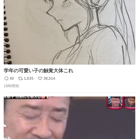
ト
数
数
学年の可愛い子の触覚大体これ
40
1,035
38,514
返
リ
い
18時間前
信
ポ
い
数
ス
ね
ト
数
数