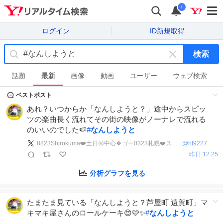
i
ログイン
ID新規取得
検索
キ
ー
話題
最新
画像
動画
ユーザー
ウェブ検索
ワ
ベストポスト
ー
ド
あれ？いつからか「なんしようと？」途中からスピッ
を
ツの楽曲長く流れてその街の映像がノーナレで流れる
消
のいいのでした🍉
#
なんしようと
す
8823Shirokuma❤️土日㊗️中心🍀ゴー0323札幌❤️ス👻🎸福岡北九神戸瀬戸内❤️✨
@
ht9227
昨日 12:25
分析グラフを見る
たまたま見ている「なんしようと？芦屋町 遠賀町」マ
キマキ屋さんのロールケーキ😍🩷✨
#
なんしようと