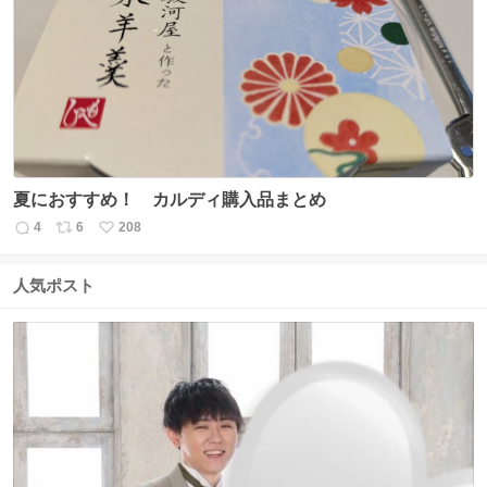
数
ス
ね
ト
数
数
夏におすすめ！ カルディ購入品まとめ
4
6
208
返
リ
い
信
ポ
い
数
ス
ね
人気ポスト
ト
数
数