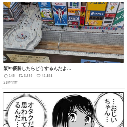
数
ス
ね
ト
数
数
阪神優勝したらどうするんだよ…
145
3,336
42,151
返
リ
い
21時間前
信
ポ
い
数
ス
ね
ト
数
数