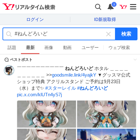
i
ログイン
ID新規取得
検索
キ
ー
話題
最新
画像
動画
ユーザー
ウェブ検索
ワ
ベストポスト
ー
ド
￣￣￣￣￣￣￣￣￣￣
ねんどろいど
ホタル ＿＿＿＿
を
＿＿＿＿＿＿ >>
goodsmile.link/4yajkY
▼グッスマ公式
消
ショップ特典 アクリルスタンド ご予約は9月23日
す
（水）まで✨️
#
スターレイル
#
ねんどろいど
pic.x.com/klUTn4yS7j