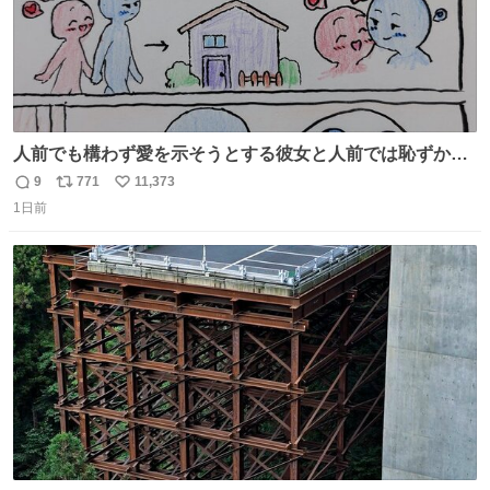
人前でも構わず愛を示そうとする彼女と人前では恥ずかし
いけど彼女を死ぬほど愛している彼氏 同士いませんか✋️
9
771
11,373
返
リ
い
1日前
信
ポ
い
数
ス
ね
ト
数
数