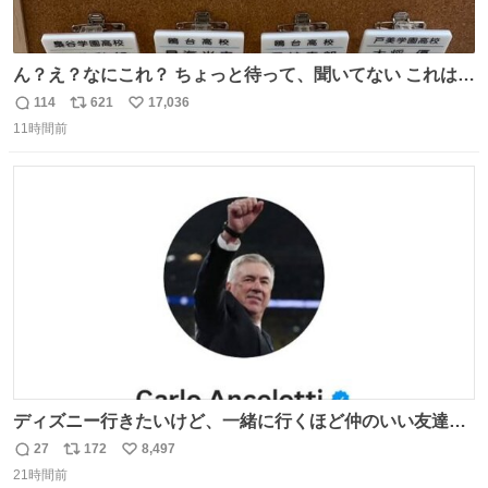
ん？え？なにこれ？ ちょっと待って、聞いてない これは販
売されているのもですか？
114
621
17,036
返
リ
い
11時間前
信
ポ
い
数
ス
ね
ト
数
数
ディズニー行きたいけど、一緒に行くほど仲のいい友達が
居ない… ほんでこれ
27
172
8,497
返
リ
い
21時間前
信
ポ
い