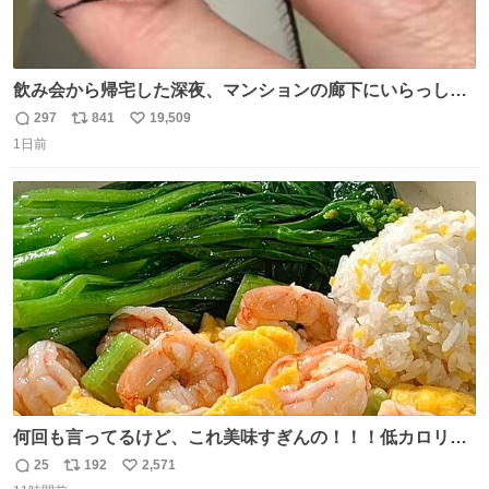
飲み会から帰宅した深夜、マンションの廊下にいらっしゃ
ったオニヤンマ様 まさかこんな都会でお会いできるなんて
297
841
19,509
返
リ
い
思っておらず大興奮しております かっこよすぎる 指を差し
1日前
信
ポ
い
伸べると乗ってきてくれたのでひとまず一緒に帰宅しまし
数
ス
ね
たが、飛ばないということは弱っていらっしゃるのでしょ
ト
数
数
うか…素敵すぎる
何回も言ってるけど、これ美味すぎんの！！！低カロリー
で満足感エグいから一生食べてる😭
25
192
2,571
返
リ
い