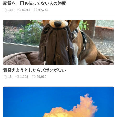
家賃を一円も払ってない人の態度
161
5,261
67,752
返
リ
い
信
ポ
い
数
ス
ね
ト
数
数
着替えようとしたらズボンがない
15
1,198
20,969
返
リ
い
信
ポ
い
数
ス
ね
ト
数
数