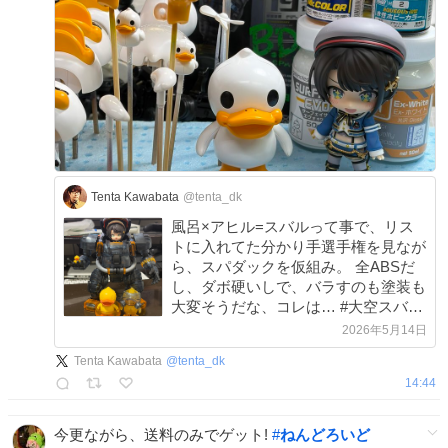
Tenta Kawabata
@tenta_dk
風呂×アヒル=スバルって事で、リス
トに入れてた分かり手選手権を見なが
ら、スパダックを仮組み。 全ABSだ
し、ダボ硬いしで、バラすのも塗装も
大変そうだな、コレは… #大空スバル
#ホロライブ #ねんどろいど
2026年5月14日
Tenta Kawabata
@
tenta_dk
14:44
今更ながら、送料のみでゲット!
#
ねんどろいど