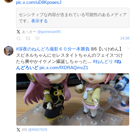
pic.x.com/uD8KpoaesJ
センシティブな内容が含まれている可能性のあるメディア
です。
表示する
あっきー
@
gamesuki95
14:38
#
深夜のねんどろ撮影６０分一本勝負
8/6【いけめん】
スピネルちゃんにセレスタイトちゃんのフェイスつけ
たら爽やかイケメン爆誕しちゃった…
#
ねんどり
#
ね
んどろいど
pic.x.com/fXDRAQmvZ1
KN
@
KN07029