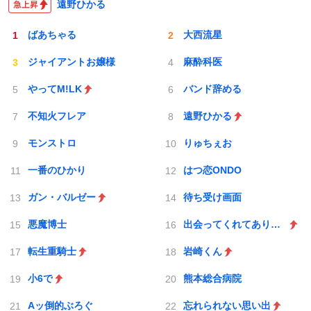
数
遠野ひかる
ばあちゃる
大西流星
ジャイアントお嬢様
麻酔科医
やってM!LK
バンド辞める
不知火フレア
遠野ひかる
モンストロ
りゅちぇお
一番のひかり
はつ恋ONDO
ガン・バルゼー
待ち受け画面
悪魔博士
出会ってくれてありがとう
転生重騎士
岩崎くん
小6で
熊本総合病院
Aッ倒的ぶろぐ
忘れられない思い出