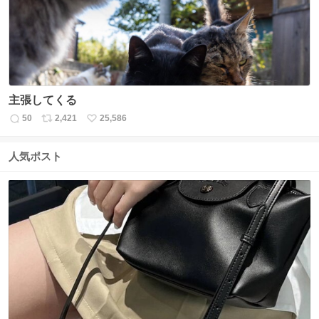
数
主張してくる
50
2,421
25,586
返
リ
い
信
ポ
い
数
ス
ね
人気ポスト
ト
数
数