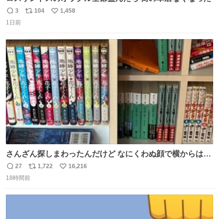
3
104
1,458
返
リ
い
1日前
信
ポ
い
数
ス
ね
ト
数
数
さんざん探しまわったんだけど なにくわぬ顔で横からはえ
てた
27
1,722
16,216
返
リ
い
18時間前
信
ポ
い
数
ス
ね
ト
数
数