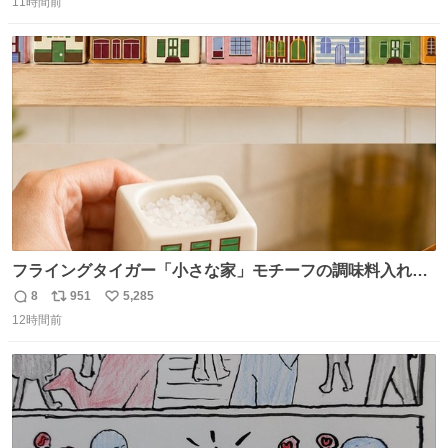
11時間前
信
ポ
い
数
ス
ね
ト
数
数
フライングタイガー「小さな家」モチーフの調味料入れ、
並べれば“デンマークの街並み”に ピンク・グリーン・テラ
8
951
5,285
返
リ
い
コッタの全9種 - fashion-press.net/news/149552
12時間前
信
ポ
い
数
ス
ね
ト
数
数