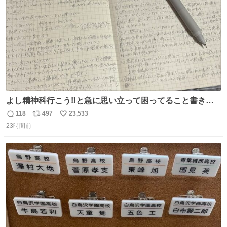
よし精神科行こう‼️と急に思い立って困ってること書き出
してたらペン止まらなくなってすごい勢いで埋まってワロ
118
497
23,533
返
リ
い
タ
23時間前
信
ポ
い
数
ス
ね
ト
数
数