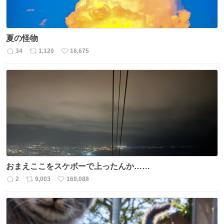
夏の怪物
34
1,120
16,675
返
リ
い
信
ポ
い
数
ス
ね
ト
数
数
おまえここをスケボーで上ったんか……
2
9,003
169,088
返
リ
い
信
ポ
い
数
ス
ね
ト
数