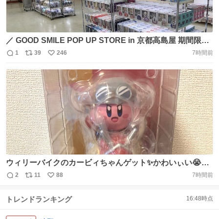
／ GOOD SMILE POP UP STORE in 京都高島屋 期間限定
開催中📢 ＼ 本日より《京都高島屋 7階 イベントスペー
1
39
246
7時間前
返
リ
い
ス》にて期間限定開催中!! #ねんどろいど や #ポッパレ を
信
ポ
い
はじめとしたフィギュアや、#まのさば グッズ等を取り揃
数
ス
ね
えて販売中🙌 📅開催期間 〜8月24日(月)
ト
数
数
https://t.co/it5VFIj5mv https://t.co/WomRG0shMV
ウィリーバイクのカービィちゃんゲット✨かわいぃい😭け
どもったいなくて箱から出す勇気が出ない助けて… ちなみ
2
11
88
7時間前
返
リ
い
に写真にいるねんどろいどのわにゃぽよも箱から出すまで
信
ポ
い
半年ぐらいかかりました🥹 https://t.co/NVrtDrD64Q
トレンドランキング
16:48
時点
数
ス
ね
ト
数