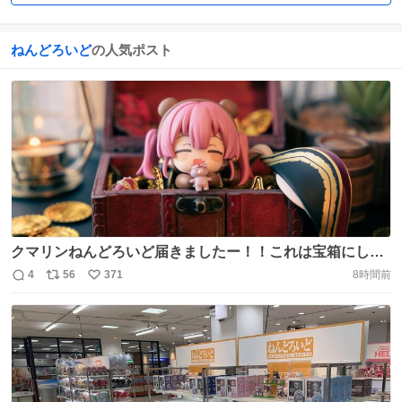
ねんどろいど
の人気ポスト
クマリンねんどろいど届きましたー！！これは宝箱にしま
っておかないと…(笑)可愛いすぎますー！✨🐾 #届いたよマ
4
56
371
8時間前
返
リ
い
リン船長 https://t.co/fd2Ldo5O2T
信
ポ
い
数
ス
ね
ト
数
数