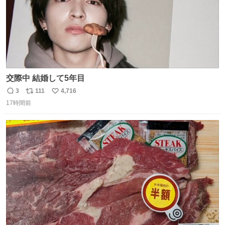
交際中 結婚して5年目
3
111
4,716
返
リ
い
17時間前
信
ポ
い
数
ス
ね
ト
数
数