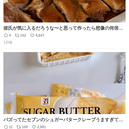
彼氏が気に入るだろうな〜と思って作ったら想像の何倍も
美味しい美味しい言ってくれて嬉しい
4
102
4,947
返
リ
い
1日前
信
ポ
い
数
ス
ね
ト
数
数
バズってたセブンのシュガーバタークレープうますぎて
7NOWで買い溜め🛒💭
11
100
2,981