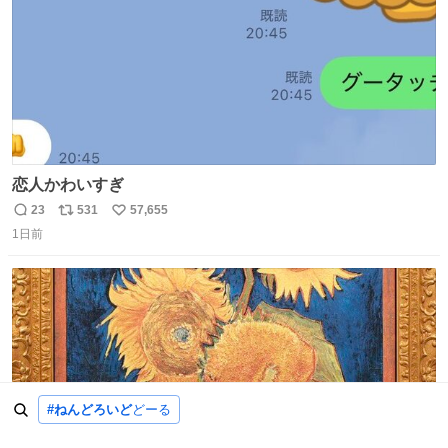
恋人かわいすぎ
23
531
57,655
返
リ
い
1日前
信
ポ
い
数
ス
ね
ト
数
数
#ねんどろいど
どーる