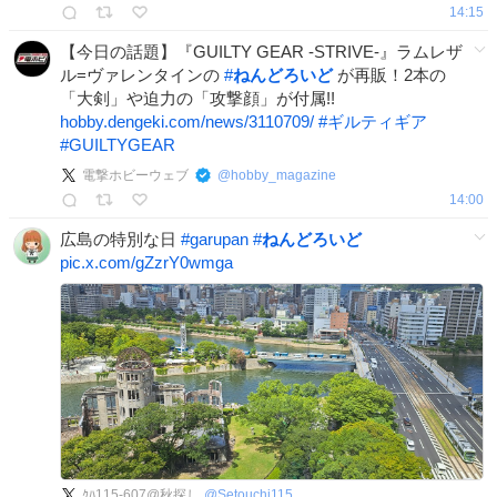
14:15
【今日の話題】『GUILTY GEAR -STRIVE-』ラムレザ
ル=ヴァレンタインの
#
ねんどろいど
が再販！2本の
「大剣」や迫力の「攻撃顔」が付属!!
hobby.dengeki.com/news/3110709/
#
ギルティギア
#
GUILTYGEAR
電撃ホビーウェブ
@
hobby_magazine
14:00
広島の特別な日
#
garupan
#
ねんどろいど
pic.x.com/gZzrY0wmga
ｸﾊ115-607@秋探し
@
Setouchi115