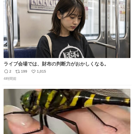
数
ライブ会場では、財布の判断力がおかしくなる。
2
199
1,015
返
リ
い
4時間前
信
ポ
い
数
ス
ね
ト
数
数