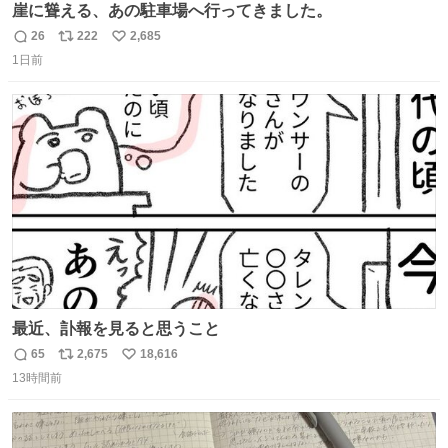
崖に聳える、あの駐車場へ行ってきました。
26
222
2,685
返
リ
い
1日前
信
ポ
い
数
ス
ね
ト
数
数
最近、訃報を見ると思うこと
65
2,675
18,616
返
リ
い
13時間前
信
ポ
い
数
ス
ね
ト
数
数