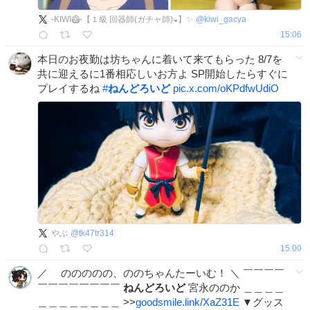
‐KIWI🥝‐【１級 回器師(ガチャ師)◒】✨
@
kiwi_gacya
15:06
本日のお夜勤は坊ちゃんに着いて来てもらった 8/7を
共に迎えるに1番相応しいお方よ SP開始したらすぐに
プレイするね
#
ねんどろいど
pic.x.com/oKPdfwUdiO
やぶ
@
tk47tr314
15:00
／ ののののの、ののちゃんたーいむ！ ＼ ￣￣￣￣
￣￣￣￣￣￣￣￣
ねんどろいど
宮永ののか ＿＿＿＿
＿＿＿＿＿＿＿＿ >>
goodsmile.link/XaZ31E
▼グッス