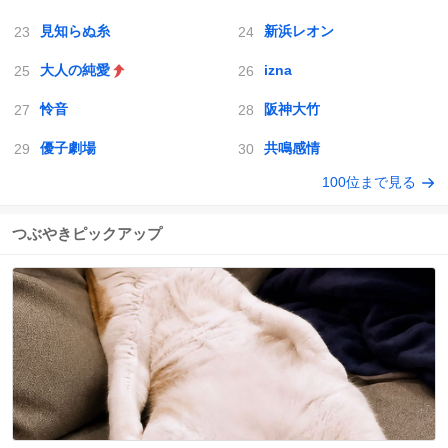
見知らぬ糸
新浜レオン
大人の純愛
izna
怜音
阪神大竹
優子劇場
共鳴感情
100位まで見る
つぶやきピックアップ