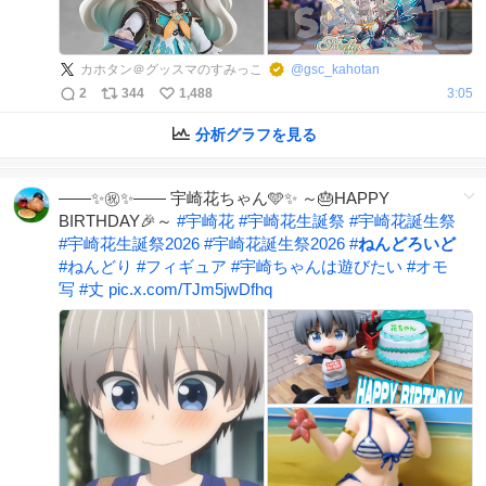
カホタン＠グッスマのすみっこ
@
gsc_kahotan
2
344
1,488
3:05
分析グラフを見る
――✨㊗️✨―― 宇崎花ちゃん🩵✨ ～🎂HAPPY
BIRTHDAY🎉～
#
宇崎花
#
宇崎花生誕祭
#
宇崎花誕生祭
#
宇崎花生誕祭2026
#
宇崎花誕生祭2026
#
ねんどろいど
#
ねんどり
#
フィギュア
#
宇崎ちゃんは遊びたい
#
オモ
写
#
丈
pic.x.com/TJm5jwDfhq