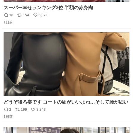
スーパー幸せランキング3位 半額の赤身肉
18
154
6,071
返
リ
い
1日前
信
ポ
い
数
ス
ね
ト
数
数
どうぞ後ろ姿です コートの紐がいいよね…そして腰が細い
2
199
3,843
返
リ
い
1日前
信
ポ
い
数
ス
ね
ト
数