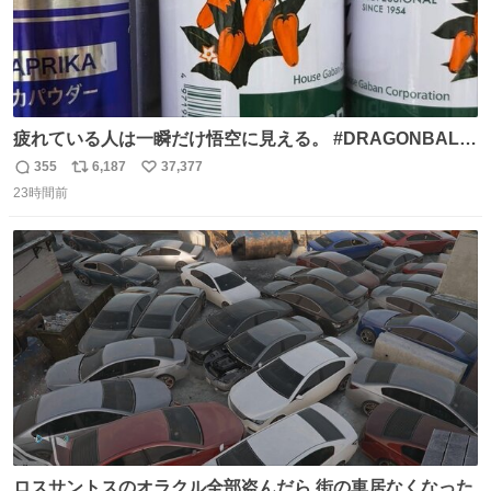
疲れている人は一瞬だけ悟空に見える。 #DRAGONBALL
#ドラゴンボール
355
6,187
37,377
返
リ
い
23時間前
信
ポ
い
数
ス
ね
ト
数
数
ロスサントスのオラクル全部盗んだら 街の車居なくなった