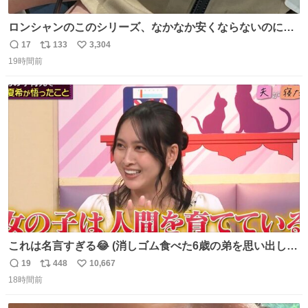
ロンシャンのこのシリーズ、なかなか安くならないのにセ
ール価格になってる🖤✨レザーなのが反則級にかわいい。
17
133
3,304
返
リ
い
持ってるだけでコーデが格上げされる。
19時間前
信
ポ
い
数
ス
ね
ト
数
数
これは名言すぎる😂 (消しゴム食べた6歳の弟を思い出しな
がら)
19
448
10,667
返
リ
い
18時間前
信
ポ
い
数
ス
ね