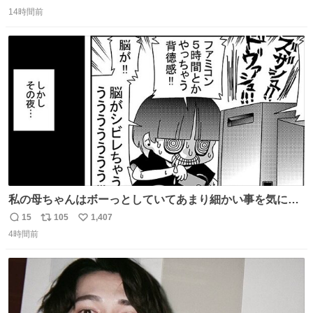
返
リ
い
14時間前
信
ポ
い
数
ス
ね
ト
数
数
私の母ちゃんはボーっとしていてあまり細かい事を気にし
ません。優秀な人の多い現代の価値観から見ると、あまり
15
105
1,407
返
リ
い
優秀な母親ではないかもしれません。でも、だからこそ、
4時間前
信
ポ
い
私はそういう母親が大好きです。今も昔もすごくリラック
数
ス
ね
スします。「優秀」と「良い」は別なんですよね。 1/2
ト
数
数