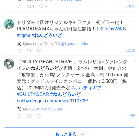
1
5
13:23
トリダモノ氏オリジナルキャラクター初プラモ化！
PLAMATEA MXちゃん明日受注開始！
fc2.to/hvWiKB
#
figma
#
ねんどろいど
figmaねんどろいどDB
@
figma_nendoroid
12:16
『GUILTY GEAR -STRIVE-』ラムレザル=ヴァレンタ
インの
ねんどろいど
が再販！2本の「大剣」や迫力の
「攻撃顔」が付属! ノンスケール 全高：約 100 mm 発
売元：グッドスマイルカンパニー 価格：9,500円（税
込） 2026年12月発売予定
#
ギルティギア
#
GUILTYGEAR
#
ねんどろいど
hobby.dengeki.com/news/3110709/
MA-SA
@
jbl375537500
11:55
もっと見る