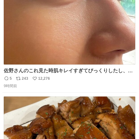
ト
数
数
佐野さんのこれ見た時肌キレイすぎてびっくりしたし、や
はりアイドルって体型･肌管理すごすぎる
5
243
12,276
返
リ
い
9時間前
信
ポ
い
数
ス
ね
ト
数
数