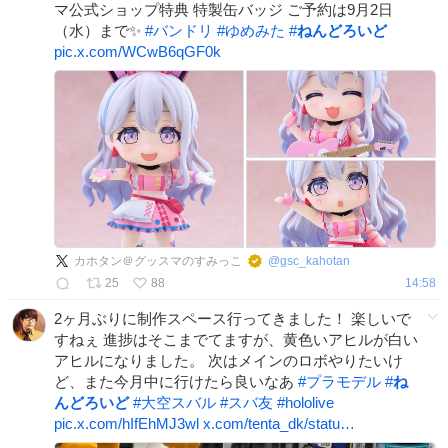
マ公式ショップ特典 特製缶バッジ ご予約は9月2日
（水）まで✨️
#
バンドリ
#
ゆめみた
#
ねんどろいど
pic.x.com/WCwB6qGF0k
カホタン＠グッスマのすみっこ
@
gsc_kahotan
25
88
14:58
2ヶ月ぶりに制作スペース行ってきました！ 楽しいで
すねぇ 進捗はそこまでてますが、黄色いアヒルが白い
アヒルになりました。 次はメインのロボやりたいけ
ど、また今月中に行けたら良いなあ
#
プラモデル
#
ね
んどろいど
#
大空スバル
#
スバ友
#
hololive
pic.x.com/hIfEhMJ3wl
x.com/tenta_dk/statu…