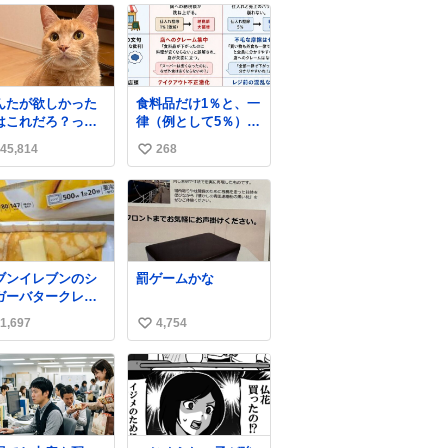
んたが欲しかった
食料品だけ1％と、一
はこれだろ？って
律（例として5％）の
って押してくれた
比較表を作ってみま
45,814
268
い
形がコチラ
した。 参考になるか
と思います。
い
ね
数
ブンイレブンのシ
罰ゲームかな
ガーバタークレー
とえんがわの寿司
1,697
4,754
い
探している人へ！
ュガーバタークレ
い
プは目黒、品川、
ね
田、渋谷、川崎、
数
浜、鶴見、九州の
部エリア限定商品
8月5日に発注が終