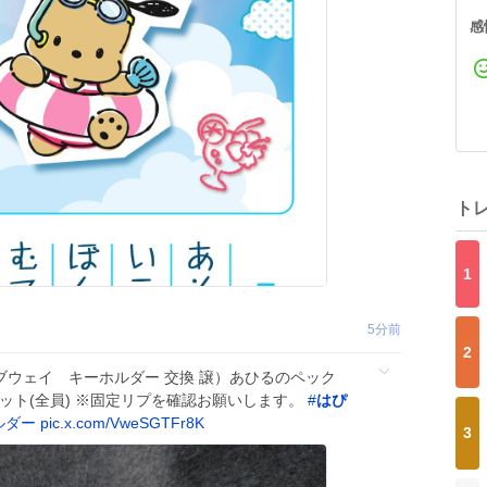
感
ト
1
5分前
2
ブウェイ キーホルダー 交換 譲）あひるのペック
ット(全員) ※固定リプを確認お願いします。
#
はぴ
ルダー
pic.x.com/VweSGTFr8K
3