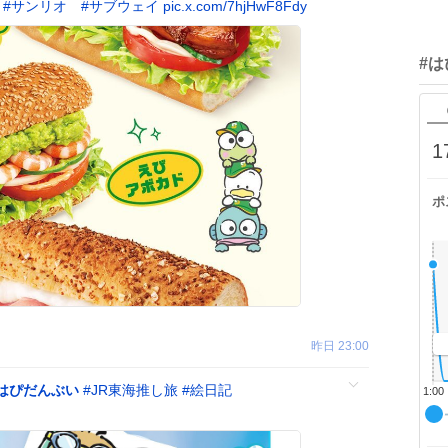
#
サンリオ
#
サブウェイ
pic.x.com/7hjHwF8Fdy
#
1
ポ
昨日 23:00
はぴだんぶい
#
JR東海推し旅
#
絵日記
1:00