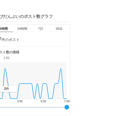
はぴだんぶいの
ポスト数グラフ
6時間
24時間
7日
30日
7
件のポスト
スト数の推移
1:00
2
件
3:00
5:00
7:00