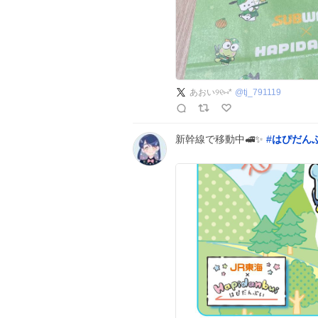
あおい୨୧⑅*
@
tj_791119
新幹線で移動中🚅✨
#
はぴだん