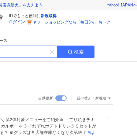
Yahoo! JAPAN
ヘ
災害救助犬」を支えよう
IDでもっと便利に
新規取得
ログイン
ヤフーショッピングなら「毎日5％」おトク
ース
検索
キ
ー
ワ
ー
ド
を
消
自動更新
並べ替え：
新着順
す
 ＼ 第2弾対象メニューをご紹介🥪 ・てり焼きチキ
スカルポーネ ※それぞれポテトドリンクＳセットが
する？ ※グッズは各店舗在庫なくなり次第終了
#
は