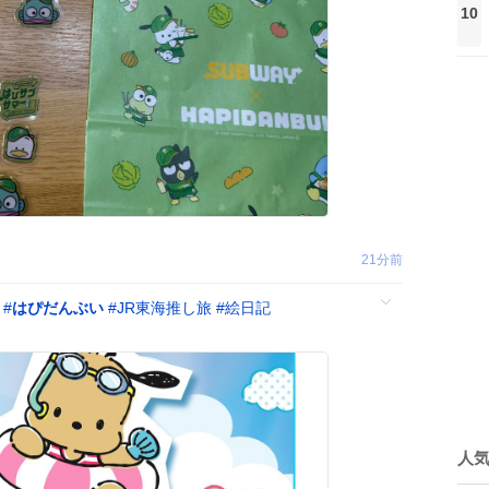
10
21分前
ｗ
#
はぴだんぶい
#
JR東海推し旅
#
絵日記
人