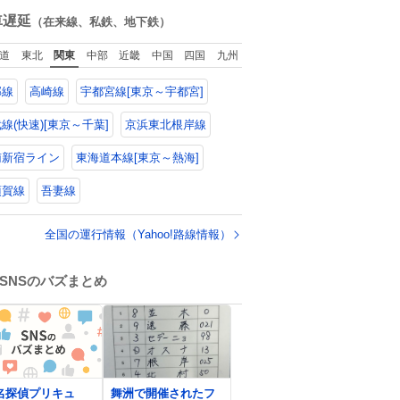
モット、
ね
山口県の恩師に感
数
車遅延
（在来線、私鉄、地下鉄）
謝。
道
東北
関東
中部
近畿
中国
四国
九州
郡線
高崎線
宇都宮線[東京～宇都宮]
線(快速)[東京～千葉]
京浜東北根岸線
南新宿ライン
東海道本線[東京～熱海]
須賀線
吾妻線
全国の運行情報（Yahoo!路線情報）
SNSのバズまとめ
0
名探偵プリキュ
舞洲で開催されたフ