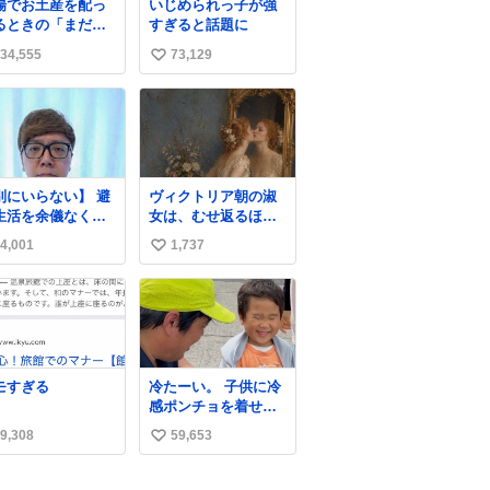
場でお土産を配っ
いじめられっ子が強
したため店舗に置
るときの「まだ気
すぎると話題に
てあるところ少な
いてませんよ」的
ですが見つけたら
34,555
73,129
い
演技が毎回シンド
いです🤩❣️
。
い
ね
数
別にいらない】 避
ヴィクトリア朝の淑
生活を余儀なくさ
女は、むせ返るほど
ている子どもたち
大量の香水を身につ
4,001
1,737
い
ためにヒカキンボ
けるものではないと
クス1000個を寄付
されていた。それで
い
せていただきまし
も香水は、髪や肌の
ね
手入れと同じくら
数
い、ヴィクトリア朝
の女性達の美容習慣
に欠かせないものだ
モすぎる
冷たーい。 子供に冷
った。 当時の香水
感ポンチョを着せて
は、現在私たちが知
あげたら大はしゃぎ
る香水よりも単純な
9,308
59,653
い
で喜んでくれまし
組成で、その大部分
た。 こんな素敵な代
い
は薔薇、菫、ベルガ
物を提供してくれた