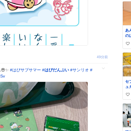
あ
の
言
い
手
い
49分前
ね
数
😎✨
#
はぴサブサマー
#
はぴだんぶい
#
サンリオ
#
SSv
セ
ュ
プ
い
を
シ
い
ー
ね
蒲
数
横
一
で