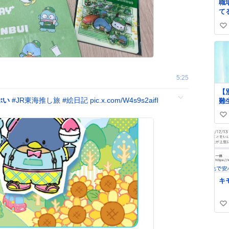
職
了
て
い
づ
い
い
な
即買
い
い
ね
数
5:25
【
ぶい
#
JR東海推し旅
#
絵日記
pic.x.com/W4s9s2aifI
難
れ
い
の
ッ
い
さ
ね
た
数
キ
い
い