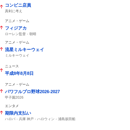
北海道コンサドーレ札幌
コンサドーレ
コンビニ店員
コンサドーレ札幌
コンサ
ヴィニ
シュート
真剣に考え
アニメ・ゲーム
フィジアカ
ローレン監督
朝晴
アニメ・ゲーム
流星ミルキーウェイ
ミルキーウェイ
ニュース
平成8年8月8日
アニメ・ゲーム
パワフルプロ野球2026-2027
甲子園2026
エンタメ
期限内支払い
ハロパ
兵庫 神戸
ハロウィン
浦島坂田船