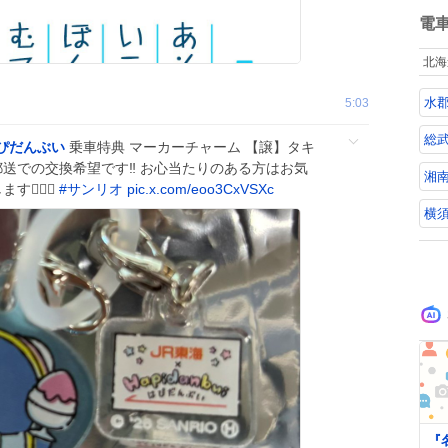
ね
数
電
北海
水
5:03
総武
ぴだんぶい
乗車特典 マーカーチャーム 【譲】タキ
郵送での交換希望です‼️ お心当たりのある方はお気
湘
🏻‍♀️
#
サンリオ
pic.x.com/eoo3CxVSXc
横
0
『