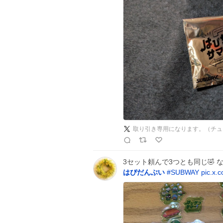
取り引き専用になります。（チュ
3セット頼んで3つとも同じ🤣 
はぴだんぶい
#
SUBWAY
pic.x