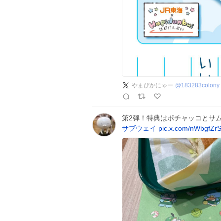
やまぴかにゃー
@
183283colony
第2弾！特典はポチャッコとサム
サブウェイ
pic.x.com/nWbgfZr