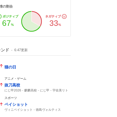
情の割合
ポジティブ
ネガティブ
67
33
%
%
レンド
6:47
更新
猫の日
アニメ・ゲーム
抜刀高校
にじ甲2026
麒麟高校
にじ甲
宇佐美リト
スポーツ
ペイショット
ヴィニペイショット
徳島ヴォルティス
ティラパット
ヴォルティス