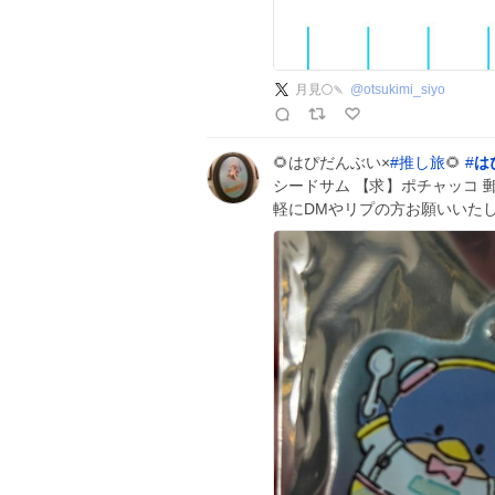
月見🌕🍡
@
otsukimi_siyo
🌻​はぴだんぶい×
#
推し旅
🌻
#
は
シードサム 【求】ポチャッコ 
軽にDMやリプの方お願いいたします