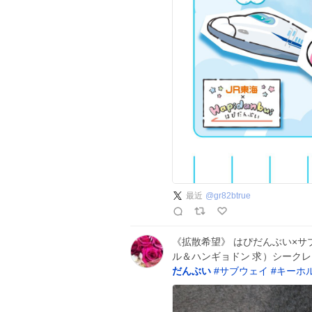
最近
@
gr82btrue
《拡散希望》 はぴだんぶい×サ
ル＆ハンギョドン 求）シークレ
だんぶい
#
サブウェイ
#
キーホ