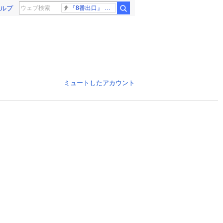
ルプ
『8番出口』 金ロー
ミュートしたアカウント