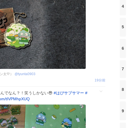
4
5
6
7
ン太💛）
@
tyunta0903
19分前
8
なんでなん？！笑うしかない😎
#
はぴサブサマー
#
.com/tIVPMhpXUQ
9