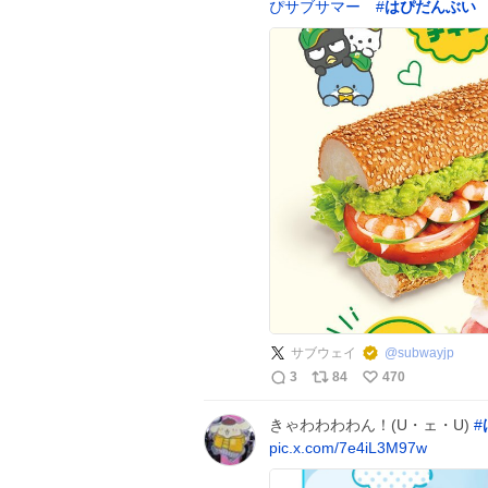
ぴサブサマー
#
はぴだんぶい
サブウェイ
@
subwayjp
3
84
470
きゃわわわわん！(U・ェ・U)
#
pic.x.com/7e4iL3M97w