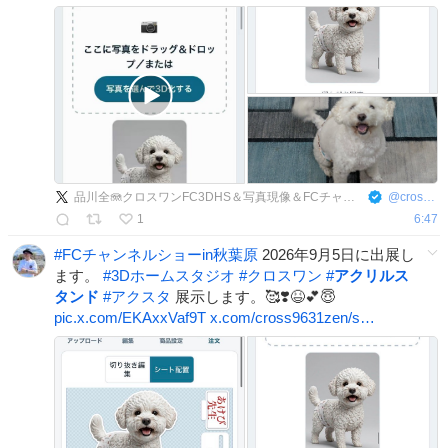
品川全🪼クロスワンFC3DHS＆写真現像＆FCチャンネルのFC池袋＆信長デイトナ＆賃貸･民泊･売買
@
cross9631zen
1
6:47
#
FCチャンネルショーin秋葉原
2026年9月5日に出展し
ます。
#
3Dホームスタジオ
#
クロスワン
#
アクリルス
タンド
#
アクスタ
展示します。🥰❣️😆💕😇
pic.x.com/EKAxxVaf9T
x.com/cross9631zen/s…