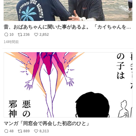
昔、おばあちゃんに聞いた事があるよ。 「カイちゃんをい
じめると、アイツが海から上がって来るぞ。」って。
10
236
2,852
返
リ
い
14時間前
信
ポ
い
数
ス
ね
ト
数
数
マンガ「同窓会で再会した初恋のひと」
48
889
8,313
返
リ
い