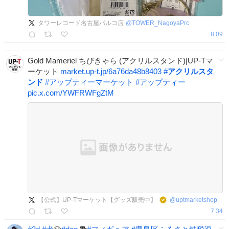
タワーレコード名古屋パルコ店
@
TOWER_NagoyaPrc
8:09
Gold Mameriel ちびきゃら (アクリルスタンド)|UP-Tマ
ーケット
market.up-t.jp/6a76da48b8403
#
アクリルスタ
ンド
#
アップティーマーケット
#
アップティー
pic.x.com/YWFRWFgZtM
【公式】UP-Tマーケット【グッズ販売中】
@
uptmarketshop
7:34