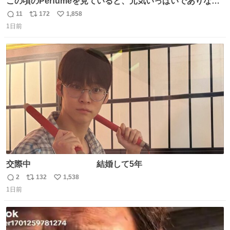
この頃のPerfumeを見ていると、元気いっぱいでありなが
ら決して感情に任せすぎることなく、しっかりと制御され
11
172
1,858
返
リ
い
たダンスであることに新鮮に驚く。3人のあげた足の向き
1日前
信
ポ
い
や角度とか本当に細かな部分まできっちりと揃っていてそ
数
ス
ね
こから積み重ねてきた努力や練習量が見て取れる…
ト
数
数
交際中 結婚して5年
2
132
1,538
返
リ
い
1日前
信
ポ
い
数
ス
ね
ト
数
数