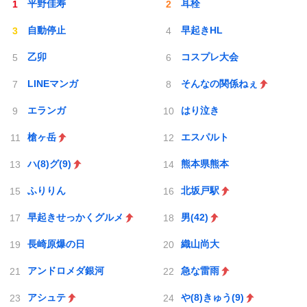
平野佳寿
耳栓
自動停止
早起きHL
乙卯
コスプレ大会
LINEマンガ
そんなの関係ねぇ
エランガ
はり泣き
槍ヶ岳
エスパルト
ハ(8)グ(9)
熊本県熊本
ふりりん
北坂戸駅
早起きせっかくグルメ
男(42)
長崎原爆の日
織山尚大
アンドロメダ銀河
急な雷雨
アシュテ
や(8)きゅう(9)