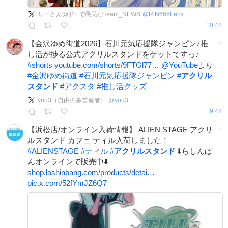
りーさん@ドL’で愚民なTeam_NEWS
@
RiN666Lehy
10:42
【金沢ゆめ街道2026】石川元気応援隊ジャンピン♪推
し活が捗る公式アクリルスタンドをゲットですっ♪
#
shorts
youtube.com/shorts/9FTGl77…
@YouTube
より
#
金沢ゆめ街道
#
石川元気応援隊ジャンピン
#
アクリル
スタンド
#
アクスタ
#
推し活グッズ
yuu3（自由の鼻笛奏者）
@
yuu3
9:48
【浜松店/オンライン入荷情報】 ALIEN STAGE アクリ
ルスタンド カフェ ティル入荷しました！
#
ALIENSTAGE
#
ティル
#
アクリルスタンド
⬇️らしんば
んオンラインで販売中⬇️
shop.lashinbang.com/products/detai…
pic.x.com/52fYmJZ6Q7