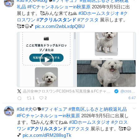
#
3d
#
犬
🐶
#
dog
🐕
#
フィギュア
#
豊島区ふるさと納税返
礼品
#
FCチャンネルショーin秋葉原
2026年9月5日に出
展します。🥰みんな来てね🙏
#
3Dホームスタジオ
#
ク
ロスワン
#
アクリルスタンド
#
アクスタ
展示します。
🥰❣️😆💕
pic.x.com/2wbLxdpQBU
品川全🪼クロスワンFC3DHS＆写真現像＆FCチャンネルのFC池袋＆信長デイトナ＆賃貸･民泊･売買
@
cross9631zen
1
2
6:47
#
3d
#
犬
🐶🐕
#
フィギュア
#
豊島区ふるさと納税返礼品
#
FCチャンネルショーin秋葉原
2026年9月5日に出展し
ます。🥰みんな来てね🙏
#
3Dホームスタジオ
#
クロス
ワン
#
アクリルスタンド
#
アクスタ
展示します。🥰❣️😆
💕
pic.x.com/dRM288sgTk