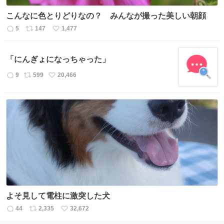
こんなに色とりどりなの？ みんなが撮った美しい朝顔
5
147
1,477
返
リ
い
信
ポ
い
数
ス
ね
「にんぎょになっちゃった」
ト
数
数
9
599
20,466
返
リ
い
信
ポ
い
数
ス
ね
ト
数
数
よそ見して電柱に激突した犬
44
2,335
32,672
返
リ
い
信
ポ
い