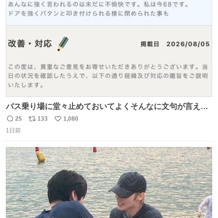
数
バス乗り場に堂々止めておいてよくそんなに文句が言える
ね 運転士は日本人やったのなら韓国人は関係ないし、なん
25
133
1,080
返
リ
い
なら68歳も関係ない…
1日前
信
ポ
い
数
ス
ね
ト
数
数