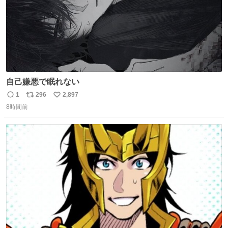
自己嫌悪で眠れない
1
296
2,897
返
リ
い
8時間前
信
ポ
い
数
ス
ね
ト
数
数