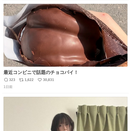
数
ス
ね
ト
数
数
最近コンビニで話題のチョコパイ！
323
1,622
30,831
返
リ
い
1日前
信
ポ
い
数
ス
ね
ト
数
数