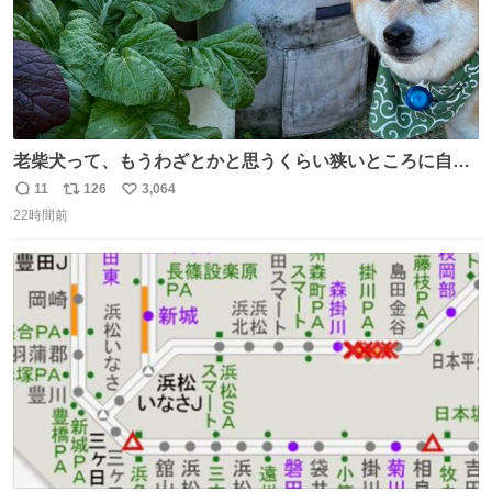
老柴犬って、もうわざとかと思うくらい狭いところに自ら
はまりにいくじゃないですか？ 今朝ガーデニングしてる飼
11
126
3,064
返
リ
い
い主の間にはまってきて、最高に可愛かった♥️
22時間前
信
ポ
い
数
ス
ね
ト
数
数