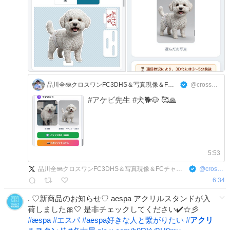
品川全🪼クロスワンFC3DHS＆写真現像＆FCチャンネルのFC池袋＆信長デイトナ＆賃貸･民泊･売買
@cross9631zen
#アケビ先生 #犬🐕🐶 🥰🙏
5:53
品川全🪼クロスワンFC3DHS＆写真現像＆FCチャンネルのFC池袋＆信長デイトナ＆賃貸･民泊･売買
@
cross9631zen
6:34
. ♡新商品のお知らせ♡ aespa アクリルスタンドが入
荷しました🎀🤍 是非チェックしてください✔️☆彡
#
æspa
#
エスパ
#
aespa好きな人と繋がりたい
#
アクリ