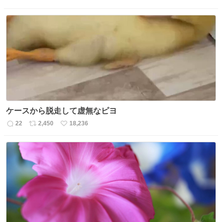
返
リ
い
信
ポ
い
数
ス
ね
ト
数
数
ケースから脱走して虚無なピヨ
22
2,450
18,236
返
リ
い
信
ポ
い
数
ス
ね
ト
数
数