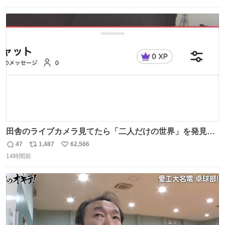
！
数
ス
ね
ト
数
数
田舎のライブカメラ見てたら「二人だけの世界」を発見し
た
47
1,487
62,566
返
リ
い
14時間前
信
ポ
い
数
ス
ね
ト
数
数