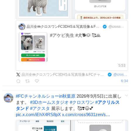
品川全🪼クロスワンFC3DHS＆写真現像＆FCチャンネルのFC池袋＆信長デイトナ＆賃貸･民泊･売買
@cross9631zen
#アケビ先生 #犬🐕🐶 🥰🙏
5:53
品川全🪼クロスワンFC3DHS＆写真現像＆FCチャンネルのFC池袋＆信長デイトナ＆賃貸･民泊･売買
@
cross9631zen
6:34
#
FCチャンネルショーin秋葉原
2026年9月5日に出展し
ます。
#
3Dホームスタジオ
#
クロスワン
#
アクリルス
タンド
#
アクスタ
展示します。🥰❣️😆💕
pic.x.com/iEhX4RS8pX
x.com/cross9631zen/s…