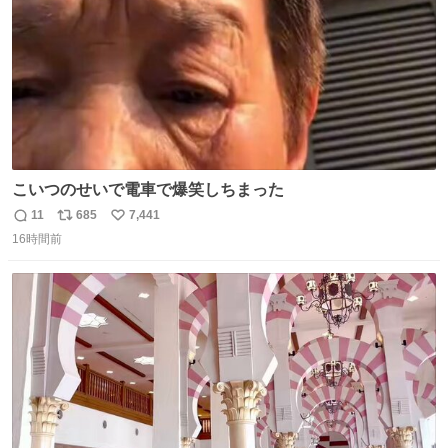
こいつのせいで電車で爆笑しちまった
11
685
7,441
返
リ
い
16時間前
信
ポ
い
数
ス
ね
ト
数
数