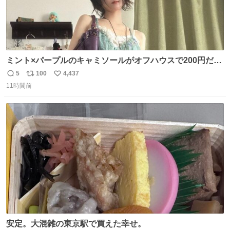
ミント×パープルのキャミソールがオフハウスで200円だっ
た♩
5
100
4,437
返
リ
い
11時間前
信
ポ
い
数
ス
ね
ト
数
数
安定。大混雑の東京駅で買えた幸せ。