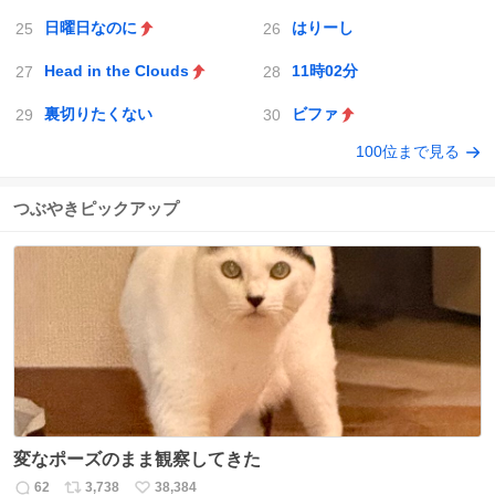
日曜日なのに
はりーし
Head in the Clouds
11時02分
裏切りたくない
ビファ
100位まで見る
つぶやきピックアップ
変なポーズのまま観察してきた
62
3,738
38,384