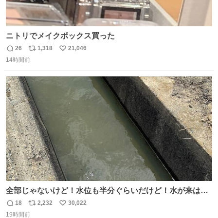
ニトリでメイクボックス買った
26
1,318
21,046
返
リ
い
14時間前
信
ポ
い
数
ス
ね
ト
数
数
全部じゃないけど！水位も半分ぐらいだけど！水が来はじ
めたよ！！！ 作業してくれた方々ありがとーーー
18
2,232
30,022
返
リ
い
ー！！！！！！！！！！！！！！！！！！！！！！！！！
19時間前
信
ポ
い