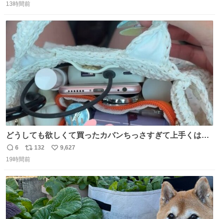
13時間前
信
ポ
い
数
ス
ね
ト
数
数
どうしても欲しくて買ったカバンちっさすぎて上手くはめ
ないと荷物入らん。女のカバンってなんでこんなちっさい
6
132
9,627
返
リ
い
の
19時間前
信
ポ
い
数
ス
ね
ト
数
数