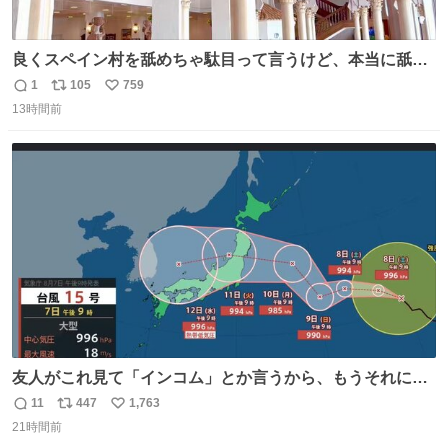
良くスペイン村を舐めちゃ駄目って言うけど、本当に舐め
ちゃ行けないのはスペィン村ホテル🏛🏨 だってロビーから
1
105
759
返
リ
い
中庭抜けるだけでこの有様🤩 ディズニーホテル泊まってる
13時間前
信
ポ
い
場所じゃない。 5年振りの志摩スペイン村パルケエスパー
数
ス
ね
ニャは益々素晴らしい場所になってる
ト
数
数
友人がこれ見て「インコム」とか言うから、もうそれにし
か見えなくなっちゃった。
11
447
1,763
返
リ
い
21時間前
信
ポ
い