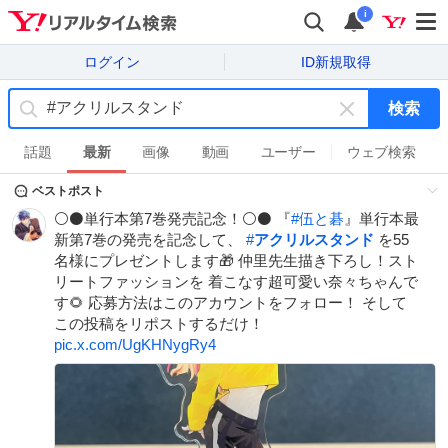
i
ログイン
ID新規取得
検索
キ
ー
話題
最新
画像
動画
ユーザー
ウェブ検索
ワ
ベストポスト
ー
ド
⚪️⚫️単行本第7巻発売記念！⚪️⚫️ 『
#
伍と碁
』単行本最
を
新第7巻の発売を記念して、
#
アクリルスタンド
を55
消
名様にプレゼントします🎁 仲里先生描き下ろし！スト
す
リートファッションを 着こなす超可愛い奈々ちゃんで
す🌻 応募方法はこのアカウントをフォロー！ そして
この投稿をリポストするだけ！
pic.x.com/UgKHNygRy4