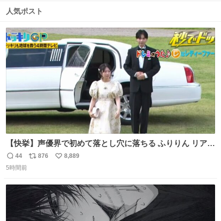
数
ス
ね
人気ポスト
ト
数
数
【快挙】声優界で初めて落とし穴に落ちる ふりりん リアク
ションが最高過ぎる🤣 #ドッキリGP #降幡愛
44
876
8,889
返
リ
い
5時間前
信
ポ
い
数
ス
ね
ト
数
数