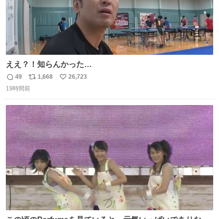
ええ？！知らんかった…
49
1,668
26,723
返
リ
い
19時間前
信
ポ
い
数
ス
ね
ト
数
数