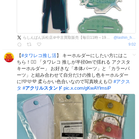
らしんばん浜松店＠中古買取販売【毎日11時～19時まで営業中】※木曜日は買取のみ休業
@
lashin_hamamatu
9:02
【
#
タワレコ推し活
】 キーホルダーにしたい方にはこ
ちら！💁‍♀️ 「タワレコ 推しが半径0mで揺れる アクスタ
キーホルダー」 お好きな「本体パーツ」と「カラーパ
ーツ」と組み合わせて自分だけの推し色キーホルダー
に!💛🩷💜 柔らかい色合いなので写真映えも◎
#
アクス
タ
#
アクリルスタンド
pic.x.com/gKwAYlmsiP