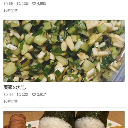
39
138
4,553
返
リ
い
16時間前
信
ポ
い
数
ス
ね
ト
数
数
実家のだし
44
123
2,917
返
リ
い
10時間前
信
ポ
い
数
ス
ね
ト
数
数