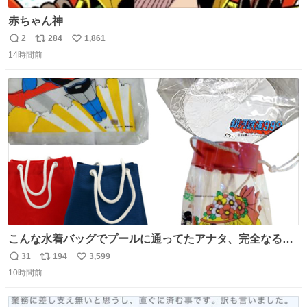
赤ちゃん神
2
284
1,861
返
リ
い
14時間前
信
ポ
い
数
ス
ね
ト
数
数
こんな水着バッグでプールに通ってたアナタ、完全なる同
世代（笑） #70年代 #80年代 #昭和レトロ
31
194
3,599
返
リ
い
10時間前
信
ポ
い
数
ス
ね
ト
数