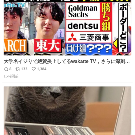
数
千kcalオーバーの食事を摂取し、増量したという。
大学名イジりで絶賛炎上してるwakatte TV，さらに深刻な
問題はこっちでは？ ・都内の特定企業に入るのを極度に推
8
133
1,384
返
リ
い
奨し，それ以外の地域で堅実に生きるのを周縁化する ・恋
15時間前
信
ポ
い
愛にかまけ，「陽キャラ」として振る舞うのを極端に中心
数
ス
ね
化する ・院生が研究環境を求め他大学に移るのを批判する
ト
数
数
過去例↓