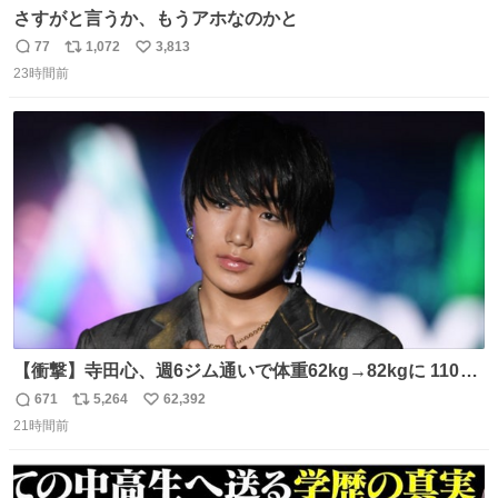
さすがと言うか、もうアホなのかと
77
1,072
3,813
返
リ
い
23時間前
信
ポ
い
数
ス
ね
ト
数
数
【衝撃】寺田心、週6ジム通いで体重62kg→82kgに 110kg
のベンチプレス持ち上げる姿披露
671
5,264
62,392
返
リ
い
news.livedoor.com/article/detail… 元々自重のみだった
21時間前
信
ポ
い
が、更に筋肉を大きくするためジム通いを開始。筋肉増量
数
ス
ね
のためおにぎり10個、ゼリー飲料3～4本、パスタと毎日4
ト
数