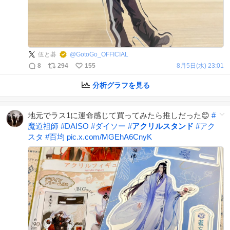
伍と碁
@
GotoGo_OFFICIAL
8
294
155
8月5日(水) 23:01
分析グラフを見る
地元でラス1に運命感じて買ってみたら推しだった😊
#
魔道祖師
#
DAISO
#
ダイソー
#
アクリルスタンド
#
アク
スタ
#
百均
pic.x.com/MGEhA6CnyK