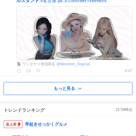
ルスタンド
#
名古屋
pic.x.com/h8RYvBH8mv
ワンダケイ韓流商店
@
Wonderk_Nagoya
6:27
もっと見る
トレンドランキング
21:54
時点
早起きせっかくグルメ