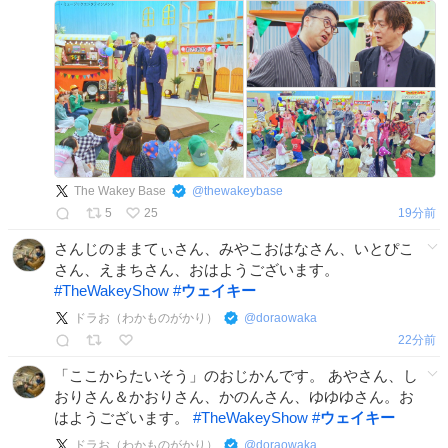
The Wakey Base
@
thewakeybase
5
25
19分前
さんじのままてぃさん、みやこおはなさん、いとぴこ
さん、えまちさん、おはようございます。
#
TheWakeyShow
#
ウェイキー
ドラお（わかものがかり）
@
doraowaka
23分前
「ここからたいそう」のおじかんです。 あやさん、し
おりさん＆かおりさん、かのんさん、ゆゆゆさん。お
はようございます。
#
TheWakeyShow
#
ウェイキー
ドラお（わかものがかり）
@
doraowaka