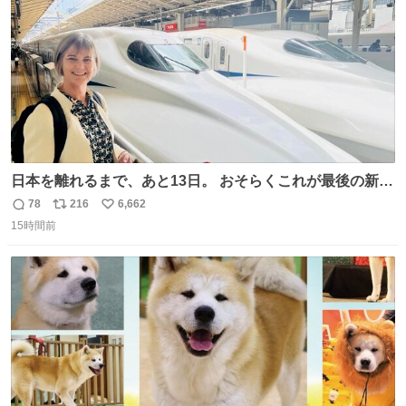
数
応していきます。
日本を離れるまで、あと13日。 おそらくこれが最後の新幹
線。駅弁には、お気に入りのうな重を。 残念ながら、富士
78
216
6,662
返
リ
い
山は今回も雲の中でした（やっぱり！）。 #私の好きな日
15時間前
信
ポ
い
本
数
ス
ね
ト
数
数