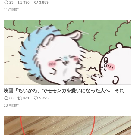
[時間]7：45 集合 📍[場所]元安橋本通(東)側、観光船乗り場
23
996
3,889
返
リ
い
前ベンチ周辺 声は上げません。ただ、静かに立ちます。お
11時間前
信
ポ
い
近くの方、ぜひ。
数
ス
ね
ト
数
数
映画『ちいかわ』でモモンガを嫌いになった人へ それで
も愛される理由と可能性 kai-you.net/article/96186 『映画
60
841
5,295
返
リ
い
ちいかわ 人魚の島のひみつ』を3回観て、原作も追ってい
13時間前
信
ポ
い
る筆者が、モモンガの名誉回復を試みようとする記事で
数
ス
ね
す。ちいかわ初心者向けです🖊
ト
数
数