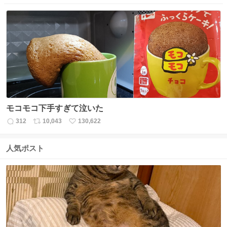
信
ポ
い
数
ス
ね
ト
数
数
モコモコ下手すぎて泣いた
312
10,043
130,622
返
リ
い
信
ポ
い
数
ス
ね
人気ポスト
ト
数
数