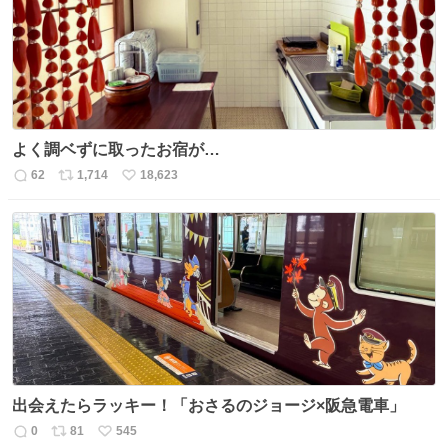
数
よく調ベずに取ったお宿が…
62
1,714
18,623
返
リ
い
信
ポ
い
数
ス
ね
ト
数
数
出会えたらラッキー！「おさるのジョージ×阪急電車」
0
81
545
返
リ
い