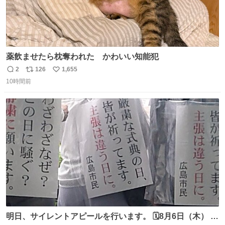
薬飲ませたら枕奪われた かわいい知能犯
2
126
1,655
返
リ
い
10時間前
信
ポ
い
数
ス
ね
ト
数
数
明日、サイレントアピールを行います。 🗓️8月6日（木） ⏰