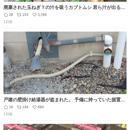
廃棄された玉ねぎ？の汁を吸うカブトムシ 君ら汁が出る植
物ならなんでもいいのかよ… まあ害虫だよねこりゃ 他には
28
153
3,769
返
リ
い
カナブンや黒ゴキが来ていた
1日前
信
ポ
い
数
ス
ね
ト
数
数
戸建の壁掛け給湯器が盗まれた。 予備に持っていた据置給
湯器があったのでガスやさんに設置してもらった。 工事費
16
194
884
返
リ
い
9万円。 痛い出費。 防犯カメラ設置した。 物騒な時代にな
1日前
信
ポ
い
ったな。 昔は給湯器盗むとか聞いたことなかったな。
数
ス
ね
ト
数