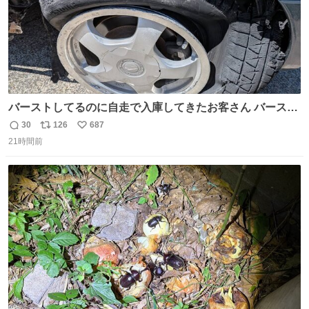
バーストしてるのに自走で入庫してきたお客さん バースト
したならその場で動かないで助け呼んで下さい😰 保険にロ
30
126
687
返
リ
い
ードサービス付いてて金銭負担も無いんですから これで走
21時間前
信
ポ
い
ると、壊さなくていい所まで壊しちゃいますから 実際、外
数
ス
ね
装ダメージ、ABSセンサ断線、ブレーキホースも傷入っち
ト
数
数
ゃってます…