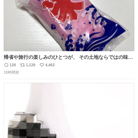
帰省や旅行の楽しみのひとつが、 その土地ならではの味。
この夏、みなさんのおすすめのご当地アイスはあります
126
1,126
4,462
返
リ
い
か？ 九州の夏といえば、これ！ 地元の定番でも、旅先で出
16時間前
信
ポ
い
会ったお気に入りでも、ぜひ教えてください🍨
数
ス
ね
ト
数
数