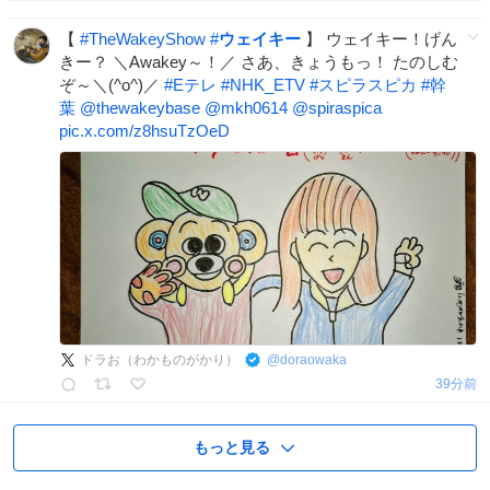
【
#
TheWakeyShow
#
ウェイキー
】 ウェイキー！げん
きー？ ＼Awakey～！／ さあ、きょうもっ！ たのしむ
ぞ～＼(^o^)／
#
Eテレ
#
NHK_ETV
#
スピラスピカ
#
幹
葉
@thewakeybase
@mkh0614
@spiraspica
pic.x.com/z8hsuTzOeD
ドラお（わかものがかり）
@
doraowaka
39分前
もっと見る