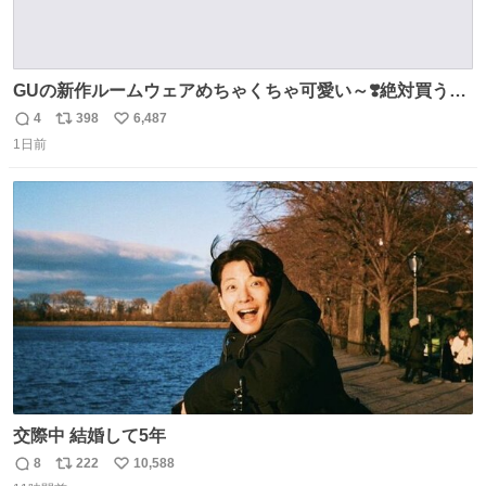
GUの新作ルームウェアめちゃくちゃ可愛い～❣️絶対買うぞ
🪿🤍 9月下旬発売🪄
4
398
6,487
返
リ
い
1日前
信
ポ
い
数
ス
ね
ト
数
数
交際中 結婚して5年
8
222
10,588
返
リ
い