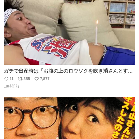
どそれぞれのマグネットを見る度に旅の思い出が鮮明によ
ト
数
数
みがえります。
ガチで出産時は「お腹の上のロウソクを吹き消さんとする
サンシャイン池崎」だったし、お産後の股裂け状態でのト
11
355
7,877
返
リ
い
イレは「とにかく明るい安村の体勢」が1番楽
18時間前
信
ポ
い
数
ス
ね
ト
数
数