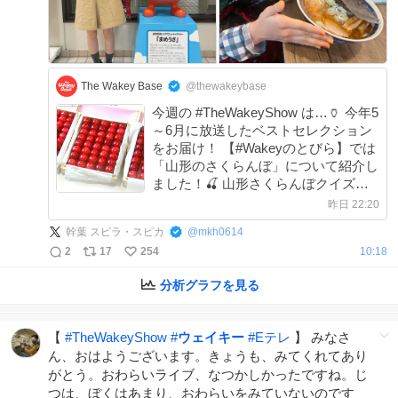
The Wakey Base
@thewakeybase
今週の #TheWakeyShow は…🏺 今年5
～6月に放送したベストセレクション
をお届け！ 【#Wakeyのとびら】では
「山形のさくらんぼ」について紹介し
ました！🍒 山形さくらんぼクイズ大
会も楽しかったですね💡 今度見かけ
昨日 22:20
たらおいしいさくらんぼ見分けようっ
幹葉 スピラ・スピカ
@
mkh0614
と♪
2
17
254
10:18
分析グラフを見る
【
#
TheWakeyShow
#
ウェイキー
#
Eテレ
】 みなさ
ん、おはようございます。きょうも、みてくれてあり
がとう。おわらいライブ、なつかしかったですね。じ
つは、ぼくはあまり、おわらいをみていないのです