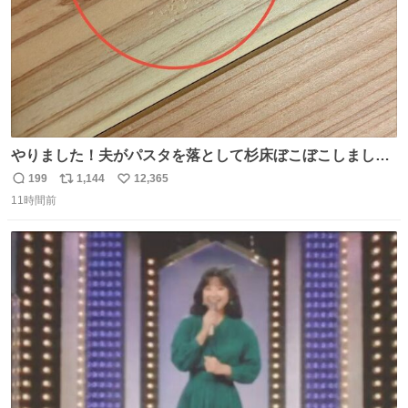
やりました！夫がパスタを落として杉床ぼこぼこしまし
た！よかったーーー！ファーストぼこぼこ自分じゃなく
199
1,144
12,365
返
リ
い
て！これで第二波いつでもいけます！！！✌️いやーほっと
11時間前
信
ポ
い
した！ 杉床を採用しようとしている方々へ忠告です。杉床
数
ス
ね
は乾燥パスタに負けます。豆腐くらいやわやわです。
ト
数
数