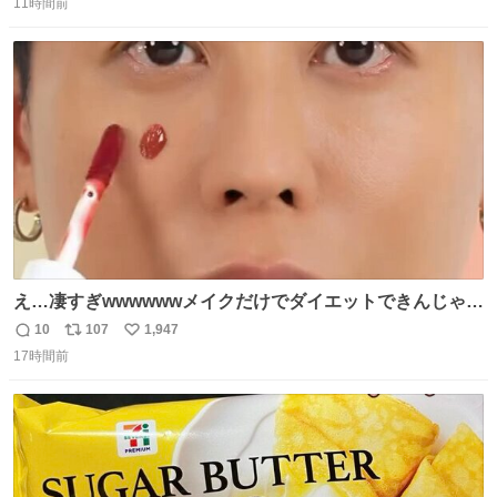
11時間前
信
ポ
い
数
ス
ね
ト
数
数
え…凄すぎwwwwwwメイクだけでダイエットできんじゃん
😭
10
107
1,947
返
リ
い
17時間前
信
ポ
い
数
ス
ね
ト
数
数