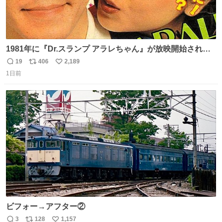
1981年に『Dr.スランプ アラレちゃん』が放映開始された
直後の鳥山明さんと、小山茉美さんです。
19
406
2,189
返
リ
い
1日前
信
ポ
い
数
ス
ね
ト
数
数
ビフォー→アフター②
3
128
1,157