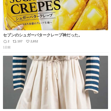
セブンのシュガーバタークレープ神だった。
2
107
2,652
返
リ
い
1日前
信
ポ
い
数
ス
ね
ト
数
数