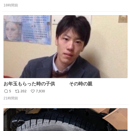
返
リ
い
18時間前
信
ポ
い
数
ス
ね
ト
数
数
お年玉もらった時の子供 その時の親
5
202
7,930
返
リ
い
21時間前
信
ポ
い
数
ス
ね
ト
数
数