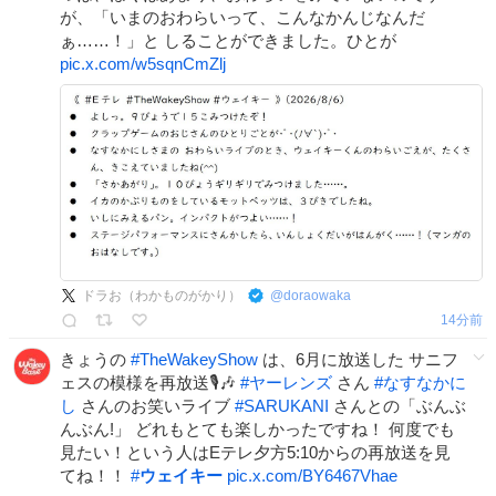
が、「いまのおわらいって、こんなかんじなんだ
ぁ……！」と しることができました。ひとが
pic.x.com/w5sqnCmZlj
ドラお（わかものがかり）
@
doraowaka
14分前
きょうの
#
TheWakeyShow
は、6月に放送した サニフ
ェスの模様を再放送🎙🎶
#
ヤーレンズ
さん
#
なすなかに
し
さんのお笑いライブ
#
SARUKANI
さんとの「ぶんぶ
んぶん!」 どれもとても楽しかったですね！ 何度でも
見たい！という人はEテレ夕方5:10からの再放送を見
てね！！
#
ウェイキー
pic.x.com/BY6467Vhae