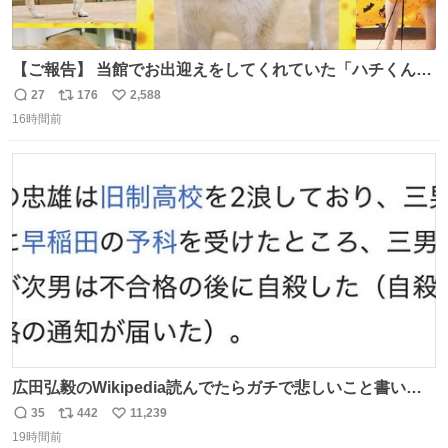
【ご報告】 当館でお出迎えをしてくれていた「ハチくん」
が8月1日に 虹の橋を渡りました🌈 たくさんの幸せを運
27
176
2,588
返
リ
い
び、たくさんのおやつを食べて、たくさん愛されたハチく
16時間前
信
ポ
い
んありがとう ハチくん大好きだよ 秋田犬の里 スタッフ一
数
ス
ね
同より 愛を込めて #秋田犬の里 #akitainu #akita #ハチくん
ト
数
数
大好き
広田弘毅のWikipedia読んでたらガチで悲しいこと書いて
あって辛い
35
442
11,239
返
リ
い
19時間前
信
ポ
い