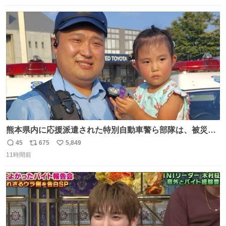
数
ス
ね
ト
数
数
熊本県内に応援派遣された特別自動車警ら部隊は、被災場
所のみならず、避難所も回りながらパトロールを行ってい
45
675
5,849
返
リ
い
ます。写真は、京都府警察の特別自動車警ら部隊が、上益
11時間前
信
ポ
い
城郡御船町内で避難している方々と交流している様子で
数
ス
ね
す。 #令和８年熊本地震 #京都府警察
ト
数
数