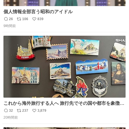
個人情報全部言う昭和のアイドル
26
106
839
返
リ
い
9時間前
信
ポ
い
数
ス
ね
ト
数
数
これから海外旅行する人へ 旅行先でその国や都市を象徴す
る マグネットを買って欲しい。 僕は交換留学してた1年間
32
237
3,879
返
リ
い
で20カ国回ったけど、旅行先で必ずマグネットを買い、今
20時間前
信
ポ
い
は家の冷蔵庫に貼ってる。 交換留学が終わって1年経つけ
数
ス
ね