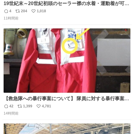
19世紀末～20世紀初頭のセーラー襟の水着・運動着が可可
愛くて100年以上前とは思えないデザイン。当時女性や子
4
204
1,018
返
リ
い
どものファッションにマリンルックが取り入れられるよう
11時間前
信
ポ
い
になり、その後、通学服や運動着、水着にも広がっていっ
数
ス
ね
たそう。紫外線が気になる現代なら、ラッシュガード感覚
ト
数
数
で着られそうですね。
【救急隊への暴行事案について】 隊員に対する暴行事案
が、令和7年度の6件に対し、令和8年度は現在既に4件発生
42
1,399
4,781
返
リ
い
しています。 特に、この4日間で救急隊員に対する暴行事
14時間前
信
ポ
い
案が立て続けに2件発生しています。 このような行為に対
数
ス
ね
して隊員の安全を守るために、法的措置も辞さず毅然と対
ト
数