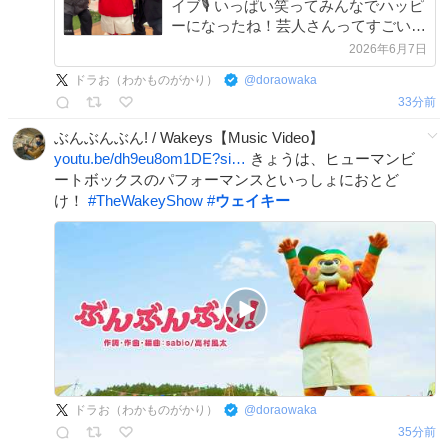
イブ🎙 いっぱい笑ってみんなでハッピ
ーになったね！芸人さんってすごいな
ぁ✨✨ 明日からの毎日も、いろ〜んな
2026年6月7日
楽しいを一緒に見つけていこう🎶
ドラお（わかものがかり）
@
doraowaka
#TheWakeyShow #なすなかにし #ヤ
34分前
ーレンズ
ぶんぶんぶん! / Wakeys【Music Video】
youtu.be/dh9eu8om1DE?si…
きょうは、ヒューマンビ
ートボックスのパフォーマンスといっしょにおとど
け！
#
TheWakeyShow
#
ウェイキー
ドラお（わかものがかり）
@
doraowaka
36分前