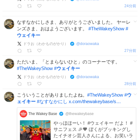
24分前
なすなかにしさま、ありがとうございました。 ヤーレ
ンズさま、おはようございます。
#
TheWakeyShow
#
ウェイキー
ドラお（わかものがかり）
@
doraowaka
27分前
ただいま、「とまらないひと」のコーナーです。
#
TheWakeyShow
#
ウェイキー
ドラお（わかものがかり）
@
doraowaka
28分前
こういうことがありましたよね。
#
TheWakeyShow
#
ウ
ェイキー
#
なすなかにし
x.com/thewakeybase/s…
The Wakey Base
@thewakeybase
やっほほーい！ #ウェイキー だよ！ #
サニフェス 🎉🧡 ぼくがブッキングし
たイチオシ芸人さんによる、お笑いラ