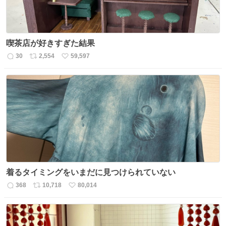
喫茶店が好きすぎた結果
30
2,554
59,597
返
リ
い
信
ポ
い
数
ス
ね
ト
数
数
着るタイミングをいまだに見つけられていない
368
10,718
80,014
返
リ
い
信
ポ
い
数
ス
ね
ト
数