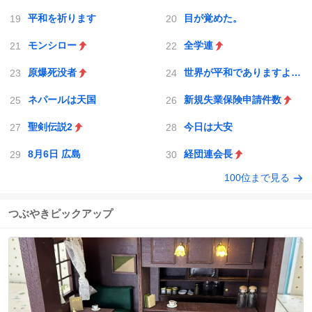
平和を祈ります
目が覚めた。
モンシロー
全学連
原爆死没者
世界が平和でありますように
ネパールは天国
新規失業保険申請件数
聖剣伝説2
今日は大安
8月6日 広島
経団連会長
100位まで見る
つぶやきピックアップ