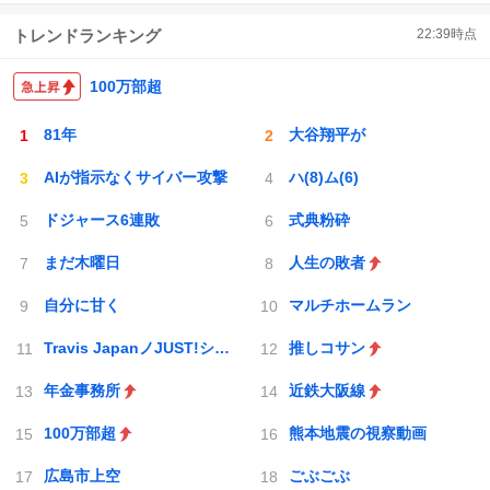
トレンドランキング
22:39
時点
100万部超
81年
大谷翔平が
AIが指示なくサイバー攻撃
ハ(8)ム(6)
ドジャース6連敗
式典粉砕
まだ木曜日
人生の敗者
自分に甘く
マルチホームラン
Travis JapanノJUST!シン日本遺産
推しコサン
年金事務所
近鉄大阪線
100万部超
熊本地震の視察動画
広島市上空
ごぶごぶ