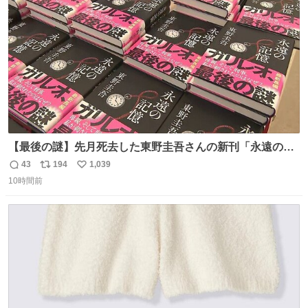
数
【最後の謎】先月死去した東野圭吾さんの新刊「永遠の記
憶」発売 代表作「ガリレオ」シリーズ最新作
43
194
1,039
返
リ
い
news.livedoor.com/article/detail… 68歳で亡くなった作家
10時間前
信
ポ
い
の東野圭吾さんの新刊が発売された。5日は発売されたば
数
ス
ね
かりの新刊も加わり、多くのファンが足を運んでいた。
ト
数
数