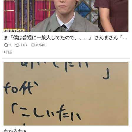
ま「僕は普通に一般人してたので、、、」 さんまさん「チ
ンパンジー⁉️」 しぬwwwwwwwwwwwwwwwwwwwww
1
143
6,940
返
リ
い
1日前
信
ポ
い
数
ス
ね
ト
数
数
わかるわぁ