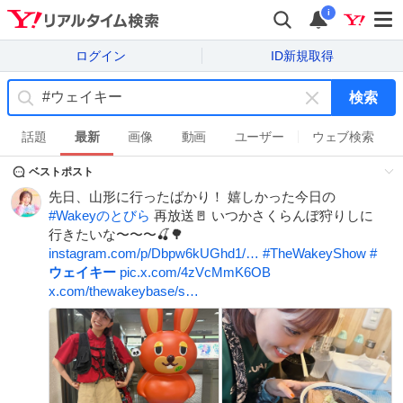
i
ログイン
ID新規取得
検索
キ
ー
話題
最新
画像
動画
ユーザー
ウェブ検索
ワ
ベストポスト
ー
ド
先日、山形に行ったばかり！ 嬉しかった今日の
を
#
Wakeyのとびら
再放送🚪 いつかさくらんぼ狩りしに
消
行きたいな〜〜〜🍒🌳
す
instagram.com/p/Dbpw6kUGhd1/…
#
TheWakeyShow
#
ウェイキー
pic.x.com/4zVcMmK6OB
x.com/thewakeybase/s…