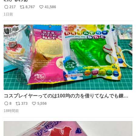
217
8,767
41,586
返
リ
い
1日前
信
ポ
い
数
ス
ね
ト
数
数
コスプレイヤーってのは100均の力を借りてなんでも錬成
できるんですよねビフォーアフター
8
373
5,556
返
リ
い
18時間前
信
ポ
い
数
ス
ね
ト
数
数