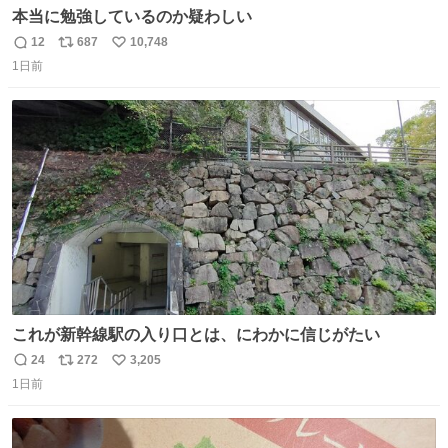
本当に勉強しているのか疑わしい
12
687
10,748
返
リ
い
1日前
信
ポ
い
数
ス
ね
ト
数
数
これが新幹線駅の入り口とは、にわかに信じがたい
24
272
3,205
返
リ
い
1日前
信
ポ
い
数
ス
ね
ト
数