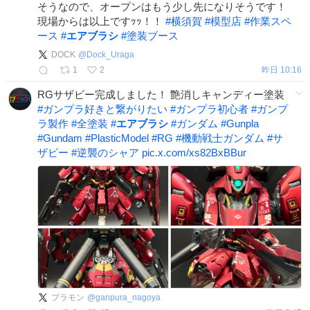
そうなので、オープンはもう少し先になりそうです！
現場からは以上ですｯｯ！！
#
横須賀
#
模型店
#
作業スペ
ース
#
エアブラシ
#
塗装ブース
DOCK
@
Dock_Uraga
1
2
昨日 10:16
RGサザビー完成しました！ 艶消しキャンディー塗装
#
ガンプラ好きと繋がりたい
#
ガンプラ初心者
#
ガンプ
ラ製作
#
全塗装
#
エアブラシ
#
ガンダム
#
Gunpla
#
Gundam
#
PlasticModel
#
RG
#
機動戦士ガンダム
#
サ
ザビー
#
逆襲のシャア
pic.x.com/xs82BxBBur
プラモン
@
ganpura_nagoya