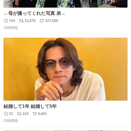
←母が撮ってくれた写真 弟→
704
12,878
327,589
返
リ
い
10時間前
信
ポ
い
数
ス
ね
ト
数
数
結婚して1年 結婚して5年
51
224
8,881
返
リ
い
20時間前
信
ポ
い
数
ス
ね