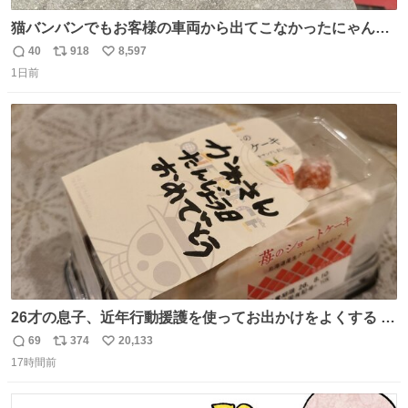
猫バンバンでもお客様の車両から出てこなかったにゃんこ
🐈 救出しようとした工場長が腕を引っ掻かれ、ぱんぱんに
40
918
8,597
返
リ
い
膨れ上がり、傷だらけ血だらけになりながらも何とか救出
1日前
信
ポ
い
したこの子はその後、工場長の家の子になりました😌💕
数
ス
ね
ト
数
数
26才の息子、近年行動援護を使ってお出かけをよくする 親
との外出はもう嫌らしい。 中身は小学生位なのに小癪な😅
69
374
20,133
返
リ
い
昨日は夜のショッピングモールに行った 先に寝といてよ❗
17時間前
信
ポ
い
と何度も何度も言い残して。 起きたら冷蔵庫に… ああ、こ
数
ス
ね
れ買いに行ってくれたんだ…😭
ト
数