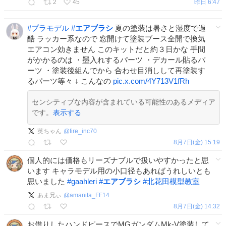
2
45
昨日 6:47
#
プラモデル
#
エアブラシ
夏の塗装は暑さと湿度で過
酷 ラッカー系なので 窓開けて塗装ブース全開で換気
エアコン効きません このキットだと約３日かな 手間
がかかるのは ・墨入れするパーツ ・デカール貼るパ
ーツ ・塗装後組んでから 合わせ目消しして再塗装す
るパーツ等々 ↓ こんなの
pic.x.com/4Y713V1fRh
センシティブな内容が含まれている可能性のあるメディア
です。
表示する
英ちゃん
@
fire_inc70
8月7日(金) 15:19
個人的には価格もリーズナブルで扱いやすかったと思
います キャラモデル用の小口径もあればうれしいとも
思いました
#
gaahleri
#
エアブラシ
#
北花田模型教室
あま兄ぃ
@
amanita_FF14
8月7日(金) 14:32
お借りしたハンドピースでMGガンダムMk-V塗装して