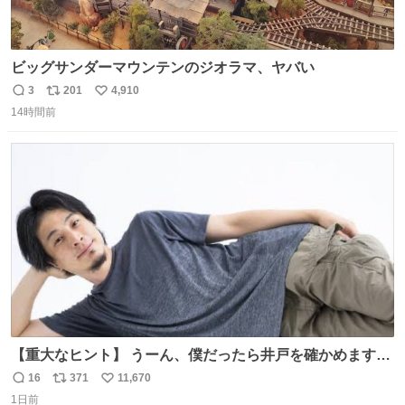
ビッグサンダーマウンテンのジオラマ、ヤバい
3
201
4,910
返
リ
い
14時間前
信
ポ
い
数
ス
ね
ト
数
数
【重大なヒント】 うーん、僕だったら井戸を確かめますけ
どね
16
371
11,670
返
リ
い
1日前