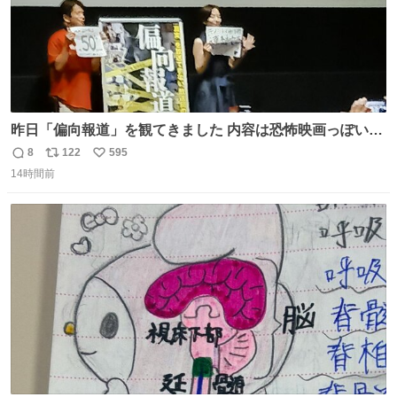
昨日「偏向報道」を観てきました 内容は恐怖映画っぽいの
かと思ってましたが きちんとエンタメ映画でした。 伏線回
8
122
595
返
リ
い
収もあり、小さい笑いもあり、爽快感もある満足 びっくり
14時間前
信
ポ
い
したのが客層高年齢層だった、この映画ってテレビとか新
数
ス
ね
聞で取り上げてないのにこれだけネットを駆使してる方多
ト
数
数
い 変わるぞ日本