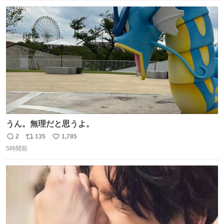
数
ス
ね
ト
数
数
うん。無理だと思うよ。
2
135
1,785
返
リ
い
5時間前
信
ポ
い
数
ス
ね
ト
数
数