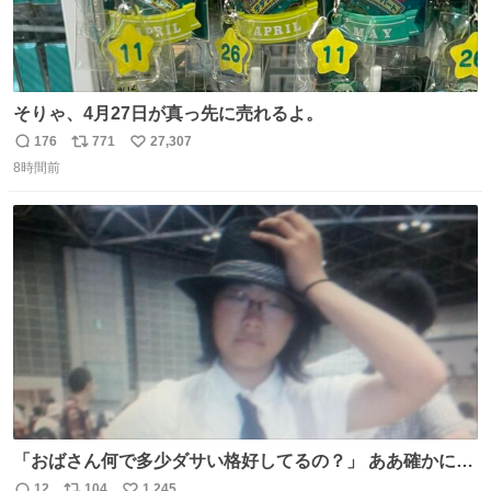
そりゃ、4月27日が真っ先に売れるよ。
176
771
27,307
返
リ
い
8時間前
信
ポ
い
数
ス
ね
ト
数
数
「おばさん何で多少ダサい格好してるの？」 ああ確かに多
少ダサいな。君達が大人になる時にはこんな格好しなくて
12
104
1,245