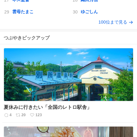
雲母たまこ
ゆごしん
100位まで見る
つぶやきピックアップ
夏休みに行きたい「全国のレトロ駅舎」
4
20
123
返
リ
い
信
ポ
い
数
ス
ね