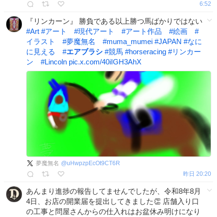
6:52
『リンカーン』 勝負である以上勝つ馬ばかりではない
#
Art
#
アート
#
現代アート
#
アート作品
#
絵画
#
イラスト
#
夢魔無名
#
muma_mumei
#
JAPAN
#
なに
に見える
#
エアブラシ
#
競馬
#
horseracing
#
リンカー
ン
#
Lincoln
pic.x.com/40iIGH3AhX
夢魔無名
@
uHwpzpEcOt9CT6R
昨日 20:20
あんまり進捗の報告してませんでしたが、令和8年8月
4日、お店の開業届を提出してきました👏 店舗入り口
の工事と問屋さんからの仕入れはお盆休み明けになり