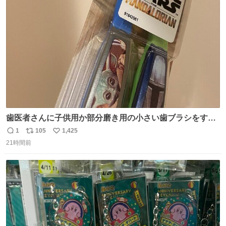
ト
数
数
歯医者さんに子供用か部分磨き用の小さい歯ブラシをすす
められたので今日から私の歯ブラシこれ
1
105
1,425
返
リ
い
21時間前
信
ポ
い
数
ス
ね
ト
数
数