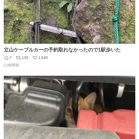
立山ケーブルカーの予約取れなかったので1駅歩いた
7
130
1,540
返
リ
い
11時間前
信
ポ
い
数
ス
ね
ト
数
数