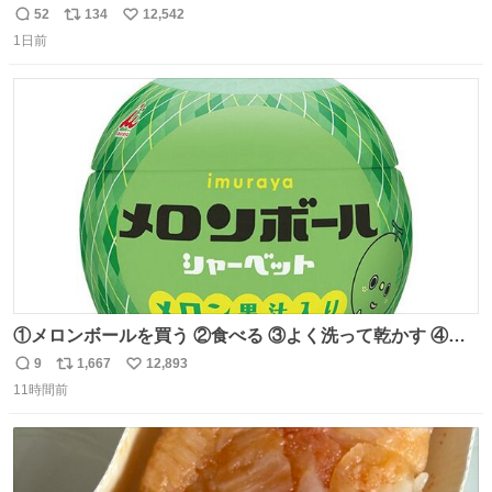
「スマホの持ち方きもw」とか大声で騒いでて怖い
52
134
12,542
返
リ
い
1日前
信
ポ
い
数
ス
ね
ト
数
数
①メロンボールを買う ②食べる ③よく洗って乾かす ④か
わいい
9
1,667
12,893
返
リ
い
11時間前
信
ポ
い
数
ス
ね
ト
数
数