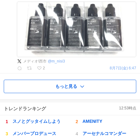
メディオ!西市
@
m_nisi3
2
8月7日(金) 6:47
もっと見る
トレンドランキング
12:53
時点
スノとグッタイムしよう
AMENITY
メンバープロデュース
アーセナルコマンダー