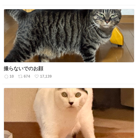
返
リ
い
信
ポ
い
数
ス
ね
ト
数
数
撮らないでのお顔
10
674
17,139
返
リ
い
信
ポ
い
数
ス
ね
ト
数
数