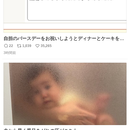
自担のバースデーをお祝いしようとディナーとケーキを予
約していたにも関わらず、当の本人がご結婚なさったので
22
1,039
35,265
返
リ
い
泣く泣くキャンセルした可哀想な重岡担を見かけたら私で
3時間前
信
ポ
い
す
数
ス
ね
ト
数
数