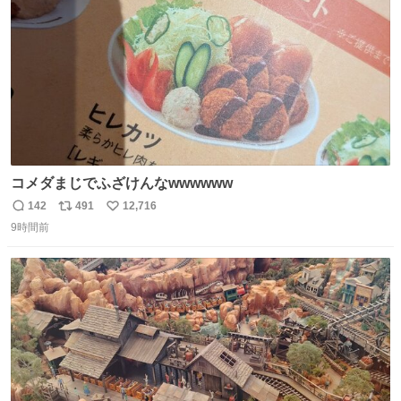
数
コメダまじでふざけんなwwwwww
142
491
12,716
返
リ
い
9時間前
信
ポ
い
数
ス
ね
ト
数
数