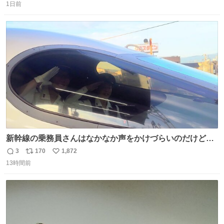
ジでこういうのでいいんだよ案件
1日前
信
ポ
い
数
ス
ね
ト
数
数
新幹線の乗務員さんはなかなか声をかけづらいのだけど😅
ルミエールの運転士さん、運転台にカメラマン向けたらお
3
170
1,872
返
リ
い
二人で敬礼🫡✨ 暗くて上手く撮れないなぁ…な顔してた
13時間前
信
ポ
い
ら、わざわざ車外に出て来てくださり✨ 「フリー素材なの
数
ス
ね
で載せて大丈夫です！」と自ら言ってくださる親切気さく
ト
数
数
なS運転士さん感謝