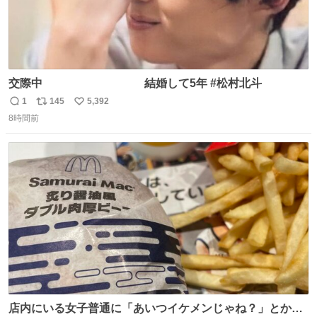
交際中 結婚して5年 #松村北斗
1
145
5,392
返
リ
い
8時間前
信
ポ
い
数
ス
ね
ト
数
数
店内にいる女子普通に「あいつイケメンじゃね？」とか