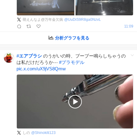
萌えんなよ@万年金欠病
@
UuDiS9R8ga0NzvL
11:09
分析グラフを見る
#
エアブラシ
のうがいの時、ブーブー鳴らしちゃうの
は私だけだろうか⋯
#
プラモデル
pic.x.com/uX9jVS8Qmw
しの
@
Shinokiti123