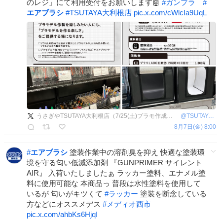
のレジ」にて利用受付をお願いします🤖
#
ガンプラ
#
エアブラシ
#
TSUTAYA大利根店
pic.x.com/cWlcIa9UqL
うさぎやTSUTAYA大利根店（7/25(土)プラモ作成専用スペース『プラモLABO』OPEN！）
@
TSUTAYA_OOTONE
8月7日(金) 8:00
#
エアブラシ
塗装作業中の溶剤臭を抑え 快適な塗装環
境を守る匂い低減添加剤 『GUNPRIMER サイレント
AIR』 入荷いたしましたぁ ラッカー塗料、エナメル塗
料に使用可能な 本商品っ 普段は水性塗料を使用して
いるが 匂いがキツくて
#
ラッカー
塗装を断念している
方などにオススメデス
#
メディオ西市
pic.x.com/ahbKs6HjqI