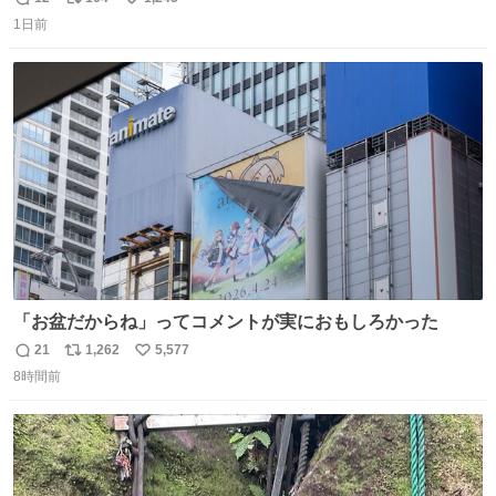
返
リ
い
済むと良いな
1日前
信
ポ
い
数
ス
ね
ト
数
数
「お盆だからね」ってコメントが実におもしろかった
21
1,262
5,577
返
リ
い
8時間前
信
ポ
い
数
ス
ね
ト
数
数