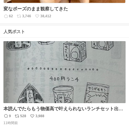
変なポーズのまま観察してきた
62
3,746
38,412
返
リ
い
信
ポ
い
数
ス
ね
人気ポスト
ト
数
数
本読んでたらもう物価高で叶えられないランチセット出て
きた
9
528
3,988
返
リ
い
11時間前
信
ポ
い