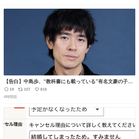
信
ポ
い
数
ス
ね
ト
数
数
【告白】中島歩、“教科書にも載っている”有名文豪の子孫
だった「ばぁばのじぃじ」
19
107
816
返
リ
い
news.livedoor.com/article/detail… 中島は明治時代の文
4時間前
信
ポ
い
豪・国木田独歩の玄孫だという。国木田との関係は「ばあ
数
ス
ね
ちゃんのじいちゃん」だとし、“歩”という名前も独歩から
ト
数
数
取られているとのこと。