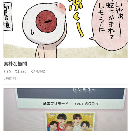
数
素朴な疑問
5
220
4,442
返
リ
い
8時間前
信
ポ
い
数
ス
ね
ト
数
数