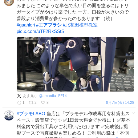
みました このような単色で広い目の面を塗るにはトリ
ガータイプがやはり楽でした 一方、口径が大きいので
普段より消費量が多かったのもあります （続）
#
gaahleri
#
エアブラシ
#
北花田模型教室
pic.x.com/uTF2RkSStS
あま兄ぃ
@
amanita_FF14
1
2
8
8月7日(金) 14:28
#
プラモLABO
当店は「プラモデル作成専用有料貸出ス
ペース」設置店です✨ ✅1日最大料金でお得に！ ✅基本
料金内で貸出工具がご利用いただけます ✅完成後は撮
影ブースで写真撮影も楽しめる！ ご利用の際は「本側