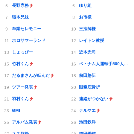
長野専務
ゆり組
張本兄妹
お市様
卒業セレモニー
三法師様
ホロサマーランド
レイトン教授
しょっぴー
近本光司
竹村くん
ベトナム人運転手500人採用
だるまさんが転んだ
前田悠伍
ツアー発表
眼窩底骨折
羽村くん
連絡がつかない
ØMI
テルマエ
アルバム発表
池田鉄洋
ネス監督
織田秀信