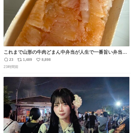
これまで山形の牛肉どまん中弁当が人生で一番旨い弁当だ
ったのだが、それを遥かに超える弁当発見。 個人的に駅弁
23
1,489
8,898
返
リ
い
＆空弁ランキングぶっち切りで首位を独走しているお弁当
23時間前
信
ポ
い
です🥹 福岡空港＆博多駅で購入可🍱 博多駅界隈にステイさ
数
ス
ね
れてるクルーの方は駅での購入が断然オススメです👍 #え
ト
数
数
んがわ明太寿司