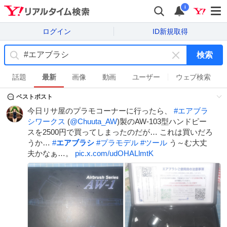
i
ログイン
ID新規取得
検索
キ
ー
話題
最新
画像
動画
ユーザー
ウェブ検索
ワ
ベストポスト
ー
ド
今日リサ屋のプラモコーナーに行ったら、
#
エアブラ
を
シワークス
(
@Chuuta_AW
)製のAW-103型ハンドピー
消
スを2500円で買ってしまったのだが… これは買いだろ
す
うか…
#
エアブラシ
#
プラモデル
#
ツール
う～む大丈
夫かなぁ…。
pic.x.com/udOHALlmtK