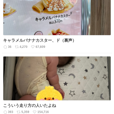
ト
数
数
キャラメルバナナカスター、ド（裏声）
36
4,270
67,609
返
リ
い
信
ポ
い
数
ス
ね
ト
数
数
こういう走り方の人いたよね
393
5,359
154,716