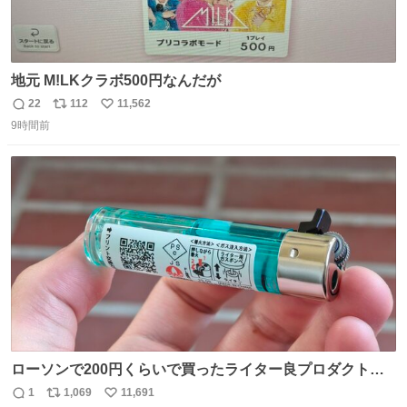
地元 M!LKクラボ500円なんだが
22
112
11,562
返
リ
い
9時間前
信
ポ
い
数
ス
ね
ト
数
数
ローソンで200円くらいで買ったライター良プロダクトだ
これ 質感めっちゃ良い ガス充填とフリント交換もできてマ
1
1,069
11,691
返
リ
い