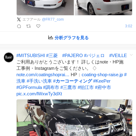
エフアール
@
FR77_com
3:02
分析グラフを見る
#
MITSUBISHI
#
三菱
#
PAJERO
#
パジェロ
#
VEILLE
ご利用ありがとうございます！ 詳しくはnote・HP施
工事例・Instagramをご覧ください。 ♢
note.com/coatingshoprai…
HP：
coating-shop-raise.jp
#
洗車
#
手洗い洗車
#
カーコーティング
#
KeePer
#
GPFormula
#
調布市
#
三鷹市
#
狛江市
#
府中市
pic.x.com/lWxwTy3dXt