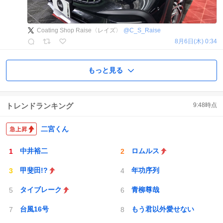
Coating Shop Raise〈レイズ〉
@
C_S_Raise
8月6日(木) 0:34
もっと見る
トレンドランキング
9:48
時点
二宮くん
中井裕二
ロムルス
甲斐田!?
年功序列
タイブレーク
青柳尊哉
台風16号
もう君以外愛せない