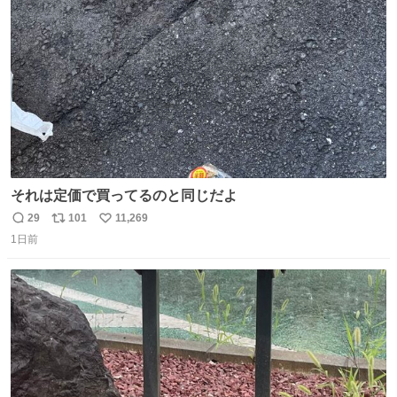
ト
数
数
それは定価で買ってるのと同じだよ
29
101
11,269
返
リ
い
1日前
信
ポ
い
数
ス
ね
ト
数
数