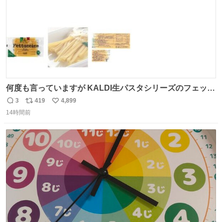
何度も言っていますが KALDI生パスタシリーズのフェット
チーネは 真剣(ガチ)で美味いぞ
3
419
4,899
返
リ
い
14時間前
信
ポ
い
数
ス
ね
ト
数
数