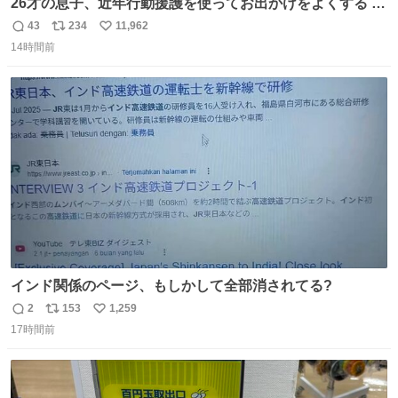
26才の息子、近年行動援護を使ってお出かけをよくする 親
との外出はもう嫌らしい。 中身は小学生位なのに小癪な😅
43
234
11,962
返
リ
い
昨日は夜のショッピングモールに行った 先に寝といてよ❗
14時間前
信
ポ
い
と何度も何度も言い残して。 起きたら冷蔵庫に… ああ、こ
数
ス
ね
れ買いに行ってくれたんだ…😭
ト
数
数
インド関係のページ、もしかして全部消されてる?
2
153
1,259
返
リ
い
17時間前
信
ポ
い
数
ス
ね
ト
数
数