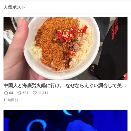
信
ポ
い
数
ス
ね
人気ポスト
ト
数
数
中国人と海底労火鍋に行け。 なぜならえぐい調合して美味
しすぎる ソースを作ってくれるから。
64
531
11,111
返
リ
い
18時間前
信
ポ
い
数
ス
ね
ト
数
数