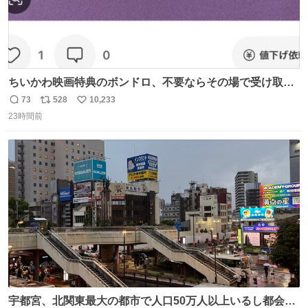
ちいかわ映画特典のボンドロ、不要ならその場で受け取り
辞退すれば良いのに白々しい
73
528
10,233
返
リ
い
23時間前
信
ポ
い
数
ス
ね
ト
数
数
宇都宮、北関東最大の都市で人口50万人以上いるし都会何