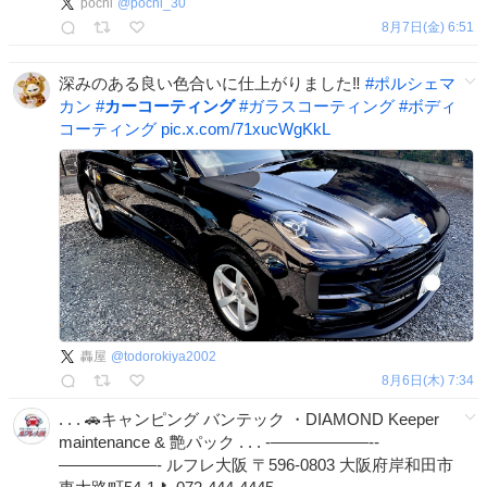
pochi
@
pochi_30
8月7日(金) 6:51
深みのある良い色合いに仕上がりました‼️
#
ポルシェマ
カン
#
カーコーティング
#
ガラスコーティング
#
ボディ
コーティング
pic.x.com/71xucWgKkL
轟屋
@
todorokiya2002
8月6日(木) 7:34
. . . 🚗キャンピング バンテック ・DIAMOND Keeper
maintenance & 艶パック . . . -——————‐-
——————‐ ルフレ大阪 〒596-0803 大阪府岸和田市