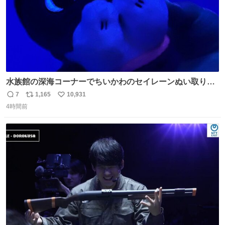
水族館の深海コーナーでちいかわのセイレーンぬい取り出
したら目光っててビビりました #ちいかわ
7
1,165
10,931
返
リ
い
4時間前
信
ポ
い
数
ス
ね
ト
数
数