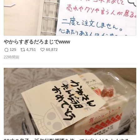
やからすぎるだろまじでwww
125
4,751
60,872
返
リ
い
22時間前
信
ポ
い
数
ス
ね
ト
数
数