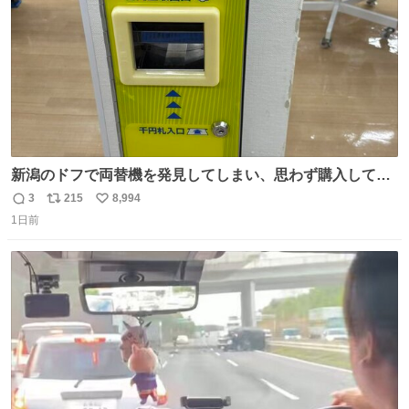
新潟のドフで両替機を発見してしまい、思わず購入してし
まい大阪に発送するイベントが発生
3
215
8,994
返
リ
い
1日前
信
ポ
い
数
ス
ね
ト
数
数