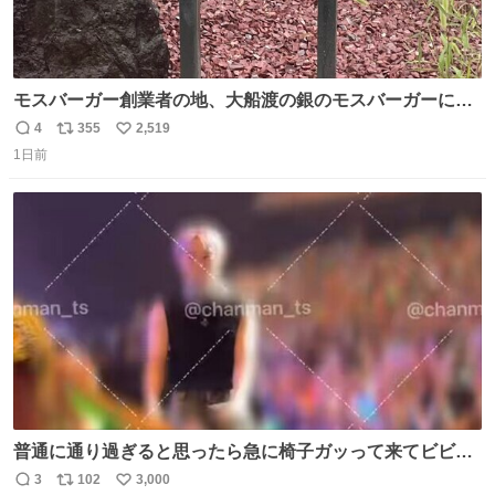
モスバーガー創業者の地、大船渡の銀のモスバーガーに一
礼。
4
355
2,519
返
リ
い
1日前
信
ポ
い
数
ス
ね
ト
数
数
普通に通り過ぎると思ったら急に椅子ガッって来てビビっ
た。そんでまじいい匂い。← #超特急_ESCORT
3
102
3,000
返
リ
い