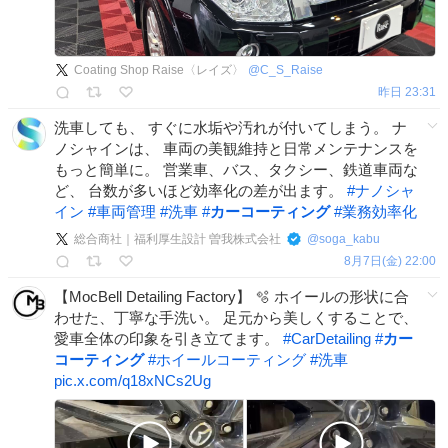
Coating Shop Raise〈レイズ〉
@
C_S_Raise
昨日 23:31
洗車しても、 すぐに水垢や汚れが付いてしまう。 ナ
ノシャインは、 車両の美観維持と日常メンテナンスを
もっと簡単に。 営業車、バス、タクシー、鉄道車両な
ど、 台数が多いほど効率化の差が出ます。
#
ナノシャ
イン
#
車両管理
#
洗車
#
カーコーティング
#
業務効率化
総合商社｜福利厚生設計 曽我株式会社
@
soga_kabu
8月7日(金) 22:00
【MocBell Detailing Factory】 🫧 ホイールの形状に合
わせた、丁寧な手洗い。 足元から美しくすることで、
愛車全体の印象を引き立てます。
#
CarDetailing
#
カー
コーティング
#
ホイールコーティング
#
洗車
pic.x.com/q18xNCs2Ug