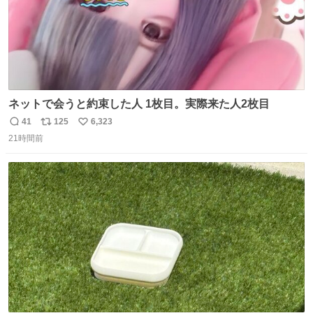
ネットで会うと約束した人 1枚目。実際来た人2枚目
41
125
6,323
返
リ
い
21時間前
信
ポ
い
数
ス
ね
ト
数
数