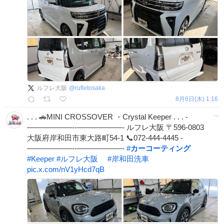
ルフレ大阪
@
rufletosaka
8月6日(木) 1:16
. . . 🚗MINI CROSSOVER ・Crystal Keeper . . . -
——————‐-——————‐ ルフレ大阪 〒596-0803
大阪府岸和田市東大路町54-1 📞072-444-4445 -
——————‐-——————‐
#
カーコーティング
#
Keeper
#
ルフレ大阪
#
岸和田洗車
pic.x.com/nV1yHcd7qB