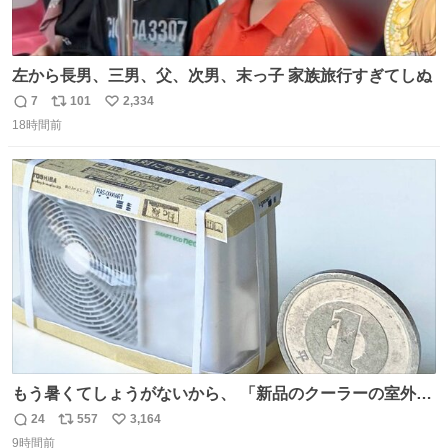
左から長男、三男、父、次男、末っ子 家族旅行すぎてしぬ
7
101
2,334
返
リ
い
18時間前
信
ポ
い
数
ス
ね
ト
数
数
もう暑くてしょうがないから、 「新品のクーラーの室外機
のミニチュア」 でも見ていってよ
24
557
3,164
返
リ
い
9時間前