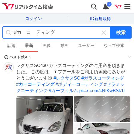
i
ログイン
ID新規取得
検索
キ
ー
話題
最新
画像
動画
ユーザー
ウェブ検索
ワ
ベストポスト
ー
ド
レクサスSC430 ガラスコーティングのご用命を頂きま
を
した。 この度は、エフアールをご利用頂き誠にありが
消
とうございます😊
#
レクサスSC
#
ガラスコーティング
す
#
カーコーティング
#
ボディーコーティング
#
セラミッ
クコーティング
#
カーフィルム
pic.x.com/cNfKwBSk1l