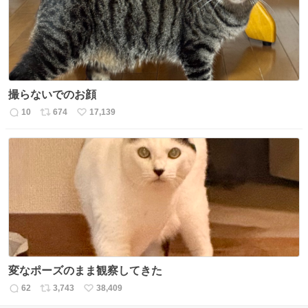
数
撮らないでのお顔
10
674
17,139
返
リ
い
信
ポ
い
数
ス
ね
ト
数
数
変なポーズのまま観察してきた
62
3,743
38,409
返
リ
い