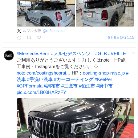
ルフレ大阪
@
rufletosaka
8月6日(木) 1:15
#
MersedesBenz
#
メルセデスベンツ
#
GLB
#
VEILLE
ご利用ありがとうございます！ 詳しくはnote・HP施
工事例・Instagramをご覧ください。 ♢
note.com/coatingshoprai…
HP：
coating-shop-raise.jp
#
洗車
#
手洗い洗車
#
カーコーティング
#
KeePer
#
GPFormula
#
調布市
#
三鷹市
#
狛江市
#
府中市
pic.x.com/1B09HARzFY