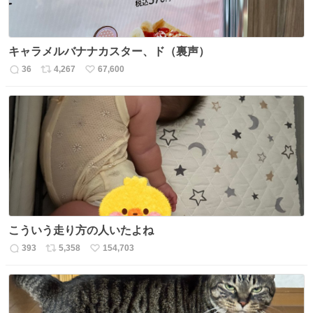
キャラメルバナナカスター、ド（裏声）
36
4,267
67,600
返
リ
い
信
ポ
い
数
ス
ね
ト
数
数
こういう走り方の人いたよね
393
5,358
154,703
返
リ
い
信
ポ
い
数
ス
ね
ト
数