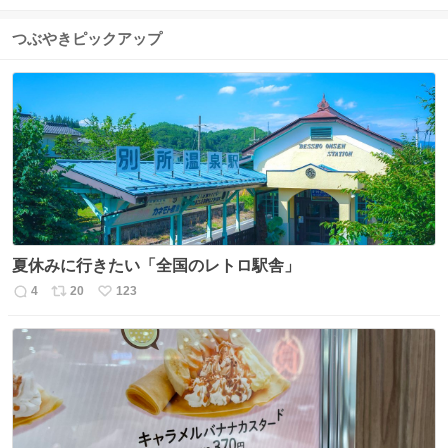
つぶやきピックアップ
夏休みに行きたい「全国のレトロ駅舎」
4
20
123
返
リ
い
信
ポ
い
数
ス
ね
ト
数
数