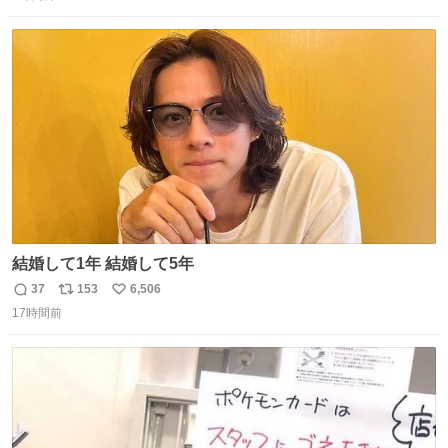
信
ポ
い
数
ス
ね
ト
数
数
結婚して1年 結婚して5年
37
153
6,506
返
リ
い
17時間前
信
ポ
い
数
ス
ね
ト
数
数