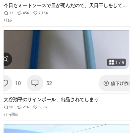
今日もミートソースで皿が死んだので、天日干しをしてい
ます🍝 ありがとう先人の知恵
13
456
7,154
返
リ
い
1日前
信
ポ
い
数
ス
ね
ト
数
数
大谷翔平のサインボール、出品されてしまう…
50
216
5,307
返
リ
い
21時間前
信
ポ
い
数
ス
ね
ト
数