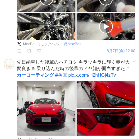
MocBell（モックベル）
@
MocBell_
8月7日(金) 12:00
先日納車した後輩のハチロク キラッキラに輝く赤が大
変良き☺️ 乗り込んだ時の後輩のドヤ顔が面白すぎた
#
カーコーティング
#
兵庫
pic.x.com/H2hHGj4zTv