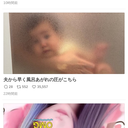
10時間前
信
ポ
い
数
ス
ね
ト
数
数
夫から早く風呂あがれの圧がこちら
28
552
35,557
返
リ
い
22時間前
信
ポ
い
数
ス
ね
ト
数
数