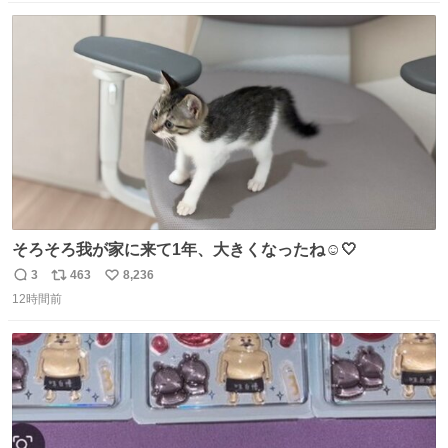
もガッツリ😭 まんじゅうだよ？？？？？？ ガリッて言っ
数
ス
ね
たから何？と思って口から出したら自分の歯wwwwww セ
ト
数
数
イレーンの呪いじゃん😭
そろそろ我が家に来て1年、大きくなったね☺️🤍
3
463
8,236
返
リ
い
12時間前
信
ポ
い
数
ス
ね
ト
数
数