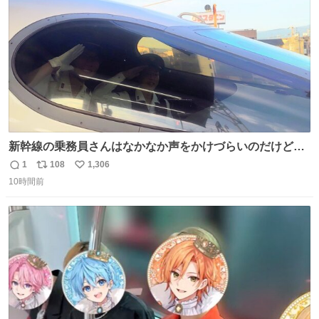
数
新幹線の乗務員さんはなかなか声をかけづらいのだけど😅
ルミエールの運転士さん、運転台にカメラマン向けたらお
1
108
1,306
返
リ
い
二人で敬礼🫡✨ 暗くて上手く撮れないなぁ…な顔してた
10時間前
信
ポ
い
ら、わざわざ車外に出て来てくださり✨ 「フリー素材なの
数
ス
ね
で載せて大丈夫です！」と自ら言ってくださる親切気さく
ト
数
数
なS運転士さん感謝