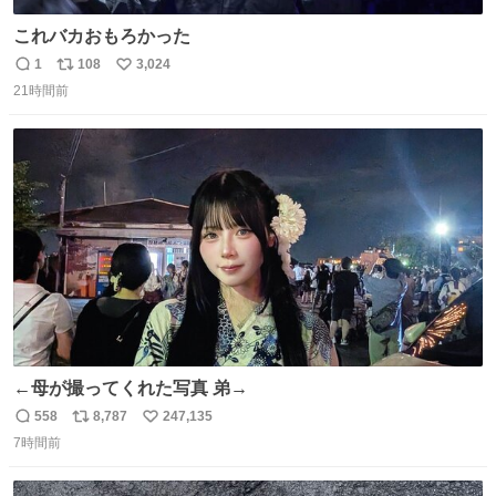
これバカおもろかった
1
108
3,024
返
リ
い
21時間前
信
ポ
い
数
ス
ね
ト
数
数
←母が撮ってくれた写真 弟→
558
8,787
247,135
返
リ
い
7時間前
信
ポ
い
数
ス
ね