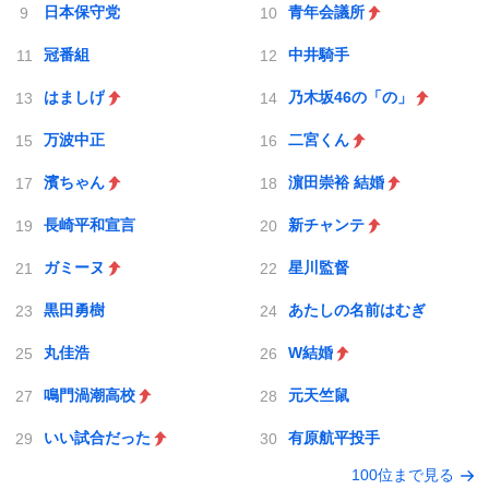
日本保守党
青年会議所
冠番組
中井騎手
はましげ
乃木坂46の「の」
万波中正
二宮くん
濱ちゃん
濵田崇裕 結婚
長崎平和宣言
新チャンテ
ガミーヌ
星川監督
黒田勇樹
あたしの名前はむぎ
丸佳浩
W結婚
鳴門渦潮高校
元天竺鼠
いい試合だった
有原航平投手
100位まで見る