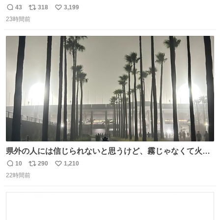
だろうなと思っていたら想像以上に都会で興奮した
43
318
3,199
返
リ
い
23時間前
信
ポ
い
数
ス
ね
ト
数
数
県外の人には信じられないと思うけど、霧じゃなくて火山
灰です🌋 #桜島
10
290
1,210
返
リ
い
22時間前
信
ポ
い
数
ス
ね
ト
数
数