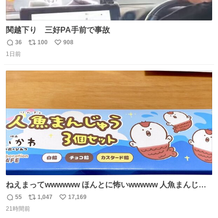
関越下り 三好PA手前で事故
36
100
908
返
リ
い
1日前
信
ポ
い
数
ス
ね
ト
数
数
ねえまってwwwwww ほんとに怖いwwwww 人魚まんじゅ
う買ってきたから私も永遠のいのちを…ぐへへ…と思いな
55
1,047
17,169
返
リ
い
がら1つ食べたら 奥歯欠けたんだけど！！！！？？？ しか
21時間前
信
ポ
い