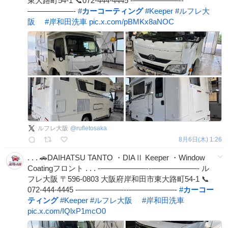
東大路町54-1 📞072-444-4445 -——————‐-
——————‐
#
カーコーティング
#
Keeper
#
ルフレ大
阪
#
岸和田洗車
pic.x.com/pBMKx8aNOC
ルフレ大阪
@
rufletosaka
8月6日(木) 1:26
. . . 🚗DAIHATSU TANTO ・DIAⅡ Keeper ・Window
Coatingフロント . . . -——————‐-——————‐ ル
フレ大阪 〒596-0803 大阪府岸和田市東大路町54-1 📞
072-444-4445 -——————‐-——————‐
#
カーコー
ティング
#
Keeper
#
ルフレ大阪
#
岸和田洗車
pic.x.com/IQlxP1mcO0