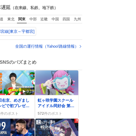
ね
くれました。 あとで
数
車遅延
（在来線、私鉄、地下鉄）
ソフトクリーム買っ
てやろうと思いまし
道
東北
関東
中部
近畿
中国
四国
九州
た。
宮線[東京～宇都宮]
全国の運行情報（Yahoo!路線情報）
SNSのバズまとめ
0:19
0
田右京、めざまし
虹ヶ咲学園スクール
レビで初プレゼン
アイドル同好会 第1
ー挑戦 緊張可愛
期第6話、璃奈のボー
3
件のポスト
572
件のポスト
とファンが朝から
ド成長シーンにファ
喜
ン歓喜「最高すぎ
る」