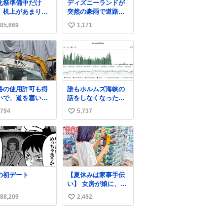
化祭準備中だけ
ディズニーランドが
ないでいいように
に異変を感じたんだ
、机上があまりに
突然の豪雨で道路冠
ようと思う！
けど
じめっぽすぎる
水してるんだけど☔️
85,669
1,171
い
この雨で今年初のミ
ッションクールダウ
い
ン中止。幾ら何でも
ね
やばすぎだろ...
数
路の使用許可も得
誰もホルムズ海峡の
いで、道を塞いだ
話をしなくなったけ
ま解体作業して
どタンカーの往来は
794
5,737
い
。 写真を撮ろうと
消滅したままですね
たら「勝手に写真
と
い
るな馬鹿野郎」と
ね
倒されるなど。
数
の初デート
【夏休みは家事手伝
い】 女房が娘に、働
いたらバイト代もら
88,209
2,492
い
えば？と言ったら、
娘は、いらない、と
い
言って黙々と働いて