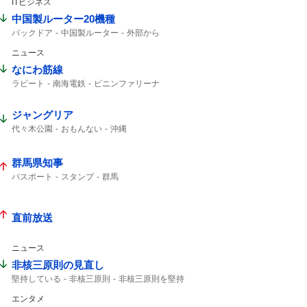
ITビジネス
ガンプラ
中国製ルーター20機種
バックドア
中国製ルーター
外部から
ルーター
ニュース
なにわ筋線
ラピート
南海電鉄
ピニンファリーナ
イタリアの
ジャングリア
代々木公園
おもんない
沖縄
群馬県知事
パスポート
スタンプ
群馬
直前放送
ニュース
非核三原則の見直し
堅持している
非核三原則
非核三原則を堅持
エンタメ