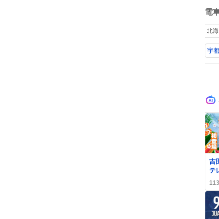
ね
数
電
北海
宇都
吉
テ
タ
11
い
歓