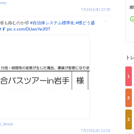
imes
感
7月16日(木) 22:30
交省も絡むのか🤣
#
自治体システム標準化
#
標どう盛
ウド
pic.x.com/DUwoYeJf3T
ト
1
2
3
al_devya
7月15日(水) 22:02