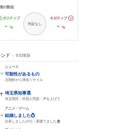
情の割合
ポジティブ
ネガティブ
-
-
判定なし
%
%
レンド
9:03
更新
ニュース
可能性があるもの
北朝鮮から弾道ミサイル
弾道ミサイルの可能性
北朝鮮ミサイル
北朝鮮から
北朝鮮が弾道ミサイル
埼玉県知事選
日本周辺
落下した
通報してください
弾道ミサイル
防衛省
ミサイル
埼玉県民
外国人問題
声を上げて
医療センター
埼玉県知事
2023年
アニメ・ゲーム
結婚しました💍
出産しました👶🏻
家建てました🏠
ブックオフ
出産しました
結婚しました