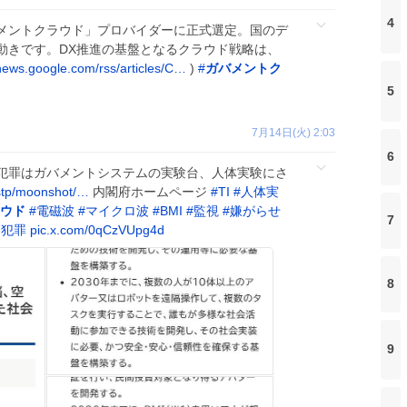
4
メントクラウド」プロバイダーに正式選定。国のデ
動きです。DX推進の基盤となるクラウド戦略は、
news.google.com/rss/articles/C…
)
#
ガバメントク
5
7月14日(火) 2:03
6
犯罪はガバメントシステムの実験台、人体実験にさ
stp/moonshot/…
内閣府ホームページ
#
TI
#
人体実
ウド
#
電磁波
#
マイクロ波
#
BMI
#
監視
#
嫌がらせ
7
ー犯罪
pic.x.com/0qCzVUpg4d
8
9