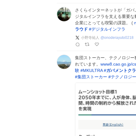
さくらインターネットが「ガバ
ジタルインフラを支える重要な
企業にとっても喫緊の課題。 (
ラウド
#
デジタルインフラ
小野寺祐人
@
onoderayuto0218
集団ストーカー、テクノロジー
れています。
www8.cao.go.jp/c
験
#
MKULTRA
#
ガバメントクラ
#
集団ストーカー
#
テクノロジ