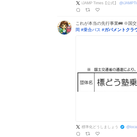
iJAMP Times【公式】
@
iJAMPT
これが本当の先行事業🚌 ※国
岡
#
乗合バス
#
ガバメントクラ
標準化どうしましょう
@
loc