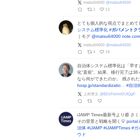
matsu64000
@
matsu64000
2
13
とても個人的な視点でまとめて
システム標準化
#
ガバメントク
｜モグ
@matsu64000
note.co
matsu64000
@
matsu64000
4
19
自治体システム標準化は「早すぎ
化“直前”。結果、移行完了は38
なら何ができたのか。 残され
hosp.jp/standardizatio…
#
自治
上村章文
@
BDzFixnmf2UfQgP
iJAMP Times最新号より
その背景と戦略を聞く💡
portal
治体
#
iJAMP
#
iJAMPTimes
#
ガ
ウド