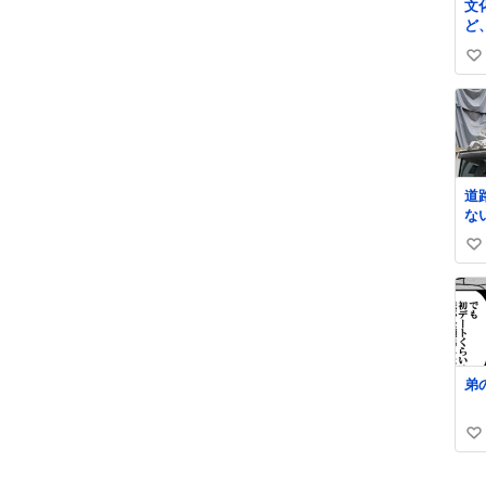
文
し
ど
し
い
い
い
ね
数
道
な
ま
い
る
し
い
撮
ね
罵
数
弟
い
い