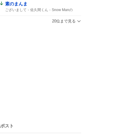
素のまんま
ございまして
佐久間くん
Snow Manの
文化放送
20位まで見る
気ポスト