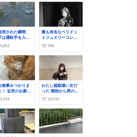
追突された瞬間、
最も有名なペリドッ
手は運転手を入れ
トジュエリーコレク
えてた」 これ実
ションはオーストリ
3,003
599
い
。 しかも後で無免
ア大公妃イザベラが
と判明。 ドラレコ
所有していたもの。
い
かったら完全にや
一時期キッチンペー
ね
てた案件。 #追
パーに包んで保管さ
数
 #替え玉 #無免許運
れていたことに衝撃
💥を受けた。
生無事みつかりま
わたし超勘違い女だ
た！ 近所のお家の
った 階段から男の人
のはじっこでうず
が降りて来てたんだ
1,034
10,743
い
まってました💦 拡
けど この格好の女が
してくれたり探し
立ってたら一回は足
い
くれたみなさん本
が止まるでしょ？普
ね
にありがとござい
通。降りてきたのは
数
す！ 飛び出し防止
仕事帰りっぽい男の
を増やして先生と
人で、足取り重そう
ょびが怖い思いを
に歩いてて見るから