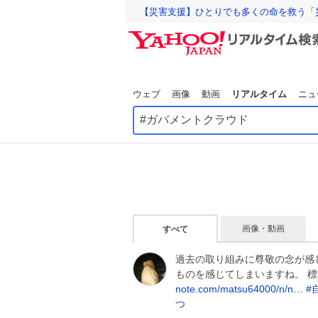
【災害支援】ひとりでも多くの命を救う「
ウェブ
画像
動画
リアルタイム
ニュ
画像・動画
すべて
過去の取り組みに尊敬の念が感
ものを感じてしまいますね。 
note.com/matsu64000/n/n…
#
つ