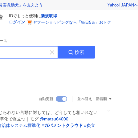
Yahoo! JAPAN
ヘ
災害救助犬」を支えよう
IDでもっと便利に
新規取得
ログイン
ヤフーショッピングなら「毎日5％」おトク
ース
検索
キ
ー
ワ
ー
ド
を
消
自動更新
並べ替え：
新着順
す
じられない言動に対しては、どうしても相いれない
標準化で炎立つ｜モグ
@matsu64000
自治体システム標準化
#
ガバメントクラウド
#
炎立