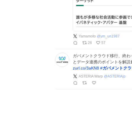
Yamamoto
@
ym_un1987
26
57
ガバメントクラウド移行、終わっ
とデータ連携のポイントを解説📘
zurl.co/3aKN8
#
ガバメントクラ
ASTERIA Warp
@
ASTERIAjp