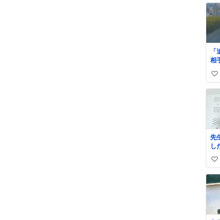
「
相
替
い
話
許
い
無
ね
られ
数
突
転
先
し
庭
い
く
散
い
て
ね
当
数
ま
柵
ち