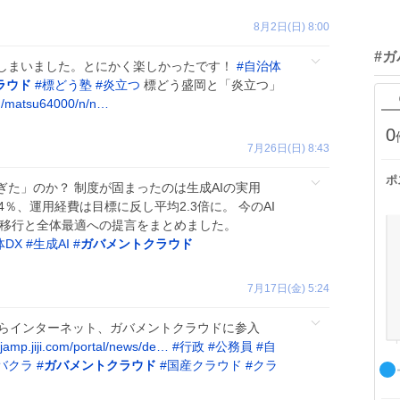
8月2日(日) 8:00
#
しまいました。とにかく楽しかったです！
#
自治体
ラウド
#
標どう塾
#
炎立つ
標どう盛岡と「炎立つ」
m/matsu64000/n/n…
0
7月26日(日) 8:43
ポ
た」のか？ 制度が固まったのは生成AIの実用
.4％、運用経費は目標に反し平均2.3倍に。 今のAI
た移行と全体最適への提言をまとめました。
体DX
#
生成AI
#
ガバメントクラウド
7月17日(金) 5:24
📰 さくらインターネット、ガバメントクラウドに参入
.ijamp.jiji.com/portal/news/de…
#
行政
#
公務員
#
自
バクラ
#
ガバメントクラウド
#
国産クラウド
#
クラ