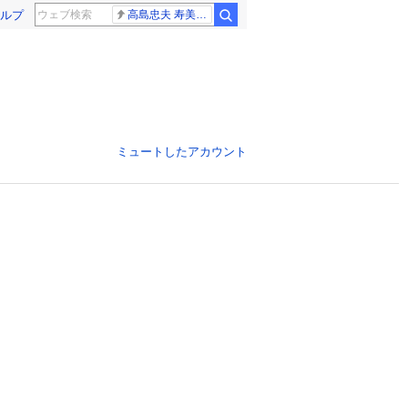
ルプ
高島忠夫 寿美花代さん死去
ミュートしたアカウント