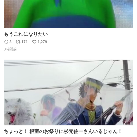
もうこれになりたい
3
171
1,279
返
リ
い
8時間前
信
ポ
い
数
ス
ね
ト
数
数
ちょっと！ 根室のお祭りに杉元佐一さんいるじゃん！