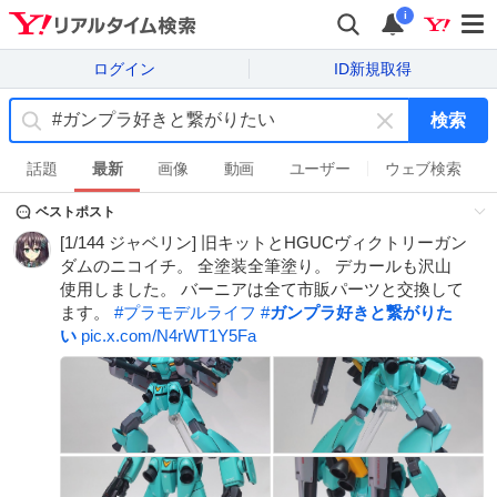
i
ログイン
ID新規取得
検索
キ
ー
話題
最新
画像
動画
ユーザー
ウェブ検索
ワ
ベストポスト
ー
ド
[1/144 ジャベリン] 旧キットとHGUCヴィクトリーガン
を
ダムのニコイチ。 全塗装全筆塗り。 デカールも沢山
消
使用しました。 バーニアは全て市販パーツと交換して
す
ます。
#
プラモデルライフ
#
ガンプラ好きと繋がりた
い
pic.x.com/N4rWT1Y5Fa