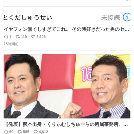
イヤフォン無くしすぎてこれ。 その時好きだった男のセコ
ムの名前にしてる
1
119
3,606
返
リ
い
15時間前
信
ポ
い
数
ス
ね
ト
数
数
【発表】熊本出身・くりぃむしちゅーらの所属事務所、被
災地に義援金寄付 news.livedoor.com/article/detail… くり
60
585
4,612