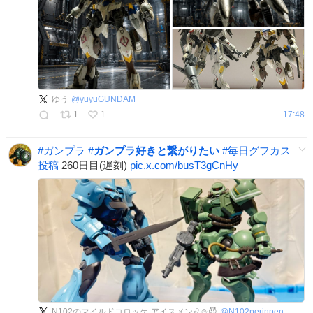
ゆう
@
yuyuGUNDAM
1
1
17:48
#
ガンプラ
#
ガンプラ好きと繋がりたい
#
毎日グフカス
投稿
260日目(遅刻)
pic.x.com/busT3gCnHy
N102のマイルドコロッケ-アイスメン♌️⛄️😈
@
N102perinpen