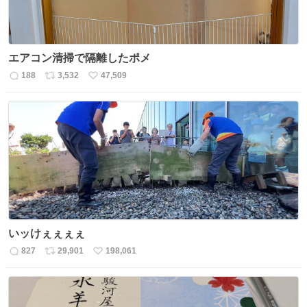
エアコン清掃で隔離したポメ
188
3,532
47,509
返
リ
い
信
ポ
い
数
ス
ね
ト
数
数
いッけぇぇぇぇ
827
29,901
198,061
返
リ
い
信
ポ
い
数
ス
ね
ト
数