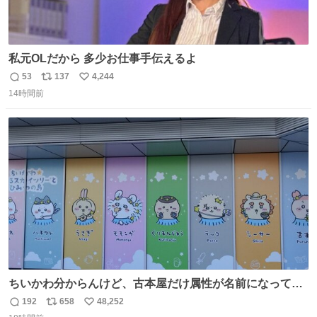
私元OLだから 多少お仕事手伝えるよ
53
137
4,244
返
リ
い
14時間前
信
ポ
い
数
ス
ね
ト
数
数
ちいかわ分からんけど、古本屋だけ属性が名前になってる
のはどういうこと？
192
658
48,252
返
リ
い