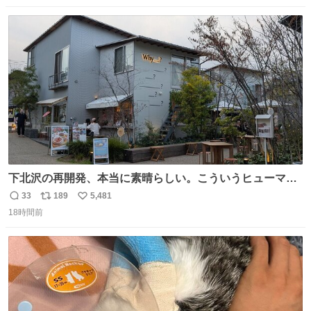
数
ス
ね
ト
数
数
下北沢の再開発、本当に素晴らしい。こういうヒューマン
スケールの開発がいいんだよ。
33
189
5,481
返
リ
い
18時間前
信
ポ
い
数
ス
ね
ト
数
数