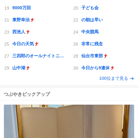
9000万回
子ども会
東野幸治
の朝は早い
西洸人
中央競馬
今日の天気
非常に残念
三四郎のオールナイトニッポン0
仙台市東部
山中湖
今日から9連休
100位まで見る
つぶやきピックアップ