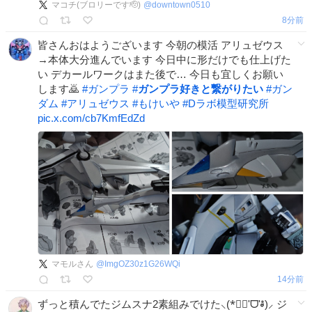
マコチ(ブロリーです🫡)
@
downtown0510
8分前
皆さんおはようございます 今朝の模活 アリュゼウス
→本体大分進んでいます 今日中に形だけでも仕上げた
い デカールワークはまた後で… 今日も宜しくお願い
します🙇
#
ガンプラ
#
ガンプラ好きと繋がりたい
#
ガン
ダム
#
アリュゼウス
#
もけいや
#
Dラボ模型研究所
pic.x.com/cb7KmfEdZd
マモルさん
@
ImgOZ30z1G26WQi
14分前
ずっと積んでたジムスナ2素組みでけた⸜(*⃙⃘'ᗜ'*⃙⃘)⸝ ジ