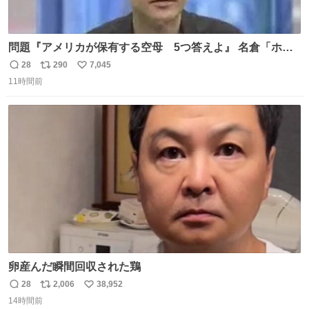
問題『アメリカが保有する空母 5つ答えよ』 名倉「ホン
マごめん、日本」
28
290
7,045
返
リ
い
11時間前
信
ポ
い
数
ス
ね
ト
数
数
卵産んだ瞬間回収された鶏
28
2,006
38,952
返
リ
い
14時間前
信
ポ
い