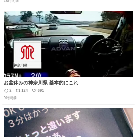
18時間前
信
ポ
い
数
ス
ね
ト
数
数
お盆休みの神奈川県 基本的にこれ
2
124
691
返
リ
い
9時間前
信
ポ
い
数
ス
ね
ト
数
数