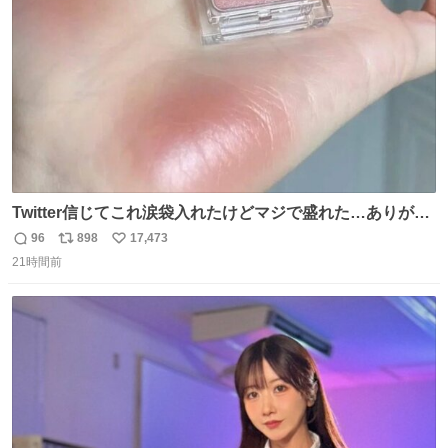
数
Twitter信じてこれ涙袋入れたけどマジで盛れた…ありがと
う…
96
898
17,473
返
リ
い
21時間前
信
ポ
い
数
ス
ね
ト
数
数