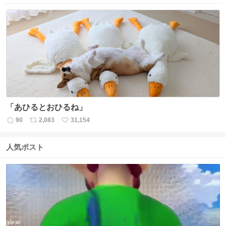
信
ポ
い
数
ス
ね
ト
数
数
「あひるとおひるね」
90
2,083
31,154
返
リ
い
信
ポ
い
数
ス
ね
人気ポスト
ト
数
数