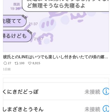
ト
数
数
彼氏とのLINEはいつでも楽しいし付き合いたての頃の嬉し
かったLINEは無限にあるけど(同棲前は1日で各50通くらい
27
100
8,915
返
リ
い
送りあってたし)最近嬉しかったのはこれ
1日前
信
ポ
い
数
ス
ね
ト
数
数