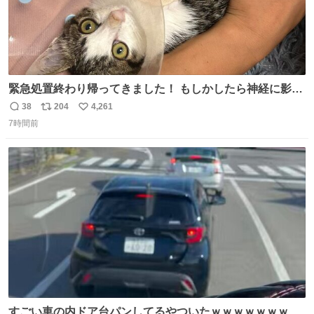
緊急処置終わり帰ってきました！ もしかしたら神経に影響
も出ているのかもと、、その影響で出にくいのもあるかも
38
204
4,261
返
リ
い
との事 内臓エコーもしてみると少し動きが弱いのかもなぁ
7時間前
信
ポ
い
と先生が言っておりました。 明日また病院です！ 帰ってき
数
ス
ね
て弟にぐるぐる言いながら甘えん坊してました☺️
ト
数
数
すごい車の内ドア台パンしてるやついたｗｗｗｗｗｗｗｗ