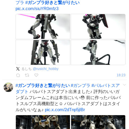
プラ
#
ガンプラ好きと繋がりたい
pic.x.com/siuYR0mfz3
るしち
@
rusichi_hobby
18:23
#
ガンプラ好きと繋がりたい
#
ガンプラ
#
バルバトスア
ダプト
バルバトスアダプト出来ました♪ 評判のいいガ
ンダムフレームこれは本当にいい😳 前に作ったバルバ
トスルプス高機動型と☺️ バルバトスアダプトはスタイ
ルがいいなぁ♪
pic.x.com/2dTnp5jIBr