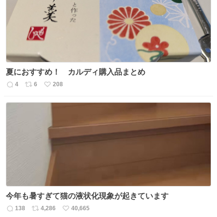
数
夏におすすめ！ カルディ購入品まとめ
4
6
208
返
リ
い
信
ポ
い
数
ス
ね
ト
数
数
今年も暑すぎて猫の液状化現象が起きています
138
4,286
40,665
返
リ
い