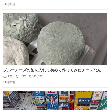
返
リ
い
ぃむしちゅーやマツコ、有働由美子らが所属する芸能事務
11時間前
信
ポ
い
所「チャッターボックス」が7日、公式サイトを更新。熊
数
ス
ね
本地震の被災地支援のため義援金を寄付したことを公表し
ト
数
数
た。
ブルーチーズの菌を入れて初めて作ってみたチーズなんだ
けど 本能でちょっとヤバいと思っちゃう見た目だな
121
532
11,020
返
リ
い
11時間前
信
ポ
い
数
ス
ね
ト
数
数