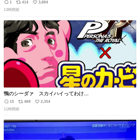
1
414
3,894
返
リ
い
13時間前
信
ポ
い
数
ス
ね
ト
数
数
鴨のシーダァ スカイハイってわけ
youtu.be/QbctcHorQyA
15
469
2,354
返
リ
い
11時間前
信
ポ
い
数
ス
ね
ト
数
数