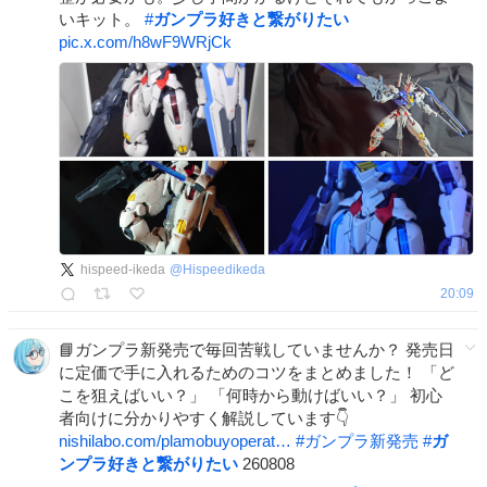
いキット。
#
ガンプラ好きと繋がりたい
pic.x.com/h8wF9WRjCk
hispeed-ikeda
@
Hispeedikeda
20:09
📘ガンプラ新発売で毎回苦戦していませんか？ 発売日
に定価で手に入れるためのコツをまとめました！ 「ど
こを狙えばいい？」 「何時から動けばいい？」 初心
者向けに分かりやすく解説しています👇
nishilabo.com/plamobuyoperat…
#
ガンプラ新発売
#
ガ
ンプラ好きと繋がりたい
260808