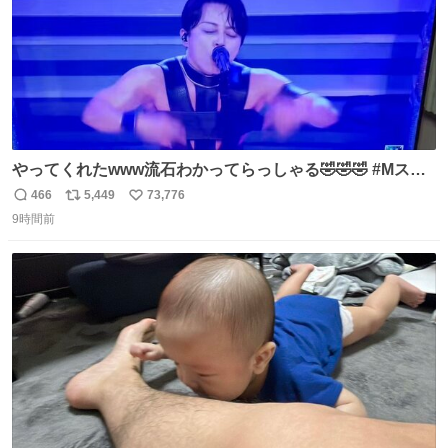
やってくれたwww流石わかってらっしゃる🤣🤣🤣 #Mステ
#西川貴教
466
5,449
73,776
返
リ
い
9時間前
信
ポ
い
数
ス
ね
ト
数
数