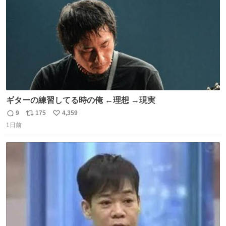
ギターの練習してる時の俺 ←理想 →現実
9
175
4,359
返
リ
い
1日前
信
ポ
い
数
ス
ね
ト
数
数