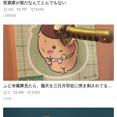
投資家が楽だなんてとんでもない
115
707
8,153
返
リ
い
22時間前
信
ポ
い
数
ス
ね
ト
数
数
ふと冷蔵庫見たら、脳天を三日月宗近に突き刺されてるく
りまんじゅうパイセンが
1
440
5,537
返
リ
い
1日前
信
ポ
い
数
ス
ね
ト
数
数