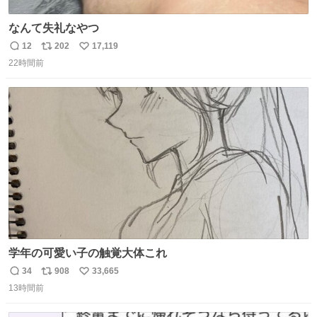
なんて失礼なやつ
12
202
17,119
返
リ
い
22時間前
信
ポ
い
数
ス
ね
ト
数
数
学年の可愛い子の触覚大体これ
34
908
33,665
返
リ
い
13時間前
信
ポ
い
数
ス
ね