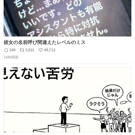
彼女の名前呼び間違えたレベルのミス
100
3,511
49,712
返
リ
い
16時間前
信
ポ
い
数
ス
ね
ト
数
数