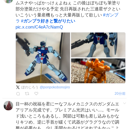
ムスナやっぱかっけぇよねぇ この後はぼちぼち筆塗り
部分塗装だけやる予定 先日再販された三連星ザクとい
いこういう量産機もっと大量再販して欲しい
#
ガンプ
ラ
#
ガンプラ好きと繋がりたい
pic.x.com/C4eA7cNamQ
ぼのじろう
@
ponpokobonojiro
20分前
目一杯の祝福を君にーなフルメカニクスのガンダムエ
アリアル完成です。プレミアム光沢はいい…。モール
ド浅いところもあるし、関節は可動も差し込みもかな
りキツめ、逆に手首が緩くて武器がグラグラなので調
整が必要かも。少し手間かかるけどそれでもかっこよ