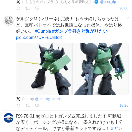
にしもと＠ガンプラ【にしもとラボ管理人】
@
phu_dp
20:00
ゲルググM (マリーネ) 完成！ もうサ終しちゃったけ
ど、無印バトオペではお世話になった機体、やはり格
好いい。
#
Gunpla
#
ガンプラ好きと繋がりたい
pic.x.com/7UPFuUrBdK
Chucky
@
chucky_shark
18:26
RX-78-01 hgゼロヒトガンダム完成しました！ 可動域
が広く、ポージングが様になる。 墨入れだけでも十分
なディティール。 さすが最新キットですね…！
#
ガン