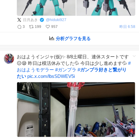
日月あき
@
hiduki927
3
199
957
昨日 6:58
分析グラフを見る
おはようインジャ(仮)✨ 8/8土曜日、連休スタートです
😑😪 昨日は模活休みでした💦 今日は少し進めます💦
#
おはようモデラー
#
ガンプラ
#
ガンプラ好きと繋がり
たい
pic.x.com/lbsSDWEV5i