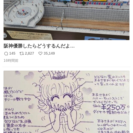
阪神優勝したらどうするんだよ…
145
2,827
35,149
返
リ
い
16時間前
信
ポ
い
数
ス
ね
ト
数
数