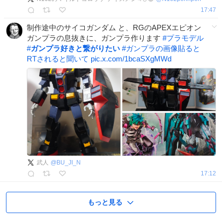
17:47
制作途中のサイコガンダム と、RGのAPEXエピオン
ガンプラの息抜きに、ガンプラ作ります
#
プラモデル
#
ガンプラ好きと繋がりたい
#
ガンプラの画像貼ると
RTされると聞いて
pic.x.com/1bcaSXgMWd
武人
@
BU_JI_N
17:12
もっと見る