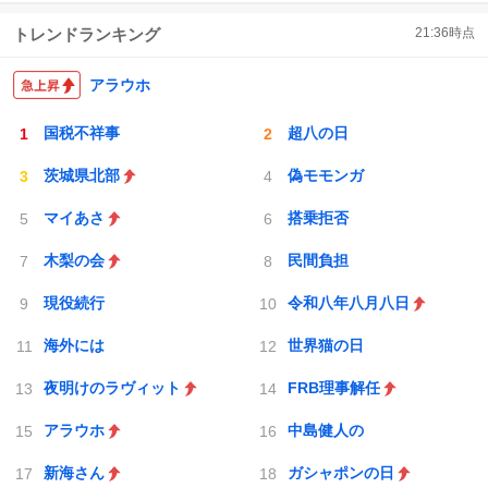
トレンドランキング
21:36
時点
アラウホ
国税不祥事
超八の日
茨城県北部
偽モモンガ
マイあさ
搭乗拒否
木梨の会
民間負担
現役続行
令和八年八月八日
海外には
世界猫の日
夜明けのラヴィット
FRB理事解任
アラウホ
中島健人の
新海さん
ガシャポンの日