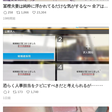
冨樫夫妻は純粋に浮かれてるだけな気がするな〜 全アはこ
こに自分の市場価値的なものを上乗せするので、 すっぴん
258
1,066
23,304
返
リ
い
＆寝起きのボサボサ頭でも「今日も可愛いね」が止まらな
19時間前
信
ポ
い
い。放っておくと永遠に髪撫でてきて作業進まない()
数
ス
ね
156cm40kg、年中日焼け止めとお友達の私より綺麗な手や
ト
数
数
めてもろて とか言う
恐らく人事担当をクビにすべきだと考えられるが‥‥‥
2
173
1,740
返
リ
い
1日前
信
ポ
い
数
ス
ね
ト
数