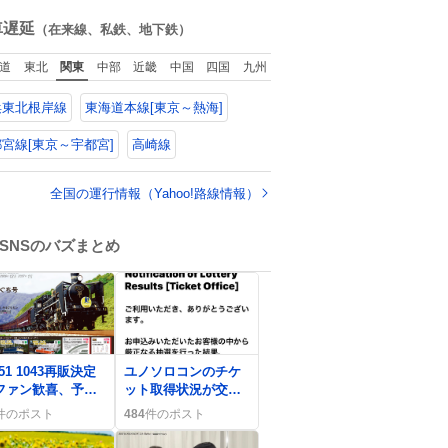
施」と説明した。
ね
数
車遅延
（在来線、私鉄、地下鉄）
道
東北
関東
中部
近畿
中国
四国
九州
浜東北根岸線
東海道本線[東京～熱海]
宮線[東京～宇都宮]
高崎線
全国の運行情報（Yahoo!路線情報）
SNSのバズまとめ
0
51 1043再販決定
ユノソロコンのチケ
ファン歓喜、予約
ット取得状況が交
到で期待高まる
錯、譲渡情報がSNS
件のポスト
484
件のポスト
で広がる