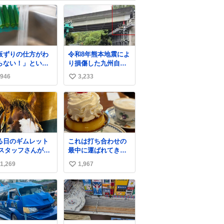
板ずりの仕方がわ
令和8年熊本地震によ
らない！」という
り損傷した九州自動
に朗報📢 実はオク
車道 片野川橋（下
946
3,233
い
の下処理は“ネット
り線）の復旧作業を
入れたままこすり
行っています。 タイ
い
いするだけ”でOK
ムラプス動画で、段
ね
差が生じた橋桁をジ
数
落ちますよ✨
ャッキアップしてい
る様子をご紹介しま
す。 引き続き、早期
る日のギムレット
これは打ち合わせの
復旧に向けて着実に
 スタッフさんが前
最中に運ばれてきて
工事を進めてまいり
を編んでラーメン
私の理性を根こそぎ
ます。 #NEXCO西日
1,269
1,967
い
ンみたいになって
奪い去ったプリンの
本 #熊本地震
笑 何か言いた
写真です。
い
に見えます🤭 #
ね
ニノギムレット
数