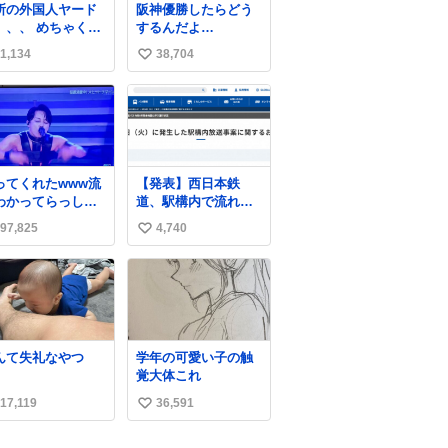
所の外国人ヤード
阪神優勝したらどう
、、、 めちゃくち
するんだよ…
有名車捨てられて
1,134
38,704
い
した😭 外装ぼろぼ
だし、、 中も何に
い
残ってないし、、
ね
哀想に😢😢 今まで
数
十年お疲れ様でし
、、 #バニング #
時 #廃車 #勿体
ってくれたwww流
【発表】西日本鉄
い
わかってらっしゃ
道、駅構内で流れ
🤣🤣 #Mステ #西
た“不適切音声”に声
97,825
4,740
い
貴教
明「被害届も検討」
news.livedoor.com/
い
article/detail… 4日に
ね
西鉄福岡（天神）駅
数
および薬院駅で発生
した駅構内放送事案
について声明を公表
んて失礼なやつ
学年の可愛い子の触
した。「第三者によ
覚大体これ
って駅構内放送設備
に外部から不正に音
17,119
36,591
い
声が流された可能性
い
も含めて確認を実