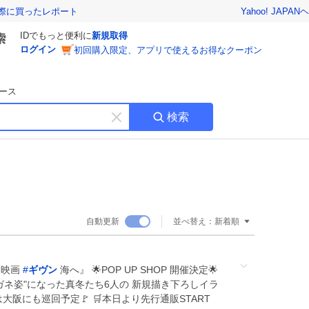
Yahoo! JAPAN
ヘ
実際に買ったレポート
IDでもっと便利に
新規取得
ログイン
初回購入限定、アプリで使えるお得なクーポン
ース
検索
キ
ー
ワ
ー
ド
を
消
自動更新
並べ替え：
新着順
す
『映画
#
ギヴン
海へ』 🌟POP UP SHOP 開催決定🌟
"メガネ姿"になった真冬たち6人の 新規描き下ろしイラ
大阪にも巡回予定🚩 🛒本日より先行通販START