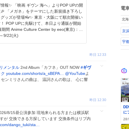
ね
ズ情報✨ 「映画 ギヴン 海へ」よりPOP UPの開
数
電
🎉 「メガネ」をテーマにした新規描き下ろし
グッズが登場👓✨ 東京・大阪にて順次開催い
北海
！ POP UPに先駆けて、本日より通販が開始
京
)～9/22(火)
宇都
昨日 12:33
リメンタル
2nd Album「カフネ」OUT NOW
#
ギヴ
ック
youtube.com/shorts/a_sBEPA…
@YouTube
よ
 センミリさんの曲は、 温詞さんの歌は、 心に響
昨日 12:30
0
DD
に
026/8/15昼公演参加 現地来られる方または横浜駅
殺
すが 交換できる方探しています 交換条件はリプ内
28
.com/dango_tuki/sta…