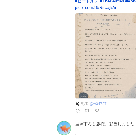
#
ビートルズ
#
TheBeatles
#
Abb
pic.x.com/8bR5cojkAm
毛玉
@
w34727
描き下ろし版権、彩色しました！