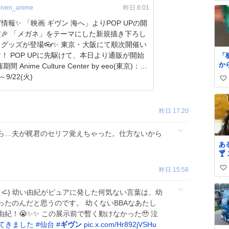
iven_anime
昨日 8:01
ズ情報✨ 「映画 ギヴン 海へ」よりPOP UPの開
🎉 「メガネ」をテーマにした新規描き下ろし
グッズが登場👓✨ 東京・大阪にて順次開催い
！ POP UPに先駆けて、本日より通販が開始
「
か
方
)～9/22(火)
い
ラ
に
い
洗
ね
👍 簡単に産毛や汚れ
昨日 17:20
数
が
ら…夫が梶君のセリフ覚えちゃった。仕方ないから
あ

髪
昨日 15:58
い
マ
ました
い
げ…
ω ˂̶᷅ ) 幼い由紀がピュアに発した何気ない言葉は、幼
ね
タ
たのんだと思うのです。 幼くないBBAなあたし
数
紀！😭✨✨ この展示前で暫く動けなかった🥹 泣
ってきました
#
仙台
#
ギヴン
pic.x.com/Hr892jVSHu