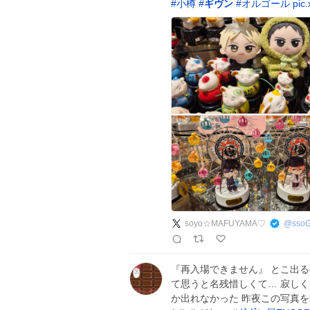
#
小樽
#
ギヴン
#
オルゴール
pic
soyo☆MAFUYAMA♡
@
sso
『再入場できません』 とこ出る
て思うと名残惜しくて… 寂しく
か出れなかった 昨夜この写真