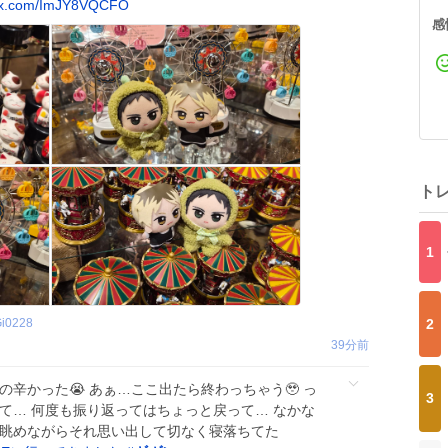
.x.com/ImJY8VQCFO
感
ト
1
2
Gi0228
40分前
の辛かった😭 あぁ…ここ出たら終わっちゃう🥹 っ
3
て… 何度も振り返ってはちょっと戻って… なかな
を眺めながらそれ思い出して切なく寝落ちてた