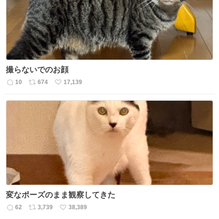
数
撮らないでのお顔
10
674
17,139
返
リ
い
信
ポ
い
数
ス
ね
ト
数
数
変なポーズのまま観察してきた
62
3,739
38,389
返
リ
い