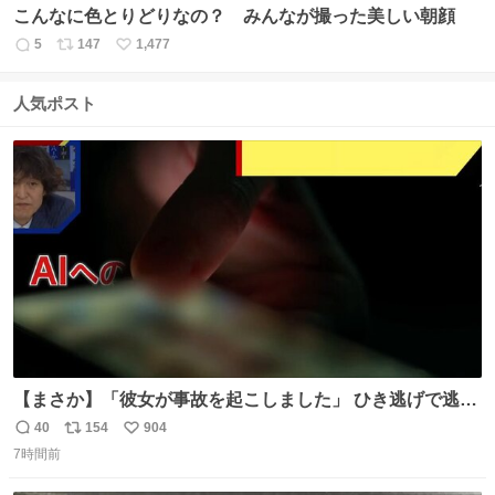
こんなに色とりどりなの？ みんなが撮った美しい朝顔
5
147
1,477
返
リ
い
信
ポ
い
数
ス
ね
人気ポスト
ト
数
数
【まさか】「彼女が事故を起こしました」 ひき逃げで逃走
した男、AIの相談履歴で“ウソ発覚” 警察が男のスマホを押
40
154
904
返
リ
い
収して解析すると、出頭する前に事故の詳しい状況やどう
7時間前
信
ポ
い
対応すればいいかをAIに相談していたことがわかった。し
数
ス
ね