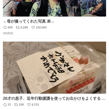
←母が撮ってくれた写真 弟→
408
6,288
192,084
返
リ
い
5時間前
信
ポ
い
数
ス
ね
ト
数
数
26才の息子、近年行動援護を使ってお出かけをよくする 親
との外出はもう嫌らしい。 中身は小学生位なのに小癪な😅
33
168
8,701
返
リ
い