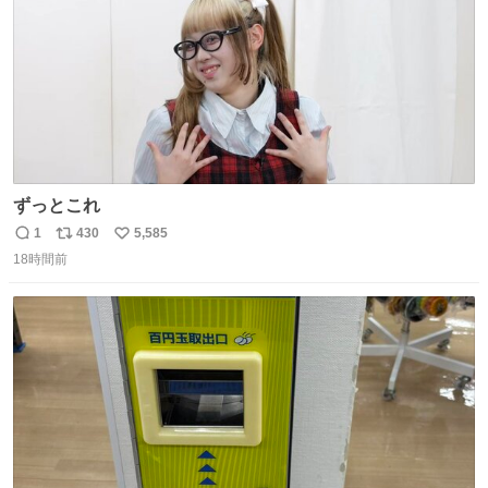
ずっとこれ
1
430
5,585
返
リ
い
18時間前
信
ポ
い
数
ス
ね
ト
数
数