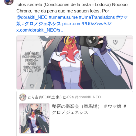
fotos secreta (Condiciones de la pista =Lodosa) Nooooo
Chrono, me da pena que me saquen fotos. Por
@dorakiti_NEO
#
umamusume
#
UmaTranslations
#
ウマ
娘
#
クロノジェネシス
pic.x.com/PU0vZwwSJZ
x.com/dorakiti_NEO/s…
どら吉@C108土 東3 ヒ-09a
@dorakiti_NEO
秘密の撮影会（重馬場） ＃ウマ娘 ＃
クロノジェネシス