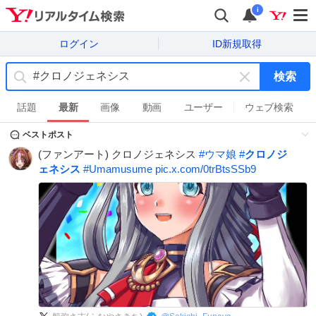
i
ログイン
ID新規取得
検索
キ
ー
話題
最新
画像
動画
ユーザー
ウェブ検索
ワ
ベストポスト
ー
ド
(ファンアート) クロノジェネシス
#
ウマ娘
#
クロノジ
を
ェネシス
#
Umamusume
pic.x.com/0trBtsSSb9
消
す