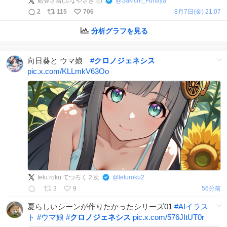
船弥さ吉(ふなやさきち)
@
Sakichi_Funaya
2
115
706
8月7日(金) 21:07
分析グラフを見る
向日葵と ウマ娘
#
クロノジェネシス
pic.x.com/KLLmkV63Oo
tetu roku てつろく２次
@
teturoku2
3
9
56分前
夏らしいシーンが作りたかったシリーズ01
#
AIイラス
ト
#
ウマ娘
#
クロノジェネシス
pic.x.com/576JItUT0r