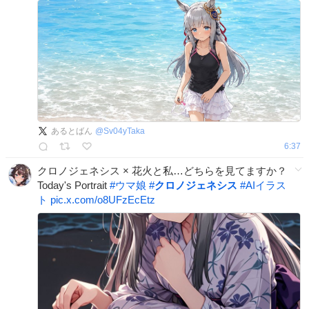
あるとばん
@
Sv04yTaka
6:37
クロノジェネシス × 花火と私…どちらを見てますか？
Today's Portrait
#
ウマ娘
#
クロノジェネシス
#
AIイラス
ト
pic.x.com/o8UFzEcEtz