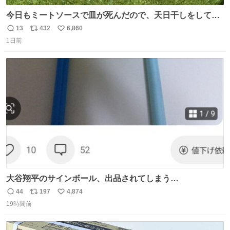
今日もミートソースで皿が死んだので、天日干しをしてい
ます🍝 ありがとう先人の知恵
13
432
6,860
返
リ
い
1日前
信
ポ
い
数
ス
ね
ト
数
数
大谷翔平のサインボール、出品されてしまう…
44
197
4,874
返
リ
い
19時間前
信
ポ
い
数
ス
ね
ト
数