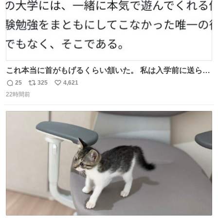
これ本当に首がもげるくらい頷いた。 私は入学前に送られ
てきた、大学のサークル紹介冊子を見た時点で終わりを感
25
325
4,621
返
リ
い
じたので、女子大でもないくせに偏差値の高い大学のイン
22時間前
信
ポ
い
カレサークルに突撃して所属するという奇行で事なきを得
数
ス
ね
た。 高偏差値に行けないならせめてそれくらいした方が予
ト
数
数
後がいいです。 https://t.co/9nMHIrETkw