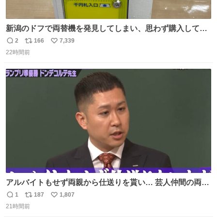
新潟のドフで両替機を発見してしまい、思わず購入してし
まい大阪に発送するイベントが発生
2
166
7,339
返
リ
い
22時間前
信
ポ
い
数
ス
ね
ト
数
数
アルバイトもせず両親から仕送りを貰い… 芸人仲間の両親
のスネまでかじる!? ドンデコルテ銀次⚡️ 無料見逃し配信は
1
187
1,807
返
リ
い
こちらから ▶︎abema.go.link/gBLVb ◤しくじり先生
21時間前
信
ポ
い