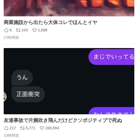
商業施設から出たら大体コレでほんとイヤ
6
243
1,588
返
リ
い
23時間前
信
ポ
い
数
ス
ね
ト
数
数
友達事故で片腕吹き飛んだけどクソポジティブで死ぬ
217
5,771
206,594
返
リ
い
18時間前
信
ポ
い