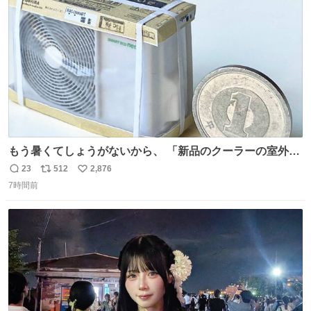
数
もう暑くてしょうがないから、 「新品のクーラーの室外機
のミニチュア」 でも見ていってよ
23
512
2,876
返
リ
い
7時間前
信
ポ
い
数
ス
ね
ト
数
数