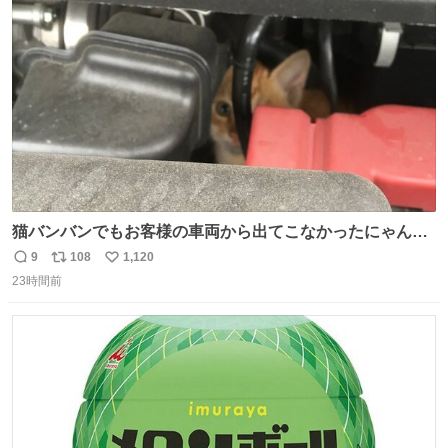
かし、AIの回答は「正直に警察に話すように」だった。
ト
数
数
猫バンバンでもお客様の車両から出てこなかったにゃんこ
🐈 救出しようとした工場長が腕を引っ掻かれ、ぱんぱんに
9
108
1,120
返
リ
い
膨れ上がり、傷だらけ血だらけになりながらも何とか救出
23時間前
信
ポ
い
したこの子はその後、工場長の家の子になりました😌💕
数
ス
ね
ト
数
数