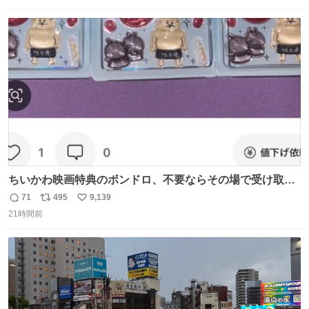
数
ス
ね
ト
数
数
ちいかわ映画特典のボンドロ、不要ならその場で受け取り
辞退すれば良いのに白々しい
71
495
9,139
返
リ
い
21時間前
信
ポ
い
数
ス
ね
ト
数
数