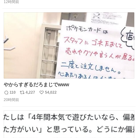
昨日は夜のショッピングモールに行った 先に寝といてよ❗
12時間前
信
ポ
い
と何度も何度も言い残して。 起きたら冷蔵庫に… ああ、こ
数
ス
ね
れ買いに行ってくれたんだ…😭
ト
数
数
やからすぎるだろまじでwww
110
4,227
54,022
返
リ
い
20時間前
信
ポ
い
数
ス
ね
ト
数
数