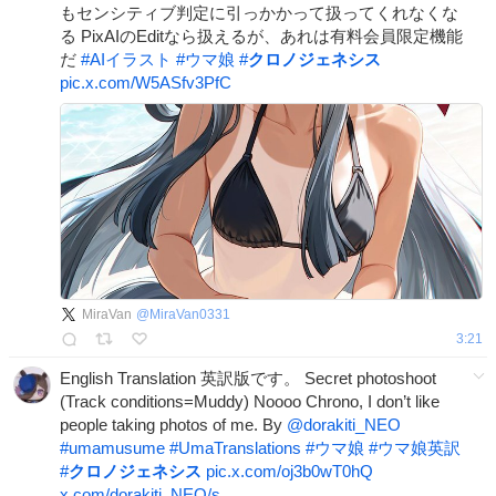
もセンシティブ判定に引っかかって扱ってくれなくな
る PixAIのEditなら扱えるが、あれは有料会員限定機能
だ
#
AIイラスト
#
ウマ娘
#
クロノジェネシス
pic.x.com/W5ASfv3PfC
MiraVan
@
MiraVan0331
3:21
English Translation 英訳版です。 Secret photoshoot
(Track conditions=Muddy) Noooo Chrono, I don’t like
people taking photos of me. By
@dorakiti_NEO
#
umamusume
#
UmaTranslations
#
ウマ娘
#
ウマ娘英訳
#
クロノジェネシス
pic.x.com/oj3b0wT0hQ
x.com/dorakiti_NEO/s…