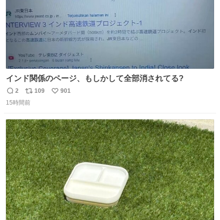
インド関係のページ、もしかして全部消されてる?
2
109
901
返
リ
い
15時間前
信
ポ
い
数
ス
ね
ト
数
数