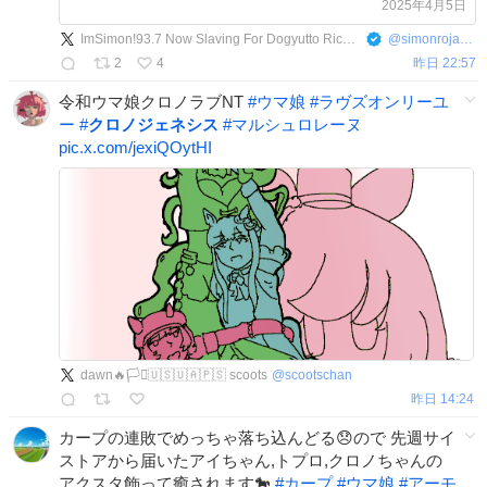
2025年4月5日
ImSimon!93.7 Now Slaving For Dogyutto Rice Shower
@
simonrojas937
2
4
昨日 22:57
令和ウマ娘クロノラブNT
#
ウマ娘
#
ラヴズオンリーユ
ー
#
クロノジェネシス
#
マルシュロレーヌ
pic.x.com/jexiQOytHI
dawn🔥🏳️‍⚧️🇺🇸🇺🇦🇵🇸 scoots
@
scootschan
昨日 14:24
カープの連敗でめっちゃ落ち込んどる😞ので 先週サイ
ストアから届いたアイちゃん,トプロ,クロノちゃんの
アクスタ飾って癒されます🐎
#
カープ
#
ウマ娘
#
アーモ