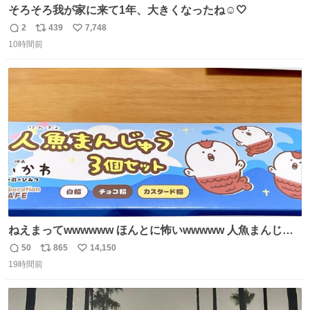
そろそろ我が家に来て1年、大きくなったね☺️🤍
2
439
7,748
返
リ
い
10時間前
信
ポ
い
数
ス
ね
ト
数
数
ねえまってwwwwww ほんとに怖いwwwww 人魚まんじゅ
う買ってきたから私も永遠のいのちを…ぐへへ…と思いな
50
865
14,150
返
リ
い
がら1つ食べたら 奥歯欠けたんだけど！！！！？？？ しか
19時間前
信
ポ
い
もガッツリ😭 まんじゅうだよ？？？？？？ ガリッて言っ
数
ス
ね
たから何？と思って口から出したら自分の歯wwwwww セ
ト
数