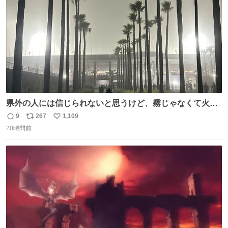
数
イレーンの呪いじゃん😭
県外の人には信じられないと思うけど、霧じゃなくて火山
灰です🌋 #桜島
9
267
1,109
返
リ
い
20時間前
信
ポ
い
数
ス
ね
ト
数
数