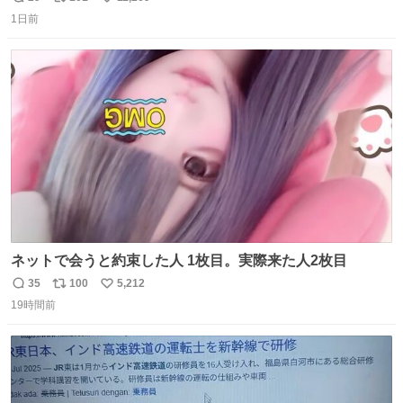
返
リ
い
1日前
信
ポ
い
数
ス
ね
ト
数
数
ネットで会うと約束した人 1枚目。実際来た人2枚目
35
100
5,212
返
リ
い
19時間前
信
ポ
い
数
ス
ね
ト
数
数