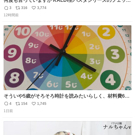
何度も言っていますが KALDI生パスタシリーズのフェット
チーネは 真剣(ガチ)で美味いぞ
3
316
3,774
返
リ
い
12時間前
信
ポ
い
数
ス
ね
ト
数
数
そういや5歳がそろそろ時計を読みたいらしく、材料費600
円で作れる知育時計作ってみた！ めっちゃ簡単！ ありがと
4
154
1,745
返
リ
い
う先人！
1日前
信
ポ
い
数
ス
ね
ト
数
数