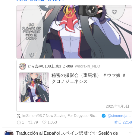
どら吉@C108土 東3 ヒ-09a
@dorakiti_NEO
秘密の撮影会（重馬場） ＃ウマ娘 ＃
クロノジェネシス
2025年4月5日
ImSimon!93.7 Now Slaving For Dogyutto Rice Shower
@
simonrojas937
1
79
1,053
昨日 22:58
Traducción al Español スペイン訳版です Sesión de