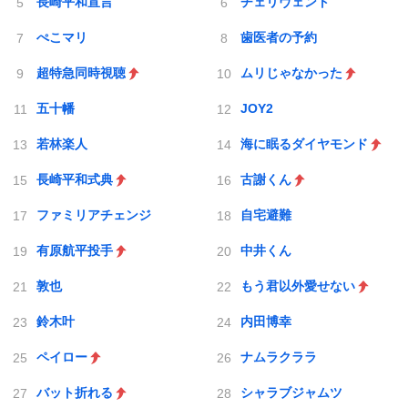
長崎平和宣言
チェリヴェント
ぺこマリ
歯医者の予約
超特急同時視聴
ムリじゃなかった
五十幡
JOY2
若林楽人
海に眠るダイヤモンド
長崎平和式典
古謝くん
ファミリアチェンジ
自宅避難
有原航平投手
中井くん
敦也
もう君以外愛せない
鈴木叶
内田博幸
ペイロー
ナムラクララ
バット折れる
シャラブジャムツ