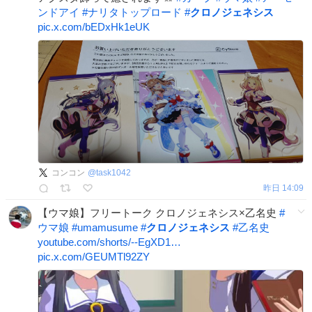
ンドアイ
#
ナリタトップロード
#
クロノジェネシス
pic.x.com/bEDxHk1eUK
コンコン
@
task1042
昨日 14:09
【ウマ娘】フリートーク クロノジェネシス×乙名史
#
ウマ娘
#
umamusume
#
クロノジェネシス
#
乙名史
youtube.com/shorts/--EgXD1…
pic.x.com/GEUMTl92ZY