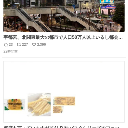
宇都宮、北関東最大の都市で人口50万人以上いるし都会何
だろうなと思っていたら想像以上に都会で興奮した
23
227
2,390
返
リ
い
22時間前
信
ポ
い
数
ス
ね
ト
数
数