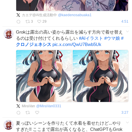
カエデ@AI生成活動中
@
kaedenosabuaka1
3
29
4:51
Grokは露出の高い姿から露出を減らす方向で着せ替え
るのは受け付けてくれるらしい
#
AIイラスト
#
ウマ娘
#
クロノジェネシス
pic.x.com/QwU7Bwb5Uk
MiraVan
@
MiraVan0331
3:27
夏っぽいシーンを作りたくて水着を着せたけど...やり
すぎた!! ここまで露出が高くなると、ChatGPTもGrok