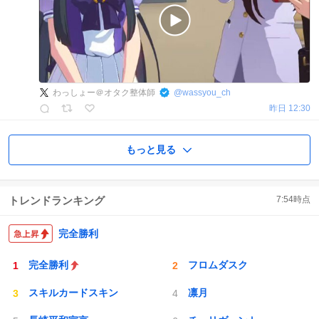
わっしょー＠オタク整体師
@
wassyou_ch
昨日 12:30
もっと見る
トレンドランキング
7:54
時点
完全勝利
完全勝利
フロムダスク
スキルカードスキン
凛月