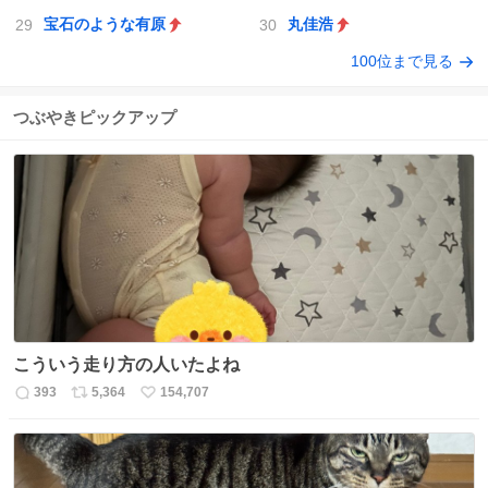
宝石のような有原
丸佳浩
100位まで見る
つぶやきピックアップ
こういう走り方の人いたよね
393
5,364
154,707
返
リ
い
信
ポ
い
数
ス
ね
ト
数