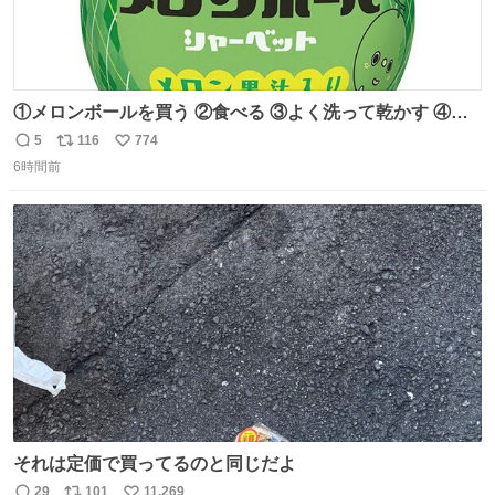
①メロンボールを買う ②食べる ③よく洗って乾かす ④か
わいい
5
116
774
返
リ
い
6時間前
信
ポ
い
数
ス
ね
ト
数
数
それは定価で買ってるのと同じだよ
29
101
11,269