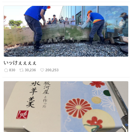
信
ポ
い
数
ス
ね
ト
数
数
いッけぇぇぇぇ
830
30,236
200,253
返
リ
い
信
ポ
い
数
ス
ね
ト
数
数