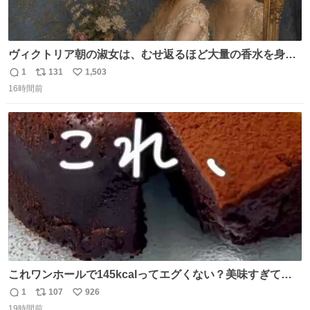
ヴィクトリア朝の淑女は、むせ返るほど大量の香水を身に
つけるものではないとされていた。それでも香水は、髪や
1
131
1,503
返
リ
い
肌の手入れと同じくらい、ヴィクトリア朝の女性達の美容
16時間前
信
ポ
い
習慣に欠かせないものだった。 当時の香水は、現在私たち
数
ス
ね
が知る香水よりも単純な組成で、その大部分は薔薇、菫、
ト
数
数
ベルガモット、
これワンホールで145kcalってエグくない？美味すぎて毎
日食べてるけど、次の日体重測ったら痩せてるの嬉しすぎ
1
107
926
返
リ
い
る😭 レシピリプ⬇️
19時間前