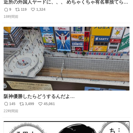
近所の外国人ヤードに、、、 めちゃくちゃ有名車捨てられ
てました😭 外装ぼろぼろだし、、 中も何にも残ってない
9
119
1,324
返
リ
い
し、、 可哀想に😢😢 今まで数十年お疲れ様でした、、 #バ
18時間前
信
ポ
い
ニング #当時 #廃車 #勿体無い
数
ス
ね
ト
数
数
阪神優勝したらどうするんだよ…
145
3,499
45,061
返
リ
い
22時間前
信
ポ
い
数
ス
ね
ト
数
数