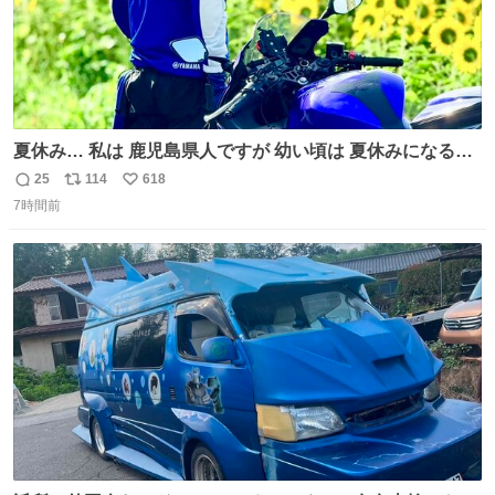
夏休み… 私は 鹿児島県人ですが 幼い頃は 夏休みになると
母の郷… 山梨へ遊びに行くのが楽しみでした 母の実家へ 1
25
114
618
返
リ
い
ヶ月近く泊まって … … 今の私は 医療従事者 お盆休み？ﾅﾆ
7時間前
信
ポ
い
ｿﾚｵｲｼｲﾉ?(笑 … … 子どもの頃 山梨で見た ひまわり畑の風
数
ス
ね
景 淡い記憶 そんな思い出の風景… ありますか？
ト
数
数