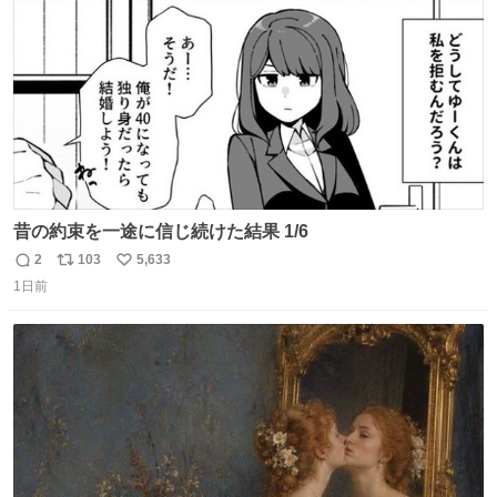
数
昔の約束を一途に信じ続けた結果 1/6
2
103
5,633
返
リ
い
1日前
信
ポ
い
数
ス
ね
ト
数
数