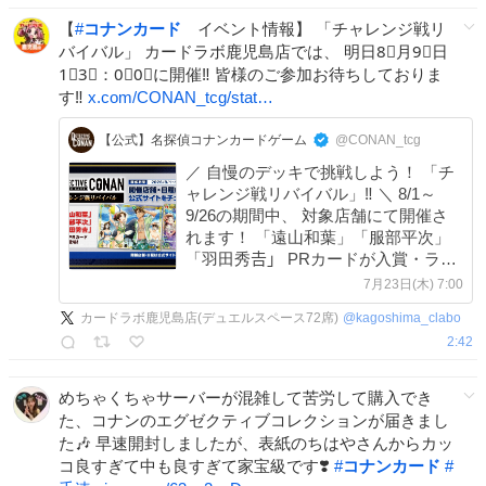
【
#
コナンカード
イベント情報】 「チャレンジ戦リ
バイバル」 カードラボ鹿児島店では、 明日8⃣月9⃣日
1⃣3⃣：0⃣0⃣に開催‼ 皆様のご参加お待ちしておりま
す‼
x.com/CONAN_tcg/stat…
【公式】名探偵コナンカードゲーム
@CONAN_tcg
／ 自慢のデッキで挑戦しよう！ 「チ
ャレンジ戦リバイバル」‼️ ＼ 8/1～
9/26の期間中、 対象店舗にて開催さ
れます！ 「遠山和葉」「服部平次」
「羽田秀𠮷」 PRカードが入賞・ラン
ダム賞で入手のチャンス⁉️ 🔻イベント
7月23日(木) 7:00
詳細
カードラボ鹿児島店(デュエルスペース72席)
@
kagoshima_clabo
takaratomy.co.jp/products/conan… #コ
2:42
ナンカード #名探偵コナン
めちゃくちゃサーバーが混雑して苦労して購入でき
た、コナンのエグゼクティブコレクションが届きまし
た🎶 早速開封しましたが、表紙のちはやさんからカッ
コ良すぎて中も良すぎて家宝級です❣️
#
コナンカード
#