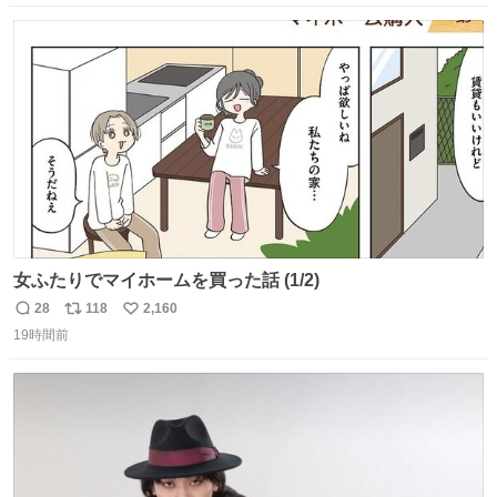
数
ス
ね
ト
数
数
女ふたりでマイホームを買った話 (1/2)
28
118
2,160
返
リ
い
19時間前
信
ポ
い
数
ス
ね
ト
数
数