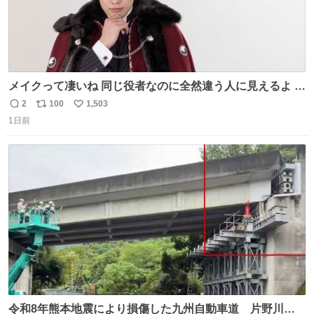
メイクって凄いね 同じ役者なのに全然違う人に見えるよ #
仮面ライダーマイス #ブルーロック
2
100
1,503
返
リ
い
1日前
信
ポ
い
数
ス
ね
ト
数
数
令和8年熊本地震により損傷した九州自動車道 片野川橋