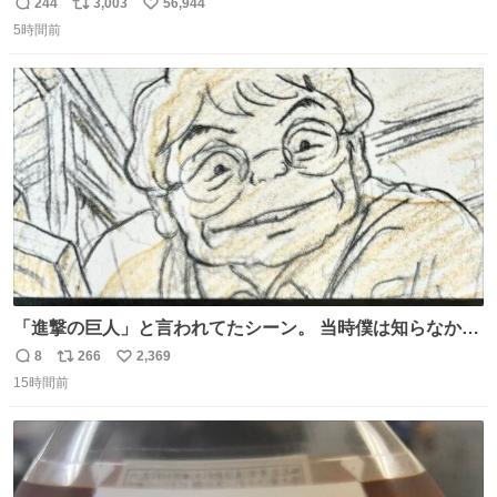
244
3,003
56,944
返
リ
い
5時間前
信
ポ
い
数
ス
ね
ト
数
数
「進撃の巨人」と言われてたシーン。 当時僕は知らなかっ
たのですが、今見るとすごく「進撃の巨人」ですね。。
8
266
2,369
返
リ
い
15時間前
信
ポ
い
数
ス
ね
ト
数
数