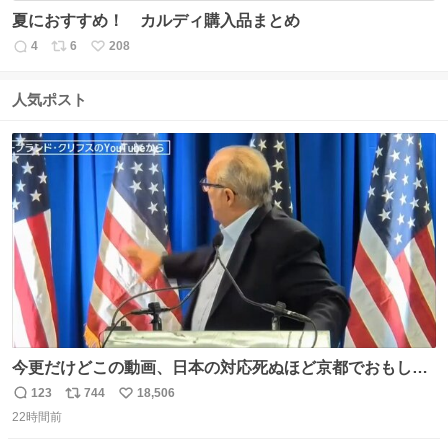
夏におすすめ！ カルディ購入品まとめ
4
6
208
返
リ
い
信
ポ
い
数
ス
ね
人気ポスト
ト
数
数
今更だけどこの動画、日本の対応死ぬほど京都でおもしろ
い。 なんなら敬語で丁寧に煽りまくってるの好き。笑
123
744
18,506
返
リ
い
22時間前
信
ポ
い
数
ス
ね