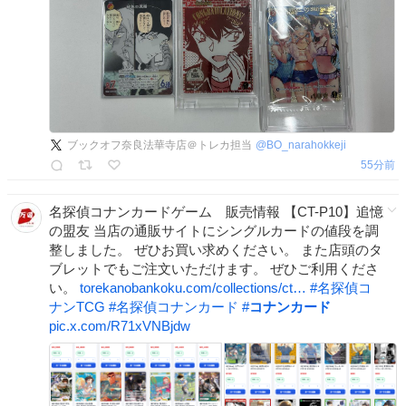
ブックオフ奈良法華寺店＠トレカ担当
@
BO_narahokkeji
55分前
名探偵コナンカードゲーム 販売情報 【CT-P10】追憶
の盟友 当店の通販サイトにシングルカードの値段を調
整しました。 ぜひお買い求めください。 また店頭のタ
ブレットでもご注文いただけます。 ぜひご利用くださ
い。
torekanobankoku.com/collections/ct…
#
名探偵コ
ナンTCG
#
名探偵コナンカード
#
コナンカード
pic.x.com/R71xVNBjdw