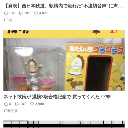
【発表】西日本鉄道、駅構内で流れた“不適切音声”に声明
「被害届も検討」 news.livedoor.com/article/detail… 4日
132
707
4,821
返
リ
い
に西鉄福岡（天神）駅および薬院駅で発生した駅構内放送
1日前
信
ポ
い
事案について声明を公表した。「第三者によって駅構内放
数
ス
ね
送設備に外部から不正に音声が流された可能性も含めて確
ト
数
数
認を実施」と説明した。
ネット彼氏が 漢検3級合格記念で 買ってくれた.ᐟ.ᐟ🩵
4
147
2,980
返
リ
い
19時間前
信
ポ
い
数
ス
ね
ト
数