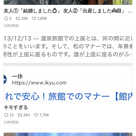
友人①「結婚しました💍」 友人②「出産しました👼🏻」 友
人③「マイホーム建てました🏡」 私「どハマりしたヴィズ
2
108
1,659
返
リ
い
ラ家の末裔に心狂わされました」
23時間前
信
ポ
い
数
ス
ね
ト
数
数
キモすぎる
13
264
7,756
返
リ
い
23時間前
信
ポ
い
数
ス
ね