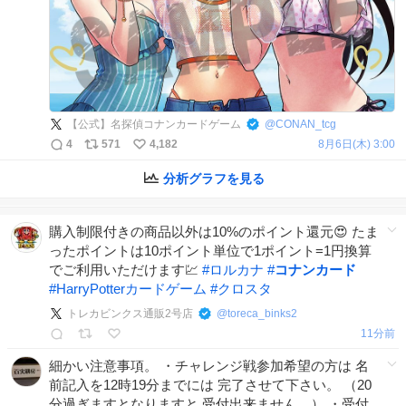
【公式】名探偵コナンカードゲーム
@
CONAN_tcg
4
571
4,182
8月6日(木) 3:00
分析グラフを見る
購入制限付きの商品以外は10%のポイント還元😍 たま
ったポイントは10ポイント単位で1ポイント=1円換算
でご利用いただけます💹
#
ロルカナ
#
コナンカード
#
HarryPotterカードゲーム
#
クロスタ
トレカビンクス通販2号店
@
toreca_binks2
11分前
細かい注意事項。 ・チャレンジ戦参加希望の方は 名
前記入を12時19分までには 完了させて下さい。 （20
分過ぎますとなりますと 受付出来ません。） ・受付