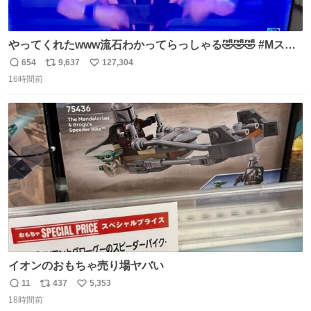
やってくれたwww流石わかってらっしゃる🤣🤣🤣 #Mステ
#西川貴教
654
9,637
127,304
返
リ
い
16時間前
信
ポ
い
数
ス
ね
ト
数
数
イオンのおもちゃ売り場ヤバい
11
437
5,353
返
リ
い
18時間前
信
ポ
い