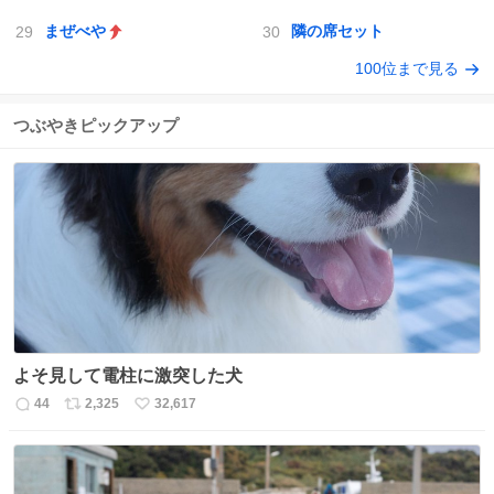
まぜべや
隣の席セット
100位まで見る
つぶやきピックアップ
よそ見して電柱に激突した犬
44
2,325
32,617
返
リ
い
信
ポ
い
数
ス
ね
ト
数