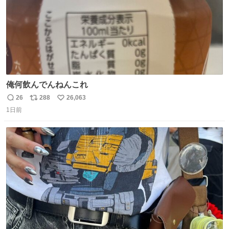
俺何飲んでんねんこれ
26
288
26,063
返
リ
い
1日前
信
ポ
い
数
ス
ね
ト
数
数