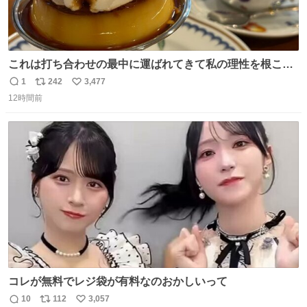
これは打ち合わせの最中に運ばれてきて私の理性を根こそ
ぎ奪い去ったプリンの写真です。
1
242
3,477
返
リ
い
12時間前
信
ポ
い
数
ス
ね
ト
数
数
コレが無料でレジ袋が有料なのおかしいって
10
112
3,057
返
リ
い