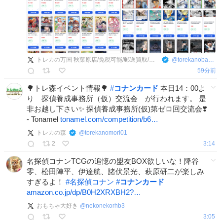
トレカの万国 秋葉原店/免税可能/郵送買取/BUYEE対応
@
torekanobankoku
59分前
🌳トレ森イベント情報🌳
#
コナンカード
本日14：00よ
り 探偵養成事務所（仮）交流会 が行われます。 是
非お越し下さい✨ 探偵養成事務所(仮)第ゼロ回交流会❣️
- Tonamel
tonamel.com/competition/b6…
トレカの森
@
torekanomori01
2
3:14
名探偵コナンTCGの追憶の盟友BOX欲しいな！降谷
零、松田陣平、伊達航、諸伏景光、萩原研二が楽しみ
すぎるよ！
#
名探偵コナン
#
コナンカード
amazon.co.jp/dp/B0H2XRXBH2?…
おもちゃ大好き
@
nekonekorhb3
3:05