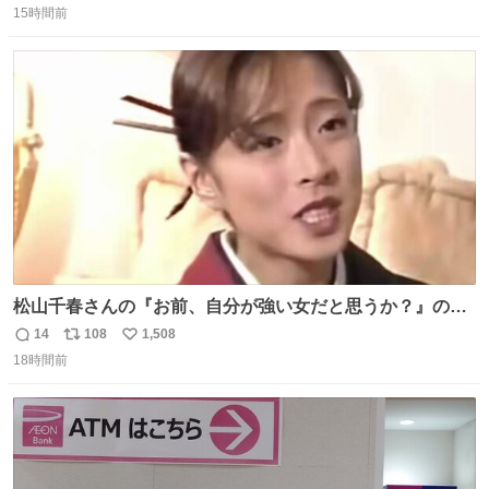
15時間前
信
ポ
い
数
ス
ね
ト
数
数
松山千春さんの『お前、自分が強い女だと思うか？』の一
言で… 中森明菜さんが思わず本音をこぼす瞬間😭
14
108
1,508
返
リ
い
18時間前
信
ポ
い
数
ス
ね
ト
数
数