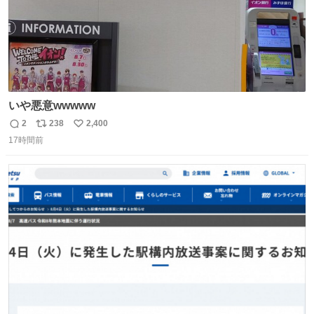
いや悪意wwwww
2
238
2,400
返
リ
い
17時間前
信
ポ
い
数
ス
ね
ト
数
数