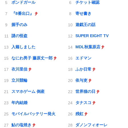
ボンドガール
チケット確認
『8番出口』
寄せ書き
握手のみ
遊戯王の話
謎の怪盗
SUPER EIGHT TV
入籍しました
MDL秋葉原店
なにわ男子 藤原丈一郎
エドマン
衣川里佳
ふか日常
立川競輪
依与吏
スマホゲーム 倒産
世界猫の日
年内結婚
タナスコ
モバイルバッテリー発火
残虹
鮎の塩焼き
ダノンフィオーレ