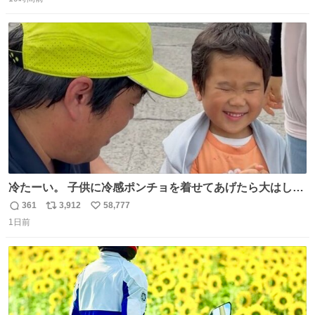
信
ポ
い
数
ス
ね
ト
数
数
冷たーい。 子供に冷感ポンチョを着せてあげたら大はしゃ
ぎで喜んでくれました。 こんな素敵な代物を提供してくれ
361
3,912
58,777
返
リ
い
た山口県の恩師に感謝。
1日前
信
ポ
い
数
ス
ね
ト
数
数