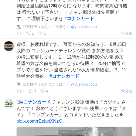
開始は当店開店12時からに なります。時間前周辺待機
は 行わないで下さい。 ・チャレ戦以外は先着順で
す。 ご理解下さいませ
#
コナンカード
百実耕房（ゆじつこうぼう）
@
yuzitukoubou
1
1
47分前
皆様、お疲れ様です。 百実からのお知らせ。 8月15日
以降の コナンカードチャレンジ戦の 参加方法を以下
の様に変更します。 1 、12時から12時20分の間 参加
希望の方は名前を書いてもらい待機 2、20分に抽選ア
プリで抽選を行い 当選された16人が参加確定。 3、12
時半大会開始。
#
コナンカード
百実耕房（ゆじつこうぼう）
@
yuzitukoubou
1
3
4
53分前
🧐
#
コナンカード
チャレンジ戦🧐 優勝は『カツオ』さ
んです！ おめでとうございます✨✨ 使用デッキは『タ
イ』 「コップンカー」 とコメントいただきました🍀
pic.x.com/rEeIunXNzC