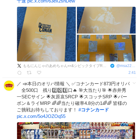
千速
pic.x.com/63ex2snDew
ももにんじゃのあめちゃん🍬&シビックタイプR（FK8）ライフ
@
msa220427
2:41
／ 📣本日のオリパ情報 ＼ ✅コナンカード873円オリパ
全500口 残り2️⃣5️⃣3️⃣口🔥 🎯大当たり🎯 🌟赤井秀
一SECサイン 🌟灰原哀SRCP 🌟スコッチSRP 🌟バー
ボン＆ライMRP 🌈🌈当たり確率4.8分の1🌈🌈 皆様の
ご挑戦お待ちしております！
#
コナンカード
pic.x.com/5o4JOZOq55