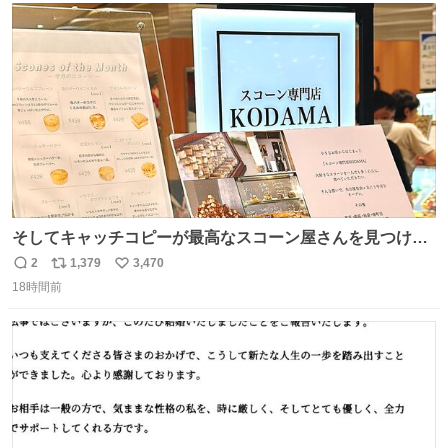
ト
数
数
そしてキャッチコピーが最高なスコーン屋さんを見つけて
しまったので思わず買い込んでしまった。スコーンなんて
2
1,379
3,470
返
リ
い
パッサパサなほどええですからね。
18時間前
信
ポ
い
数
ス
ね
ト
数
数