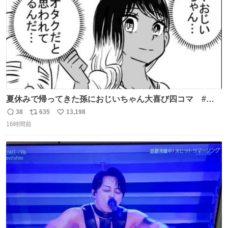
夏休みで帰ってきた孫におじいちゃん大喜び四コマ #四
コマ漫画 #Web漫画 #漫画が読めるハッシュタグ
38
635
13,198
返
リ
い
16時間前
信
ポ
い
数
ス
ね
ト
数
数