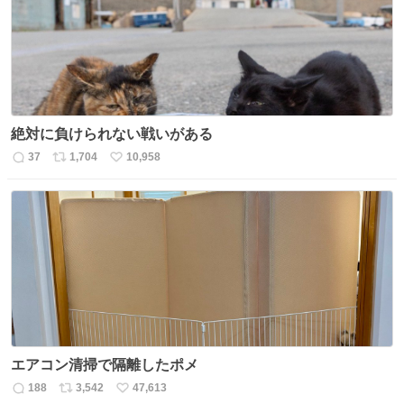
数
絶対に負けられない戦いがある
37
1,704
10,958
返
リ
い
信
ポ
い
数
ス
ね
ト
数
数
エアコン清掃で隔離したポメ
188
3,542
47,613
返
リ
い