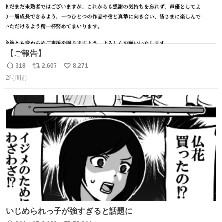
【ご報告】
318
2,607
8,271
返
リ
い
2時間前
信
ポ
い
数
ス
ね
ト
数
数
いじめられっ子が強すぎると話題に