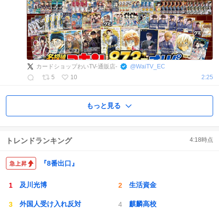
カードショップわいTV-通販店-
@
WaiTV_EC
5
10
2:25
もっと見る
トレンドランキング
4:18
時点
『8番出口』
及川光博
生活資金
外国人受け入れ反対
麒麟高校