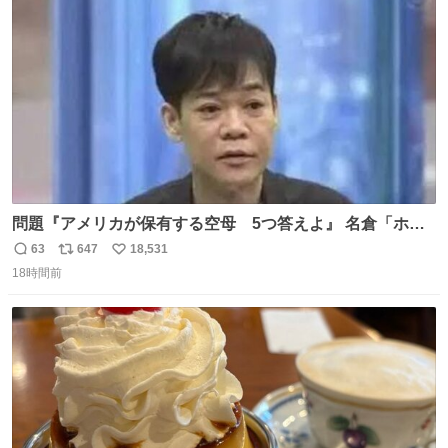
ト
数
数
問題『アメリカが保有する空母 5つ答えよ』 名倉「ホン
マごめん、日本」
63
647
18,531
返
リ
い
18時間前
信
ポ
い
数
ス
ね
ト
数
数