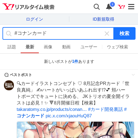
i
ログイン
ID新規取得
検索
キ
ー
話題
最新
画像
動画
ユーザー
ウェブ検索
ワ
ー
新しいポストが
1
件
あります
ド
を
ベストポスト
消
🔍カードイラストコンセプト ♡ 8月記念PRカード「世
す
良真純」 ✍️ハートがいっぱいあふれ出す!?💕 頬ハー
トポーズでキュートに決める、 JKトリオの夏全開イラ
ストは必見！✨ 🔻8月開催日程【検索】
takaratomy.co.jp/products/conan…
#
カード開発裏話
#
コナンカード
pic.x.com/xjaouHuQ87