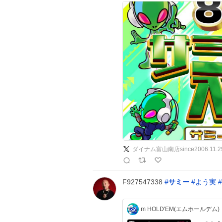
ダイナム富山南店since2006.11.2
F927547338
#
サミー
#
よう実
#
m HOLD'EM(エムホールデム)