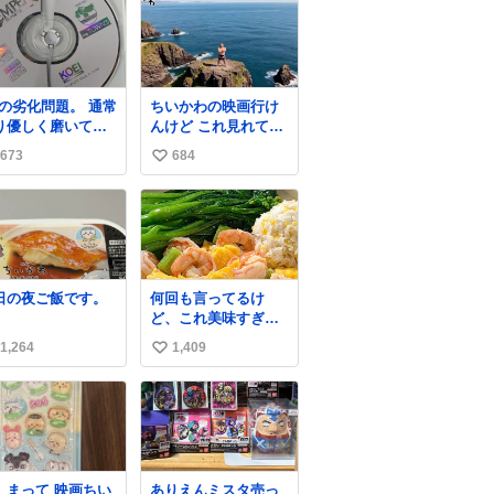
の劣化問題。 通常
ちいかわの映画行け
り優しく磨いてい
んけど これ見れてよ
のですが、 薄い氷
かった ネタバレあっ
673
684
い
ようにバリッと割
たらごめんなさい
てしまいまし
い
中々高価なソ
ね
トなので辛いです
数
ームソフト、 みな
うなってしまうの
日の夜ご飯です。
何回も言ってるけ
しょうか。。
ど、これ美味すぎん
の！！！低カロリー
1,264
1,409
い
で満足感エグいから
一生食べてる😭
い
ね
数
、まって 映画ちい
ありえんミスタ売っ