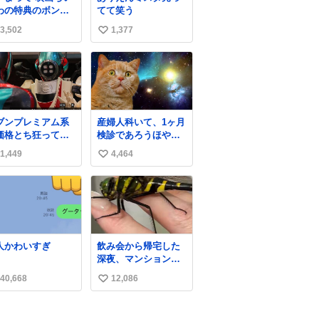
わの特典のボンボ
てて笑う
ドロップシール も
3,502
1,377
い
メルカリにでてる
やん #ちいかわ
い
ね
数
ブンプレミアム系
産婦人科いて、1ヶ月
価格とち狂ってて
検診であろうほやほ
これ
や赤ちゃん👩‍🍼と推
1,449
4,464
い
定2,3歳の女の子👧🏻
をワンオペで連れて
い
るママがいるのだけ
ね
ども 女の子ずっとマ
数
マの側から離れな
い…⁉️ 手を繋がなく
てもうろちょろしな
人かわいすぎ
飲み会から帰宅した
いしママが歩いたら
深夜、マンションの
ピクミンみたいにﾄﾃﾄ
廊下にいらっしゃっ
ﾃついてってるし逃走
40,668
12,086
い
たオニヤンマ様 まさ
しないし脱走しない
かこんな都会でお会
い
し逃げないし走ら文
いできるなんて思っ
字数
ね