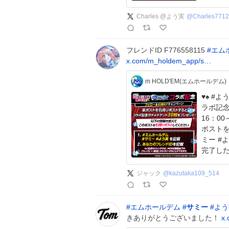
Charles @よう実
@
Charles771
フレンドID F776558115
#
エム
x.com/m_holdem_app/s…
m HOLD'EM(エムホールデム)
♥️♠️ #よう実 コ
ラボ記念
16：00～8/
ポストを
ミー #
完了し
ジャック
@
kazutaka109_514
#
エムホールデム
#
サミー
#
よう
きありがとうございました！
x