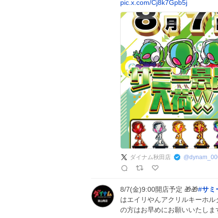
pic.x.com/Cj8k7Gpb5j
ダイナム秋田店
@
dynam_00
8/7(金)9:00開店予定 🎁🎁
#
サミ
はエイリやんアクリルキーホル
の方はお早めにお願いいたしま