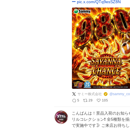
ー
pic.x.com/QTq9esSZ8N
サミー株式会社
@
sammy_co
5
29
105
こんばんは！景品入荷のお知らせで～す
リルコレクション❗ 全5種類を
で実施中です🌛 ご来店お待ち