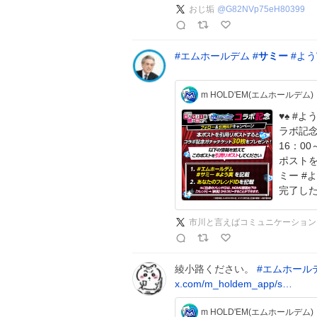
おじ垢
@
G82NVp75eH80399
#
エムホールデム
#
サミー
#
よう
m HOLD'EM(エムホールデム)
♥️♠️ #よう実 コ
ラボ記念
16：00～8/
ポストを
ミー #
完了し
市川と言えばコミュニケーション
綾小路ください。
#
エムホール
x.com/m_holdem_app/s…
m HOLD'EM(エムホールデム)