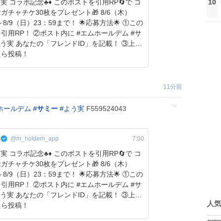
ラボ記念♣️♦️ このポストを引用RP🔄で コ
10
ガチャチケ30枚をプレゼント🎁 8/6（木）
9（日）23：59まで！ 🌟応募方法🌟 ①この
引用RP！ ②ポスト内に #エムホールデム #サ
よう実 あなたの「フレンドID」を記載！ ③上記
たら投稿！
11分前
ホールデム
#
サミー
#
よう実
F559524043
@m_holdem_app
7:00
ラボ記念♣️♦️ このポストを引用RP🔄で コ
ガチャチケ30枚をプレゼント🎁 8/6（木）
9（日）23：59まで！ 🌟応募方法🌟 ①この
引用RP！ ②ポスト内に #エムホールデム #サ
よう実 あなたの「フレンドID」を記載！ ③上記
人
たら投稿！