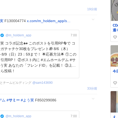
19分前
実
F130004774
x.com/m_holdem_app/s…
CD
通
た
@m_holdem_app
7:00
い
の
ラボ記念♣️♦️ このポストを引用RP🔄で コ
れ
い
ガチャチケ30枚をプレゼント🎁 8/6（木）
た。。 
ね
フ
9（日）23：59まで！ 🌟応募方法🌟 ①この
数
😭 数十年後にはCD
引用RP！ ②ポスト内に #エムホールデム #サ
ゲ
よう実 あなたの「フレンドID」を記載！ ③上記
こ
たら投稿！
今
で
とチームビルディング
@
sam143690
い
33分前
い
ね
デム
#
サミー
#
よう実
F850299086
数
@m_holdem_app
7:00
え