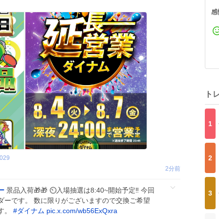
感
ト
1
2
029
2分前
ー
景品入荷🎁🎁 ⏲️入場抽選は8:40~開始予定‼️ 今回
3
ダーです。 数に限りがございますので交換ご希望
す。
#
ダイナム
pic.x.com/wb56ExQxra