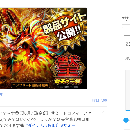
#
2
ポ
rp
昨日 7:00
😆 💥8月7日(金)💥 ❗
サミー
トロフィーアク
揃えてみてはいかがでしょうか!? 延長営業も明日ま
しております😄
#
ダイナム
#
秋田店
#
サミー