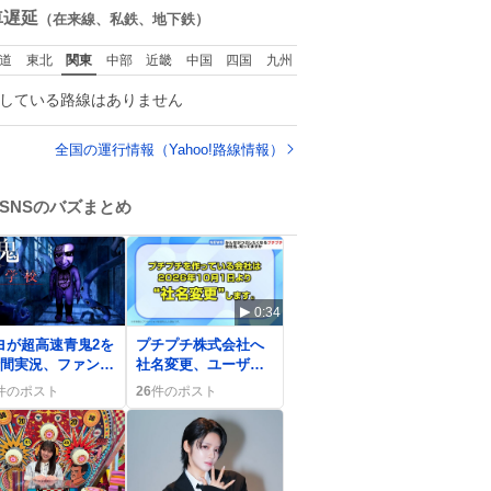
ておらず大興奮して
数
車遅延
（在来線、私鉄、地下鉄）
おります かっこよす
ぎる 指を差し伸べる
道
東北
関東
中部
近畿
中国
四国
九州
と乗ってきてくれた
のでひとまず一緒に
している路線はありません
帰宅しましたが、飛
ばないということは
弱っていらっしゃる
全国の運行情報（Yahoo!路線情報）
のでしょうか…素敵
すぎる
SNSのバズまとめ
0:34
ヨが超高速青鬼2を
プチプチ株式会社へ
時間実況、ファン歓
社名変更、ユーザー
の声続出と期待高
は「ガチです」や
件のポスト
26
件のポスト
る夏の配信祭り
「かわいい」と歓喜
の声