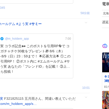
数
電
2345
58分前
北海
遅延
ホールデム
#
よう実
#
サミー
@m_holdem_app
7:00
ラボ記念♣️♦️ このポストを引用RP🔄で コ
ガチャチケ30枚をプレゼント🎁 8/6（木）
9（日）23：59まで！ 🌟応募方法🌟 ①この
引用RP！ ②ポスト内に #エムホールデム #サ
よう実 あなたの「フレンドID」を記載！ ③上記
たら投稿！
0
キ
3
喜
81
10:01
ま
実
F321825115 五月雨さん、間違い教えていただ
.com/m_holdem_app/s…