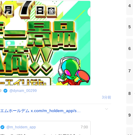
4
5
6
7
9
@
dynam_00299
8
3分前
エムホールデム
x.com/m_holdem_app/s…
9
@m_holdem_app
7:00