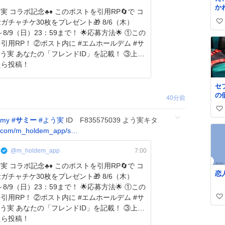
か
ラボ記念♣️♦️ このポストを引用RP🔄で コ
ン
ガチャチケ30枚をプレゼント🎁 8/6（木）
い
う
9（日）23：59まで！ 🌟応募方法🌟 ①この
い
引用RP！ ②ポスト内に #エムホールデム #サ
ね
よう実 あなたの「フレンドID」を記載！ ③上記
数
たら投稿！
セ
の
40分前
今
い
my
#
サミー
#
よう実
ID F835575039 よう実キタ
い
.com/m_holdem_app/s…
ね
数
@m_holdem_app
7:00
ラボ記念♣️♦️ このポストを引用RP🔄で コ
恋
ガチャチケ30枚をプレゼント🎁 8/6（木）
9（日）23：59まで！ 🌟応募方法🌟 ①この
引用RP！ ②ポスト内に #エムホールデム #サ
い
よう実 あなたの「フレンドID」を記載！ ③上記
い
たら投稿！
ね