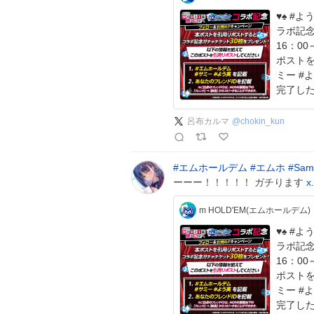
♥️♠️ #よう実 コ
ラボ記念
16：00～8/
ポストを
ミー #
完了し
呂布カルマ
@
chokin_kun
#
エムホールデム
#
エムホ
#
Sam
ーーー！！！！！ ガチります
x
m HOLD'EM(エムホールデム)
♥️♠️ #よう実 コ
ラボ記念
16：00～8/
ポストを
ミー #
完了し