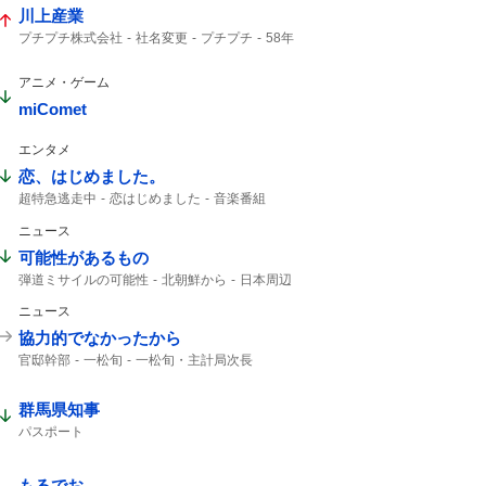
川上産業
プチプチ株式会社
社名変更
プチプチ
58年
アニメ・ゲーム
miComet
エンタメ
恋、はじめました。
超特急逃走中
恋はじめました
音楽番組
もうこれ以上
ジャケ写
クックパッド
ニュース
フジテレビ
可能性があるもの
弾道ミサイルの可能性
北朝鮮から
日本周辺
北朝鮮が弾道ミサイル
ニュース
北朝鮮 弾道ミサイル
ミサイル落下
落下した
弾道ミサイル
ミサイル
協力的でなかったから
官邸幹部
一松旬
一松旬・主計局次長
財務官僚
強い意向
群馬県知事
パスポート
もるでお