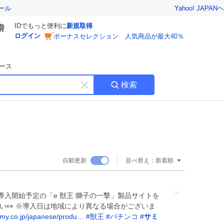
Yahoo! JAPAN
ヘ
ール
IDでもっと便利に
新規取得
ログイン
ボーナスセレクション 人気商品が最大40％
ース
検索
キ
ー
ワ
ー
ド
を
消
自動更新
並べ替え：
新着順
す
月）導入開始予定の「e 獣王 獅子の一撃」製品サイトを
さい👀 ※導入日は地域により異なる場合がございま
my.co.jp/japanese/produ…
#
獣王
#
パチンコ
#
サミ