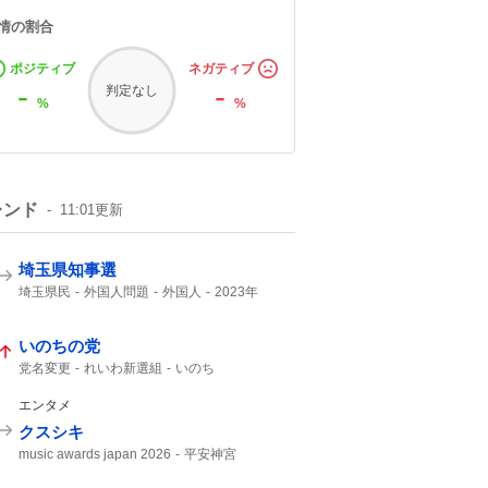
情の割合
ポジティブ
ネガティブ
-
-
判定なし
%
%
レンド
11:01
更新
埼玉県知事選
埼玉県民
外国人問題
外国人
2023年
埼玉県知事
いのちの党
党名変更
れいわ新選組
いのち
エンタメ
クスシキ
music awards japan 2026
平安神宮
Mrs. GREEN APPLE