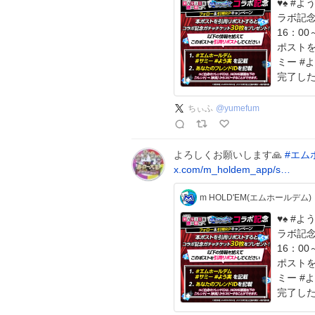
♥️♠️ #よう実 コ
ラボ記念
16：00～8/
ポストを
ミー #
完了し
ちぃふ
@
yumefum
よろしくお願いします🙏
#
エム
x.com/m_holdem_app/s…
m HOLD'EM(エムホールデム)
♥️♠️ #よう実 コ
ラボ記念
16：00～8/
ポストを
ミー #
完了し