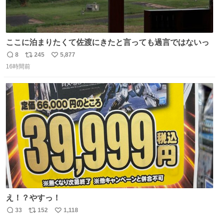
ここに泊まりたくて佐渡にきたと言っても過言ではないっ
8
245
5,877
返
リ
い
16時間前
信
ポ
い
数
ス
ね
ト
数
数
え！？やすっ！
33
152
1,118
返
リ
い