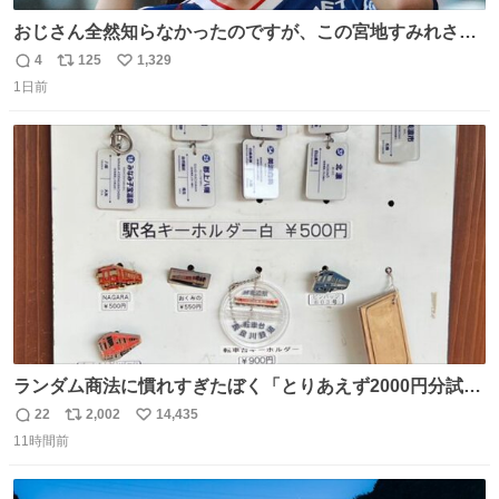
おじさん全然知らなかったのですが、この宮地すみれさん
（日向坂46）はマリサポだったのですね。 カメラ目線でに
4
125
1,329
返
リ
い
っこりしていただいたので撮影したものの、全然誰だか知
1日前
信
ポ
い
りませんでした。 マリサポらしいのでこれからは名前覚え
数
ス
ね
ます！！
ト
数
数
ランダム商法に慣れすぎたぼく「とりあえず2000円分試し
てみるか…」 駅員さん「どれが欲しいの？」 ぼく「えっ
22
2,002
14,435
返
リ
い
良いんですか？」 駅員さん「何が…？？」 やっぱランダム
11時間前
信
ポ
い
って悪い文化だ
数
ス
ね
わ！！！！！！！！！！！！！！！！！！！！
ト
数