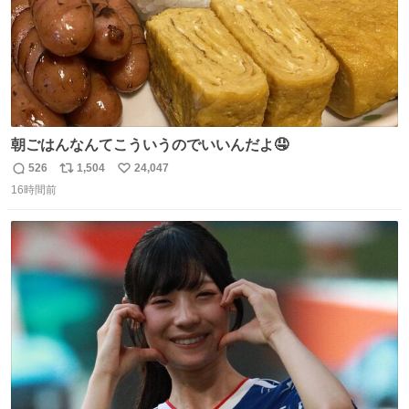
朝ごはんなんてこういうのでいいんだよ🤤
526
1,504
24,047
返
リ
い
16時間前
信
ポ
い
数
ス
ね
ト
数
数