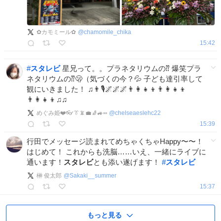
✿カモミール✿
@
chamomile_chika
15:42
#
スタレビ
星兄って。。プラネタリウムの⁇ 爆笑プラ
ネタリウムの⁇🫢（気づくの今？💦 子ども達引率して
観にいきました！ ♫👨🎙🌌🌌🌌👨‍👩‍👧‍👦👨‍👩‍👧‍👦
👨‍👩‍👧‍👦♫♫
めぐみ姫❤️👓👔📵💼🧦🚙▫️▫️
@
chelseaeslehc22
15:39
行田でメッセージ読まれてめちゃくちゃHappy〜〜！
はじめて！ これからも洗脳……いえ、一緒にライブに
通います！
スタレビ
とも添い遂げます！
#
スタレビ
榊 俊太郎
@
Sakaki__summer
15:37
もっと見る