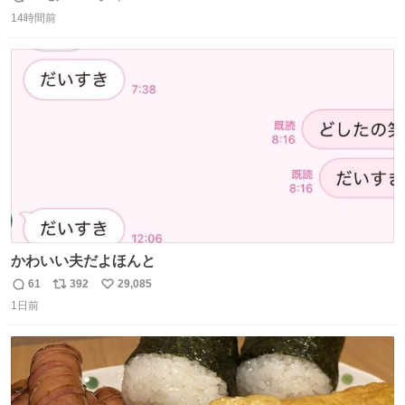
返
リ
い
14時間前
信
ポ
い
数
ス
ね
ト
数
数
かわいい夫だよほんと
61
392
29,085
返
リ
い
1日前
信
ポ
い
数
ス
ね
ト
数
数