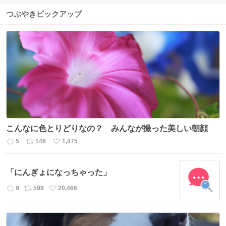
つぶやきピックアップ
こんなに色とりどりなの？ みんなが撮った美しい朝顔
5
146
1,475
返
リ
い
信
ポ
い
数
ス
ね
「にんぎょになっちゃった」
ト
数
数
9
599
20,466
返
リ
い
信
ポ
い
数
ス
ね
ト
数