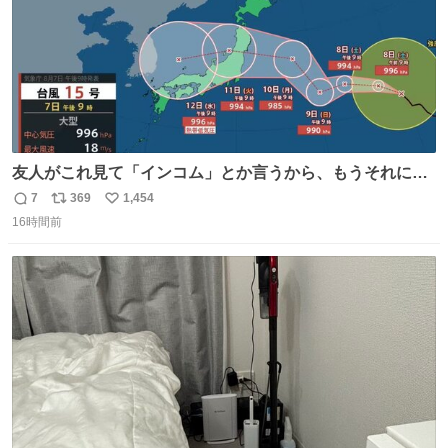
友人がこれ見て「インコム」とか言うから、もうそれにし
か見えなくなっちゃった。
7
369
1,454
返
リ
い
16時間前
信
ポ
い
数
ス
ね
ト
数
数