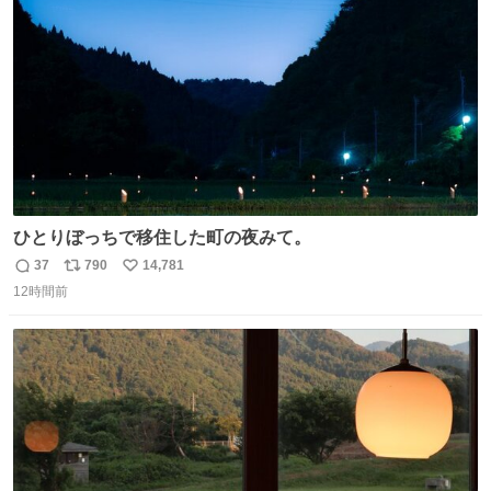
数
ひとりぼっちで移住した町の夜みて。
37
790
14,781
返
リ
い
12時間前
信
ポ
い
数
ス
ね
ト
数
数