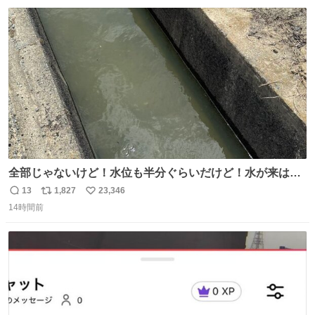
数
ス
ね
ト
数
数
全部じゃないけど！水位も半分ぐらいだけど！水が来はじ
めたよ！！！ 作業してくれた方々ありがとーーー
13
1,827
23,346
返
リ
い
ー！！！！！！！！！！！！！！！！！！！！！！！！！
14時間前
信
ポ
い
！
数
ス
ね
ト
数
数