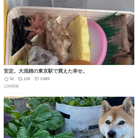
ト
数
数
安定。大混雑の東京駅で買えた幸せ。
32
126
3,985
返
リ
い
12時間前
信
ポ
い
数
ス
ね
ト
数
数