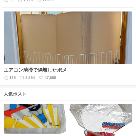
39
1,726
11,089
返
リ
い
信
ポ
い
数
ス
ね
ト
数
数
エアコン清掃で隔離したポメ
189
3,554
47,668
返
リ
い
信
ポ
い
数
ス
ね
人気ポスト
ト
数
数