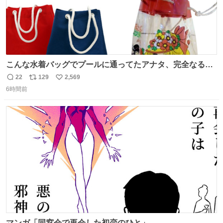
こんな水着バッグでプールに通ってたアナタ、完全なる同
世代（笑） #70年代 #80年代 #昭和レトロ
22
129
2,569
返
リ
い
6時間前
信
ポ
い
数
ス
ね
ト
数
数
マンガ「同窓会で再会した初恋のひと」