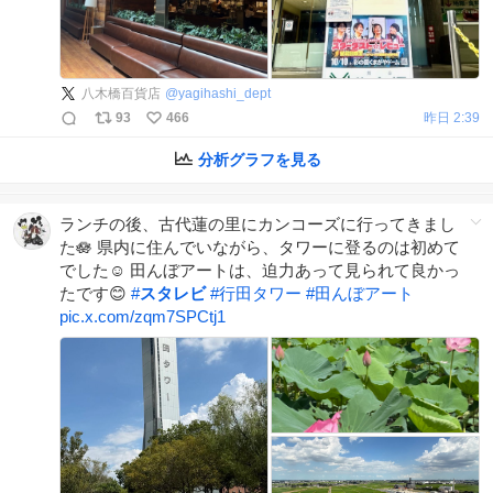
八木橋百貨店
@
yagihashi_dept
93
466
昨日 2:39
分析グラフを見る
ランチの後、古代蓮の里にカンコーズに行ってきまし
た🪷 県内に住んでいながら、タワーに登るのは初めて
でした☺️ 田んぼアートは、迫力あって見られて良かっ
たです😊
#
スタレビ
#
行田タワー
#
田んぼアート
pic.x.com/zqm7SPCtj1