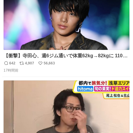
【衝撃】寺田心、週6ジム通いで体重62kg→82kgに 110kg
のベンチプレス持ち上げる姿披露
642
4,907
56,663
返
リ
い
news.livedoor.com/article/detail… 元々自重のみだった
17時間前
信
ポ
い
が、更に筋肉を大きくするためジム通いを開始。筋肉増量
数
ス
ね
のためおにぎり10個、ゼリー飲料3～4本、パスタと毎日4
ト
数
数
千kcalオーバーの食事を摂取し、増量したという。