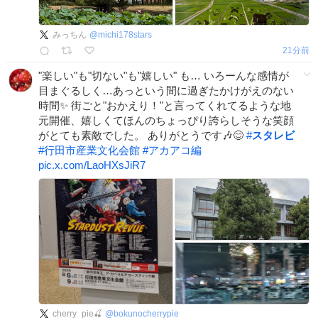
みっちん
@
michi178stars
22分前
"楽しい"も"切ない"も"嬉しい" も… いろーんな感情が
目まぐるしく…あっという間に過ぎたかけがえのない
時間✨ 街ごと"おかえり！"と言ってくれてるような地
元開催、嬉しくてほんのちょっぴり誇らしそうな笑顔
がとても素敵でした。 ありがとうです🎶😊
#
スタレビ
#
行田市産業文化会館
#
アカアコ編
pic.x.com/LaoHXsJiR7
cherry_pie🍒
@
bokunocherrypie