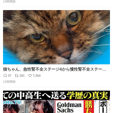
13時間前
信
ポ
い
数
ス
ね
ト
数
数
猫ちゃん、急性腎不全ステージ4から慢性腎不全ステージ2
になりました😭点滴も週一で大丈夫になった… このままだ
37
181
7,364
返
リ
い
と2、3日持たないって言われたのが嘘みたい…本当に嬉し
12時間前
信
ポ
い
い😭😭😭頑張ってくれてありがとう😭😭😭 嬉しくて帰り
数
ス
ね
道泣きながら歩いてたら向こうから来た人にすごい顔され
ト
数
数
た🫠