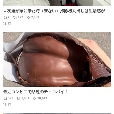
←友達が家に来た時（来ない）掃除機丸出しは生活感が出
てかっこ悪いなぁ →せや
2
172
2,483
返
リ
い
1日前
信
ポ
い
数
ス
ね
ト
数
数
最近コンビニで話題のチョコパイ！
323
1,601
30,443
返
リ
い
1日前
信
ポ
い
数
ス
ね