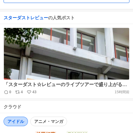
スターダストレビュー
の人気ポスト
「スターダスト☆レビューのライブツアーで盛り上がるま
ち行田」に到着🏎️ 昼も暑いけど夜も熱くなりそうですね🔥
0
4
43
15時間前
返
リ
い
😉 #行田市 #行田市産業文化会館 #スタレビ
信
ポ
い
https://t.co/upNfCZ4iyf https://t.co/h4uFZLwQ5T
クラウド
数
ス
ね
ト
数
数
アイドル
アニメ・マンガ