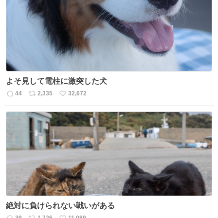
数
よそ見して電柱に激突した犬
44
2,335
32,672
返
リ
い
信
ポ
い
数
ス
ね
ト
数
数
絶対に負けられない戦いがある