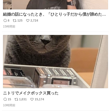
結婚の話になったとき、「ひとりっ子だから僕が諦めた瞬
間に一族が潰える」「死ぬとき1人とか嫌」だから結婚願
8
125
2,724
返
リ
い
望は"ある"って答えたものの、結局「（結婚は）向いてね
15時間前
信
ポ
い
ぇのかもしれない」で締める北山くん、きっといろいろ考
数
ス
ね
えて言葉を選んで、まるく収めてくれたんだなと思った
ト
数
数
ニトリでメイクボックス買った
15
1,031
15,174
返
リ
い
10時間前
信
ポ
い