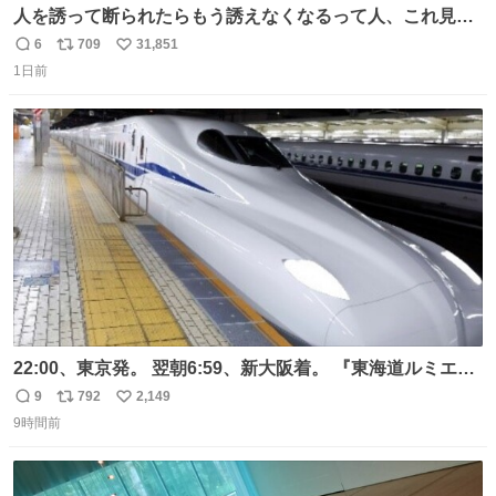
人を誘って断られたらもう誘えなくなるって人、これ見て
元気出してほしい
6
709
31,851
返
リ
い
1日前
信
ポ
い
数
ス
ね
ト
数
数
22:00、東京発。 翌朝6:59、新大阪着。 『東海道ルミエー
ルエクスプレス』が今夜、初運行！ 岐阜羽島駅で夜を越す
9
792
2,149
返
リ
い
東海道新幹線。寝台列車じゃないのに、朝まで新幹線とい
9時間前
信
ポ
い
う、なんだか特別体験😉 #TRAINTRIP #東海道ルミエール
数
ス
ね
エクスプレス
ト
数