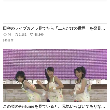
田舎のライブカメラ見てたら「二人だけの世界」を発見し
た
40
1,181
48,160
返
リ
い
9時間前
信
ポ
い
数
ス
ね
ト
数
数
この頃のPerfumeを見ていると、元気いっぱいでありなが