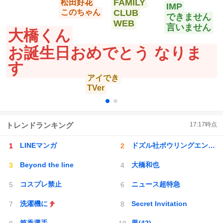
FAMILY
松田好花
IMP
このちゃん
CLUB
できません
WEB
言いません
大橋くん
お誕生日おめでとう なりま
す
アイでき
TVer
トレンドランキング
17:17
時点
LINEマンガ
ドズル社ボウリングエンドラ討伐
Beyond the line
大橋和也
コスプレ禁止
ニュース超特急
洗濯機に
Secret Invitation