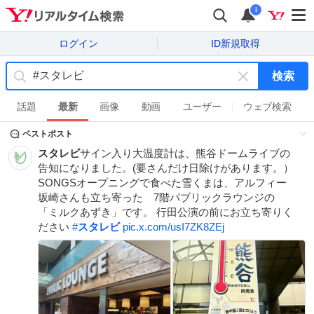
i
ログイン
ID新規取得
検索
キ
ー
話題
最新
画像
動画
ユーザー
ウェブ検索
ワ
ベストポスト
ー
ド
スタレビ
サイン入り大温度計は、熊谷ドームライブの
を
告知になりました。(要さんだけ日除けがあります。）
消
SONGSオープニングで食べた雪くまは、アルフィー
す
坂崎さんも立ち寄った 7階パブリックラウンジの
「ミルクあずき」です。 行田公演の前にお立ち寄りく
ださい
#
スタレビ
pic.x.com/usI7ZK8ZEj