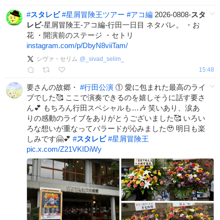
#
スタレビ
#
星屑冒険王ツアー
#
アコ編
2026-0808-
スタ
レビ
-星屑冒険王-アコ編-行田一日目 ネタバレ。 ・お
花 ・開演前のステージ ・セトリ
instagram.com/p/DbyN8viiTam/
シヴァ・セリム
@
_sivad_selim_
15:48
要さんの故郷・
#
行田公演
① 愛に包まれた最高のライ
ブでした🥰 ここで演奏できるのを嬉しそうに話す要さ
ん💕 もちろん行田スペシャルも…🎶 笑いあり、涙あ
りの感動のライブをありがとうございました🥰 いろい
ろな想いが重なってバラードが沁みました🥹 明日も楽
しみです🤗💕
#
スタレビ
#
星屑冒険王
pic.x.com/Z21VKIDiWy