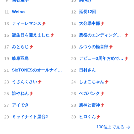
筒香選手
男(42)
Weibo
延長12回
ティーレマンス
大分県中部
誕生日を迎えました
悪役のエンディングは死のみ
みとらじ
ふつうの軽音部
岐阜羽島
デビュー3周年おめでとう
SixTONESのオールナイトニッポン
日村さん
うさんくさい
しょこちゃん
誰やねん
ベガパンク
アイでき
風神と雷神
ミッドナイト屋台2
ヒロくん
100位まで見る