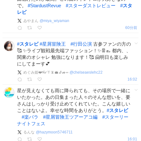
で。
#
StardustRevue
#
スターダストレビュー
#
スタ
レビ
ゐやまん
@
miya_wiyaman
16:18
#
スタレビ
#
星屑冒険王
#
行田公演
古参ファンの方の
🥰 ✨ライブ観戦最先端ファッション！✨👖👞 都内、、
関東のオシャレ 勉強になります！🥰 🤗明日も楽しみ
にしてまーす💕
めぐみ姫❤️👓👔📵💼🧦🚙▫️▫️
@
chelseaeslehc22
16:02
星が見えなくても雨に降られても、その場所で一緒に
いたかった。あの日集まった人々のそんな想いを、要
さんはしっかり受け止めてくれていた。こんな嬉しい
ことはないよ。幸せな時間をありがとう。
#
スタレビ
#
楽パラ
#
星屑冒険王ツアーアコ編
#
スターリー
ナイトフェス
るんな
@
hazymoon5746711
16:01