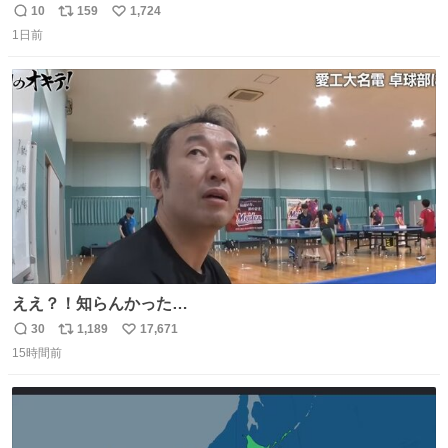
ら決して感情に任せすぎることなく、しっかりと制御され
10
159
1,724
返
リ
い
たダンスであることに新鮮に驚く。3人のあげた足の向き
1日前
信
ポ
い
や角度とか本当に細かな部分まできっちりと揃っていてそ
数
ス
ね
こから積み重ねてきた努力や練習量が見て取れる…
ト
数
数
ええ？！知らんかった…
30
1,189
17,671
返
リ
い
15時間前
信
ポ
い
数
ス
ね
ト
数
数