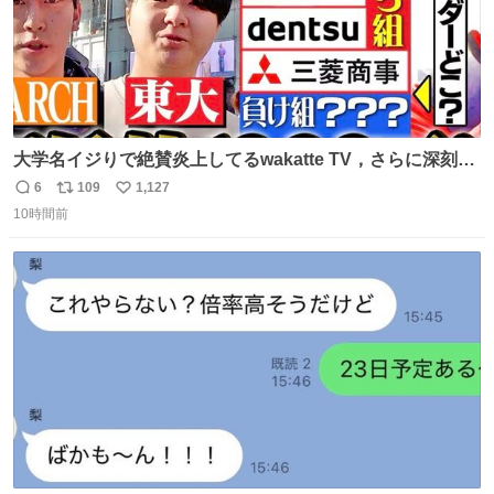
大学名イジりで絶賛炎上してるwakatte TV，さらに深刻な
問題はこっちでは？ ・都内の特定企業に入るのを極度に推
6
109
1,127
返
リ
い
奨し，それ以外の地域で堅実に生きるのを周縁化する ・恋
10時間前
信
ポ
い
愛にかまけ，「陽キャラ」として振る舞うのを極端に中心
数
ス
ね
化する ・院生が研究環境を求め他大学に移るのを批判する
ト
数
数
過去例↓