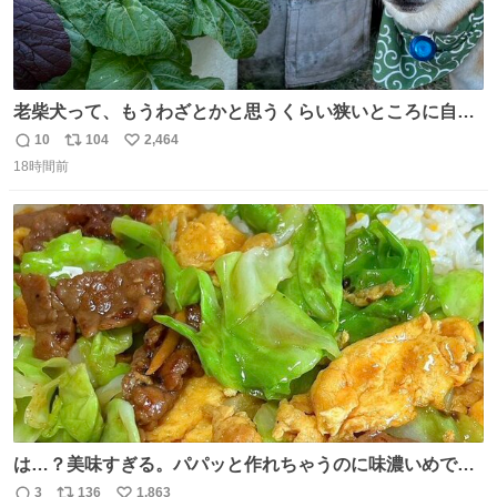
老柴犬って、もうわざとかと思うくらい狭いところに自ら
はまりにいくじゃないですか？ 今朝ガーデニングしてる飼
10
104
2,464
返
リ
い
い主の間にはまってきて、最高に可愛かった♥️
18時間前
信
ポ
い
数
ス
ね
ト
数
数
は…？美味すぎる。パパッと作れちゃうのに味濃いめで満
足感エグいの天才だろ🥹
3
136
1,863