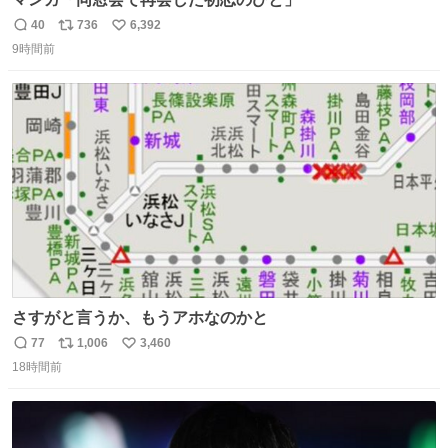
40
736
6,392
返
リ
い
9時間前
信
ポ
い
数
ス
ね
ト
数
数
さすがと言うか、もうアホなのかと
77
1,006
3,460
返
リ
い
18時間前
信
ポ
い
数
ス
ね
ト
数
数