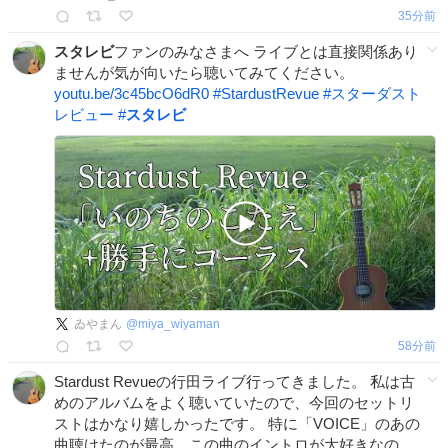
35分前
スタレビ
ファンのみなさまへ ライブとは直接関係あり
ませんが気が向いたら聴いてみてください。
youtu.be/3c45bcO6dR0
#
StardustRevue
#
スターダスト
レビュー
#
スタレビ
ゐやまん
@
miya_wiyaman
58分前
Stardust Revueの行田ライブ行ってきました。 私は古
めのアルバムをよく聴いていたので、今回のセットリ
ストはかなり嬉しかったです。 特に「VOICE」のあの
曲聴けたのが最高。この曲のイントロが大好きなの