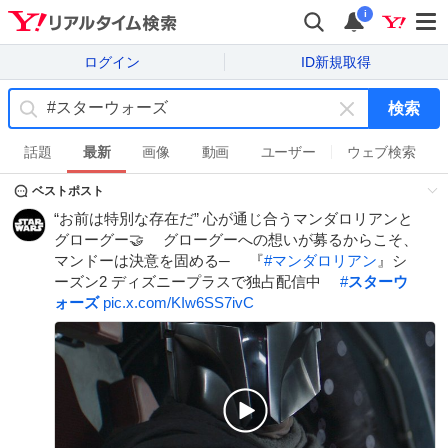
i
ログイン
ID新規取得
検索
キ
ー
話題
最新
画像
動画
ユーザー
ウェブ検索
ワ
ベストポスト
ー
ド
“お前は特別な存在だ” 心が通じ合うマンダロリアンと
を
グローグー🤝 ⠀ グローグーへの想いが募るからこそ、
消
マンドーは決意を固める─ ⠀ 『
#
マンダロリアン
』シ
す
ーズン2 ディズニープラスで独占配信中 ⠀
#
スターウ
ォーズ
pic.x.com/KIw6SS7ivC