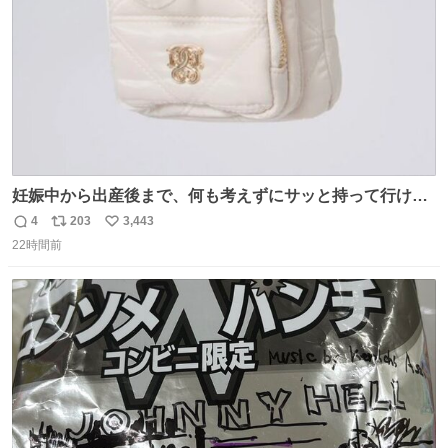
妊娠中から出産後まで、何も考えずにサッと持って行ける
ようなショルダーバッグが欲しいな〜と思っていたのだけ
4
203
3,443
返
リ
い
ど snidelでめちゃくちゃピッタリなものを見つけたので買
22時間前
信
ポ
い
った！✨ スマホと小物とペットボトルが入るの最高すぎる
数
ス
ね
🥹 しかもスマホ入れ独立してるしファスナーない！地味に
ト
数
数
嬉しいやつ！！！