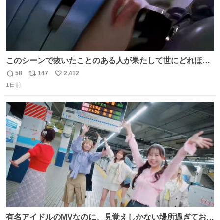
このシーンで抜いたことのある人が果たして世にどれほど
いることか このアカウントに辿り着いた皆さんとは、ロボ
58
147
2,412
返
リ
い
コップ2についてこれからもぜひ語り合っていきたい
1日前
信
ポ
い
数
ス
ね
ト
数
数
有名アイドルのMVなのに、見覚えしかない場所過ぎておも