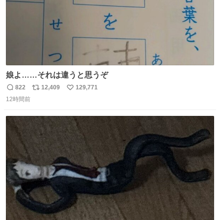
娘よ……それは違うと思うぞ
822
12,409
129,771
返
リ
い
12時間前
信
ポ
い
数
ス
ね
ト
数
数