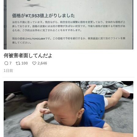
何被害者面してんだよ
7
100
2,646
返
リ
い
1日前
信
ポ
い
数
ス
ね
ト
数
数