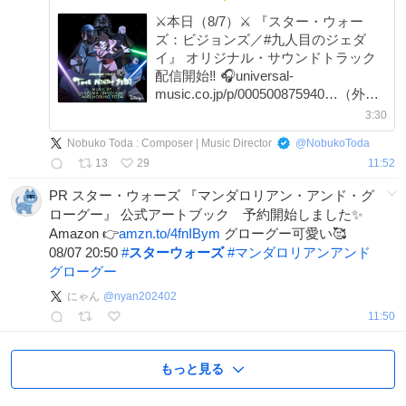
⚔️本日（8/7）⚔️ 『スター・ウォー
ズ：ビジョンズ／#九人目のジェダ
イ』 オリジナル・サウンドトラック
配信開始‼️ 🎧universal-
music.co.jp/p/000500875940…（外部
サイト） ⠀ 神山健治総監督が描く
3:30
「スター・ウォーズ」の世界を彩る
Nobuko Toda : Composer | Music Director
@
NobukoToda
劇中音楽の数々を 余すところなく収
13
29
11:52
録✨
PR スター・ウォーズ 『マンダロリアン・アンド・グ
ローグー』 公式アートブック 予約開始しました✨
Amazon 👉
amzn.to/4fnIBym
グローグー可愛い🥰
08/07 20:50
#
スターウォーズ
#
マンダロリアンアンド
グローグー
にゃん
@
nyan202402
11:50
もっと見る