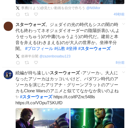
李膺(りよう)@見たい動画を自分で作ろう
@
N6Mor
1分前
スターウォーズ
。ジェダイの光の時代もシスの闇の時
代も終わってネオジェダイオーダーの陰陽折衷(いんよ
うせっちゅう)の中庸(ちゅうよう)の時代だ。建前と本
音を弁える(わきまえる)のが大人の世界か。坐禅半分
闇。
#
プロフィール
#
仏教
#
坐禅
#
スターウォーズ
坐禅半分闇
@
zazenbosatsu123
8分前
続編が待ち遠しい
スターウォーズ
-アソーカ-。大人に
なったアソーカはカッコいいけど、パダワン時代のア
ソーカを演じたアリアナ・グリーンブラットのアソー
カもClone Warsのアニメと似ててなかなか良いのよね
✨
#
スターウォーズ
https://t.co/tPZnc548ls
https://t.co/VOpuTSKUfD