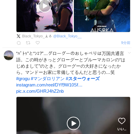
Black_Tokyo_🗼🐧
@
Black_Tokyo__
9分前
“ﾊﾟﾄｩ”と“ﾝｴ?”…グローグーのおしゃべりは万国共通言
語。この時がきっとグローグーとブルーマカロンの“は
じめまして”のとき。グローグーの大好きになったか
ら。マンドーお家に常備してるんだと思うの…笑
#
grogu
#
マンダロリアン
#
スターウォーズ
instagram.com/reel/DYf9W10Sf…
pic.x.com/GHRJ4hZ2nb