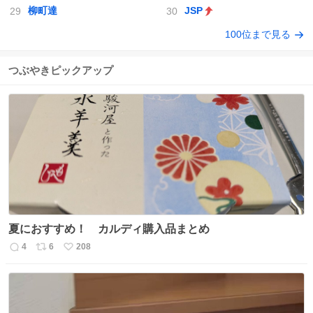
柳町達
JSP
100位まで見る
つぶやきピックアップ
夏におすすめ！ カルディ購入品まとめ
4
6
208
返
リ
い
信
ポ
い
数
ス
ね
ト
数
数