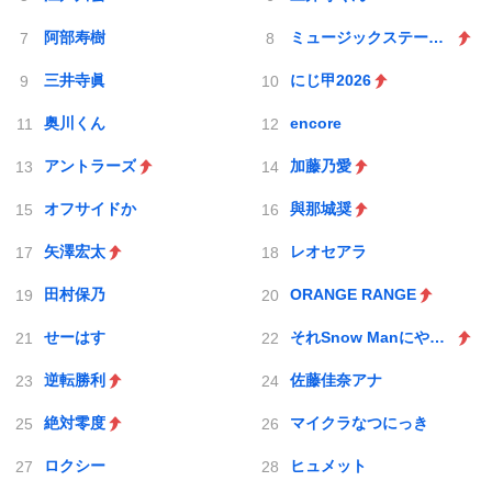
阿部寿樹
ミュージックステーション
三井寺眞
にじ甲2026
奥川くん
encore
アントラーズ
加藤乃愛
オフサイドか
與那城奨
矢澤宏太
レオセアラ
田村保乃
ORANGE RANGE
せーはす
それSnow Manにやらせて下さい
逆転勝利
佐藤佳奈アナ
絶対零度
マイクラなつにっき
ロクシー
ヒュメット