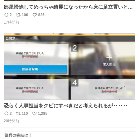
部屋掃除してめっちゃ綺麗になったから床に足立置いとい
たら家族にまだゴミ残ってるよって言われて神
2
100
826
返
リ
い
17時間前
信
ポ
い
数
ス
ね
ト
数
数
恐らく人事担当をクビにすべきだと考えられるが‥‥‥
2
110
1,285
返
リ
い
20時間前
信
ポ
い
数
ス
ね
ト
数