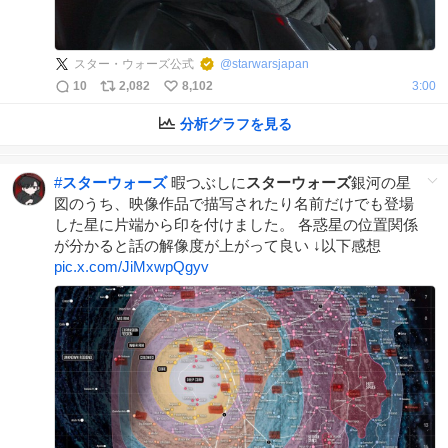
スター・ウォーズ公式
@
starwarsjapan
10
2,082
8,102
3:00
分析グラフを見る
#
スターウォーズ
暇つぶしに
スターウォーズ
銀河の星
図のうち、映像作品で描写されたり名前だけでも登場
した星に片端から印を付けました。 各惑星の位置関係
が分かると話の解像度が上がって良い ↓以下感想
pic.x.com/JiMxwpQgyv