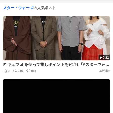
スター・ウォーズ
の人気ポスト
0:22
◤キュウ◢ を使って推しポイントを紹介❗️ 『#スターウォー
ズ：ビジョンズ／#九人目のジェダイ』 ⠀ ✧赤﨑千夏さん
1
245
885
3時間前
返
リ
い
✦神山健治総監督 ✧多田俊介監督 ✦川村壱馬さん（THE
信
ポ
い
RAMPAGE） ⠀ 4人が推す本作のポイントは❓ ⠀ 【全話一
数
ス
ね
挙】#ディズニープラス 独占配信中
ト
数
数
https://t.co/XQVHotd0dx