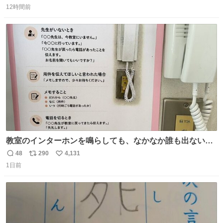
12時間前
信
ポ
い
数
ス
ね
ト
数
数
教室のインターホンを鳴らしても、なかなか誰も出ないこ
とがあります…。 もしかすると「電話の出方」に困ってい
48
290
4,131
返
リ
い
るのかもしれません。 そこで「何を話せばいいか」が見え
1日前
信
ポ
い
る手引きを用意して、安心して電話に出られるようにしま
数
ス
ね
す。 インターホンの応対も大切なコミュニケーションの学
ト
数
数
びです。