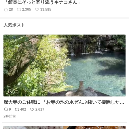
「館長にそっと寄り添うキナコさん」
28
2,365
33,585
返
リ
い
信
ポ
い
数
ス
ね
人気ポスト
ト
数
数
深大寺のご住職に 「お寺の池の水ぜんぶ抜いて掃除した
ら、 モネの池くらい綺麗になったから見てみて」 といわれ
9
402
2,617
返
リ
い
訪れたら 本当にモネの池くらい綺麗でした。 蓮こそ咲いて
2時間前
信
ポ
い
ないけど言いたいことわかります。 輝くエメラルドだ‼︎
数
ス
ね