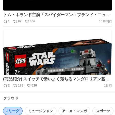
トム・ホランド主演「スパイダーマン：ブランド・ニュ
ー・デイ」が史上最速で全米興収5億ドルを突破へ。1週間
1
87
306
11時間前
返
リ
い
への大台到達は「アベンジャーズ／エンドゲーム」(8日間)
信
ポ
い
や「スター・ウォーズ／フォースの覚醒」(10日間)、そし
数
ス
ね
て前作「スパイダーマン：ノー・ウェイ・ホーム」(12日
ト
数
数
間)を上回る新記録。 https://t.co/PoeySUyFjU
(商品紹介) スイッチで勢いよく落ちるマンダロリアン基地
の強化扉！◀︎やめてください 遊びのひらめきになるアクセ
2
178
626
1日前
返
リ
い
サリーもいっぱい！◀︎本当にやめてください おい、LEGO
信
ポ
い
お前鬼か？？？？？？？？ https://t.co/95Om3Mocww
クラウド
数
ス
ね
ト
数
数
Jリーグ
ミュージシャン
アニメ・マンガ
スポーツ