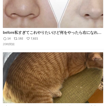
before私すぎてこれやりたいけど何をやったら右になれる
の
14
192
7,621
返
リ
い
20時間前
信
ポ
い
数
ス
ね
ト
数
数