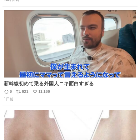
信
ポ
い
数
ス
ね
ト
数
数
新幹線初めて乗る外国人ニキ面白すぎる
6
621
11,166
返
リ
い
1日前
信
ポ
い
数
ス
ね
ト
数
数