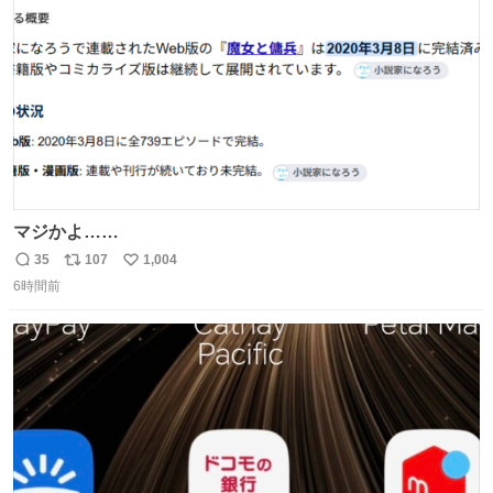
数
マジかよ……
35
107
1,004
返
リ
い
6時間前
信
ポ
い
数
ス
ね
ト
数
数