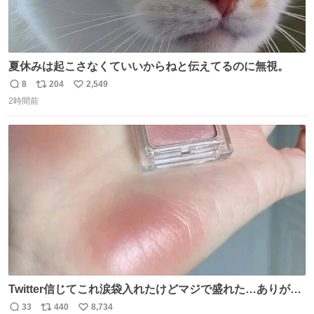
夏休みは起こさなくていいからねと伝えてるのに無視。
8
204
2,549
返
リ
い
2時間前
信
ポ
い
数
ス
ね
ト
数
数
Twitter信じてこれ涙袋入れたけどマジで盛れた…ありがと
う…
33
440
8,734
返
リ
い