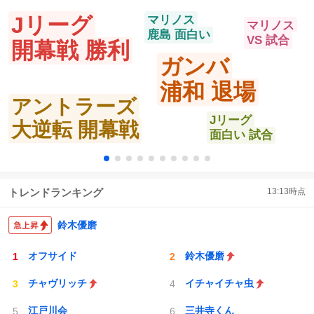
Jリーグ
マリノス
マリノス
鹿島 面白い
VS 試合
開幕戦 勝利
ガンバ
浦和 退場
アントラーズ
Jリーグ
大逆転 開幕戦
面白い 試合
トレンドランキング
13:13
時点
鈴木優磨
オフサイド
鈴木優磨
チャヴリッチ
イチャイチャ虫
江戸川会
三井寺くん