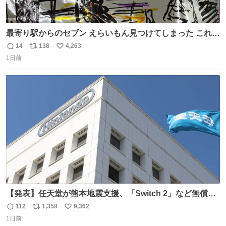
最寄り駅からのセブン えらいもん見つけてしまった これ売
ってくれへんかな… #浅井健一 #ポテチ #ロックの名盤
14
138
4,263
返
リ
い
1日前
信
ポ
い
数
ス
ね
ト
数
数
【発表】任天堂が熊本地震支援、「Switch 2」など無償修
理へ 保証切れでも対象 news.livedoor.com/article/detail…
112
1,358
9,362
返
リ
い
任天堂が令和8年熊本地震の被災者支援として、災害救助
1日前
信
ポ
い