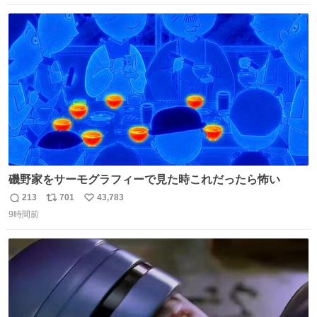
法適用地域からの同社製品の修理について、27年2月1日ま
数
ス
ね
で無償で対応すると発表した。「Switch 2」や「Switch」
ト
数
数
「Joy-Con」などが対象。
磯野家をサーモグラフィーで見た時これだったら怖い
213
701
43,783
返
リ
い
9時間前
信
ポ
い
数
ス
ね
ト
数
数