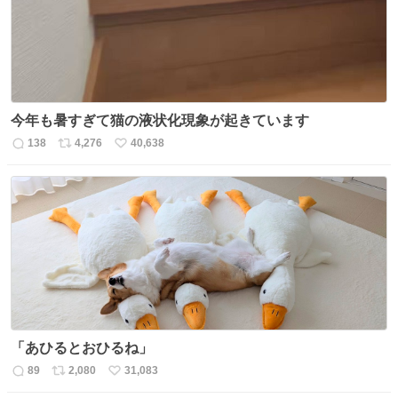
今年も暑すぎて猫の液状化現象が起きています
138
4,276
40,638
返
リ
い
信
ポ
い
数
ス
ね
ト
数
数
「あひるとおひるね」
89
2,080
31,083
返
リ
い
信
ポ
い