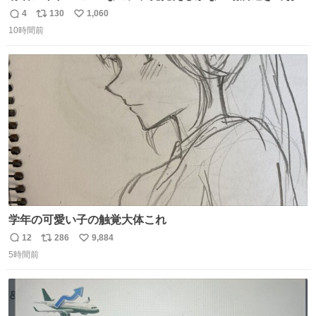
ろいな
4
130
1,060
返
リ
い
10時間前
信
ポ
い
数
ス
ね
ト
数
数
学年の可愛い子の触覚大体これ
12
286
9,884
返
リ
い
5時間前
信
ポ
い
数
ス
ね
ト
数
数