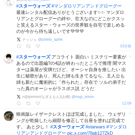
#
スターウォーズ
#
マンダロリアンアンドグローグー
最速レンタル配信ありがとうございます✨✨ マンダロ
リアンとグローグーの絆や、壮大なのにどこかクスッ
と笑えるスター・ウォーズの世界観を自宅で楽しめる
のが今から待ち遠しいです💚💚💚
ナッシュ
@
poteto_splite
33分前
#
スターウォーズ
アコライト 面白い ミステリー要素が
あるので出題編?の4話が終わったところで推理 闇マス
ターは薬屋が安牌だけど、オーシャ自身を推したい 出
生に秘密があり、死んだ姉も生きてるなら、主人公も
姉も新たに魔術的に「作られた」存在で ソルの弟子だ
った真のオーシャがラスボス説 どうだ
n@giemon(なぎえもん)(お椀)
@
nagi_emon
12:09
映画版レイザークレストほぼ完成しました。 ウェザリ
ングが乾燥したら細部を修正して台座を塗れば完成で
す。 あと少し！
#
スターウォーズ
#
starwars
#
マンダロ
リアンアンドグローグー
pic.x.com/78ab127ZkD