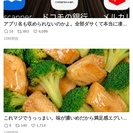
アプリ名も収められないのかよ。全部ダサくて本当に凄
い。 https://t.co/LemyLGyVkR
10
463
4,099
返
リ
い
10時間前
信
ポ
い
数
ス
ね
ト
数
数
これマジでうっっまい。味が濃いめだから満足感エグいし
1週間で3キロ痩せた😭
9
140
1,714
返
リ
い
10時間前