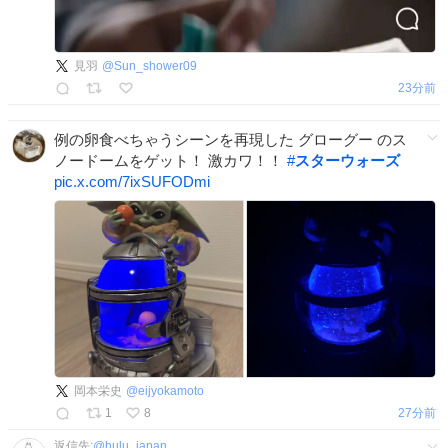
見羽
@
Sun_shower09
23分前
例の卵食べちゃうシーンを再現した グローグー のス
ノードームをゲット！ 激カワ！！
#
スターウォーズ
pic.x.com/7ixSUFODmi
岡本栄史
@
eijyokamoto
1
8
27分前
返信先:
@
hulu_japan