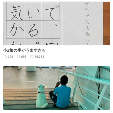
数
ス
ね
ト
数
数
小2娘の字がうますぎる
188
995
76,972
返
リ
い
信
ポ
い
数
ス
ね
ト
数
数