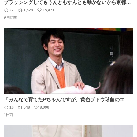
ブラッシングしてもうんともすんとも動かないから京都の
寺にある庭みたいになってる
22
1,528
15,471
返
リ
い
9時間前
信
ポ
い
数
ス
ね
ト
数
数
「みんなで育てたPちゃんですが、黄色ブドウ球菌のエン
テロトキシン（耐熱性毒素）が検出されたので、議論する
10
548
8,090
返
リ
い
までもなく処分が決まりました」
1日前
信
ポ
い
数
ス
ね
ト
数
数