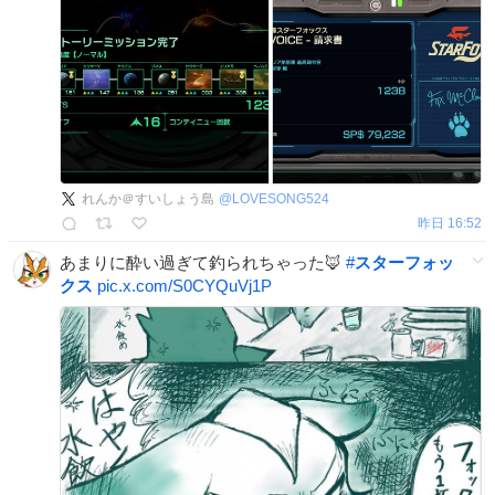
れんか＠すいしょう島
@
LOVESONG524
昨日 16:52
あまりに酔い過ぎて釣られちゃった🦊
#
スターフォッ
クス
pic.x.com/S0CYQuVj1P