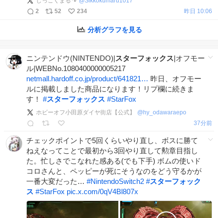
しっこくまる🐾
@
Sikkokumaru1017
2
52
234
昨日 10:06
分析グラフを見る
ニンテンドウ(NINTENDO)|
スターフォックス
|オフモー
ル|WEBNo.1080400000005217
netmall.hardoff.co.jp/product/641821…
昨日、オフモー
ルに掲載しました商品になります！リプ欄に続きま
す！
#
スターフォックス
#
StarFox
ホビーオフ小田原ダイヤ街店【公式】
@
hy_odawaraepo
37分前
チェックポイントで5回くらいやり直し、ボスに勝て
ねえなってことで最初から3回やり直して勲章目指し
た。忙しさでこなれた感ある(でも下手) ボムの使いド
コロさんと、ペッピーが死にそうなのをどう守るかが
一番大変だった…
#
NintendoSwitch2
#
スターフォック
ス
#
StarFox
pic.x.com/0qV4Bl807x