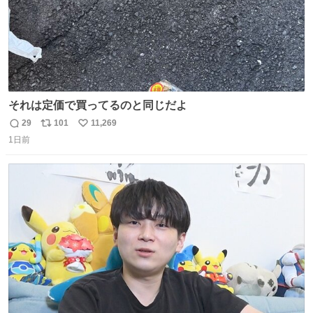
それは定価で買ってるのと同じだよ
29
101
11,269
返
リ
い
1日前
信
ポ
い
数
ス
ね
ト
数
数