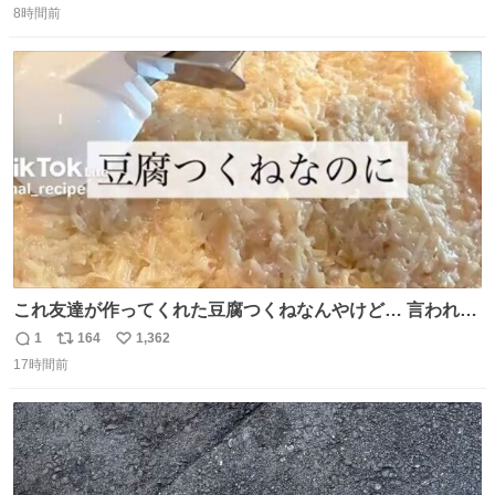
8時間前
信
ポ
い
数
ス
ね
ト
数
数
これ友達が作ってくれた豆腐つくねなんやけど… 言われる
まで豆腐って気づかなかった🤣✨ふわふわで食べ応えある
1
164
1,362
返
リ
い
し普通につくねより好きかもしれん🥹🤍 ダイエット中でも
17時間前
信
ポ
い
罪悪感なく食べられるの最高👇
数
ス
ね
ト
数
数