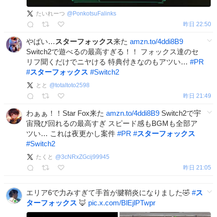
たいれーつ
@
PonkotsuFalinks
昨日 22:50
やばい…
スターフォックス
来た
amzn.to/4ddi8B9
Switch2で遊べるの最高すぎる！！ フォックス達のセ
リフ聞くだけでニヤける 特典付きなのもアツい…
#
PR
#
スターフォックス
#
Switch2
とと
@
totaltoto2598
昨日 21:49
わぁぁ！！Star Fox来た
amzn.to/4ddi8B9
Switch2で宇
宙飛び回れるの最高すぎ スピード感もBGMも全部ア
ツい… これは夜更かし案件
#
PR
#
スターフォックス
#
Switch2
たくと
@
3cNRxZGcij99945
昨日 21:05
エリア6で力みすぎて手首が腱鞘炎になりました🤣
#
ス
ターフォックス
🦊
pic.x.com/BlEjlPTwpr