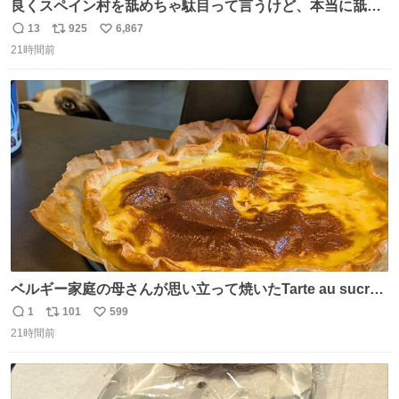
良くスペイン村を舐めちゃ駄目って言うけど、本当に舐め
ちゃ行けないのはスペィン村ホテル🏛🏨 だってロビーから
13
925
6,867
返
リ
い
中庭抜けるだけでこの有様🤩 ディズニーホテル泊まってる
21時間前
信
ポ
い
場所じゃない。 5年振りの志摩スペイン村パルケエスパー
数
ス
ね
ニャは益々素晴らしい場所になってる
ト
数
数
ベルギー家庭の母さんが思い立って焼いたTarte au sucre
は「砂糖のケーキ」。パイ生地に砂糖をたっぷり振りか
1
101
599
返
リ
い
け、クリームと卵の液を注いで焼くだけ。溶けた砂糖はね
21時間前
信
ポ
い
っとり甘い層になり、懐かしい味。「フランス北部とベル
数
ス
ね
ギーのだよ」というこれ、素朴な焼菓子に見えてナポレオ
ト
数
数
ン戦争の歴史があった。