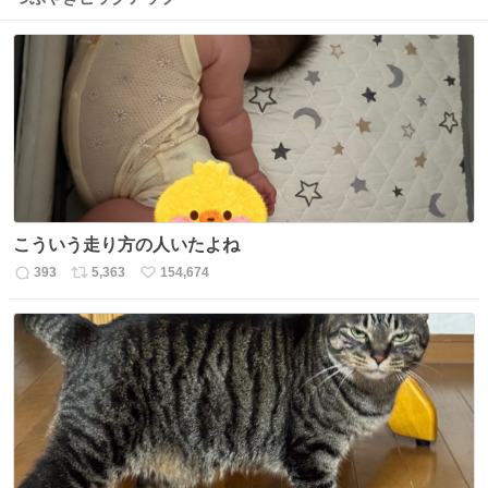
こういう走り方の人いたよね
393
5,363
154,674
返
リ
い
信
ポ
い
数
ス
ね
ト
数
数