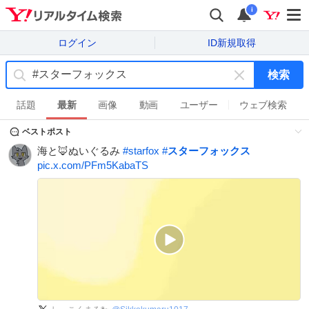
i
ログイン
ID新規取得
検索
キ
ー
話題
最新
画像
動画
ユーザー
ウェブ検索
ワ
ベストポスト
ー
ド
海と🦊ぬいぐるみ
#
starfox
#
スターフォックス
を
pic.x.com/PFm5KabaTS
消
す