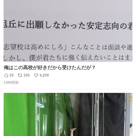
ト
数
数
俺はこの高校が好きだから受けたんだが？
25
105
4,259
返
リ
い
19時間前
信
ポ
い
数
ス
ね
ト
数
数