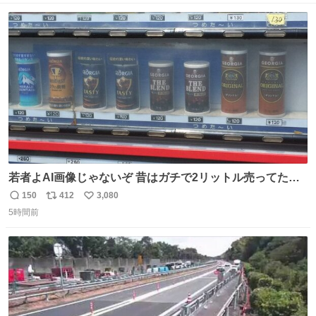
ト
数
数
若者よAI画像じゃないぞ 昔はガチで2リットル売ってたん
やでw
150
412
3,080
返
リ
い
5時間前
信
ポ
い
数
ス
ね
ト
数
数