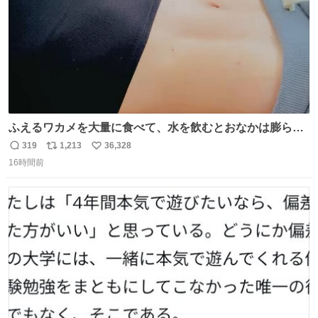
ふえるワカメを大量に食べて、水を飲むとおなかは膨ら
む・・・・！？ ⚠️よい子は絶対マネしないでね⚠️ #夏休み
319
1,213
36,328
返
リ
い
の自由研究
16時間前
信
ポ
い
数
ス
ね
ト
数
数