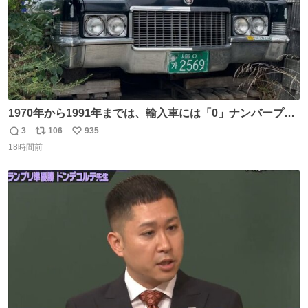
1970年から1991年までは、輸入車には「0」ナンバープレ
ートが使用されていました。 その後、この制度は廃止さ
3
106
935
返
リ
い
れ、すべての「0」ナンバープレートは抹消・無効化され
18時間前
信
ポ
い
ました。 ところが最近、その「0」ナンバープレートを装
数
ス
ね
着した車両が発見されました。 今でも残っていること自体
ト
数
数
が奇跡です……。