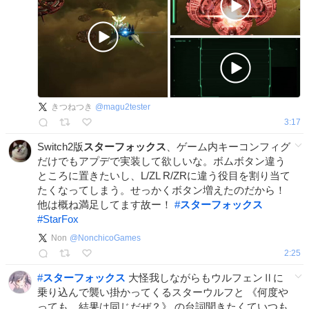
きつねつき
@
magu2tester
3:17
Switch2版
スターフォックス
、ゲーム内キーコンフィグ
だけでもアプデで実装して欲しいな。ボムボタン違う
ところに置きたいし、L/ZL R/ZRに違う役目を割り当て
たくなってしまう。せっかくボタン増えたのだから！
他は概ね満足してます故ー！
#
スターフォックス
#
StarFox
Non
@
NonchicoGames
2:25
#
スターフォックス
大怪我しながらもウルフェンⅡに
乗り込んで襲い掛かってくるスターウルフと 《何度や
っても、結果は同じだぜ？》 の台詞聞きたくていつも