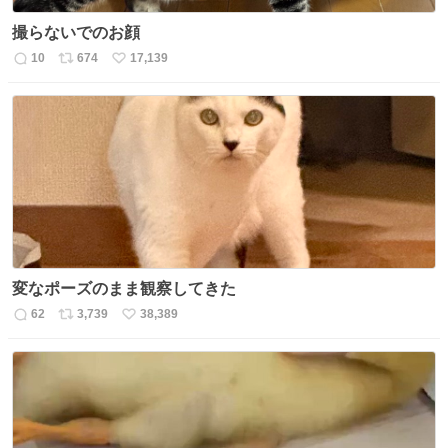
撮らないでのお顔
10
674
17,139
返
リ
い
信
ポ
い
数
ス
ね
ト
数
数
変なポーズのまま観察してきた
62
3,739
38,389
返
リ
い
信
ポ
い
数
ス
ね
ト
数
数