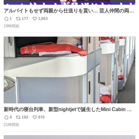
アルバイトもせず両親から仕送りを貰い… 芸人仲間の両親
のスネまでかじる!? ドンデコルテ銀次⚡️ 無料見逃し配信は
1
177
1,663
返
リ
い
こちらから ▶︎abema.go.link/gBLVb ◤しくじり先生
19時間前
信
ポ
い
ABEMAにて毎週最新話無料配信中◢ @10000nabe
数
ス
ね
@akmllube0617
ト
数
数
新時代の寝台列車、新型nightjetで誕生したMini Cabin ま
さに走るカプセルホテルといった感じで、一人旅で利用す
4
192
970
返
リ
い
るのにはちょうどいい設備。 他の人も言ってましたが、サ
21時間前
信
ポ
い
ンライズの後継に欲しい…
数
ス
ね