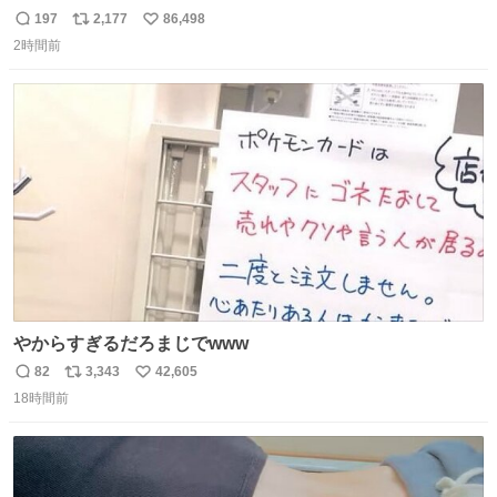
197
2,177
86,498
返
リ
い
2時間前
信
ポ
い
数
ス
ね
ト
数
数
やからすぎるだろまじでwww
82
3,343
42,605
返
リ
い
18時間前
信
ポ
い
数
ス
ね
ト
数
数