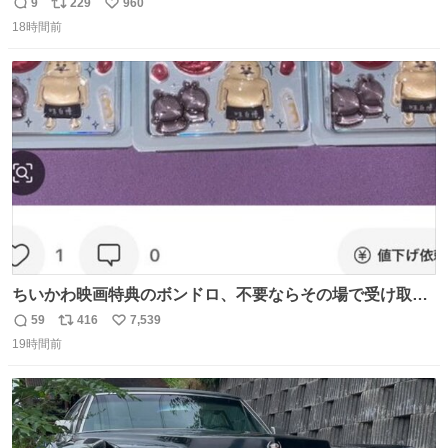
灰です🌋 #桜島
9
229
960
返
リ
い
18時間前
信
ポ
い
数
ス
ね
ト
数
数
ちいかわ映画特典のボンドロ、不要ならその場で受け取り
辞退すれば良いのに白々しい
59
416
7,539
返
リ
い
19時間前
信
ポ
い
数
ス
ね
ト
数
数