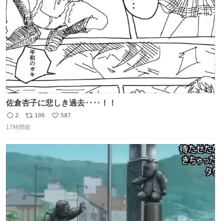
数
佐倉杏子に悲しき過去‥‥！！
2
106
587
返
リ
い
17時間前
信
ポ
い
数
ス
ね
ト
数
数