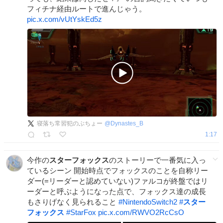
フィチナ経由ルートで進んじゃう。
pic.x.com/vUtYskEd5z
寝落ち常習犯のぶちょー
@
Dynastes_B
1:17
今作の
スターフォックス
のストーリーで一番気に入っ
ているシーン 開始時点でフォックスのことを自称リー
ダー(=リーダーと認めていない)ファルコが終盤ではリ
ーダーと呼ぶようになった点で、フォックス達の成長
もさりげなく見られること
#
NintendoSwitch2
#
スター
フォックス
#
StarFox
pic.x.com/RWVO2RcCsO