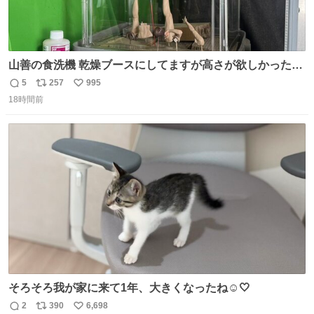
山善の食洗機 乾燥ブースにしてますが高さが欲しかったの
でコレクションケースを置くだけのツルセコ改造 扉が手前
5
257
995
返
リ
い
に開き天井の温度もしっかり上がるのでかなり使いやすく
18時間前
信
ポ
い
なりました😎
数
ス
ね
ト
数
数
そろそろ我が家に来て1年、大きくなったね☺️🤍
2
390
6,698
返
リ
い