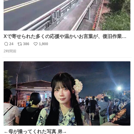
Xで寄せられた多くの応援や温かいお言葉が、復旧作業に
携わる社員の大きな励みとなっております。ありがとうご
24
386
1,900
返
リ
い
ざいます。 九州道
2時間前
信
ポ
い
数
ス
ね
ト
数
数
←母が撮ってくれた写真 弟→