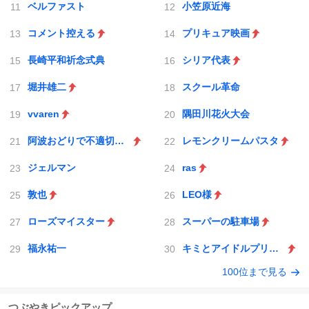
ベルファスト
小笠原近海
コメント控える
プリキュア映画
長崎平和祈念式典
シリア代表
堀井雄二
スクール革命
vvaren
隅田川花火大会
阿波おどりで不適切な動画
レモンクリームパスタ
ジェルマン
ras
敦也
LEO様
ローズマイスター
スーパーの駐車場
福永祐一
キミとアイドルプリキュア♪
100位まで見る
つぶやきピックアップ