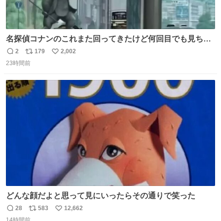
名探偵コナンのこれまた回ってきたけど何回目でも見ちゃ
う魔力あるのよな
2
179
2,002
返
リ
い
23時間前
信
ポ
い
数
ス
ね
ト
数
数
どんな顔だよと思って見にいったらその通りで笑った
28
583
12,662
返
リ
い
14時間前