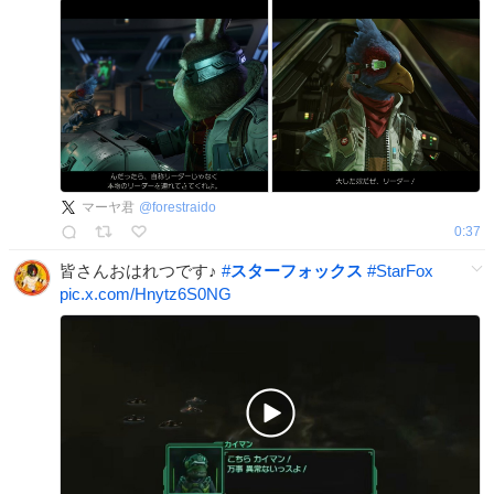
マーヤ君
@
forestraido
0:37
皆さんおはれつです♪
#
スターフォックス
#
StarFox
pic.x.com/Hnytz6S0NG