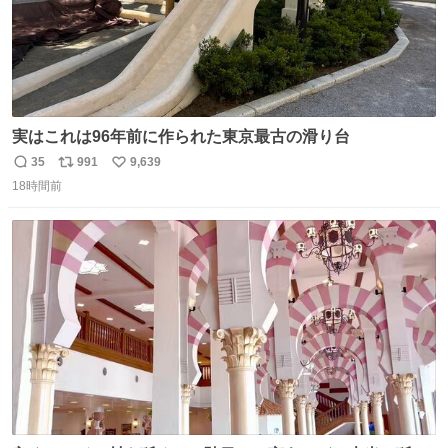
実はこれは96年前に作られた東京最古の滑り台
35
991
9,639
返
リ
い
18時間前
信
ポ
い
数
ス
ね
ト
数
数