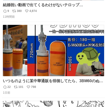
結婚祝い動画で出てくるわけがないテロップ
youtu.be/4pJ7U22AYtw
9
380
4,974
返
リ
い
11時間前
信
ポ
い
数
ス
ね
ト
数
数
いつものように某中華通販を徘徊してたら、3BM60のぬい
ぐるみを発見してしまった…。
22
101
798
返
リ
い
1日前
信
ポ
い
数
ス
ね
ト
数