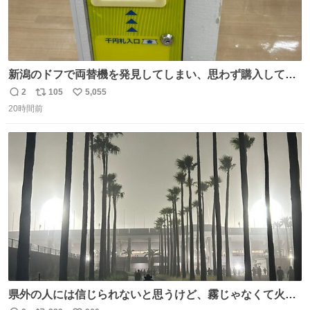
新潟のドフで両替機を発見してしまい、思わず購入してし
まい大阪に発送するイベントが発生
2
105
5,055
返
リ
い
20時間前
信
ポ
い
数
ス
ね
ト
数
数
県外の人には信じられないと思うけど、霧じゃなくて火山