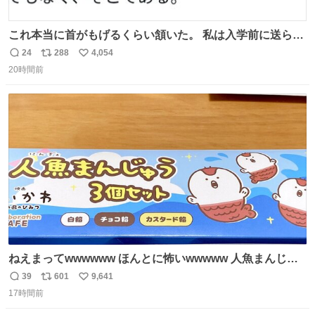
これ本当に首がもげるくらい頷いた。 私は入学前に送られ
てきた、大学のサークル紹介冊子を見た時点で終わりを感
24
288
4,054
返
リ
い
じたので、女子大でもないくせに偏差値の高い大学のイン
20時間前
信
ポ
い
カレサークルに突撃して所属するという奇行で事なきを得
数
ス
ね
た。 高偏差値に行けないならせめてそれくらいした方が予
ト
数
数
後がいいです。 https://t.co/9nMHIrETkw
ねえまってwwwwww ほんとに怖いwwwww 人魚まんじゅ
う買ってきたから私も永遠のいのちを…ぐへへ…と思いな
39
601
9,641
返
リ
い
がら1つ食べたら 奥歯欠けたんだけど！！！！？？？ しか
17時間前
信
ポ
い
もガッツリ😭 まんじゅうだよ？？？？？？ ガリッて言っ
数
ス
ね