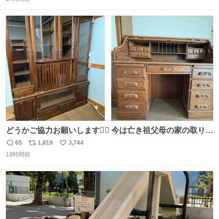
信
ポ
い
数
ス
ね
ト
数
数
どうかご協力お願いします🙇‍♂️ 今は亡き祖父母の家の取り壊
しが決まり、どうしても処分して欲しくない食器棚と机の
65
1,819
3,744
返
リ
い
引き取り手を探しております この2つは私の祖母が当初一
18時間前
信
ポ
い
目惚れで購入したもので、祖母はc型肝炎で58歳という若
数
ス
ね
さで亡くなりましたが、この家具達をとても大切にしてお
ト
数
数
りました 続く↓