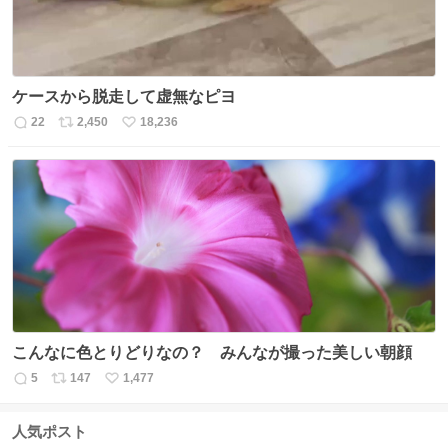
ケースから脱走して虚無なピヨ
22
2,450
18,236
返
リ
い
信
ポ
い
数
ス
ね
ト
数
数
こんなに色とりどりなの？ みんなが撮った美しい朝顔
5
147
1,477
返
リ
い
信
ポ
い
数
ス
ね
人気ポスト