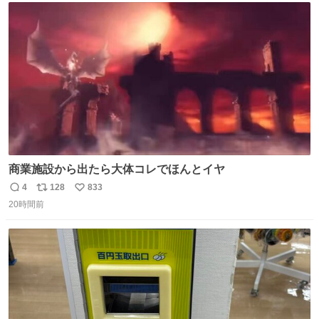
たから何？と思って口から出したら自分の歯wwwwww セ
ト
数
数
イレーンの呪いじゃん😭
商業施設から出たら大体コレでほんとイヤ
4
128
833
返
リ
い
20時間前
信
ポ
い
数
ス
ね
ト
数
数