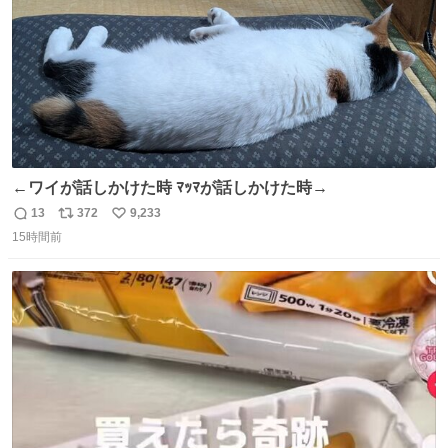
←ワイが話しかけた時 ﾏｯﾏが話しかけた時→
13
372
9,233
返
リ
い
15時間前
信
ポ
い
数
ス
ね
ト
数
数