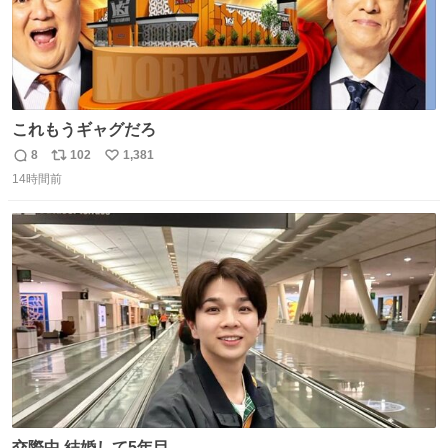
これもうギャグだろ
8
102
1,381
返
リ
い
14時間前
信
ポ
い
数
ス
ね
ト
数
数
交際中 結婚して5年目