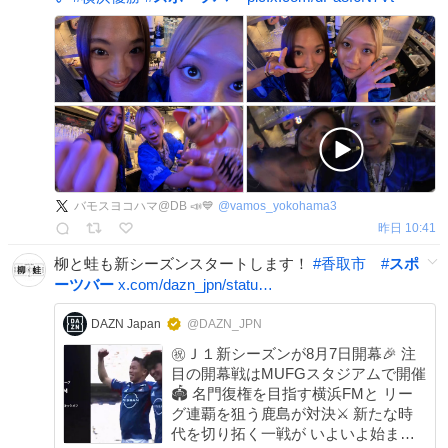
バモスヨコハマ@DB 📣💙
@
vamos_yokohama3
昨日 10:41
柳と蛙も新シーズンスタートします！
#
香取市
#
スポ
ーツバー
x.com/dazn_jpn/statu…
DAZN Japan
@DAZN_JPN
㊗️Ｊ１新シーズンが8月7日開幕🎉 注
目の開幕戦はMUFGスタジアムで開催
🏟️ 名門復権を目指す横浜FMと リー
グ連覇を狙う鹿島が対決⚔ 新たな時
代を切り拓く一戦が いよいよ始まる