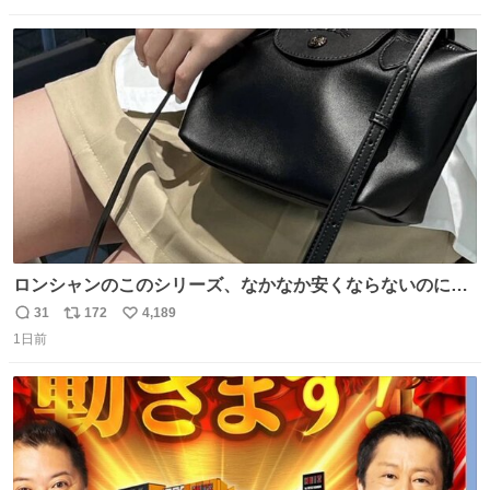
数
ス
ね
ト
数
数
ロンシャンのこのシリーズ、なかなか安くならないのにセ
ール価格になってる🖤✨レザーなのが反則級にかわいい。
31
172
4,189
返
リ
い
持ってるだけでコーデが格上げされる。
1日前
信
ポ
い
数
ス
ね
ト
数
数