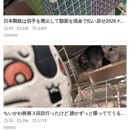
日本郵政は切手を廃止して額面を現金で払い戻せ2026 #日
本郵政 @JapanPostHD_PR
63
236
3,563
返
リ
い
16時間前
信
ポ
い
数
ス
ね
ト
数
数
ちいかわ映画２回目行ったけど 誰かずっと喋っててうるさ
かった 許せねえ
21
156
1,772
返
リ
い
9時間前
信
ポ
い