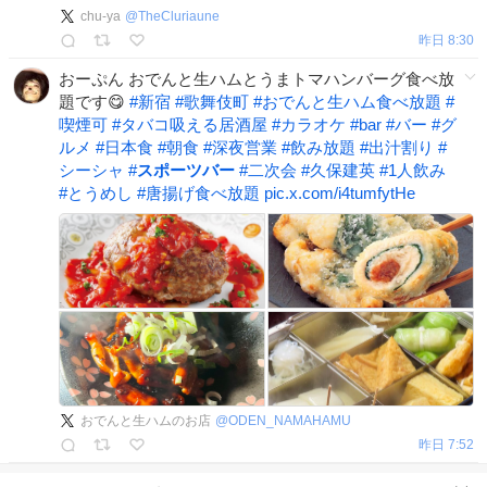
chu-ya
@
TheCluriaune
昨日 8:30
おーぷん おでんと生ハムとうまトマハンバーグ食べ放
題です😋
#
新宿
#
歌舞伎町
#
おでんと生ハム食べ放題
#
喫煙可
#
タバコ吸える居酒屋
#
カラオケ
#
bar
#
バー
#
グ
ルメ
#
日本食
#
朝食
#
深夜営業
#
飲み放題
#
出汁割り
#
シーシャ
#
スポーツバー
#
二次会
#
久保建英
#
1人飲み
#
とうめし
#
唐揚げ食べ放題
pic.x.com/i4tumfytHe
おでんと生ハムのお店
@
ODEN_NAMAHAMU
昨日 7:52