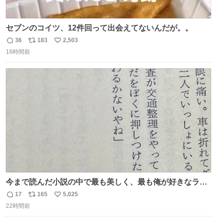
セブンのコイツ、12件回って出会えてないんだが。。
36
183
2,503
返
リ
い
16時間前
信
ポ
い
数
ス
ね
ト
数
数
今まで読んだ小説の中で最も美しく、最も俺が好きなラス
トシーン
17
165
5,025
返
リ
い
22時間前
信
ポ
い