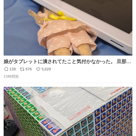
数
娘がタブレットに潰されてたこと気付かなかった。 旦那だ
けは娘の波長を感じ取れるから声出せずともSOSが伝わっ
139
576
5,029
返
リ
い
たらしい。 急いで旦那が救出して、泣きじゃくる娘に自分
15時間前
信
ポ
い
も謝って抱きしめようとしたら、ビンタされてしまった。
数
ス
ね
3回ほど。 小さい手だけど、地味に痛い。 その後、娘は旦
ト
数
数
那に泣きついてた。