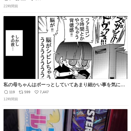
返
リ
い
我なくお買い物を🙏 写真は2026/5/21 ロードショーの前日
22時間前
信
ポ
い
。だーれも写真撮ってなかったんだけどなぁ😵‍💫
数
ス
ね
ト
数
数
私の母ちゃんはボーっとしていてあまり細かい事を気にし
ません。優秀な人の多い現代の価値観から見ると、あまり
119
599
7,447
返
リ
い
優秀な母親ではないかもしれません。でも、だからこそ、
12時間前
信
ポ
い
私はそういう母親が大好きです。今も昔もすごくリラック
数
ス
ね
スします。「優秀」と「良い」は別なんですよね。 1/2
ト
数
数