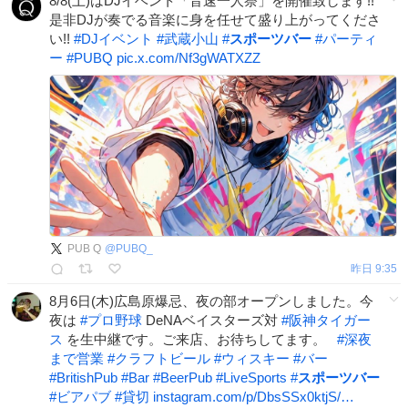
8/8(土)はDJイベント「音速一人祭」を開催致します!!
是非DJが奏でる音楽に身を任せて盛り上がってくださ
い!!
#
DJイベント
#
武蔵小山
#
スポーツバー
#
パーティ
ー
#
PUBQ
pic.x.com/Nf3gWATXZZ
PUB Q
@
PUBQ_
昨日 9:35
8月6日(木)広島原爆忌、夜の部オープンしました。今
夜は
#
プロ野球
DeNAベイスターズ対
#
阪神タイガー
ス
を生中継です。ご来店、お待ちしてます。
#
深夜
まで営業
#
クラフトビール
#
ウィスキー
#
バー
#
BritishPub
#
Bar
#
BeerPub
#
LiveSports
#
スポーツバー
#
ビアパブ
#
貸切
instagram.com/p/DbsSSx0ktjS/…