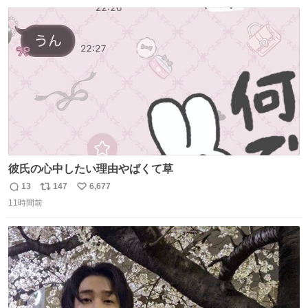
数
ス
ね
ト
数
数
彼氏の心中したい理由やばくて草
13
147
6,677
返
リ
い
11時間前
信
ポ
い
数
ス
ね
ト
数
数