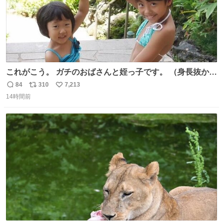
これがこう。 ガチのおばさんと姪っ子です。 （身長抜かさ
れててしぬ笑） #ヤツルギ12 #家族でヒロイン
84
310
7,213
返
リ
い
14時間前
信
ポ
い
数
ス
ね
ト
数
数