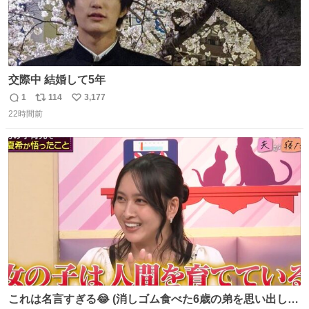
交際中 結婚して5年
1
114
3,177
返
リ
い
22時間前
信
ポ
い
数
ス
ね
ト
数
数
これは名言すぎる😂 (消しゴム食べた6歳の弟を思い出しな