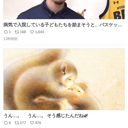
病気で入院している子どもたちを励まそうと、バスケット
ボール・宇都宮ブレックスに所属する比江島慎選手が下野
1
168
1,044
返
リ
い
市の病院を訪問して交流しました。
13時間前
信
ポ
い
news.web.nhk/newsweb/na/nb-…
数
ス
ね
ト
数
数
うん…。 うん…。 そう感じたんだね🌿
6
177
976
返
リ
い