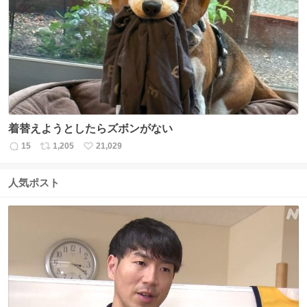
数
ス
ね
ト
数
数
着替えようとしたらズボンがない
15
1,205
21,029
返
リ
い
信
ポ
い
数
ス
ね
人気ポスト
ト
数
数