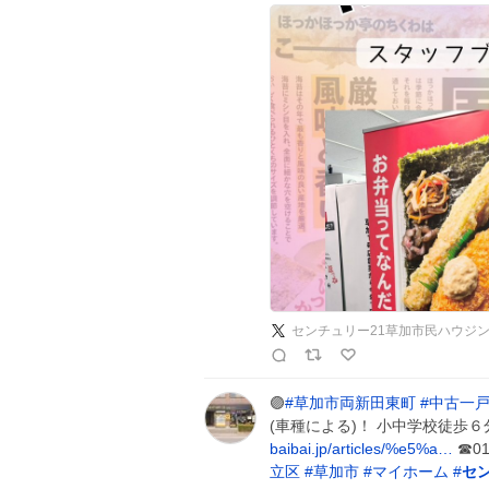
センチュリー21草加市民ハウジ
🟣
#
草加市両新田東町
#
中古一
(車種による)！ 小中学校徒歩
baibai.jp/articles/%e5%a…
☎0
立区
#
草加市
#
マイホーム
#
セン