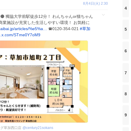
8月4日(火) 2:30
4
ン
🟠 獨協大学前駅徒歩12分！ わんちゃんor猫ちゃん
に商業施設が充実した生活しやすい環境！ お気軽に
baibai.jp/articles/%e5%a…
☎0120-354-021
#
草加
5
c.x.com/STme0Y7oM9
6
7
8
9
ング草加西口店
@
century21sokans