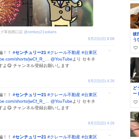
ング草加西口店
@
century21sokans
彼
8月2日(日) 8:08
う
た
い
味
編！！
#
センチュリー21
#
クレール不動産
#
台東区
て
い
be.com/shorts/jwCf_R_…
@YouTube
より セキネ
ね
よ😋 チャンネル登録お願いします
数
8月2日(日) 4:26
ど
ー
編！！
#
センチュリー21
#
クレール不動産
#
台東区
ね
be.com/shorts/jwCf_R_…
@YouTube
より セキネ
い
よ😋 チャンネル登録お願いします
い
ね
8月2日(日) 4:26
数
編！！
#
センチュリー21
#
クレール不動産
#
台東区