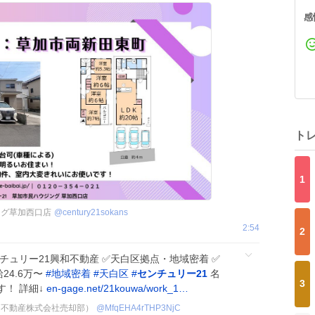
感
ト
1
ング草加西口店
@
century21sokans
2:54
2
チュリー21興和不動産 ✅天白区拠点・地域密着 ✅
24.6万〜
#
地域密着
#
天白区
#
センチュリー21
名
3
！ 詳細↓
en-gage.net/21kouwa/work_1…
和不動産株式会社売却部）
@
MfqEHA4rTHP3NjC