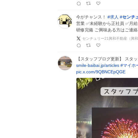
今がチャンス！
#
求人
#
センチュ
営業 ✅未経験から正社員 ✅月給
研修完備 ご興味ある方はご連絡
センチュリー21興和不動産（興
【スタッフブログ更新】 スタッ
smile-baibai.jp/articles
#
マイホ
pic.x.com/9QBNCEpQGE