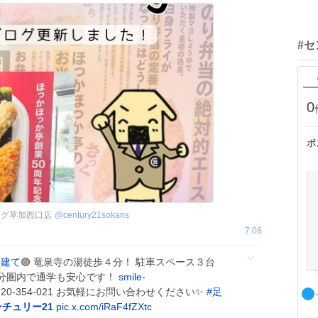
#セ
0
ポ
ング草加西口店
@
century21sokans
7:08
戸建て
🟣 竜泉寺の湯徒歩４分！ 駐車スペース３台
６分圏内で通学も安心です！
smile-
120-354-021 お気軽にお問い合わせください✨
#
足
チュリー21
pic.x.com/iRaF4fZXtc