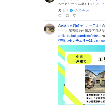
ベーカリーさん凄くおいしいです
しげ
@
c21shige
🟡
#
草加市西町
#
中古一戸建て

り！ 小屋裏収納や階段下収納
smile-baibai.jp/articles/info/…
☎
#
売地
#
センチュリー21
pic.x.c