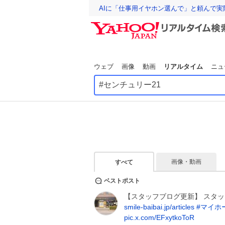
AIに「仕事用イヤホン選んで」と頼んで
ウェブ
画像
動画
リアルタイム
ニュ
画像・動画
すべて
ベストポスト
【スタッフブログ更新】 スタッ
smile-baibai.jp/articles
#
マイホ
pic.x.com/EFxytkoToR