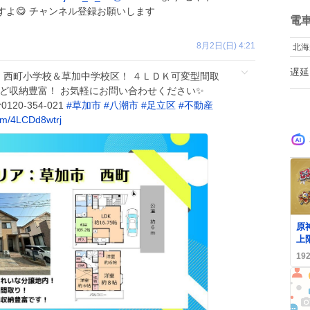
埋
ね
よ😋 チャンネル登録お願いします
数
電
8月2日(日) 4:21
北海
遅延
 西町小学校＆草加中学校区！ ４ＬＤＫ可変型間取
など収納豊富！ お気軽にお問い合わせください✨
0120-354-021
#
草加市
#
八潮市
#
足立区
#
不動産
om/4LCDd8wtrj
0
原神
上
ー
19
が