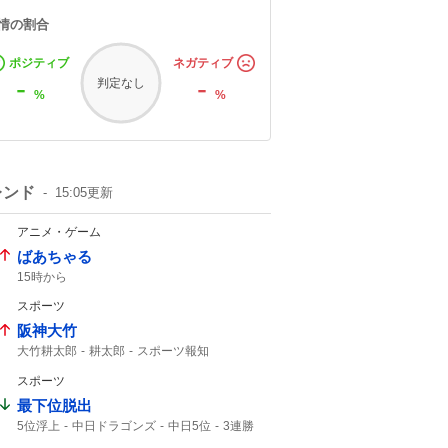
情の割合
ポジティブ
ネガティブ
-
-
判定なし
%
%
レンド
15:05
更新
アニメ・ゲーム
ばあちゃる
15時から
スポーツ
阪神大竹
大竹耕太郎
耕太郎
スポーツ報知
スポーツ
最下位脱出
5位浮上
中日ドラゴンズ
中日5位
3連勝
Aクラス
ドラゴンズ
セ・リーグ