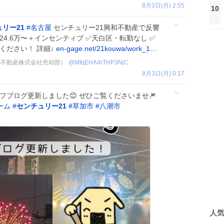
8月3日(月) 2:55
10
リー21
#
名古屋
センチュリー21興和不動産で反響
24.6万〜＋インセンティブ ✅天白区・転勤なし ✅
ください！ 詳細↓
en-gage.net/21kouwa/work_1…
和不動産株式会社売却部）
@
MfqEHA4rTHP3NjC
8月3日(月) 0:17
フブログ更新しました😊 ぜひご覧くださいませ🎆
ーム
#
センチュリー21
#
草加市
#
八潮市
人