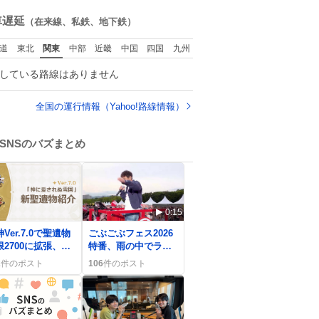
まってワロタ
ね
数
車遅延
（在来線、私鉄、地下鉄）
道
東北
関東
中部
近畿
中国
四国
九州
している路線はありません
全国の運行情報（Yahoo!路線情報）
SNSのバズまとめ
0:15
Ver.7.0で聖遺物
ごぶごぶフェス2026
限2700に拡張、ユ
特番、雨の中でライ
ザーの期待と喜び
ブが続く様子に「泣
2
件のポスト
106
件のポスト
広がる
ける」感想続出