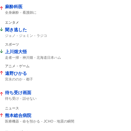
3ゲーム
麻酔科医
全身麻酔
看護師に
エンタメ
聞き逃した
ジェノ
ジェミン
ラジコ
スポーツ
上川畑大悟
走者一掃
神川畑
北海道日本ハム
タイムリー
スタメン
アニメ・ゲーム
遠野ひかる
宮永ののか
都子
待ち受け画面
待ち受け
話せない
ニュース
熊本総合病院
医療機器
命を預かる
JCHO
地震の瞬間
映ってる
この映像
地震発生の