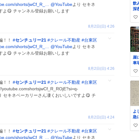
飲
be.com/shorts/jwCf_R_…
@YouTube
より セキネ
深
よ😋 チャンネル登録お願いします
廊
い
た
か
い
8月2日(日) 4:26
い
ね
て
数
編！！
#
センチュリー21
#
クレール不動産
#
台東区
お
be.com/shorts/jwCf_R_…
@YouTube
より セキネ
ぎ
よ😋 チャンネル登録お願いします
と
崖
の
車
帰
た
8月2日(日) 4:26
ば
い
弱
い
の
編！！
#
センチュリー21
#
クレール不動産
#
台東区
す
ね
://youtube.comshortsjwCf_R_ROjE?si=q-
数
り セキネベーカリーさん凄くおいしいですよ😋 チ
よ
急
8月2日(日) 4:24
て
い
た
編！！
#
センチュリー21
#
クレール不動産
#
台東区
な
い
be.com/shorts/jwCf_R_…
@YouTube
より セキネ