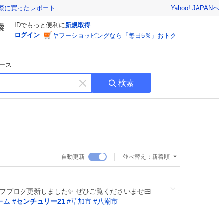
Yahoo! JAPAN
ヘ
実際に買ったレポート
IDでもっと便利に
新規取得
ログイン
ヤフーショッピングなら「毎日5％」おトク
ース
検索
キ
ー
ワ
ー
ド
を
消
自動更新
並べ替え：
新着順
す
フブログ更新しました✨ ぜひご覧くださいませ🍱
ーム
#
センチュリー21
#
草加市
#
八潮市