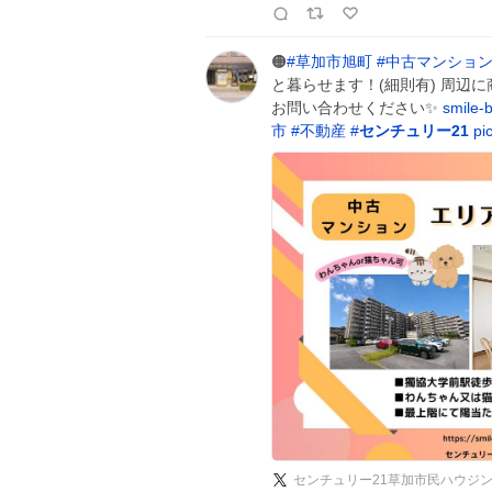
🟠
#
草加市旭町
#
中古マンショ
と暮らせます！(細則有) 周辺
お問い合わせください✨
smile-
市
#
不動産
#
センチュリー21
pi
センチュリー21草加市民ハウジ