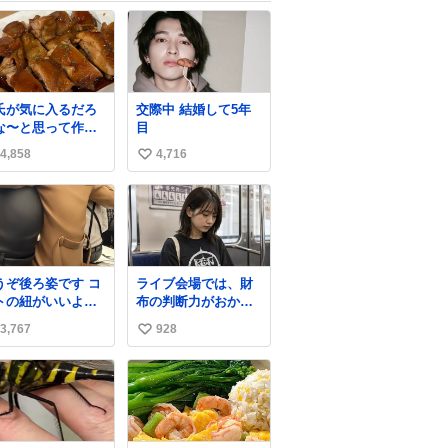
氏が気に入るだろ
交際中 結婚して5年
な〜と思って作っ
目
ら想像の何倍も美
4,858
4,716
い
しい美味しい言っ
くれて嬉しい
い
ね
数
うぞ後ろ姿です コ
ライブ会場では、財
トの紐がいいよ
布の判断力がおかし
…そして腰が細い
くなる。
3,767
928
い
い
ね
数