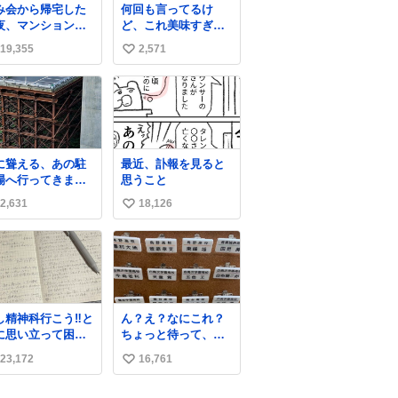
み会から帰宅した
何回も言ってるけ
夜、マンションの
ど、これ美味すぎん
下にいらっしゃっ
の！！！低カロリー
19,355
2,571
い
オニヤンマ様 まさ
で満足感エグいから
こんな都会でお会
一生食べてる😭
い
できるなんて思っ
ね
おらず大興奮して
数
ります かっこよす
る 指を差し伸べる
乗ってきてくれた
に聳える、あの駐
最近、訃報を見ると
でひとまず一緒に
場へ行ってきまし
思うこと
宅しましたが、飛
。
ないということは
2,631
18,126
い
っていらっしゃる
い
でしょうか…素敵
ぎる
ね
数
し精神科行こう‼️と
ん？え？なにこれ？
に思い立って困っ
ちょっと待って、聞
ること書き出して
いてない これは販売
23,172
16,761
い
らペン止まらなく
されているのもです
ってすごい勢いで
か？
い