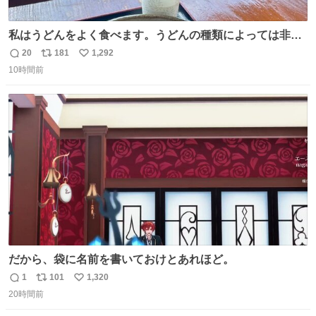
私はうどんをよく食べます。うどんの種類によっては非常
食にもなります。生うどんは消費期限が短く、冷凍うどん
20
181
1,292
返
リ
い
は長持ちする代わりに停電に弱いので、乾麺タイプのうど
10時間前
信
ポ
い
んなら水分が少なく長期保存するのにおすすめです。アル
数
ス
ね
ファ化米や缶詰など、色々な非常食がありますが、うどん
ト
数
数
もいかがでしょうか？
だから、袋に名前を書いておけとあれほど。
1
101
1,320
返
リ
い
20時間前
信
ポ
い
数
ス
ね