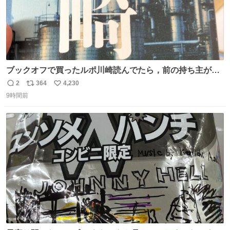
ブックオフで買ったルポ川崎読んでたら，前の持ち主がラ
ッパーになる決意をした形跡があってウケた
2
364
4,230
返
リ
い
9時間前
信
ポ
い
数
ス
ね
ト
数
数