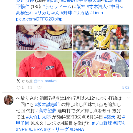
奥川恭伸
(18時
#
横浜
)
#
DeNA
#
平良拳太郎
-
#
広島
#
森
下暢仁
(18時
#
京セラドーム
)
#
阪神
#
才木浩人
-
#
中日
-
#
高橋宏斗
#
リカちゃん
#
野球
#
リカ活
#
Licca
pic.x.com/DTFG2Oplhp
ゆち虎
@
reo_naniwa
1
5:02
へ放り込む 初回7得点は14年7月以来12年ぶり 打線は
二回にも
#
坂本誠志郎
の押し出し四球で1点を追加し
七回 代打
#
高寺望夢
適時打でダメ押し点を奪う 投げ
ては
#
大竹耕太郎
が6回4安打3失点 6月14日
#
楽天
戦
#
甲子園
以来久しぶりの4勝目を挙げた
#
プロ野球
#
野球
#
NPB
#
JERA
#
セ・リーグ
#
DeNA