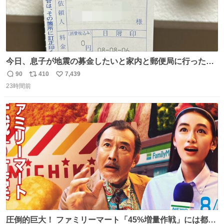
今日、息子が地震の募金したいと家内と郵便局に行ったみ
たいです。おもちゃとか買う選択肢もあったと思うけど、
90
410
7,439
返
リ
い
自分で貯めてた2万円を役に立てて欲しい、みんなも元気
23時間前
信
ポ
い
になって欲しいと。家内も一緒に募金したので、自分も何
数
ス
ね
かできたらなぁと思いました。
ト
数
数
圧倒的巨大！ ファミリーマート「45%増量作戦」には都市