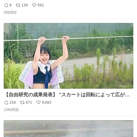
伝説が隠されている、のかもしれない。 web-
8
138
561
返
リ
い
mu.jp/news/79509/
5時間前
信
ポ
い
数
ス
ね
ト
数
数
【自由研究の成果発表】 “スカートは回転によって広がる
が、岡澤恋によって270°までなら広がらずに回転が可能な
216
671
9,083
返
リ
い
ことが証明された！”
18時間前
信
ポ
い
数
ス
ね
ト
数
数