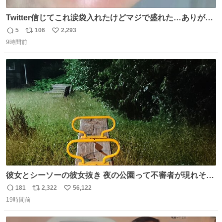
Twitter信じてこれ涙袋入れたけどマジで盛れた…ありがと
う…
5
106
2,293
返
リ
い
9時間前
信
ポ
い
数
ス
ね
ト
数
数
彼女とシーソーの彼女抜き 夜の公園って不審者が現れそう
で怖いんだよな
181
2,322
56,122
返
リ
い
19時間前
信
ポ
い
数
ス
ね