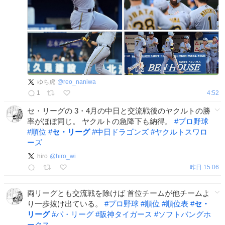
ゆち虎
@
reo_naniwa
1
4:52
セ・リーグの 3・4月の中日と交流戦後のヤクルトの勝
率がほぼ同じ。 ヤクルトの急降下も納得。
#
プロ野球
#
順位
#
セ・リーグ
#
中日ドラゴンズ
#
ヤクルトスワロ
ーズ
hiro
@
hiro_wi
昨日 15:06
両リーグとも交流戦を除けば 首位チームが他チームよ
り一歩抜け出ている。
#
プロ野球
#
順位
#
順位表
#
セ・
リーグ
#
パ・リーグ
#
阪神タイガース
#
ソフトバングホ
ークス