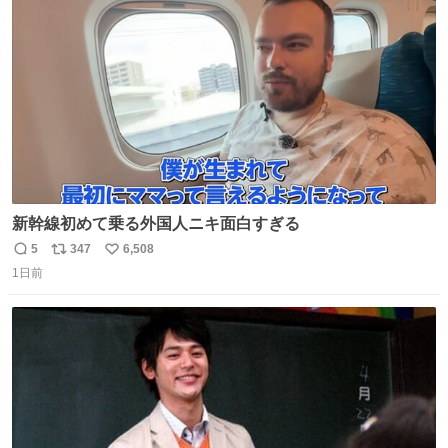
ト
数
数
新幹線初めて乗る外国人ニキ面白すぎる
5
347
6,508
返
リ
い
1日前
信
ポ
い
数
ス
ね
ト
数
数