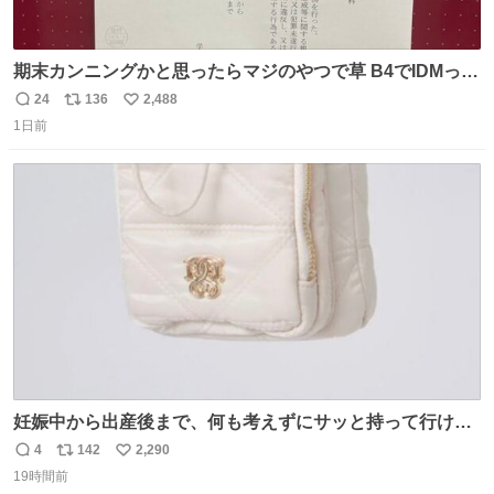
期末カンニングかと思ったらマジのやつで草 B4でIDMって
ことはおそらく就職だし、内定取り消し？ それと夏休み期
24
136
2,488
返
リ
い
間の停学って無意味じゃね？
1日前
信
ポ
い
数
ス
ね
ト
数
数
妊娠中から出産後まで、何も考えずにサッと持って行ける
ようなショルダーバッグが欲しいな〜と思っていたのだけ
4
142
2,290
返
リ
い
ど snidelでめちゃくちゃピッタリなものを見つけたので買
19時間前
信
ポ
い