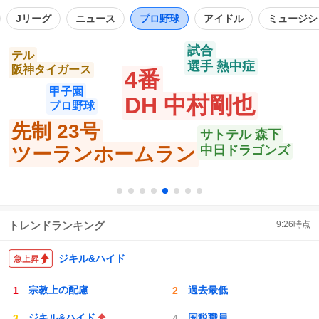
数
ース https://t.co/IYMK38I1Xq
Jリーグ
ニュース
プロ野球
アイドル
ミュージシ
試合
テル
選手 熱中症
阪神タイガース
4番
甲子園
DH 中村剛也
プロ野球
先制 23号
サトテル 森下
中日ドラゴンズ
ツーランホームラン
トレンドランキング
9:26
時点
ジキル&ハイド
宗教上の配慮
過去最低
ジキル&ハイド
国税職員