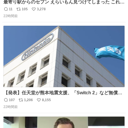
最寄り駅からのセブン えらいもん見つけてしまった これ売
ってくれへんかな… #浅井健一 #ポテチ #ロックの名盤
11
105
3,278
返
リ
い
22時間前
信
ポ
い
数
ス
ね
ト
数
数
【発表】任天堂が熊本地震支援、「Switch 2」など無償修
理へ 保証切れでも対象 news.livedoor.com/article/detail…
107
1,206
8,155
返
リ
い
任天堂が令和8年熊本地震の被災者支援として、災害救助
22時間前
信
ポ
い
法適用地域からの同社製品の修理について、27年2月1日ま
数
ス
ね
で無償で対応すると発表した。「Switch 2」や「Switch」
ト
数
数
「Joy-Con」などが対象。