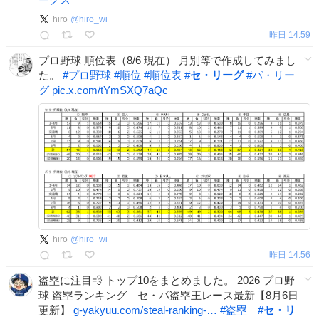
hiro
@
hiro_wi
昨日 14:59
プロ野球 順位表（8/6 現在） 月別等で作成してみまし
た。
#
プロ野球
#
順位
#
順位表
#
セ・リーグ
#
パ・リー
グ
pic.x.com/tYmSXQ7aQc
hiro
@
hiro_wi
昨日 14:56
盗塁に注目💨 トップ10をまとめました。 2026 プロ野
球 盗塁ランキング｜セ・パ盗塁王レース最新【8月6日
更新】
g-yakyuu.com/steal-ranking-…
#
盗塁
#
セ・リ