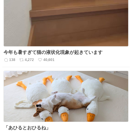
ト
数
数
今年も暑すぎて猫の液状化現象が起きています
138
4,272
40,601
返
リ
い
信
ポ
い
数
ス
ね
ト
数
数
「あひるとおひるね」