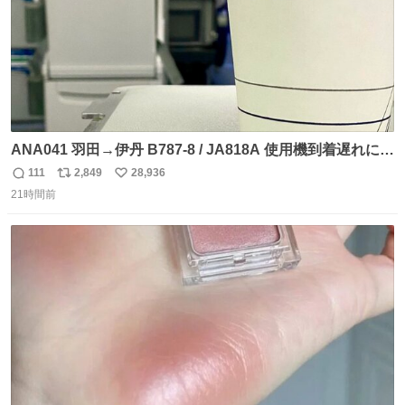
ANA041 羽田→伊丹 B787-8 / JA818A 使用機到着遅れにつ
き 「安全に支障ない範囲で1分1秒でも遅延回復に努めてお
111
2,849
28,936
返
リ
い
ります」と機長の気合い十分！ が、フライトは順調に進み
21時間前
信
ポ
い
すぎ… 「飛ばしすぎたせいか現在奈良県上空での待機を命
数
ス
ね
じられております」 でコンソメスープ吹き出しそうになり
ト
数
数
ましたw