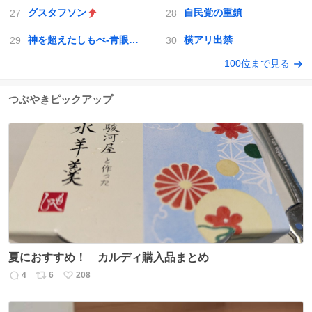
グスタフソン
自民党の重鎮
神を超えたしもべ-青眼の究極竜
横アリ出禁
100位まで見る
つぶやきピックアップ
夏におすすめ！ カルディ購入品まとめ
4
6
208
返
リ
い
信
ポ
い
数
ス
ね