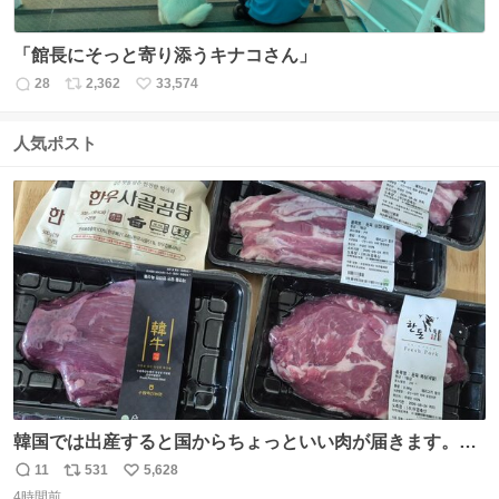
「館長にそっと寄り添うキナコさん」
28
2,362
33,574
返
リ
い
信
ポ
い
数
ス
ね
人気ポスト
ト
数
数
韓国では出産すると国からちょっといい肉が届きます。産
褥期に栄養を取れ！！！というメッセージをビシバシ感じ
11
531
5,628
返
リ
い
る
4時間前