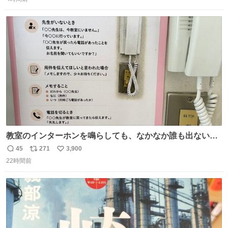
信
ポ
い
数
ス
ね
ト
数
数
教室のインターホンを鳴らしても、なかなか誰も出ないこ
とがあります…。 もしかすると「電話の出方」に困ってい
45
271
3,900
返
リ
い
るのかもしれません。 そこで「何を話せばいいか」が見え
22時間前
信
ポ
い
る手引きを用意して、安心して電話に出られるようにしま
数
ス
ね
す。 インターホンの応対も大切なコミュニケーションの学
ト
数
数
びです。