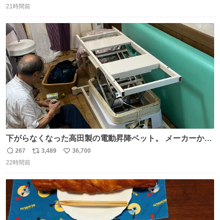
21時間前
信
ポ
い
数
ス
ね
ト
数
数
下がらなくなった高田製の電動昇降ベット。 メーカーから
は、完全に見放されたんですが、 見事に85歳の父が治しま
267
3,489
36,700
返
リ
い
した。 うちの父は、トヨタカローラのボディをオート生産
22時間前
信
ポ
い
する、工業ロボットの製作者なんですが、 父が電動ベット
数
ス
ね
の配線をハンダで修理している横で、
ト
数
数