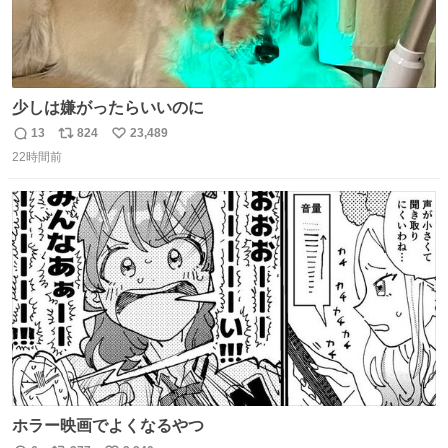
少しは嫌がったらいいのに
13
824
23,489
返
リ
い
22時間前
信
ポ
い
数
ス
ね
ト
数
数
ホラー映画でよくなるやつ