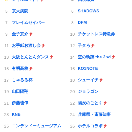
京大病院
SHADOWS
フレイムセイバー
DFM
金子京介
チケットレス特急券
お手紙お渡し会
子タろ
大阪とんとんダンス
空の軌跡 the 2nd
有明高校
KO1NOTE
しゃるる杯
シューイチ
山田陽翔
ジョラゴン
伊藤琉偉
陽炎のごとく
KNB
兵庫県・斎藤知事
ニンテンドーミュージアム
ホテルコラボ