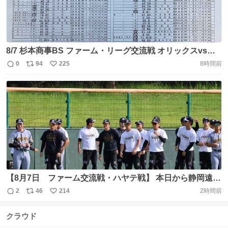
8/7 杉本商事BS ファーム・リーグ交流戦 オリックスvsヤ
クルト 両チームのメンバー表です！ 先発投手は バファロ
0
94
225
8時間前
返
リ
い
ーズ 山口投手 スワローズ 翔聖投手 ※12時試合開始
信
ポ
い
#bs2026 #bsファーム #swallows
数
ス
ね
https://t.co/yPK2NUN3xd
ト
数
数
【8月7日 ファーム交流戦・ハヤテ戦】 本日から静岡遠征
で #ハヤテベンチャーズ静岡 3連戦❗️ ●帯同メンバー 富田
2
46
214
2時間前
返
リ
い
（先発） 岩貞、畠、能登、石黒、岡留、津田、モレッタ 榮
信
ポ
い
枝、町田、藤田、嶋村 木浪、ディベイニー、谷端、佐野、
クラウド
数
ス
ね
山田 濱田、岡城、井坪、島田、小野寺、山﨑 #阪神タイガ
ト
数