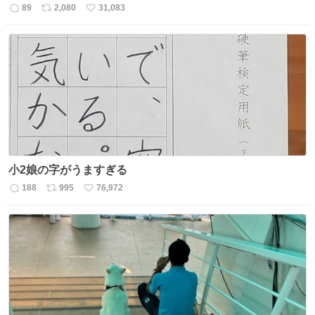
89
2,080
31,083
返
リ
い
信
ポ
い
数
ス
ね
ト
数
数
小2娘の字がうますぎる
188
995
76,972
返
リ
い
信
ポ
い
数
ス
ね
ト
数
数