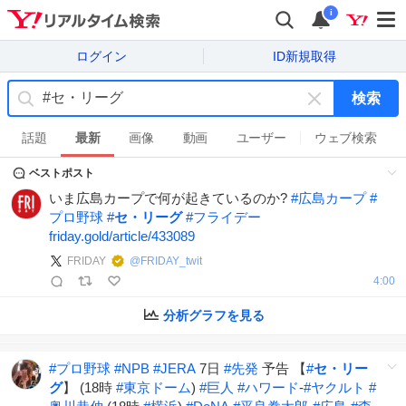
i
ログイン
ID新規取得
検索
キ
ー
話題
最新
画像
動画
ユーザー
ウェブ検索
ワ
ベストポスト
ー
ド
いま広島カープで何が起きているのか?
#
広島カープ
#
を
プロ野球
#
セ・リーグ
#
フライデー
消
friday.gold/article/433089
す
FRIDAY
@
FRIDAY_twit
4:00
分析グラフを見る
#
プロ野球
#
NPB
#
JERA
7日
#
先発
予告 【
#
セ・リー
グ
】 (18時
#
東京ドーム
)
#
巨人
#
ハワード
-
#
ヤクルト
#