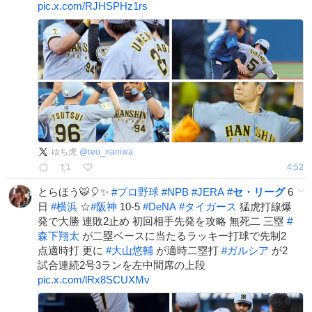
pic.x.com/RJHSPHz1rs
ゆち虎
@
reo_naniwa
4:52
とらほう🐯🎈✨
#
プロ野球
#
NPB
#
JERA
#
セ・リーグ
6
日
#
横浜
☆
#
阪神
10-5
#
DeNA
#
タイガース
猛虎打線爆
発で大勝 連敗2止め 初回相手先発を攻略 無死二 三塁
#
森下翔太
が二塁ベースに当たるラッキー打球で先制2
点適時打 更に
#
大山悠輔
が適時二塁打
#
ガルシア
が2
試合連続2号3ランを左中間席の上段
pic.x.com/lRx8SCUXMv