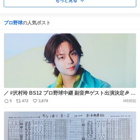
もっと見る
プロ野球
の人気ポスト
／ #沢村玲 BS12 プロ野球中継 副音声ゲスト出演決定🎉 ＼
沢村玲が 東北楽天ゴールデンイーグルス vs 千葉ロッテマ
5
472
3,879
4時間前
返
リ
い
リーンズ の野球中継に副音声ゲストとして参加します⚾️ 皆
信
ポ
い
さまぜひお聴きください🏟️ ＜試合日程＞ 8/18(火)17:59~
数
ス
ね
詳細はこちら📝 🔗 https://t.co/9B4wy0xeMa
ト
数
数
@twellv_baseball https://t.co/eh5424PkYE