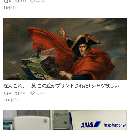
6
277
2,240
返
リ
い
1時間前
信
ポ
い
数
ス
ね
ト
数
数
なんこれ、、笑 この絵がプリントされたTシャツ欲しい
4
176
1,975
返
リ
い
21時間前
信
ポ
い
数
ス
ね
ト
数
数