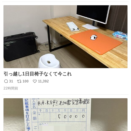
った！✨ スマホと小物とペットボトルが入るの最高すぎる
数
ス
ね
🥹 しかもスマホ入れ独立してるしファスナーない！地味に
ト
数
数
嬉しいやつ！！！
引っ越し1日目椅子なくて今これ
31
100
11,392
返
リ
い
22時間前
信
ポ
い
数
ス
ね
ト
数
数