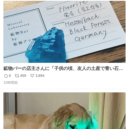
ト
数
数
鉱物バーの店主さんに「子供の頃、友人の土産で青い石を
貰って、それがすごく気に入ってたのに、いつかの引越し
8
409
3,994
返
リ
い
で無くしてしまった」という話をしたら、 「お土産で買っ
10時間前
信
ポ
い
てきたくらいの価格感なら、ドイツの黒い森のフローライ
数
ス
ね
トかな…」と当たりつけてもらった。確かにこんな感じだ
ト
数
数
った気がする 凄い