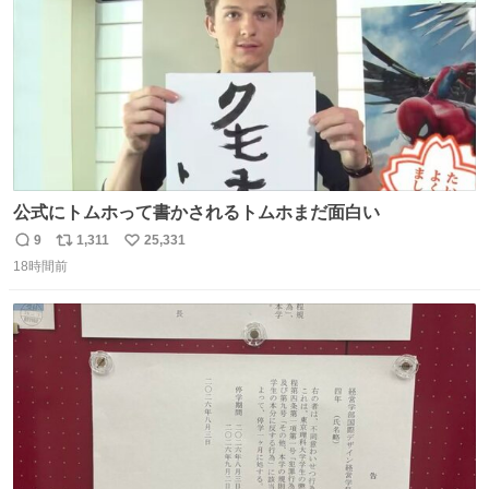
公式にトムホって書かされるトムホまだ面白い
9
1,311
25,331
返
リ
い
18時間前
信
ポ
い
数
ス
ね
ト
数
数