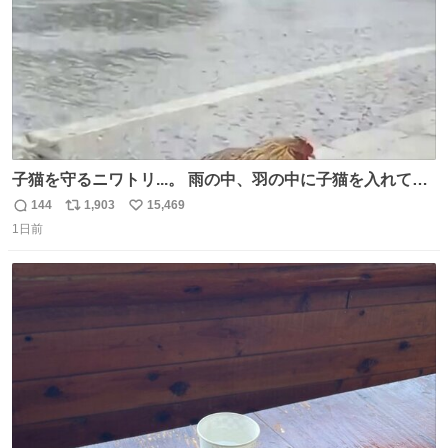
子猫を守るニワトリ...。 雨の中、羽の中に子猫を入れて守
る姿に感動した！！ 愛は種族を超える！
144
1,903
15,469
返
リ
い
1日前
信
ポ
い
数
ス
ね
ト
数
数