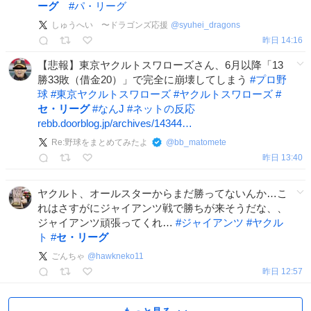
ーグ
#
パ・リーグ
しゅうへい 〜ドラゴンズ応援
@
syuhei_dragons
昨日 14:16
【悲報】東京ヤクルトスワローズさん、6月以降「13
勝33敗（借金20）」で完全に崩壊してしまう
#
プロ野
球
#
東京ヤクルトスワローズ
#
ヤクルトスワローズ
#
セ・リーグ
#
なんJ
#
ネットの反応
rebb.doorblog.jp/archives/14344…
Re:野球をまとめてみたよ
@
bb_matomete
昨日 13:40
ヤクルト、オールスターからまだ勝ってないんか…こ
れはさすがにジャイアンツ戦で勝ちが来そうだな、、
ジャイアンツ頑張ってくれ…
#
ジャイアンツ
#
ヤクル
ト
#
セ・リーグ
ごんちゃ
@
hawkneko11
昨日 12:57