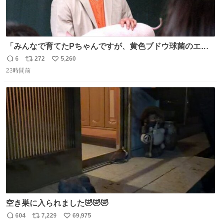
「みんなで育てたPちゃんですが、黄色ブドウ球菌のエン
テロトキシン（耐熱性毒素）が検出されたので、議論する
6
272
5,260
返
リ
い
までもなく処分が決まりました」
23時間前
信
ポ
い
数
ス
ね
ト
数
数
空き巣に入られました🤣🤣🤣
604
7,229
69,975
返
リ
い