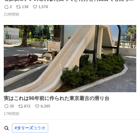
う魔力あるのよな
2
138
1,576
返
リ
い
21時間前
信
ポ
い
数
ス
ね
ト
数
数
実はこれは96年前に作られた東京最古の滑り台
30
872
8,395
返
リ
い
17時間前
信
ポ
い
数
ス
ね
#タリーズ
コラボ
ト
数
数