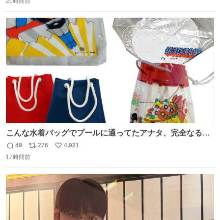
もクリアで網戸の存在を感じない。特筆すべきはその値
20時間前
信
ポ
い
段。家全体(9箇所)でも3万円でお釣りが来るという超最強
数
ス
ね
コスパ。これから家を建てる方は迷わず採用してほしい。
ト
数
数
こんな水着バッグでプールに通ってたアナタ、完全なる同
世代（笑） #70年代 #80年代 #昭和レトロ
49
276
4,921
返
リ
い
17時間前
信
ポ
い
数
ス
ね
ト
数
数