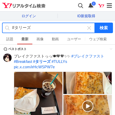
i
ログイン
ID新規取得
検索
キ
ー
話題
最新
画像
動画
ユーザー
ウェブ検索
ワ
ベストポスト
ー
ド
ブレイクファストっっ🍽️💖💖✨️✨️
#
ブレイクファスト
を
#
Breakfast
#
タリーズ
#
TULLYs
消
pic.x.com/irHcWSPW7e
す