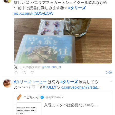
嬉しい😊 バニラアフォガートシェイクール飲みながら
午前中は読書に勤しみます📚✨
#
タリーズ
pic.x.com/kIj3D5vEOW
リスタ@読書垢
@
dokusho_st
0:09
#
タリーズコーヒー
は院内
#
タリーズ
展開してる
よ〜〜ヽ(´▽｀)/
#
TULLY
'S
x.com/epichan77/stat…
エピちゃん
@epichan77
入院にスタバは必要ないやろ…