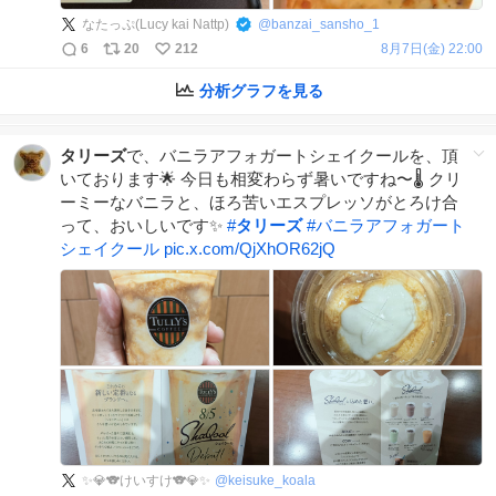
なたっぷ(Lucy kai Nattp)
@
banzai_sansho_1
6
20
212
8月7日(金) 22:00
分析グラフを見る
タリーズ
で、バニラアフォガートシェイクールを、頂
いております🌟 今日も相変わらず暑いですね〜🌡️ クリ
ーミーなバニラと、ほろ苦いエスプレッソがとろけ合
って、おいしいです✨
#
タリーズ
#
バニラアフォガート
シェイクール
pic.x.com/QjXhOR62jQ
✨💎🐨けいすけ🐨💎✨
@
keisuke_koala