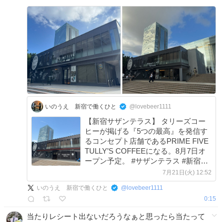
いのうえ 新宿で働くひと
@lovebeer1111
【新宿サザンテラス】 タリーズコー
ヒーが掲げる『5つの最高』を発信す
るコンセプト店舗であるPRIME FIVE
TULLY’S COFFEEになる。8月7日オ
ープン予定。 #サザンテラス #新宿サ
ザンテラス #タリーズ #タリーズコー
7月21日(火) 12:52
ヒー #伊藤園 x.com/lovebeer1111/s…
いのうえ 新宿で働くひと
@
lovebeer1111
0:15
当たりレシート出ないだろうなぁと思ったら当たって