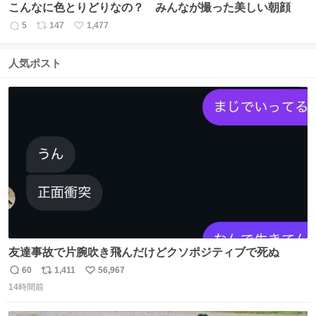
こんなに色とりどりなの？ みんなが撮った美しい朝顔
5
147
1,477
返
リ
い
信
ポ
い
数
ス
ね
人気ポスト
ト
数
数
友達事故で片腕吹き飛んだけどクソポジティブで死ぬ
60
1,411
56,967
返
リ
い
14時間前
信
ポ
い
数
ス
ね