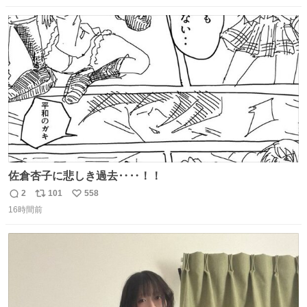
数
ス
ね
ト
数
数
佐倉杏子に悲しき過去‥‥！！
2
101
558
返
リ
い
16時間前
信
ポ
い
数
ス
ね
ト
数
数