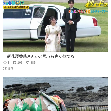
ト
数
数
一瞬花澤香菜さんかと思う程声が似てる
3
103
885
返
リ
い
7時間前
信
ポ
い
数
ス
ね
ト
数
数