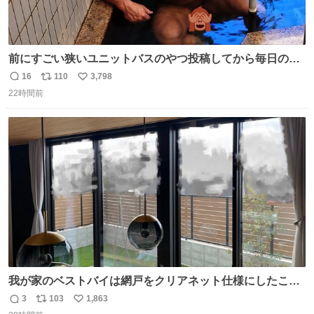
前にすごい狭いユニットバスのやつ投稿してから毎日のよ
うに温泉とかに連れてってもらってる。SNS効果凄い。俺
16
110
3,798
返
リ
い
は幸せもんです・・・いつもありがとうございます🫡
22時間前
信
ポ
い
数
ス
ね
ト
数
数
我が家のベストバイは網戸をクリアネット仕様にしたこ
と。網目が細かいから虫の侵入は一切許さないし、見た目
3
103
1,863
返
リ
い