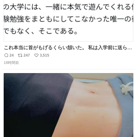
これ本当に首がもげるくらい頷いた。 私は入学前に送られ
てきた、大学のサークル紹介冊子を見た時点で終わりを感
24
247
3,515
返
リ
い
じたので、女子大でもないくせに偏差値の高い大学のイン
18時間前
信
ポ
い
カレサークルに突撃して所属するという奇行で事なきを得
数
ス
ね
た。 高偏差値に行けないならせめてそれくらいした方が予
ト
数
数
後がいいです。 https://t.co/9nMHIrETkw