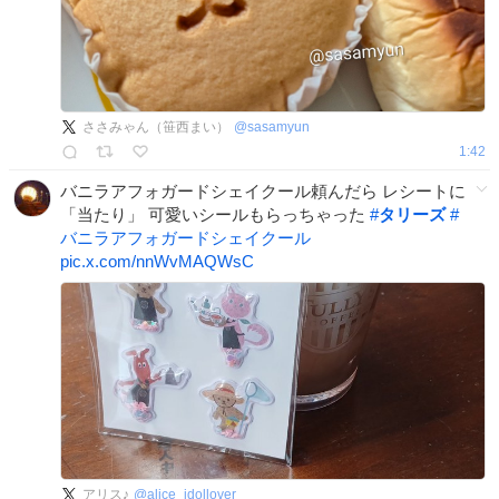
ささみゃん（笹西まい）
@
sasamyun
1:42
バニラアフォガードシェイクール頼んだら レシートに
「当たり」 可愛いシールもらっちゃった
#
タリーズ
#
バニラアフォガードシェイクール
pic.x.com/nnWvMAQWsC
アリス♪
@
alice_idollover