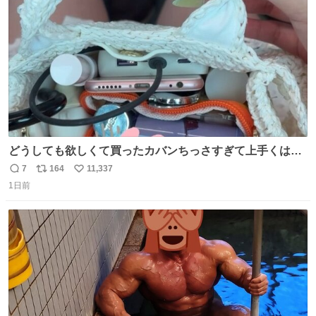
数
どうしても欲しくて買ったカバンちっさすぎて上手くはめ
ないと荷物入らん。女のカバンってなんでこんなちっさい
7
164
11,337
返
リ
い
の
1日前
信
ポ
い
数
ス
ね
ト
数
数