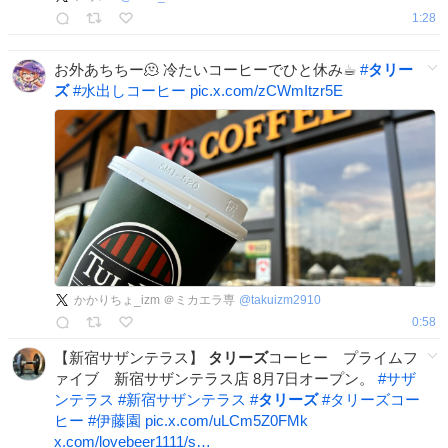
1:28
お外あちちー🫠 冷たいコーヒーでひと休み☕︎
#
タリー
ズ
#
水出しコーヒー
pic.x.com/zCWmItzr5E
かかりちょ_izm ＠ミカエラ専
@
takuizm2910
0:58
【新宿サザンテラス】
タリーズ
コーヒー プライムフ
ァイブ 新宿サザンテラス店 8月7日オープン。
#
サザ
ンテラス
#
新宿サザンテラス
#
タリーズ
#
タリーズコー
ヒー
#
伊藤園
pic.x.com/uLCm5Z0FMk
x.com/lovebeer1111/s…