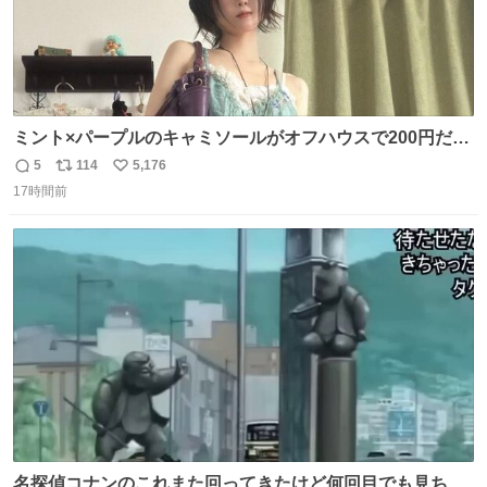
ミント×パープルのキャミソールがオフハウスで200円だっ
た♩
5
114
5,176
返
リ
い
17時間前
信
ポ
い
数
ス
ね
ト
数
数
名探偵コナンのこれまた回ってきたけど何回目でも見ちゃ