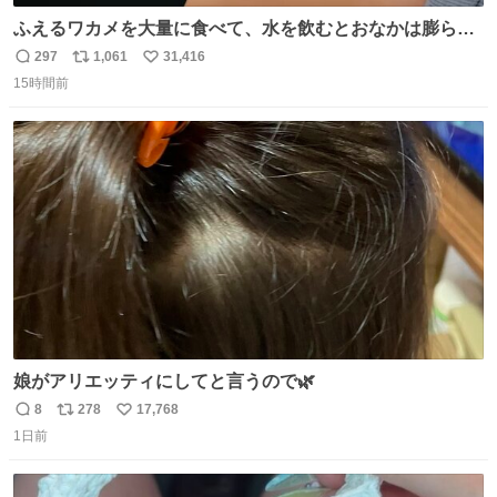
ふえるワカメを大量に食べて、水を飲むとおなかは膨ら
む・・・・！？ ⚠️よい子は絶対マネしないでね⚠️ #夏休み
297
1,061
31,416
返
リ
い
の自由研究
15時間前
信
ポ
い
数
ス
ね
ト
数
数
娘がアリエッティにしてと言うので🌿
8
278
17,768
返
リ
い
1日前
信
ポ
い
数
ス
ね
ト
数