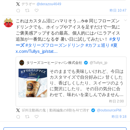
デラぞー
@
derazou4649
昨日 10:47
これはカスタム沼にハマりそう…☕️❄️ 同じフローズン
ドリンクでも、ホイップやアイスを足すだけで一気に
ご褒美感アップするの最高。個人的にはバニラアイス
追加が一番気になる🍨 暑い日に試してみたい！
#
タリ
ーズ
#
タリーズフローズンドリンク
#
カフェ巡り
#
夏
x.com/Tullys_jp/stat…
タリーズコーヒージャパン株式会社
@Tullys_jp
そのままでも美味しいけれど、今日は
カスタマイズで自分好みに♪ 甘くした
り、香ばしくしたり、スイーツのよう
に贅沢にしたり。 その日の気分に合
わせて、味わいを楽しんでみません
か？❄️ 気になるカスタムや、おすすめ
昨日 2:00
のカスタムを教えてください😁 #タリ
🛒外注動画の鬼｜動画編集の8割をAIで消す
@
outsourcePM
ーズフローズンドリンク #SHAQOOL
昨日 9:18