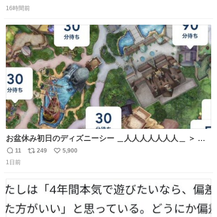
返
リ
い
16時間前
信
ポ
い
数
ス
ね
ト
数
数
お盆休み初日のディズニーシー ＿人人人人人人人＿ ＞ 空
い て る！＜ ￣^Y^Y^Y^Y^ Y￣
11
249
5,900
返
リ
い
1日前
信
ポ
い
数
ス
ね
ト
数
数