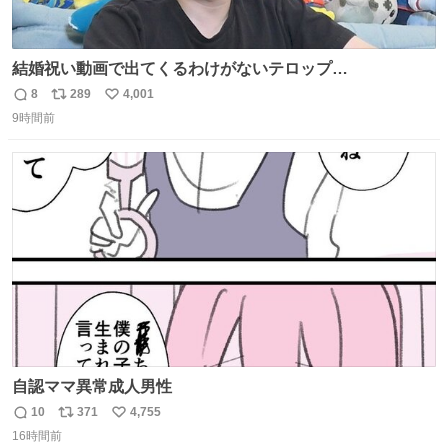
結婚祝い動画で出てくるわけがないテロップ
youtu.be/4pJ7U22AYtw
8
289
4,001
返
リ
い
9時間前
信
ポ
い
数
ス
ね
ト
数
数
自認ママ異常成人男性
10
371
4,755
返
リ
い
16時間前
信
ポ
い