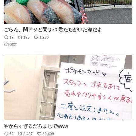
ごらん、関アジと関サバ 君たちがいた海だよ
17
196
1,286
返
リ
い
3時間前
信
ポ
い
数
ス
ね
ト
数
数
やからすぎるだろまじでwww
62
2,487
30,499