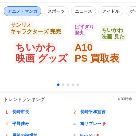
https://t.co/PPdFpGi36Y
ト
数
数
アニメ・マンガ
スポーツ
ニュース
アイドル
ゲ
サンリオ
ぱずぎり
ちいかわ
キャラクターズ 完売
鶯丸
映画 見た
ちいかわ
A10
映画 グッズ
PS 買取表
トレンドランキング
4:03
時点
長崎市長
長崎平和宣言
平野佳寿
鳩サブレー
最後の被爆地
Fan Kit