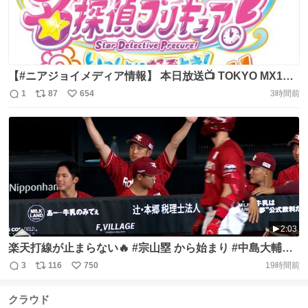
【#ニアジョイメディア情報】 本日放送📺 TOKYO MX1
『「名探偵プリキュア！ いっしょになぞとき！はなまるか
1
87
654
3時間前
返
リ
い
いけつフェスティバル！」大特集SP』 日時：8/9(日) 20:20
信
ポ
い
～20:30 出演：大西葵 ▶︎ https://t.co/dwWYj5kQgx TVerに
数
ス
ね
て無料見逃し配信、 バンダイ公式YouTubeチャンネルでは
ト
数
数
https://t.co/K6mqUwBMUh
2:03
楽天打線が止まらない🔥 #宗山塁 から始まり #中島大輔
#YG安田 #辰己涼介 #マッカスカー と🙌怒涛の5連打🙌 下
3
116
750
19時間前
返
リ
い
位打線からビッグイニングを作った📣 #RakutenEagles #
信
ポ
い
ベースボールLIVE で配信中[初月無料]
クラウド
数
ス
ね