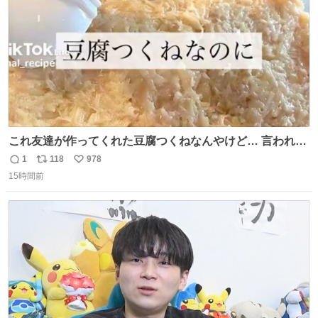
これ友達が作ってくれた豆腐つくねなんやけど… 言われる
まで豆腐って気づかなかった🤣✨ふわふわで食べ応えある
1
118
978
返
リ
い
し普通につくねより好きかもしれん🥹🤍 ダイエット中でも
15時間前
信
ポ
い
罪悪感なく食べられるの最高👇
数
ス
ね
ト
数
数