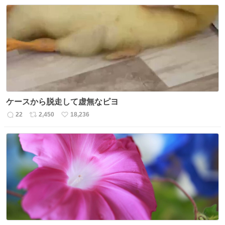
信
ポ
い
数
ス
ね
ト
数
数
ケースから脱走して虚無なピヨ
22
2,450
18,236
返
リ
い
信
ポ
い
数
ス
ね
ト
数
数