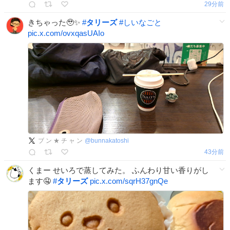
29分前
きちゃった🥹✨
#
タリーズ
#
しいなごと
pic.x.com/ovxqasUAIo
ブ ン ★ チ ャ ン
@
bunnakatoshi
43分前
くまー せいろで蒸してみた。 ふんわり甘い香りがし
ます🤤
#
タリーズ
pic.x.com/sqrH37gnQe