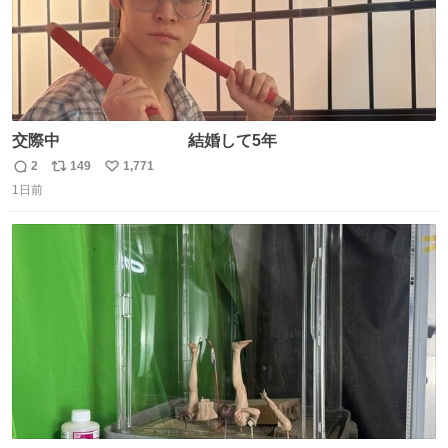
交際中 結婚して5年
2
149
1,771
返
リ
い
1日前
信
ポ
い
数
ス
ね
ト
数
数