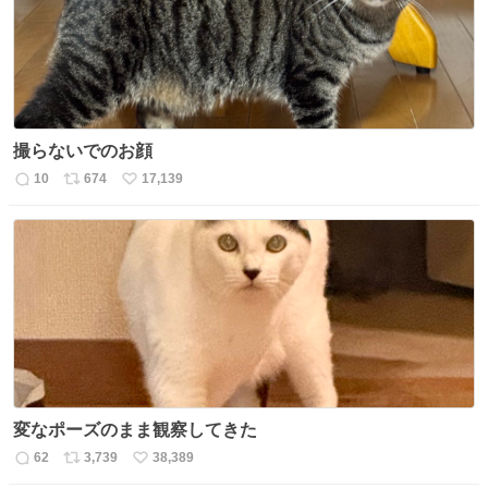
数
撮らないでのお顔
10
674
17,139
返
リ
い
信
ポ
い
数
ス
ね
ト
数
数
変なポーズのまま観察してきた
62
3,739
38,389
返
リ
い