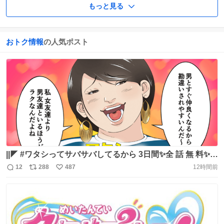
もっと見る
おトク情報
の人気ポスト
||◤ #ワタシってサバサバしてるから 3日間✨全 話 無 料✨
◢|| 実写ドラマ化もされた大人気コメディ！ 自称サバサバ
12
288
487
12時間前
返
リ
い
女こと網浜奈美の活躍を LINEマンガでぜひお楽しみくだ
信
ポ
い
さい🐟 #猛暑に負けないワタサバ全話無料
数
ス
ね
@amihamanami https://t.co/1v2ADDwVP2
ト
数
数