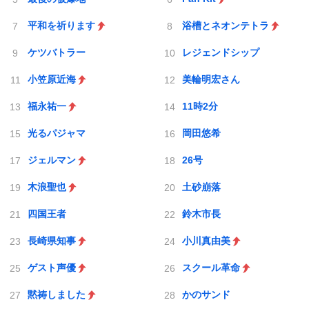
平和を祈ります
浴槽とネオンテトラ
ケツバトラー
レジェンドシップ
小笠原近海
美輪明宏さん
福永祐一
11時2分
光るパジャマ
岡田悠希
ジェルマン
26号
木浪聖也
土砂崩落
四国王者
鈴木市長
長崎県知事
小川真由美
ゲスト声優
スクール革命
黙祷しました
かのサンド