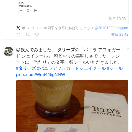
昨日 10:03
ポ ン ゴ ロ ー ＠両手を水平に伸ばしてぐるり
@
20101223pongoro
昨日 23:42
😋飲んでみました。
タリーズ
の「バニラ アフォガー
ド シェイクール」 噂どおりの美味しさでした。レシ
ートに「当たり」の文字。😃シールいただきました。
#
タリーズ
#
バニラアフォガードシェイクール
#
シール
pic.x.com/Wmt446gNNW