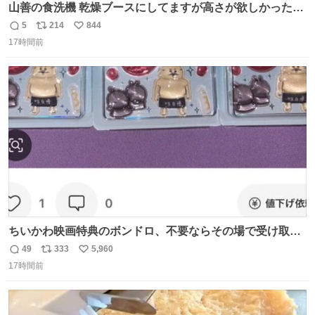
山善の食洗機 乾燥ブースにしてますが高さが欲しかったの
でコレクションケースを置くだけのツルセコ改造 扉が手前
5
214
844
返
リ
い
に開き天井の温度もしっかり上がるのでかなり使いやすく
17時間前
信
ポ
い
なりました😎
数
ス
ね
ト
数
数
ちいかわ映画特典のボンドロ、不要ならその場で受け取り
辞退すれば良いのに白々しい
49
333
5,960
返
リ
い
17時間前
信
ポ
い
数
ス
ね
ト
数
数