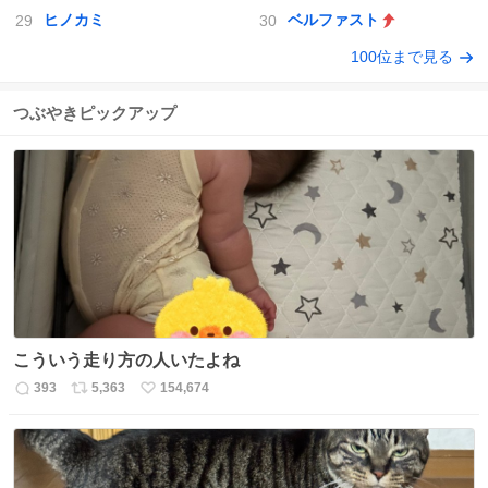
ヒノカミ
ベルファスト
100位まで見る
つぶやきピックアップ
こういう走り方の人いたよね
393
5,363
154,674
返
リ
い
信
ポ
い
数
ス
ね
ト
数