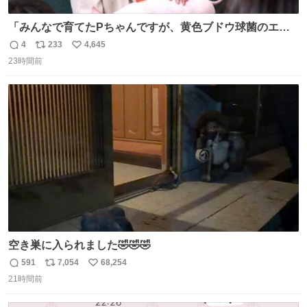
「みんなで育てたPちゃんですが、黄色ブドウ球菌のエン
テロトキシン（耐熱性毒素）が検出されたので、議論する
4
233
4,645
返
リ
い
までもなく処分が決まりました」
23時間前
信
ポ
い
数
ス
ね
ト
数
数
空き巣に入られました🤣🤣🤣
591
7,054
68,254
返
リ
い
21時間前
信
ポ
い
数
ス
ね