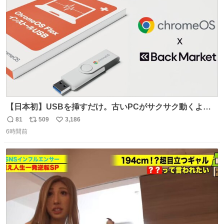
数
【日本初】USBを挿すだけ。古いPCがサクサク動くよう
になるサービス news.livedoor.com/article/detail… 欧米で
81
509
3,186
返
リ
い
話題の企業「Back Market」がGoogleとタッグを組み、
6時間前
信
ポ
い
PC復活プロジェクトを日本で開始。古いパソコンに軽量
数
ス
ね
OSをインストールし、再び快適に使えるようにする。
ト
数
数
USBが当たるキャンペーンも開催中。