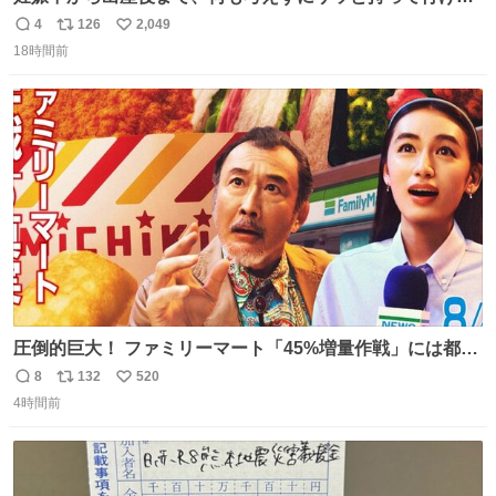
ようなショルダーバッグが欲しいな〜と思っていたのだけ
4
126
2,049
返
リ
い
ど snidelでめちゃくちゃピッタリなものを見つけたので買
18時間前
信
ポ
い
った！✨ スマホと小物とペットボトルが入るの最高すぎる
数
ス
ね
🥹 しかもスマホ入れ独立してるしファスナーない！地味に
ト
数
数
嬉しいやつ！！！
圧倒的巨大！ ファミリーマート「45%増量作戦」には都市
伝説が隠されている、のかもしれない。 web-
8
132
520
返
リ
い
mu.jp/news/79509/
4時間前
信
ポ
い
数
ス
ね
ト
数
数