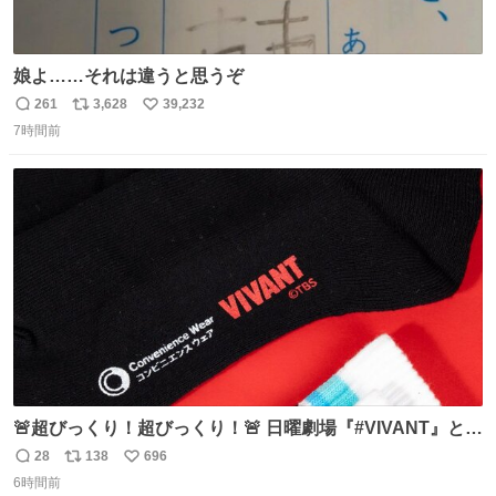
娘よ……それは違うと思うぞ
261
3,628
39,232
返
リ
い
7時間前
信
ポ
い
数
ス
ね
ト
数
数
🚨超びっくり！超びっくり！🚨 日曜劇場『#VIVANT』と
ファミマの #コンビニエンスウェア がコラボ！ 🧦ラインソ
28
138
696
返
リ
い
ックス 🟦今治タオルハンカチ 「いいね」「保存」してファ
6時間前
信
ポ
い