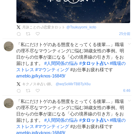
月詠ことの🌙恋愛タロット
@
Tsukuyomi_koto
25分前
「私にだけトゲのある態度をとってくる後輩…」職場
の理不尽なマウンティングに悩む38歳女性の事例。明
日からの仕事が楽になる「心の境界線の引き方」をお
届けします。
#
人間関係の悩み
#
タロット占い
#
職場の
ストレス
#
マウンティング
#お仕事お疲れ様です
ameblo.jp/kyknos-16849/
キクノス＠占い師。
@
wqSoMirTBBTyX6u
6:46
「私にだけトゲのある態度をとってくる後輩…」職場
の理不尽なマウンティングに悩む38歳女性の事例。明
日からの仕事が楽になる「心の境界線の引き方」をお
届けします。
#
人間関係の悩み
#
タロット占い
#
職場の
ストレス
#
マウンティング
#お仕事お疲れ様です
ameblo.jp/kyknos-16849/