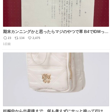
期末カンニングかと思ったらマジのやつで草 B4でIDMって
ことはおそらく就職だし、内定取り消し？ それと夏休み期
23
134
2,475
返
リ
い
間の停学って無意味じゃね？
1日前
信
ポ
い
数
ス
ね
ト
数
数
妊娠中から出産後まで、何も考えずにサッと持って行ける