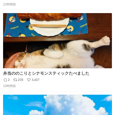
返
リ
い
した。 うちの父は、トヨタカローラのボディをオート生産
22時間前
信
ポ
い
する、工業ロボットの製作者なんですが、 父が電動ベット
数
ス
ね
の配線をハンダで修理している横で、
ト
数
数
弁当ののこりとシナモンスティックたべました
2
235
3,427
返
リ
い
10時間前
信
ポ
い
数
ス
ね
ト
数
数