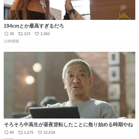
194cmとか最高すぎるだろ
30
123
3,362
返
リ
い
21時間前
信
ポ
い
数
ス
ね
ト
数
数
そろそろ中高生が昼夜逆転したことに焦り始める時期やね
90
1,275
22,516
返
リ
い