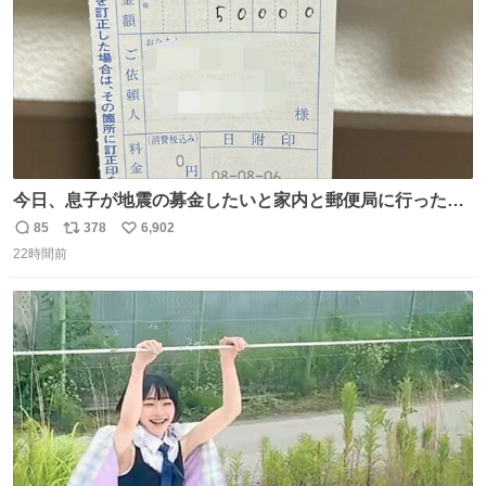
今日、息子が地震の募金したいと家内と郵便局に行ったみ
たいです。おもちゃとか買う選択肢もあったと思うけど、
85
378
6,902
返
リ
い
自分で貯めてた2万円を役に立てて欲しい、みんなも元気
22時間前
信
ポ
い
になって欲しいと。家内も一緒に募金したので、自分も何
数
ス
ね
かできたらなぁと思いました。
ト
数
数