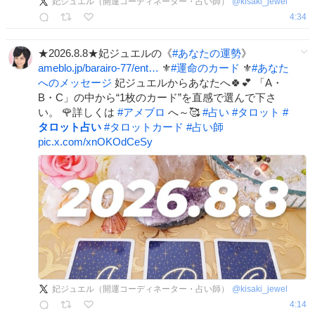
妃ジュエル（開運コーディネーター・占い師）
@
kisaki_jewel
4:34
★2026.8.8★妃ジュエルの《
#
あなたの運勢
》
ameblo.jp/barairo-77/ent…
⚜️
#
運命のカード
⚜️
#
あなた
へのメッセージ
妃ジュエルからあなたへ🍀💕 「A・
B・C」の中から“1枚のカード”を直感で選んで下さ
い。 🌹詳しくは
#
アメブロ
へ～🥰
#
占い
#
タロット
#
タロット占い
#
タロットカード
#
占い師
pic.x.com/xnOKOdCeSy
妃ジュエル（開運コーディネーター・占い師）
@
kisaki_jewel
4:14