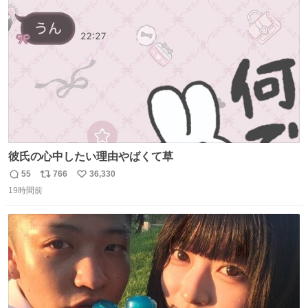
ト
数
数
彼氏の心中したい理由やばくて草
55
766
36,330
返
リ
い
19時間前
信
ポ
い
数
ス
ね
ト
数
数