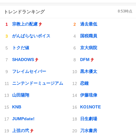
トレンドランキング
8:53
時点
宗教上の配慮
過去最低
がんばらないボイス
国税職員
トクだ値
京大病院
SHADOWS
DFM
フレイムセイバー
黒木優太
ニンテンドーミュージアム
恋鐘
山田陽翔
伊藤琉偉
KNB
KO1NOTE
JUMPdate!
日生劇場
上弦の弐
刀水書房