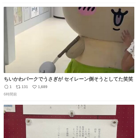
ミマへGO👀
数
ス
ね
ト
数
数
ちいかわパークでうさぎが セイレーン倒そうとしてた笑笑
1
131
1,689
返
リ
い
6時間前
信
ポ
い
数
ス
ね
ト
数
数