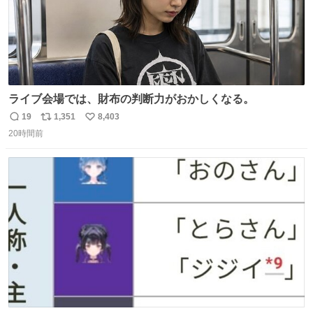
ライブ会場では、財布の判断力がおかしくなる。
19
1,351
8,403
返
リ
い
20時間前
信
ポ
い
数
ス
ね
ト
数
数