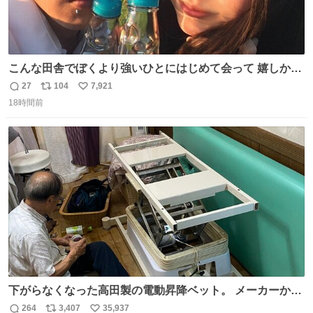
こんな田舎でぼくより強いひとにはじめて会って 嬉しかっ
たよ
27
104
7,921
返
リ
い
18時間前
信
ポ
い
数
ス
ね
ト
数
数
下がらなくなった高田製の電動昇降ベット。 メーカーから
は、完全に見放されたんですが、 見事に85歳の父が治しま
264
3,407
35,937