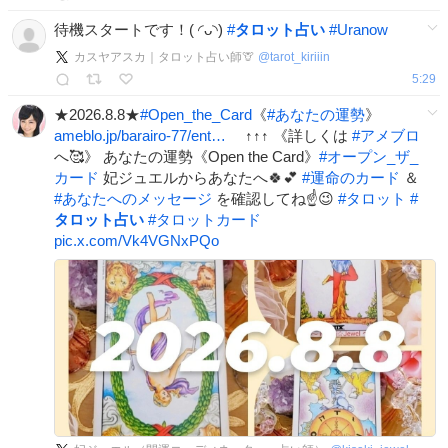
待機スタートです！( ◜ᴗ◝)
#
タロット占い
#
Uranow
カスヤアスカ｜タロット占い師🦒
@
tarot_kiriiin
5:29
★2026.8.8★
#
Open_the_Card
《
#
あなたの運勢
》
ameblo.jp/barairo-77/ent…
↑↑↑ 《詳しくは
#
アメブロ
へ🥰》 あなたの運勢《Open the Card》
#
オープン_ザ_
カード
妃ジュエルからあなたへ🍀💕
#
運命のカード
＆
#
あなたへのメッセージ
を確認してね☝️😉
#
タロット
#
タロット占い
#
タロットカード
pic.x.com/Vk4VGNxPQo