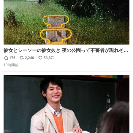
彼女とシーソーの彼女抜き 夜の公園って不審者が現れそう
で怖いんだよな
176
2,240
53,871
返
リ
い
19時間前
信
ポ
い
数
ス
ね
ト
数
数