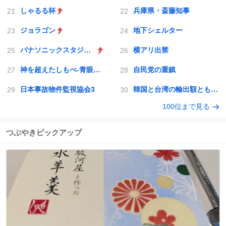
しゃるる杯
兵庫県・斎藤知事
ジョラゴン
地下シェルター
パナソニックスタジアム吹田
横アリ出禁
神を超えたしもべ-青眼の究極竜
自民党の重鎮
日本事故物件監視協会3
韓国と台湾の輸出額ともに初の日本超え
100位まで見る
つぶやきピックアップ