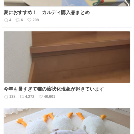
夏におすすめ！ カルディ購入品まとめ
4
6
208
返
リ
い
信
ポ
い
数
ス
ね
ト
数
数
今年も暑すぎて猫の液状化現象が起きています
138
4,272
40,601
返
リ
い
信
ポ
い
数
ス
ね
ト
数
数