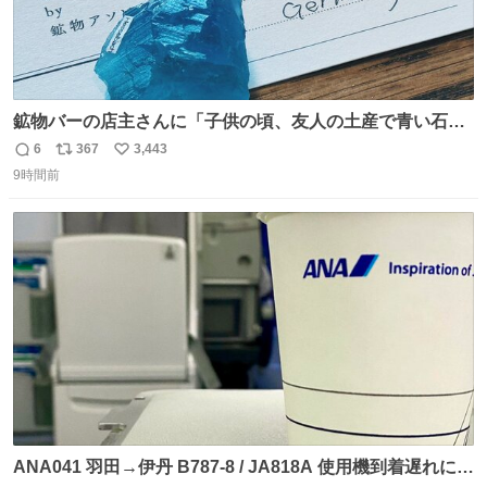
鉱物バーの店主さんに「子供の頃、友人の土産で青い石を
貰って、それがすごく気に入ってたのに、いつかの引越し
6
367
3,443
返
リ
い
で無くしてしまった」という話をしたら、 「お土産で買っ
9時間前
信
ポ
い
てきたくらいの価格感なら、ドイツの黒い森のフローライ
数
ス
ね
トかな…」と当たりつけてもらった。確かにこんな感じだ
ト
数
数
った気がする 凄い
ANA041 羽田→伊丹 B787-8 / JA818A 使用機到着遅れにつ