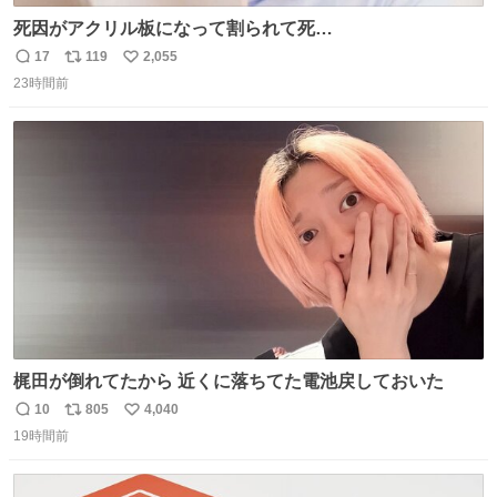
死因がアクリル板になって割られて死
亡……………！？！？
17
119
2,055
返
リ
い
23時間前
信
ポ
い
数
ス
ね
ト
数
数
梶田が倒れてたから 近くに落ちてた電池戻しておいた
10
805
4,040
返
リ
い
19時間前
信
ポ
い
数
ス
ね
ト
数