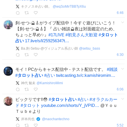
キクノス＠占い師。
@
wqSoMirTBBTyX6u
6:46
刹-せつ-🔮🎸がライブ配信中！今すぐ遊びにいこう！
【刹-せつ-🔮🎸】『 占い雑談🔮夜は対面鑑定のため、
ちょっと早め✨』
#
17LIVE
#
初見さん大歓迎
#
タロット
占い
17.live/s/l/25925634?t…
Ba.刹-Setsu-@ヴィジュアル系占い師
@
setsu_bass
6:30
モイ！PCからキャス配信中 - テスト配信です。
#
雑談
#
タロット占い
#
占い
twitcasting.tv/c:kamishiromim…
神代 魅未
@
KamishiroMimi
6:06
ビックリです‼️😳
#
タロット占い
#
占い
#
オラクルカー
ド
#
タロット
youtube.com/shorts/Y_jVPID…
@Ｙｏｕ
Ｔｕｂｅより
岸本尚也
@
naochantechno
5:52