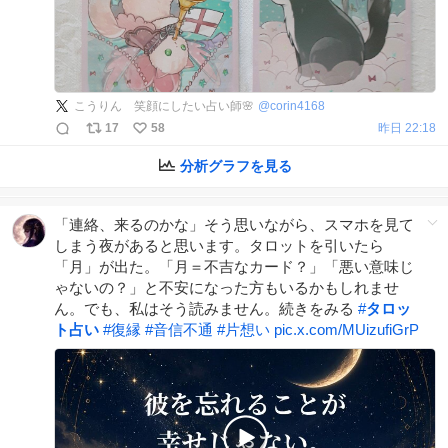
こうりん 笑顔にしたい占い師🌸
@
corin4168
17
58
昨日 22:18
分析グラフを見る
「連絡、来るのかな」そう思いながら、スマホを見て
しまう夜があると思います。タロットを引いたら
「月」が出た。「月＝不吉なカード？」「悪い意味じ
ゃないの？」と不安になった方もいるかもしれませ
ん。でも、私はそう読みません。続きをみる
#
タロッ
ト占い
#
復縁
#
音信不通
#
片想い
pic.x.com/MUizufiGrP