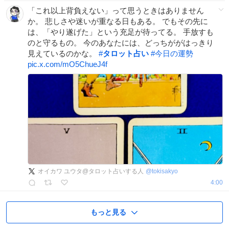
「これ以上背負えない」って思うときはありません
か。 悲しさや迷いが重なる日もある。 でもその先に
は、「やり遂げた」という充足が待ってる。 手放すも
のと守るもの。 今のあなたには、どっちががはっきり
見えているのかな。
#
タロット占い
#
今日の運勢
pic.x.com/mO5ChueJ4f
オイカワ ユウタ@タロット占いする人
@
tokisakyo
4:00
もっと見る