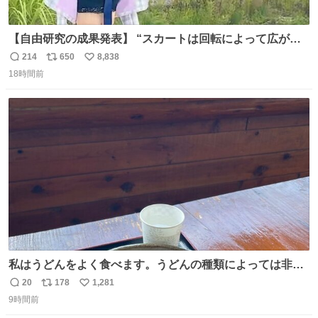
【自由研究の成果発表】 “スカートは回転によって広がる
が、岡澤恋によって270°までなら広がらずに回転が可能な
214
650
8,838
返
リ
い
ことが証明された！”
18時間前
信
ポ
い
数
ス
ね
ト
数
数
私はうどんをよく食べます。うどんの種類によっては非常
食にもなります。生うどんは消費期限が短く、冷凍うどん
20
178
1,281
返
リ
い
は長持ちする代わりに停電に弱いので、乾麺タイプのうど
9時間前
信
ポ
い
んなら水分が少なく長期保存するのにおすすめです。アル