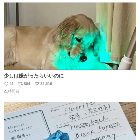
数
ス
ね
ファ化米や缶詰など、色々な非常食がありますが、うどん
ト
数
数
もいかがでしょうか？
少しは嫌がったらいいのに
11
804
22,616
返
リ
い
21時間前
信
ポ
い
数
ス
ね
ト
数
数