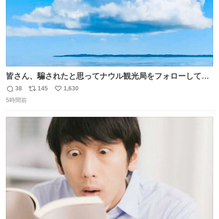
皆さん、騙されたと思ってナウル観光局をフォローしてみ
てください。たまに海とか島とかわけわからん画像が流れ
38
145
1,630
返
リ
い
てくるだけで、特に何も起こりません。
5時間前
信
ポ
い
数
ス
ね
ト
数
数