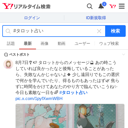
i
ログイン
ID新規取得
検索
キ
ー
話題
最新
画像
動画
ユーザー
ウェブ検索
ワ
ベストポスト
ー
ド
8月7日🎐🍉 タロットからのメッセージ🔮 あの時こう
を
していれば良かったなと後悔していることがあった
消
ら、失敗なんかじゃないよ🍀 少し遠回りでもこの選択
す
で何かを学んでいたり、得るものもあったはず🌿 焦ら
ずに時間をかけてあなたのやり方で臨んでいこうね✨
今日も素敵な一日を🌈
#
タロット占い
pic.x.com/1pyfXwmWBH