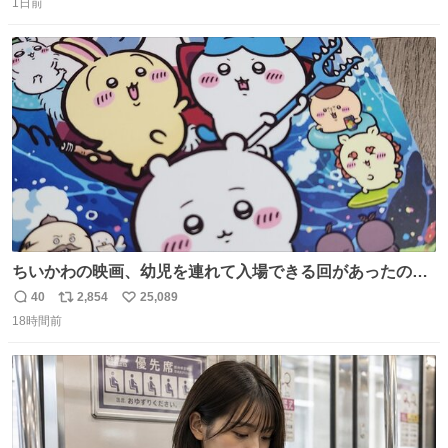
1日前
信
ポ
い
数
ス
ね
ト
数
数
ちいかわの映画、幼児を連れて入場できる回があったので
子どもを連れて観てきたんですけど、セイレーンの登場シ
40
2,854
25,089
返
リ
い
ーンで場内のベビーが一斉に泣き出してたのがとてもよい
18時間前
信
ポ
い
映画体験でした。
数
ス
ね
ト
数
数