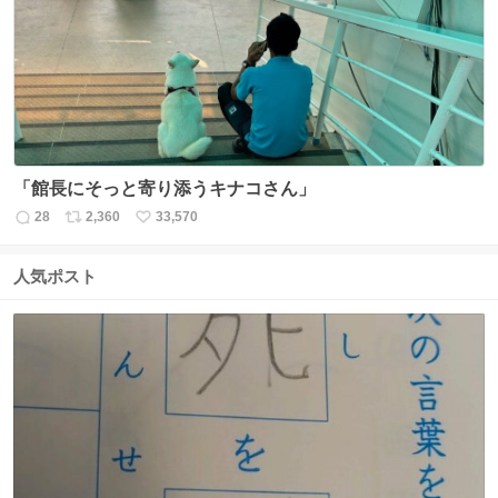
ト
数
数
「館長にそっと寄り添うキナコさん」
28
2,360
33,570
返
リ
い
信
ポ
い
数
ス
ね
人気ポスト
ト
数
数