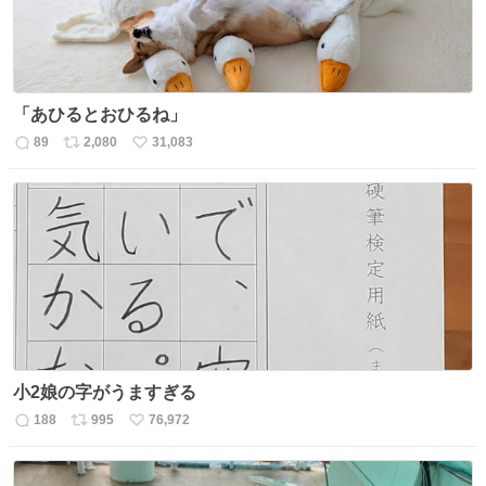
「あひるとおひるね」
89
2,080
31,083
返
リ
い
信
ポ
い
数
ス
ね
ト
数
数
小2娘の字がうますぎる
188
995
76,972
返
リ
い
信
ポ
い
数
ス
ね