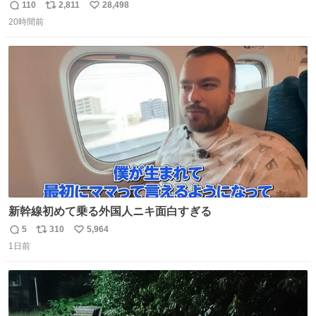
き 「安全に支障ない範囲で1分1秒でも遅延回復に努めてお
110
2,811
28,498
返
リ
い
ります」と機長の気合い十分！ が、フライトは順調に進み
20時間前
信
ポ
い
すぎ… 「飛ばしすぎたせいか現在奈良県上空での待機を命
数
ス
ね
じられております」 でコンソメスープ吹き出しそうになり
ト
数
数
ましたw
新幹線初めて乗る外国人ニキ面白すぎる
5
310
5,964
返
リ
い
1日前
信
ポ
い
数
ス
ね
ト
数
数