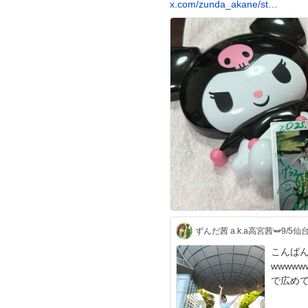
x.com/zunda_akane/st…
こんばん味
wwwwwww #ずんだ茜 #本日静夫 #
で広め