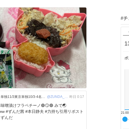
#
1
ポ
ずんだ茜 a.k.a高宮茜🫛9/5仙台単独11/3東京単独10/3-4名古屋16-17宇都宮主催
@ZUNDA_AKANE
昨日 0:17
噌漬けフラペチーノ🟢😏🟢 みで🌏
力持ち引用リポスト
21:00
てずんだ