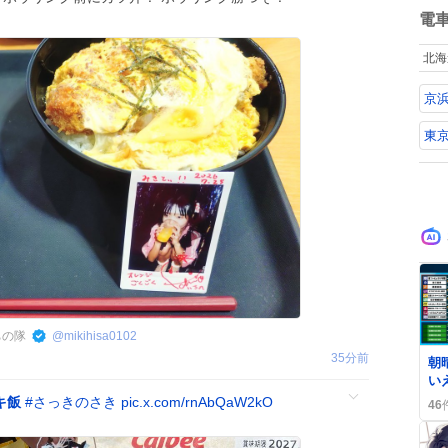
使
数
電
度
ず
北海
京
東
ちの隊
@
mikihisa0102
0
35分前
朝
い
対
キ飯
#
さっきのさき
pic.x.com/rnAbQaW2kO
46
は
ば