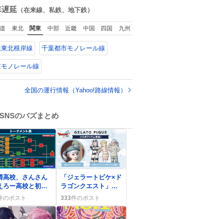
いやすいように強
数
車遅延
（在来線、私鉄、地下鉄）
を調整してあるは
。
道
東北
関東
中部
近畿
中国
四国
九州
浜東北根岸線
千葉都市モノレール線
京モノレール線
全国の運行情報（Yahoo!路線情報）
SNSのバズまとめ
0
晴高校、さんさん
「ジェラートピケ×ド
えろー高校と初戦
ラゴンクエスト」コ
決が決定 ファン
ラボが発売、即完売
件のポスト
333
件のポスト
「激アツ」や「や
でファンが歓喜
すぎ」感で沸騰