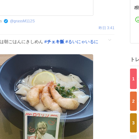
感
s
@
grassM112S
昨日 3:41
日は朝ごはんにきしめん
#
チェキ飯
#
るいにゃいるに
ト
1
2
3