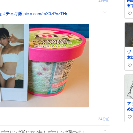
問
12分前
有
よ』 名倉「
な
#
チェキ飯
pic.x.com/mX0zPnzTHr
い
め
い
ね
数
ヴ
女
大
い
け
さ
い
も
ね
手
数
い
の
に
ア
った。 
め
は
述
る
34分前
い
で
組
い
い
は
リ
ボウリング前にカツ丼！ ボウリング勝つぞ！
モ
ね