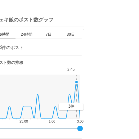
チェキ飯の
ポスト数グラフ
6時間
24時間
7日
30日
3
件のポスト
スト数の推移
2:45
3
件
23:00
1:00
3:00