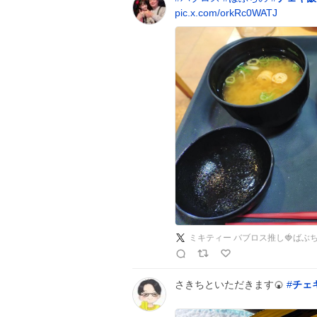
pic.x.com/orkRc0WATJ
ミキティー バブロス推し🍓ばぶ
さきちといただきます🍘
#
チェ