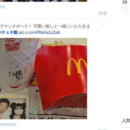
10
832
5分前
クでマックポーク！ 可愛い推しと一緒にいただきま
#
チェキ飯
pic.x.com/Rfehq1zZpb
人
VhO62702