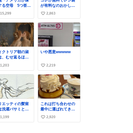
題『アメリカが保
コレが無料でレジ袋
する空母 5つ答え
が有料なのおかしい
ホンマご
って
15,299
2,863
い
ん、日本」
い
ね
数
ィクトリア朝の淑
いや悪意wwwww
は、むせ返るほど
量の香水を身につ
1,203
2,219
い
るものではないと
れていた。それで
い
香水は、髪や肌の
ね
入れと同じくら
数
、ヴィクトリア朝
女性達の美容習慣
欠かせないものだ
リエッティの髪留
これは打ち合わせの
当時の香水
は洗濯バサミと記
最中に運ばれてきて
、現在私たちが知
されることが多い
私の理性を根こそぎ
香水よりも単純な
1,199
2,920
い
すが、もっと小さ
奪い去ったプリンの
成で、その大部分
プラスチックのク
写真です。
い
薔薇、菫、ベルガ
ップです。 バネは
ット、
ね