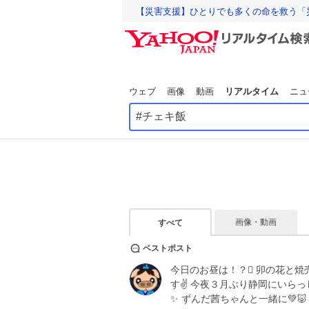
【災害支援】ひとりでも多くの命を救う「
ウェブ
画像
動画
リアルタイム
ニュ
画像・動画
すべて
ベストポスト
今日のお昼は！？🫪 卯の花と焼
す✌️ 今夜３月ぶり静岡にいらっ
✨ ずんだ茜ちゃんと一緒に💚