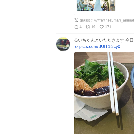
grass(ぐらす)@nezumari_animal
4
19
171
るいちゃんといただきます 今
ゃ
pic.x.com/BUIT1i3cy0