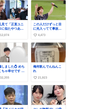
札見て「正直ユニ
この人だけずっと目
ロに似たやつある
に光入ってて事故画
ね」とか言い出す
一枚もなかったすご
12,074
4,473
い
好きすぎる
い #TravisJapan #J
WWWWWWWWW
リーグ
い
WW こちら側と同
ね
覚助かる🙂‍↕️🙂‍↕️
数
籍しました💍 めち
俺何飲んでんねんこ
くちゃ幸せです 家
れ
を守るためにも頑
32,355
21,923
い
ります！
い
ね
数