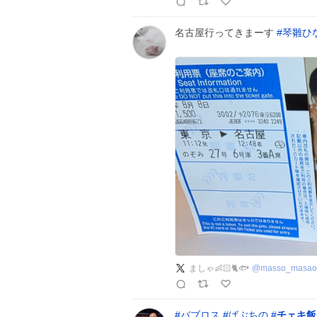
名古屋行ってきまーす
#
琴雛ひ
ましゃ👶🏻🐈🐟
@
masso_masao
#
バブロス
#
ばぶちの
#
チェキ飯