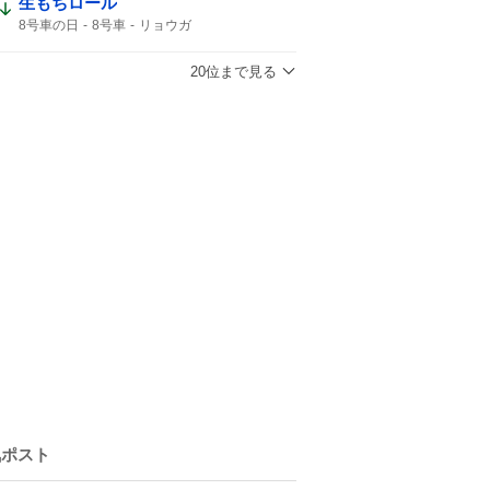
生もちロール
8号車の日
8号車
リョウガ
20位まで見る
気ポスト