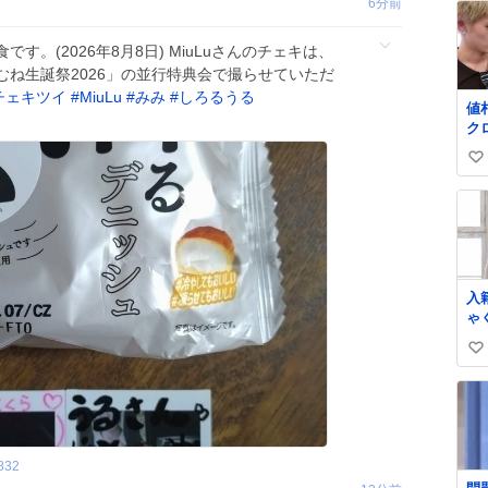
6分前
。(2026年8月8日) MiuLuさんのチェキは、
らむね生誕祭2026」の並行特典会で撮らせていただ
チェキツイ
#
MiuLu
#
みみ
#
しろるうる
値
ク
よ
い
の
W
い
W
ね
じ感
数
🙂‍↕️
入
ゃ
庭
い
張
い
ね
数
832