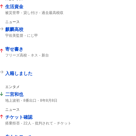
生活資金
被災世帯
貸し付け
過去最高税収
夏のボーナス
ニュース
麒麟高校
宇佐美監督
にじ甲
寄せ書き
フリーズ高校
ネス
新台
入籍しました
エンタメ
二宮和也
地上波初
8番出口
8年8月8日
コメント全文
映画「8番出口」
ニュース
映画8番出口
チケット確認
搭乗拒否
22人
批判されて
チケット
客室乗務員