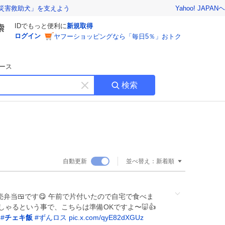
Yahoo! JAPAN
ヘ
災害救助犬」を支えよう
IDでもっと便利に
新規取得
ログイン
ヤフーショッピングなら「毎日5％」おトク
ース
検索
キ
ー
ワ
ー
ド
を
消
自動更新
並べ替え：
新着順
す
売弁当🍱です😋 午前で片付いたので自宅で食べま
しゃるという事で、こちらは準備OKですよ〜🐷👍

#
チェキ飯
#
ずんロス
pic.x.com/qyE82dXGUz