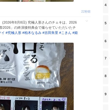
4
27秒前
2026年8月8日) 究極人形さんのチェキは、2026
5
祭2026」の終演後特典会で撮らせていただいたチ
ツイ
#
究極人形
#
柏木なるみ
#
吉田朱里
#
こきん
#
姫
6
7
8
9