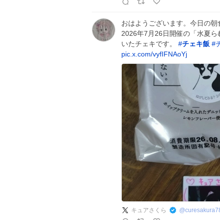
おはようございます。今日の朝食です
2026年7月26日開催の「水夏
いたチェキです。
#
チェキ飯
#
pic.x.com/vyfIFNAoYj
キュアさくら
@
curesakura7