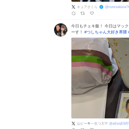
キュアさくら
@
curesakura7
今日もチェキ飯！ 今日はマッ
ーす！
#
つしちゃん大好き界隈
山ピー🌟一生つ大💛
@
aEeqEW5