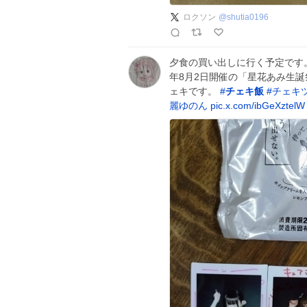
ロクソン
@
shutia0196
夕食の買い出しに行く予定です。(
年8月2日開催の「星花あみ生誕
ェキです。
#
チェキ飯
#
チェキ
麗ゆのん
pic.x.com/ibGeXztelW