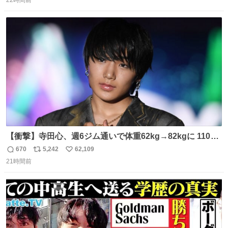
信
ポ
い
数
ス
ね
ト
数
数
【衝撃】寺田心、週6ジム通いで体重62kg→82kgに 110kg
のベンチプレス持ち上げる姿披露
670
5,242
62,109
返
リ
い
news.livedoor.com/article/detail… 元々自重のみだった
21時間前
信
ポ
い
が、更に筋肉を大きくするためジム通いを開始。筋肉増量
数
ス
ね
のためおにぎり10個、ゼリー飲料3～4本、パスタと毎日4
ト
数
数
千kcalオーバーの食事を摂取し、増量したという。