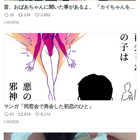
昔、おばあちゃんに聞いた事があるよ。 「カイちゃんをい
じめると、アイツが海から上がって来るぞ。」って。
10
236
2,852
返
リ
い
14時間前
信
ポ
い
数
ス
ね
ト
数
数
マンガ「同窓会で再会した初恋のひと」
47
874
8,173
返
リ
い
13時間前
信
ポ
い
数
ス
ね
ト
数