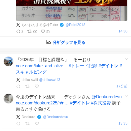
らいおんまる@株Tube
@
Point2018
2
22
25
14:30
分析グラフを見る
「2026年 目標と課題📝」｜るーおり
note.com/luke_and_olive…
#
トレード記録
#
デイトレ
#
スキャルピング
chika swift
@
chikaswift3
17分前
今週の
デイトレ
結果 ｜デオクレさん
@Deokuredesu
note.com/deokure225/n/n…
#
デイトレ
#
株式投資
調子
乗るとすぐ負ける
Deokure
@
Deokuredesu
13:35