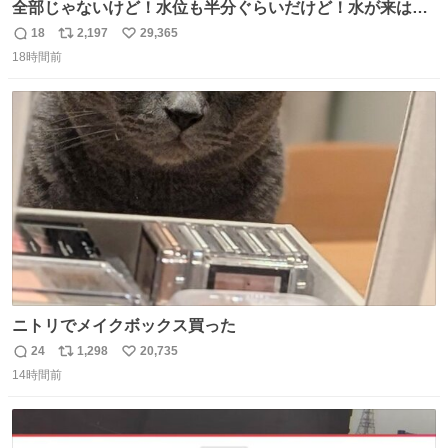
全部じゃないけど！水位も半分ぐらいだけど！水が来はじ
めたよ！！！ 作業してくれた方々ありがとーーー
18
2,197
29,365
返
リ
い
ー！！！！！！！！！！！！！！！！！！！！！！！！！
18時間前
信
ポ
い
！
数
ス
ね
ト
数
数
ニトリでメイクボックス買った
24
1,298
20,735
返
リ
い
14時間前
信
ポ
い
数
ス
ね
ト
数
数