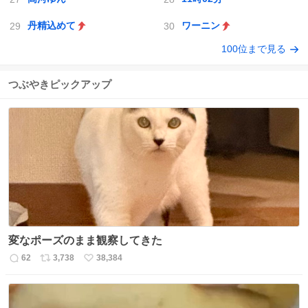
丹精込めて
ワーニン
100位まで見る
つぶやきピックアップ
変なポーズのまま観察してきた
62
3,738
38,384
返
リ
い
信
ポ
い
数
ス
ね
ト
数