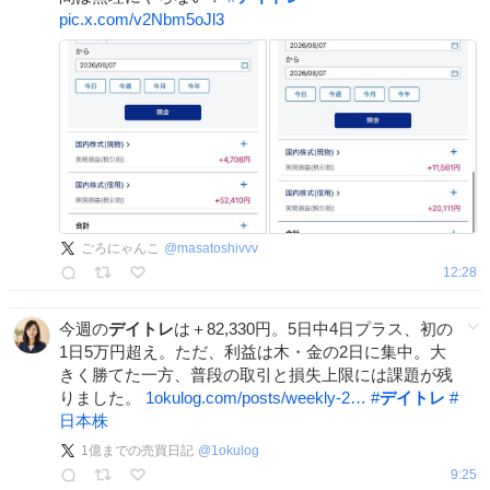
pic.x.com/v2Nbm5oJl3
ごろにゃんこ
@
masatoshivvv
12:28
今週の
デイトレ
は＋82,330円。5日中4日プラス、初の
1日5万円超え。ただ、利益は木・金の2日に集中。大
きく勝てた一方、普段の取引と損失上限には課題が残
りました。
1okulog.com/posts/weekly-2…
#
デイトレ
#
日本株
1億までの売買日記
@
1okulog
9:25