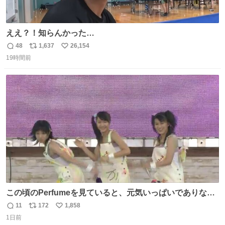
ええ？！知らんかった…
48
1,637
26,154
返
リ
い
19時間前
信
ポ
い
数
ス
ね
ト
数
数
この頃のPerfumeを見ていると、元気いっぱいでありなが
ら決して感情に任せすぎることなく、しっかりと制御され
11
172
1,858
返
リ
い
たダンスであることに新鮮に驚く。3人のあげた足の向き
1日前
信
ポ
い