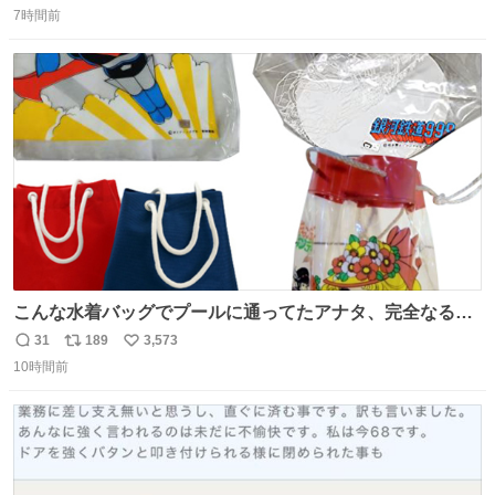
7時間前
信
ポ
い
数
ス
ね
ト
数
数
こんな水着バッグでプールに通ってたアナタ、完全なる同
世代（笑） #70年代 #80年代 #昭和レトロ
31
189
3,573
返
リ
い
10時間前
信
ポ
い
数
ス
ね
ト
数
数