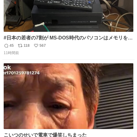
#日本の若者の7割が MS-DOS時代のパソコンはメモリをい
くら増設しても、基本的に640～768KBまでしか使用でき
45
118
567
返
リ
い
なかったことを知らない。 またその改善策としてEMSメモ
11時間前
信
ポ
い
リやXMS、DOSエクステンダなどの手段を使って、なんと
数
ス
ね
かメモリをやりくりしていたことを知らない。
ト
数
数
こいつのせいで電車で爆笑しちまった