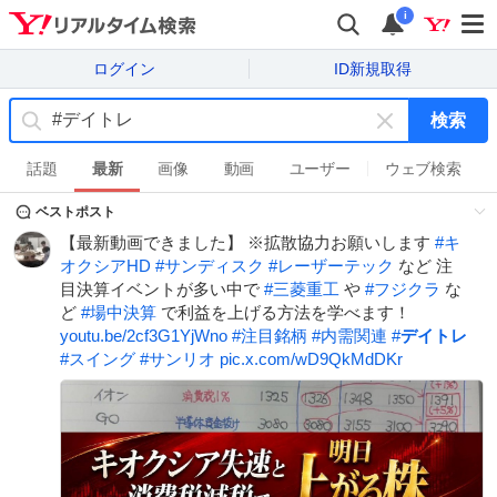
i
ログイン
ID新規取得
検索
キ
ー
話題
最新
画像
動画
ユーザー
ウェブ検索
ワ
ベストポスト
ー
ド
【最新動画できました】 ※拡散協力お願いします
#
キ
を
オクシアHD
#
サンディスク
#
レーザーテック
など 注
消
目決算イベントが多い中で
#
三菱重工
や
#
フジクラ
な
す
ど
#
場中決算
で利益を上げる方法を学べます！
youtu.be/2cf3G1YjWno
#
注目銘柄
#
内需関連
#
デイトレ
#
スイング
#
サンリオ
pic.x.com/wD9QkMdDKr