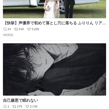
【快挙】声優界で初めて落とし穴に落ちる ふりりん リアク
ションが最高過ぎる🤣 #ドッキリGP #降幡愛
24
530
5,290
返
リ
い
4時間前
信
ポ
い
数
ス
ね
ト
数
数
自己嫌悪で眠れない
1
279
2,746
返
リ
い