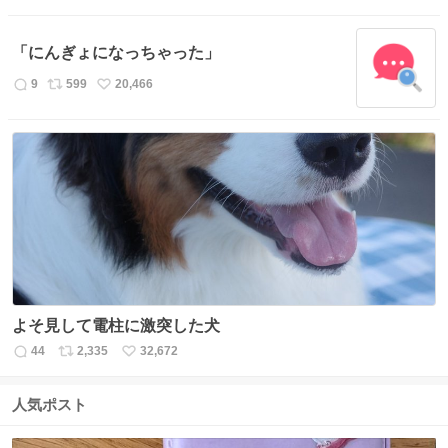
返
リ
い
信
ポ
い
数
ス
ね
「にんぎょになっちゃった」
ト
数
数
9
599
20,466
返
リ
い
信
ポ
い
数
ス
ね
ト
数
数
よそ見して電柱に激突した犬
44
2,335
32,672
返
リ
い
信
ポ
い
数
ス
ね
人気ポスト
ト
数
数