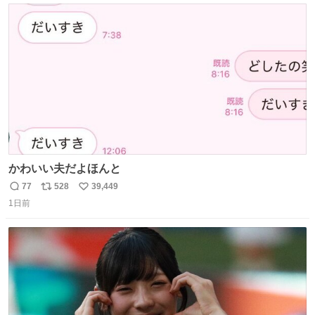
さで亡くなりましたが、この家具達をとても大切にしてお
ト
数
数
りました 続く↓
かわいい夫だよほんと
77
528
39,449
返
リ
い
1日前
信
ポ
い
数
ス
ね
ト
数
数