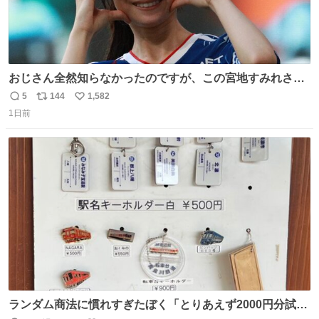
おじさん全然知らなかったのですが、この宮地すみれさん
（日向坂46）はマリサポだったのですね。 カメラ目線でに
5
144
1,582
返
リ
い
っこりしていただいたので撮影したものの、全然誰だか知
1日前
信
ポ
い
りませんでした。 マリサポらしいのでこれからは名前覚え
数
ス
ね
ます！！
ト
数
数
ランダム商法に慣れすぎたぼく「とりあえず2000円分試し