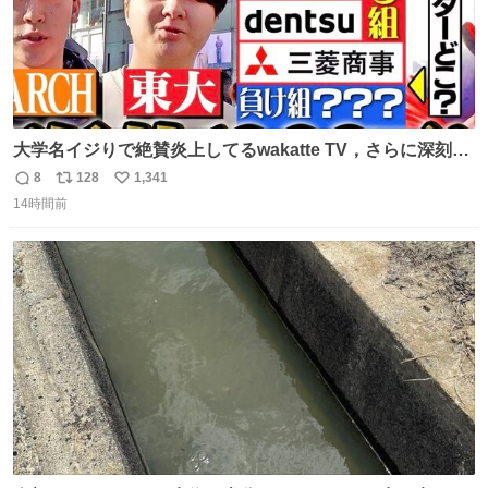
大学名イジりで絶賛炎上してるwakatte TV，さらに深刻な
問題はこっちでは？ ・都内の特定企業に入るのを極度に推
8
128
1,341
返
リ
い
奨し，それ以外の地域で堅実に生きるのを周縁化する ・恋
14時間前
信
ポ
い
愛にかまけ，「陽キャラ」として振る舞うのを極端に中心
数
ス
ね
化する ・院生が研究環境を求め他大学に移るのを批判する
ト
数
数
過去例↓