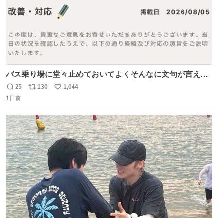
バス乗り場に堂々止めておいてよくそんなに文句が言える
ね 運転士は日本人やったのなら韓国人は関係ないし、なん
25
130
1,044
返
リ
い
なら68歳も関係ない…
1日前
信
ポ
い
数
ス
ね
ト
数
数