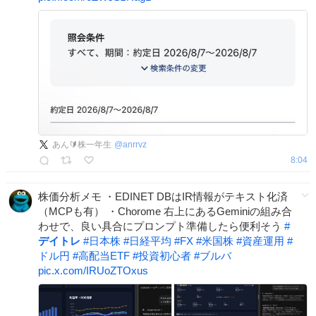
あん🔰株一年生
@
anrrvz
8:04
株価分析メモ ・EDINET DBはIR情報がテキスト化済
（MCPも有） ・Chorome 右上にあるGeminiの組み合
わせで、良い具合にプロンプト準備したら便利そう
#
デイトレ
#
日本株
#
日経平均
#
FX
#
米国株
#
資産運用
#
ドル円
#
高配当ETF
#
投資初心者
#
ブルバ
pic.x.com/IRUoZTOxus