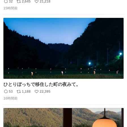
てみるか…」 駅員さん「どれが欲しいの？」 ぼく「えっ
32
2,645
21,218
返
リ
い
良いんですか？」 駅員さん「何が…？？」 やっぱランダム
15時間前
信
ポ
い
って悪い文化だ
数
ス
ね
わ！！！！！！！！！！！！！！！！！！！！
ト
数
数
ひとりぼっちで移住した町の夜みて。
53
1,188
22,395
返
リ
い
16時間前
信
ポ
い
数
ス
ね
ト
数
数