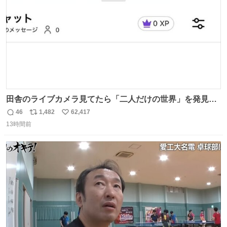
田舎のライブカメラ見てたら「二人だけの世界」を発見し
た
46
1,482
62,417
返
リ
い
13時間前
信
ポ
い
数
ス
ね
ト
数
数