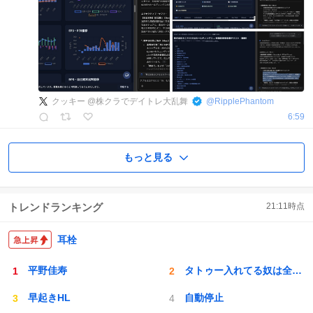
クッキー @株クラでデイトレ大乱舞
@
RipplePhantom
6:59
もっと見る
トレンドランキング
21:11
時点
耳栓
平野佳寿
タトゥー入れてる奴は全員バカです
早起きHL
自動停止