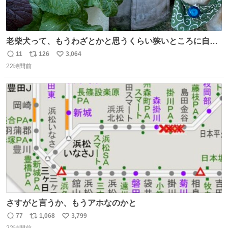
老柴犬って、もうわざとかと思うくらい狭いところに自ら
はまりにいくじゃないですか？ 今朝ガーデニングしてる飼
11
126
3,064
返
リ
い
い主の間にはまってきて、最高に可愛かった♥️
22時間前
信
ポ
い
数
ス
ね
ト
数
数
さすがと言うか、もうアホなのかと
77
1,068
3,799
返
リ
い
22時間前