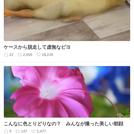
数
ケースから脱走して虚無なピヨ
22
2,450
18,236
返
リ
い
信
ポ
い
数
ス
ね
ト
数
数
こんなに色とりどりなの？ みんなが撮った美しい朝顔
5
147
1,477