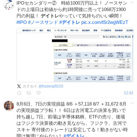
IPOセカンダリー② 時給1000万円以上！ ノースサン
ドの上場日は初値から約1時間後に売って1068万1900
円の利益！
デイトレ
やっていて気持ちのいい瞬間！
#
IPO
#
ノースサンド
#
デイトレ
pic.x.com/t5r2wgWEzT
カクセイ
@
tradergift150
12:42
8月6日、7日の実現損益 8/6 ＋57,118 8/7 ＋31,672 8月
の実現損益プラ転！！ 6日は古河電工の決算を買いで
持ち越し 7日、前場は半導体銘柄、ETFの売り、後場
はフジクラ決算後の動き見ながら、フジクラ、古河で
スキャ 寄付後のトレードは安定してる！動きがない時
間は無理にやらない！
#
デイトレ