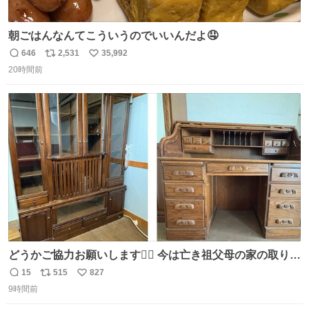
朝ごはんなんてこういうのでいいんだよ🤤
646
2,531
35,992
返
リ
い
20時間前
信
ポ
い
数
ス
ね
ト
数
数
どうかご協力お願いします🙇‍♂️ 今は亡き祖父母の家の取り壊
しが決まり、どうしても処分して欲しくない食器棚と机の
15
515
827
返
リ
い
引き取り手を探しております この2つは私の祖母が当初一
9時間前
信
ポ
い
目惚れで購入したもので、祖母はc型肝炎で58歳という若
数
ス
ね