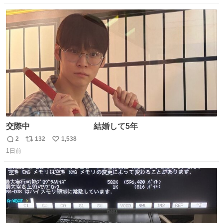
や角度とか本当に細かな部分まできっちりと揃っていてそ
数
ス
ね
こから積み重ねてきた努力や練習量が見て取れる…
ト
数
数
交際中 結婚して5年
2
132
1,538
返
リ
い
1日前
信
ポ
い
数
ス
ね
ト
数
数