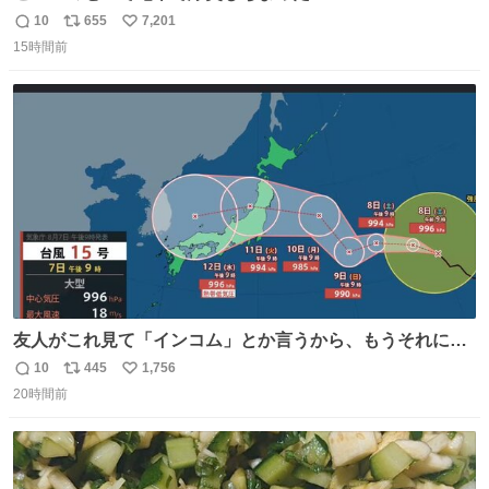
10
655
7,201
返
リ
い
15時間前
信
ポ
い
数
ス
ね
ト
数
数
友人がこれ見て「インコム」とか言うから、もうそれにし
か見えなくなっちゃった。
10
445
1,756
返
リ
い
20時間前
信
ポ
い
数
ス
ね
ト
数
数