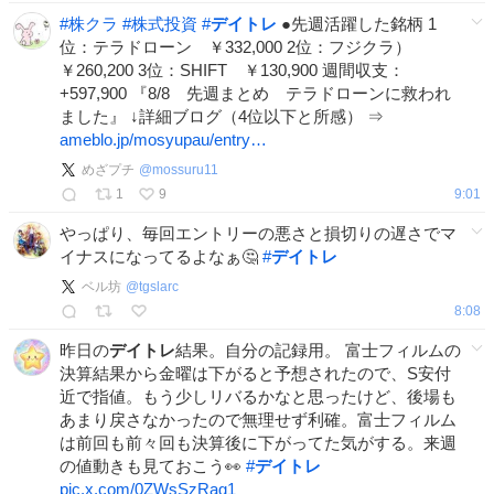
#
株クラ
#
株式投資
#
デイトレ
●先週活躍した銘柄 1
位：テラドローン ￥332,000 2位：フジクラ）
￥260,200 3位：SHIFT ￥130,900 週間収支：
+597,900 『8/8 先週まとめ テラドローンに救われ
ました』 ↓詳細ブログ（4位以下と所感） ⇒
ameblo.jp/mosyupau/entry…
めざプチ
@
mossuru11
1
9
9:01
やっぱり、毎回エントリーの悪さと損切りの遅さでマ
イナスになってるよなぁ🤔
#
デイトレ
ベル坊
@
tgslarc
8:08
昨日の
デイトレ
結果。自分の記録用。 富士フィルムの
決算結果から金曜は下がると予想されたので、S安付
近で指値。もう少しリバるかなと思ったけど、後場も
あまり戻さなかったので無理せず利確。富士フィルム
は前回も前々回も決算後に下がってた気がする。来週
の値動きも見ておこう👀
#
デイトレ
pic.x.com/0ZWsSzRag1