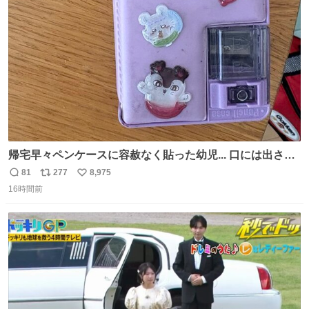
帰宅早々ペンケースに容赦なく貼った幼児... 口には出さぬ
が勿体無い精神で心がざわつく.....ッ
81
277
8,975
返
リ
い
16時間前
信
ポ
い
数
ス
ね
ト
数
数