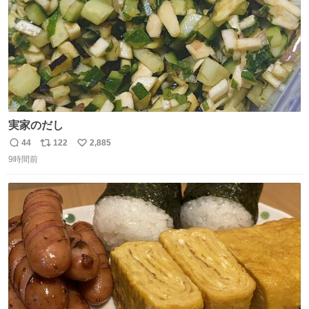
実家のだし
44
122
2,885
返
リ
い
9時間前
信
ポ
い
数
ス
ね
ト
数
数