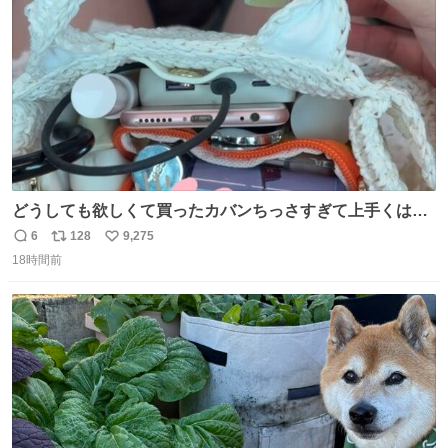
数
どうしても欲しくて買ったカバンちっさすぎて上手くはめ
ないと荷物入らん。女のカバンってなんでこんなちっさい
6
128
9,275
返
リ
い
の
18時間前
信
ポ
い
数
ス
ね
ト
数
数