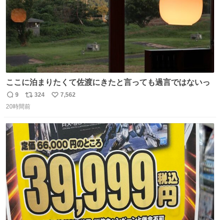
ここに泊まりたくて佐渡にきたと言っても過言ではないっ
9
324
7,562
返
リ
い
20時間前
信
ポ
い
数
ス
ね
ト
数
数