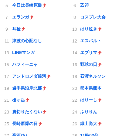
今日は長崎原爆
乙卯
エランガ
コスプレ大会
耳栓
はり泣き
津波の心配なし
エスパルト
LINEマンガ
エブリマ
ハフィーニャ
野球の日
アンドロメダ銀河
石渡ネルソン
岩手県沿岸北部
熊本県熊本
槍ヶ岳
はりーし
裏切りたくない
ふりりん
長崎原爆の日
織山尚大
高河ゆん
11時02分