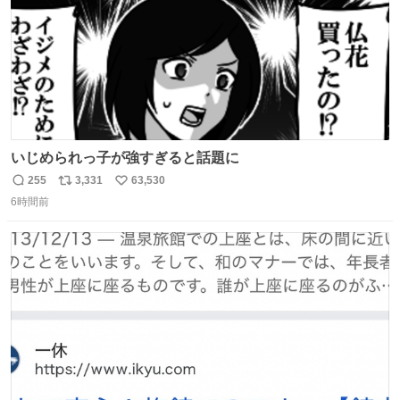
いじめられっ子が強すぎると話題に
255
3,331
63,530
返
リ
い
6時間前
信
ポ
い
数
ス
ね
ト
数
数