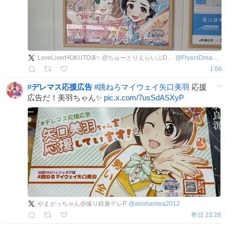
LoveLiverHOKUTO🦋✨@ちゅーとりえらいぶDay1夜現地💫
@
FryersDream_789
1:06
#
デレマス応援広告
#
跳ねろマイウェイ矢口美羽
応援
広告だ！美羽ちゃん✨
pic.x.com/7usSdASXyP
やまがっちゃん@撮り鉄兼デレP
@
anohaniwa2012
昨日 23:28