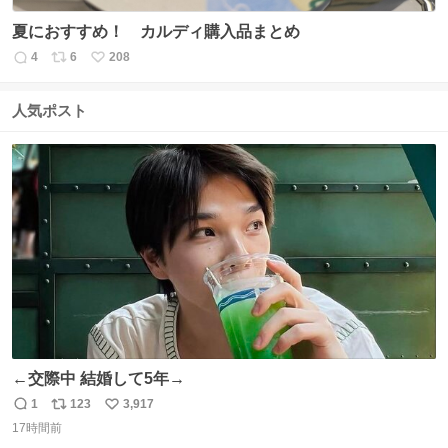
夏におすすめ！ カルディ購入品まとめ
4
6
208
返
リ
い
信
ポ
い
数
ス
ね
人気ポスト
ト
数
数
←交際中 結婚して5年→
1
123
3,917
返
リ
い
17時間前
信
ポ
い