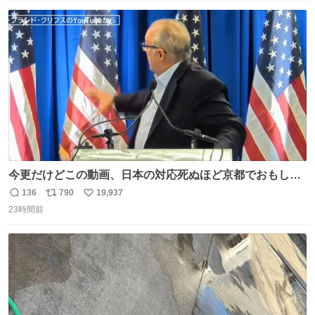
数
ス
ね
ト
数
数
今更だけどこの動画、日本の対応死ぬほど京都でおもしろ
い。 なんなら敬語で丁寧に煽りまくってるの好き。笑
136
790
19,937
返
リ
い
23時間前
信
ポ
い
数
ス
ね
ト
数
数