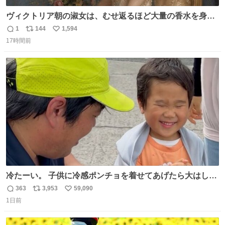
ヴィクトリア朝の淑女は、むせ返るほど大量の香水を身に
つけるものではないとされていた。それでも香水は、髪や
1
144
1,594
返
リ
い
肌の手入れと同じくらい、ヴィクトリア朝の女性達の美容
17時間前
信
ポ
い
習慣に欠かせないものだった。 当時の香水は、現在私たち
数
ス
ね
が知る香水よりも単純な組成で、その大部分は薔薇、菫、
ト
数
数
ベルガモット、
冷たーい。 子供に冷感ポンチョを着せてあげたら大はしゃ
ぎで喜んでくれました。 こんな素敵な代物を提供してくれ
363
3,953
59,090
返
リ
い
た山口県の恩師に感謝。
1日前
信
ポ
い
数
ス
ね
ト
数