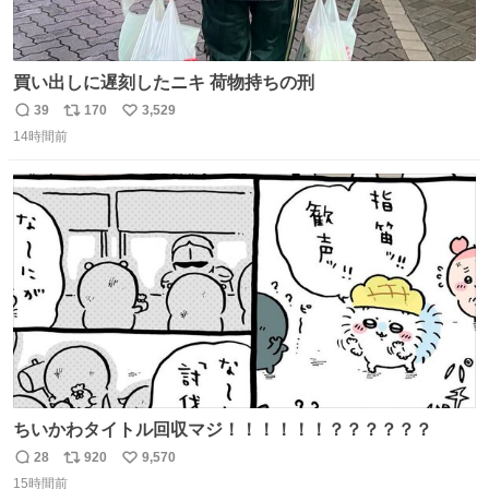
買い出しに遅刻したニキ 荷物持ちの刑
39
170
3,529
返
リ
い
14時間前
信
ポ
い
数
ス
ね
ト
数
数
ちいかわタイトル回収マジ！！！！！！？？？？？？
28
920
9,570
返
リ
い
15時間前