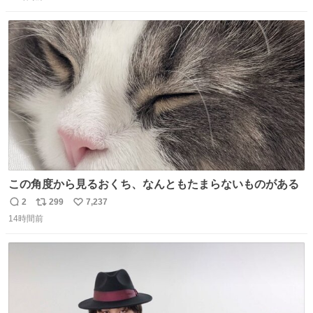
信
ポ
い
数
ス
ね
ト
数
数
この角度から見るおくち、なんともたまらないものがある
2
299
7,237
返
リ
い
14時間前
信
ポ
い
数
ス
ね
ト
数
数