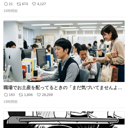
21
674
4,127
返
リ
い
16時間前
信
ポ
い
数
ス
ね
ト
数
数
職場でお土産を配ってるときの「まだ気づいてませんよ」
的な演技が毎回シンドい。
193
1,806
28,209
返
リ
い
19時間前
信
ポ
い
数
ス
ね
ト
数
数