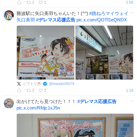
1
1
2:58
難波駅に矢口美羽ちゃんいた！(^^)
#
跳ねろマイウェイ
矢口美羽
#
デレマス応援広告
pic.x.com/QOTf1eQNDX
ニワトリ🍟
@
niwatori0079
2
2
1:19
出かけてたら見つけた！！！
#
デレマス応援広告
pic.x.com/Rfdjc1xJ5n