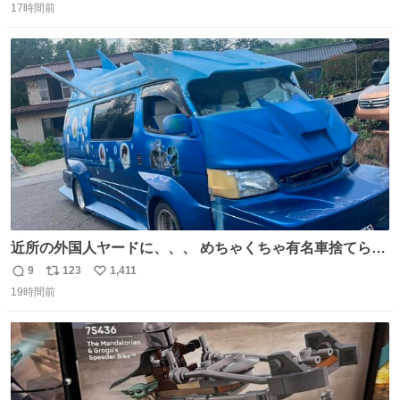
17時間前
信
ポ
い
数
ス
ね
ト
数
数
近所の外国人ヤードに、、、 めちゃくちゃ有名車捨てられ
てました😭 外装ぼろぼろだし、、 中も何にも残ってない
9
123
1,411
返
リ
い
し、、 可哀想に😢😢 今まで数十年お疲れ様でした、、 #バ
19時間前
信
ポ
い
ニング #当時 #廃車 #勿体無い
数
ス
ね
ト
数
数