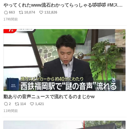
やってくれたwww流石わかってらっしゃる🤣🤣🤣 #Mステ
#西川貴教
663
10,074
132,826
返
リ
い
17時間前
信
ポ
い
数
ス
ね
ト
数
数
動ありの音声ニュースで流れてるのまじかw
2
114
1,421
返
リ
い
11時間前
信
ポ
い
数
ス
ね
ト
数