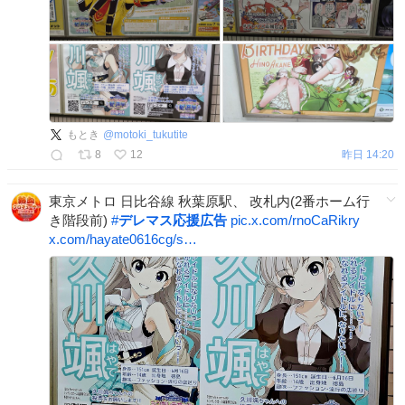
もとき
@
motoki_tukutite
8
12
昨日 14:20
東京メトロ 日比谷線 秋葉原駅、 改札内(2番ホーム行
き階段前)
#
デレマス応援広告
pic.x.com/rnoCaRikry
x.com/hayate0616cg/s…