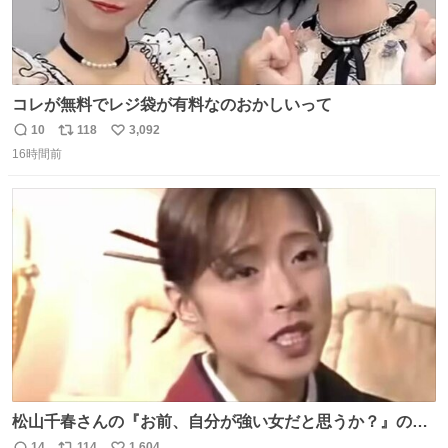
コレが無料でレジ袋が有料なのおかしいって
10
118
3,092
返
リ
い
16時間前
信
ポ
い
数
ス
ね
ト
数
数
松山千春さんの『お前、自分が強い女だと思うか？』の一
言で… 中森明菜さんが思わず本音をこぼす瞬間😭
14
114
1,604