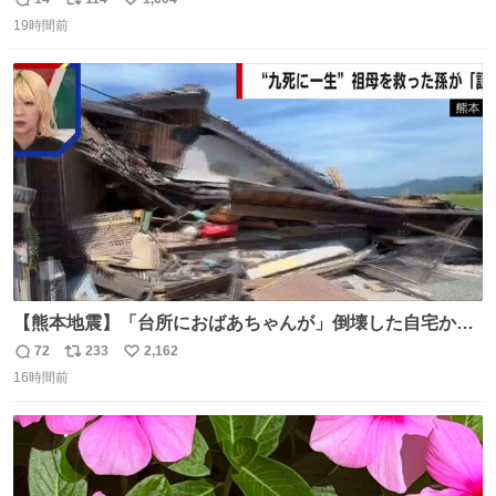
返
リ
い
19時間前
信
ポ
い
数
ス
ね
ト
数
数
【熊本地震】「台所におばあちゃんが」倒壊した自宅から
孫が救出 地震発生時、台所で夕食の準備をしていた祖母の
72
233
2,162
返
リ
い
「助けて」という声。祖母を背負い、助け出した孫が「命
16時間前
信
ポ
い
があったのは奇跡」と当時の状況を語った。
数
ス
ね
ト
数
数