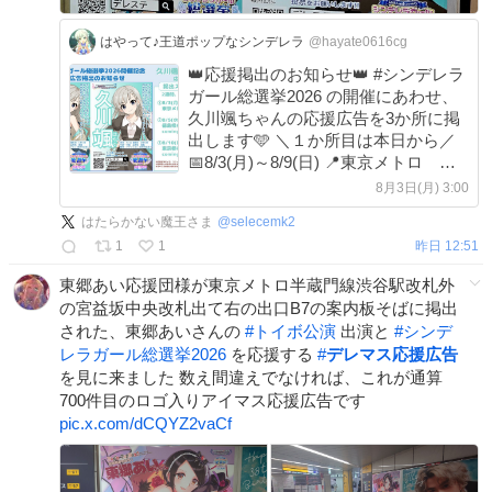
はやって♪王道ポップなシンデレラ
@hayate0616cg
👑応援掲出のお知らせ👑 #シンデレラ
ガール総選挙2026 の開催にあわせ、
久川颯ちゃんの応援広告を3か所に掲
出します🩵 ＼１か所目は本日から／
📅8/3(月)～8/9(日) 📍東京メトロ 秋
葉原駅 詳細は画像・ツリーをご確認
8月3日(月) 3:00
ください！ #デレステ応援広告 #久川
はたらかない魔王さま
@
selecemk2
颯
1
1
昨日 12:51
東郷あい応援団様が東京メトロ半蔵門線渋谷駅改札外
の宮益坂中央改札出て右の出口B7の案内板そばに掲出
された、東郷あいさんの
#
トイボ公演
出演と
#
シンデ
レラガール総選挙2026
を応援する
#
デレマス応援広告
を見に来ました 数え間違えでなければ、これが通算
700件目のロゴ入りアイマス応援広告です
pic.x.com/dCQYZ2vaCf