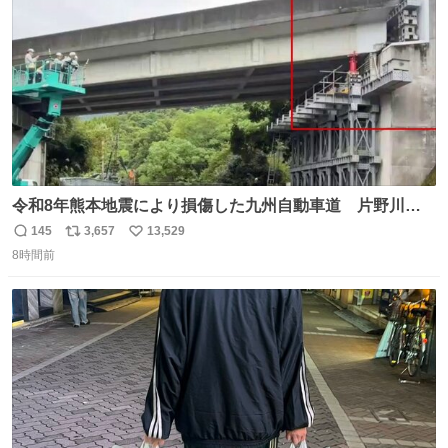
数
令和8年熊本地震により損傷した九州自動車道 片野川橋
（下り線）の復旧作業を行っています。 タイムラプス動画
145
3,657
13,529
返
リ
い
で、段差が生じた橋桁をジャッキアップしている様子をご
8時間前
信
ポ
い
紹介します。 引き続き、早期復旧に向けて着実に工事を進
数
ス
ね
めてまいります。 #NEXCO西日本 #熊本地震
ト
数
数