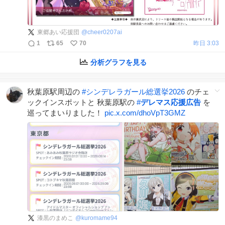
東郷あい応援団
@
cheer0207ai
1
65
70
昨日 3:03
分析グラフを見る
秋葉原駅周辺の
#
シンデレラガール総選挙2026
のチェ
ックインスポットと 秋葉原駅の
#
デレマス応援広告
を
巡ってまいりました！
pic.x.com/dhoVpT3GMZ
漆黒のまめこ
@
kuromame94