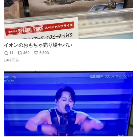
イオンのおもちゃ売り場ヤバい
11
460
5,593
返
リ
い
19時間前
信
ポ
い
数
ス
ね
ト
数
数