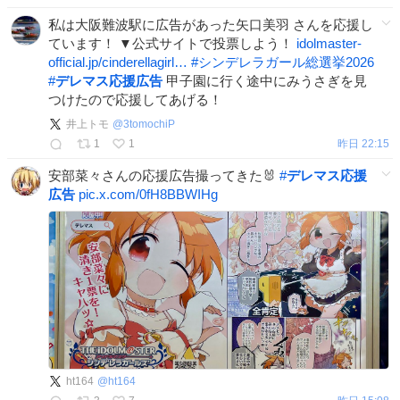
私は大阪難波駅に広告があった矢口美羽 さんを応援し
ています！ ▼公式サイトで投票しよう！
idolmaster-
official.jp/cinderellagirl…
#
シンデレラガール総選挙2026
#
デレマス応援広告
甲子園に行く途中にみうさぎを見
つけたので応援してあげる！
井上トモ
@
3tomochiP
1
1
昨日 22:15
安部菜々さんの応援広告撮ってきた🐰
#
デレマス応援
広告
pic.x.com/0fH8BBWIHg
ht164
@
ht164