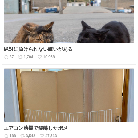
ト
数
数
絶対に負けられない戦いがある
37
1,704
10,958
返
リ
い
信
ポ
い
数
ス
ね
ト
数
数
エアコン清掃で隔離したポメ
188
3,542
47,613