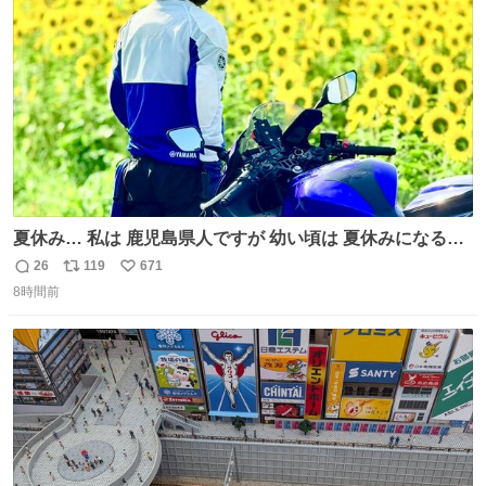
数
夏休み… 私は 鹿児島県人ですが 幼い頃は 夏休みになると
母の郷… 山梨へ遊びに行くのが楽しみでした 母の実家へ 1
26
119
671
返
リ
い
ヶ月近く泊まって … … 今の私は 医療従事者 お盆休み？ﾅﾆ
8時間前
信
ポ
い
ｿﾚｵｲｼｲﾉ?(笑 … … 子どもの頃 山梨で見た ひまわり畑の風
数
ス
ね
景 淡い記憶 そんな思い出の風景… ありますか？
ト
数
数