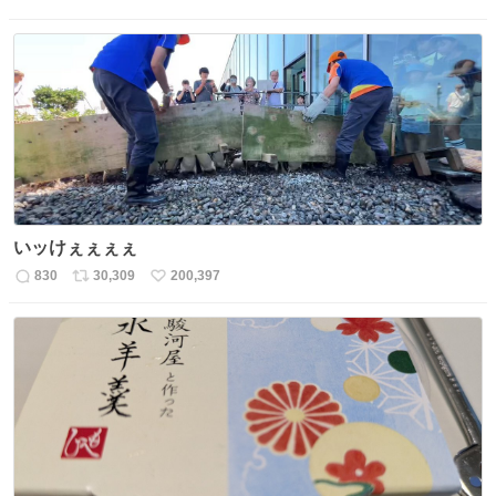
返
リ
い
信
ポ
い
数
ス
ね
ト
数
数
いッけぇぇぇぇ
830
30,309
200,397
返
リ
い
信
ポ
い
数
ス
ね
ト
数
数