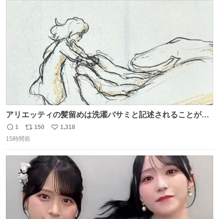
ト
数
数
アリエッティの髪留めは洗濯バサミと記述されることが多
いですが、もっと小さいプラスチックのクリップです。 バ
1
150
1,318
返
リ
い
ネは使いやすいように強度を調整してあるはず。
15時間前
信
ポ
い
数
ス
ね
ト
数
数