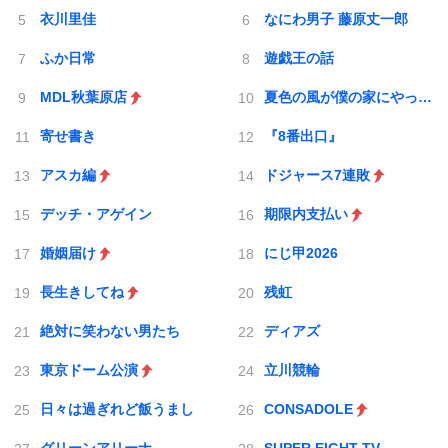
衣川里佳
なにわ男子 藤原丈一郎
ふか日常
遊戯王の話
MDL秋葉原店
夏色の風が僕の家にやってきた
寄せ書き
『8番出口』
アスカ編
ドジャース7連敗
デッチ・アゲイン
期限内支払い
婚姻届け
にじ甲2026
長生きしてね
残虹
絶対に笑わない男たち
ディアズ
東京ドーム公演
立川競輪
日々は過ぎれど飯うまし
CONSADOLE