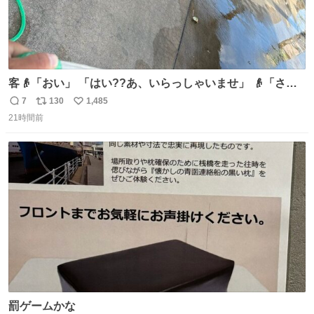
客👴「おい」 「はい??あ、いらっしゃいませ」 👴「さっ
きからずっと水出しっぱなしでもったいないだろ」 「静電
7
130
1,485
返
リ
い
気を逃がし、熱くなった地面の温度を下げ、引火事故の防
21時間前
信
ポ
い
止の為必要な作業です」 👴「水不足の昨今にもったいない
数
ス
ね
ことをするな!!」 それでは歌います、聞いてください 「井
ト
数
数
戸水」
罰ゲームかな