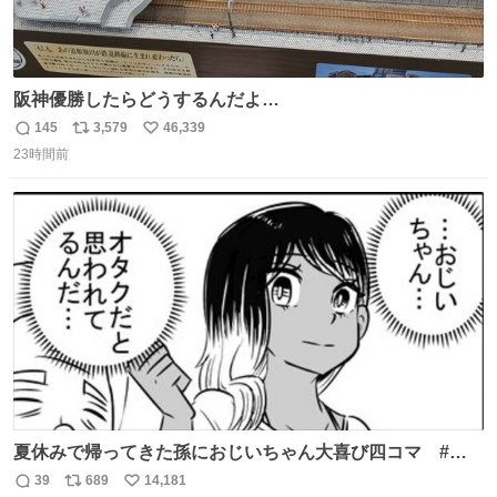
阪神優勝したらどうするんだよ…
145
3,579
46,339
返
リ
い
23時間前
信
ポ
い
数
ス
ね
ト
数
数
夏休みで帰ってきた孫におじいちゃん大喜び四コマ #四
コマ漫画 #Web漫画 #漫画が読めるハッシュタグ
39
689
14,181
返
リ
い