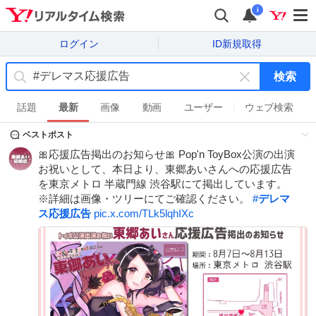
i
ログイン
ID新規取得
検索
キ
ー
話題
最新
画像
動画
ユーザー
ウェブ検索
ワ
ベストポスト
ー
ド
🎀応援広告掲出のお知らせ🎀 Pop'n ToyBox公演の出演
を
お祝いとして、本日より、東郷あいさんへの応援広告
消
を東京メトロ 半蔵門線 渋谷駅にて掲出しています。
す
※詳細は画像・ツリーにてご確認ください。
#
デレマ
ス応援広告
pic.x.com/TLk5lqhIXc