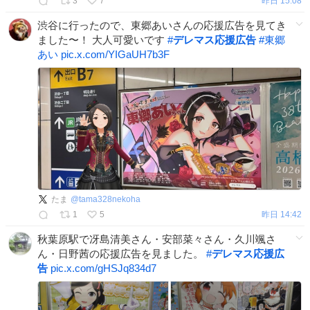
3
7
昨日 15:08
渋谷に行ったので、東郷あいさんの応援広告を見てき
ました〜！ 大人可愛いです
#
デレマス応援広告
#
東郷
あい
pic.x.com/YIGaUH7b3F
たま
@
tama328nekoha
1
5
昨日 14:42
秋葉原駅で冴島清美さん・安部菜々さん・久川颯さ
ん・日野茜の応援広告を見ました。
#
デレマス応援広
告
pic.x.com/gHSJq834d7