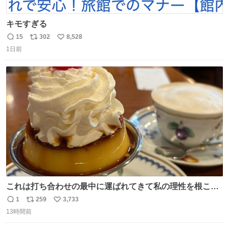
キモすぎる
15
302
8,528
返
リ
い
1日前
信
ポ
い
数
ス
ね
ト
数
数
これは打ち合わせの最中に運ばれてきて私の理性を根こそ
ぎ奪い去ったプリンの写真です。
1
259
3,733
返
リ
い
13時間前
信
ポ
い
数
ス
ね