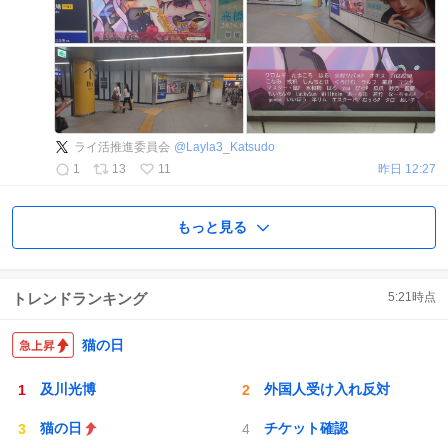
ライ活推進委員会
@
Layla3_Katsudo
1
13
11
昨日 12:27
もっと見る
トレンドランキング
5:21
時点
猫の日
及川光博
外国人受け入れ反対
猫の日
チケット確認