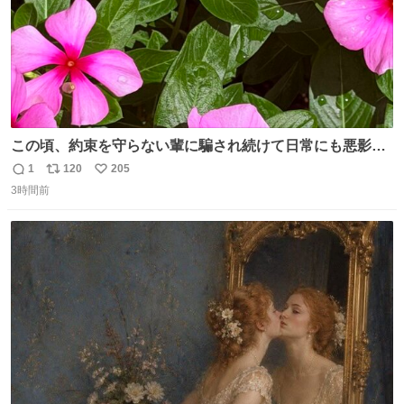
この頃、約束を守らない輩に騙され続けて日常にも悪影響
が出てきて仕事も出来ずでストレスマックス。 解決には断
1
120
205
返
リ
い
ち切るのみ。 そんな時に美しい光景は救いの刻です。 人様
3時間前
信
ポ
い
に迷惑をかける人間の神経には理解が出来ないし理解する
数
ス
ね
気もない。 実直に生きる！ 今日も嘘に負けずに頑張りま
ト
数
数
す。 #LUNE #約束