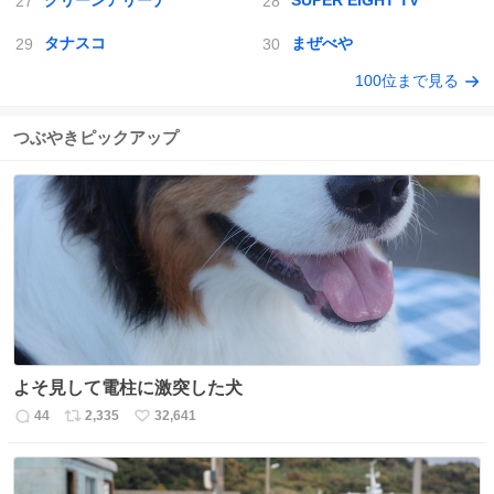
グリーンアリーナ
SUPER EIGHT TV
タナスコ
まぜべや
100位まで見る
つぶやきピックアップ
よそ見して電柱に激突した犬
44
2,335
32,641
返
リ
い
信
ポ
い
数
ス
ね