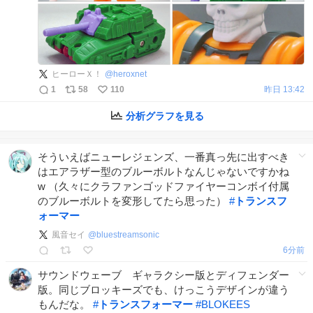
ヒーローＸ！
@
heroxnet
1
58
110
昨日 13:42
分析グラフを見る
そういえばニューレジェンズ、一番真っ先に出すべき
はエアラザー型のブルーボルトなんじゃないですかね
w （久々にクラファンゴッドファイヤーコンボイ付属
のブルーボルトを変形してたら思った）
#
トランスフ
ォーマー
風音セイ
@
bluestreamsonic
7分前
サウンドウェーブ ギャラクシー版とディフェンダー
版。同じブロッキーズでも、けっこうデザインが違う
もんだな。
#
トランスフォーマー
#
BLOKEES