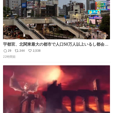
宇都宮、北関東最大の都市で人口50万人以上いるし都会何
だろうなと思っていたら想像以上に都会で興奮した
29
244
2,538
返
リ
い
22時間前
信
ポ
い
数
ス
ね
ト
数
数