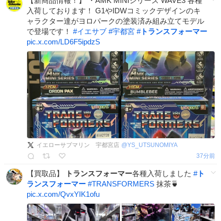
【新商品情報！】 ・AMK MINIシリーズ WAVE3 各種
入荷しております！ G1やIDWコミックデザインのキ
ャラクター達がヨロパークの塗装済み組み立てモデル
で登場です！
#
イエサブ
#
宇都宮
#
トランスフォーマー
pic.x.com/LD6F5ipdzS
イエローサブマリン 宇都宮店
@
YS_UTSUNOMIYA
37分前
【買取品】
トランスフォーマー
各種入荷しました
#
ト
ランスフォーマー
#
TRANSFORMERS
抹茶🍵
pic.x.com/QvxYIK1ofu