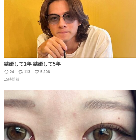
数
結婚して1年 結婚して5年
24
113
5,206
返
リ
い
15時間前
信
ポ
い
数
ス
ね
ト
数
数