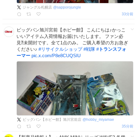
ジャングル札幌店
@
sapporojungle
33分前
ビッグバン旭川宮前【ホビー館】 こんにちは♪かっこ
いいアイテム入荷情報お届けいたします。 ファン必
見⁈未開封です。全て1点のみ。 ご購入希望の方お急ぎ
ください♪
#
リサイクルショップ
#
戦隊
#
トランスフォ
ーマー
pic.x.com/P8e8CUQSIU
ビッグバン【ホビー館】旭川宮前店
@
hobby_miyamae
35分前