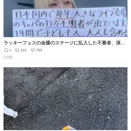
ラッキーフェスの金爆のステージに乱入した不審者、演出
かと思ったら本物でめちゃくちゃ思想の強い紙掲げてて怖
1
103
764
返
リ
い
すぎる。
1日前
信
ポ
い
数
ス
ね
ト
数
数