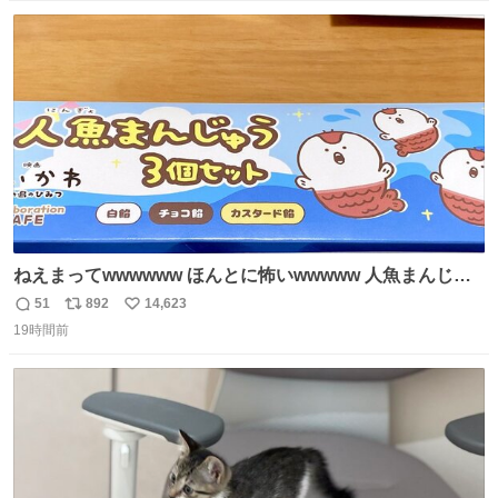
カレサークルに突撃して所属するという奇行で事なきを得
数
ス
ね
た。 高偏差値に行けないならせめてそれくらいした方が予
ト
数
数
後がいいです。 https://t.co/9nMHIrETkw
ねえまってwwwwww ほんとに怖いwwwww 人魚まんじゅ
う買ってきたから私も永遠のいのちを…ぐへへ…と思いな
51
892
14,623
返
リ
い
がら1つ食べたら 奥歯欠けたんだけど！！！！？？？ しか
19時間前
信
ポ
い
もガッツリ😭 まんじゅうだよ？？？？？？ ガリッて言っ
数
ス
ね
たから何？と思って口から出したら自分の歯wwwwww セ
ト
数
数
イレーンの呪いじゃん😭