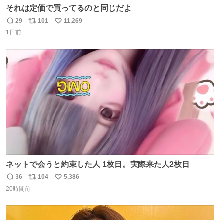
それは定価で買ってるのと同じだよ
29
101
11,269
返
リ
い
1日前
信
ポ
い
数
ス
ね
ト
数
数
ネットで会うと約束した人 1枚目。実際来た人2枚目
36
104
5,386
返
リ
い
20時間前
信
ポ
い
数
ス
ね
ト
数