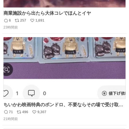
商業施設から出たら大体コレでほんとイヤ
6
257
1,691
返
リ
い
23時間前
信
ポ
い
数
ス
ね
ト
数
数
ちいかわ映画特典のボンドロ、不要ならその場で受け取り
辞退すれば良いのに白々しい
71
496
9,307
返
リ
い
21時間前
信
ポ
い
数
ス
ね