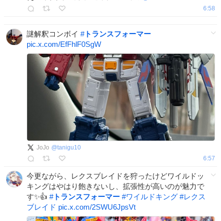
6:58
謎解釈コンボイ
#
トランスフォーマー
pic.x.com/EfFhlF0SgW
JoJo
@
tanigu10
6:57
今更ながら、レクスブレイドを狩ったけどワイルドッ
キングはやはり飽きないし、拡張性が高いのが魅力で
す✨👍
#
トランスフォーマー
#
ワイルドキング
#
レクス
ブレイド
pic.x.com/2SWU6JpsVt