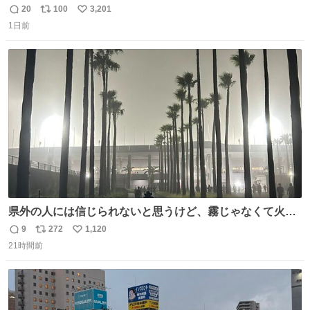
20
100
3,201
返
リ
い
1日前
信
ポ
い
数
ス
ね
ト
数
数
県外の人には信じられないと思うけど、霧じゃなくて火山
灰です🌋 #桜島
9
272
1,120
返
リ
い
21時間前
信
ポ
い
数
ス
ね
ト
数
数