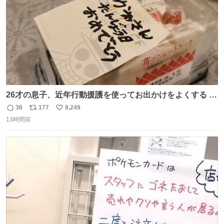
26才の息子、近年行動援護を使ってお出かけをよくする 親
との外出はもう嫌らしい。 中身は小学生位なのに小癪な😅
36
177
9,249
返
リ
い
昨日は夜のショッピングモールに行った 先に寝といてよ❗
13時間前
信
ポ
い
と何度も何度も言い残して。 起きたら冷蔵庫に… ああ、こ
数
ス
ね
れ買いに行ってくれたんだ…😭
ト
数
数