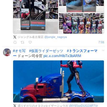
ジャングル名古屋店
@
jungle_nagoya
7:08
#
オモ写
#
仮面ライダーゼッツ
#
トランスフォーマ
ー
ドォーン司令官
pic.x.com/HIbTx3bARM
通りすがりのオタク⭐︎セイザージュウガ
@
tY65snDUG1WF7Vr