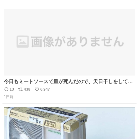
信
ポ
い
数
ス
ね
ト
数
数
今日もミートソースで皿が死んだので、天日干しをしてい
ます🍝 ありがとう先人の知恵
13
438
6,947
返
リ
い
1日前
信
ポ
い
数
ス
ね
ト
数
数