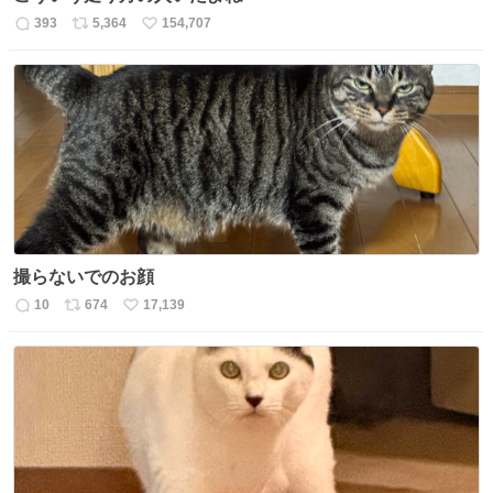
393
5,364
154,707
返
リ
い
信
ポ
い
数
ス
ね
ト
数
数
撮らないでのお顔
10
674
17,139
返
リ
い
信
ポ
い
数
ス
ね
ト
数
数