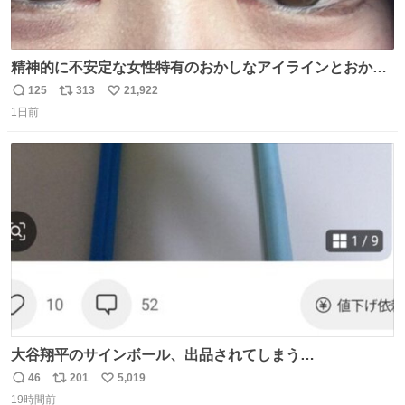
精神的に不安定な女性特有のおかしなアイラインとおかし
な眉毛辞めてくれ本当に
125
313
21,922
返
リ
い
1日前
信
ポ
い
数
ス
ね
ト
数
数
大谷翔平のサインボール、出品されてしまう…
46
201
5,019
返
リ
い
19時間前