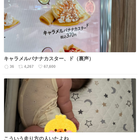
数
ス
ね
ト
数
数
キャラメルバナナカスター、ド（裏声）
36
4,267
67,600
返
リ
い
信
ポ
い
数
ス
ね
ト
数
数
こういう走り方の人いたよね