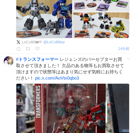
LoCo86🚂🎌
@
LoCo86toy
14分前
#
トランスフォーマー
レジェンズのパーセプターお買
取させて頂きました！ 欠品のある物等もお買取させて
頂けますので状態等はあまり気にせず気軽にお持ちく
ださい！
pic.x.com/AoVtx0qbo3