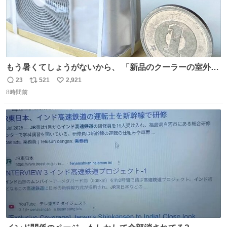
もう暑くてしょうがないから、 「新品のクーラーの室外機
のミニチュア」 でも見ていってよ
23
521
2,921
返
リ
い
8時間前
信
ポ
い
数
ス
ね
ト
数
数