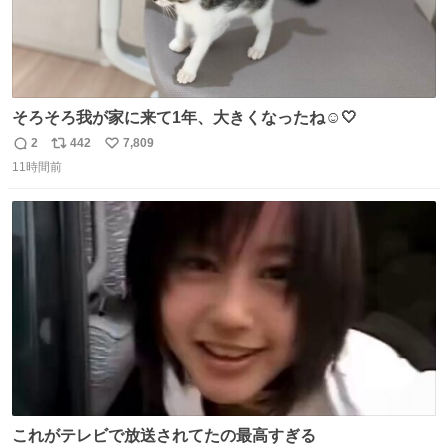
そろそろ我が家に来て1年、大きくなったね☺️🤍
2
442
7,809
返
リ
い
11時間前
信
ポ
い
数
ス
ね
ト
数
数
これがテレビで放送されてたの最高すぎる