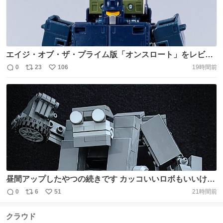
エイジ・オブ・ザ・プライム版「オンスロート」をレビュ
ーしました！まずは「オンスロート」単体から！ #トラン
0
23
106
19時間前
返
リ
い
スフォーマー #Transformers https://t.co/DH5EUzbsV7
信
ポ
い
数
ス
ね
ト
数
数
昼間アップしたやつの続きです カッコいいロボもいいけ
ど、たまにはこんな感じのもいいよね ビークルモードはも
0
6
51
21時間前
返
リ
い
うちょっとなんとかなりそうなので、改修予定です
信
ポ
い
#LEGO #transformers https://t.co/DrnMVU5KDy
クラウド
数
ス
ね