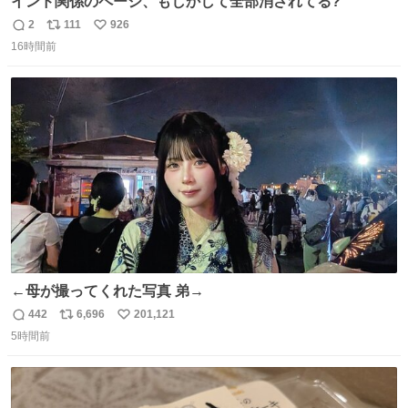
インド関係のページ、もしかして全部消されてる?
2
111
926
返
リ
い
16時間前
信
ポ
い
数
ス
ね
ト
数
数
←母が撮ってくれた写真 弟→
442
6,696
201,121
返
リ
い
5時間前
信
ポ
い
数
ス
ね
ト
数
数