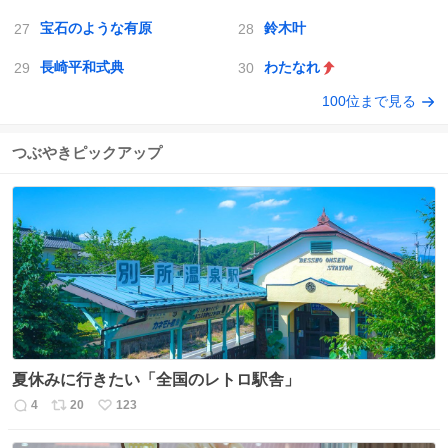
宝石のような有原
鈴木叶
長崎平和式典
わたなれ
100位まで見る
つぶやきピックアップ
夏休みに行きたい「全国のレトロ駅舎」
4
20
123
返
リ
い
信
ポ
い