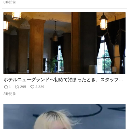
収して解析すると、出頭する前に事故の詳しい状況やどう
8時間前
信
ポ
い
対応すればいいかをAIに相談していたことがわかった。し
数
ス
ね
かし、AIの回答は「正直に警察に話すように」だった。
ト
数
数
ホテルニューグランドへ初めて泊まったとき、スタッフさ
まから朝のロビーはとても綺麗ですと教えていただいた。
1
295
2,229
返
リ
い
薄暗がりの重厚な造りへ、まずやわらかな光が差し込み、
8時間前
信
ポ
い
しだいに馴染んでいって、時間をかけていつもの美しさへ
数
ス
ね
と移ろっていく。120分のドラマチック。
ト
数
数