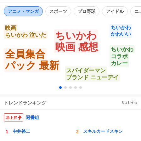
ト
数
数
アニメ・マンガ
スポーツ
プロ野球
アイドル
ニ
映画
ちいかわ
ちいかわ
かわいい
ちいかわ 泣いた
映画 感想
ちいかわ
全員集合
コラボ
パック 最新
カレー
スパイダーマン
ブランド ニューデイ
トレンドランキング
8:21
時点
冠番組
中井裕二
スキルカードスキン