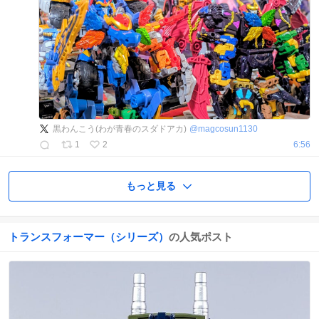
黒わんこう(わが青春のスダドアカ)
@
magcosun1130
1
2
6:56
もっと見る
トランスフォーマー（シリーズ）
の人気ポスト