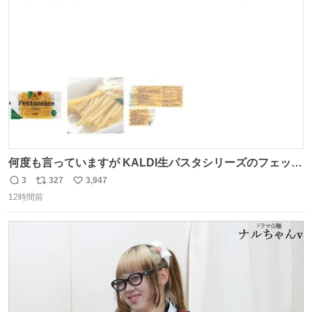
ト
数
数
何度も言っていますが KALDI生パスタシリーズのフェット
チーネは 真剣(ガチ)で美味いぞ
3
327
3,947
返
リ
い
12時間前
信
ポ
い
数
ス
ね
ト
数
数