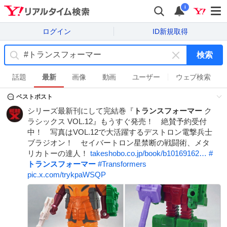
i
ログイン
ID新規取得
検索
キ
ー
話題
最新
画像
動画
ユーザー
ウェブ検索
ワ
ベストポスト
ー
ド
シリーズ最新刊にして完結巻『
トランスフォーマー
ク
を
ラシックス VOL.12』もうすぐ発売！ 絶賛予約受付
消
中！ 写真はVOL.12で大活躍するデストロン電撃兵士
す
ブラジオン！ セイバートロン星禁断の戦闘術、メタ
リカトーの達人！
takeshobo.co.jp/book/b10169162…
#
トランスフォーマー
#
Transformers
pic.x.com/trykpaWSQP