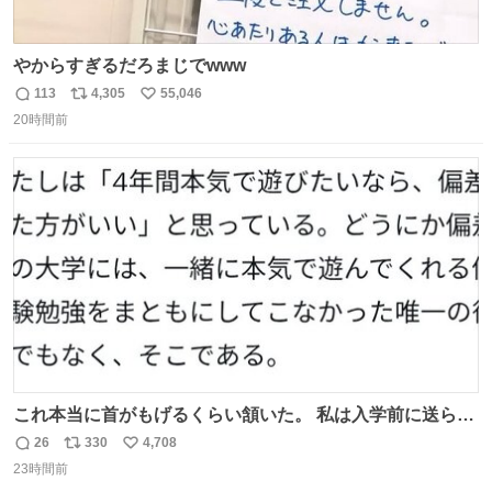
やからすぎるだろまじでwww
113
4,305
55,046
返
リ
い
20時間前
信
ポ
い
数
ス
ね
ト
数
数
これ本当に首がもげるくらい頷いた。 私は入学前に送られ
てきた、大学のサークル紹介冊子を見た時点で終わりを感
26
330
4,708
返
リ
い
じたので、女子大でもないくせに偏差値の高い大学のイン
23時間前
信
ポ
い