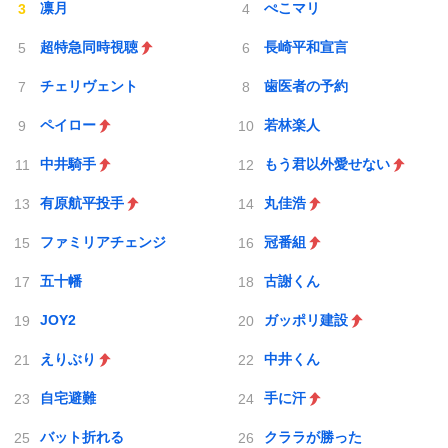
凛月
ぺこマリ
超特急同時視聴
長崎平和宣言
チェリヴェント
歯医者の予約
ペイロー
若林楽人
中井騎手
もう君以外愛せない
有原航平投手
丸佳浩
ファミリアチェンジ
冠番組
五十幡
古謝くん
JOY2
ガッポリ建設
えりぶり
中井くん
自宅避難
手に汗
バット折れる
クララが勝った