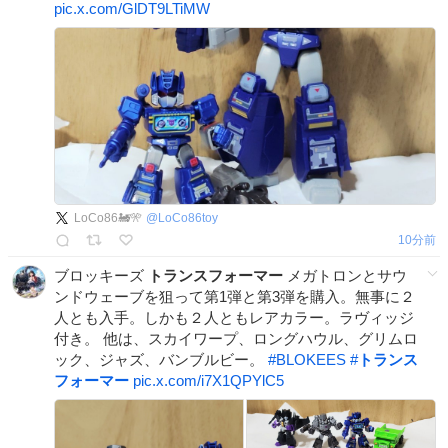
pic.x.com/GlDT9LTiMW
LoCo86🚂🎌
@
LoCo86toy
10分前
ブロッキーズ
トランスフォーマー
メガトロンとサウ
ンドウェーブを狙って第1弾と第3弾を購入。無事に２
人とも入手。しかも２人ともレアカラー。ラヴィッジ
付き。 他は、スカイワープ、ロングハウル、グリムロ
ック、ジャズ、バンブルビー。
#
BLOKEES
#
トランス
フォーマー
pic.x.com/i7X1QPYlC5