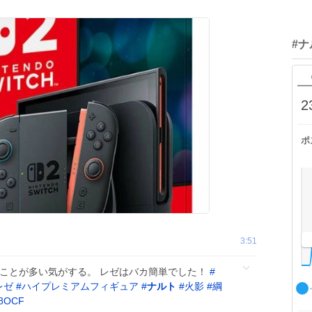
#
2
ポ
3:51
ることが多い気がする。 レゼはバカ簡単でした！
#
レゼ
#
ハイプレミアムフィギュア
#
ナルト
#
火影
#
綱
28OCF