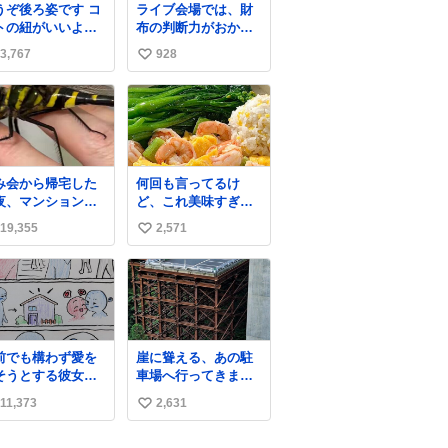
うぞ後ろ姿です コ
ライブ会場では、財
トの紐がいいよ
布の判断力がおかし
…そして腰が細い
くなる。
3,767
928
い
い
ね
数
み会から帰宅した
何回も言ってるけ
夜、マンションの
ど、これ美味すぎん
下にいらっしゃっ
の！！！低カロリー
19,355
2,571
い
オニヤンマ様 まさ
で満足感エグいから
こんな都会でお会
一生食べてる😭
い
できるなんて思っ
ね
おらず大興奮して
数
ります かっこよす
る 指を差し伸べる
乗ってきてくれた
前でも構わず愛を
崖に聳える、あの駐
でひとまず一緒に
そうとする彼女と
車場へ行ってきまし
宅しましたが、飛
前では恥ずかしい
た。
ないということは
11,373
2,631
い
ど彼女を死ぬほど
っていらっしゃる
している彼氏 同士
い
でしょうか…素敵
ませんか✋️