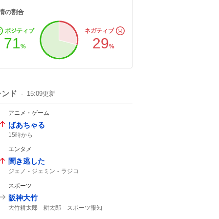
情の割合
ポジティブ
ネガティブ
71
29
%
%
レンド
15:09
更新
アニメ・ゲーム
ばあちゃる
15時から
エンタメ
聞き逃した
ジェノ
ジェミン
ラジコ
スポーツ
阪神大竹
大竹耕太郎
耕太郎
スポーツ報知