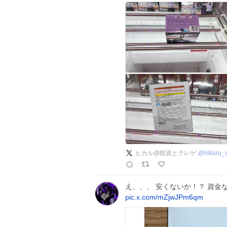
ヒカル@投資とクレゲ
@
hikaru
え、、、 安くないか！？ 資金
pic.x.com/mZjwJPm6qm