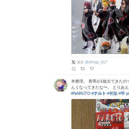
慎吾
@
shingo_017
本整理。 青帯が1枚出てきたの
んくなってきたな〜。 とりあ
#
NARUTO
#
ナルト
#
初版
#
帯
p