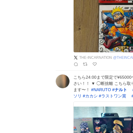
THE-INCARNATION
@
THEINCA
こちら24:00まで限定で¥65
さい！！ ▼ ◯断捨離 こちら
ます〜！
#
NARUTO
#
ナルト
ソリ
#
カカシ
#
ラストワン賞