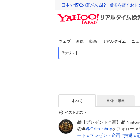
日本で45℃の夏が来る!? 猛暑を賢くお
ウェブ
画像
動画
リアルタイム
ニュ
画像・動画
すべて
ベストポスト
🎁【プレゼント企画】🎁 Ninten
②🔔
@Grim_shop
をフォロー ➤
ード
#
プレゼント企画
#
抽選
#