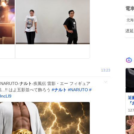
す
ね
数
電
北海
遅延
13:23
ARUTO-
ナルト
-疾風伝 雷影・エー フィギュア
結...!! はよ五影並べて飾ろう
#
ナルト
#
NARUTO
#
9ncLl9
近藤
『
ス
12
「