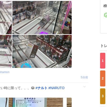
感
ト
1
_shamon
5分前
2
ない時に限って、、、😂
#
ナルト
#
NARUTO
3