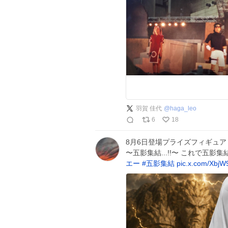
羽賀 佳代
@
haga_leo
6
18
8月6日登場プライズフィギュア N
〜五影集結...!!〜 これで五影集
エー
#
五影集結
pic.x.com/XbjW