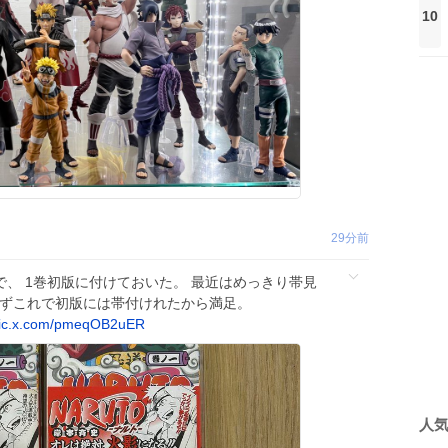
10
29分前
で、 1巻初版に付けておいた。 最近はめっきり帯見
えずこれで初版には帯付けれたから満足。
ic.x.com/pmeqOB2uER
人