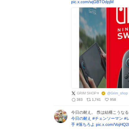
pic.x.com/wjGBTOdpjM
GRIM SHOP⚜️
@
Grim_shop
383
1,741
958
今日の耐え。 📕は結構こうな
今日の耐え
#
チェンソーマン
#
手
#
落ちろよ
pic.x.com/VojHQ