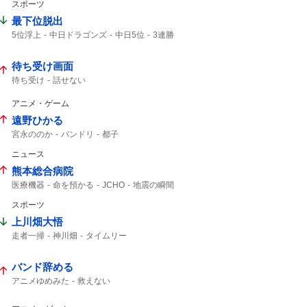
スポーツ
最下位脱出
5位浮上
中日ドラゴンズ
中日5位
3連勝
ドラゴンズ
セ・リーグ
3ゲーム
待ち受け画面
待ち受け
話せない
アニメ・ゲーム
遠野ひかる
宮永ののか
バンドリ
都子
ニュース
熊本総合病院
医療機器
命を預かる
JCHO
地震の瞬間
映ってる
この映像
スポーツ
上川畑大悟
走者一掃
神川畑
タイムリー
北海道日本ハム
sky
バンド辞める
アニメゆめみた
救えない