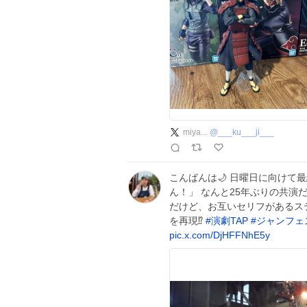
miya...
@
___ku___ji___
こんばんは🌙 日曜日に向けて
ん！」 なんと25年ぶりの共演だ
だけど、お互いセリフがあるステ
を再現⁉️
#
演劇TAP
#
ジャンフェ
pic.x.com/DjHFFNhE5y