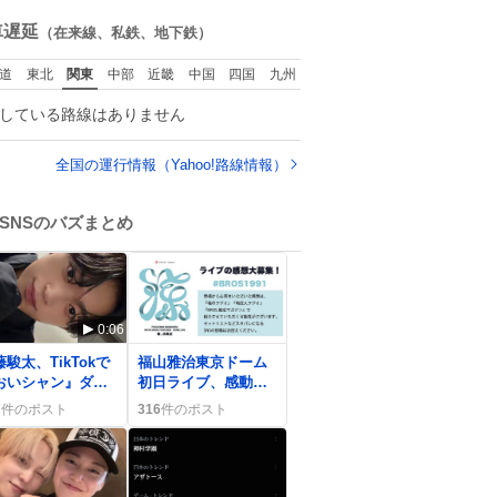
ぎる
ね
数
車遅延
（在来線、私鉄、地下鉄）
道
東北
関東
中部
近畿
中国
四国
九州
している路線はありません
全国の運行情報（Yahoo!路線情報）
SNSのバズまとめ
0:06
0
駿太、TikTokで
福山雅治東京ドーム
おいシャン』ダン
初日ライブ、感動と
披露にファン歓喜
熱狂がSNSで広がり
7
件のポスト
316
件のポスト
神すぎる」
ファン歓喜