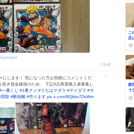
こ
足
も
い
い
RNATION7
ね
13:40
数
000〜にします！ 気になった方お気軽にコメントくだ
取り急ぎ資金確保のため、 下記4点再度購入者募集し
彼
う
#
一番くじ
#
1番クジ
#
うちはマダラ
#
デイダラ
#
サ
た
#
買取
#
断捨離
#
売ります
pic.x.com/BQkbo7DvWm
い
味
て
い
ね
数