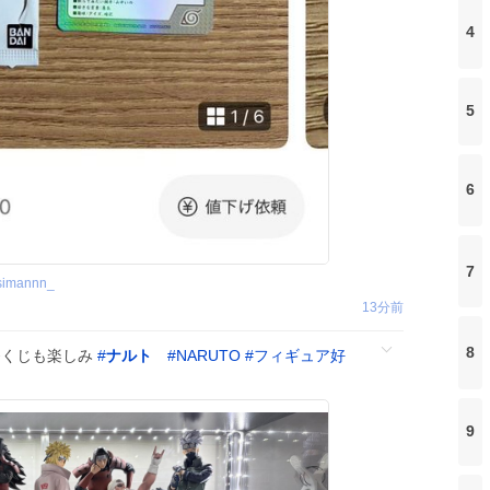
4
5
6
7
simannn_
13分前
8
番くじも楽しみ
#
ナルト
#
NARUTO
#
フィギュア好
9