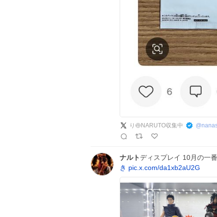
り🍥NARUTO収集中
@
nana
ナルト
ディスプレイ 10月の一
き
pic.x.com/da1xb2aU2G