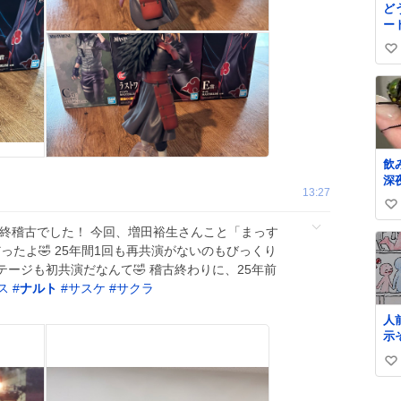
ど
ー
ね
い
い
ね
数
飲
深
13:27
廊
い
た
か
い
最終稽古でした！ 今回、増田裕生さんこと「まっす
い
ね
ったよ🤣 25年間1回も再共演がないのもびっくり
て
数
ージも初共演だなんて🤣 稽古終わりに、25年前
お
ス
#
ナルト
#
サスケ
#
サクラ
ぎ
と
人
の
示
帰
人
ば
い
け
弱
愛
い
の
い