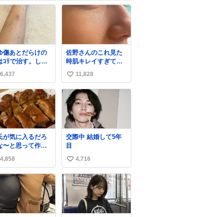
ゆ傷あとだらけの
佐野さんのこれ見た
はｺﾘで治す。しか
時肌キレイすぎてび
白くなる。
っくりしたし、やは
6,437
11,828
い
りアイドルって体型･
肌管理すごすぎる
い
ね
数
氏が気に入るだろ
交際中 結婚して5年
な〜と思って作っ
目
ら想像の何倍も美
4,858
4,716
い
しい美味しい言っ
くれて嬉しい
い
ね
数