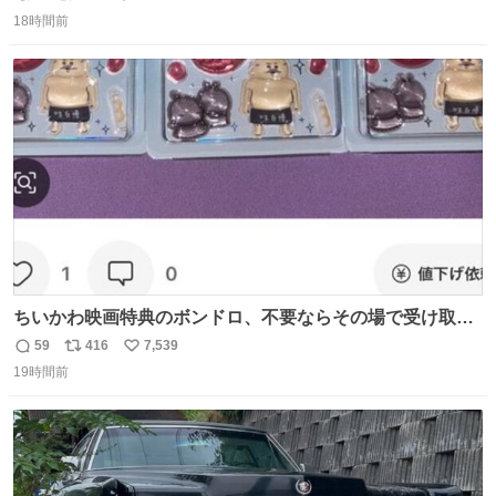
返
リ
い
18時間前
信
ポ
い
数
ス
ね
ト
数
数
ちいかわ映画特典のボンドロ、不要ならその場で受け取り
辞退すれば良いのに白々しい
59
416
7,539
返
リ
い
19時間前
信
ポ
い
数
ス
ね
ト
数
数