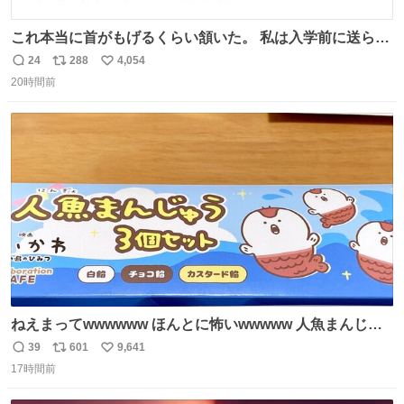
これ本当に首がもげるくらい頷いた。 私は入学前に送られ
てきた、大学のサークル紹介冊子を見た時点で終わりを感
24
288
4,054
返
リ
い
じたので、女子大でもないくせに偏差値の高い大学のイン
20時間前
信
ポ
い
カレサークルに突撃して所属するという奇行で事なきを得
数
ス
ね
た。 高偏差値に行けないならせめてそれくらいした方が予
ト
数
数
後がいいです。 https://t.co/9nMHIrETkw
ねえまってwwwwww ほんとに怖いwwwww 人魚まんじゅ
う買ってきたから私も永遠のいのちを…ぐへへ…と思いな
39
601
9,641
返
リ
い
がら1つ食べたら 奥歯欠けたんだけど！！！！？？？ しか
17時間前
信
ポ
い
もガッツリ😭 まんじゅうだよ？？？？？？ ガリッて言っ
数
ス
ね