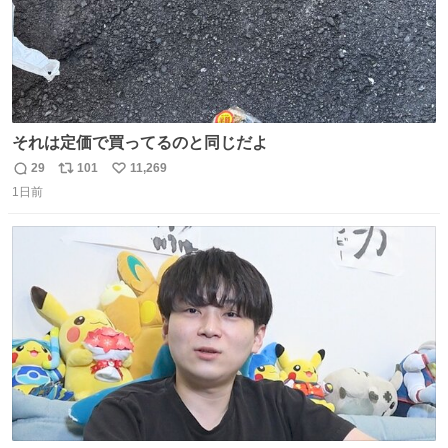
それは定価で買ってるのと同じだよ
29
101
11,269
返
リ
い
1日前
信
ポ
い
数
ス
ね
ト
数
数