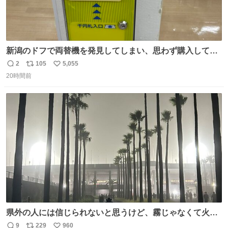
新潟のドフで両替機を発見してしまい、思わず購入してし
まい大阪に発送するイベントが発生
2
105
5,055
返
リ
い
20時間前
信
ポ
い
数
ス
ね
ト
数
数
県外の人には信じられないと思うけど、霧じゃなくて火山
灰です🌋 #桜島
9
229
960