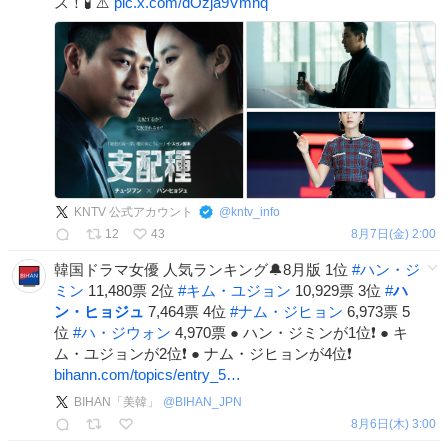
ス！🧪 ⚠️
pic.x.com/dOzja9Vmnq
KNTV 公式アカウント
@
kntv_info
12
43
8月7日(金) 2:00
韓国ドラマ女優 人気ランキング🔔8月版 1位
#
ハン・ジ
ミン
11,480票 2位
#
キム・ユジョン
10,929票 3位
#
ハ
ン・ヒョジュ
7,464票 4位
#
ナム・ジヒョン
6,973票 5
位
#
ハ・ジウォン
4,970票 ● ハン・ジミンが1位❗ ● キ
ム・ユジョンが2位❗ ● ナム・ジヒョンが4位❗
bihann.com/topics/entry_5…
BIHAN「美韓」
@
BIHAN_JPN
8月6日(木) 3:00