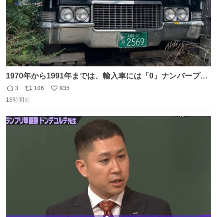
1970年から1991年までは、輸入車には「0」ナンバープレ
ートが使用されていました。 その後、この制度は廃止さ
3
106
935
返
リ
い
れ、すべての「0」ナンバープレートは抹消・無効化され
18時間前
信
ポ
い
ました。 ところが最近、その「0」ナンバープレートを装
数
ス
ね
着した車両が発見されました。 今でも残っていること自体
ト
数
数
が奇跡です……。