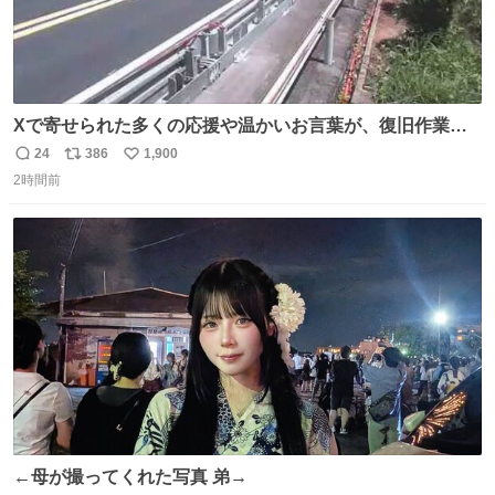
Xで寄せられた多くの応援や温かいお言葉が、復旧作業に
携わる社員の大きな励みとなっております。ありがとうご
24
386
1,900
返
リ
い
ざいます。 九州道
2時間前
信
ポ
い
数
ス
ね
ト
数
数
←母が撮ってくれた写真 弟→