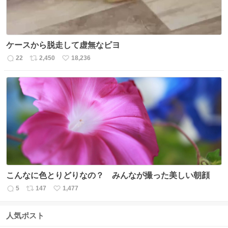
ケースから脱走して虚無なピヨ
22
2,450
18,236
返
リ
い
信
ポ
い
数
ス
ね
ト
数
数
こんなに色とりどりなの？ みんなが撮った美しい朝顔
5
147
1,477
返
リ
い
信
ポ
い
数
ス
ね
人気ポスト
ト
数