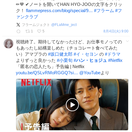
✏🤎 ✔ノートを開いてHAN HYO-JOOの文字をクリッ
ク！
flammepress.com/blog/special/9…
#
フラーム
#
フ
ァンクラブ
フラームジェクト
@
FLaMme_ject
1
5
8月4日(火) 9:00
視聴終了。期待してなかったけど、お仕事モノっての
もあったし結構楽しめた（チョコレート食べてみた
い）アマプラの
#
坂口健太郎
#
イ・セヨン
の
#
ドラマ
よりずっと良かった
#
小栗旬
#
ハン・ヒョジュ
#
Netflix
「匿名の恋人たち」予告編 | Netflix
youtu.be/QSLvRMoRGGQ?si…
@YouTube
より