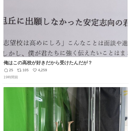
数
俺はこの高校が好きだから受けたんだが？
25
105
4,259
返
リ
い
19時間前
信
ポ
い
数
ス
ね
ト
数
数