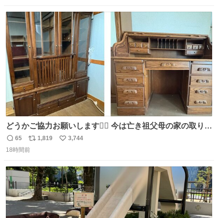
数
ス
ね
ト
数
数
どうかご協力お願いします🙇‍♂️ 今は亡き祖父母の家の取り壊
しが決まり、どうしても処分して欲しくない食器棚と机の
65
1,819
3,744
返
リ
い
引き取り手を探しております この2つは私の祖母が当初一
18時間前
信
ポ
い
目惚れで購入したもので、祖母はc型肝炎で58歳という若
数
ス
ね
さで亡くなりましたが、この家具達をとても大切にしてお
ト
数
数
りました 続く↓