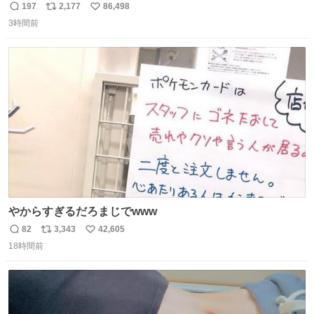
197
2,177
86,498
返
リ
い
3時間前
信
ポ
い
数
ス
ね
ト
数
数
やからすぎるだろまじでwww
82
3,343
42,605
返
リ
い
18時間前
信
ポ
い
数
ス
ね
ト
数
数