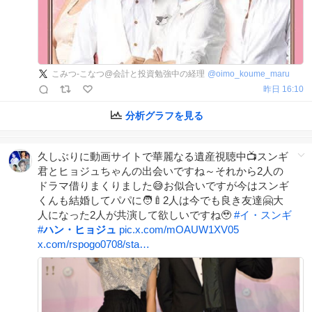
こみつ-こなつ@会計と投資勉強中の経理
@
oimo_koume_maru
昨日 16:10
分析グラフを見る
久しぶりに動画サイトで華麗なる遺産視聴中📺スンギ
君とヒョジュちゃんの出会いですね～それから2人の
ドラマ借りまくりました😅お似合いですが今はスンギ
くんも結婚してパパに🧑‍🍼2人は今でも良き友達🤗大
人になった2人が共演して欲しいですね🥹
#
イ・スンギ
#
ハン・ヒョジュ
pic.x.com/mOAUW1XV05
x.com/rspogo0708/sta…