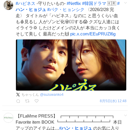
#
ハピネス
-守りたいもの-
#
Netflix
#
韓国ドラマ
🇰🇷
#
ハン・ヒョジュ
#
パク・ヒョンシク
〈2026/2/28 完
走〉 タイトルが「ハピネス」なのに と思うくらい血
も🩸見るし 人がゾンビ化🧟🧟‍♀️する😱 クズな人達には
イライラ💢 したけどメインの2人が 本当にカッコ良く
そして美しく 最高だった🙌
pic.x.com/EEuPRUZl6g
ちゃっくん
@
suzuwanko4
8月5日(水) 12:48
【FLaMme PRESS】 ┏━┳━┳━┳━┳━┳━┓
Favorite item BOOK ┗━┻━┻━┻━┻━┻━┛ 本日
アップのアイテムは…
#
ハン・ヒョジュ
のお気に入り