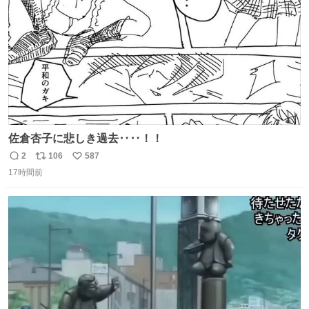
数
佐倉杏子に悲しき過去‥‥！！
2
106
587
返
リ
い
17時間前
信
ポ
い
数
ス
ね
ト
数
数