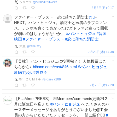
シリウス
@
sirius165tweet
8月3日(月) 0:17
ファイヤー・ブラスト 恋に落ちた消防士
@U
-
NEXT。ハン・ヒョジュ。消防士と医者のラブロマン
ス。テンポも良くて良かったけどドラマと違って回収
が弱いのはしょうがないか。
#
ハン・ヒョジュ
#
韓国
映画
#
ファイヤー・ブラスト
#
恋に落ちた消防士
大豆
@
takeizzy
7月23日(木) 14:38
【美韓】 ハン・ヒョジュに投票完了！ 人気投票はこ
ちらから↓
bihann.com/cast/846.html
#
ハン・ヒョジュ
#
Hanhyoju
#
한효주
🐯ＩＺＵＭＩ🐯
@
rose77209
7月23日(木) 7:20
【FLaMme PRESS】 💌Members’comments更新💌 2
月に誕生日を迎えた
#
ハン・ヒョジュ
へ たくさんのバ
ースデーメッセージをありがとうございました🎂❣️ 会
員の方からいただいたメッセージを、一部ご紹介💁‍♀️
#