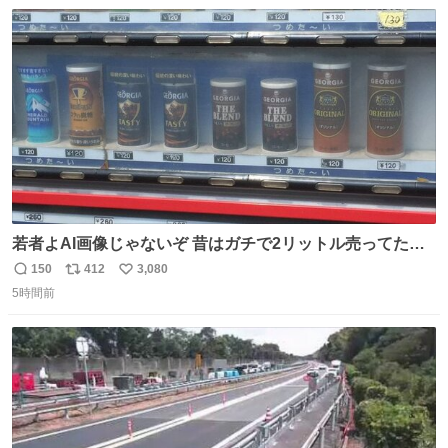
数
若者よAI画像じゃないぞ 昔はガチで2リットル売ってたん
やでw
150
412
3,080
返
リ
い
5時間前
信
ポ
い
数
ス
ね
ト
数
数