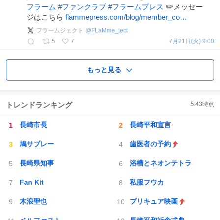
フラーム
#
ファンクラブ
#
フラームプレス
✏️メッセー
ジはこちら
flammepress.com/blog/member_co…
フラームジェクト
@
FLaMme_ject
5
7
7月21日(火) 9:00
もっと見る
トレンドランキング
5:43
時点
長崎市長
長崎平和宣言
鳩サブレー
歯医者の予約
長崎県知事
浴槽とネオンテトラ
Fan Kit
私服フウカ
木浪聖也
プリキュア映画