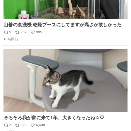
山善の食洗機 乾燥ブースにしてますが高さが欲しかったの
でコレクションケースを置くだけのツルセコ改造 扉が手前
5
257
995
返
リ
い
に開き天井の温度もしっかり上がるのでかなり使いやすく
18時間前
信
ポ
い
なりました😎
数
ス
ね
ト
数
数
そろそろ我が家に来て1年、大きくなったね☺️🤍
2
390
6,698
返
リ
い