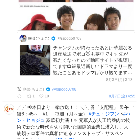
咲菜(ちょこ)
@rspogo0708
チャングムが終わったあとは華麗なる
遺産放送でポゴ😼も夢中です✨ 先が
観たくなったので動画サイトで視聴し
てます📺🤭最近新しいドラマより一度
観たことあるドラマばかり観てます🤔
何故かな？何度観ても面白いです🥹
8月3日(月) 3:13
何事もない1週間になりますように🙏
咲菜(ちょこ)
@
rspogo0708
#華麗なる遺産
1
10
8月7日(金) 4:55
／⋰ 📢本日より一挙放送！！ ＼⋱ 🧬『支配種』 ⏰午
後6：45～ #1 毎週（月～金）
#
チュ・ジフン
×
#
ハ
ン・ヒョジュ
豪華初共演！✨ 元軍人が人工培養肉の技
術で新たな時代を切り開いた国際的企業に潜入し、大
統領テロ事件の真相に迫るノンストップ・サスペン