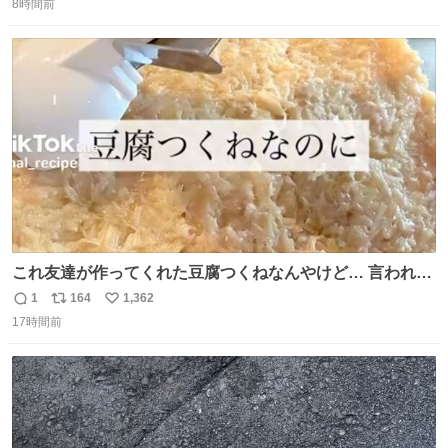
8時間前
信
ポ
い
数
ス
ね
ト
数
数
これ友達が作ってくれた豆腐つくねなんやけど… 言われる
まで豆腐って気づかなかった🤣✨ふわふわで食べ応えある
1
164
1,362
返
リ
い
し普通につくねより好きかもしれん🥹🤍 ダイエット中でも
17時間前
信
ポ
い
罪悪感なく食べられるの最高👇
数
ス
ね
ト
数
数