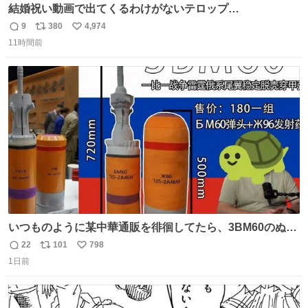
結婚祝い動画で出てくるわけがないテロップ
youtu.be/4pJ7U22AYtw
9
380
4,974
返
リ
い
11時間前
信
ポ
い
数
ス
ね
ト
数
数
いつものように某中華通販を徘徊してたら、3BM60のぬい
ぐるみを発見してしまった…。
22
101
798
返
リ
い
1日前
信
ポ
い
数
ス
ね
ト
数