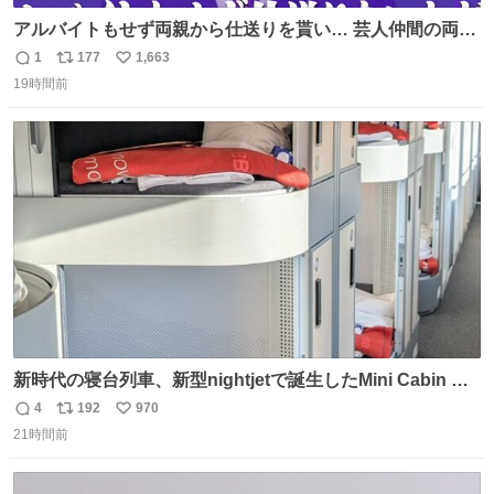
アルバイトもせず両親から仕送りを貰い… 芸人仲間の両親
のスネまでかじる!? ドンデコルテ銀次⚡️ 無料見逃し配信は
1
177
1,663
返
リ
い
こちらから ▶︎abema.go.link/gBLVb ◤しくじり先生
19時間前
信
ポ
い
ABEMAにて毎週最新話無料配信中◢ @10000nabe
数
ス
ね
@akmllube0617
ト
数
数
新時代の寝台列車、新型nightjetで誕生したMini Cabin ま
さに走るカプセルホテルといった感じで、一人旅で利用す
4
192
970
返
リ
い
るのにはちょうどいい設備。 他の人も言ってましたが、サ
21時間前
信
ポ
い
ンライズの後継に欲しい…
数
ス
ね
ト
数