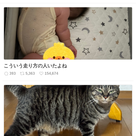
こういう走り方の人いたよね
393
5,363
154,674
返
リ
い
信
ポ
い
数
ス
ね
ト
数
数