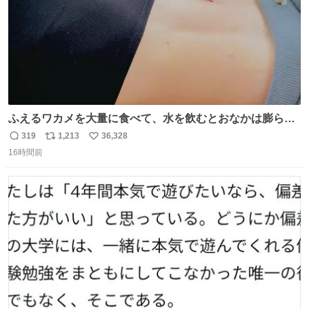
ふえるワカメを大量に食べて、水を飲むとおなかは膨ら
む・・・・！？ ⚠️よい子は絶対マネしないでね⚠️ #夏休み
319
1,213
36,328
返
リ
い
の自由研究
16時間前
信
ポ
い
数
ス
ね
ト
数
数