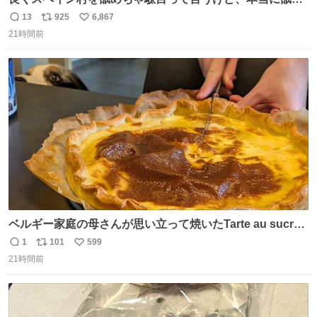
ちゃ行けないのはスペィン村ホテル🏛🏨 だってロビーから
13
925
6,867
返
リ
い
中庭抜けるだけでこの有様🤩 ディズニーホテル泊まってる
21時間前
信
ポ
い
場所じゃない。 5年振りの志摩スペイン村パルケエスパー
数
ス
ね
ニャは益々素晴らしい場所になってる
ト
数
数
ベルギー家庭の母さんが思い立って焼いたTarte au sucre
は「砂糖のケーキ」。パイ生地に砂糖をたっぷり振りか
1
101
599
返
リ
い
け、クリームと卵の液を注いで焼くだけ。溶けた砂糖はね
21時間前
信
ポ
い
っとり甘い層になり、懐かしい味。「フランス北部とベル
数
ス
ね
ギーのだよ」というこれ、素朴な焼菓子に見えてナポレオ
ト
数
数
ン戦争の歴史があった。