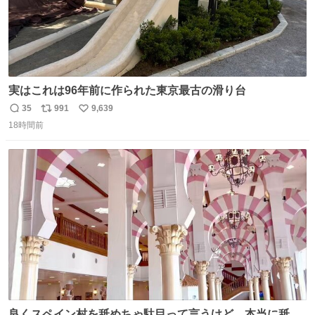
実はこれは96年前に作られた東京最古の滑り台
35
991
9,639
返
リ
い
18時間前
信
ポ
い
数
ス
ね
ト
数
数
良くスペイン村を舐めちゃ駄目って言うけど、本当に舐め