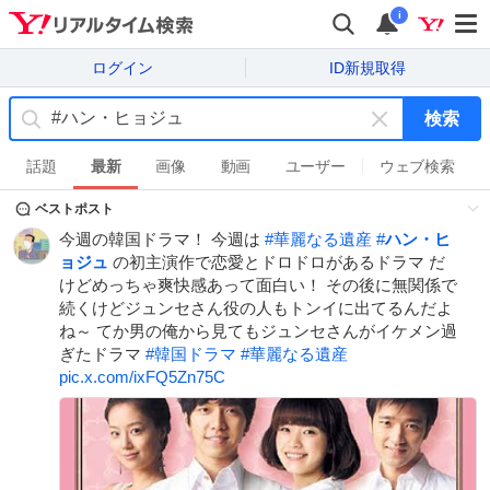
i
ログイン
ID新規取得
検索
キ
ー
話題
最新
画像
動画
ユーザー
ウェブ検索
ワ
ベストポスト
ー
ド
今週の韓国ドラマ！ 今週は
#
華麗なる遺産
#
ハン・ヒ
を
ョジュ
の初主演作で恋愛とドロドロがあるドラマ だ
消
けどめっちゃ爽快感あって面白い！ その後に無関係で
す
続くけどジュンセさん役の人もトンイに出てるんだよ
ね～ てか男の俺から見てもジュンセさんがイケメン過
ぎたドラマ
#
韓国ドラマ
#
華麗なる遺産
pic.x.com/ixFQ5Zn75C