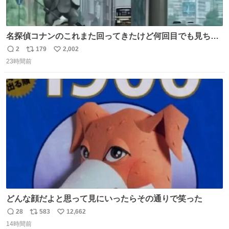
名探偵コナンのこれまた回ってきたけど何回目でも見ちゃ
う魔力あるのよな
2
179
2,002
返
リ
い
23時間前
信
ポ
い
数
ス
ね
ト
数
数
どんな顔だよと思って見にいったらその通りで笑った
28
583
12,662
返
リ
い
14時間前
信
ポ
い