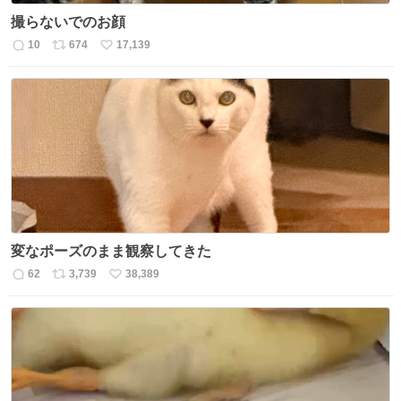
撮らないでのお顔
10
674
17,139
返
リ
い
信
ポ
い
数
ス
ね
ト
数
数
変なポーズのまま観察してきた
62
3,739
38,389
返
リ
い
信
ポ
い
数
ス
ね
ト
数
数