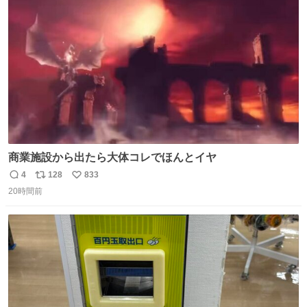
たから何？と思って口から出したら自分の歯wwwwww セ
ト
数
数
イレーンの呪いじゃん😭
商業施設から出たら大体コレでほんとイヤ
4
128
833
返
リ
い
20時間前
信
ポ
い
数
ス
ね
ト
数
数