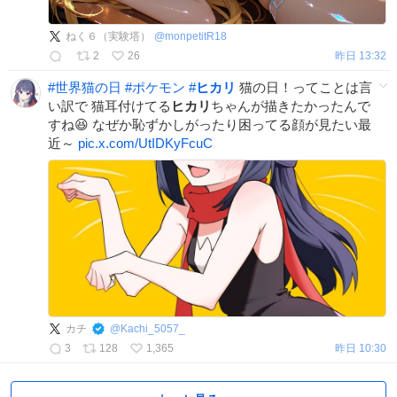
ねく６（実験塔）
@
monpetitR18
2
26
昨日 13:32
#
世界猫の日
#
ポケモン
#
ヒカリ
猫の日！ってことは言
い訳で 猫耳付けてる
ヒカリ
ちゃんが描きたかったんで
すね😆 なぜか恥ずかしがったり困ってる顔が見たい最
近～
pic.x.com/UtIDKyFcuC
カチ
@
Kachi_5057_
3
128
1,365
昨日 10:30