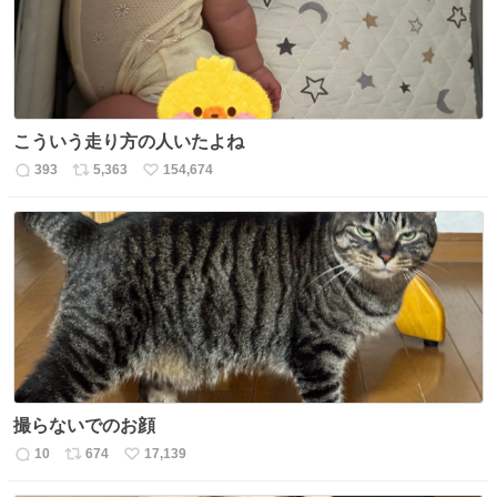
こういう走り方の人いたよね
393
5,363
154,674
返
リ
い
信
ポ
い
数
ス
ね
ト
数
数
撮らないでのお顔
10
674
17,139
返
リ
い
信
ポ
い