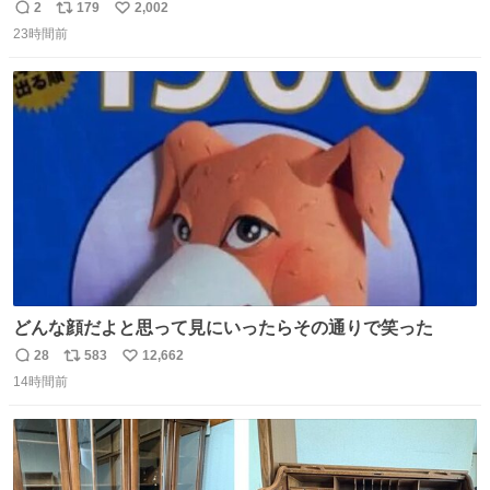
う魔力あるのよな
2
179
2,002
返
リ
い
23時間前
信
ポ
い
数
ス
ね
ト
数
数
どんな顔だよと思って見にいったらその通りで笑った
28
583
12,662
返
リ
い
14時間前
信
ポ
い
数
ス
ね
ト
数
数