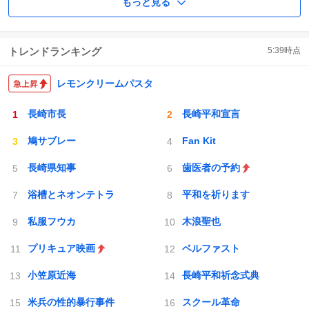
もっと見る
トレンドランキング
5:39
時点
レモンクリームパスタ
長崎市長
長崎平和宣言
鳩サブレー
Fan Kit
長崎県知事
歯医者の予約
浴槽とネオンテトラ
平和を祈ります
私服フウカ
木浪聖也
プリキュア映画
ベルファスト
小笠原近海
長崎平和祈念式典
米兵の性的暴行事件
スクール革命