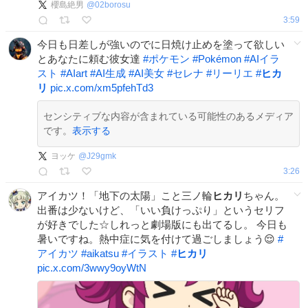
櫻島絶男
@
02borosu
3:59
今日も日差しが強いのでに日焼け止めを塗って欲しい
とあなたに頼む彼女達
#
ポケモン
#
Pokémon
#
AIイラ
スト
#
AIart️️️️️️️️️️️️️️️️️️️️️️️️️️️️️️️️️️️️️️️️️️️️️️️️️️️
#
AI生成
#
AI美女
#
セレナ
#
リーリエ
#
ヒカ
リ
pic.x.com/xm5pfehTd3
センシティブな内容が含まれている可能性のあるメディア
です。
表示する
ヨッケ
@
J29gmk
3:26
アイカツ！「地下の太陽」こと三ノ輪
ヒカリ
ちゃん。
出番は少ないけど、「いい負けっぷり」というセリフ
が好きでした☆しれっと劇場版にも出てるし。 今日も
暑いですね。熱中症に気を付けて過ごしましょう😌
#
アイカツ
#
aikatsu
#
イラスト
#
ヒカリ
pic.x.com/3wwy9oyWtN