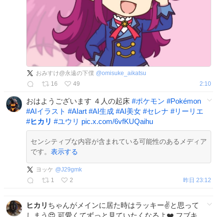
おみすけ@永遠の下僕
@
omisuke_aikatsu
16
49
2:10
おはようございます ４人の起床
#
ポケモン
#
Pokémon
#
AIイラスト
#
AIart
#
AI生成
#
AI美女
#
セレナ
#
リーリエ
#
ヒカリ
#
ユウリ
pic.x.com/6vfKUQaihu
センシティブな内容が含まれている可能性のあるメディア
です。
表示する
ヨッケ
@
J29gmk
1
2
昨日 23:12
ヒカリ
ちゃんがメインに居た時はラッキー✌️と思って
しまう😍 可愛くてずっと見ていたくなるよ❤️ フブキ