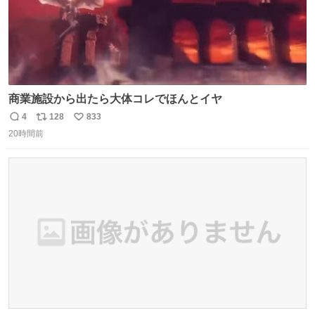
商業施設から出たら大体コレでほんとイヤ
4
128
833
返
リ
い
20時間前
信
ポ
い
数
ス
ね
ト
数
数