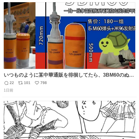
数
ス
ね
ト
数
数
いつものように某中華通販を徘徊してたら、3BM60のぬい
ぐるみを発見してしまった…。
22
101
798
返
リ
い
1日前
信
ポ
い
数
ス
ね
ト
数
数