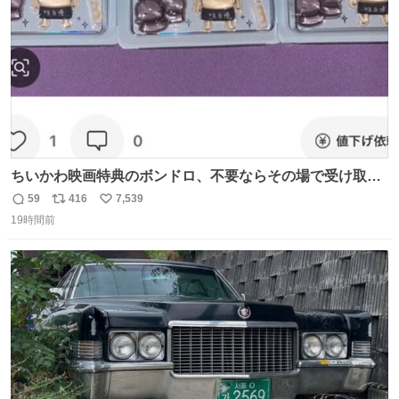
ちいかわ映画特典のボンドロ、不要ならその場で受け取り
辞退すれば良いのに白々しい
59
416
7,539
返
リ
い
19時間前
信
ポ
い
数
ス
ね
ト
数
数