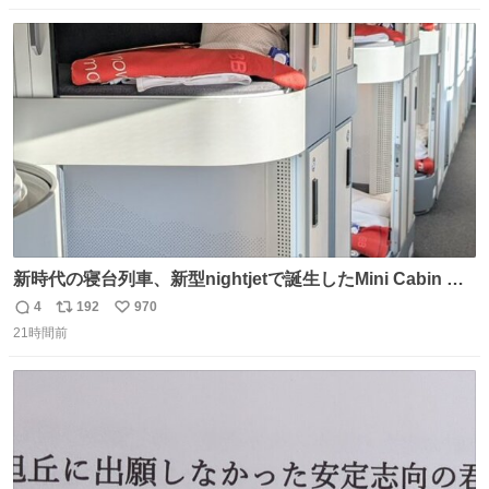
ABEMAにて毎週最新話無料配信中◢ @10000nabe
数
ス
ね
@akmllube0617
ト
数
数
新時代の寝台列車、新型nightjetで誕生したMini Cabin ま
さに走るカプセルホテルといった感じで、一人旅で利用す
4
192
970
返
リ
い
るのにはちょうどいい設備。 他の人も言ってましたが、サ
21時間前
信
ポ
い
ンライズの後継に欲しい…
数
ス
ね
ト
数
数