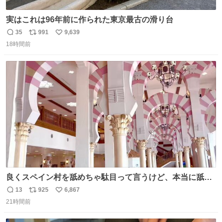
実はこれは96年前に作られた東京最古の滑り台
35
991
9,639
返
リ
い
18時間前
信
ポ
い
数
ス
ね
ト
数
数
良くスペイン村を舐めちゃ駄目って言うけど、本当に舐め
ちゃ行けないのはスペィン村ホテル🏛🏨 だってロビーから
13
925
6,867
返
リ
い
中庭抜けるだけでこの有様🤩 ディズニーホテル泊まってる
21時間前
信
ポ
い
場所じゃない。 5年振りの志摩スペイン村パルケエスパー
数
ス
ね