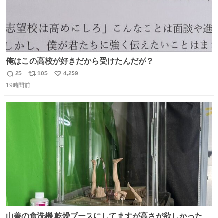
俺はこの高校が好きだから受けたんだが？
25
105
4,259
返
リ
い
19時間前
信
ポ
い
数
ス
ね
ト
数
数
山善の食洗機 乾燥ブースにしてますが高さが欲しかったの