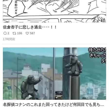
佐倉杏子に悲しき過去‥‥！！
2
106
587
返
リ
い
17時間前
信
ポ
い
数
ス
ね
ト
数
数
名探偵コナンのこれまた回ってきたけど何回目でも見ちゃ