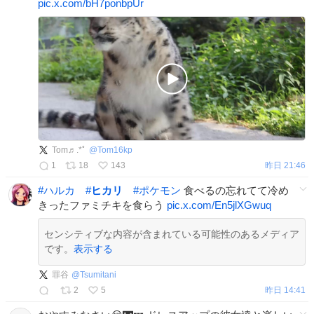
pic.x.com/bH7ponbpUr
Tom♬.*ﾟ
@
Tom16kp
1
18
143
昨日 21:46
#
ハルカ
#
ヒカリ
#
ポケモン
食べるの忘れてて冷め
きったファミチキを食らう
pic.x.com/En5jlXGwuq
センシティブな内容が含まれている可能性のあるメディア
です。
表示する
罪谷
@
Tsumitani
2
5
昨日 14:41