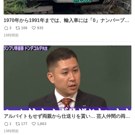
1970年から1991年までは、輸入車には「0」ナンバープレ
ートが使用されていました。 その後、この制度は廃止さ
3
106
935
返
リ
い
れ、すべての「0」ナンバープレートは抹消・無効化され
18時間前
信
ポ
い
ました。 ところが最近、その「0」ナンバープレートを装
数
ス
ね
着した車両が発見されました。 今でも残っていること自体
ト
数
数
が奇跡です……。
アルバイトもせず両親から仕送りを貰い… 芸人仲間の両親
のスネまでかじる!? ドンデコルテ銀次⚡️ 無料見逃し配信は
1
177
1,663
返
リ
い
こちらから ▶︎abema.go.link/gBLVb ◤しくじり先生
19時間前
信
ポ
い