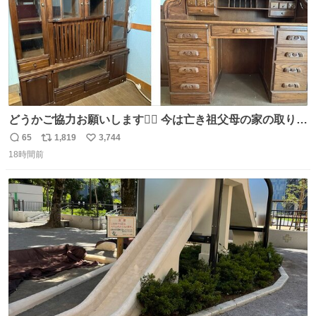
どうかご協力お願いします🙇‍♂️ 今は亡き祖父母の家の取り壊
しが決まり、どうしても処分して欲しくない食器棚と机の
65
1,819
3,744
返
リ
い
引き取り手を探しております この2つは私の祖母が当初一
18時間前
信
ポ
い
目惚れで購入したもので、祖母はc型肝炎で58歳という若
数
ス
ね
さで亡くなりましたが、この家具達をとても大切にしてお
ト
数
数
りました 続く↓