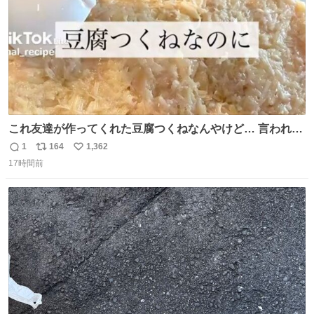
これ友達が作ってくれた豆腐つくねなんやけど… 言われる
まで豆腐って気づかなかった🤣✨ふわふわで食べ応えある
1
164
1,362
返
リ
い
し普通につくねより好きかもしれん🥹🤍 ダイエット中でも
17時間前
信
ポ
い
罪悪感なく食べられるの最高👇
数
ス
ね
ト
数
数