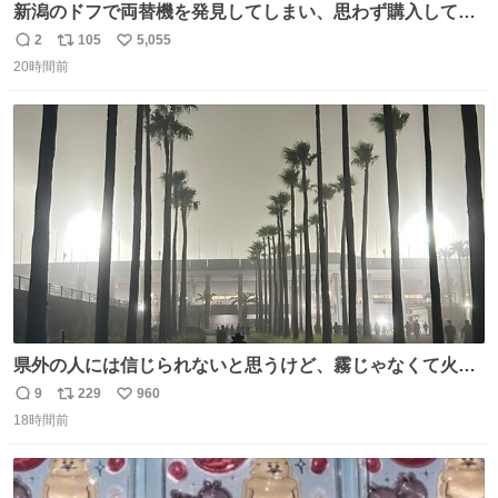
新潟のドフで両替機を発見してしまい、思わず購入してし
まい大阪に発送するイベントが発生
2
105
5,055
返
リ
い
20時間前
信
ポ
い
数
ス
ね
ト
数
数
県外の人には信じられないと思うけど、霧じゃなくて火山
灰です🌋 #桜島
9
229
960
返
リ
い
18時間前
信
ポ
い
数
ス
ね
ト
数
数