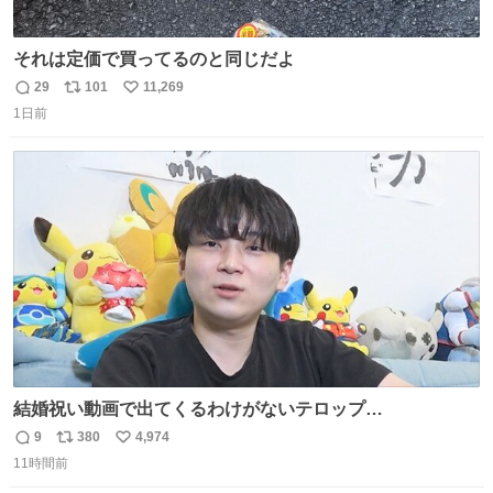
それは定価で買ってるのと同じだよ
29
101
11,269
返
リ
い
1日前
信
ポ
い
数
ス
ね
ト
数
数
結婚祝い動画で出てくるわけがないテロップ
youtu.be/4pJ7U22AYtw
9
380
4,974
返
リ
い
11時間前
信
ポ
い