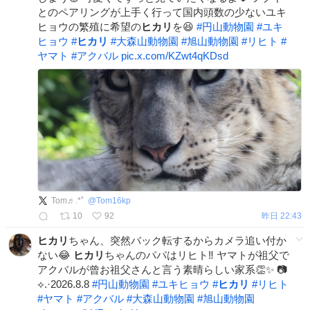
とのペアリングが上手く行って国内頭数の少ないユキ
ヒョウの繁殖に希望の
ヒカリ
を😆
#
円山動物園
#
ユキ
ヒョウ
#
ヒカリ
#
大森山動物園
#
旭山動物園
#
リヒト
#
ヤマト
#
アクバル
pic.x.com/KZwt4qKDsd
Tom♬.*ﾟ
@
Tom16kp
10
92
昨日 22:43
ヒカリ
ちゃん、突然バック転するからカメラ追い付か
ない😂
ヒカリ
ちゃんのパパはリヒト‼️ ヤマトが祖父で
アクバルが曾お祖父さんと言う素晴らしい家系👏✨️ 📷
⟡.·2026.8.8
#
円山動物園
#
ユキヒョウ
#
ヒカリ
#
リヒト
#
ヤマト
#
アクバル
#
大森山動物園
#
旭山動物園