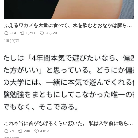
ふえるワカメを大量に食べて、水を飲むとおなかは膨ら
む・・・・！？ ⚠️よい子は絶対マネしないでね⚠️ #夏休み
319
1,213
36,328
返
リ
い
の自由研究
16時間前
信
ポ
い
数
ス
ね
ト
数
数
これ本当に首がもげるくらい頷いた。 私は入学前に送られ
てきた、大学のサークル紹介冊子を見た時点で終わりを感
24
288
4,054
返
リ
い