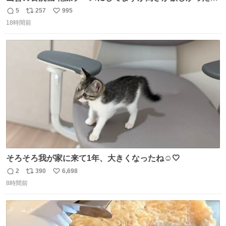
でコレクションケースを置くだけのツルセコ改造 扉が手前
5
257
995
返
リ
い
に開き天井の温度もしっかり上がるのでかなり使いやすく
18時間前
信
ポ
い
なりました😎
数
ス
ね
ト
数
数
そろそろ我が家に来て1年、大きくなったね☺️🤍
2
390
6,698
返
リ
い
8時間前
信
ポ
い
数
ス
ね
ト
数
数