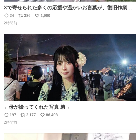
Xで寄せられた多くの応援や温かいお言葉が、復旧作業に
携わる社員の大きな励みとなっております。ありがとうご
24
386
1,900
返
リ
い
ざいます。 九州道
2時間前
信
ポ
い
数
ス
ね
ト
数
数
←母が撮ってくれた写真 弟→
197
2,177
86,498
返
リ
い
2時間前
信
ポ
い
数
ス
ね
ト
数