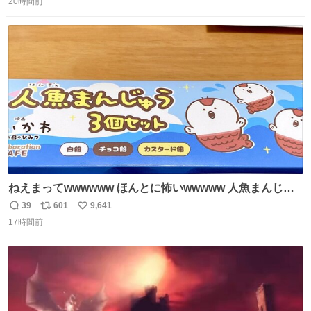
じたので、女子大でもないくせに偏差値の高い大学のイン
20時間前
信
ポ
い
カレサークルに突撃して所属するという奇行で事なきを得
数
ス
ね
た。 高偏差値に行けないならせめてそれくらいした方が予
ト
数
数
後がいいです。 https://t.co/9nMHIrETkw
ねえまってwwwwww ほんとに怖いwwwww 人魚まんじゅ
う買ってきたから私も永遠のいのちを…ぐへへ…と思いな
39
601
9,641
返
リ
い
がら1つ食べたら 奥歯欠けたんだけど！！！！？？？ しか
17時間前
信
ポ
い
もガッツリ😭 まんじゅうだよ？？？？？？ ガリッて言っ
数
ス
ね
たから何？と思って口から出したら自分の歯wwwwww セ
ト
数
数
イレーンの呪いじゃん😭