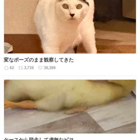
数
ス
ね
ト
数
数
変なポーズのまま観察してきた
62
3,739
38,389
返
リ
い
信
ポ
い
数
ス
ね
ト
数
数
ケースから脱走して虚無なピヨ