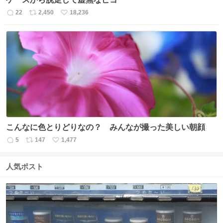
22
2,450
18,236
返
リ
い
信
ポ
い
数
ス
ね
ト
数
数
こんなに色とりどりなの？ みんなが撮った美しい朝顔
5
147
1,477
返
リ
い
信
ポ
い
数
ス
ね
人気ポスト
ト
数
数