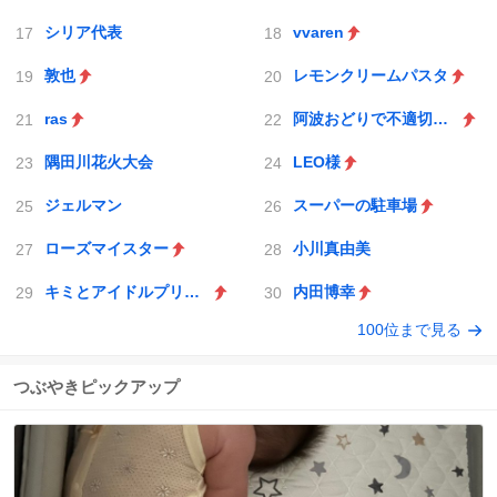
シリア代表
vvaren
敦也
レモンクリームパスタ
ras
阿波おどりで不適切な動画
隅田川花火大会
LEO様
ジェルマン
スーパーの駐車場
ローズマイスター
小川真由美
キミとアイドルプリキュア♪
内田博幸
100位まで見る
つぶやきピックアップ