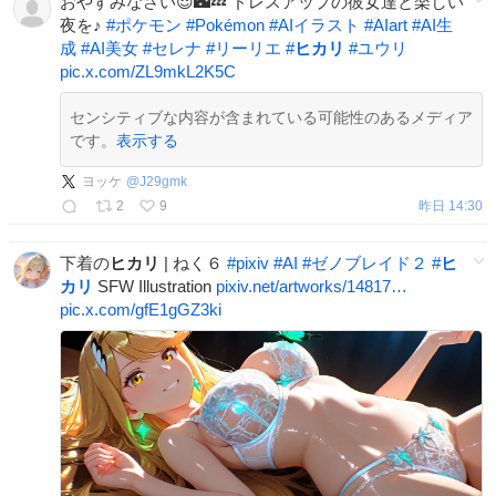
おやすみなさい😌🌃💤 ドレスアップの彼女達と楽しい
夜を♪
#
ポケモン
#
Pokémon
#
AIイラスト
#
AIart️️️️️️️️️️️️️️️️️️️️️️️️️️️️️️️️️️️️️️️️️️️️️️️️️️️
#
AI生
成
#
AI美女
#
セレナ
#
リーリエ
#
ヒカリ
#
ユウリ
pic.x.com/ZL9mkL2K5C
センシティブな内容が含まれている可能性のあるメディア
です。
表示する
ヨッケ
@
J29gmk
2
9
昨日 14:30
下着の
ヒカリ
| ねく６
#
pixiv
#
AI
#
ゼノブレイド２
#
ヒ
カリ
SFW Illustration
pixiv.net/artworks/14817…
pic.x.com/gfE1gGZ3ki