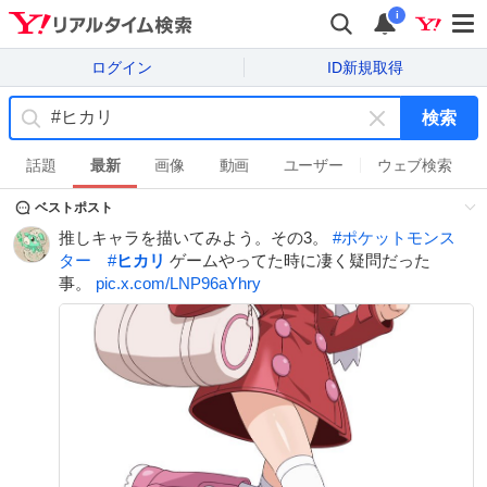
i
ログイン
ID新規取得
検索
キ
ー
話題
最新
画像
動画
ユーザー
ウェブ検索
ワ
ベストポスト
ー
ド
推しキャラを描いてみよう。その3。
#
ポケットモンス
を
ター
#
ヒカリ
ゲームやってた時に凄く疑問だった
消
事。
pic.x.com/LNP96aYhry
す