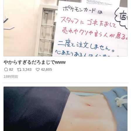
数
やからすぎるだろまじでwww
82
3,343
42,605
返
リ
い
18時間前
信
ポ
い
数
ス
ね
ト
数
数