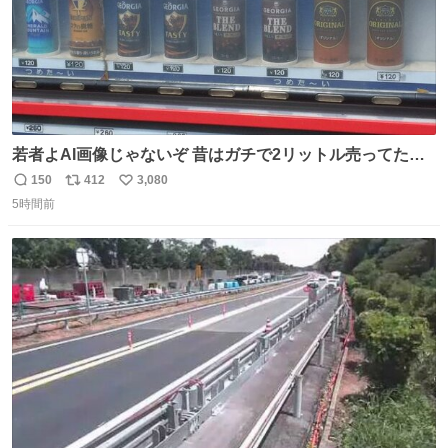
若者よAI画像じゃないぞ 昔はガチで2リットル売ってたん
やでw
150
412
3,080
返
リ
い
5時間前
信
ポ
い
数
ス
ね
ト
数
数