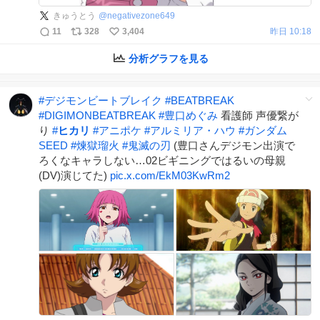
きゅうとう
@
negativezone649
11
328
3,404
昨日 10:18
分析グラフを見る
#
デジモンビートブレイク
#
BEATBREAK
#
DIGIMONBEATBREAK
#
豊口めぐみ
看護師 声優繋が
り
#
ヒカリ
#
アニポケ
#
アルミリア・ハウ
#
ガンダム
SEED
#
煉獄瑠火
#
鬼滅の刃
(豊口さんデジモン出演で
ろくなキャラしない…02ビギニングではるいの母親
(DV)演じてた)
pic.x.com/EkM03KwRm2