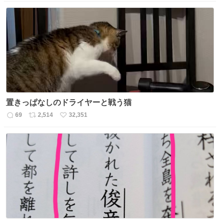
信
ポ
い
数
ス
ね
ト
数
数
置きっぱなしのドライヤーと戦う猫
69
2,514
32,351
返
リ
い
信
ポ
い
数
ス
ね
ト
数
数