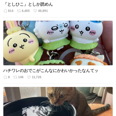
「としひこ」としか読めん
814
6,465
46,991
返
リ
い
信
ポ
い
数
ス
ね
ト
数
数
ハチワレのおでこがこんなにかわいかったなんてッ
8
146
11,726
返
リ
い
信
ポ
い
数
ス
ね
ト
数
数