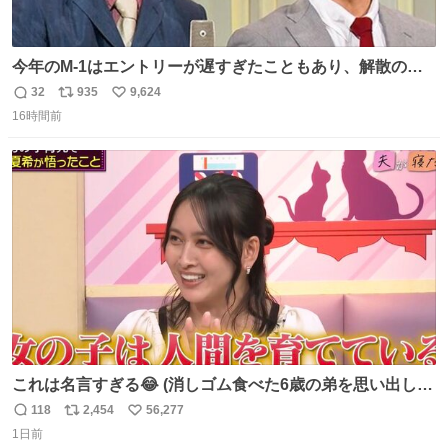
今年のM-1はエントリーが遅すぎたこともあり、解散の可
能性を作り出してからのスタート！！ 遅くなって申し訳な
32
935
9,624
返
リ
い
い🙏 エントリーナンバーは「GO!無策!」でかなり覚えやす
16時間前
信
ポ
い
い！応援をお願いすることになりそう！！
数
ス
ね
ト
数
数
これは名言すぎる😂 (消しゴム食べた6歳の弟を思い出しな
がら)
118
2,454
56,277
返
リ
い
1日前
信
ポ
い