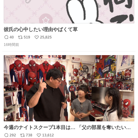
彼氏の心中したい理由やばくて草
40
519
25,825
返
リ
い
16時間前
信
ポ
い
数
ス
ね
ト
数
数
今週のナイトスクープ1本目は… 「父の部屋を奪いたい姉
妹」
292
738
13,612