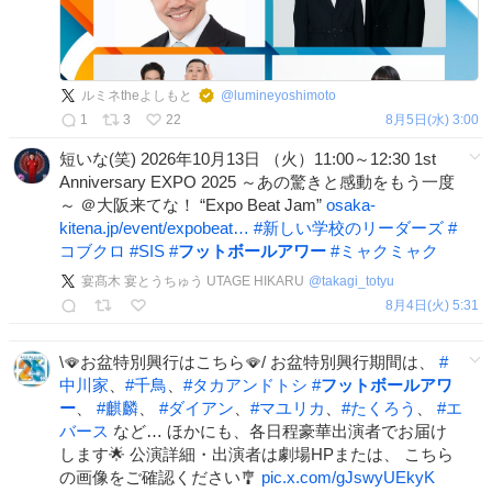
ルミネtheよしもと
@
lumineyoshimoto
1
3
22
8月5日(水) 3:00
短いな(笑) 2026年10月13日 （火）11:00～12:30 1st
Anniversary EXPO 2025 ～あの驚きと感動をもう一度
～ ＠大阪来てな！ “Expo Beat Jam”
osaka-
kitena.jp/event/expobeat…
#
新しい学校のリーダーズ
#
コブクロ
#
SIS
#
フットボールアワー
#
ミャクミャク
宴髙木 宴とうちゅう UTAGE HIKARU
@
takagi_totyu
8月4日(火) 5:31
\🪭お盆特別興行はこちら🪭/ お盆特別興行期間は、
#
中川家
、
#
千鳥
、
#
タカアンドトシ
#
フットボールアワ
ー
、
#
麒麟
、
#
ダイアン
、
#
マユリカ
、
#
たくろう
、
#
エ
バース
など… ほかにも、各日程豪華出演者でお届け
します🌟 公演詳細・出演者は劇場HPまたは、 こちら
の画像をご確認ください🎐
pic.x.com/gJswyUEkyK