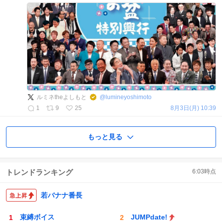
ルミネtheよしもと
@
lumineyoshimoto
1
9
25
8月3日(月) 10:39
もっと見る
トレンドランキング
6:03
時点
若バナナ番長
束縛ボイス
JUMPdate!