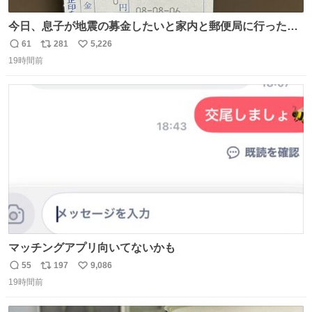
今日、息子が地震の募金したいと家内と郵便局に行ったみ
たいです。おもちゃとか買う選択肢もあったと思うけど、
61
281
5,226
返
リ
い
自分で貯めてた2万円を役に立てて欲しい、みんなも元気
19時間前
信
ポ
い
になって欲しいと。家内も一緒に募金したので、自分も何
数
ス
ね
かできたらなぁと思いました。
ト
数
数
マッチングアプリ向いてないかも
55
197
9,086
返
リ
い
19時間前
信
ポ
い
数
ス
ね