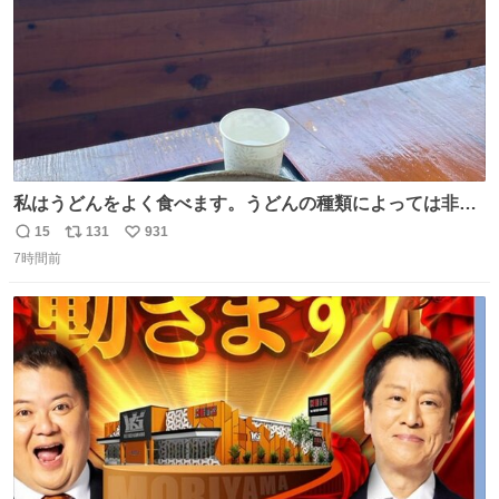
私はうどんをよく食べます。うどんの種類によっては非常
食にもなります。生うどんは消費期限が短く、冷凍うどん
15
131
931
返
リ
い
は長持ちする代わりに停電に弱いので、乾麺タイプのうど
7時間前
信
ポ
い
んなら水分が少なく長期保存するのにおすすめです。アル
数
ス
ね
ファ化米や缶詰など、色々な非常食がありますが、うどん
ト
数
数
もいかがでしょうか？