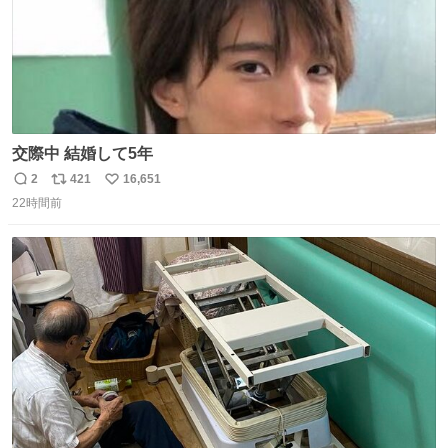
交際中 結婚して5年
2
421
16,651
返
リ
い
22時間前
信
ポ
い
数
ス
ね
ト
数
数