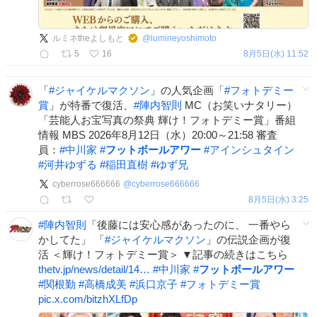
ルミネtheよしもと
@
lumineyoshimoto
5
16
8月5日(水) 11:52
「
#
ジャイケルマクソン
」の人気企画「
#
フォトデミー
賞
」が特番で復活、
#
陣内智則
MC（お笑いナタリー）
「芸能人お宝写真の祭典 輝け！フォトデミー賞」番組
情報 MBS 2026年8月12日（水）20:00～21:58 審査
員：
#
中川家
#
フットボールアワー
#
アインシュタイン
#
河井ゆずる
#
稲田直樹
#
ゆず兄
cyberrose666666
@
cyberrose666666
8月5日(水) 3:25
#
陣内智則
「後藤には安心感があったのに、 一番やら
かしてた」 「
#
ジャイケルマクソン
」の伝説企画が復
活 ＜輝け！フォトデミー賞＞ ▼記事の続きはこちら
thetv.jp/news/detail/14…
#
中川家
#
フットボールアワー
#
関根勤
#
高橋成美
#
浜口京子
#
フォトデミー賞
pic.x.com/bitzhXLfDp