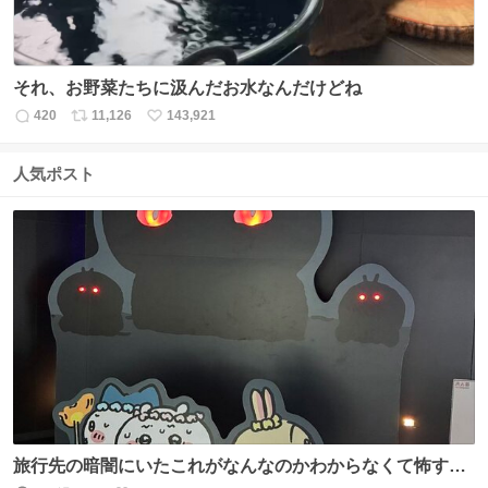
それ、お野菜たちに汲んだお水なんだけどね
420
11,126
143,921
返
リ
い
信
ポ
い
数
ス
ね
人気ポスト
ト
数
数
旅行先の暗闇にいたこれがなんなのかわからなくて怖すぎ