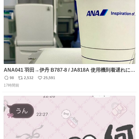
ト
数
数
ANA041 羽田→伊丹 B787-8 / JA818A 使用機到着遅れにつ
き 「安全に支障ない範囲で1分1秒でも遅延回復に努めてお
98
2,532
25,591
返
リ
い
ります」と機長の気合い十分！ が、フライトは順調に進み
17時間前
信
ポ
い
すぎ… 「飛ばしすぎたせいか現在奈良県上空での待機を命
数
ス
ね
じられております」 でコンソメスープ吹き出しそうになり
ト
数
数
ましたw