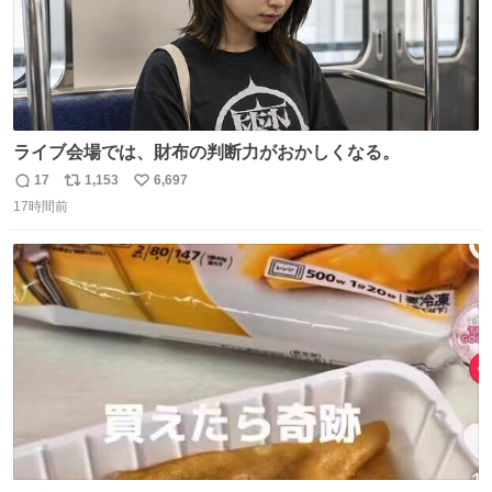
ライブ会場では、財布の判断力がおかしくなる。
17
1,153
6,697
返
リ
い
17時間前
信
ポ
い
数
ス
ね
ト
数
数