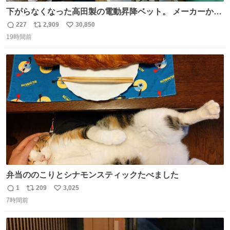
下がらなくなった高田製の電動昇降ベット。 メーカーから
は、完全に見放されたんですが、 見事に85歳の父が治しま
227
2,909
30,850
返
リ
い
した。 うちの父は、トヨタカローラのボディをオート生産
19時間前
信
ポ
い
する、工業ロボットの製作者なんですが、 父が電動ベット
数
ス
ね
の配線をハンダで修理している横で、
ト
数
数
弁当ののこりとシナモンスティックたべました
1
209
3,025
返
リ
い
7時間前
信
ポ
い
数
ス
ね
ト
数