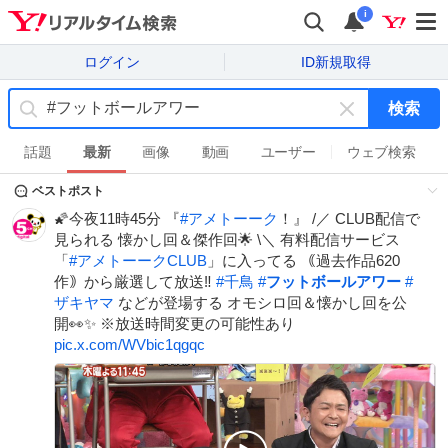
i
ログイン
ID新規取得
検索
キ
ー
話題
最新
画像
動画
ユーザー
ウェブ検索
ワ
ベストポスト
ー
ド
🌠今夜11時45分 『
#
アメトーーク
！』 /／ CLUB配信で
を
見られる 懐かし回＆傑作回🌟 \＼ 有料配信サービス
消
「
#
アメトーークCLUB
」に入ってる ｟過去作品620
す
作｠から厳選して放送‼️
#
千鳥
#
フットボールアワー
#
ザキヤマ
などが登場する オモシロ回＆懐かし回を公
開👀✨ ※放送時間変更の可能性あり
pic.x.com/WVbic1qgqc