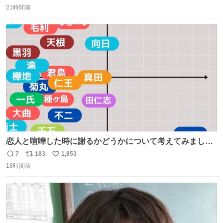
返
リ
い
21時間前
信
ポ
い
数
ス
ね
ト
数
数
恋人と喧嘩した時に謝るかどうかについて考えてみました
💭 ▶︎自分から謝る or 悪くないなら謝らない ▶︎ねちねちす
7
183
1,853
返
リ
い
る or さっぱりしている 個人的見解です！色々と許してく
18時間前
信
ポ
い
ださい！
数
ス
ね
ト
数
数