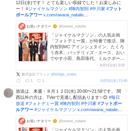
12日(水)です！ とても楽しい収録でした！お楽しみに
ー！
#
ジャイケルマクソン
#
陣内智則
#
中川家
#
フット
ボールアワー
x.com/owarai_natalie…
お笑いナタリー
@owarai_natalie
「ジャイケルマクソン」の人気企画
「フォトデミー賞」が特番で復活、陣
内智則MC アインシュタイン、たくろ
う赤木、バッテリィズ・エース、おい
でやす小田、島田珠代、ミルクボーイ
ら出場 natalie.mu/owarai/news/68…
8月5日(水) 3:00
株式会社ブリッジ
@
bridge_osaka
1
1
8月5日(水) 23:40
放送は、来週・８月１２日(水) 20:00〜21:58です。 関
西以外の方は、TVerで見逃し配信あります✨️😊
#
毎日
放送
#
フォトデミー賞
#
陣内智則
#
中川家
#
フットボー
ルアワー
#
ジャイケルマクソン
x.com/owarai_natalie…
お笑いナタリー
@owarai_natalie
「ジャイケルマクソン」の人気企画