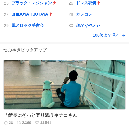
ブラック・マジシャン
ドレス衣装
SHIBUYA TSUTAYA
カレコレ
風とロック芋煮会
超かぐやメシ
100位まで見る
つぶやきピックアップ
「館長にそっと寄り添うキナコさん」
28
2,360
33,561
返
リ
い