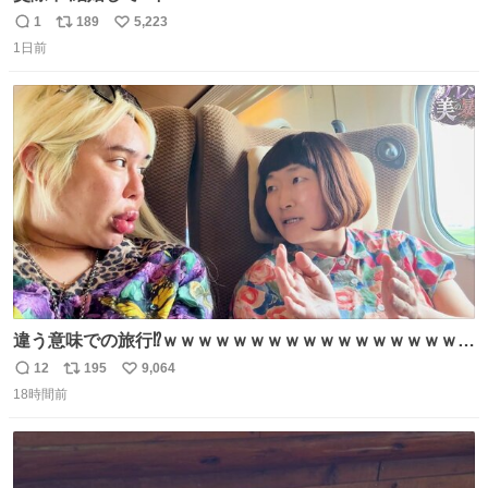
1
189
5,223
返
リ
い
1日前
信
ポ
い
数
ス
ね
ト
数
数
違う意味での旅行⁉️ｗｗｗｗｗｗｗｗｗｗｗｗｗｗｗｗｗｗ
ｗ
12
195
9,064
返
リ
い
18時間前
信
ポ
い
数
ス
ね
ト
数
数