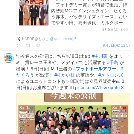
「フォトデミー賞」が特番で復活、陣
内智則MC アインシュタイン、たくろ
う赤木、バッテリィズ・エース、おい
でやす小田、島田珠代、ミルクボーイ
ら出場 natalie.mu/owarai/news/68…
8月5日(水) 3:00
KAEDE@もみじ
@
kaedemomiji5
8月5日(水) 12:57
\✨️今週末の公演はこちら✨/ 8日(土)は
#
中川家
をはじ
め、賞レース王者や、メディアでも活躍する
#
千鳥
が
出演！ 9日(日)は M-1王者の
#
フットボールアワー
、
#
たくろう
が出演！
#
桂かい枝
の落語や、
#
メトロンズ
によるユニットコントも✨ 8日(土)は立見券販売中🎫 9
日(日)はお座席ございます🙆‍♀️
pic.x.com/WPsvkqm5T8