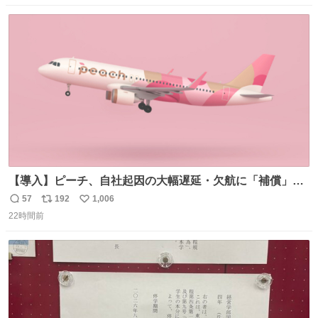
数
ス
ね
ト
数
数
【導入】ピーチ、自社起因の大幅遅延・欠航に「補償」開
始へ news.livedoor.com/article/detail… 同社に起因する理
57
192
1,006
返
リ
い
由によって大幅遅延や欠航が発生した場合、乗客が負担し
22時間前
信
ポ
い
た宿泊費や交通費を、領収書の事後申請に基づき、国内線
数
ス
ね
は1人あたり上限1万円、国際線は上限2万円まで支払う。
ト
数
数