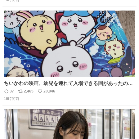
18時間前
信
ポ
い
数
ス
ね
ト
数
数
ちいかわの映画、幼児を連れて入場できる回があったので
子どもを連れて観てきたんですけど、セイレーンの登場シ
37
2,465
20,846
返
リ
い
ーンで場内のベビーが一斉に泣き出してたのがとてもよい
16時間前
信
ポ
い
映画体験でした。
数
ス
ね
ト
数
数