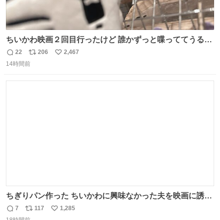
ちいかわ映画２回目行ったけど 誰かずっと喋っててうるさ
かった 許せねえ
22
206
2,467
返
リ
い
14時間前
信
ポ
い
数
ス
ね
ト
数
数
ちぎりパン作った ちいかわに興味なかった夫を映画に誘い
出すことに成功したからさァ、永遠のいのち食べさせてか
7
117
1,285
返
リ
い
ら観に行くねッ🎫