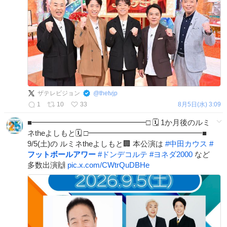
ザテレビジョン
@
thetvjp
1
10
33
8月5日(水) 3:09
■━━━━━━━━━━━━━━━□ 🗓️ 1か月後のルミ
ネtheよしもと🗓️ □━━━━━━━━━━━━━━━■
9/5(土)の ルミネtheよしもと🏢 本公演は
#
中田カウス
#
フットボールアワー
#
ドンデコルテ
#
ヨネダ2000
など
多数出演🙌
pic.x.com/CWtrQuDBHe