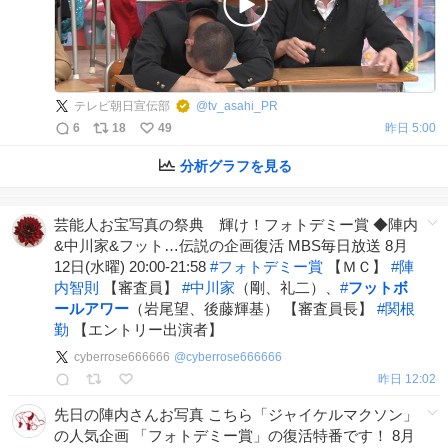
テレビ朝日宣伝部
@
tv_asahi_PR
6
18
49
昨日 5:00
分析グラフを見る
芸能人お宝写真の祭典 輝け！フォトデミー賞 ◆陣内
&中川家&フット…伝説の企画復活 MBS毎日放送 8月
12日(水曜) 20:00-21:58
#
フォトデミー賞
【ＭＣ】
#
陣
内智則
【審査員】
#
中川家
（剛、礼二）、
#
フットボ
ールアワー
（岩尾望、後藤輝基） 【審査員長】
#
関根
勤
【エントリー出演者】
cyberrose666666
@
cyberrose666666
昨日 12:02
先日の陣内さんお写真 こちら「ジャイケルマクソン」
の人気企画 「フォトデミー賞」の復活特番です！ 8月