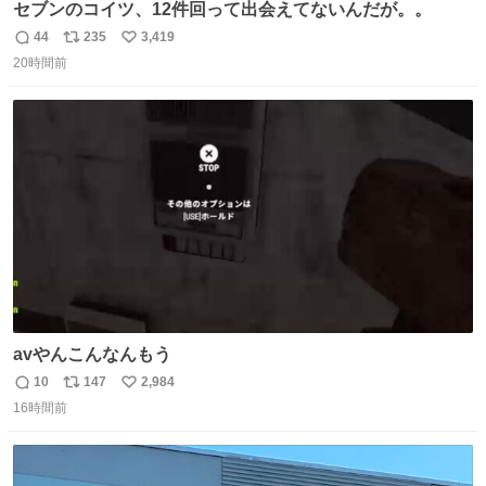
セブンのコイツ、12件回って出会えてないんだが。。
44
235
3,419
返
リ
い
20時間前
信
ポ
い
数
ス
ね
ト
数
数
avやんこんなんもう
10
147
2,984
返
リ
い
16時間前
信
ポ
い
数
ス
ね
ト
数
数