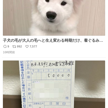
子犬の毛が大人の毛へと生え変わる時期だけ、着ぐるみを
着てるように見える良さがあります
9
992
7,577
返
リ
い
16時間前
信
ポ
い
数
ス
ね
ト
数
数