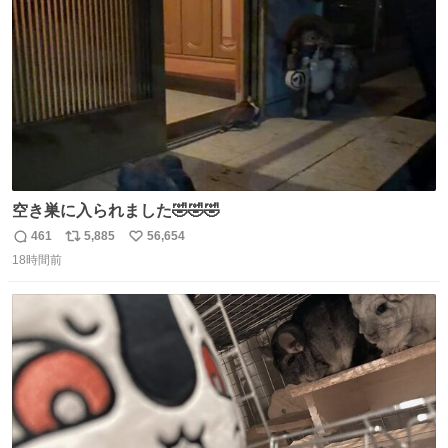
数
空き巣に入られました🤣🤣🤣
461
5,885
56,654
返
リ
い
18時間前
信
ポ
い
数
ス
ね
ト
数
数