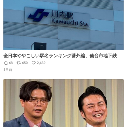
全日本ややこしい駅名ランキング番外編、仙台市地下鉄川
内駅
48
450
2,480
返
リ
い
1日前
信
ポ
い
数
ス
ね
ト
数
数