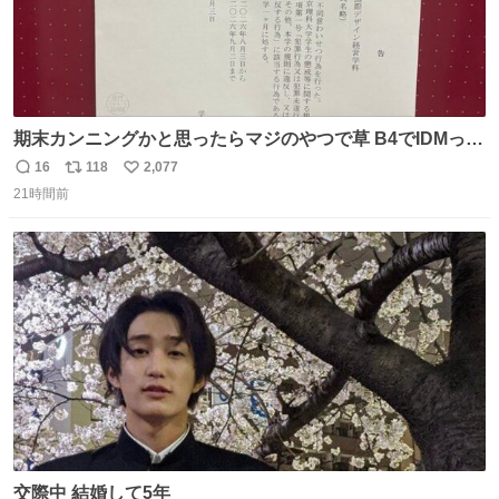
期末カンニングかと思ったらマジのやつで草 B4でIDMって
ことはおそらく就職だし、内定取り消し？ それと夏休み期
16
118
2,077
返
リ
い
間の停学って無意味じゃね？
21時間前
信
ポ
い
数
ス
ね
ト
数
数
交際中 結婚して5年