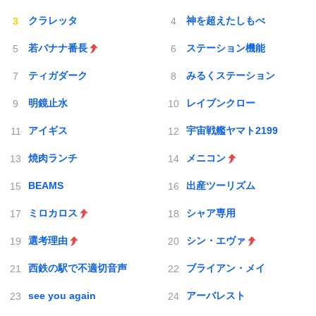
クラレッタ
神を超えたしもべ
若バナナ番長
ステーション機能
ティガダーク
みるくステーション
明鏡止水
レイブンクロー
アイギス
宇宙戦艦ヤマト2199
焼肉ランチ
メニコン
BEAMS
出産ツーリズム
ミロカロス
シャア専用
選考理由
シン・エヴァ
西鉄の駅で不適切音声
ブライアン・メイ
see you again
アーバレスト