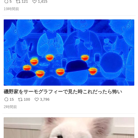
た 子どもたちも怖がりまくってた👻 ちいかわってこういう
5
121
1,415
返
リ
い
感じのお話なんですか…？
19時間前
信
ポ
い
数
ス
ね
ト
数
数
磯野家をサーモグラフィーで見た時これだったら怖い
15
100
3,796
返
リ
い
2時間前
信
ポ
い
数
ス
ね
ト
数
数