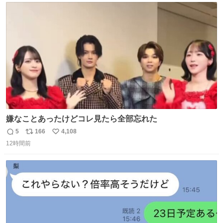
化する ・院生が研究環境を求め他大学に移るのを批判する
ト
数
数
過去例↓
嫌なことあったけどコレ見たら全部忘れた
5
166
4,108
返
リ
い
12時間前
信
ポ
い
数
ス
ね
ト
数
数