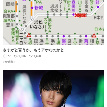
数
さすがと言うか、もうアホなのかと
77
1,006
3,460
返
リ
い
16時間前
信
ポ
い
数
ス
ね
ト
数
数