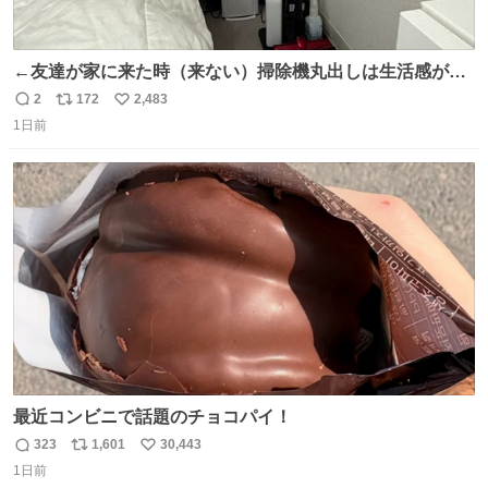
←友達が家に来た時（来ない）掃除機丸出しは生活感が出
てかっこ悪いなぁ →せや
2
172
2,483
返
リ
い
1日前
信
ポ
い
数
ス
ね
ト
数
数
最近コンビニで話題のチョコパイ！
323
1,601
30,443
返
リ
い
1日前
信
ポ
い