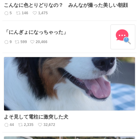
こんなに色とりどりなの？ みんなが撮った美しい朝顔
5
146
1,475
返
リ
い
信
ポ
い
数
ス
ね
「にんぎょになっちゃった」
ト
数
数
9
599
20,466
返
リ
い
信
ポ
い
数
ス
ね
ト
数
数
よそ見して電柱に激突した犬
44
2,335
32,672
返
リ
い
信
ポ
い