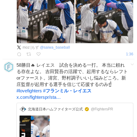
moz |もず
@
saiwa_baseball
1:36
58勝目🔥 レイエス 試合を決める一打。 本当に頼れ
る存在よな。 吉田賢吾の活躍で、起用するならレフト
orファースト。清宮、野村調子いいし悩みどころ。新
庄監督が起用する選手を信じて応援するのみ☝️
#
lovefighters
#
フランミル・レイエス
x.com/fighterspr/sta…
北海道日本ハムファイターズ公式
@FightersPR