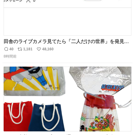
田舎のライブカメラ見てたら「二人だけの世界」を発見し
た
40
1,181
48,160
返
リ
い
8時間前
信
ポ
い
数
ス
ね
ト
数
数