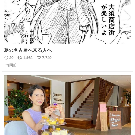
夏の名古屋へ来る人へ
30
1,868
7,749
返
リ
い
9時間前
信
ポ
い
数
ス
ね
ト
数
数