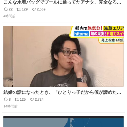
こんな水着バッグでプールに通ってたアナタ、完全なる同
世代（笑） #70年代 #80年代 #昭和レトロ
22
129
2,569
返
リ
い
4時間前
信
ポ
い
数
ス
ね
ト
数
数
結婚の話になったとき、「ひとりっ子だから僕が諦めた瞬
間に一族が潰える」「死ぬとき1人とか嫌」だから結婚願
8
125
2,724
返
リ
い
望は"ある"って答えたものの、結局「（結婚は）向いてね
14時間前
信
ポ
い
ぇのかもしれない」で締める北山くん、きっといろいろ考
数
ス
ね
えて言葉を選んで、まるく収めてくれたんだなと思った
ト
数
数