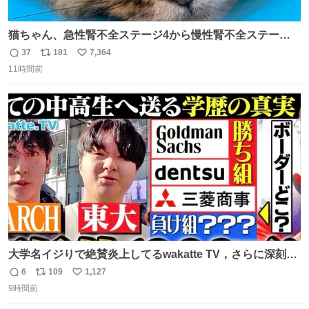
猫ちゃん、急性腎不全ステージ4から慢性腎不全ステージ2
になりました😭点滴も週一で大丈夫になった… このままだ
37
181
7,364
返
リ
い
と2、3日持たないって言われたのが嘘みたい…本当に嬉し
11時間前
信
ポ
い
い😭😭😭頑張ってくれてありがとう😭😭😭 嬉しくて帰り
数
ス
ね
道泣きながら歩いてたら向こうから来た人にすごい顔され
ト
数
数
た🫠
大学名イジりで絶賛炎上してるwakatte TV，さらに深刻な
問題はこっちでは？ ・都内の特定企業に入るのを極度に推
6
109
1,127
返
リ
い
奨し，それ以外の地域で堅実に生きるのを周縁化する ・恋
9時間前
信
ポ
い
愛にかまけ，「陽キャラ」として振る舞うのを極端に中心
数
ス
ね