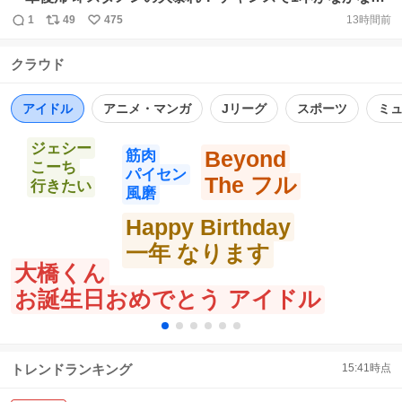
出ない流れを打破したレイエス選手のタイムリー！リリー
1
49
475
13時間前
返
リ
い
フのパーフェクトリレー、矢澤選手のサヨナラ呼び込むナ
信
ポ
い
イスヒット！声援は最高潮で鳥肌ものでした😊
クラウド
数
ス
ね
#lovefighters https://t.co/TBFhWRjTQP
ト
数
数
アイドル
アニメ・マンガ
Jリーグ
スポーツ
ミ
ジェシー
Beyond
筋肉
こーち
パイセン
The フル
行きたい
風磨
Happy Birthday
一年 なります
大橋くん
お誕生日おめでとう アイドル
トレンドランキング
15:41
時点