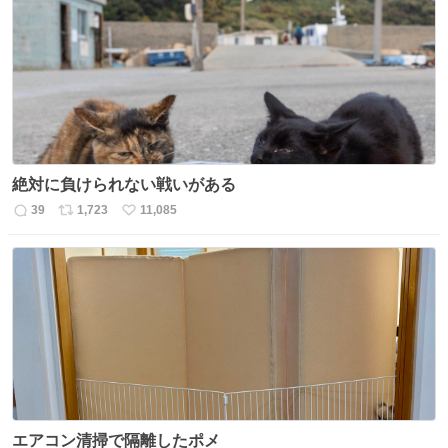
数
ス
ね
ト
数
数
絶対に負けられない戦いがある
39
1,723
11,085
返
リ
い
信
ポ
い
数
ス
ね
ト
数
数
エアコン清掃で隔離したポメ