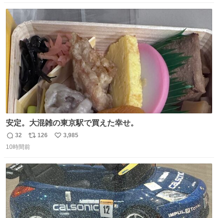
数
ス
ね
ト
数
数
安定。大混雑の東京駅で買えた幸せ。
32
126
3,985
返
リ
い
10時間前
信
ポ
い
数
ス
ね
ト
数
数