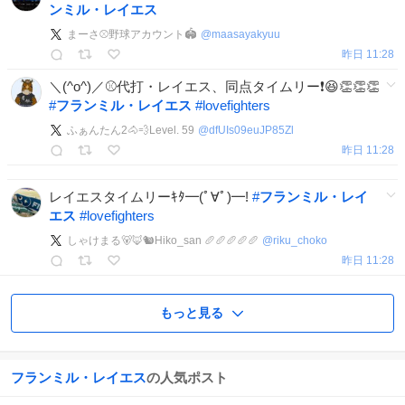
ンミル・レイエス
まーさ⚾野球アカウント🏟️
@
maasayakyuu
昨日 11:28
＼(^o^)／⚾️代打・レイエス、同点タイムリー❗😆👏👏👏
#
フランミル・レイエス
#
lovefighters
ふぁんたん2🐴💨Level. 59
@
dfUIs09euJP85Zl
昨日 11:28
レイエスタイムリーｷﾀ━(ﾟ∀ﾟ)━!
#
フランミル・レイ
エス
#
lovefighters
しゃけまる🐻🦊🐿Hiko_san 🥖🥖🥖🥖🥖
@
riku_choko
昨日 11:28
もっと見る
フランミル・レイエス
の人気ポスト