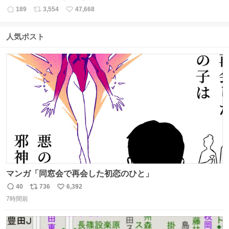
189
3,554
47,668
返
リ
い
信
ポ
い
数
ス
ね
人気ポスト
ト
数
数
マンガ「同窓会で再会した初恋のひと」
40
736
6,392
返
リ
い
7時間前
信
ポ
い
数
ス
ね
ト
数