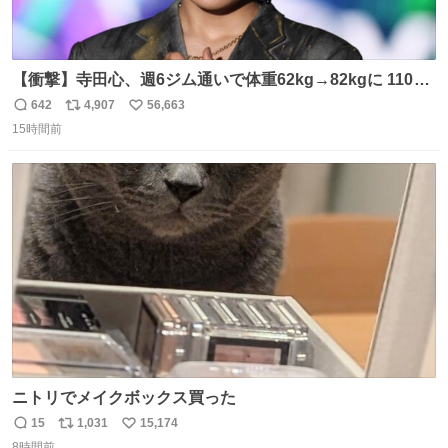
【衝撃】寺田心、週6ジム通いで体重62kg→82kgに 110kg
のベンチプレス持ち上げる姿披露
642
4,907
56,663
返
リ
い
news.livedoor.com/article/detail… 元々自重のみだった
15時間前
信
ポ
い
が、更に筋肉を大きくするためジム通いを開始。筋肉増量
数
ス
ね
のためおにぎり10個、ゼリー飲料3～4本、パスタと毎日4
ト
数
数
千kcalオーバーの食事を摂取し、増量したという。
ニトリでメイクボックス買った
15
1,031
15,174
返
リ
い
8時間前