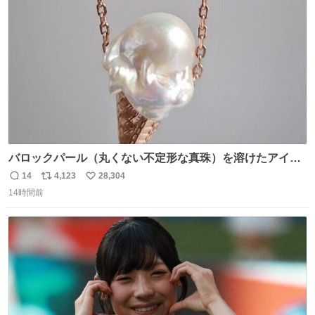
ト
数
数
バロックパール（丸くない不定形な真珠）を溶けたアイス
や飴玉、雲、アヒルに見立ててジュエリーデザイナー、
14
4,123
28,304
返
リ
い
Ben Choi 蔡俊文さんの作品。
14時間前
信
ポ
い
instagram.com/bcjoaillerie/
数
ス
ね
ト
数
数