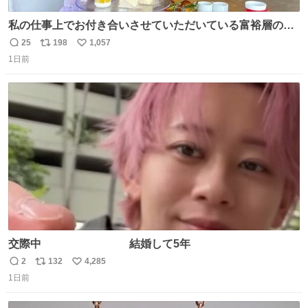
私の仕事上でお付き合いさせていただいている富裕層の社
長さん達は、こんな事しない。 こんな自慢は一切しない
25
198
1,057
返
リ
い
し、なんなら表に出てこない。 自分に自信がない半端モン
1日前
信
ポ
い
はブランドで自分を飾りキラキラ自慢をする。 #折田楓
数
ス
ね
#merchu
ト
数
数
交際中 結婚して5年
2
132
4,285
返
リ
い
1日前
信
ポ
い
数
ス
ね