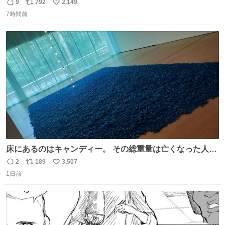
ルエクスプレス』が今夜、初運行！ 岐阜羽島駅で夜を越す
9
792
2,149
返
リ
い
東海道新幹線。寝台列車じゃないのに、朝まで新幹線とい
7時間前
信
ポ
い
う、なんだか特別体験😉 #TRAINTRIP #東海道ルミエール
数
ス
ね
エクスプレス
ト
数
数
床にあるのはキャンディー。 その総重量は亡くなった人と
同等の重さだそうです。 鑑賞者は一つ持ち帰れますが、亡
2
189
3,507
返
リ
い
くなった人の一部を持ち帰っているような感覚になりまし
1日前
信
ポ
い
た。 勇気を出して口に入れたら、ハッカ味😳✨ #ポーラ美
数
ス
ね
術館
ト
数
数