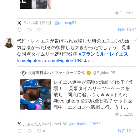
昨日 12:09
日ハム魂【日公】
@
purosup57
昨日 15:47
代打・レイエスが告げられ登場した時のエスコンの熱
気は凄かった❗その後押しも大きかったでしょう、見事
な同点タイムリー2塁打❗😆👏
#
フランミル・レイエス
#
lovefighters
x.com/FightersPR/sta…
北海道日本ハムファイターズ公式
@FightersPR
レイエス選手が満塁の場面で代打で登
場！！ 見事タイムリーツーベースを
放ち、同点に追いつく🔥🔥 #ドミれ
#lovefighters 公式戦全日程チケット販
売中！エスコンへ観戦に行こう！
ticket.fighters.co.jp/?utm_source=tw…
昨日 11:36
ふぁんたん2🐴💨Level. 59
@
dfUIs09euJP85Zl
4
昨日 12:11