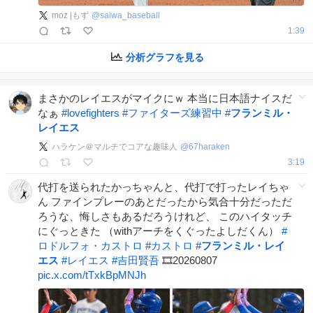
moz |もず
@
saiwa_baseball
1:39
分析グラフを見る
まさかのレイエスがマイクにｗ 本当に日本語ナイスだ
なぁ
#
lovefighters
#
ファイターズ練習中
#
フランミル・
レイエス
ハラケン＠マルチでコアな趣味人
@
67haraken
3:19
代打を送られたかっちゃんと、代打で打ったレイちゃ
ん ファインプレーのあとだったから気合十分だっただ
ろうな、悔しさもあるだろうけれど、 このハイタッチ
にぐっときた （withアーチをくぐったよしだくん）
#
ロドルフォ・カストロ
#
カストロ
#
フランミル・レイ
エス
#
レイエス
#
吉田賢吾
🎞️20260807
pic.x.com/tTxkBpMNJh