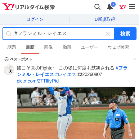
i
ログイン
ID新規取得
検索
キ
ー
話題
最新
画像
動画
ユーザー
ウェブ検索
ワ
ベストポスト
ー
ド
彼こそ真のFighter この姿に何度も鼓舞される
#
フラ
を
ンミル・レイエス
#
レイエス
🎞️20260807
消
pic.x.com/2TTlIfyPtd
す