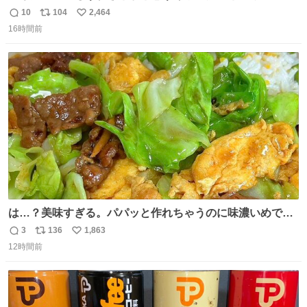
はまりにいくじゃないですか？ 今朝ガーデニングしてる飼
10
104
2,464
返
リ
い
い主の間にはまってきて、最高に可愛かった♥️
16時間前
信
ポ
い
数
ス
ね
ト
数
数
は…？美味すぎる。パパッと作れちゃうのに味濃いめで満
足感エグいの天才だろ🥹
3
136
1,863
返
リ
い
12時間前
信
ポ
い
数
ス
ね
ト
数
数