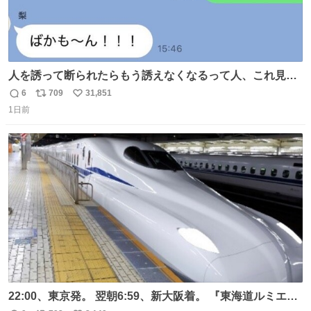
人を誘って断られたらもう誘えなくなるって人、これ見て
元気出してほしい
6
709
31,851
返
リ
い
1日前
信
ポ
い
数
ス
ね
ト
数
数
22:00、東京発。 翌朝6:59、新大阪着。 『東海道ルミエー