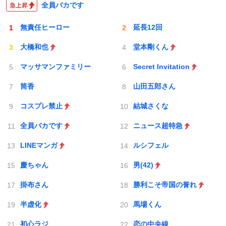
全員バカです
無責任ヒーロー
延長12回
大橋和也
堂本剛くん
マッサマンファミリー
Secret Invitation
筒香
山田五郎さん
コスプレ禁止
結城さくな
全員バカです
ニュース超特急
LINEマンガ
ルシフェル
慶ちゃん
男(42)
掛布さん
勝利こそ帝国の誉れ
半虚化
馬場くん
初心ラジ
恋の中央線