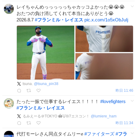
レイちゃんめっっっっっちゃカッコよかった😭😭😭
おたつの負け消してくれて本当にありがとう😭
2026.8.7
#
フランミル・レイエス
pic.x.com/1o5xObJuIj
tsuna.
@
tsuna_pin38
昨日 11:46
たった一振で仕事するレイエス！！！！
#
lovefighters
#
フランミル・レイエス
るみえーる＠TOKYO 🏟️🦊8/7エスコン！
@
lumiere_ham
昨日 11:34
代打モーレさん同点タイムリー✊
#
ファイターズ
#
フラ