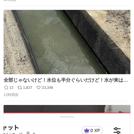
信
ポ
い
数
ス
ね
ト
数
数
全部じゃないけど！水位も半分ぐらいだけど！水が来はじ
めたよ！！！ 作業してくれた方々ありがとーーー
13
1,827
23,346
返
リ
い
ー！！！！！！！！！！！！！！！！！！！！！！！！！
12時間前
信
ポ
い
！
数
ス
ね
ト
数
数