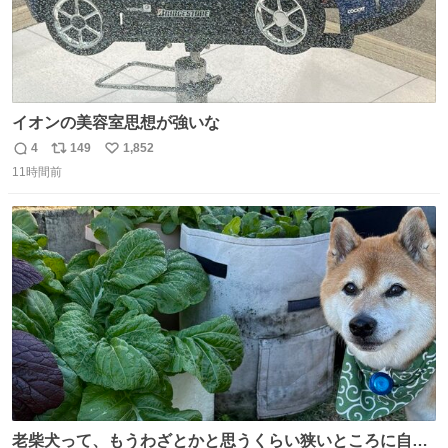
イオンの美容室思想が強いな
4
149
1,852
返
リ
い
11時間前
信
ポ
い
数
ス
ね
ト
数
数
老柴犬って、もうわざとかと思うくらい狭いところに自ら