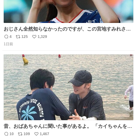
おじさん全然知らなかったのですが、この宮地すみれさん
（日向坂46）はマリサポだったのですね。 カメラ目線でに
4
125
1,329
返
リ
い
っこりしていただいたので撮影したものの、全然誰だか知
1日前
信
ポ
い
りませんでした。 マリサポらしいのでこれからは名前覚え
数
ス
ね
ます！！
ト
数
数
昔、おばあちゃんに聞いた事があるよ。 「カイちゃんをい
じめると、アイツが海から上がって来るぞ。」って。
10
109
1,467
返
リ
い