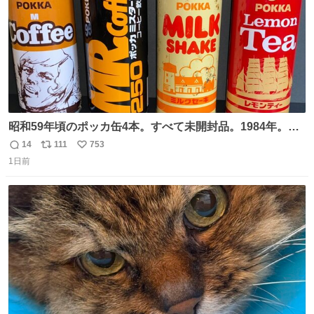
昭和59年頃のポッカ缶4本。すべて未開封品。1984年。P
マーク。昭和レトロ！
14
111
753
返
リ
い
1日前
信
ポ
い
数
ス
ね
ト
数
数