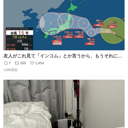
友人がこれ見て「インコム」とか言うから、もうそれにし
か見えなくなっちゃった。
7
369
1,454
返
リ
い
14時間前
信
ポ
い
数
ス
ね
ト
数
数