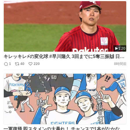
1:20
キレッキレ⚡️の変化球 #早川隆久 3回までに5奪三振🙌 日本
ハムの中軸 #レイエス #野村佑希 #万波中正 からはいずれ
1
40
220
8時間前
返
リ
い
も変化球で空振り三振を奪った👏 #RakutenEagles #ベー
信
ポ
い
スボールLIVE で配信中[初月無料]
数
ス
ね
https://t.co/8qUpBQKGKR
ト
数
数
一軍復帰 即スタメンの大暴れ！ チャンスで1本がなかなか