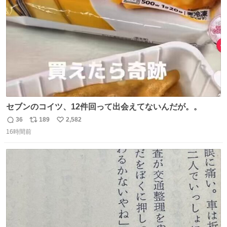
数
セブンのコイツ、12件回って出会えてないんだが。。
36
189
2,582
返
リ
い
16時間前
信
ポ
い
数
ス
ね
ト
数
数