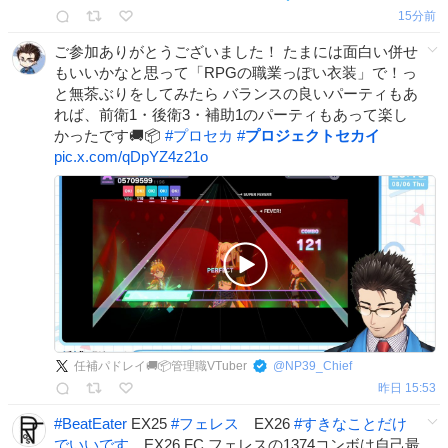
15分前
ご参加ありがとうございました！ たまには面白い併せ
もいいかなと思って「RPGの職業っぽい衣装」で！っ
と無茶ぶりをしてみたら バランスの良いパーティもあ
れば、前衛1・後衛3・補助1のパーティもあって楽し
かったです🚚📦
#
プロセカ
#
プロジェクトセカイ
pic.x.com/qDpYZ4z21o
任補パドレイ🚚📦管理職VTuber
@
NP39_Chief
昨日 15:53
#
BeatEater
EX25
#
フェレス
EX26
#
すきなことだけ
でいいです
EX26 FC フェレスの1374コンボは自己最