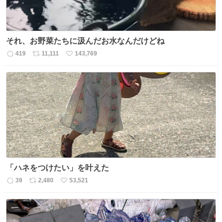
それ、お野菜たちに汲んだお水なんだけどね
419
11,111
143,769
返
リ
い
信
ポ
い
数
ス
ね
ト
数
数
「ハネをつけたい」を叶えた
39
2,480
53,521
返
リ
い
信
ポ
い
数
ス
ね
ト
数