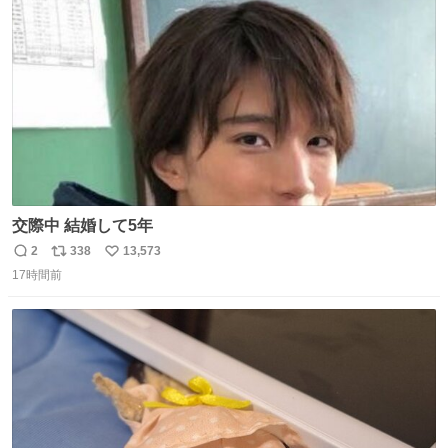
動物公園にて 残念ながら個体の識別は出来ません
ト
数
数
交際中 結婚して5年
2
338
13,573
返
リ
い
17時間前
信
ポ
い
数
ス
ね
ト
数
数