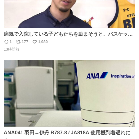
病気で入院している子どもたちを励まそうと、バスケット
ボール・宇都宮ブレックスに所属する比江島慎選手が下野
1
177
1,080
返
リ
い
市の病院を訪問して交流しました。
13時間前
信
ポ
い
news.web.nhk/newsweb/na/nb-…
数
ス
ね
ト
数
数
ANA041 羽田→伊丹 B787-8 / JA818A 使用機到着遅れにつ