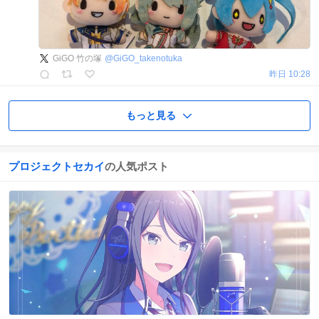
GiGO 竹の塚
@
GiGO_takenotuka
昨日 10:28
もっと見る
プロジェクトセカイ
の人気ポスト