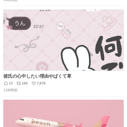
14時間前
信
ポ
い
数
ス
ね
ト
数
数
彼氏の心中したい理由やばくて草
13
165
7,676
返
リ
い
11時間前
信
ポ
い
数
ス
ね
ト
数
数