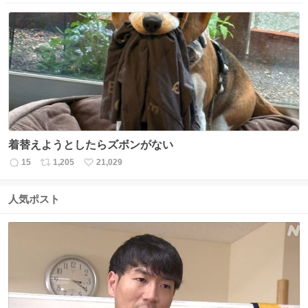
信
ポ
い
数
ス
ね
ト
数
数
着替えようとしたらズボンがない
15
1,205
21,029
返
リ
い
信
ポ
い
数
ス
ね
人気ポスト
ト
数
数