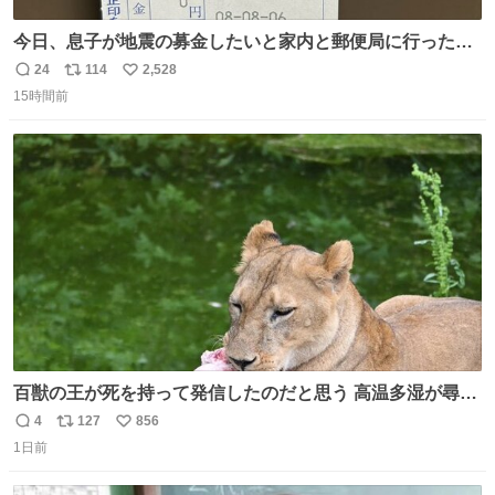
今日、息子が地震の募金したいと家内と郵便局に行ったみ
たいです。おもちゃとか買う選択肢もあったと思うけど、
24
114
2,528
返
リ
い
自分で貯めてた2万円を役に立てて欲しい、みんなも元気
15時間前
信
ポ
い
になって欲しいと。家内も一緒に募金したので、自分も何
数
ス
ね
かできたらなぁと思いました。
ト
数
数
百獣の王が死を持って発信したのだと思う 高温多湿が尋常
でない日本の夏 どうか早急に飼育の環境を見直して 動物の
4
127
856
返
リ
い
命を護ってください…と 治療中のライオンが助かりますよ
1日前
信
ポ
い
うに すべての動物の命が護られますように 2026.7.3📷多摩
数
ス
ね