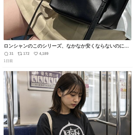
ロンシャンのこのシリーズ、なかなか安くならないのにセ
ール価格になってる🖤✨レザーなのが反則級にかわいい。
31
172
4,189
返
リ
い
持ってるだけでコーデが格上げされる。
1日前
信
ポ
い
数
ス
ね
ト
数
数