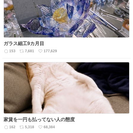
数
ガラス細工9カ月目
153
7,681
177,629
返
リ
い
信
ポ
い
数
ス
ね
ト
数
数
家賃を一円も払ってない人の態度
162
5,318
68,384
返
リ
い