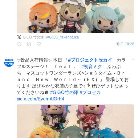
GiGO 竹の塚
@
GiGO_takenotuka
昨日 10:28
✨景品入荷情報✨ 本日 「
#
プロジェクトセカイ
カラ
フルステージ！ ｆｅａｔ．
#
初音ミク
ふわぷ
ち マスコットワンダーランズ×ショウタイム～Ｂｒ
ａｎｄ Ｎｅｗ Ｗｏｒｌｄ～（ＥＸ）」 登場してお
ります 煌びやかな衣装の子達です🎙️ ぜひゲットなさっ
てくださいね🪩
#
GiGO竹の塚
#
プロセカ
pic.x.com/EycmAlGrF4