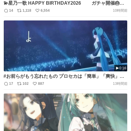
💫星乃一歌 HAPPY BIRTHDAY2026 ガチャ開催🎂🎉
▽新しく登場する誕生日限定メンバーはこちら 🎂星乃一歌
14
1,118
6,554
10時間前
返
リ
い
※誕生日限定メンバーは再登場する可能性があります #プ
信
ポ
い
ロセカ https://t.co/aMlrn88gZ8
数
ス
ね
ト
数
数
0:16
#お前らがもう忘れたもの プロセカは「簡単」「爽快」な
リズムゲーム https://t.co/StDY2BXYBz
17
102
887
13時間前
返
リ
い
信
ポ
い
数
ス
ね
ト
数
数