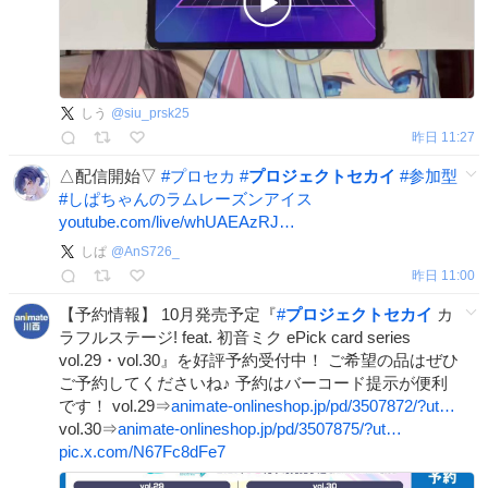
しう
@
siu_prsk25
昨日 11:27
△配信開始▽
#
プロセカ
#
プロジェクトセカイ
#
参加型
#
しぱちゃんのラムレーズンアイス
youtube.com/live/whUAEAzRJ…
しぱ
@
AnS726_
昨日 11:00
【予約情報】 10月発売予定『
#
プロジェクトセカイ
カ
ラフルステージ! feat. 初音ミク ePick card series
vol.29・vol.30』を好評予約受付中！ ご希望の品はぜひ
ご予約してくださいね♪ 予約はバーコード提示が便利
です！ vol.29⇒
animate-onlineshop.jp/pd/3507872/?ut…
vol.30⇒
animate-onlineshop.jp/pd/3507875/?ut…
pic.x.com/N67Fc8dFe7