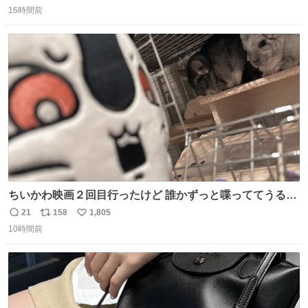
返
リ
い
16時間前
信
ポ
い
数
ス
ね
ト
数
数
ちいかわ映画２回目行ったけど 誰かずっと喋っててうるさ
かった 許せねえ
21
158
1,805
返
リ
い
10時間前
信
ポ
い
数
ス
ね
ト
数
数