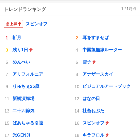
トレンドランキング
1:21
時点
スピンオフ
斬月
耳をすませば
残り1日
中国製無線ルーター
めんべい
雪子
アリフォルニア
アナザースカイ
りゅちぇ25歳
ビジュアルアートブック
新橋演舞場
はなの日
二十四節気
社畜ねぶた
ばあちゃる引退
スピンオフ
光GENJI
キラフロル