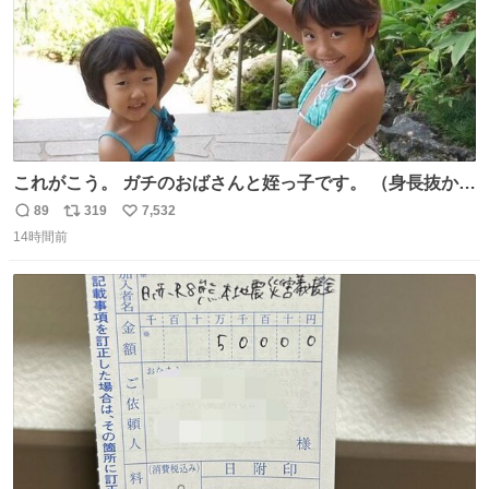
これがこう。 ガチのおばさんと姪っ子です。 （身長抜かさ
れててしぬ笑） #ヤツルギ12 #家族でヒロイン
89
319
7,532
返
リ
い
14時間前
信
ポ
い
数
ス
ね
ト
数
数