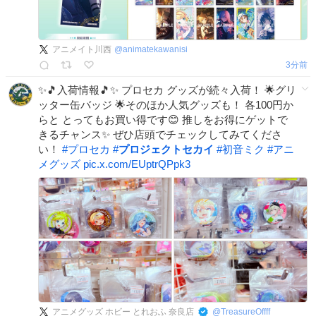
アニメイト川西
@
animatekawanisi
3分前
✨🎵入荷情報🎵✨ プロセカ グッズが続々入荷！ 🌟グリ
ッター缶バッジ 🌟そのほか人気グッズも！ 各100円か
らと とってもお買い得です😊 推しをお得にゲットで
きるチャンス✨ ぜひ店頭でチェックしてみてくださ
い！
#
プロセカ
#
プロジェクトセカイ
#
初音ミク
#
アニ
メグッズ
pic.x.com/EUptrQPpk3
アニメグッズ ホビー とれおふ 奈良店
@
TreasureOffff