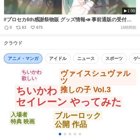
1:00
#プロセカ6th感謝祭物販 グッズ情報📣 事前通販の受付は8
月13日（木）23:59まで📣 お申し込み忘れがないようにご
0
83
675
16時間前
返
リ
い
注意ください⚠️ 発送時期：公演前のお届け 受付はこちら：
信
ポ
い
https://t.co/hXDDF1f0pw ※完売商品は会場受取・当日グ
クラウド
数
ス
ね
ッズ販売にてご購入可能です https://t.co/qfD4ZzUtua
ト
数
数
アニメ・マンガ
アイドル
ニュース
スポーツ
ゲ
ヴァイスシュヴァル
ちいかわ
欲しい
ツ
ちいかわ
推しの子 Vol.3
セイレーン やってみた
ブルーロック
入場者
特典 映画
公開 作品