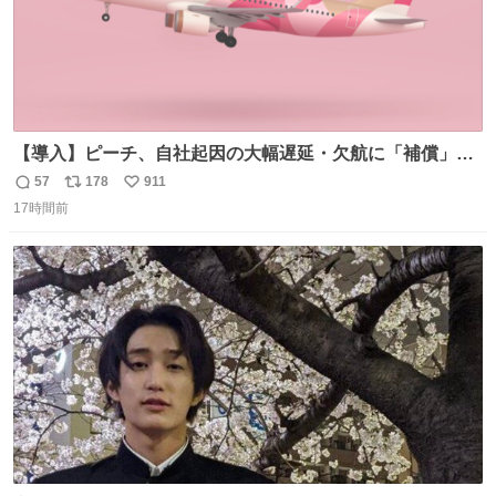
【導入】ピーチ、自社起因の大幅遅延・欠航に「補償」開
始へ news.livedoor.com/article/detail… 同社に起因する理
57
178
911
返
リ
い
由によって大幅遅延や欠航が発生した場合、乗客が負担し
17時間前
信
ポ
い
た宿泊費や交通費を、領収書の事後申請に基づき、国内線
数
ス
ね
は1人あたり上限1万円、国際線は上限2万円まで支払う。
ト
数
数