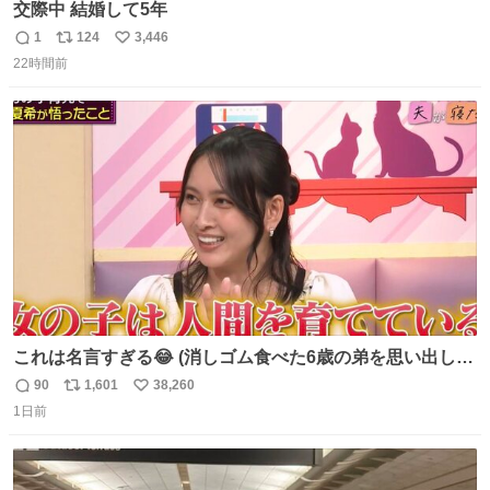
交際中 結婚して5年
1
124
3,446
返
リ
い
22時間前
信
ポ
い
数
ス
ね
ト
数
数
これは名言すぎる😂 (消しゴム食べた6歳の弟を思い出しな
がら)
90
1,601
38,260
返
リ
い
1日前
信
ポ
い
数
ス
ね
ト
数
数