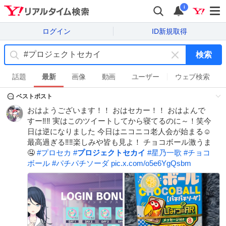
i
ログイン
ID新規取得
検索
キ
ー
話題
最新
画像
動画
ユーザー
ウェブ検索
ワ
ベストポスト
ー
ド
おはようございます！！ おはセカー！！ おはよんで
を
すー‼️‼️ 実はこのツイートしてから寝てるのに～！笑今
消
日は逆になりました 今日はニコニコ老人会が始まる☺️
す
最高過ぎる‼️‼️楽しみや皆も見よ！ チョコボール激うま
🤤
#
プロセカ
#
プロジェクトセカイ
#
星乃一歌
#
チョコ
ボール
#
パチパチソーダ
pic.x.com/o5e6YgQsbm