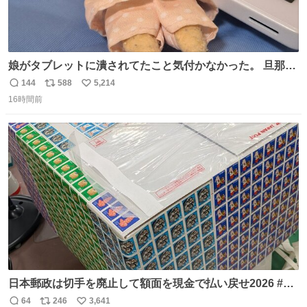
娘がタブレットに潰されてたこと気付かなかった。 旦那だ
けは娘の波長を感じ取れるから声出せずともSOSが伝わっ
144
588
5,214
返
リ
い
たらしい。 急いで旦那が救出して、泣きじゃくる娘に自分
16時間前
信
ポ
い
も謝って抱きしめようとしたら、ビンタされてしまった。
数
ス
ね
3回ほど。 小さい手だけど、地味に痛い。 その後、娘は旦
ト
数
数
那に泣きついてた。
日本郵政は切手を廃止して額面を現金で払い戻せ2026 #日
本郵政 @JapanPostHD_PR
64
246
3,641