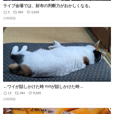
ライブ会場では、財布の判断力がおかしくなる。
5
484
2,626
返
リ
い
12時間前
信
ポ
い
数
ス
ね
ト
数
数
←ワイが話しかけた時 ﾏｯﾏが話しかけた時→
13
394
9,589
返
リ
い
15時間前
信
ポ
い
数
ス
ね
ト
数