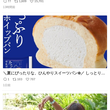
き 「安全に支障ない範囲で1分1秒でも遅延回復に努めてお
77
1,609
15,701
返
リ
い
ります」と機長の気合い十分！ が、フライトは順調に進み
13時間前
信
ポ
い
すぎ… 「飛ばしすぎたせいか現在奈良県上空での待機を命
数
ス
ね
じられております」 でコンソメスープ吹き出しそうになり
ト
数
数
ましたw
＼夏にぴったりな、ひんやりスイーツパン❄️／ しっとり生
地に牛乳入りホイップをたっぷり注入した「たっぷり牛乳
1
103
707
返
リ
い
ホイップパン」✨ ひんやりとした口あたりで、暑い夏でも
1日前
信
ポ
い
ペロリと食べられる美味しさです☺️ お店のチルドコーナー
数
ス
ね
で探してくださいね！
ト
数
数