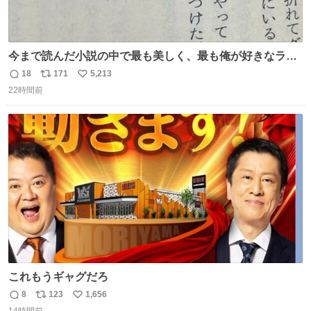
今まで読んだ小説の中で最も美しく、最も俺が好きなラス
トシーン
18
171
5,213
返
リ
い
22時間前
信
ポ
い
数
ス
ね
ト
数
数
これもうギャグだろ
8
123
1,656
返
リ
い