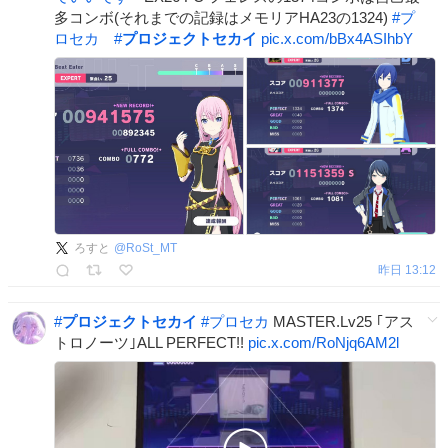
多コンボ(それまでの記録はメモリアHA23の1324)
#
プ
ロセカ
#
プロジェクトセカイ
pic.x.com/bBx4ASIhbY
ろすと
@
RoSt_MT
昨日 13:12
#
プロジェクトセカイ
#
プロセカ
MASTER.Lv25 ｢アス
トロノーツ｣ALL PERFECT!!
pic.x.com/RoNjq6AM2l