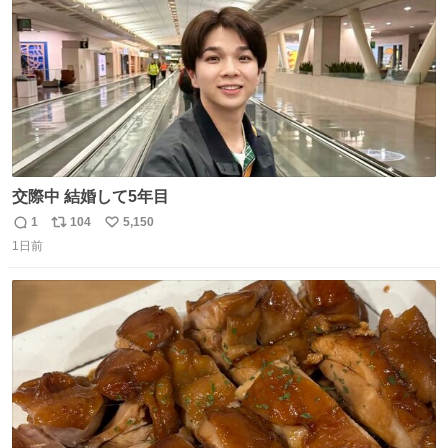
交際中 結婚して5年目
1
104
5,150
返
リ
い
1日前
信
ポ
い
数
ス
ね
ト
数
数