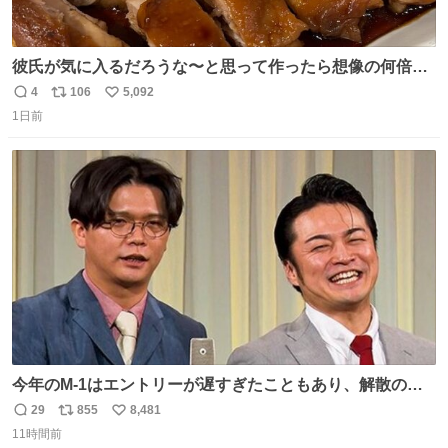
彼氏が気に入るだろうな〜と思って作ったら想像の何倍も
美味しい美味しい言ってくれて嬉しい
4
106
5,092
返
リ
い
1日前
信
ポ
い
数
ス
ね
ト
数
数
今年のM-1はエントリーが遅すぎたこともあり、解散の可
能性を作り出してからのスタート！！ 遅くなって申し訳な
29
855
8,481
返
リ
い
い🙏 エントリーナンバーは「GO!無策!」でかなり覚えやす
11時間前
信
ポ
い