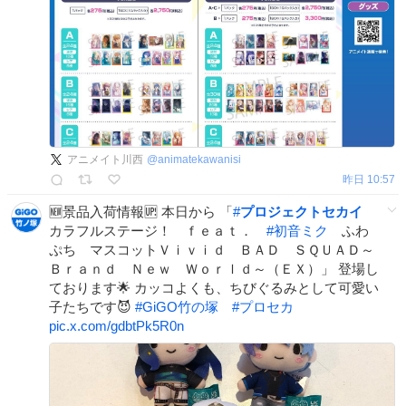
アニメイト川西
@
animatekawanisi
昨日 10:57
🆕景品入荷情報🆙 本日から 「
#
プロジェクトセカイ
カラフルステージ！ ｆｅａｔ．
#
初音ミク
ふわ
ぷち マスコットＶｉｖｉｄ ＢＡＤ ＳＱＵＡＤ～
Ｂｒａｎｄ Ｎｅｗ Ｗｏｒｌｄ～（ＥＸ）」 登場し
ております🌟 カッコよくも、ちびぐるみとして可愛い
子たちです😈
#
GiGO竹の塚
#
プロセカ
pic.x.com/gdbtPk5R0n