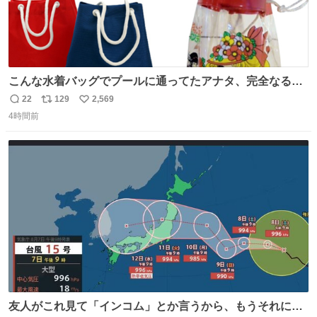
こんな水着バッグでプールに通ってたアナタ、完全なる同
世代（笑） #70年代 #80年代 #昭和レトロ
22
129
2,569
返
リ
い
4時間前
信
ポ
い
数
ス
ね
ト
数
数
友人がこれ見て「インコム」とか言うから、もうそれにし