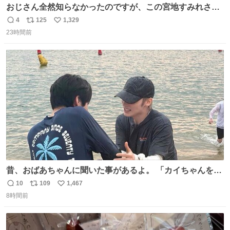
おじさん全然知らなかったのですが、この宮地すみれさん
（日向坂46）はマリサポだったのですね。 カメラ目線でに
4
125
1,329
返
リ
い
っこりしていただいたので撮影したものの、全然誰だか知
23時間前
信
ポ
い
りませんでした。 マリサポらしいのでこれからは名前覚え
数
ス
ね
ます！！
ト
数
数
昔、おばあちゃんに聞いた事があるよ。 「カイちゃんをい
じめると、アイツが海から上がって来るぞ。」って。
10
109
1,467
返
リ
い
8時間前
信
ポ
い
数
ス
ね
ト
数