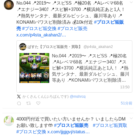
No.044 📍2019〜 📍スピSS 📍極20名 📍Aレベマ68名
📍エナジー340⤴︎ 📍スピ解+3700 📍横浜純正あと1人！
📍熱気サンタナ、最新ダルビッシュ、藤川等あり 📍
KONAMIパワスピ削除済み 💰10k付近
#
プロスピ垢販
売
#
プロスピ垢交換
#
プロスピ販売
x.com/p4sta_akahan2/…
ぱすた【プロスピ垢販売・買取】
@p4sta_akahan2
No.044 📍2019〜 📍スピSS 📍極20名
📍Aレベマ68名 📍エナジー340⤴︎ 📍ス
ピ解+3700 📍横浜純正あと1人！ 📍熱
気サンタナ、最新ダルビッシュ、藤川
等あり 📍KONAMIパワスピ削除済み
💰10k付近 #プロスピ垢販売 #プロス
13:50
ピ垢交換 #プロスピ販売
かくさんくん(ぷろぱんです)
@
mshrcq
51分前
4000円付近で買いたい方いませんか？ いましたらDM
お願い致します🤲
#
プロスピ垢販売
#
プロスピ垢買取
#
プロスピ交換
x.com/jjgjgvj/status…