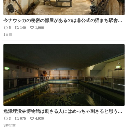
今ナウシカの秘密の部屋があるのは非公式の猫まち駅舎だ
けだもんね。本物が欲しいね
5
140
1,966
返
リ
い
1日前
信
ポ
い
数
ス
ね
ト
数
数
魚津埋没林博物館は刺さる人にはめっちゃ刺さると思う施
設 無人になった時の雰囲気が凄まじかった
3
675
4,930
返
リ
い
3時間前
信
ポ
い