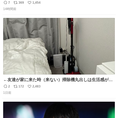
か見えなくなっちゃった。
7
369
1,454
返
リ
い
14時間前
信
ポ
い
数
ス
ね
ト
数
数
←友達が家に来た時（来ない）掃除機丸出しは生活感が出
てかっこ悪いなぁ →せや
2
172
2,483
返
リ
い
1日前
信
ポ
い
数
ス
ね
ト
数
数