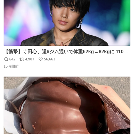
【衝撃】寺田心、週6ジム通いで体重62kg→82kgに 110kg
のベンチプレス持ち上げる姿披露
642
4,907
56,663
返
リ
い
news.livedoor.com/article/detail… 元々自重のみだった
15時間前
信
ポ
い
が、更に筋肉を大きくするためジム通いを開始。筋肉増量
数
ス
ね
のためおにぎり10個、ゼリー飲料3～4本、パスタと毎日4
ト
数
数
千kcalオーバーの食事を摂取し、増量したという。