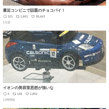
最近コンビニで話題のチョコパイ！
323
1,601
30,443
返
リ
い
1日前
信
ポ
い
数
ス
ね
ト
数
数
イオンの美容室思想が強いな
4
149
1,852
返
リ
い
11時間前
信
ポ
い
数
ス
ね