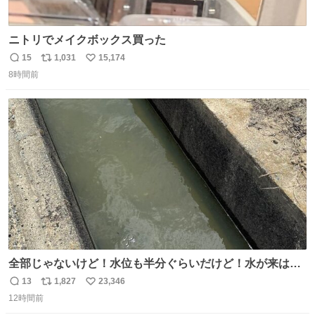
ニトリでメイクボックス買った
15
1,031
15,174
返
リ
い
8時間前
信
ポ
い
数
ス
ね
ト
数
数
全部じゃないけど！水位も半分ぐらいだけど！水が来はじ
めたよ！！！ 作業してくれた方々ありがとーーー
13
1,827
23,346
返
リ
い
ー！！！！！！！！！！！！！！！！！！！！！！！！！
12時間前
信
ポ
い
！