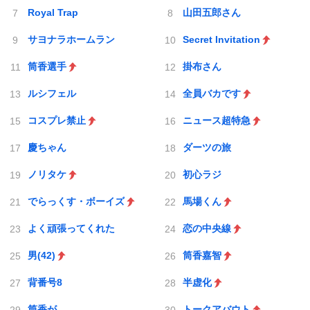
Royal Trap
山田五郎さん
サヨナラホームラン
Secret Invitation
筒香選手
掛布さん
ルシフェル
全員バカです
コスプレ禁止
ニュース超特急
慶ちゃん
ダーツの旅
ノリタケ
初心ラジ
でらっくす・ボーイズ
馬場くん
よく頑張ってくれた
恋の中央線
男(42)
筒香嘉智
背番号8
半虚化
筒香が
トークアバウト