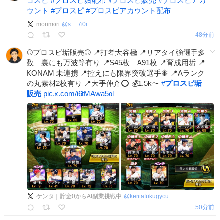
ロスピ
#
プロスピ垢配布
#
プロスピ販売
#
プロスピアカ
ウント
#
プロスピ
#
プロスピアカウント配布
morimori
@
s__7i0r
49分前
⚾️プロスピ垢販売⚾️ 📍打者大谷極 📍リアタイ強選手多
数 裏にも万波等有り 📍S45枚 A91枚 📍育成用垢 📍
KONAMI未連携 📍控えにも限界突破選手🐜 📍Aランク
の丸素材2枚有り 📍大手仲介⭕️ 💰1.5k〜
#
プロスピ垢
販売
pic.x.com/i6tMAwa5ol
ケンタ｜貯金0からAI副業挑戦中
@
kentafukugyou
50分前