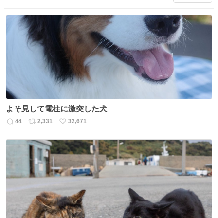
信
ポ
い
数
ス
ね
ト
数
数
よそ見して電柱に激突した犬
44
2,331
32,671
返
リ
い
信
ポ
い
数
ス
ね
ト
数
数