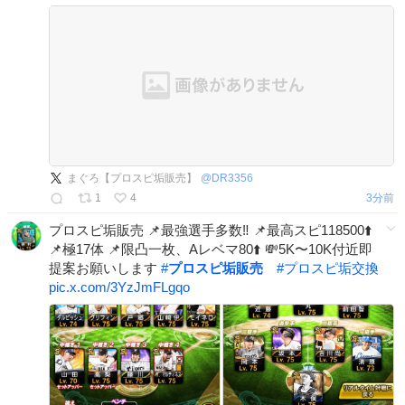
まぐろ【プロスピ垢販売】
@
DR3356
1
4
4分前
プロスピ垢販売 📌最強選手多数‼️ 📌最高スピ118500⬆️
📌極17体 📌限凸一枚、Aレベマ80⬆️ 💸5K〜10K付近即
提案お願いします
#
プロスピ垢販売
#
プロスピ垢交換
pic.x.com/3YzJmFLgqo