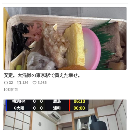
数
ス
ね
ト
数
数
安定。大混雑の東京駅で買えた幸せ。
32
126
3,985
返
リ
い
10時間前
信
ポ
い
数
ス
ね
ト
数
数