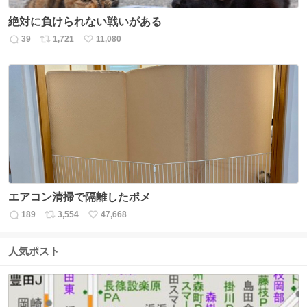
絶対に負けられない戦いがある
39
1,721
11,080
返
リ
い
信
ポ
い
数
ス
ね
ト
数
数
エアコン清掃で隔離したポメ
189
3,554
47,668
返
リ
い
信
ポ
い
数
ス
ね
人気ポスト
ト
数
数