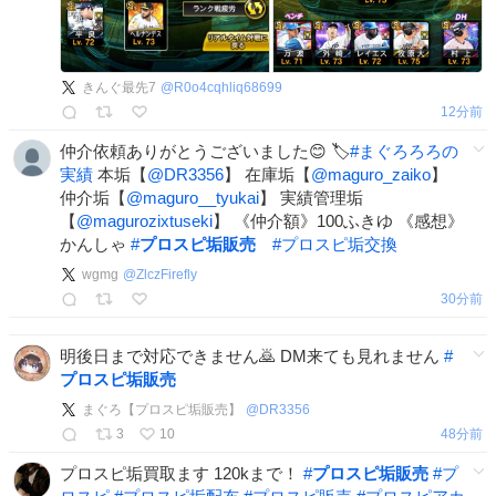
きんぐ最先7
@
R0o4cqhliq68699
13分前
仲介依頼ありがとうございました😊 🏷️
#
まぐろろろの
実績
本垢【
@DR3356
】 在庫垢【
@maguro_zaiko
】
仲介垢【
@maguro__tyukai
】 実績管理垢
【
@magurozixtuseki
】 《仲介額》100ふきゆ 《感想》
かんしゃ
#
プロスピ垢販売
#
プロスピ垢交換
wgmg
@
ZlczFirefly
30分前
明後日まで対応できません🙇 DM来ても見れません
#
プロスピ垢販売
まぐろ【プロスピ垢販売】
@
DR3356
3
10
49分前
プロスピ垢買取ます 120kまで！
#
プロスピ垢販売
#
プ