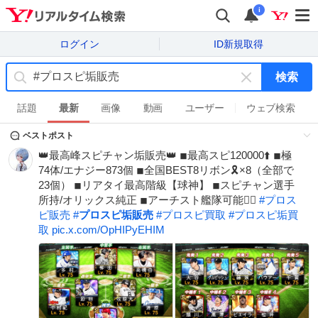
i
ログイン
ID新規取得
検索
キ
ー
話題
最新
画像
動画
ユーザー
ウェブ検索
ワ
ベストポスト
ー
ド
👑最高峰スピチャン垢販売👑 ◾︎最高スピ120000⬆️ ◾︎極
を
74体/エナジー873個 ◾︎全国BEST8リボン🎗️×8（全部で
消
23個） ◾︎リアタイ最高階級【球神】 ◾︎スピチャン選手
す
所持/オリックス純正 ◾︎アーチスト艦隊可能🙆‍♀️
#
プロス
ピ販売
#
プロスピ垢販売
#
プロスピ買取
#
プロスピ垢買
取
pic.x.com/OpHIPyEHIM