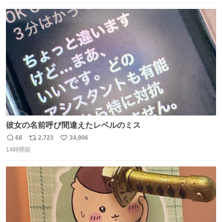
数
ス
ね
ト
数
数
彼女の名前呼び間違えたレベルのミス
68
2,723
34,906
返
リ
い
14時間前
信
ポ
い
数
ス
ね
ト
数
数