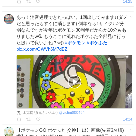
14:25
あっ！消音処理できたっぽい。1回出してみます♪(ダメ
だと思ったらすぐに消します) 例年なら1サイクル2分
弱なんですが今年はポケモン30周年だからか10分もあ
りましたw💦 もうここに流れたポケふた全部見に行っ
た扱いで良いよね？w()
#
ポケモン
#
ポケふた
pic.x.com/GWVh6M7dBZ
比克提尼(元ぶいぶい)
@
victini000494
14:24
【ポケモンGO ポケふた 交換】 出】画像(先着3名様)