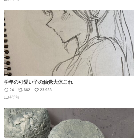
信
ポ
い
数
ス
ね
ト
数
数
学年の可愛い子の触覚大体これ
24
662
23,933
返
リ
い
11時間前
信
ポ
い
数
ス
ね
ト
数
数