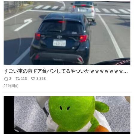
汗拭きシートみたいなもの。耳裏襟足首筋がんがん拭いて
ト
数
数
汗臭不安を解消。
すごい車の内ドア台パンしてるやついたｗｗｗｗｗｗｗｗ
ｗｗｗｗｗｗ
2
113
3,758
返
リ
い
21時間前
信
ポ
い
数
ス
ね
ト
数
数