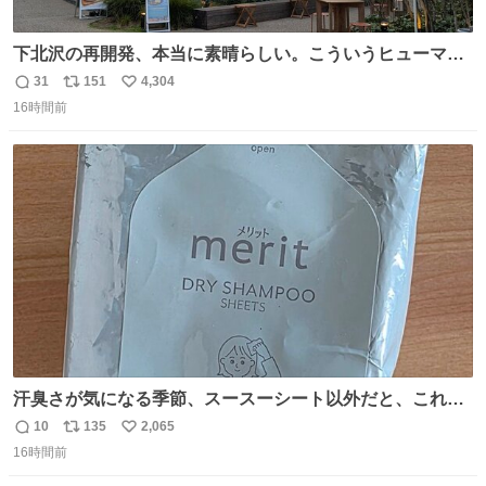
下北沢の再開発、本当に素晴らしい。こういうヒューマン
スケールの開発がいいんだよ。
31
151
4,304
返
リ
い
16時間前
信
ポ
い
数
ス
ね
ト
数
数
汗臭さが気になる季節、スースーシート以外だと、これが
とにかくスッキリする。2年くらい前に #生活は踊る で紹
10
135
2,065
返
リ
い
介したやつ。おじさんにもおばさんにもオススメだ。ドラ
16時間前
信
ポ
い
ストに売ってるぞ。ドライシャンプーって書いてあるけど
数
ス
ね