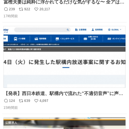
冨樫夫妻は純粋に浮かれてるだけな気がするな〜 全アはこ
こに自分の市場価値的なものを上乗せするので、 すっぴん
239
922
20,117
返
リ
い
＆寝起きのボサボサ頭でも「今日も可愛いね」が止まらな
17時間前
信
ポ
い
い。放っておくと永遠に髪撫でてきて作業進まない()
数
ス
ね
156cm40kg、年中日焼け止めとお友達の私より綺麗な手や
ト
数
数
めてもろて とか言う
【発表】西日本鉄道、駅構内で流れた“不適切音声”に声明
「被害届も検討」 news.livedoor.com/article/detail… 4日
124
639
4,097
返
リ
い
に西鉄福岡（天神）駅および薬院駅で発生した駅構内放送
15時間前
信
ポ
い
事案について声明を公表した。「第三者によって駅構内放
数
ス
ね
送設備に外部から不正に音声が流された可能性も含めて確
ト
数
数
認を実施」と説明した。