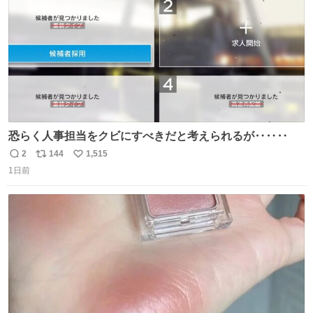
恐らく人事担当をクビにすべきだと考えられるが‥‥‥
2
144
1,515
返
リ
い
1日前
信
ポ
い
数
ス
ね
ト
数
数