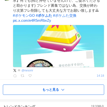
求】何でも(殆ど押せていませんので、ご提示くださる
と助かります) フレンド募集ではない為、交換が終わ
り次第フレ削除しても大丈夫な方でお願い致します🙇
#
ポケモンGO
#
ポケふた
#
ポケふた交換
pic.x.com/e4R5mRbvZy
🌹
@
rwsonr
14:18
もっと見る
トレンドランキング
19:33
時点