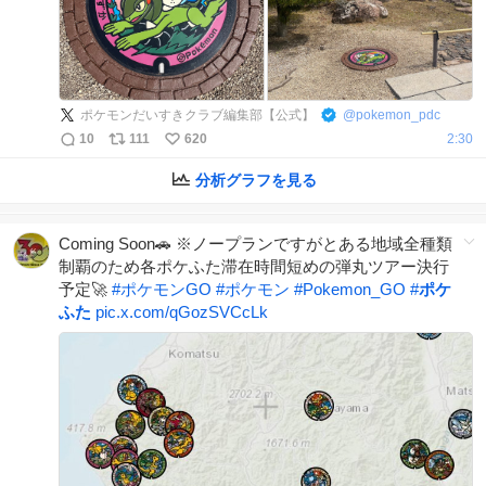
ポケモンだいすきクラブ編集部【公式】
@
pokemon_pdc
10
111
620
2:30
分析グラフを見る
Coming Soon🚗 ※ノープランですがとある地域全種類
制覇のため各ポケふた滞在時間短めの弾丸ツアー決行
予定🚀
#
ポケモンGO
#
ポケモン
#
Pokemon_GO
#
ポケ
ふた
pic.x.com/qGozSVCcLk