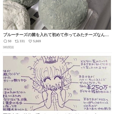
ブルーチーズの菌を入れて初めて作ってみたチーズなんだ
けど 本能でちょっとヤバいと思っちゃう見た目だな
50
331
5,669
返
リ
い
9時間前
信
ポ
い
数
ス
ね
ト
数
数