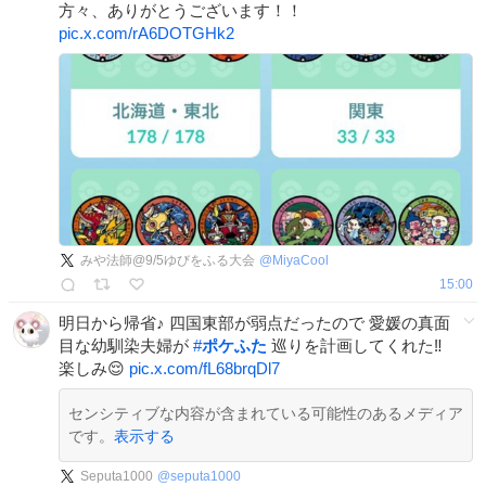
方々、ありがとうございます！！
pic.x.com/rA6DOTGHk2
みや法師@9/5ゆびをふる大会
@
MiyaCool
15:00
明日から帰省♪ 四国東部が弱点だったので 愛媛の真面
目な幼馴染夫婦が
#
ポケふた
巡りを計画してくれた‼️
楽しみ😌
pic.x.com/fL68brqDl7
センシティブな内容が含まれている可能性のあるメディア
です。
表示する
Seputa1000
@
seputa1000