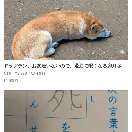
ト
数
数
ドッグラン。お友達いないので、退屈で眠くなる卯月さ
ん。 #柴犬卯月
9
228
4,983
返
リ
い
14時間前
信
ポ
い
数
ス
ね
ト
数
数