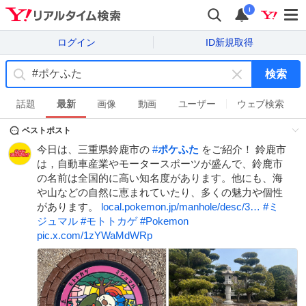
i
ログイン
ID新規取得
検索
キ
ー
話題
最新
画像
動画
ユーザー
ウェブ検索
ワ
ベストポスト
ー
ド
今日は、三重県鈴鹿市の
#
ポケふた
をご紹介！ 鈴鹿市
を
は，自動車産業やモータースポーツが盛んで、鈴鹿市
消
の名前は全国的に高い知名度があります。他にも、海
す
や山などの自然に恵まれていたり、多くの魅力や個性
があります。
local.pokemon.jp/manhole/desc/3…
#
ミ
ジュマル
#
モトトカゲ
#
Pokemon
pic.x.com/1zYWaMdWRp