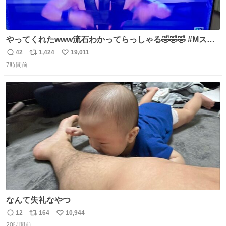
やってくれたwww流石わかってらっしゃる🤣🤣🤣 #Mステ
#西川貴教
42
1,424
19,011
返
リ
い
7時間前
信
ポ
い
数
ス
ね
ト
数
数
なんて失礼なやつ
12
164
10,944
返
リ
い
20時間前