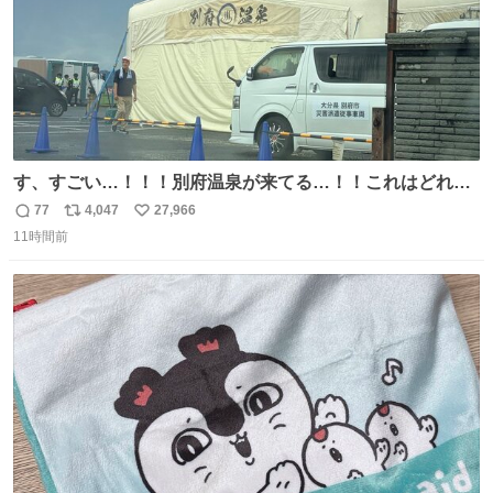
す、すごい…！！！別府温泉が来てる…！！これはどれぐ
らい待つんだろう…
77
4,047
27,966
返
リ
い
11時間前
信
ポ
い
数
ス
ね
ト
数
数