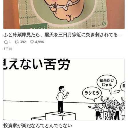
ふと冷蔵庫見たら、脳天を三日月宗近に突き刺されてるく
りまんじゅうパイセンが
1
392
4,996
返
リ
い
1日前
信
ポ
い
数
ス
ね
ト
数
数
投資家が楽だなんてとんでもない