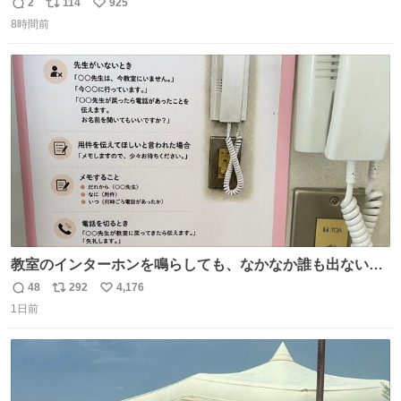
2
114
925
返
リ
い
8時間前
信
ポ
い
数
ス
ね
ト
数
数
教室のインターホンを鳴らしても、なかなか誰も出ないこ
とがあります…。 もしかすると「電話の出方」に困ってい
48
292
4,176
返
リ
い
るのかもしれません。 そこで「何を話せばいいか」が見え
1日前
信
ポ
い
る手引きを用意して、安心して電話に出られるようにしま
数
ス
ね
す。 インターホンの応対も大切なコミュニケーションの学
ト
数
数
びです。