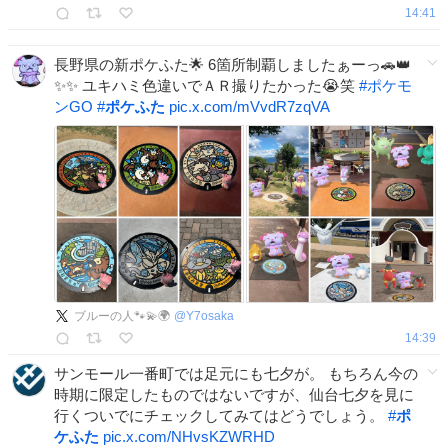
14:41
長野県の新ポケふた🌟 6箇所制覇しましたぁーっ🚗👑
✨✨ ユキハミ色違いでＡＲ撮りたかった😭笑
#
ポケモ
ンGO
#
ポケふた
pic.x.com/mVvdR7zqVA
ブルーの人🐾💫🌍
@
Y7osaka
14:39
サンモール一番町では足元にも七夕が。 もちろん今の
時期に限定したものではないですが、仙台七夕を見に
行くついでにチェックしてみてはどうでしょう。
#
ポ
ケふた
pic.x.com/NHvsKZWRHD