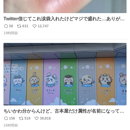
Twitter信じてこれ涙袋入れたけどマジで盛れた…ありがと
う…
58
631
12,747
返
リ
い
19時間前
信
ポ
い
数
ス
ね
ト
数
数
ちいかわ分からんけど、古本屋だけ属性が名前になってる
のはどういうこと？
156
519
39,918
返
リ
い
16時間前
信
ポ
い