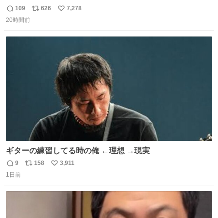
109
626
7,278
返
リ
い
20時間前
信
ポ
い
数
ス
ね
ト
数
数
ギターの練習してる時の俺 ←理想 →現実
9
158
3,911
返
リ
い
1日前
信
ポ
い
数
ス
ね
ト
数
数