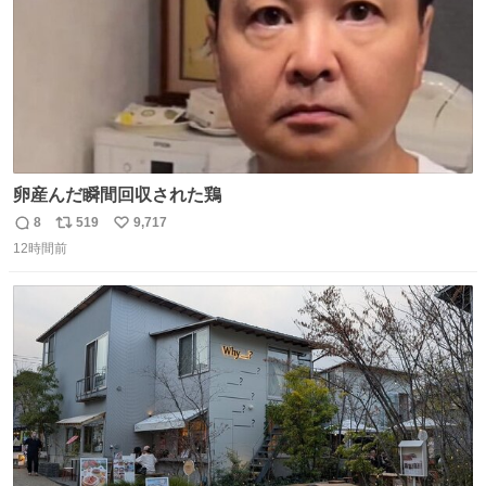
卵産んだ瞬間回収された鶏
8
519
9,717
返
リ
い
12時間前
信
ポ
い
数
ス
ね
ト
数
数