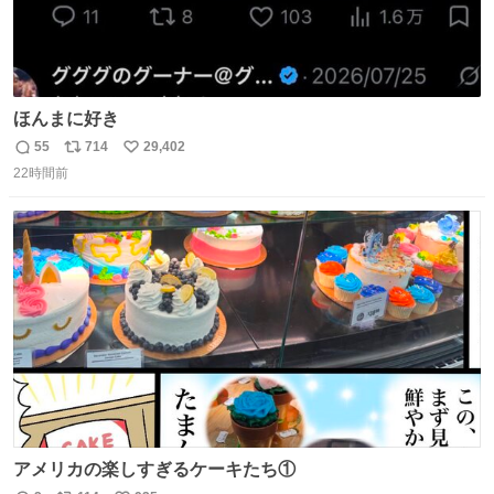
ほんまに好き
55
714
29,402
返
リ
い
22時間前
信
ポ
い
数
ス
ね
ト
数
数
アメリカの楽しすぎるケーキたち①