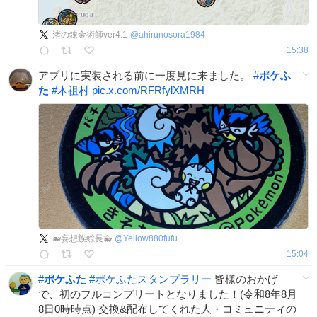
渚の錬金術師ver4.1
@
ahirunosora1984
15:38
アプリに実装される前に一度見に来ました。
#
ポケふ
た
#
木祖村
pic.x.com/RFRfylXMRH
🐋妄想族総長🐳
@
Yellow880fufu
15:04
#
ポケふた
#
ポケふたスタンプラリー
皆様のおかげ
で、初のフルコンプリートとなりました！(令和8年8月
8日0時時点) 交換&配布してくれた人・コミュニティの