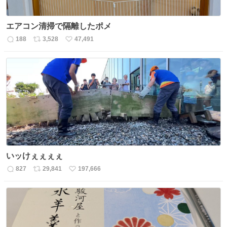
エアコン清掃で隔離したポメ
188
3,528
47,491
返
リ
い
信
ポ
い
数
ス
ね
ト
数
数
いッけぇぇぇぇ
827
29,841
197,666
返
リ
い
信
ポ
い
数
ス
ね
ト
数
数