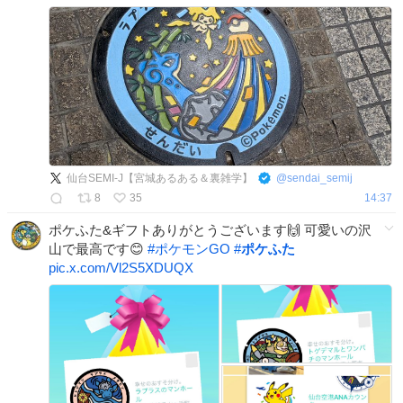
仙台SEMI-J【宮城あるある＆裏雑学】
@
sendai_semij
8
35
14:37
ポケふた&ギフトありがとうございます🙌 可愛いの沢
山で最高です😊
#
ポケモンGO
#
ポケふた
pic.x.com/Vl2S5XDUQX