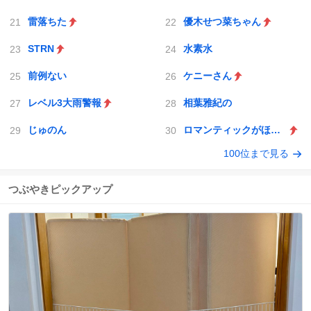
雷落ちた
優木せつ菜ちゃん
STRN
水素水
前例ない
ケニーさん
レベル3大雨警報
相葉雅紀の
じゅのん
ロマンティックがほしいなら
100位まで見る
つぶやきピックアップ