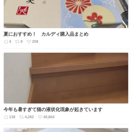
夏におすすめ！ カルディ購入品まとめ
4
6
208
返
リ
い
信
ポ
い
数
ス
ね
ト
数
数
今年も暑すぎて猫の液状化現象が起きています
138
4,282
40,664
返
リ
い
信
ポ
い