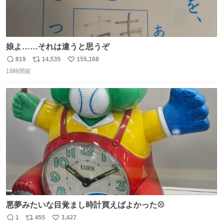
娘よ……それは違うと思うぞ
819
14,535
155,168
返
リ
い
18時間前
信
ポ
い
数
ス
ね
ト
数
数
悪夢みたいな目覚まし時計買えばよかった⚾
1
455
3,427
返
リ
い