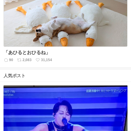
数
ス
ね
ト
数
数
「あひるとおひるね」
90
2,083
31,154
返
リ
い
信
ポ
い
数
ス
ね
人気ポスト
ト
数
数