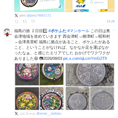
pino
@
pino74687172
14:26
福島の旅 ２日目1️⃣
#
ポケふた
#
マンホール
この日は奥
会津地域を攻めていきます 西会津町→柳津町→昭和村
→会津美里町 福島に拠点があること、ポケふたがある
こと、ということがなければ、なかなか足を運ばなか
ったなぁ、と感じたエリアでした おかげでワクワクが
ありました😆 📷️2026/08/03
pic.x.com/qLcmYmG2T9
ぷにちゃん
@
snow__daifuku