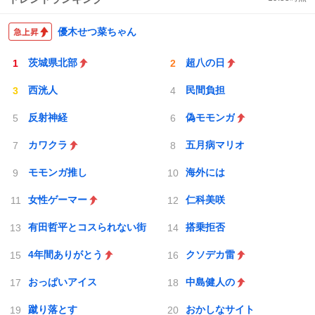
優木せつ菜ちゃん
茨城県北部
超八の日
西洸人
民間負担
反射神経
偽モモンガ
カワクラ
五月病マリオ
モモンガ推し
海外には
女性ゲーマー
仁科美咲
有田哲平とコスられない街
搭乗拒否
4年間ありがとう
クソデカ雷
おっぱいアイス
中島健人の
蹴り落とす
おかしなサイト