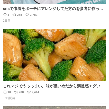
snsで巾着をポーチにアレンジしてた方のを参考に作って
みました🧵 裁縫は得意でないので、ザクザクの目測で縫い
1
265
2,782
返
リ
い
ましたので悪しからず🙏🏻 裏地は人魚のウロコ風な柄にし
1日前
信
ポ
い
てみたらめっちゃ良き☺️ 島二郎とちいかわチャームもお気
数
ス
ね
に入り⭐️
ト
数
数
これマジでうっっまい。味が濃いめだから満足感エグいし
1週間で3キロ痩せた😭
10
200
2,414
返
リ
い
16時間前
信
ポ
い
数
ス
ね