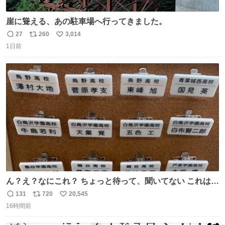
崖に聳える、あの駐車場へ行ってきました。
27
260
3,014
返
リ
い
1日前
信
ポ
い
数
ス
ね
ト
数
数
ん？え？なにこれ？ ちょっと待って、聞いてない これは販
売されているのもですか？
131
720
20,545
返
リ
い
16時間前
信
ポ
い
数
ス
ね