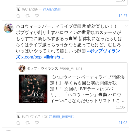
11:05
は9月初旬より販売開始予定！！
あいandみー
@
AIandMII
12:27
ハロウィーンパーティライブ👏🏻🤩 絶対楽しい！！
ポプヴィが創り出すハロウィンの世界観のステージが
もうすでに楽しみすぎるっ🎃💓 新体制になったらしば
らくはライブ減っちゃうかなと思ってたけど、むしろ
いっぱいやってくれて嬉しいっ🙌🏻
#
ポップヴィラン
ズ
x.com/pop_villains/s…
ポップ・ヴィランズ
@pop_villains
【ハロウィーンパーティライブ開催決
定！】 早くも次回公演の開催が決
定！！ 次回のLIVEテーマはズバ
リ、、「ハロウィーン」🎃👻 ハロウ
ィーンにちなんだセットリスト！この
日だけの特別なアレンジ！ ■チケット
11:05
は9月初旬より販売開始予定！！
sumi ヴィスト垢
@
sumi_popvist
11:08