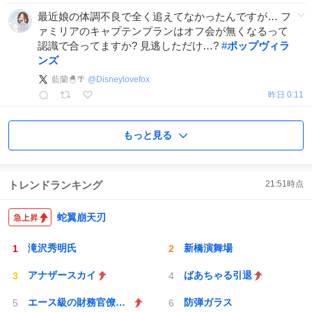
最近娘の体調不良で全く追えてなかったんですが… フ
ァミリアのキャプテンプランはオフ会が無くなるって
認識で合ってますか? 見逃しただけ…?
#
ポップヴィラ
ンズ
藍蘭🐣🌴
@
Disneylovefox
昨日 0:11
もっと見る
トレンドランキング
21:51
時点
蛇翼崩天刃
滝沢秀明氏
新橋演舞場
アナザースカイ
ばあちゃる引退
エース級の財務官僚が異例転出へ
防弾ガラス