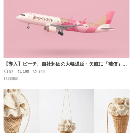
数
【導入】ピーチ、自社起因の大幅遅延・欠航に「補償」開
始へ news.livedoor.com/article/detail… 同社に起因する理
57
168
844
返
リ
い
由によって大幅遅延や欠航が発生した場合、乗客が負担し
13時間前
信
ポ
い
た宿泊費や交通費を、領収書の事後申請に基づき、国内線
数
ス
ね
は1人あたり上限1万円、国際線は上限2万円まで支払う。
ト
数
数