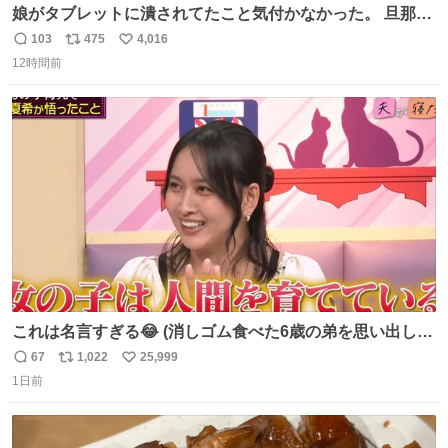
娘がタブレットに潰されてたこと気付かなかった。 旦那だ
けは娘の波長を感じ取れるから声出せずともSOSが伝わっ
103
475
4,016
返
リ
い
たらしい。 急いで旦那が救出して、泣きじゃくる娘に自分
12時間前
信
ポ
い
も謝って抱きしめようとしたら、ビンタされてしまった。
数
ス
ね
3回ほど。 小さい手だけど、地味に痛い。 その後、娘は旦
ト
数
数
那に泣きついてた。
これは名言すぎる😂 (消しゴム食べた6歳の弟を思い出しな
がら)
67
1,022
25,999
返
リ
い
1日前
信
ポ
い
数
ス
ね
ト
数