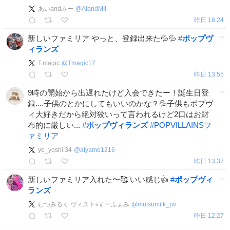
あいandみー
@
AIandMII
昨日 16:24
新しいファミリア やっと、登録出来た💦💦
#
ポップヴ
ィランズ
T.magic
@
Tmagic17
昨日 13:55
9時の開始から出遅れたけど入会できたー！誕生日登
録....子供のとかにしてもいいのかな？💦子供もポプヴ
ィ大好きだから絶対狡いって言われるけど2口はお財
布的に厳しい...
#
ポップヴィランズ
#
POPVILLAINSフ
ァミリア
yo_yoshi.34
@
atyamo1216
昨日 13:37
新しいファミリア入れた〜🥰 いい感じ👍
#
ポップヴィ
ランズ
むつみるく ヴィスト⭐︎すーふぁみ
@
mutsumilk_pv
昨日 12:27