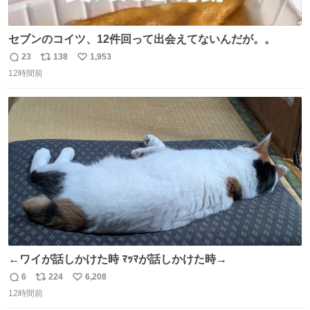
セブンのコイツ、12件回って出会えてないんだが。。
23
138
1,953
返
リ
い
12時間前
信
ポ
い
数
ス
ね
ト
数
数
←ワイが話しかけた時 ﾏｯﾏが話しかけた時→
6
224
6,208
返
リ
い
12時間前
信
ポ
い