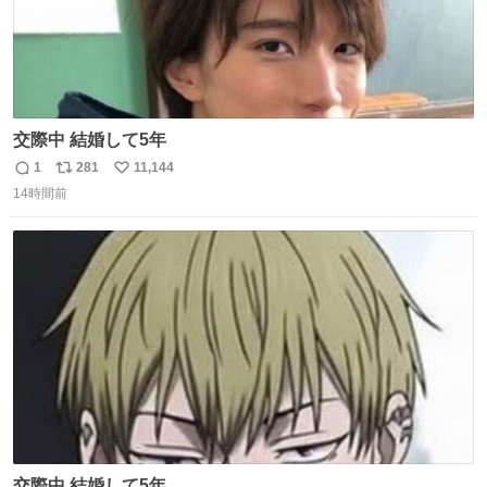
交際中 結婚して5年
1
281
11,144
返
リ
い
14時間前
信
ポ
い
数
ス
ね
ト
数
数
交際中 結婚して5年