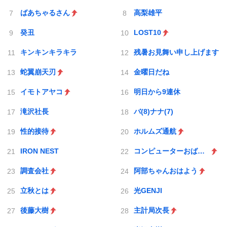
ばあちゃるさん
高梨雄平
癸丑
LOST10
キンキンキラキラ
残暑お見舞い申し上げます
蛇翼崩天刃
金曜日だね
イモトアヤコ
明日から9連休
滝沢社長
バ(8)ナナ(7)
性的接待
ホルムズ通航
IRON NEST
コンピューターおばあちゃん
調査会社
阿部ちゃんおはよう
立秋とは
光GENJI
後藤大樹
主計局次長