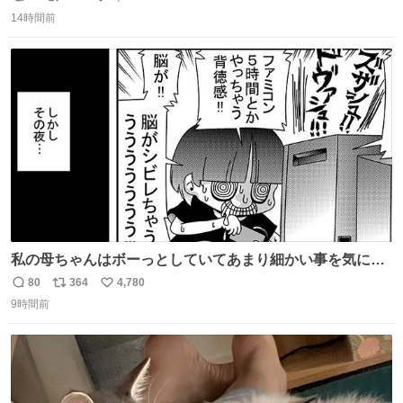
返
リ
い
14時間前
信
ポ
い
数
ス
ね
ト
数
数
私の母ちゃんはボーっとしていてあまり細かい事を気にし
ません。優秀な人の多い現代の価値観から見ると、あまり
80
364
4,780
返
リ
い
優秀な母親ではないかもしれません。でも、だからこそ、
9時間前
信
ポ
い
私はそういう母親が大好きです。今も昔もすごくリラック
数
ス
ね
スします。「優秀」と「良い」は別なんですよね。 1/2
ト
数
数