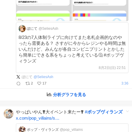
ぽにて
@SeliesAsh
8/23の7人体制ライブに向けてまた名札企画的なのや
ったら需要ある？ さすがに今からレジンやる時間は無
いんだけど、みんなが各自コンビニプリントとかした
ら簡単にできる系をちょっと考えている🤔 #ポップヴ
ィランズ
8月2日(日) 22:51
ぽにて
@
SeliesAsh
2
17
3:36
分析グラフを見る
やっぱいやん❣️大イベント来たー❣️
#
ポップヴィランズ
x.com/pop_villains/s…
ポップ・ヴィランズ
@pop_villains