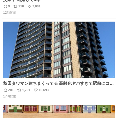
9
210
7,001
返
リ
い
12時間前
信
ポ
い
数
ス
ね
ト
数
数
秋田タワマン建ちまくってる 高齢化ヤバすぎて駅前にコン
パクトシティつくって高齢者を住ませる考えらしい 病院も
201
1,201
10,693
返
リ
い
全部駅前にある
17時間前
信
ポ
い
数
ス
ね
ト
数
数