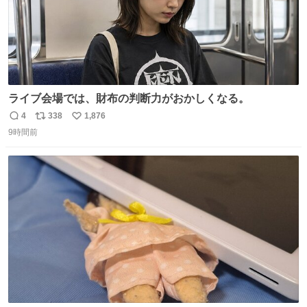
ライブ会場では、財布の判断力がおかしくなる。
4
338
1,876
返
リ
い
9時間前
信
ポ
い
数
ス
ね
ト
数
数