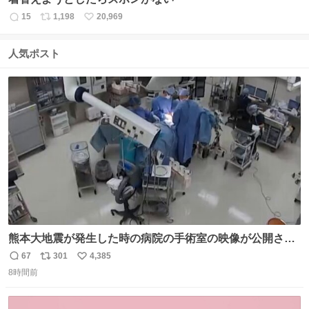
15
1,198
20,969
返
リ
い
信
ポ
い
数
ス
ね
人気ポスト
ト
数
数
熊本大地震が発生した時の病院の手術室の映像が公開され
ていたがとにかく怖すぎる x.com/nhk_news/statu…
67
301
4,385
返
リ
い
news.web.nhk/newsweb/na/na-… #熊本 #大地震 #手術室
8時間前
信
ポ
い
数
ス
ね
ト
数