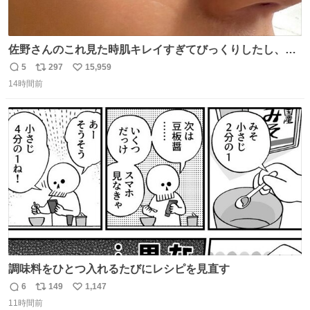
佐野さんのこれ見た時肌キレイすぎてびっくりしたし、や
はりアイドルって体型･肌管理すごすぎる
5
297
15,959
返
リ
い
14時間前
信
ポ
い
数
ス
ね
ト
数
数
調味料をひとつ入れるたびにレシピを見直す
6
149
1,147
返
リ
い
11時間前
信
ポ
い