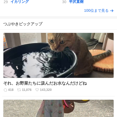
イカリング
半沢直樹
100位まで見る
つぶやきピックアップ
それ、お野菜たちに汲んだお水なんだけどね
418
11,076
143,320
返
リ
い
信
ポ
い
数
ス
ね
ト
数
数