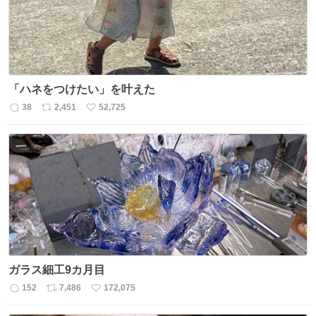
「ハネをつけたい」を叶えた
38
2,451
52,725
返
リ
い
信
ポ
い
数
ス
ね
ト
数
数
ガラス細工9カ月目
152
7,486
172,075
返
リ
い
信
ポ
い