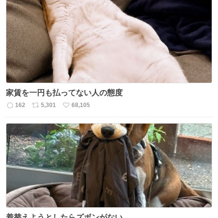
数
ス
ね
ト
数
数
家賃を一円も払ってない人の態度
162
5,301
68,105
返
リ
い
信
ポ
い
数
ス
ね
ト
数
数
着替えようとしたらズボンがない