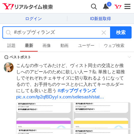
i
ログイン
ID新規取得
検索
キ
ー
話題
最新
画像
動画
ユーザー
ウェブ検索
ワ
ベストポスト
ー
ド
こんなの作ってみたけど、ヴィスト同士の交流とか推
を
しへのアピールのために欲しい人ー？🙋 単推しと箱推
消
しでそれぞれチェキサイズに切り取れるようになって
す
るので、お手持ちのケースとかに入れてキーホルダー
にしても良いと思う
#
ポップヴィランズ
pic.x.com/tp2qfBDyyl
x.com/seliesash/stat…