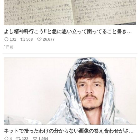
よし精神科行こう‼️と急に思い立って困ってること書き出
してたらペン止まらなくなってすごい勢いで埋まってワロ
131
568
26,677
返
リ
い
タ
1日前
信
ポ
い
数
ス
ね
ト
数
数
ネットで拾ったわけの分からない画像の答え合わせがされ
ていくw
4
122
1,954