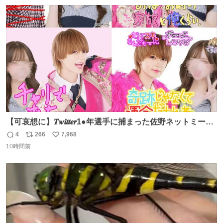
数
ス
ね
ト
数
数
【可哀想に】𝑻𝒘𝒊𝒕𝒕𝒆𝒓1●年選手に捕まった佐野ネットミーム
勇斗さんのコラボプリ
4
266
7,968
返
リ
い
10時間前
信
ポ
い
数
ス
ね
ト
数
数