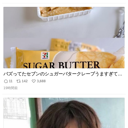
数
ス
ね
ト
数
数
バズってたセブンのシュガーバタークレープうますぎて
7NOWで買い溜め🛒💭
11
142
3,688
返
リ
い
19時間前
信
ポ
い
数
ス
ね
ト
数
数