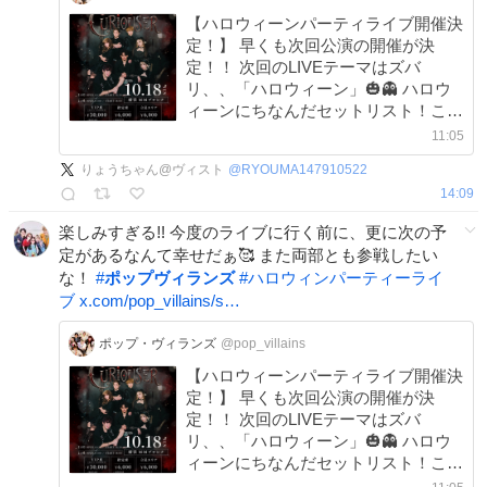
【ハロウィーンパーティライブ開催決
定！】 早くも次回公演の開催が決
定！！ 次回のLIVEテーマはズバ
リ、、「ハロウィーン」🎃👻 ハロウ
ィーンにちなんだセットリスト！この
日だけの特別なアレンジ！ ■チケット
11:05
は9月初旬より販売開始予定！！
りょうちゃん@ヴィスト
@
RYOUMA147910522
14:09
楽しみすぎる!! 今度のライブに行く前に、更に次の予
定があるなんて幸せだぁ🥰️ また両部とも参戦したい
な！
#
ポップヴィランズ
#
ハロウィンパーティーライ
ブ
x.com/pop_villains/s…
ポップ・ヴィランズ
@pop_villains
【ハロウィーンパーティライブ開催決
定！】 早くも次回公演の開催が決
定！！ 次回のLIVEテーマはズバ
リ、、「ハロウィーン」🎃👻 ハロウ
ィーンにちなんだセットリスト！この
日だけの特別なアレンジ！ ■チケット