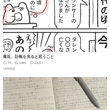
ト
数
数
最近、訃報を見ると思うこと
74
3,081
22,117
返
リ
い
18時間前
信
ポ
い
数
ス
ね
ト
数
数