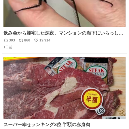
飲み会から帰宅した深夜、マンションの廊下にいらっしゃ
ったオニヤンマ様 まさかこんな都会でお会いできるなんて
303
860
19,914
返
リ
い
思っておらず大興奮しております かっこよすぎる 指を差し
1日前
信
ポ
い
伸べると乗ってきてくれたのでひとまず一緒に帰宅しまし
数
ス
ね
たが、飛ばないということは弱っていらっしゃるのでしょ
ト
数
数
うか…素敵すぎる
スーパー幸せランキング3位 半額の赤身肉