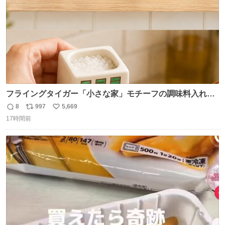
フライングタイガー「小さな家」モチーフの調味料入れ、
並べれば“デンマークの街並み”に ピンク・グリーン・テラ
8
997
5,669
返
リ
い
コッタの全9種 - fashion-press.net/news/149552
17時間前
信
ポ
い
数
ス
ね
ト
数
数