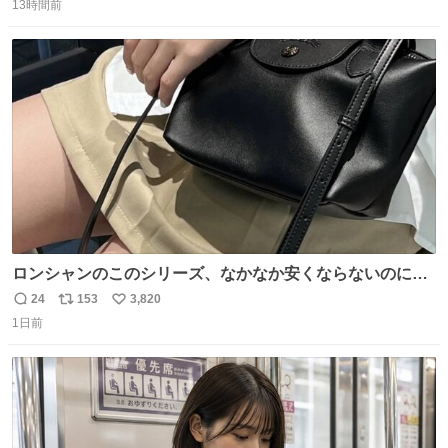
13時間前
信
ポ
い
数
ス
ね
ト
数
数
ロンシャンのこのシリーズ、なかなか安くならないのにセ
ール価格になってる🖤✨レザーなのが反則級にかわいい。
24
153
3,820
返
リ
い
持ってるだけでコーデが格上げされる。
1日前
信
ポ
い
数
ス
ね
ト
数
数