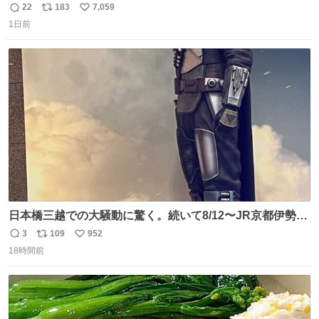
22
183
7,059
返
リ
い
1日前
信
ポ
い
数
ス
ね
ト
数
数
日本橋三越での大騒動に驚く。続いて8/12〜JR京都伊勢丹
でPOP UP STOREがオープンするとのこと…皆さんお怪
3
109
952
返
リ
い
我なくお買い物を🙏 写真は2026/5/21 ロードショーの前日
18時間前
信
ポ
い
。だーれも写真撮ってなかったんだけどなぁ😵‍💫
数
ス
ね
ト
数
数