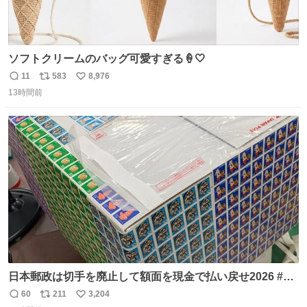
ソフトクリームのバッグ可愛すぎる🍦🤍
11
583
8,976
返
リ
い
13時間前
信
ポ
い
数
ス
ね
ト
数
数
日本郵政は切手を廃止して額面を現金で払い戻せ2026 #日
本郵政 @JapanPostHD_PR
60
211
3,204
返
リ
い