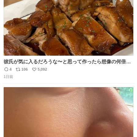
数
彼氏が気に入るだろうな〜と思って作ったら想像の何倍も
美味しい美味しい言ってくれて嬉しい
4
106
5,092
返
リ
い
1日前
信
ポ
い
数
ス
ね
ト
数
数