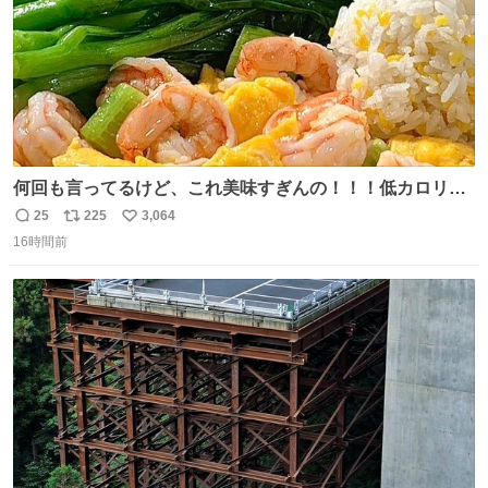
何回も言ってるけど、これ美味すぎんの！！！低カロリー
で満足感エグいから一生食べてる😭
25
225
3,064
返
リ
い
16時間前
信
ポ
い
数
ス
ね
ト
数
数