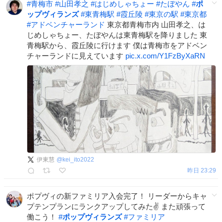
#
青梅市
#
山田孝之
#
はじめしゃちょー
#
たぼやん
#
ポ
ップヴィランズ
#
東青梅駅
#
霞丘陵
#
東京の駅
#
東京都
#
アドベンチャーランド
東京都青梅市内 山田孝之、は
じめしゃちょー、たぼやんは東青梅駅を降りました 東
青梅駅から、霞丘陵に行けます 僕は青梅市をアドベン
チャーランドに見えています
pic.x.com/Y1FzByXaRN
伊東慧
@
kei_ito2022
昨日 23:29
ポプヴィの新ファミリア入会完了！ リーダーからキャ
プテンプランにランクアップしてみた✌️ また頑張って
働こう！
#
ポップヴィランズ
#
ファミリア