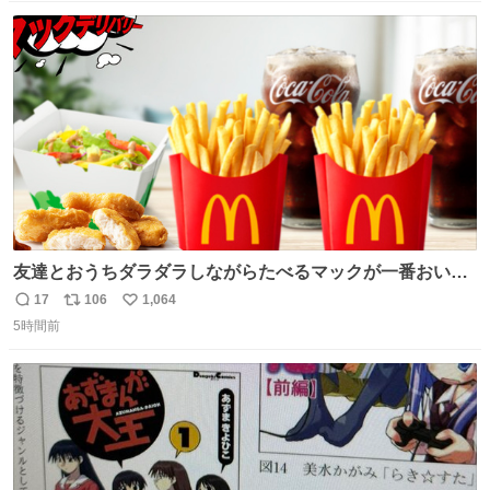
数
ス
ね
ト
数
数
友達とおうちダラダラしながらたべるマックが一番おいし
い！
17
106
1,064
返
リ
い
5時間前
信
ポ
い
数
ス
ね
ト
数
数