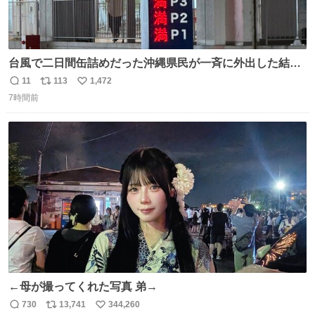
台風で二日間缶詰めだった沖縄県民が一斉に外出した結
果、パルコの駐車場フル満車🤣
11
113
1,472
返
リ
い
7時間前
信
ポ
い
数
ス
ね
ト
数
数
←母が撮ってくれた写真 弟→
730
13,741
344,260
返
リ
い