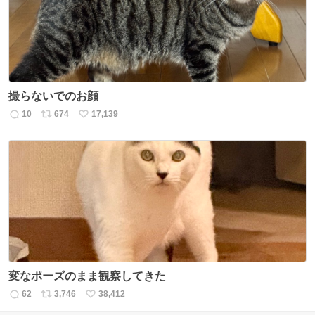
撮らないでのお顔
10
674
17,139
返
リ
い
信
ポ
い
数
ス
ね
ト
数
数
変なポーズのまま観察してきた
62
3,746
38,412
返
リ
い