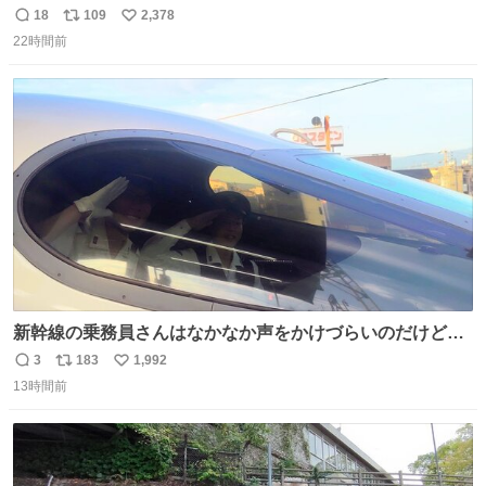
18
109
2,378
返
リ
い
22時間前
信
ポ
い
数
ス
ね
ト
数
数
新幹線の乗務員さんはなかなか声をかけづらいのだけど😅
ルミエールの運転士さん、運転台にカメラマン向けたらお
3
183
1,992
返
リ
い
二人で敬礼🫡✨ 暗くて上手く撮れないなぁ…な顔してた
13時間前
信
ポ
い
ら、わざわざ車外に出て来てくださり✨ 「フリー素材なの
数
ス
ね
で載せて大丈夫です！」と自ら言ってくださる親切気さく
ト
数
数
なS運転士さん感謝