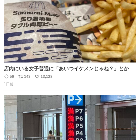
数
くて良かった
店内にいる女子普通に「あいつイケメンじゃね？」とか
「スマホの持ち方きもw」とか大声で騒いでて怖い
56
143
13,128
返
リ
い
1日前
信
ポ
い
数
ス
ね
ト
数
数