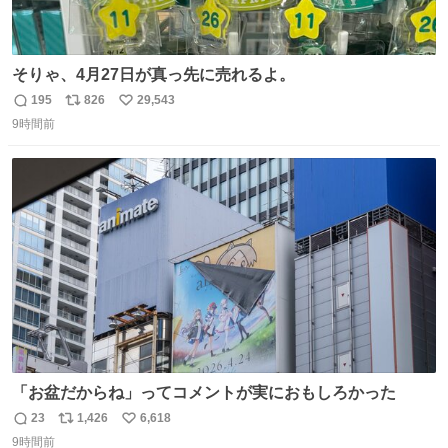
そりゃ、4月27日が真っ先に売れるよ。
195
826
29,543
返
リ
い
9時間前
信
ポ
い
数
ス
ね
ト
数
数
「お盆だからね」ってコメントが実におもしろかった
23
1,426
6,618
返
リ
い
9時間前