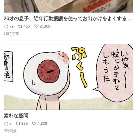
26才の息子、近年行動援護を使ってお出かけをよくする 親
との外出はもう嫌らしい。 中身は小学生位なのに小癪な😅
72
415
21,925
返
リ
い
昨日は夜のショッピングモールに行った 先に寝といてよ❗
18時間前
信
ポ
い
と何度も何度も言い残して。 起きたら冷蔵庫に… ああ、こ
数
ス
ね
れ買いに行ってくれたんだ…😭
ト
数
数
素朴な疑問
5
235
4,838
返
リ
い
9時間前
信
ポ
い