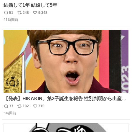
結婚して1年 結婚して5年
51
248
9,342
返
リ
い
21時間前
信
ポ
い
数
ス
ね
ト
数
数
【発表】HIKAKIN、第2子誕生を報告 性別判明から出産ま
で半年以上の記録を公開
33
102
710
返
リ
い
news.livedoor.com/article/detail… HIKAKINが9日、
5時間前
信
ポ
い
YouTubeチャンネルを更新し、第2子となる男児が誕生し
数
ス
ね
たことを報告。「てんやわんやの半年間でしたが、命がけ
ト
数