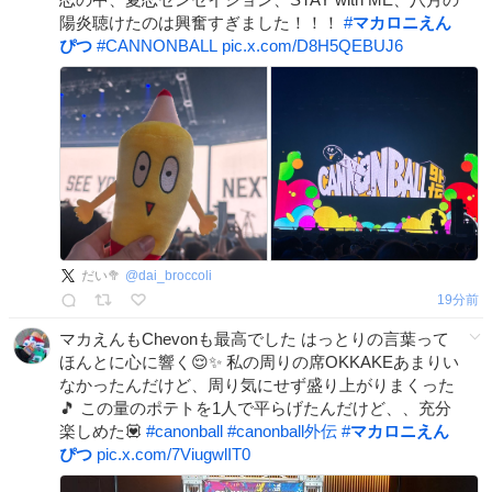
陽炎聴けたのは興奮すぎました！！！
#
マカロニえん
ぴつ
#
CANNONBALL
pic.x.com/D8H5QEBUJ6
だい🥦
@
dai_broccoli
19分前
マカえんもChevonも最高でした はっとりの言葉って
ほんとに心に響く😌✨ 私の周りの席OKKAKEあまりい
なかったんだけど、周り気にせず盛り上がりまくった
🎵 この量のポテトを1人で平らげたんだけど、、充分
楽しめた💟
#
canonball
#
canonball外伝
#
マカロニえん
ぴつ
pic.x.com/7ViugwlIT0