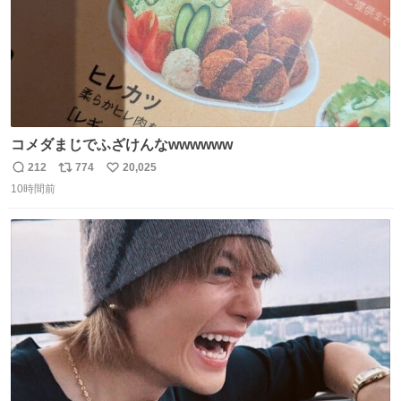
コメダまじでふざけんなwwwwww
212
774
20,025
返
リ
い
10時間前
信
ポ
い
数
ス
ね
ト
数
数