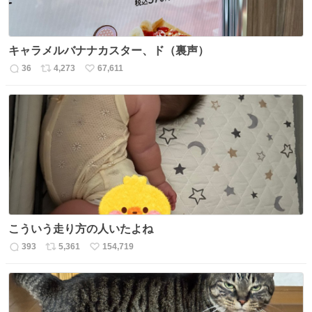
キャラメルバナナカスター、ド（裏声）
36
4,273
67,611
返
リ
い
信
ポ
い
数
ス
ね
ト
数
数
こういう走り方の人いたよね
393
5,361
154,719
返
リ
い
信
ポ
い
数
ス
ね
ト
数
数