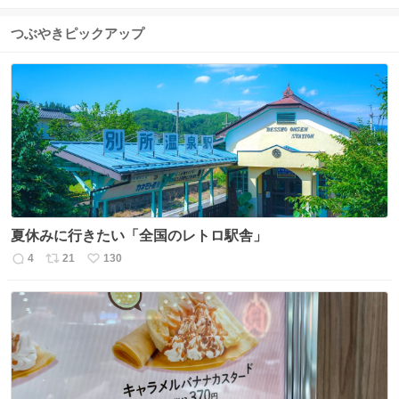
つぶやきピックアップ
夏休みに行きたい「全国のレトロ駅舎」
4
21
130
返
リ
い
信
ポ
い
数
ス
ね
ト
数
数