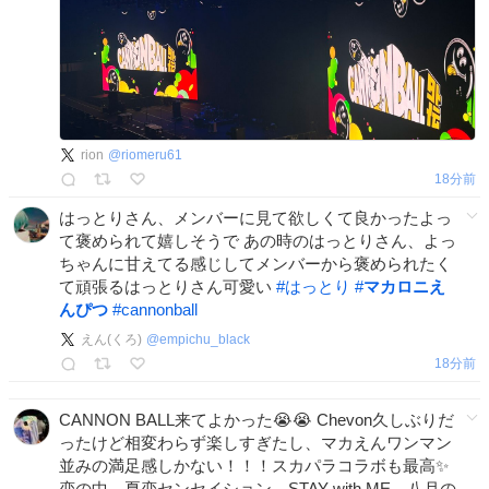
rion
@
riomeru61
18分前
はっとりさん、メンバーに見て欲しくて良かったよっ
て褒められて嬉しそうで あの時のはっとりさん、よっ
ちゃんに甘えてる感じしてメンバーから褒められたく
て頑張るはっとりさん可愛い
#
はっとり
#
マカロニえ
んぴつ
#
cannonball
えん(くろ)
@
empichu_black
18分前
CANNON BALL来てよかった😭😭 Chevon久しぶりだ
ったけど相変わらず楽しすぎたし、マカえんワンマン
並みの満足感しかない！！！スカパラコラボも最高✨️
恋の中、夏恋センセイション、STAY with ME、八月の