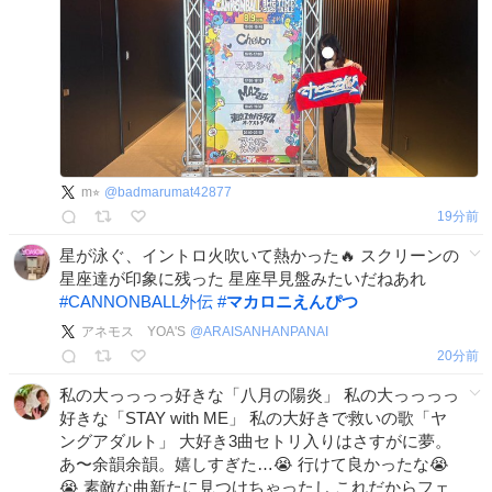
m⭐︎
@
badmarumat42877
19分前
星が泳ぐ、イントロ火吹いて熱かった🔥 スクリーンの
星座達が印象に残った 星座早見盤みたいだねあれ
#
CANNONBALL外伝
#
マカロニえんぴつ
アネモス YOA'S
@
ARAISANHANPANAI
20分前
私の大っっっっ好きな「八月の陽炎」 私の大っっっっ
好きな「STAY with ME」 私の大好きで救いの歌「ヤ
ングアダルト」 大好き3曲セトリ入りはさすがに夢。
あ〜余韻余韻。嬉しすぎた…😭 行けて良かったな😭
😭 素敵な曲新たに見つけちゃったし これだからフェ