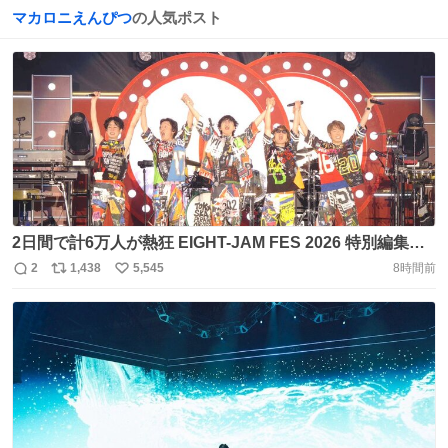
マカロニえんぴつ
の人気ポスト
2日間で計6万人が熱狂 EIGHT-JAM FES 2026 特別編集で
お届け‼️ #candk #イコラブ #EIGHTJAMスペシャルバンド
2
1,438
5,545
8時間前
返
リ
い
#ORANGERANGE #FRUITSZIPPER #マカロニえんぴつ #
信
ポ
い
キュウソネコカミ #東京スカパラダイスオーケストラ 豪華
数
ス
ね
8組集結✨ それぞれの圧巻パフォーマンス #SUPEREIGHT
ト
数
数
とのスペシャルコラボも🔥 https://t.co/w5G8jHy0Q5