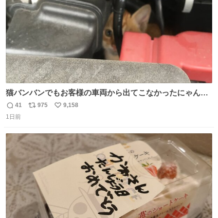
猫バンバンでもお客様の車両から出てこなかったにゃんこ
🐈 救出しようとした工場長が腕を引っ掻かれ、ぱんぱんに
41
975
9,158
返
リ
い
膨れ上がり、傷だらけ血だらけになりながらも何とか救出
1日前
信
ポ
い
したこの子はその後、工場長の家の子になりました😌💕
数
ス
ね
ト
数
数