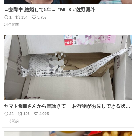
←交際中 結婚して5年→ #MILK #佐野勇斗
1
154
5,757
返
リ
い
14時間前
信
ポ
い
数
ス
ね
ト
数
数
ヤマト🐈‍⬛さんから電話きて 「お荷物がお渡しできる状況
でない程潰れてまして」って えっ😳 見に行くとこの状態
38
105
4,095
返
リ
い
😭 海渡ってくる時に潰れたっぽい 「一旦戻して新しいの
11時間前
信
ポ
い
送ってもらいます」みたいに言ってたから 在庫ないし💦 っ
数
ス
ね
て事で中身無事だったから連れて帰って来た😅 壊れる物な
ト
数