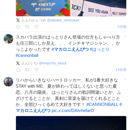
もものかんづめ
@
okkake_momokan
5分前
スカパラ出演のはっとりさん登場の仕方もしゃべり方
も任三郎にしか見え、、、インチキマジシャン、、か
っこよかったです
#
マカロニえんぴつ
#
はっとり
#
cannonball
えん(くろ)
@
empichu_black
13分前
リハからいきなりハートロッカー、私が1番大好きな
STAY with ME、夏が終わってほしくないと思った夏
恋、八月の陽炎。 はっとりさんの歌詞間違いとか、ふ
ざけてるとことか、真剣に音楽を届けてくれるとこと
か、全部ひっくるめて大好きです！
#
CANNONBALL
#
マカロニえんぴつ
pic.x.com/DAIvhefarO