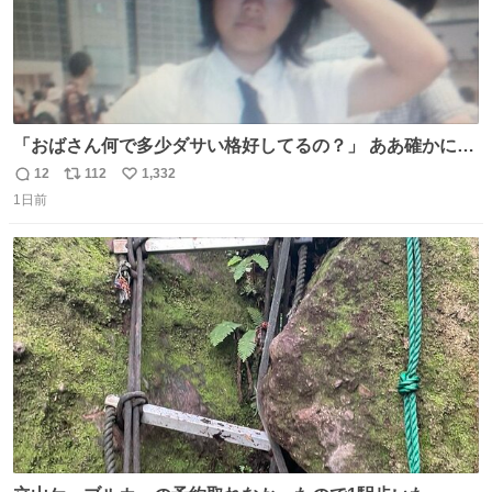
「おばさん何で多少ダサい格好してるの？」 ああ確かに多
少ダサいな。君達が大人になる時にはこんな格好しなくて
12
112
1,332
返
リ
い
済むと良いな
1日前
信
ポ
い
数
ス
ね
ト
数
数