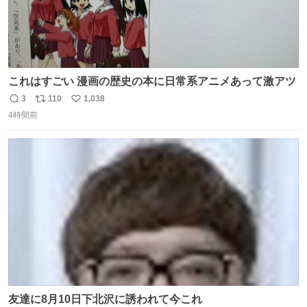
これはすごい 漫画の歴史の本に日常系アニメあって激アツ
3
110
1,038
返
リ
い
4時間前
信
ポ
い
数
ス
ね
ト
数
数
友達に8月10日下北沢に誘われて今これ