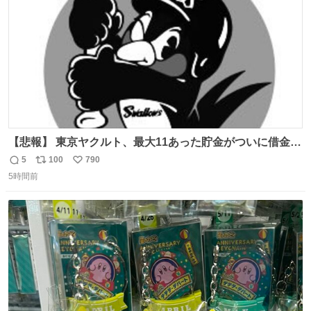
数
で頑張ってくれた妻には感謝しかありません」と記した。
【悲報】 東京ヤクルト、最大11あった貯金がついに借金2
桁の10に到達… 6月以降は借金20オーバーととんでもない
5
100
790
返
リ
い
失速ぶりを見せています。
5時間前
信
ポ
い
数
ス
ね
ト
数
数