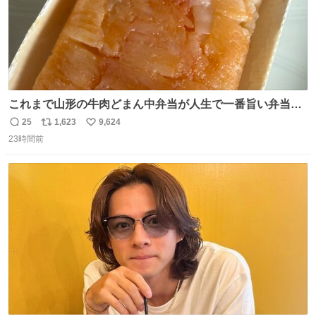
これまで山形の牛肉どまん中弁当が人生で一番旨い弁当だ
ったのだが、それを遥かに超える弁当発見。 個人的に駅弁
25
1,623
9,624
返
リ
い
＆空弁ランキングぶっち切りで首位を独走しているお弁当
23時間前
信
ポ
い
です🥹 福岡空港＆博多駅で購入可🍱 博多駅界隈にステイさ
数
ス
ね
れてるクルーの方は駅での購入が断然オススメです👍 #え
ト
数
数
んがわ明太寿司