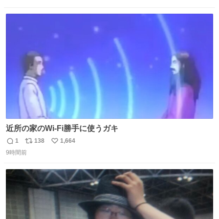
信
ポ
い
数
ス
ね
ト
数
数
近所の家のWi-Fi勝手に使うガキ
1
138
1,664
返
リ
い
9時間前
信
ポ
い
数
ス
ね
ト
数
数