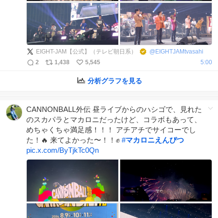
EIGHT-JAM【公式】（テレビ朝日系）
@
EIGHTJAMtvasahi
2
1,438
5,545
5:00
分析グラフを見る
CANNONBALL外伝 昼ライブからのハシゴで、見れた
のスカパラとマカロニだったけど、コラボもあって、
めちゃくちゃ満足感！！！ アチアチでサイコーでし
た！🔥 来てよかった〜！！✊
#
マカロニえんぴつ
pic.x.com/ByTjkTc0Qn