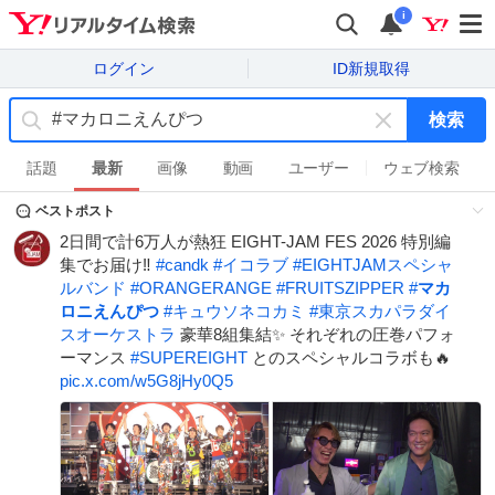
i
ログイン
ID新規取得
検索
キ
ー
話題
最新
画像
動画
ユーザー
ウェブ検索
ワ
ベストポスト
ー
ド
2日間で計6万人が熱狂 EIGHT-JAM FES 2026 特別編
を
集でお届け‼️
#
candk
#
イコラブ
#
EIGHTJAMスペシャ
消
ルバンド
#
ORANGERANGE
#
FRUITSZIPPER
#
マカ
す
ロニえんぴつ
#
キュウソネコカミ
#
東京スカパラダイ
スオーケストラ
豪華8組集結✨ それぞれの圧巻パフォ
ーマンス
#
SUPEREIGHT
とのスペシャルコラボも🔥
pic.x.com/w5G8jHy0Q5