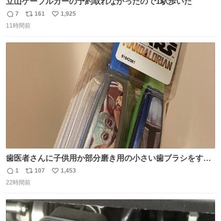
立山ケーブルカーの予約取れなかったので1駅歩いた
7
161
1,925
返
リ
い
11時間前
信
ポ
い
数
ス
ね
ト
数
数
歯医者さんに子供用か部分磨き用の小さい歯ブラシをすす
められたので今日から私の歯ブラシこれ
1
107
1,453
返
リ
い
22時間前
信
ポ
い
数
ス
ね
ト
数
数