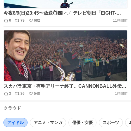
今夜8/9(日)23:45〜放送📺🌃 ⠔⋰ テレビ朝日「EIGHT-
JAM」 マカロニえんぴつも出演した EIGHT-JAM FES 特
0
79
682
11時間前
返
リ
い
集をオンエア❣️ ⠢⋱ 熱気に包まれた２日間の模様を一気に
信
ポ
い
お届け✏️ お楽しみに💫 @EIGHTJAMtvasahi
数
ス
ね
https://t.co/crTZ6eqQ0Q
ト
数
数
スカパラ東京・有明アリーナ終了。CANNONBALL外伝
2026。我々は一昨日ツアー最終日を迎え、今日は新たな気
3
36
548
1時間前
返
リ
い
持ちでした。Chevonとダンデカ、私たちのカノンを。マ
信
ポ
い
カロニえんぴつのはっとりくんと美しく燃える森を初演、
クラウド
数
ス
ね
エモすぎ。感動でした。楽屋サイドでは今日出演の全アー
ト
数
数
ティストと御挨拶出来て感激。 https://t.co/cMN53ioh54
アイドル
アニメ・マンガ
俳優・女優
スポーツ