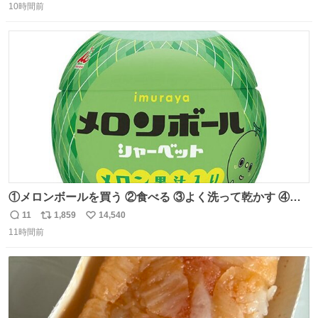
10時間前
信
ポ
い
数
ス
ね
ト
数
数
①メロンボールを買う ②食べる ③よく洗って乾かす ④か
わいい
11
1,859
14,540
返
リ
い
11時間前
信
ポ
い
数
ス
ね
ト
数
数