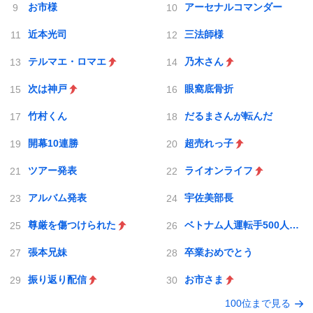
お市様
アーセナルコマンダー
近本光司
三法師様
テルマエ・ロマエ
乃木さん
次は神戸
眼窩底骨折
竹村くん
だるまさんが転んだ
開幕10連勝
超売れっ子
ツアー発表
ライオンライフ
アルバム発表
宇佐美部長
尊厳を傷つけられた
ベトナム人運転手500人採用
張本兄妹
卒業おめでとう
振り返り配信
お市さま
100位まで見る