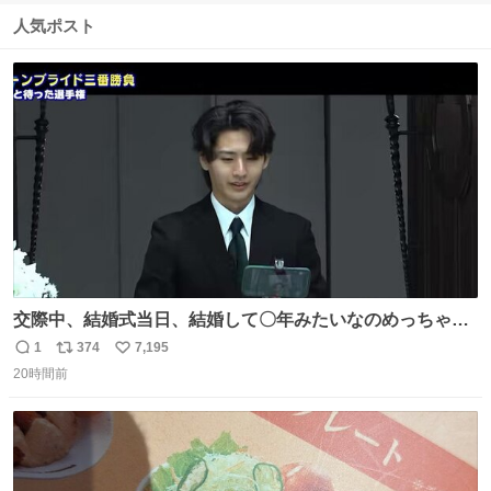
信
ポ
い
数
ス
ね
人気ポスト
ト
数
数
交際中、結婚式当日、結婚して〇年みたいなのめっちゃ見
るようになって今これ
1
374
7,195
返
リ
い
20時間前
信
ポ
い
数
ス
ね
ト
数
数