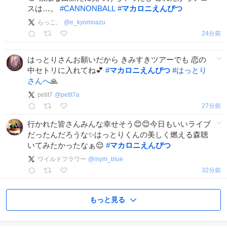
スは…。
#
CANNONBALL
#
マカロニえんぴつ
らっこ。
@
e_kyomoazu
24分前
はっとりさんお願いだから きみすきツアーでも 恋の
中セトリに入れてね💕︎
#
マカロニえんぴつ
#
はっとり
さんへ
🙏
petit7
@
petit7a
27分前
行かれた皆さんみんな幸せそう😊😊今日もいいライブ
だったんだろうな✨はっとりくんの美しく燃える森聴
いてみたかったなぁ😌
#
マカロニえんぴつ
ワイルドフラワー
@
mym_blue
32分前
もっと見る