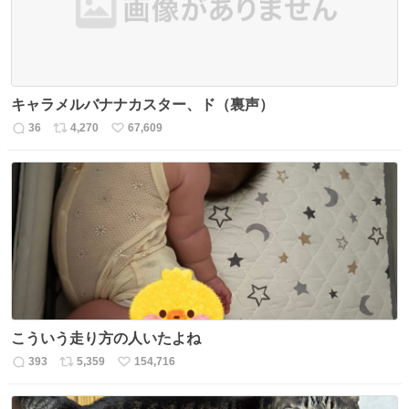
キャラメルバナナカスター、ド（裏声）
36
4,270
67,609
返
リ
い
信
ポ
い
数
ス
ね
ト
数
数
こういう走り方の人いたよね
393
5,359
154,716
返
リ
い
信
ポ
い
数
ス
ね