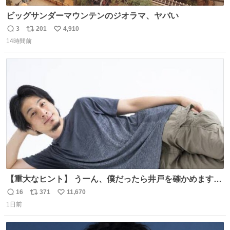
ビッグサンダーマウンテンのジオラマ、ヤバい
3
201
4,910
返
リ
い
14時間前
信
ポ
い
数
ス
ね
ト
数
数
【重大なヒント】 うーん、僕だったら井戸を確かめますけ
どね
16
371
11,670
返
リ
い
1日前
信
ポ
い
数
ス
ね
ト
数