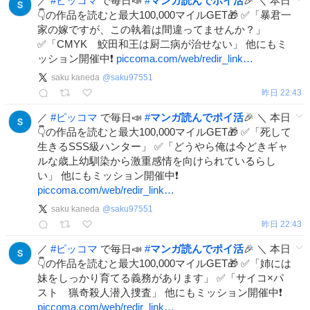
／
#
ピッコマ
で毎日📣
#
マンガ読んでポイ活
🎉 ＼ 本日
👇の作品を読むと最大100,000マイルGET🎁 ✅「暴君一
家の嫁ですが、この執着は間違ってませんか？」
✅「CMYK 鮫田和王は厨二病が治せない」 他にもミ
ッション開催中❗️
piccoma.com/web/redir_link…
saku kaneda
@
saku97551
昨日 22:43
／
#
ピッコマ
で毎日📣
#
マンガ読んでポイ活
🎉 ＼ 本日
👇の作品を読むと最大100,000マイルGET🎁 ✅「死して
生きるSSS級ハンター」 ✅「どうやら俺は今どきギャ
ルな歳上幼馴染から激重感情を向けられているらし
い」 他にもミッション開催中❗️
piccoma.com/web/redir_link…
saku kaneda
@
saku97551
昨日 22:43
／
#
ピッコマ
で毎日📣
#
マンガ読んでポイ活
🎉 ＼ 本日
👇の作品を読むと最大100,000マイルGET🎁 ✅「姉には
妹をしっかり育てる義務があります」 ✅「サイコ×パ
スト 猟奇殺人潜入捜査」 他にもミッション開催中❗️
piccoma.com/web/redir_link…