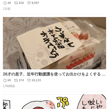
🐈 救出しようとした工場長が腕を引っ掻かれ、ぱんぱんに
40
918
8,597
返
リ
い
膨れ上がり、傷だらけ血だらけになりながらも何とか救出
1日前
信
ポ
い
したこの子はその後、工場長の家の子になりました😌💕
数
ス
ね
ト
数
数
26才の息子、近年行動援護を使ってお出かけをよくする 親
との外出はもう嫌らしい。 中身は小学生位なのに小癪な😅
69
374
20,133
返
リ
い
昨日は夜のショッピングモールに行った 先に寝といてよ❗
17時間前
信
ポ
い
と何度も何度も言い残して。 起きたら冷蔵庫に… ああ、こ
数
ス
ね
れ買いに行ってくれたんだ…😭
ト
数
数