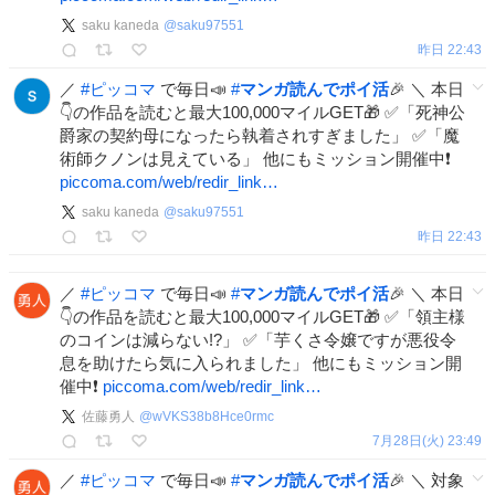
saku kaneda
@
saku97551
昨日 22:43
／
#
ピッコマ
で毎日📣
#
マンガ読んでポイ活
🎉 ＼ 本日
👇の作品を読むと最大100,000マイルGET🎁 ✅「死神公
爵家の契約母になったら執着されすぎました」 ✅「魔
術師クノンは見えている」 他にもミッション開催中❗️
piccoma.com/web/redir_link…
saku kaneda
@
saku97551
昨日 22:43
／
#
ピッコマ
で毎日📣
#
マンガ読んでポイ活
🎉 ＼ 本日
👇の作品を読むと最大100,000マイルGET🎁 ✅「領主様
のコインは減らない!?」 ✅「芋くさ令嬢ですが悪役令
息を助けたら気に入られました」 他にもミッション開
催中❗️
piccoma.com/web/redir_link…
佐藤勇人
@
wVKS38b8Hce0rmc
7月28日(火) 23:49
／
#
ピッコマ
で毎日📣
#
マンガ読んでポイ活
🎉 ＼ 対象