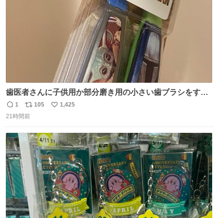
歯医者さんに子供用か部分磨き用の小さい歯ブラシをすす
められたので今日から私の歯ブラシこれ
1
105
1,425
返
リ
い
21時間前
信
ポ
い
数
ス
ね
ト
数
数