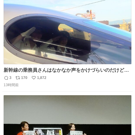
ト
数
数
新幹線の乗務員さんはなかなか声をかけづらいのだけど😅
ルミエールの運転士さん、運転台にカメラマン向けたらお
3
170
1,872
返
リ
い
二人で敬礼🫡✨ 暗くて上手く撮れないなぁ…な顔してた
13時間前
信
ポ
い
ら、わざわざ車外に出て来てくださり✨ 「フリー素材なの
数
ス
ね
で載せて大丈夫です！」と自ら言ってくださる親切気さく
ト
数
数
なS運転士さん感謝