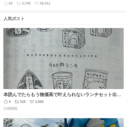
62
3,746
38,412
返
リ
い
信
ポ
い
数
ス
ね
人気ポスト
ト
数
数
本読んでたらもう物価高で叶えられないランチセット出て
きた
9
528
3,988
返
リ
い
11時間前
信
ポ
い
数
ス
ね
ト
数