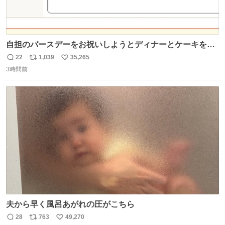
自担のバースデーをお祝いしようとディナーとケーキを予
約していたにも関わらず、当の本人がご結婚なさったので
22
1,039
35,265
返
リ
い
泣く泣くキャンセルした可哀想な重岡担を見かけたら私で
3時間前
信
ポ
い
す
数
ス
ね
ト
数
数
夫から早く風呂あがれの圧がこちら
28
763
49,270
返
リ
い