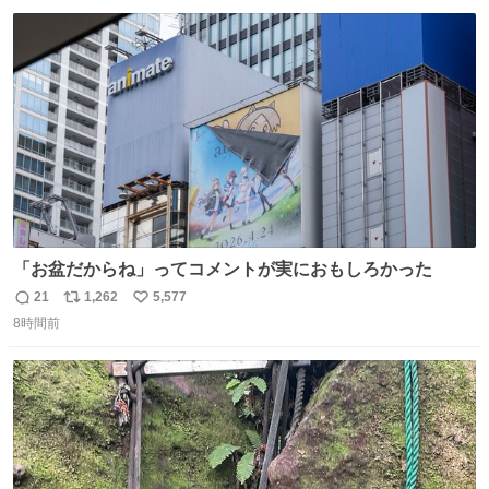
数
ス
ね
ト
数
数
「お盆だからね」ってコメントが実におもしろかった
21
1,262
5,577
返
リ
い
8時間前
信
ポ
い
数
ス
ね
ト
数
数