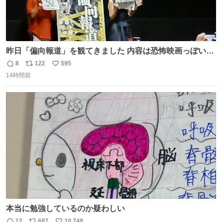
昨日「偏向報道」を観てきました 内容は恐怖映画っぽいの
かと思ってましたが きちんとエンタメ映画でした。 伏線回
8
122
595
返
リ
い
収もあり、小さい笑いもあり、爽快感もある満足 びっくり
14時間前
信
ポ
い
したのが客層高年齢層だった、この映画ってテレビとか新
数
ス
ね
聞で取り上げてないのにこれだけネットを駆使してる方多
ト
数
数
い 変わるぞ日本
本当に勉強しているのか疑わしい
12
687
10,748