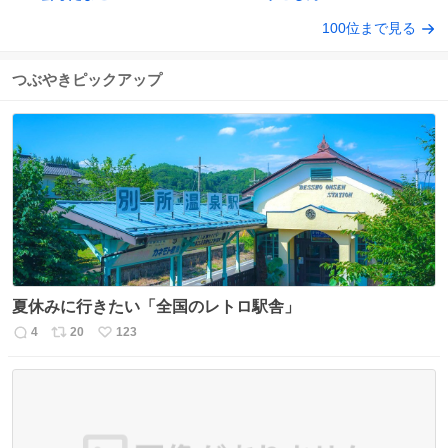
100位まで見る
つぶやきピックアップ
夏休みに行きたい「全国のレトロ駅舎」
4
20
123
返
リ
い
信
ポ
い
数
ス
ね
ト
数
数