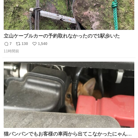
立山ケーブルカーの予約取れなかったので1駅歩いた
7
130
1,540
返
リ
い
11時間前
信
ポ
い
数
ス
ね
ト
数
数
猫バンバンでもお客様の車両から出てこなかったにゃんこ