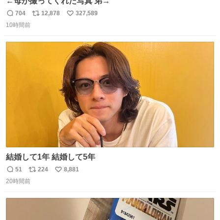
←母が撮ってくれた写真 弟→
704
12,878
327,589
返
リ
い
10時間前
信
ポ
い
数
ス
ね
ト
数
数
結婚して1年 結婚して5年
51
224
8,881
返
リ
い
20時間前
信
ポ
い
数
ス
ね
ト
数
数