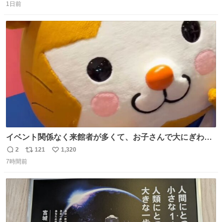
1日前
信
ポ
い
数
ス
ね
ト
数
数
イベント関係なく来館者が多くて、お子さんで大にぎわ
い。 🐹を知らない子が「ねこ🐱」「ねこかな？」とつぶや
2
121
1,320
返
リ
い
いたら音速で反応していた
7時間前
信
ポ
い
数
ス
ね
ト
数
数