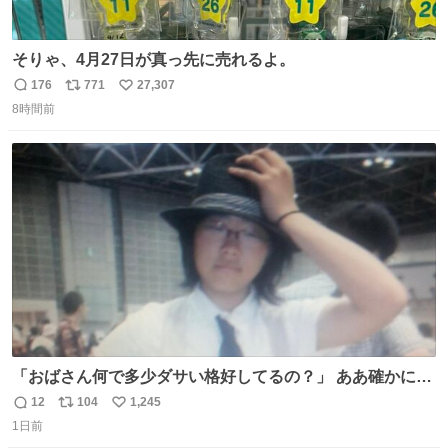
そりゃ、4月27日が真っ先に売れるよ。
176
771
27,307
返
リ
い
8時間前
信
ポ
い
数
ス
ね
ト
数
数
「おばさん何で多少ダサい格好してるの？」 ああ確かに多
少ダサいな。君達が大人になる時にはこんな格好しなくて
12
104
1,245
返
リ
い
済むと良いな
1日前
信
ポ
い