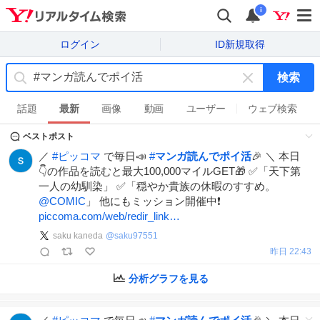
i
ログイン
ID新規取得
検索
キ
ー
話題
最新
画像
動画
ユーザー
ウェブ検索
ワ
ベストポスト
ー
ド
／
#
ピッコマ
で毎日📣
#
マンガ読んでポイ活
🎉 ＼ 本日
を
👇の作品を読むと最大100,000マイルGET🎁 ✅「天下第
消
一人の幼馴染」 ✅「穏やか貴族の休暇のすすめ。
す
@COMIC
」 他にもミッション開催中❗️
piccoma.com/web/redir_link…
saku kaneda
@
saku97551
昨日 22:43
分析グラフを見る