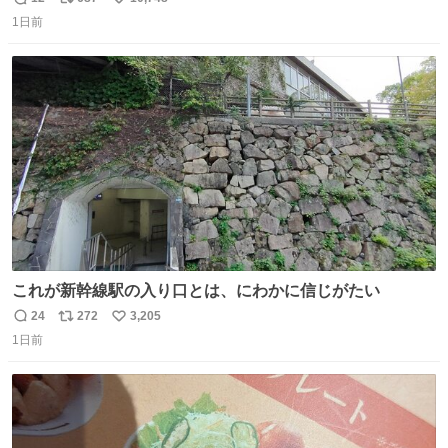
返
リ
い
1日前
信
ポ
い
数
ス
ね
ト
数
数
これが新幹線駅の入り口とは、にわかに信じがたい
24
272
3,205
返
リ
い
1日前
信
ポ
い
数
ス
ね
ト
数
数