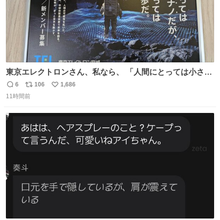
東京エレクトロンさん、私なら、 「人間にとっては小さな
1ナノだが、人類にとっては大きな一歩ナノだ！」 にしま
6
106
1,686
返
リ
い
す。使ってもいいですよ。
11時間前
信
ポ
い
数
ス
ね
ト
数
数