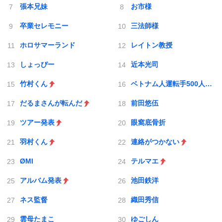
張本兄妹
お市様
卒業セレモニー
三法師様
ホロサマーランド
レイトン教授
しょっぴー
近本光司
竹村くん
ベトナム人運転手500人採用
だるまさんが転んだ
前田悠伍
ツアー発表
眼窩底骨折
羽村くん
連絡がつかない
ØMI
テルマエ
アルバム発表
池田鉄洋
ネス監督
織田秀信
雲母たまこ
ゆごしん