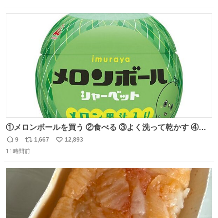
数
ス
ね
ト
数
数
①メロンボールを買う ②食べる ③よく洗って乾かす ④か
わいい
9
1,667
12,893
返
リ
い
11時間前
信
ポ
い
数
ス
ね
ト
数
数