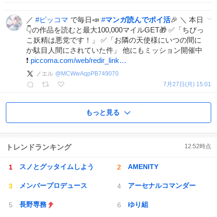
／
#
ピッコマ
で毎日📣
#
マンガ読んでポイ活
🎉 ＼ 本日
👇の作品を読むと最大100,000マイルGET🎁 ✅「ちびっ
こ妖精は悪党です！」 ✅「お隣の天使様にいつの間に
か駄目人間にされていた件」 他にもミッション開催中
❗️
piccoma.com/web/redir_link…
ノエル
@
MCWwAqpPB749070
7月27日(月) 15:01
もっと見る
トレンドランキング
12:52
時点
スノとグッタイムしよう
AMENITY
メンバープロデュース
アーセナルコマンダー
長野専務
ゆり組