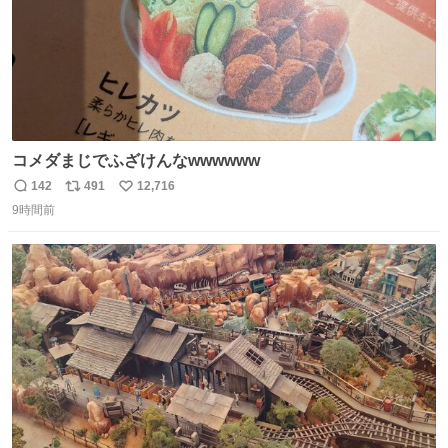
コメダまじでふざけんなwwwwww
142
491
12,716
返
リ
い
9時間前
信
ポ
い
数
ス
ね
ト
数
数