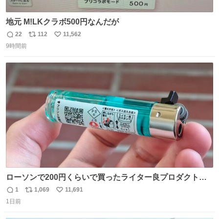
地元 M!LKクラボ500円なんだが
22
112
11,562
返
リ
い
9時間前
信
ポ
い
数
ス
ね
ト
数
数
ローソンで200円くらいで買ったライター良プロダクトだ
これ 質感めっちゃ良い ガス充填とフリント交換もできてマ
1
1,069
11,691
返
リ
い
ジでこういうのでいいんだよ案件
1日前
信
ポ
い
数
ス
ね