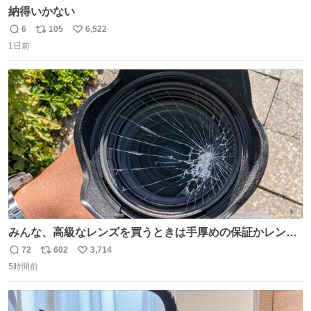
納得いかない
6
105
6,522
返
リ
い
1日前
信
ポ
い
数
ス
ね
ト
数
数
みんな、高級なレンズを買うときは手厚めの保証かレンズ
保護フィルターをちゃんと付けておくんだぞ、お兄さんと
72
602
3,714
返
リ
い
の約束だぞ…😭 涙で画面が見えない…
5時間前
信
ポ
い
数
ス
ね
ト
数