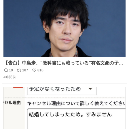
数
【告白】中島歩、“教科書にも載っている”有名文豪の子孫
だった「ばぁばのじぃじ」
19
107
816
返
リ
い
news.livedoor.com/article/detail… 中島は明治時代の文
4時間前
信
ポ
い
豪・国木田独歩の玄孫だという。国木田との関係は「ばあ
数
ス
ね
ちゃんのじいちゃん」だとし、“歩”という名前も独歩から
ト
数
数
取られているとのこと。