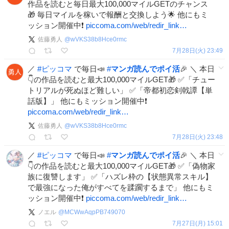
作品を読むと毎日最大100,000マイルGETのチャンス
🎁 毎日マイルを稼いで報酬と交換しよう🌟 他にもミ
ッション開催中❗️
piccoma.com/web/redir_link…
佐藤勇人
@
wVKS38b8Hce0rmc
7月28日(火) 23:49
／
#
ピッコマ
で毎日📣
#
マンガ読んでポイ活
🎉 ＼ 本日
👇の作品を読むと最大100,000マイルGET🎁 ✅「チュー
トリアルが死ぬほど難しい」 ✅「帝都初恋剣戟譚【単
話版】」 他にもミッション開催中❗️
piccoma.com/web/redir_link…
佐藤勇人
@
wVKS38b8Hce0rmc
7月28日(火) 23:48
／
#
ピッコマ
で毎日📣
#
マンガ読んでポイ活
🎉 ＼ 本日
👇の作品を読むと最大100,000マイルGET🎁 ✅「偽物家
族に復讐します」 ✅「ハズレ枠の【状態異常スキル】
で最強になった俺がすべてを蹂躙するまで」 他にもミ
ッション開催中❗️
piccoma.com/web/redir_link…
ノエル
@
MCWwAqpPB749070
7月27日(月) 15:01