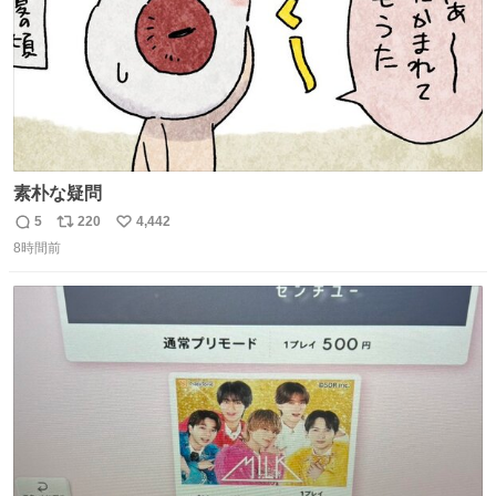
素朴な疑問
5
220
4,442
返
リ
い
8時間前
信
ポ
い
数
ス
ね
ト
数
数