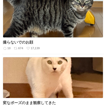
ト
数
数
撮らないでのお顔
10
674
17,139
返
リ
い
信
ポ
い
数
ス
ね
ト
数
数
変なポーズのまま観察してきた