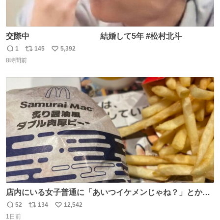
交際中 結婚して5年 #松村北斗
1
145
5,392
返
リ
い
8時間前
信
ポ
い
数
ス
ね
ト
数
数
店内にいる女子普通に「あいつイケメンじゃね？」とか
「スマホの持ち方きもw」とか大声で騒いでて怖い
52
134
12,542
返
リ
い
1日前
信
ポ
い