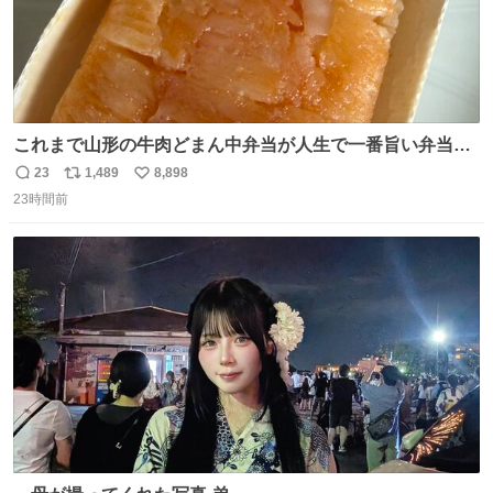
これまで山形の牛肉どまん中弁当が人生で一番旨い弁当だ
ったのだが、それを遥かに超える弁当発見。 個人的に駅弁
23
1,489
8,898
返
リ
い
＆空弁ランキングぶっち切りで首位を独走しているお弁当
23時間前
信
ポ
い
です🥹 福岡空港＆博多駅で購入可🍱 博多駅界隈にステイさ
数
ス
ね
れてるクルーの方は駅での購入が断然オススメです👍 #え
ト
数
数
んがわ明太寿司