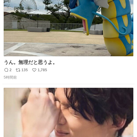
数
うん。無理だと思うよ。
2
135
1,785
返
リ
い
5時間前
信
ポ
い
数
ス
ね
ト
数
数