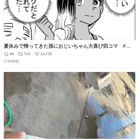
夏休みで帰ってきた孫におじいちゃん大喜び四コマ #四
コマ漫画 #Web漫画 #漫画が読めるハッシュタグ
40
714
14,735
返
リ
い
17時間前
信
ポ
い
数
ス
ね
ト
数
数