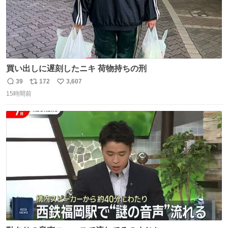
買い出しに遅刻したニキ 荷物持ちの刑
39
172
3,607
返
リ
い
15時間前
信
ポ
い
数
ス
ね
ト
数
数