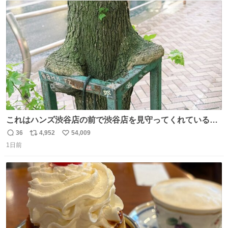
ト
数
数
これはハンズ渋谷店の前で渋谷店を見守ってくれている
「くつろ木」。
36
4,952
54,009
返
リ
い
1日前
信
ポ
い
数
ス
ね
ト
数
数