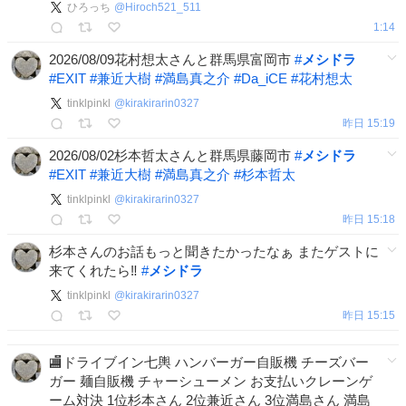
ひろっち
@
Hiroch521_511
1:14
2026/08/09花村想太さんと群馬県富岡市
#
メシドラ
#
EXIT
#
兼近大樹
#
満島真之介
#
Da_iCE
#
花村想太
tinklpinkl
@
kirakirarin0327
昨日 15:19
2026/08/02杉本哲太さんと群馬県藤岡市
#
メシドラ
#
EXIT
#
兼近大樹
#
満島真之介
#
杉本哲太
tinklpinkl
@
kirakirarin0327
昨日 15:18
杉本さんのお話もっと聞きたかったなぁ またゲストに
来てくれたら‼︎
#
メシドラ
tinklpinkl
@
kirakirarin0327
昨日 15:15
🏬ドライブイン七輿 ハンバーガー自販機 チーズバー
ガー 麺自販機 チャーシューメン お支払いクレーンゲ
ーム対決 1位杉本さん 2位兼近さん 3位満島さん 満島