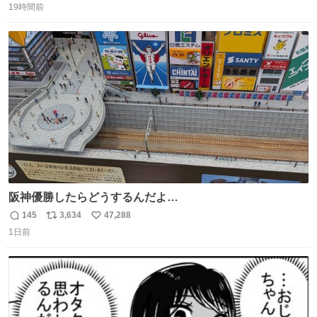
し、、 可哀想に😢😢 今まで数十年お疲れ様でした、、 #バ
19時間前
信
ポ
い
ニング #当時 #廃車 #勿体無い
数
ス
ね
ト
数
数
阪神優勝したらどうするんだよ…
145
3,634
47,288
返
リ
い
1日前
信
ポ
い
数
ス
ね
ト
数
数