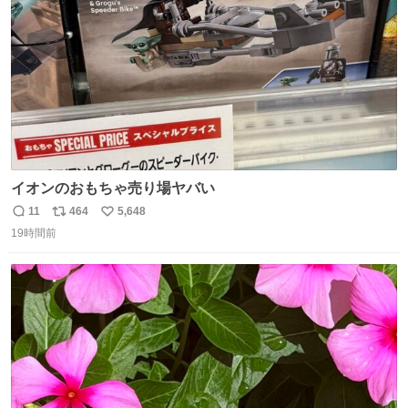
数
イオンのおもちゃ売り場ヤバい
11
464
5,648
返
リ
い
19時間前
信
ポ
い
数
ス
ね
ト
数
数