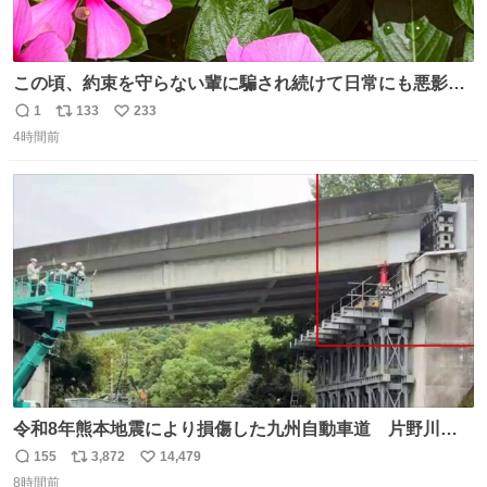
この頃、約束を守らない輩に騙され続けて日常にも悪影響
が出てきて仕事も出来ずでストレスマックス。 解決には断
1
133
233
返
リ
い
ち切るのみ。 そんな時に美しい光景は救いの刻です。 人様
4時間前
信
ポ
い
に迷惑をかける人間の神経には理解が出来ないし理解する
数
ス
ね
気もない。 実直に生きる！ 今日も嘘に負けずに頑張りま
ト
数
数
す。 #LUNE #約束
令和8年熊本地震により損傷した九州自動車道 片野川橋
（下り線）の復旧作業を行っています。 タイムラプス動画
155
3,872
14,479
返
リ
い
で、段差が生じた橋桁をジャッキアップしている様子をご
8時間前