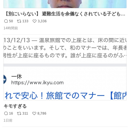
【別にいらない】 避難生活を余儀なくされている子どもた
ちのためにヒカキンボックス1000個を寄付させていただき
50
133
3,336
返
リ
い
ました
14時間前
信
ポ
い
数
ス
ね
ト
数
数
キモすぎる
16
311
8,786
返
リ
い
1日前
信
ポ
い
数
ス
ね