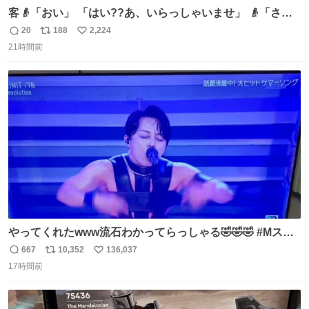
客👴「おい」 「はい??あ、いらっしゃいませ」 👴「さっ
きからずっと水出しっぱなしでもったいないだろ」 「静電
20
188
2,224
返
リ
い
気を逃がし、熱くなった地面の温度を下げ、引火事故の防
21時間前
信
ポ
い
止の為必要な作業です」 👴「水不足の昨今にもったいない
数
ス
ね
ことをするな!!」 それでは歌います、聞いてください 「井
ト
数
数
戸水」
やってくれたwww流石わかってらっしゃる🤣🤣🤣 #Mステ
#西川貴教
667
10,352
136,037
返
リ
い
17時間前
信
ポ
い
数
ス
ね
ト
数