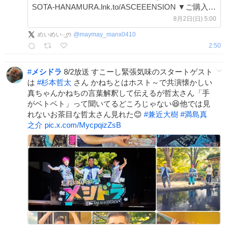
SOTA-HANAMURA.lnk.to/ASCEEENSION ▼ご購入は
こちら SOTA-HANAMURA.lnk.to/PreDebutAlbum
8月2日(日) 5:00
▼「SOTA
めいめい·͜·ᰔ
@
maymay_manx0410
2:50
#
メシドラ
8/2放送 すこーし緊張気味のスタートゲスト
は
#
杉本哲太
さん かねちとはホスト～で共演懐かしい
真ちゃんかねちの言葉解釈して伝えるが哲太さん「手
がベトベト」って聞いてるどころじゃない😆他では見
れないお茶目な哲太さん見れた😊
#
兼近大樹
#
満島真
之介
pic.x.com/MycpqizZsB