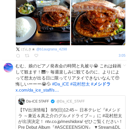
げんき★
@
b1augrana_4298
3:05
むむ、娘のピアノ発表会の時間と丸被り😭 これは録画
して観ます！🎹✨ 毎週楽しみに観てるのに、よりによ
って想太が出る日に限ってリアタイできないなんて🥺
悔しいーーー😭💦
#
Da_iCE
#
花村想太
#
メシドラ
x.com/da_ice_staff/s…
Da-iCE STAFF
@Da_iCE_STAFF
【TV出演情報】 8/9(日)12:45～ 日本テレビ『#メシド
ラ ～兼近＆真之介のグルメドライブ～』に #花村想太
が出演決定！ ntv.co.jp/meshidora/ ぜひご覧ください！
Pre Debut Album『#ASCEEENSION』 ▼Stream&DL