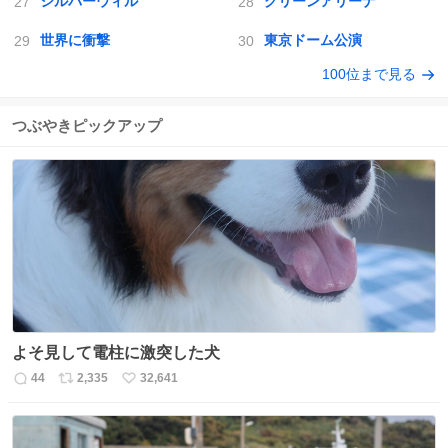
シルバーウィル
グリーンアリーナ
世界に衝撃
東京ドーム公演
100位まで見る
つぶやきピックアップ
よそ見して電柱に激突した犬
44
2,335
32,641
返
リ
い
信
ポ
い
数
ス
ね