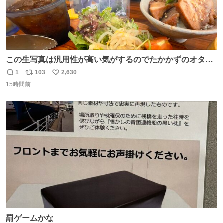
この生写真は汎用性が高い気がするのでたかかずのオタク
は絶対買った方が良いw
1
103
2,630
返
リ
い
15時間前
信
ポ
い
数
ス
ね
ト
数
数
罰ゲームかな