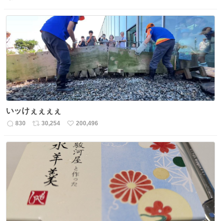
返
リ
い
信
ポ
い
数
ス
ね
ト
数
数
いッけぇぇぇぇ
830
30,254
200,496
返
リ
い
信
ポ
い
数
ス
ね
ト
数
数