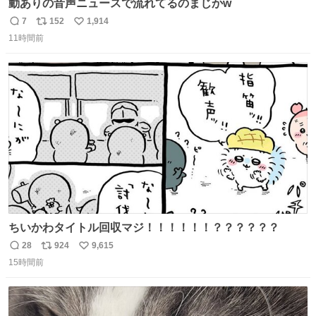
動ありの音声ニュースで流れてるのまじかw
7
152
1,914
返
リ
い
11時間前
信
ポ
い
数
ス
ね
ト
数
数
ちいかわタイトル回収マジ！！！！！！？？？？？？
28
924
9,615
返
リ
い
15時間前
信
ポ
い
数
ス
ね
ト
数
数