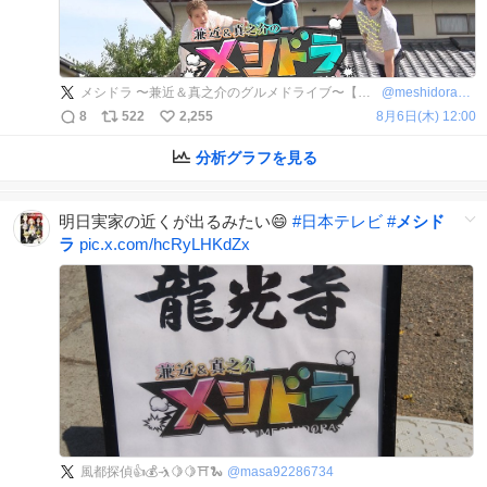
メシドラ 〜兼近＆真之介のグルメドライブ〜【公式】
@
meshidora_ntv
8
522
2,255
8月6日(木) 12:00
分析グラフを見る
明日実家の近くが出るみたい😄
#
日本テレビ
#
メシド
ラ
pic.x.com/hcRyLHKdZx
風都探偵👍💰️🤺🍋🍋⛩️🐍
@
masa92286734