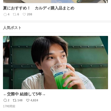
夏におすすめ！ カルディ購入品まとめ
4
6
208
返
リ
い
信
ポ
い
数
ス
ね
人気ポスト
ト
数
数
←交際中 結婚して5年→
2
148
4,824
返
リ
い
17時間前
信
ポ
い