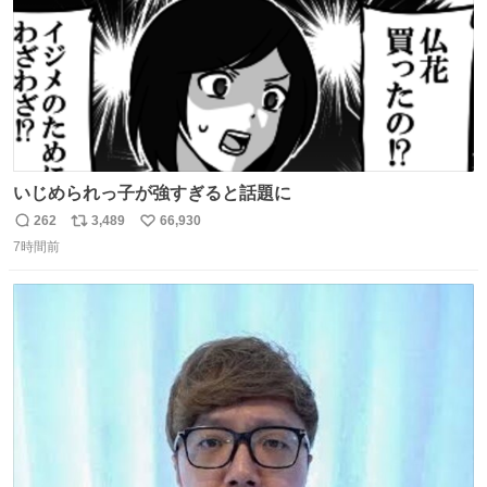
いじめられっ子が強すぎると話題に
262
3,489
66,930
返
リ
い
7時間前
信
ポ
い
数
ス
ね
ト
数
数