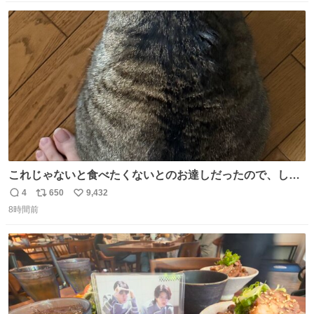
数
ス
ね
ト
数
数
これじゃないと食べたくないとのお達しだったので、しっ
ぽ置き場係になっている
4
650
9,432
返
リ
い
8時間前
信
ポ
い
数
ス
ね
ト
数
数