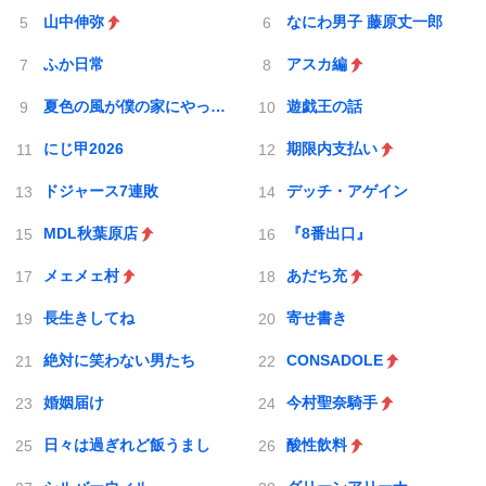
山中伸弥
なにわ男子 藤原丈一郎
ふか日常
アスカ編
夏色の風が僕の家にやってきた
遊戯王の話
にじ甲2026
期限内支払い
ドジャース7連敗
デッチ・アゲイン
MDL秋葉原店
『8番出口』
メェメェ村
あだち充
長生きしてね
寄せ書き
絶対に笑わない男たち
CONSADOLE
婚姻届け
今村聖奈騎手
日々は過ぎれど飯うまし
酸性飲料