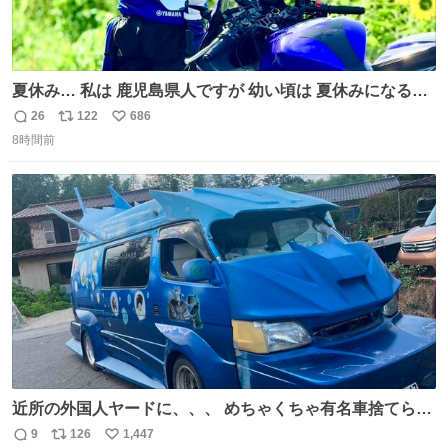
夏休み… 私は 鹿児島県人ですが 幼い頃は 夏休みになると
母の郷… 山梨へ遊びに行くのが楽しみでした 母の実家へ 1
26
122
686
返
リ
い
ヶ月近く泊まって … … 今の私は 医療従事者 お盆休み？ﾅﾆ
8時間前
信
ポ
い
ｿﾚｵｲｼｲﾉ?(笑 … … 子どもの頃 山梨で見た ひまわり畑の風
数
ス
ね
景 淡い記憶 そんな思い出の風景… ありますか？
ト
数
数
近所の外国人ヤードに、、、 めちゃくちゃ有名車捨てられ
てました😭 外装ぼろぼろだし、、 中も何にも残ってない
9
126
1,447
返
リ
い