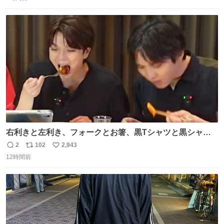
信
ポ
い
紹介します。 引き続き、早期復旧に向けて着実に工事を進
数
ス
ね
めてまいります。 #NEXCO西日本 #熊本地震
ト
数
数
右利きと左利き、フォークとお箸、黒Tシャツと黒シャ
ツ、ありがとう、いい塩レです
2
102
2,943
返
リ
い
12時間前
信
ポ
い
数
ス
ね
ト
数
数