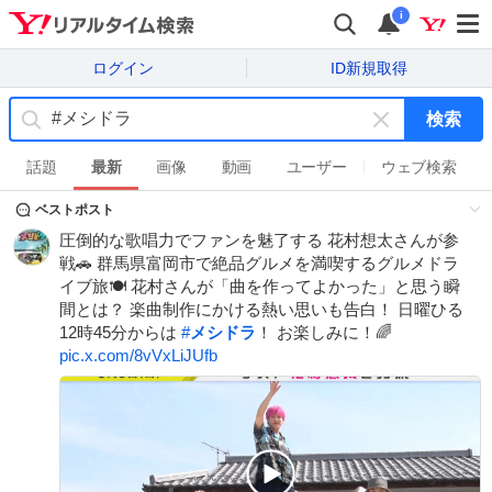
i
ログイン
ID新規取得
検索
キ
ー
話題
最新
画像
動画
ユーザー
ウェブ検索
ワ
ベストポスト
ー
ド
圧倒的な歌唱力でファンを魅了する 花村想太さんが参
を
戦🚗 群馬県富岡市で絶品グルメを満喫するグルメドラ
消
イブ旅🍽 花村さんが「曲を作ってよかった」と思う瞬
す
間とは？ 楽曲制作にかける熱い思いも告白！ 日曜ひる
12時45分からは
#
メシドラ
！ お楽しみに！🌈
pic.x.com/8vVxLiJUfb