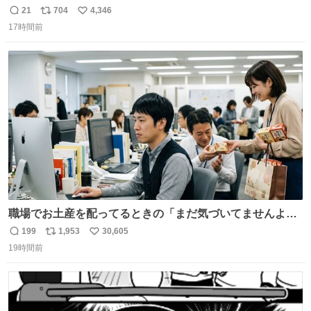
21
704
4,346
返
リ
い
17時間前
信
ポ
い
数
ス
ね
ト
数
数
職場でお土産を配ってるときの「まだ気づいてませんよ」
的な演技が毎回シンドい。
199
1,953
30,605
返
リ
い
19時間前
信
ポ
い
数
ス
ね
ト
数
数