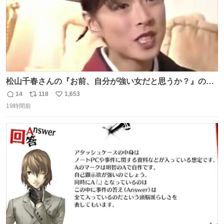
松山千春さんの『お前、自分が強い女だと思うか？』の一
言で… 中森明菜さんが思わず本音をこぼす瞬間😭
14
118
1,653
返
リ
い
19時間前
信
ポ
い
数
ス
ね
ト
数
数