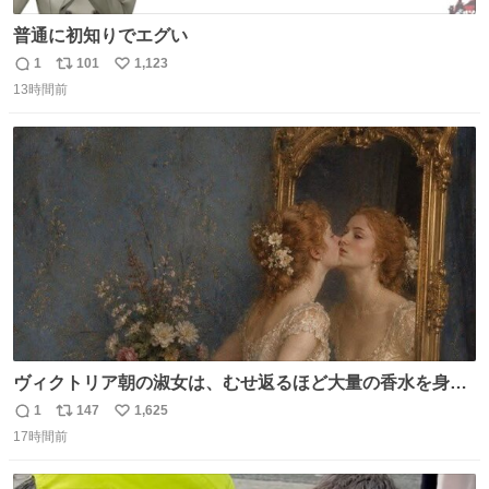
普通に初知りでエグい
1
101
1,123
返
リ
い
13時間前
信
ポ
い
数
ス
ね
ト
数
数
ヴィクトリア朝の淑女は、むせ返るほど大量の香水を身に
つけるものではないとされていた。それでも香水は、髪や
1
147
1,625
返
リ
い
肌の手入れと同じくらい、ヴィクトリア朝の女性達の美容
17時間前
信
ポ
い
習慣に欠かせないものだった。 当時の香水は、現在私たち
数
ス
ね
が知る香水よりも単純な組成で、その大部分は薔薇、菫、