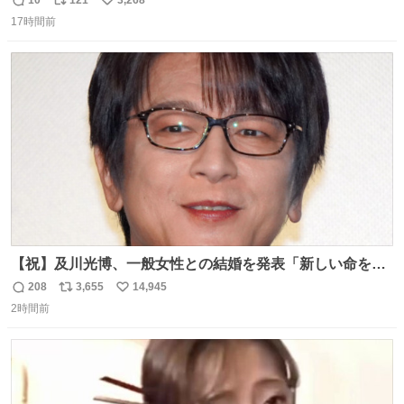
10
121
3,268
返
リ
い
17時間前
信
ポ
い
数
ス
ね
ト
数
数
【祝】及川光博、一般女性との結婚を発表「新しい命を授
かっております」 news.livedoor.com/lite/article_d…
208
3,655
14,945
返
リ
い
「私、及川光博はこの度、交際しておりました方と入籍い
2時間前
信
ポ
い
たしました。また、新しい命を授かっております」「今後
数
ス
ね
も変わらず俳優として、ミッチーとして、努力し精進して
ト
数
数
参ります」とつづった。