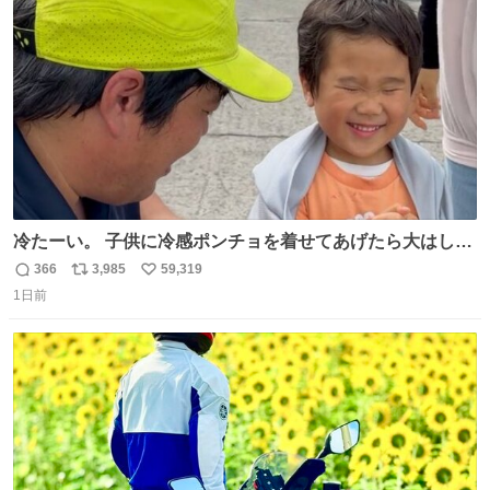
ト
数
数
ベルガモット、
冷たーい。 子供に冷感ポンチョを着せてあげたら大はしゃ
ぎで喜んでくれました。 こんな素敵な代物を提供してくれ
366
3,985
59,319
返
リ
い
た山口県の恩師に感謝。
1日前
信
ポ
い
数
ス
ね
ト
数
数