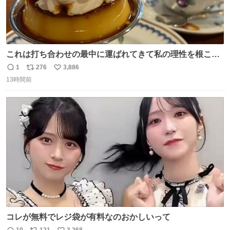
これは打ち合わせの最中に運ばれてきて私の理性を根こそ
ぎ奪い去ったプリンの写真です。
1
276
3,886
返
リ
い
13時間前
信
ポ
い
数
ス
ね
ト
数
数
コレが無料でレジ袋が有料なのおかしいって