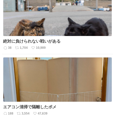
ト
数
数
絶対に負けられない戦いがある
38
1,704
10,989
返
リ
い
信
ポ
い
数
ス
ね
ト
数
数
エアコン清掃で隔離したポメ
188
3,554
47,639