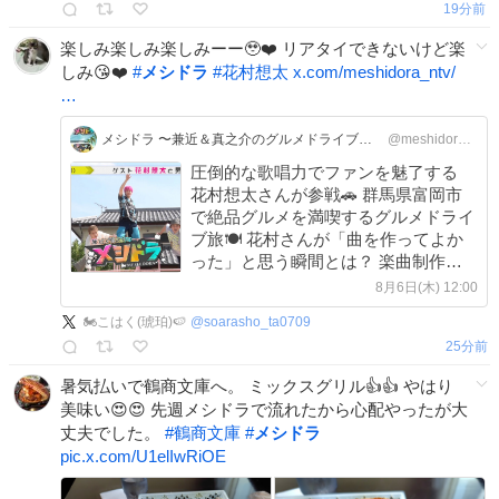
19分前
楽しみ楽しみ楽しみーー🥹❤️ リアタイできないけど楽
しみ😘❤️
#
メシドラ
#
花村想太
x.com/meshidora_ntv/
…
メシドラ 〜兼近＆真之介のグルメドライブ〜【公式】
@meshidora_ntv
圧倒的な歌唱力でファンを魅了する
花村想太さんが参戦🚗 群馬県富岡市
で絶品グルメを満喫するグルメドライ
ブ旅🍽 花村さんが「曲を作ってよか
った」と思う瞬間とは？ 楽曲制作に
かける熱い思いも告白！ 日曜ひる12
8月6日(木) 12:00
時45分からは #メシドラ！ お楽しみ
🏍こはく(琥珀)🍉
@
soarasho_ta0709
に！🌈
25分前
暑気払いで鶴商文庫へ。 ミックスグリル👍👍 やはり
美味い😍😍 先週メシドラで流れたから心配やったが大
丈夫でした。
#
鶴商文庫
#
メシドラ
pic.x.com/U1elIwRiOE